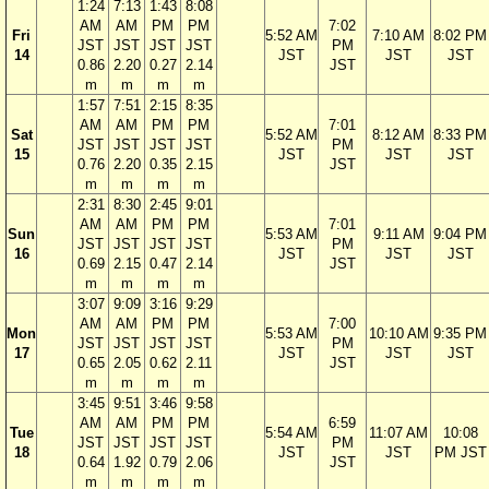
1:24
7:13
1:43
8:08
AM
AM
PM
PM
7:02
Fri
5:52 AM
7:10 AM
8:02 PM
JST
JST
JST
JST
PM
14
JST
JST
JST
0.86
2.20
0.27
2.14
JST
m
m
m
m
1:57
7:51
2:15
8:35
AM
AM
PM
PM
7:01
Sat
5:52 AM
8:12 AM
8:33 PM
JST
JST
JST
JST
PM
15
JST
JST
JST
0.76
2.20
0.35
2.15
JST
m
m
m
m
2:31
8:30
2:45
9:01
AM
AM
PM
PM
7:01
Sun
5:53 AM
9:11 AM
9:04 PM
JST
JST
JST
JST
PM
16
JST
JST
JST
0.69
2.15
0.47
2.14
JST
m
m
m
m
3:07
9:09
3:16
9:29
AM
AM
PM
PM
7:00
Mon
5:53 AM
10:10 AM
9:35 PM
JST
JST
JST
JST
PM
17
JST
JST
JST
0.65
2.05
0.62
2.11
JST
m
m
m
m
3:45
9:51
3:46
9:58
AM
AM
PM
PM
6:59
Tue
5:54 AM
11:07 AM
10:08
JST
JST
JST
JST
PM
18
JST
JST
PM JST
0.64
1.92
0.79
2.06
JST
m
m
m
m