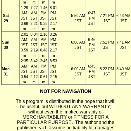
m
m
m
m
1:29
7:27
1:46
8:01
AM
AM
PM
PM
6:47
Sat
5:59 AM
7:21 PM
6:43 AM
JST
JST
JST
JST
PM
29
JST
JST
JST
0.69
2.21
0.38
2.17
JST
m
m
m
m
2:01
8:04
2:16
8:26
AM
AM
PM
PM
6:46
Sun
6:00 AM
7:51 PM
7:41 AM
JST
JST
JST
JST
PM
30
JST
JST
JST
0.59
2.19
0.48
2.17
JST
m
m
m
m
2:35
8:42
2:45
8:53
AM
AM
PM
PM
6:45
Mon
6:00 AM
8:22 PM
8:40 AM
JST
JST
JST
JST
PM
31
JST
JST
JST
0.54
2.12
0.61
2.15
JST
m
m
m
m
NOT FOR NAVIGATION
This program is distributed in the hope that it will
be useful, but WITHOUT ANY WARRANTY;
without even the implied warranty of
MERCHANTABILITY or FITNESS FOR A
PARTICULAR PURPOSE. The author and the
publisher each assume no liability for damages