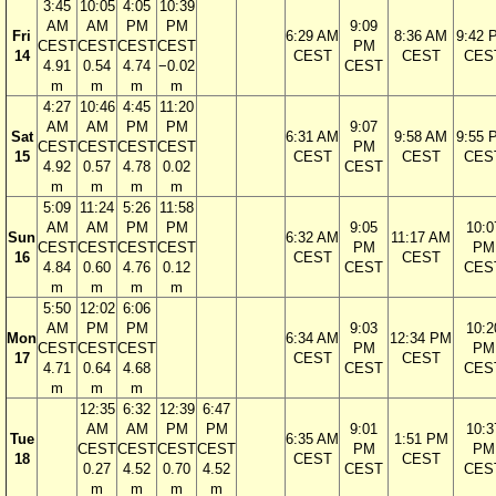
3:45
10:05
4:05
10:39
AM
AM
PM
PM
9:09
Fri
6:29 AM
8:36 AM
9:42 
CEST
CEST
CEST
CEST
PM
14
CEST
CEST
CES
4.91
0.54
4.74
−0.02
CEST
m
m
m
m
4:27
10:46
4:45
11:20
AM
AM
PM
PM
9:07
Sat
6:31 AM
9:58 AM
9:55 
CEST
CEST
CEST
CEST
PM
15
CEST
CEST
CES
4.92
0.57
4.78
0.02
CEST
m
m
m
m
5:09
11:24
5:26
11:58
AM
AM
PM
PM
9:05
10:0
Sun
6:32 AM
11:17 AM
CEST
CEST
CEST
CEST
PM
PM
16
CEST
CEST
4.84
0.60
4.76
0.12
CEST
CES
m
m
m
m
5:50
12:02
6:06
AM
PM
PM
9:03
10:2
Mon
6:34 AM
12:34 PM
CEST
CEST
CEST
PM
PM
17
CEST
CEST
4.71
0.64
4.68
CEST
CES
m
m
m
12:35
6:32
12:39
6:47
AM
AM
PM
PM
9:01
10:3
Tue
6:35 AM
1:51 PM
CEST
CEST
CEST
CEST
PM
PM
18
CEST
CEST
0.27
4.52
0.70
4.52
CEST
CES
m
m
m
m