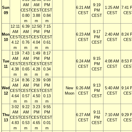
AM
AM
PM
9:19
Sun
6:21 AM
1:25 AM
7:41 
CEST
CEST
CEST
PM
09
CEST
CEST
CES
0.80
3.88
0.84
CEST
m
m
m
12:11
6:39
12:50
7:15
AM
AM
PM
PM
9:17
Mon
6:23 AM
2:40 AM
8:24 
CEST
CEST
CEST
CEST
PM
10
CEST
CEST
CES
4.12
0.76
4.04
0.61
CEST
m
m
m
m
1:19
7:43
1:49
8:17
AM
AM
PM
PM
9:15
Tue
6:24 AM
4:08 AM
8:53 
CEST
CEST
CEST
CEST
PM
11
CEST
CEST
CES
4.38
0.65
4.28
0.34
CEST
m
m
m
m
2:14
8:36
2:39
9:08
AM
AM
PM
PM
9:13
Wed
New
6:26 AM
5:40 AM
9:14 
CEST
CEST
CEST
CEST
PM
12
Moon
CEST
CEST
CES
4.64
0.57
4.50
0.13
CEST
m
m
m
m
3:02
9:22
3:23
9:55
AM
AM
PM
PM
9:11
Thu
6:27 AM
7:10 AM
9:29 
CEST
CEST
CEST
CEST
PM
13
CEST
CEST
CES
4.83
0.53
4.65
0.01
CEST
m
m
m
m