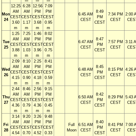
m
m
m
12:25
6:28
12:56
7:09
AM
AM
PM
PM
8:49
Mon
6:45 AM
7:34 PM
2:00 
CEST
CEST
CEST
CEST
PM
24
CEST
CEST
CES
3.60
1.17
3.68
0.95
CEST
m
m
m
m
1:25
7:25
1:46
8:02
AM
AM
PM
PM
8:47
Tue
6:47 AM
7:57 PM
3:11 
CEST
CEST
CEST
CEST
PM
25
CEST
CEST
CES
3.88
1.03
3.96
0.75
CEST
m
m
m
m
2:09
8:10
2:25
8:41
AM
AM
PM
PM
8:45
Wed
6:48 AM
8:15 PM
4:26 
CEST
CEST
CEST
CEST
PM
26
CEST
CEST
CES
4.15
0.90
4.18
0.59
CEST
m
m
m
m
2:44
8:46
2:56
9:15
AM
AM
PM
PM
8:42
Thu
6:50 AM
8:29 PM
5:43 
CEST
CEST
CEST
CEST
PM
27
CEST
CEST
CES
4.36
0.79
4.36
0.45
CEST
m
m
m
m
3:14
9:20
3:26
9:48
AM
AM
PM
PM
8:40
Fri
Full
6:51 AM
8:41 PM
7:00 
CEST
CEST
CEST
CEST
PM
28
Moon
CEST
CEST
CES
4.54
0.70
4.52
0.33
CEST