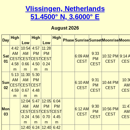
Vlissingen, Netherlands
51.4500° N, 3.6000° E
August 2026
High
High
High
Day
Phase
Sunrise
Sunset
Moonrise
Moons
Low
Low
4:42
10:54
4:57
11:28
AM
AM
PM
PM
9:33
Sat
6:09 AM
10:32 PM
9:14 
CEST
CEST
CEST
CEST
PM
01
CEST
CEST
CES
4.58
0.66
4.50
0.24
CEST
m
m
m
m
5:13
11:30
5:30
AM
AM
PM
9:31
10:3
Sun
6:10 AM
10:44 PM
CEST
CEST
CEST
PM
AM
02
CEST
CEST
4.59
0.67
4.48
CEST
CES
m
m
m
12:04
5:47
12:05
6:04
AM
AM
PM
PM
9:30
11:4
Mon
6:12 AM
10:56 PM
CEST
CEST
CEST
CEST
PM
AM
03
CEST
CEST
0.24
4.56
0.70
4.45
CEST
CES
m
m
m
m
12:40
6:24
12:40
6:42