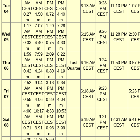
AM
AM
PM
PM
9:28
Tue
6:13 AM
11:10 PM
1:07 
CEST
CEST
CEST
CEST
PM
04
CEST
CEST
CES
0.27
4.50
0.72
4.40
CEST
m
m
m
m
1:17
7:07
1:20
7:26
AM
AM
PM
PM
9:26
Wed
6:15 AM
11:28 PM
2:30 
CEST
CEST
CEST
CEST
PM
05
CEST
CEST
CES
0.33
4.40
0.75
4.33
CEST
m
m
m
m
1:59
7:59
2:09
8:22
AM
AM
PM
PM
9:24
Thu
Last
6:16 AM
11:53 PM
3:57 
CEST
CEST
CEST
CEST
PM
06
Quarter
CEST
CEST
CES
0.42
4.24
0.80
4.19
CEST
m
m
m
m
2:52
9:04
3:13
9:34
AM
AM
PM
PM
9:23
Fri
6:18 AM
5:23 
CEST
CEST
CEST
CEST
PM
07
CEST
CES
0.55
4.06
0.89
4.04
CEST
m
m
m
m
4:00
10:17
4:33
10:53
AM
AM
PM
PM
9:21
Sat
6:19 AM
12:31 AM
6:41 
CEST
CEST
CEST
CEST
PM
08
CEST
CEST
CES
0.71
3.91
0.93
3.99
CEST
m
m
m
m
5:20
11:36
5:59