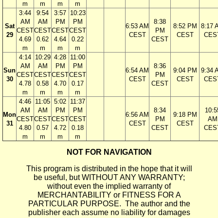
m
m
m
m
3:44
9:54
3:57
10:23
AM
AM
PM
PM
8:38
Sat
6:53 AM
8:52 PM
8:17 
CEST
CEST
CEST
CEST
PM
29
CEST
CEST
CES
4.69
0.62
4.64
0.22
CEST
m
m
m
m
4:14
10:29
4:28
11:00
AM
AM
PM
PM
8:36
Sun
6:54 AM
9:04 PM
9:34 
CEST
CEST
CEST
CEST
PM
30
CEST
CEST
CES
4.78
0.58
4.70
0.17
CEST
m
m
m
m
4:46
11:05
5:02
11:37
AM
AM
PM
PM
8:34
10:5
Mon
6:56 AM
9:18 PM
CEST
CEST
CEST
CEST
PM
AM
31
CEST
CEST
4.80
0.57
4.72
0.18
CEST
CES
m
m
m
m
NOT FOR NAVIGATION
This program is distributed in the hope that it will
be useful, but WITHOUT ANY WARRANTY;
without even the implied warranty of
MERCHANTABILITY or FITNESS FOR A
PARTICULAR PURPOSE. The author and the
publisher each assume no liability for damages