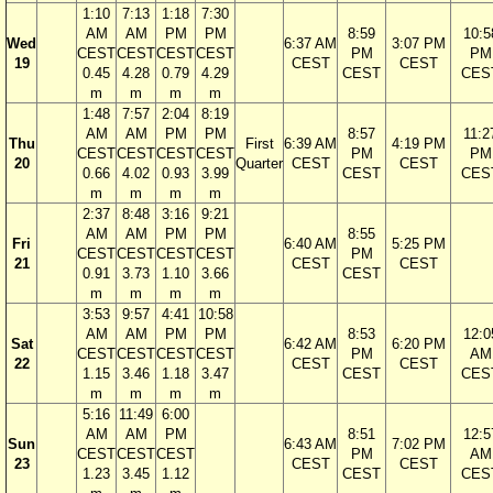
1:10
7:13
1:18
7:30
AM
AM
PM
PM
8:59
10:5
Wed
6:37 AM
3:07 PM
CEST
CEST
CEST
CEST
PM
PM
19
CEST
CEST
0.45
4.28
0.79
4.29
CEST
CES
m
m
m
m
1:48
7:57
2:04
8:19
AM
AM
PM
PM
8:57
11:2
Thu
First
6:39 AM
4:19 PM
CEST
CEST
CEST
CEST
PM
PM
20
Quarter
CEST
CEST
0.66
4.02
0.93
3.99
CEST
CES
m
m
m
m
2:37
8:48
3:16
9:21
AM
AM
PM
PM
8:55
Fri
6:40 AM
5:25 PM
CEST
CEST
CEST
CEST
PM
21
CEST
CEST
0.91
3.73
1.10
3.66
CEST
m
m
m
m
3:53
9:57
4:41
10:58
AM
AM
PM
PM
8:53
12:0
Sat
6:42 AM
6:20 PM
CEST
CEST
CEST
CEST
PM
AM
22
CEST
CEST
1.15
3.46
1.18
3.47
CEST
CES
m
m
m
m
5:16
11:49
6:00
AM
AM
PM
8:51
12:5
Sun
6:43 AM
7:02 PM
CEST
CEST
CEST
PM
AM
23
CEST
CEST
1.23
3.45
1.12
CEST
CES