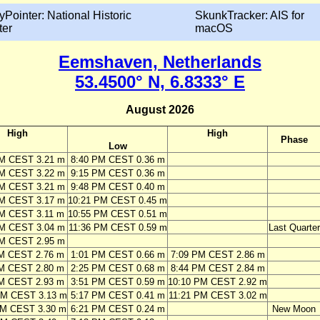
yPointer: National Historic
SkunkTracker: AIS for
ter
macOS
Eemshaven, Netherlands
53.4500° N, 6.8333° E
August 2026
High
High
Phase
Low
PM CEST 3.21 m
8:40 PM CEST 0.36 m
PM CEST 3.22 m
9:15 PM CEST 0.36 m
PM CEST 3.21 m
9:48 PM CEST 0.40 m
PM CEST 3.17 m
10:21 PM CEST 0.45 m
PM CEST 3.11 m
10:55 PM CEST 0.51 m
PM CEST 3.04 m
11:36 PM CEST 0.59 m
Last Quarter
PM CEST 2.95 m
AM CEST 2.76 m
1:01 PM CEST 0.66 m
7:09 PM CEST 2.86 m
AM CEST 2.80 m
2:25 PM CEST 0.68 m
8:44 PM CEST 2.84 m
AM CEST 2.93 m
3:51 PM CEST 0.59 m
10:10 PM CEST 2.92 m
AM CEST 3.13 m
5:17 PM CEST 0.41 m
11:21 PM CEST 3.02 m
AM CEST 3.30 m
6:21 PM CEST 0.24 m
New Moon