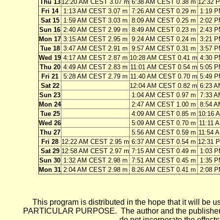
Thu 13
12:20 AM CEST 3.07 m
6:38 AM CEST 0.38 m
12:32 
Fri 14
1:13 AM CEST 3.07 m
7:26 AM CEST 0.29 m
1:19 
Sat 15
1:59 AM CEST 3.03 m
8:09 AM CEST 0.25 m
2:02 
Sun 16
2:40 AM CEST 2.99 m
8:49 AM CEST 0.23 m
2:43 
Mon 17
3:15 AM CEST 2.95 m
9:24 AM CEST 0.24 m
3:21 
Tue 18
3:47 AM CEST 2.91 m
9:57 AM CEST 0.31 m
3:57 
Wed 19
4:17 AM CEST 2.87 m
10:28 AM CEST 0.41 m
4:30 
Thu 20
4:49 AM CEST 2.83 m
11:01 AM CEST 0.54 m
5:05 
Fri 21
5:28 AM CEST 2.79 m
11:40 AM CEST 0.70 m
5:49 
Sat 22
12:04 AM CEST 0.82 m
6:23 
Sun 23
1:04 AM CEST 0.97 m
7:33 
Mon 24
2:47 AM CEST 1.00 m
8:54 
Tue 25
4:09 AM CEST 0.85 m
10:16 
Wed 26
5:09 AM CEST 0.70 m
11:11 
Thu 27
5:56 AM CEST 0.59 m
11:54 
Fri 28
12:22 AM CEST 2.95 m
6:37 AM CEST 0.54 m
12:31 
Sat 29
12:58 AM CEST 2.97 m
7:15 AM CEST 0.49 m
1:03 
Sun 30
1:32 AM CEST 2.98 m
7:51 AM CEST 0.45 m
1:35 
Mon 31
2:04 AM CEST 2.98 m
8:26 AM CEST 0.41 m
2:08 
This program is distributed in the hope that it wi
PARTICULAR PURPOSE. The author and the publisher each 
do not incorporate the effects