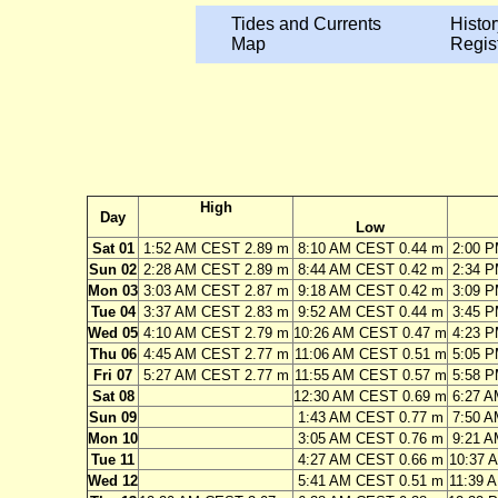
Tides and Currents
Histor
Map
Regis
High
Day
Low
Sat 01
1:52 AM CEST 2.89 m
8:10 AM CEST 0.44 m
2:00 
Sun 02
2:28 AM CEST 2.89 m
8:44 AM CEST 0.42 m
2:34 
Mon 03
3:03 AM CEST 2.87 m
9:18 AM CEST 0.42 m
3:09 
Tue 04
3:37 AM CEST 2.83 m
9:52 AM CEST 0.44 m
3:45 
Wed 05
4:10 AM CEST 2.79 m
10:26 AM CEST 0.47 m
4:23 
Thu 06
4:45 AM CEST 2.77 m
11:06 AM CEST 0.51 m
5:05 
Fri 07
5:27 AM CEST 2.77 m
11:55 AM CEST 0.57 m
5:58 
Sat 08
12:30 AM CEST 0.69 m
6:27 
Sun 09
1:43 AM CEST 0.77 m
7:50 
Mon 10
3:05 AM CEST 0.76 m
9:21 
Tue 11
4:27 AM CEST 0.66 m
10:37 
Wed 12
5:41 AM CEST 0.51 m
11:39 