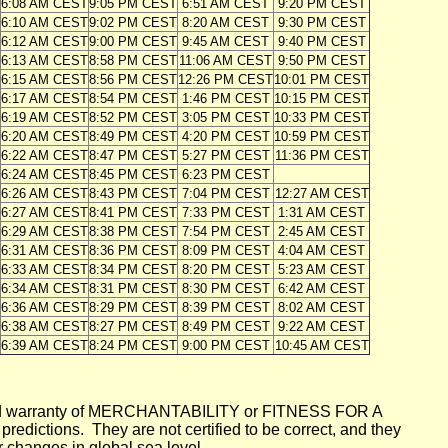
6:08 AM CEST
9:05 PM CEST
6:51 AM CEST
9:20 PM CEST
6:10 AM CEST
9:02 PM CEST
8:20 AM CEST
9:30 PM CEST
6:12 AM CEST
9:00 PM CEST
9:45 AM CEST
9:40 PM CEST
6:13 AM CEST
8:58 PM CEST
11:06 AM CEST
9:50 PM CEST
6:15 AM CEST
8:56 PM CEST
12:26 PM CEST
10:01 PM CEST
6:17 AM CEST
8:54 PM CEST
1:46 PM CEST
10:15 PM CEST
6:19 AM CEST
8:52 PM CEST
3:05 PM CEST
10:33 PM CEST
6:20 AM CEST
8:49 PM CEST
4:20 PM CEST
10:59 PM CEST
6:22 AM CEST
8:47 PM CEST
5:27 PM CEST
11:36 PM CEST
6:24 AM CEST
8:45 PM CEST
6:23 PM CEST
6:26 AM CEST
8:43 PM CEST
7:04 PM CEST
12:27 AM CEST
6:27 AM CEST
8:41 PM CEST
7:33 PM CEST
1:31 AM CEST
6:29 AM CEST
8:38 PM CEST
7:54 PM CEST
2:45 AM CEST
6:31 AM CEST
8:36 PM CEST
8:09 PM CEST
4:04 AM CEST
6:33 AM CEST
8:34 PM CEST
8:20 PM CEST
5:23 AM CEST
6:34 AM CEST
8:31 PM CEST
8:30 PM CEST
6:42 AM CEST
6:36 AM CEST
8:29 PM CEST
8:39 PM CEST
8:02 AM CEST
6:38 AM CEST
8:27 PM CEST
8:49 PM CEST
9:22 AM CEST
6:39 AM CEST
8:24 PM CEST
9:00 PM CEST
10:45 AM CEST
mplied warranty of MERCHANTABILITY or FITNESS FOR A
ictions. They are not certified to be correct, and they
or changes in global sea level.