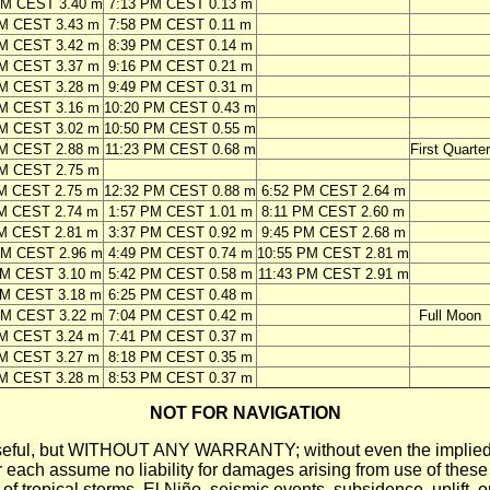
PM CEST 3.40 m
7:13 PM CEST 0.13 m
PM CEST 3.43 m
7:58 PM CEST 0.11 m
PM CEST 3.42 m
8:39 PM CEST 0.14 m
PM CEST 3.37 m
9:16 PM CEST 0.21 m
PM CEST 3.28 m
9:49 PM CEST 0.31 m
PM CEST 3.16 m
10:20 PM CEST 0.43 m
PM CEST 3.02 m
10:50 PM CEST 0.55 m
PM CEST 2.88 m
11:23 PM CEST 0.68 m
First Quarter
PM CEST 2.75 m
AM CEST 2.75 m
12:32 PM CEST 0.88 m
6:52 PM CEST 2.64 m
AM CEST 2.74 m
1:57 PM CEST 1.01 m
8:11 PM CEST 2.60 m
AM CEST 2.81 m
3:37 PM CEST 0.92 m
9:45 PM CEST 2.68 m
AM CEST 2.96 m
4:49 PM CEST 0.74 m
10:55 PM CEST 2.81 m
AM CEST 3.10 m
5:42 PM CEST 0.58 m
11:43 PM CEST 2.91 m
AM CEST 3.18 m
6:25 PM CEST 0.48 m
PM CEST 3.22 m
7:04 PM CEST 0.42 m
Full Moon
PM CEST 3.24 m
7:41 PM CEST 0.37 m
PM CEST 3.27 m
8:18 PM CEST 0.35 m
PM CEST 3.28 m
8:53 PM CEST 0.37 m
NOT FOR NAVIGATION
ll be useful, but WITHOUT ANY WARRANTY; without even the i
assume no liability for damages arising from use of these pred
 of tropical storms, El Niño, seismic events, subsidence, uplift, 