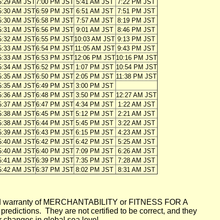
5:29 AM JST
7:00 PM JST
5:41 AM JST
7:22 PM JST
5:30 AM JST
6:59 PM JST
6:51 AM JST
7:51 PM JST
5:30 AM JST
6:58 PM JST
7:57 AM JST
8:19 PM JST
5:31 AM JST
6:56 PM JST
9:01 AM JST
8:46 PM JST
5:32 AM JST
6:55 PM JST
10:03 AM JST
9:13 PM JST
5:33 AM JST
6:54 PM JST
11:05 AM JST
9:43 PM JST
5:33 AM JST
6:53 PM JST
12:06 PM JST
10:16 PM JST
5:34 AM JST
6:52 PM JST
1:07 PM JST
10:54 PM JST
5:35 AM JST
6:50 PM JST
2:05 PM JST
11:38 PM JST
5:35 AM JST
6:49 PM JST
3:00 PM JST
5:36 AM JST
6:48 PM JST
3:50 PM JST
12:27 AM JST
5:37 AM JST
6:47 PM JST
4:34 PM JST
1:22 AM JST
5:38 AM JST
6:45 PM JST
5:12 PM JST
2:21 AM JST
5:38 AM JST
6:44 PM JST
5:45 PM JST
3:22 AM JST
5:39 AM JST
6:43 PM JST
6:15 PM JST
4:23 AM JST
5:40 AM JST
6:42 PM JST
6:42 PM JST
5:25 AM JST
5:40 AM JST
6:40 PM JST
7:09 PM JST
6:26 AM JST
5:41 AM JST
6:39 PM JST
7:35 PM JST
7:28 AM JST
5:42 AM JST
6:37 PM JST
8:02 PM JST
8:31 AM JST
mplied warranty of MERCHANTABILITY or FITNESS FOR A
ictions. They are not certified to be correct, and they
or changes in global sea level.