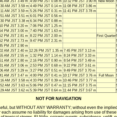
46 AM JST 3.49 m
4:09 PM JST 0.08 m
10:32 PM JST 3.90 m
New Moon
:30 AM JST 3.59 m
4:49 PM JST 0.14 m
11:08 PM JST 3.86 m
:11 AM JST 3.59 m
5:26 PM JST 0.31 m
11:41 PM JST 3.78 m
:51 AM JST 3.51 m
6:01 PM JST 0.56 m
:30 PM JST 3.38 m
6:34 PM JST 0.88 m
10 PM JST 3.20 m
7:06 PM JST 1.25 m
54 PM JST 3.00 m
7:40 PM JST 1.63 m
52 PM JST 2.81 m
8:22 PM JST 2.00 m
First Quarter
52 PM JST 2.73 m
9:47 PM JST 2.31 m
45 PM JST 2.90 m
02 AM JST 2.40 m
12:26 PM JST 1.35 m
7:45 PM JST 3.13 m
55 AM JST 2.55 m
1:32 PM JST 1.14 m
8:24 PM JST 3.33 m
51 AM JST 2.80 m
2:16 PM JST 0.90 m
8:54 PM JST 3.49 m
31 AM JST 3.06 m
2:53 PM JST 0.68 m
9:22 PM JST 3.61 m
06 AM JST 3.29 m
3:27 PM JST 0.51 m
9:49 PM JST 3.70 m
41 AM JST 3.47 m
4:00 PM JST 0.41 m
10:17 PM JST 3.76 m
Full Moon
:16 AM JST 3.58 m
4:33 PM JST 0.39 m
10:46 PM JST 3.77 m
:52 AM JST 3.63 m
5:06 PM JST 0.47 m
11:15 PM JST 3.75 m
:29 AM JST 3.62 m
5:39 PM JST 0.64 m
11:44 PM JST 3.67 m
NOT FOR NAVIGATION
ll be useful, but WITHOUT ANY WARRANTY; without even the i
assume no liability for damages arising from use of these pred
 of tropical storms, El Niño, seismic events, subsidence, uplift, 