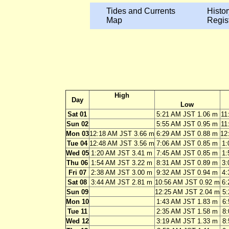
Tides and Currents
Histor
Map
Regis
High
Day
Low
Sat 01
5:21 AM JST 1.06 m
11
Sun 02
5:55 AM JST 0.95 m
11
Mon 03
12:18 AM JST 3.66 m
6:29 AM JST 0.88 m
12
Tue 04
12:48 AM JST 3.56 m
7:06 AM JST 0.85 m
1:
Wed 05
1:20 AM JST 3.41 m
7:45 AM JST 0.85 m
1:
Thu 06
1:54 AM JST 3.22 m
8:31 AM JST 0.89 m
3:
Fri 07
2:38 AM JST 3.00 m
9:32 AM JST 0.94 m
4:
Sat 08
3:44 AM JST 2.81 m
10:56 AM JST 0.92 m
6:
Sun 09
12:25 AM JST 2.04 m
5:
Mon 10
1:43 AM JST 1.83 m
6:
Tue 11
2:35 AM JST 1.58 m
8:
Wed 12
3:19 AM JST 1.33 m
8: