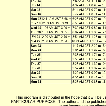
Thu 13
3:59 AM JST 1.11 m
9:
Fri 14
4:37 AM JST 0.93 m
10
Sat 15
5:14 AM JST 0.79 m
11
Sun 16
5:49 AM JST 0.71 m
11
Mon 17
12:11 AM JST 3.66 m
6:23 AM JST 0.70 m
12
Tue 18
12:39 AM JST 3.49 m
6:56 AM JST 0.76 m
1:
Wed 19
1:06 AM JST 3.29 m
7:30 AM JST 0.89 m
1:
Thu 20
1:31 AM JST 3.05 m
8:07 AM JST 1.06 m
2:
Fri 21
2:00 AM JST 2.79 m
8:54 AM JST 1.26 m
4:
Sat 22
2:50 AM JST 2.54 m
10:21 AM JST 1.41 m
6:
Sun 23
1:17 AM JST 2.20 m
5:
Mon 24
2:04 AM JST 1.97 m
6:
Tue 25
2:33 AM JST 1.74 m
7:
Wed 26
2:58 AM JST 1.52 m
8:
Thu 27
3:25 AM JST 1.30 m
9:
Fri 28
3:52 AM JST 1.09 m
9:
Sat 29
4:22 AM JST 0.90 m
10
Sun 30
4:54 AM JST 0.74 m
10
Mon 31
5:26 AM JST 0.63 m
11
This program is distributed in the hope that it wi
PARTICULAR PURPOSE. The author and the publisher each 
do not incorporate the effects