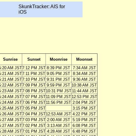
SkunkTracker: AIS for
iOS
Sunrise
Sunset
Moonrise
Moonset
5:20 AM JST
7:12 PM JST
8:39 PM JST
7:34 AM JST
5:21 AM JST
7:11 PM JST
9:05 PM JST
8:34 AM JST
5:21 AM JST
7:10 PM JST
9:31 PM JST
9:36 AM JST
5:22 AM JST
7:09 PM JST
9:59 PM JST
10:38 AM JST
5:23 AM JST
7:08 PM JST
10:31 PM JST
11:44 AM JST
5:24 AM JST
7:07 PM JST
11:09 PM JST
12:53 PM JST
5:24 AM JST
7:06 PM JST
11:56 PM JST
2:04 PM JST
5:25 AM JST
7:05 PM JST
3:15 PM JST
5:26 AM JST
7:04 PM JST
12:53 AM JST
4:22 PM JST
5:27 AM JST
7:03 PM JST
2:00 AM JST
5:19 PM JST
5:27 AM JST
7:02 PM JST
3:13 AM JST
6:08 PM JST
5:28 AM JST
7:01 PM JST
4:28 AM JST
6:48 PM JST