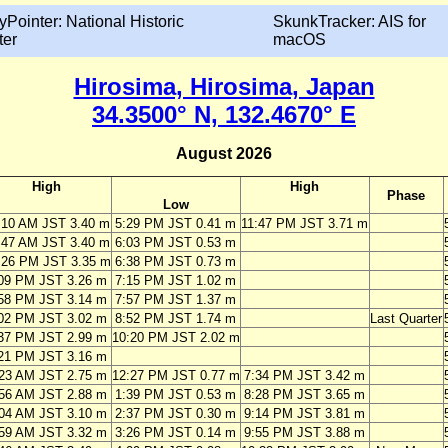
yPointer: National Historic
SkunkTracker: AIS for
ter
macOS
Hirosima, Hirosima, Japan
34.3500° N, 132.4670° E
August 2026
High
High
Phase
Low
:10 AM JST 3.40 m
5:29 PM JST 0.41 m
11:47 PM JST 3.71 m
:47 AM JST 3.40 m
6:03 PM JST 0.53 m
:26 PM JST 3.35 m
6:38 PM JST 0.73 m
09 PM JST 3.26 m
7:15 PM JST 1.02 m
58 PM JST 3.14 m
7:57 PM JST 1.37 m
02 PM JST 3.02 m
8:52 PM JST 1.74 m
Last Quarter
37 PM JST 2.99 m
10:20 PM JST 2.02 m
21 PM JST 3.16 m
23 AM JST 2.75 m
12:27 PM JST 0.77 m
7:34 PM JST 3.42 m
56 AM JST 2.88 m
1:39 PM JST 0.53 m
8:28 PM JST 3.65 m
04 AM JST 3.10 m
2:37 PM JST 0.30 m
9:14 PM JST 3.81 m
59 AM JST 3.32 m
3:26 PM JST 0.14 m
9:55 PM JST 3.88 m