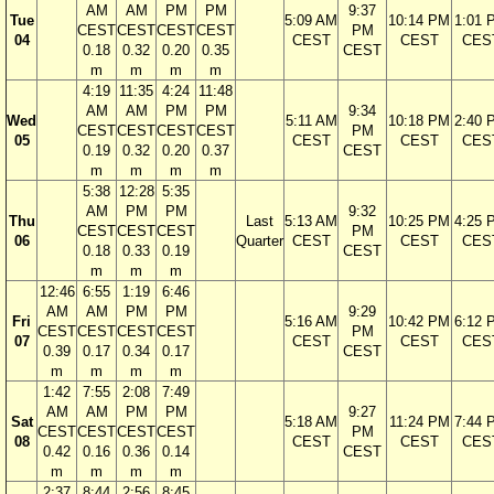
AM
AM
PM
PM
9:37
Tue
5:09 AM
10:14 PM
1:01 
CEST
CEST
CEST
CEST
PM
04
CEST
CEST
CES
0.18
0.32
0.20
0.35
CEST
m
m
m
m
4:19
11:35
4:24
11:48
AM
AM
PM
PM
9:34
Wed
5:11 AM
10:18 PM
2:40 
CEST
CEST
CEST
CEST
PM
05
CEST
CEST
CES
0.19
0.32
0.20
0.37
CEST
m
m
m
m
5:38
12:28
5:35
AM
PM
PM
9:32
Thu
Last
5:13 AM
10:25 PM
4:25 
CEST
CEST
CEST
PM
06
Quarter
CEST
CEST
CES
0.18
0.33
0.19
CEST
m
m
m
12:46
6:55
1:19
6:46
AM
AM
PM
PM
9:29
Fri
5:16 AM
10:42 PM
6:12 
CEST
CEST
CEST
CEST
PM
07
CEST
CEST
CES
0.39
0.17
0.34
0.17
CEST
m
m
m
m
1:42
7:55
2:08
7:49
AM
AM
PM
PM
9:27
Sat
5:18 AM
11:24 PM
7:44 
CEST
CEST
CEST
CEST
PM
08
CEST
CEST
CES
0.42
0.16
0.36
0.14
CEST
m
m
m
m
2:37
8:44
2:56
8:45