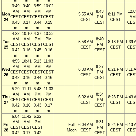
m
m
m
m
3:49
9:40
3:59
10:02
AM
AM
PM
PM
8:43
12:0
Mon
5:55 AM
8:11 PM
CEST
CEST
CEST
CEST
PM
AM
24
CEST
CEST
0.43
0.17
0.44
0.15
CEST
CES
m
m
m
m
4:22
10:10
4:37
10:33
AM
AM
PM
PM
8:40
Tue
5:58 AM
8:18 PM
1:39 
CEST
CEST
CEST
CEST
PM
25
CEST
CEST
CES
0.42
0.16
0.45
0.16
CEST
m
m
m
m
4:55
10:41
5:13
11:03
AM
AM
PM
PM
8:37
Wed
6:00 AM
8:21 PM
3:11 
CEST
CEST
CEST
CEST
PM
26
CEST
CEST
CES
0.42
0.16
0.44
0.16
CEST
m
m
m
m
5:29
11:11
5:48
11:33
AM
AM
PM
PM
8:34
Thu
6:02 AM
8:23 PM
4:43 
CEST
CEST
CEST
CEST
PM
27
CEST
CEST
CES
0.42
0.16
0.43
0.17
CEST
m
m
m
m
6:04
11:42
6:22
AM
AM
PM
8:31
Fri
Full
6:04 AM
8:24 PM
6:13 
CEST
CEST
CEST
PM
28
Moon
CEST
CEST
CES
0.42
0.17
0.42
CEST