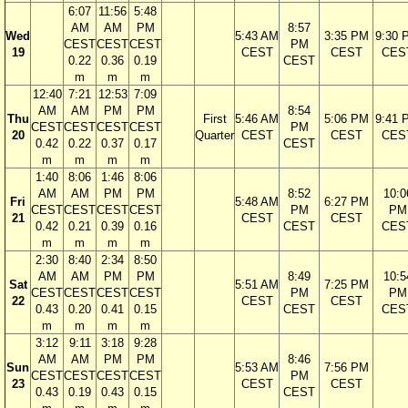
6:07
11:56
5:48
AM
AM
PM
8:57
Wed
5:43 AM
3:35 PM
9:30 
CEST
CEST
CEST
PM
19
CEST
CEST
CES
0.22
0.36
0.19
CEST
m
m
m
12:40
7:21
12:53
7:09
AM
AM
PM
PM
8:54
Thu
First
5:46 AM
5:06 PM
9:41 
CEST
CEST
CEST
CEST
PM
20
Quarter
CEST
CEST
CES
0.42
0.22
0.37
0.17
CEST
m
m
m
m
1:40
8:06
1:46
8:06
AM
AM
PM
PM
8:52
10:0
Fri
5:48 AM
6:27 PM
CEST
CEST
CEST
CEST
PM
PM
21
CEST
CEST
0.42
0.21
0.39
0.16
CEST
CES
m
m
m
m
2:30
8:40
2:34
8:50
AM
AM
PM
PM
8:49
10:5
Sat
5:51 AM
7:25 PM
CEST
CEST
CEST
CEST
PM
PM
22
CEST
CEST
0.43
0.20
0.41
0.15
CEST
CES
m
m
m
m
3:12
9:11
3:18
9:28
AM
AM
PM
PM
8:46
Sun
5:53 AM
7:56 PM
CEST
CEST
CEST
CEST
PM
23
CEST
CEST
0.43
0.19
0.43
0.15
CEST