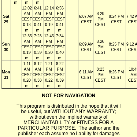
m
m
m
12:02
6:41
12:14
6:56
AM
AM
PM
PM
8:29
Sat
6:07 AM
8:24 PM
7:42 
CEST
CEST
CEST
CEST
PM
29
CEST
CEST
CES
0.18
0.41
0.19
0.41
CEST
m
m
m
m
12:35
7:23
12:46
7:34
AM
AM
PM
PM
8:26
Sun
6:09 AM
8:25 PM
9:12 
CEST
CEST
CEST
CEST
PM
30
CEST
CEST
CES
0.19
0.39
0.20
0.40
CEST
m
m
m
m
1:11
8:12
1:21
8:22
AM
AM
PM
PM
8:23
10:4
Mon
6:11 AM
8:26 PM
CEST
CEST
CEST
CEST
PM
AM
31
CEST
CEST
0.20
0.38
0.22
0.39
CEST
CES
m
m
m
m
NOT FOR NAVIGATION
This program is distributed in the hope that it will
be useful, but WITHOUT ANY WARRANTY;
without even the implied warranty of
MERCHANTABILITY or FITNESS FOR A
PARTICULAR PURPOSE. The author and the
publisher each assume no liability for damages