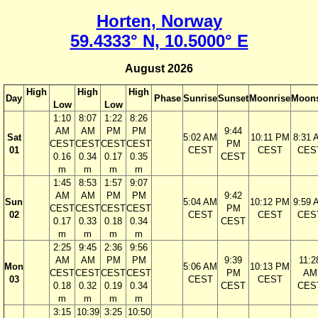
Horten, Norway
59.4333° N, 10.5000° E
August 2026
High
High
High
Day
Phase
Sunrise
Sunset
Moonrise
Moons
Low
Low
1:10
8:07
1:22
8:26
AM
AM
PM
PM
9:44
Sat
5:02 AM
10:11 PM
8:31 
CEST
CEST
CEST
CEST
PM
01
CEST
CEST
CES
0.16
0.34
0.17
0.35
CEST
m
m
m
m
1:45
8:53
1:57
9:07
AM
AM
PM
PM
9:42
Sun
5:04 AM
10:12 PM
9:59 
CEST
CEST
CEST
CEST
PM
02
CEST
CEST
CES
0.17
0.33
0.18
0.34
CEST
m
m
m
m
2:25
9:45
2:36
9:56
AM
AM
PM
PM
9:39
11:2
Mon
5:06 AM
10:13 PM
CEST
CEST
CEST
CEST
PM
AM
03
CEST
CEST
0.18
0.32
0.19
0.34
CEST
CES
m
m
m
m
3:15
10:39
3:25
10:50