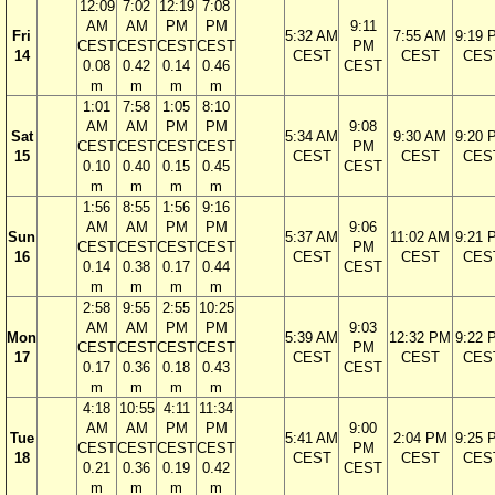
12:09
7:02
12:19
7:08
AM
AM
PM
PM
9:11
Fri
5:32 AM
7:55 AM
9:19 
CEST
CEST
CEST
CEST
PM
14
CEST
CEST
CES
0.08
0.42
0.14
0.46
CEST
m
m
m
m
1:01
7:58
1:05
8:10
AM
AM
PM
PM
9:08
Sat
5:34 AM
9:30 AM
9:20 
CEST
CEST
CEST
CEST
PM
15
CEST
CEST
CES
0.10
0.40
0.15
0.45
CEST
m
m
m
m
1:56
8:55
1:56
9:16
AM
AM
PM
PM
9:06
Sun
5:37 AM
11:02 AM
9:21 
CEST
CEST
CEST
CEST
PM
16
CEST
CEST
CES
0.14
0.38
0.17
0.44
CEST
m
m
m
m
2:58
9:55
2:55
10:25
AM
AM
PM
PM
9:03
Mon
5:39 AM
12:32 PM
9:22 
CEST
CEST
CEST
CEST
PM
17
CEST
CEST
CES
0.17
0.36
0.18
0.43
CEST
m
m
m
m
4:18
10:55
4:11
11:34
AM
AM
PM
PM
9:00
Tue
5:41 AM
2:04 PM
9:25 
CEST
CEST
CEST
CEST
PM
18
CEST
CEST
CES
0.21
0.36
0.19
0.42
CEST
m
m
m
m