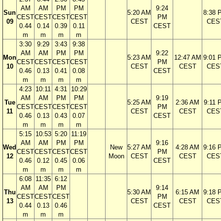
AM
AM
PM
PM
9:24
Sun
5:20 AM
8:38 
CEST
CEST
CEST
CEST
PM
09
CEST
CES
0.44
0.14
0.39
0.11
CEST
m
m
m
m
3:30
9:29
3:43
9:38
AM
AM
PM
PM
9:22
Mon
5:23 AM
12:47 AM
9:01 
CEST
CEST
CEST
CEST
PM
10
CEST
CEST
CES
0.46
0.13
0.41
0.08
CEST
m
m
m
m
4:23
10:11
4:31
10:29
AM
AM
PM
PM
9:19
Tue
5:25 AM
2:36 AM
9:11 
CEST
CEST
CEST
CEST
PM
11
CEST
CEST
CES
0.46
0.13
0.43
0.07
CEST
m
m
m
m
5:15
10:53
5:20
11:19
AM
AM
PM
PM
9:16
Wed
New
5:27 AM
4:28 AM
9:16 
CEST
CEST
CEST
CEST
PM
12
Moon
CEST
CEST
CES
0.46
0.12
0.45
0.06
CEST
m
m
m
m
6:08
11:35
6:12
AM
AM
PM
9:14
Thu
5:30 AM
6:15 AM
9:18 
CEST
CEST
CEST
PM
13
CEST
CEST
CES
0.44
0.13
0.46
CEST
m
m
m