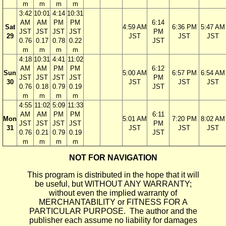
m
m
m
m
3:42
10:01
4:14
10:31
AM
AM
PM
PM
6:14
Sat
4:59 AM
6:36 PM
5:47 AM
JST
JST
JST
JST
PM
29
JST
JST
JST
0.76
0.17
0.78
0.22
JST
m
m
m
m
4:18
10:31
4:41
11:02
AM
AM
PM
PM
6:12
Sun
5:00 AM
6:57 PM
6:54 AM
JST
JST
JST
JST
PM
30
JST
JST
JST
0.76
0.18
0.79
0.19
JST
m
m
m
m
4:55
11:02
5:09
11:33
AM
AM
PM
PM
6:11
Mon
5:01 AM
7:20 PM
8:02 AM
JST
JST
JST
JST
PM
31
JST
JST
JST
0.76
0.21
0.79
0.19
JST
m
m
m
m
NOT FOR NAVIGATION
This program is distributed in the hope that it will
be useful, but WITHOUT ANY WARRANTY;
without even the implied warranty of
MERCHANTABILITY or FITNESS FOR A
PARTICULAR PURPOSE. The author and the
publisher each assume no liability for damages