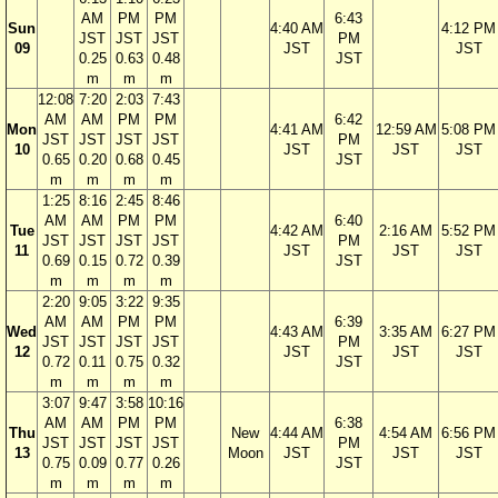
AM
PM
PM
6:43
Sun
4:40 AM
4:12 PM
JST
JST
JST
PM
09
JST
JST
0.25
0.63
0.48
JST
m
m
m
12:08
7:20
2:03
7:43
AM
AM
PM
PM
6:42
Mon
4:41 AM
12:59 AM
5:08 PM
JST
JST
JST
JST
PM
10
JST
JST
JST
0.65
0.20
0.68
0.45
JST
m
m
m
m
1:25
8:16
2:45
8:46
AM
AM
PM
PM
6:40
Tue
4:42 AM
2:16 AM
5:52 PM
JST
JST
JST
JST
PM
11
JST
JST
JST
0.69
0.15
0.72
0.39
JST
m
m
m
m
2:20
9:05
3:22
9:35
AM
AM
PM
PM
6:39
Wed
4:43 AM
3:35 AM
6:27 PM
JST
JST
JST
JST
PM
12
JST
JST
JST
0.72
0.11
0.75
0.32
JST
m
m
m
m
3:07
9:47
3:58
10:16
AM
AM
PM
PM
6:38
Thu
New
4:44 AM
4:54 AM
6:56 PM
JST
JST
JST
JST
PM
13
Moon
JST
JST
JST
0.75
0.09
0.77
0.26
JST
m
m
m
m