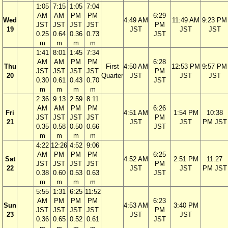
1:05
7:15
1:05
7:04
AM
AM
PM
PM
6:29
Wed
4:49 AM
11:49 AM
9:23 PM
JST
JST
JST
JST
PM
19
JST
JST
JST
0.25
0.64
0.36
0.73
JST
m
m
m
m
1:41
8:01
1:45
7:34
AM
AM
PM
PM
6:28
Thu
First
4:50 AM
12:53 PM
9:57 PM
JST
JST
JST
JST
PM
20
Quarter
JST
JST
JST
0.30
0.61
0.43
0.70
JST
m
m
m
m
2:36
9:13
2:59
8:11
AM
AM
PM
PM
6:26
Fri
4:51 AM
1:54 PM
10:38
JST
JST
JST
JST
PM
21
JST
JST
PM JST
0.35
0.58
0.50
0.66
JST
m
m
m
m
4:22
12:26
4:52
9:06
AM
PM
PM
PM
6:25
Sat
4:52 AM
2:51 PM
11:27
JST
JST
JST
JST
PM
22
JST
JST
PM JST
0.38
0.60
0.53
0.63
JST
m
m
m
m
5:55
1:31
6:25
11:52
AM
PM
PM
PM
6:23
Sun
4:53 AM
3:40 PM
JST
JST
JST
JST
PM
23
JST
JST
0.36
0.65
0.52
0.61
JST