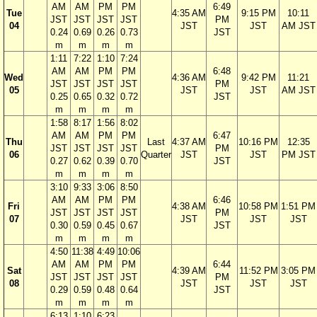
AM
AM
PM
PM
6:49
Tue
4:35 AM
9:15 PM
10:11
JST
JST
JST
JST
PM
04
JST
JST
AM JST
0.24
0.69
0.26
0.73
JST
m
m
m
m
1:11
7:22
1:10
7:24
AM
AM
PM
PM
6:48
Wed
4:36 AM
9:42 PM
11:21
JST
JST
JST
JST
PM
05
JST
JST
AM JST
0.25
0.65
0.32
0.72
JST
m
m
m
m
1:58
8:17
1:56
8:02
AM
AM
PM
PM
6:47
Thu
Last
4:37 AM
10:16 PM
12:35
JST
JST
JST
JST
PM
06
Quarter
JST
JST
PM JST
0.27
0.62
0.39
0.70
JST
m
m
m
m
3:10
9:33
3:06
8:50
AM
AM
PM
PM
6:46
Fri
4:38 AM
10:58 PM
1:51 PM
JST
JST
JST
JST
PM
07
JST
JST
JST
0.30
0.59
0.45
0.67
JST
m
m
m
m
4:50
11:38
4:49
10:06
AM
AM
PM
PM
6:44
Sat
4:39 AM
11:52 PM
3:05 PM
JST
JST
JST
JST
PM
08
JST
JST
JST
0.29
0.59
0.48
0.64
JST
m
m
m
m
6:13
1:10
6:23