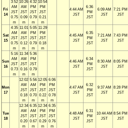
3:52
10:26
4:32
10:54
AM
AM
PM
PM
6:36
Fri
4:44 AM
6:09 AM
7:21 PM
JST
JST
JST
JST
PM
14
JST
JST
JST
0.75
0.09
0.79
0.21
JST
m
m
m
m
4:35
11:01
5:05
11:29
AM
AM
PM
PM
6:35
Sat
4:45 AM
7:21 AM
7:43 PM
JST
JST
JST
JST
PM
15
JST
JST
JST
0.75
0.12
0.79
0.18
JST
m
m
m
m
5:16
11:34
5:36
AM
AM
PM
6:34
Sun
4:46 AM
8:30 AM
8:05 PM
JST
JST
JST
PM
16
JST
JST
JST
0.73
0.16
0.79
JST
m
m
m
12:02
5:56
12:05
6:06
AM
AM
PM
PM
6:32
Mon
4:47 AM
9:37 AM
8:28 PM
JST
JST
JST
JST
PM
17
JST
JST
JST
0.18
0.70
0.22
0.78
JST
m
m
m
m
12:34
6:35
12:34
6:35
AM
AM
PM
PM
6:31
Tue
4:48 AM
10:44 AM
8:54 PM
JST
JST
JST
JST
PM
18
JST
JST
JST
0.20
0.67
0.29
0.76
JST
m
m
m
m