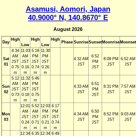
Asamusi, Aomori, Japan
40.9000° N, 140.8670° E
August 2026
High
High
High
Day
Phase
Sunrise
Sunset
Moonrise
Moonset
Low
Low
4:34
11:03
5:18
11:30
AM
AM
PM
PM
6:52
Sat
4:32 AM
8:09 PM
6:52 AM
JST
JST
JST
JST
PM
01
JST
JST
JST
0.75
0.16
0.74
0.26
JST
m
m
m
m
5:12
11:32
5:46
AM
AM
PM
6:51
Sun
4:33 AM
8:31 PM
7:57 AM
JST
JST
JST
PM
02
JST
JST
JST
0.73
0.18
0.75
JST
m
m
m
12:01
5:52
12:03
6:17
AM
AM
PM
PM
6:50
Mon
4:34 AM
8:52 PM
9:03 AM
JST
JST
JST
JST
PM
03
JST
JST
JST
0.24
0.71
0.21
0.74
JST
m
m
m
m
12:34
6:35
12:34
6:49