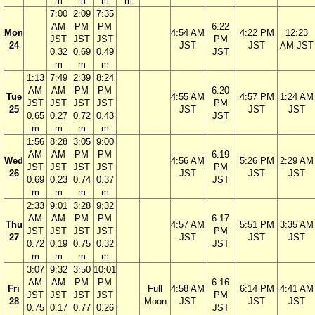
m
m
m
m
7:00
2:09
7:35
AM
PM
PM
6:22
Mon
4:54 AM
4:22 PM
12:23
JST
JST
JST
PM
24
JST
JST
AM JST
0.32
0.69
0.49
JST
m
m
m
1:13
7:49
2:39
8:24
AM
AM
PM
PM
6:20
Tue
4:55 AM
4:57 PM
1:24 AM
JST
JST
JST
JST
PM
25
JST
JST
JST
0.65
0.27
0.72
0.43
JST
m
m
m
m
1:56
8:28
3:05
9:00
AM
AM
PM
PM
6:19
Wed
4:56 AM
5:26 PM
2:29 AM
JST
JST
JST
JST
PM
26
JST
JST
JST
0.69
0.23
0.74
0.37
JST
m
m
m
m
2:33
9:01
3:28
9:32
AM
AM
PM
PM
6:17
Thu
4:57 AM
5:51 PM
3:35 AM
JST
JST
JST
JST
PM
27
JST
JST
JST
0.72
0.19
0.75
0.32
JST
m
m
m
m
3:07
9:32
3:50
10:01
AM
AM
PM
PM
6:16
Fri
Full
4:58 AM
6:14 PM
4:41 AM
JST
JST
JST
JST
PM
28
Moon
JST
JST
JST
0.75
0.17
0.77
0.26
JST