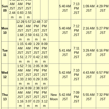
AM
AM
PM
7:13
Sun
5:40 AM
1:09 AM
4:29 PM
JST
JST
JST
PM
09
JST
JST
JST
2.44
0.83
2.55
JST
m
m
m
12:29
5:57
12:48
7:37
AM
AM
PM
PM
7:12
Mon
5:40 AM
2:16 AM
5:27 PM
JST
JST
JST
JST
PM
10
JST
JST
JST
1.68
2.59
0.61
2.76
JST
m
m
m
m
1:15
6:49
1:29
8:09
AM
AM
PM
PM
7:11
Tue
5:41 AM
3:29 AM
6:16 PM
JST
JST
JST
JST
PM
11
JST
JST
JST
1.51
2.77
0.42
2.93
JST
m
m
m
m
1:52
7:31
2:05
8:39
AM
AM
PM
PM
7:10
Wed
5:42 AM
4:43 AM
6:57 PM
JST
JST
JST
JST
PM
12
JST
JST
JST
1.33
2.93
0.29
3.05
JST
m
m
m
m
2:24
8:09
2:38
9:07
AM
AM
PM
PM
7:09
Thu
New
5:42 AM
5:55 AM
7:32 PM
JST
JST
JST
JST
PM
13
Moon
JST
JST
JST
1.16
3.07
0.23
3.12
JST
m
m
m
m