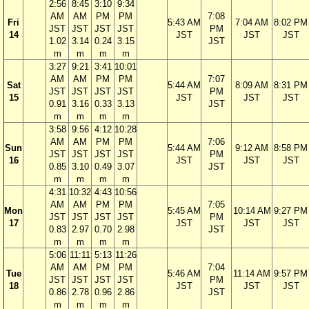
2:56
8:45
3:10
9:34
AM
AM
PM
PM
7:08
Fri
5:43 AM
7:04 AM
8:02 PM
JST
JST
JST
JST
PM
14
JST
JST
JST
1.02
3.14
0.24
3.15
JST
m
m
m
m
3:27
9:21
3:41
10:01
AM
AM
PM
PM
7:07
Sat
5:44 AM
8:09 AM
8:31 PM
JST
JST
JST
JST
PM
15
JST
JST
JST
0.91
3.16
0.33
3.13
JST
m
m
m
m
3:58
9:56
4:12
10:28
AM
AM
PM
PM
7:06
Sun
5:44 AM
9:12 AM
8:58 PM
JST
JST
JST
JST
PM
16
JST
JST
JST
0.85
3.10
0.49
3.07
JST
m
m
m
m
4:31
10:32
4:43
10:56
AM
AM
PM
PM
7:05
Mon
5:45 AM
10:14 AM
9:27 PM
JST
JST
JST
JST
PM
17
JST
JST
JST
0.83
2.97
0.70
2.98
JST
m
m
m
m
5:06
11:11
5:13
11:26
AM
AM
PM
PM
7:04
Tue
5:46 AM
11:14 AM
9:57 PM
JST
JST
JST
JST
PM
18
JST
JST
JST
0.86
2.78
0.96
2.86
JST
m
m
m
m