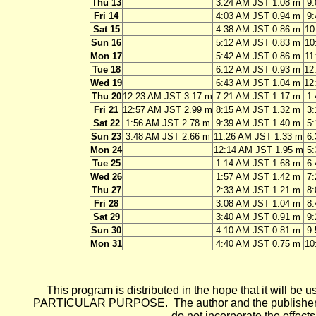
Thu 13
3:24 AM JST 1.08 m
9
Fri 14
4:03 AM JST 0.94 m
9
Sat 15
4:38 AM JST 0.86 m
10
Sun 16
5:12 AM JST 0.83 m
10
Mon 17
5:42 AM JST 0.86 m
11
Tue 18
6:12 AM JST 0.93 m
12
Wed 19
6:43 AM JST 1.04 m
12
Thu 20
12:23 AM JST 3.17 m
7:21 AM JST 1.17 m
1:
Fri 21
12:57 AM JST 2.99 m
8:15 AM JST 1.32 m
3:
Sat 22
1:56 AM JST 2.78 m
9:39 AM JST 1.40 m
5:
Sun 23
3:48 AM JST 2.66 m
11:26 AM JST 1.33 m
6:
Mon 24
12:14 AM JST 1.95 m
5
Tue 25
1:14 AM JST 1.68 m
6
Wed 26
1:57 AM JST 1.42 m
7
Thu 27
2:33 AM JST 1.21 m
8
Fri 28
3:08 AM JST 1.04 m
8
Sat 29
3:40 AM JST 0.91 m
9
Sun 30
4:10 AM JST 0.81 m
9
Mon 31
4:40 AM JST 0.75 m
10
This program is distributed in the hope that it wi
PARTICULAR PURPOSE. The author and the publisher each 
do not incorporate the effects