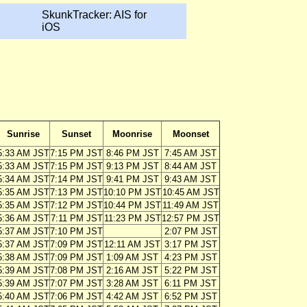
SkunkTracker: AIS for
iOS
Sunrise
Sunset
Moonrise
Moonset
5:33 AM JST
7:15 PM JST
8:46 PM JST
7:45 AM JST
5:33 AM JST
7:15 PM JST
9:13 PM JST
8:44 AM JST
5:34 AM JST
7:14 PM JST
9:41 PM JST
9:43 AM JST
5:35 AM JST
7:13 PM JST
10:10 PM JST
10:45 AM JST
5:35 AM JST
7:12 PM JST
10:44 PM JST
11:49 AM JST
5:36 AM JST
7:11 PM JST
11:23 PM JST
12:57 PM JST
5:37 AM JST
7:10 PM JST
2:07 PM JST
5:37 AM JST
7:09 PM JST
12:11 AM JST
3:17 PM JST
5:38 AM JST
7:09 PM JST
1:09 AM JST
4:23 PM JST
5:39 AM JST
7:08 PM JST
2:16 AM JST
5:22 PM JST
5:39 AM JST
7:07 PM JST
3:28 AM JST
6:11 PM JST
5:40 AM JST
7:06 PM JST
4:42 AM JST
6:52 PM JST