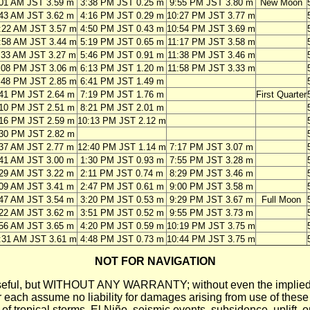
:01 AM JST 3.59 m
3:38 PM JST 0.25 m
9:55 PM JST 3.80 m
New Moon
:43 AM JST 3.62 m
4:16 PM JST 0.29 m
10:27 PM JST 3.77 m
:22 AM JST 3.57 m
4:50 PM JST 0.43 m
10:54 PM JST 3.69 m
:58 AM JST 3.44 m
5:19 PM JST 0.65 m
11:17 PM JST 3.58 m
:33 AM JST 3.27 m
5:46 PM JST 0.91 m
11:38 PM JST 3.46 m
:08 PM JST 3.06 m
6:13 PM JST 1.20 m
11:58 PM JST 3.33 m
:48 PM JST 2.85 m
6:41 PM JST 1.49 m
41 PM JST 2.64 m
7:19 PM JST 1.76 m
First Quarter
10 PM JST 2.51 m
8:21 PM JST 2.01 m
16 PM JST 2.59 m
10:13 PM JST 2.12 m
30 PM JST 2.82 m
:37 AM JST 2.77 m
12:40 PM JST 1.14 m
7:17 PM JST 3.07 m
:41 AM JST 3.00 m
1:30 PM JST 0.93 m
7:55 PM JST 3.28 m
:29 AM JST 3.22 m
2:11 PM JST 0.74 m
8:29 PM JST 3.46 m
:09 AM JST 3.41 m
2:47 PM JST 0.61 m
9:00 PM JST 3.58 m
:47 AM JST 3.54 m
3:20 PM JST 0.53 m
9:29 PM JST 3.67 m
Full Moon
:22 AM JST 3.62 m
3:51 PM JST 0.52 m
9:55 PM JST 3.73 m
:56 AM JST 3.65 m
4:20 PM JST 0.59 m
10:19 PM JST 3.75 m
:31 AM JST 3.61 m
4:48 PM JST 0.73 m
10:44 PM JST 3.75 m
NOT FOR NAVIGATION
ll be useful, but WITHOUT ANY WARRANTY; without even the i
assume no liability for damages arising from use of these pred
 of tropical storms, El Niño, seismic events, subsidence, uplift, 