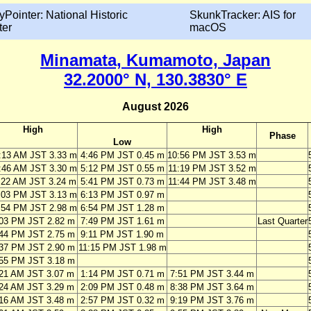
yPointer: National Historic
SkunkTracker: AIS for
ter
macOS
Minamata, Kumamoto, Japan
32.2000° N, 130.3830° E
August 2026
High
High
Phase
Low
:13 AM JST 3.33 m
4:46 PM JST 0.45 m
10:56 PM JST 3.53 m
:46 AM JST 3.30 m
5:12 PM JST 0.55 m
11:19 PM JST 3.52 m
:22 AM JST 3.24 m
5:41 PM JST 0.73 m
11:44 PM JST 3.48 m
:03 PM JST 3.13 m
6:13 PM JST 0.97 m
:54 PM JST 2.98 m
6:54 PM JST 1.28 m
03 PM JST 2.82 m
7:49 PM JST 1.61 m
Last Quarter
44 PM JST 2.75 m
9:11 PM JST 1.90 m
37 PM JST 2.90 m
11:15 PM JST 1.98 m
55 PM JST 3.18 m
:21 AM JST 3.07 m
1:14 PM JST 0.71 m
7:51 PM JST 3.44 m
:24 AM JST 3.29 m
2:09 PM JST 0.48 m
8:38 PM JST 3.64 m
:16 AM JST 3.48 m
2:57 PM JST 0.32 m
9:19 PM JST 3.76 m