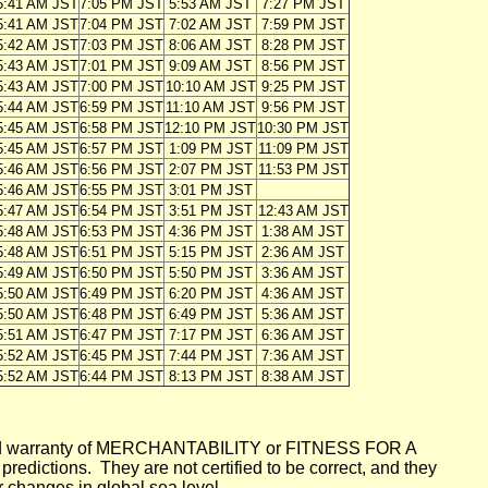
5:41 AM JST
7:05 PM JST
5:53 AM JST
7:27 PM JST
5:41 AM JST
7:04 PM JST
7:02 AM JST
7:59 PM JST
5:42 AM JST
7:03 PM JST
8:06 AM JST
8:28 PM JST
5:43 AM JST
7:01 PM JST
9:09 AM JST
8:56 PM JST
5:43 AM JST
7:00 PM JST
10:10 AM JST
9:25 PM JST
5:44 AM JST
6:59 PM JST
11:10 AM JST
9:56 PM JST
5:45 AM JST
6:58 PM JST
12:10 PM JST
10:30 PM JST
5:45 AM JST
6:57 PM JST
1:09 PM JST
11:09 PM JST
5:46 AM JST
6:56 PM JST
2:07 PM JST
11:53 PM JST
5:46 AM JST
6:55 PM JST
3:01 PM JST
5:47 AM JST
6:54 PM JST
3:51 PM JST
12:43 AM JST
5:48 AM JST
6:53 PM JST
4:36 PM JST
1:38 AM JST
5:48 AM JST
6:51 PM JST
5:15 PM JST
2:36 AM JST
5:49 AM JST
6:50 PM JST
5:50 PM JST
3:36 AM JST
5:50 AM JST
6:49 PM JST
6:20 PM JST
4:36 AM JST
5:50 AM JST
6:48 PM JST
6:49 PM JST
5:36 AM JST
5:51 AM JST
6:47 PM JST
7:17 PM JST
6:36 AM JST
5:52 AM JST
6:45 PM JST
7:44 PM JST
7:36 AM JST
5:52 AM JST
6:44 PM JST
8:13 PM JST
8:38 AM JST
mplied warranty of MERCHANTABILITY or FITNESS FOR A
ictions. They are not certified to be correct, and they
or changes in global sea level.