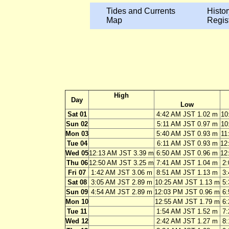
Tides and Currents
Histor
Map
Regis
High
Day
Low
Sat 01
4:42 AM JST 1.02 m
10
Sun 02
5:11 AM JST 0.97 m
10
Mon 03
5:40 AM JST 0.93 m
11
Tue 04
6:11 AM JST 0.93 m
12
Wed 05
12:13 AM JST 3.39 m
6:50 AM JST 0.96 m
12
Thu 06
12:50 AM JST 3.25 m
7:41 AM JST 1.04 m
2:
Fri 07
1:42 AM JST 3.06 m
8:51 AM JST 1.13 m
3:
Sat 08
3:05 AM JST 2.89 m
10:25 AM JST 1.13 m
5:
Sun 09
4:54 AM JST 2.89 m
12:03 PM JST 0.96 m
6:
Mon 10
12:55 AM JST 1.79 m
6
Tue 11
1:54 AM JST 1.52 m
7
Wed 12
2:42 AM JST 1.27 m
8