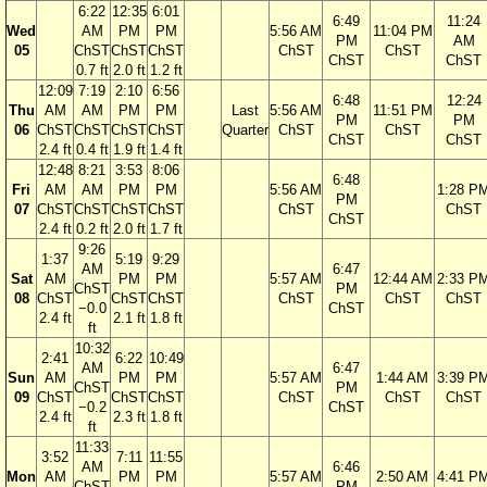
6:22
12:35
6:01
6:49
11:24
Wed
AM
PM
PM
5:56 AM
11:04 PM
PM
AM
05
ChST
ChST
ChST
ChST
ChST
ChST
ChST
0.7 ft
2.0 ft
1.2 ft
12:09
7:19
2:10
6:56
6:48
12:24
Thu
AM
AM
PM
PM
Last
5:56 AM
11:51 PM
PM
PM
06
ChST
ChST
ChST
ChST
Quarter
ChST
ChST
ChST
ChST
2.4 ft
0.4 ft
1.9 ft
1.4 ft
12:48
8:21
3:53
8:06
6:48
Fri
AM
AM
PM
PM
5:56 AM
1:28 P
PM
07
ChST
ChST
ChST
ChST
ChST
ChST
ChST
2.4 ft
0.2 ft
2.0 ft
1.7 ft
9:26
1:37
5:19
9:29
AM
6:47
Sat
AM
PM
PM
5:57 AM
12:44 AM
2:33 P
ChST
PM
08
ChST
ChST
ChST
ChST
ChST
ChST
−0.0
ChST
2.4 ft
2.1 ft
1.8 ft
ft
10:32
2:41
6:22
10:49
AM
6:47
Sun
AM
PM
PM
5:57 AM
1:44 AM
3:39 P
ChST
PM
09
ChST
ChST
ChST
ChST
ChST
ChST
−0.2
ChST
2.4 ft
2.3 ft
1.8 ft
ft
11:33
3:52
7:11
11:55
AM
6:46
Mon
AM
PM
PM
5:57 AM
2:50 AM
4:41 P
ChST
PM