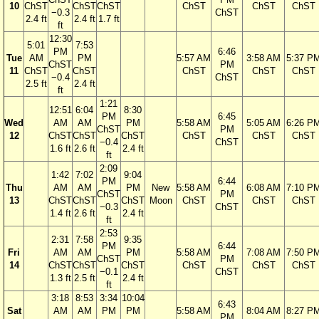
10
ChST
ChST
ChST
ChST
ChST
ChST
−0.3
ChST
2.4 ft
2.4 ft
1.7 ft
ft
12:30
5:01
7:53
PM
6:46
Tue
AM
PM
5:57 AM
3:58 AM
5:37 P
ChST
PM
11
ChST
ChST
ChST
ChST
ChST
−0.4
ChST
2.5 ft
2.4 ft
ft
1:21
12:51
6:04
8:30
PM
6:45
Wed
AM
AM
PM
5:58 AM
5:05 AM
6:26 P
ChST
PM
12
ChST
ChST
ChST
ChST
ChST
ChST
−0.4
ChST
1.6 ft
2.6 ft
2.4 ft
ft
2:09
1:42
7:02
9:04
PM
6:44
Thu
AM
AM
PM
New
5:58 AM
6:08 AM
7:10 P
ChST
PM
13
ChST
ChST
ChST
Moon
ChST
ChST
ChST
−0.3
ChST
1.4 ft
2.6 ft
2.4 ft
ft
2:53
2:31
7:58
9:35
PM
6:44
Fri
AM
AM
PM
5:58 AM
7:08 AM
7:50 P
ChST
PM
14
ChST
ChST
ChST
ChST
ChST
ChST
−0.1
ChST
1.3 ft
2.5 ft
2.4 ft
ft
3:18
8:53
3:34
10:04
6:43
Sat
AM
AM
PM
PM
5:58 AM
8:04 AM
8:27 P
PM