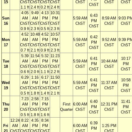
15
ChST
ChST
ChST
ChST
ChST
ChST
ChST
ChST
1.1 ft
2.4 ft
0.2 ft
2.4 ft
4:05
9:49
4:13
10:31
6:43
Sun
AM
AM
PM
PM
5:59 AM
8:59 AM
9:03 P
PM
16
ChST
ChST
ChST
ChST
ChST
ChST
ChST
ChST
0.9 ft
2.3 ft
0.5 ft
2.3 ft
4:52
10:48
4:52
10:57
6:42
Mon
AM
AM
PM
PM
5:59 AM
9:52 AM
9:39 P
PM
17
ChST
ChST
ChST
ChST
ChST
ChST
ChST
ChST
0.7 ft
2.1 ft
0.9 ft
2.3 ft
5:39
11:54
5:32
11:23
6:41
10:17
Tue
AM
AM
PM
PM
5:59 AM
10:44 AM
PM
PM
18
ChST
ChST
ChST
ChST
ChST
ChST
ChST
ChST
0.6 ft
2.0 ft
1.1 ft
2.2 ft
6:29
1:16
6:17
11:50
6:41
10:58
Wed
AM
PM
PM
PM
5:59 AM
11:37 AM
PM
PM
19
ChST
ChST
ChST
ChST
ChST
ChST
ChST
ChST
0.5 ft
1.8 ft
1.4 ft
2.1 ft
7:23
2:58
7:15
6:40
11:41
Thu
AM
PM
PM
First
6:00 AM
12:31 PM
PM
PM
20
ChST
ChST
ChST
Quarter
ChST
ChST
ChST
ChST
0.5 ft
1.8 ft
1.6 ft
12:24
8:22
4:35
8:34
6:39
Fri
AM
AM
PM
PM
6:00 AM
1:25 PM
PM
21
ChST
ChST
ChST
ChST
ChST
ChST