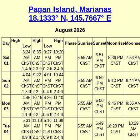
Pagan Island, Marianas
18.1333° N, 145.7667° E
August 2026
High
High
High
Day
Phase
Sunrise
Sunset
Moonrise
Moonse
Low
Low
3:24
8:35
3:27
10:20
6:51
Sat
AM
AM
PM
PM
5:55 AM
8:36 PM
7:53 A
PM
01
ChST
ChST
ChST
ChST
ChST
ChST
ChST
ChST
1.4 ft
2.3 ft
0.2 ft
2.4 ft
4:04
9:22
4:01
10:44
6:50
Sun
AM
AM
PM
PM
5:55 AM
9:10 PM
8:44 A
PM
02
ChST
ChST
ChST
ChST
ChST
ChST
ChST
ChST
1.3 ft
2.2 ft
0.4 ft
2.4 ft
4:46
10:15
4:36
11:10
6:50
Mon
AM
AM
PM
PM
5:55 AM
9:46 PM
9:35 A
PM
03
ChST
ChST
ChST
ChST
ChST
ChST
ChST
ChST
1.1 ft
2.2 ft
0.6 ft
2.4 ft
5:31
11:18
5:16
11:38
6:49
10:29
Tue
AM
AM
PM
PM
5:55 AM
10:23 PM
PM
AM
04
ChST
ChST
ChST
ChST
ChST
ChST
ChST
ChST
0.9 ft
2.1 ft
0.9 ft
2.4 ft