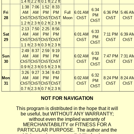
1.4 ft
2.2 ft
0.1 ft
2.2 ft
1:38
7:06
1:52
8:33
6:34
Fri
AM
AM
PM
PM
Full
6:01 AM
6:36 PM
5:46 A
PM
28
ChST
ChST
ChST
ChST
Moon
ChST
ChST
ChST
ChST
1.2 ft
2.3 ft
0.2 ft
2.3 ft
2:13
7:50
2:25
8:56
6:33
Sat
AM
AM
PM
PM
6:01 AM
7:11 PM
6:39 A
PM
29
ChST
ChST
ChST
ChST
ChST
ChST
ChST
ChST
1.1 ft
2.3 ft
0.3 ft
2.3 ft
2:49
8:37
2:59
9:19
6:33
Sun
AM
AM
PM
PM
6:02 AM
7:47 PM
7:31 A
PM
30
ChST
ChST
ChST
ChST
ChST
ChST
ChST
ChST
0.9 ft
2.3 ft
0.5 ft
2.3 ft
3:26
9:27
3:34
9:43
6:32
Mon
AM
AM
PM
PM
6:02 AM
8:24 PM
8:24 A
PM
31
ChST
ChST
ChST
ChST
ChST
ChST
ChST
ChST
0.7 ft
2.3 ft
0.7 ft
2.3 ft
NOT FOR NAVIGATION
This program is distributed in the hope that it will
be useful, but WITHOUT ANY WARRANTY;
without even the implied warranty of
MERCHANTABILITY or FITNESS FOR A
PARTICULAR PURPOSE. The author and the