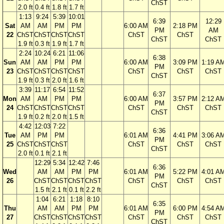
ChST
2.0 ft
0.4 ft
1.8 ft
1.7 ft
1:13
9:24
5:39
10:01
6:39
12:29
Sat
AM
AM
PM
PM
6:00 AM
2:18 PM
PM
AM
22
ChST
ChST
ChST
ChST
ChST
ChST
ChST
ChST
1.9 ft
0.3 ft
1.9 ft
1.7 ft
2:24
10:24
6:21
11:06
6:38
Sun
AM
AM
PM
PM
6:00 AM
3:09 PM
1:19 A
PM
23
ChST
ChST
ChST
ChST
ChST
ChST
ChST
ChST
1.9 ft
0.3 ft
2.0 ft
1.6 ft
3:39
11:17
6:54
11:52
6:37
Mon
AM
AM
PM
PM
6:00 AM
3:57 PM
2:12 A
PM
24
ChST
ChST
ChST
ChST
ChST
ChST
ChST
ChST
1.9 ft
0.2 ft
2.0 ft
1.5 ft
4:42
12:03
7:22
6:36
Tue
AM
PM
PM
6:01 AM
4:41 PM
3:06 A
PM
25
ChST
ChST
ChST
ChST
ChST
ChST
ChST
2.0 ft
0.1 ft
2.1 ft
12:29
5:34
12:42
7:46
6:36
Wed
AM
AM
PM
PM
6:01 AM
5:22 PM
4:01 A
PM
26
ChST
ChST
ChST
ChST
ChST
ChST
ChST
ChST
1.5 ft
2.1 ft
0.1 ft
2.2 ft
1:04
6:21
1:18
8:10
6:35
Thu
AM
AM
PM
PM
6:01 AM
6:00 PM
4:54 A
PM
27
ChST
ChST
ChST
ChST
ChST
ChST
ChST
ChST