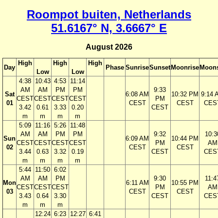
Roompot buiten, Netherlands
51.6167° N, 3.6667° E
August 2026
High
High
High
Day
Phase
Sunrise
Sunset
Moonrise
Moons
Low
Low
4:38
10:43
4:53
11:14
AM
AM
PM
PM
9:33
Sat
6:08 AM
10:32 PM
9:14 
CEST
CEST
CEST
CEST
PM
01
CEST
CEST
CES
3.42
0.61
3.33
0.20
CEST
m
m
m
m
5:09
11:16
5:26
11:48
AM
AM
PM
PM
9:32
10:3
Sun
6:09 AM
10:44 PM
CEST
CEST
CEST
CEST
PM
AM
02
CEST
CEST
3.44
0.63
3.32
0.19
CEST
CES
m
m
m
m
5:44
11:50
6:02
AM
AM
PM
9:30
11:4
Mon
6:11 AM
10:55 PM
CEST
CEST
CEST
PM
AM
03
CEST
CEST
3.43
0.64
3.30
CEST
CES
m
m
m
12:24
6:23
12:27
6:41