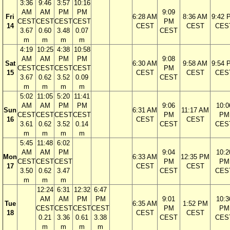
3:36
9:46
3:57
10:16
AM
AM
PM
PM
9:09
Fri
6:28 AM
8:36 AM
9:42 
CEST
CEST
CEST
CEST
PM
14
CEST
CEST
CES
3.67
0.60
3.48
0.07
CEST
m
m
m
m
4:19
10:25
4:38
10:58
AM
AM
PM
PM
9:08
Sat
6:30 AM
9:58 AM
9:54 
CEST
CEST
CEST
CEST
PM
15
CEST
CEST
CES
3.67
0.62
3.52
0.09
CEST
m
m
m
m
5:02
11:05
5:20
11:41
AM
AM
PM
PM
9:06
10:0
Sun
6:31 AM
11:17 AM
CEST
CEST
CEST
CEST
PM
PM
16
CEST
CEST
3.61
0.62
3.52
0.14
CEST
CES
m
m
m
m
5:45
11:48
6:02
AM
AM
PM
9:04
10:2
Mon
6:33 AM
12:35 PM
CEST
CEST
CEST
PM
PM
17
CEST
CEST
3.50
0.62
3.47
CEST
CES
m
m
m
12:24
6:31
12:32
6:47
AM
AM
PM
PM
9:01
10:3
Tue
6:35 AM
1:52 PM
CEST
CEST
CEST
CEST
PM
PM
18
CEST
CEST
0.21
3.36
0.61
3.38
CEST
CES
m
m
m
m