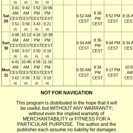
m
m
m
m
3:41
9:42
3:52
10:06
AM
AM
PM
PM
8:38
Sat
6:52 AM
8:52 PM
8:16 
CEST
CEST
CEST
CEST
PM
29
CEST
CEST
CES
3.51
0.59
3.43
0.21
CEST
m
m
m
m
4:08
10:13
4:24
10:39
AM
AM
PM
PM
8:36
Sun
6:54 AM
9:04 PM
9:34 
CEST
CEST
CEST
CEST
PM
30
CEST
CEST
CES
3.60
0.57
3.50
0.18
CEST
m
m
m
m
4:41
10:46
4:58
11:16
AM
AM
PM
PM
8:34
10:5
Mon
6:55 AM
9:17 PM
CEST
CEST
CEST
CEST
PM
AM
31
CEST
CEST
3.62
0.56
3.52
0.18
CEST
CES
m
m
m
m
NOT FOR NAVIGATION
This program is distributed in the hope that it will
be useful, but WITHOUT ANY WARRANTY;
without even the implied warranty of
MERCHANTABILITY or FITNESS FOR A
PARTICULAR PURPOSE. The author and the
publisher each assume no liability for damages