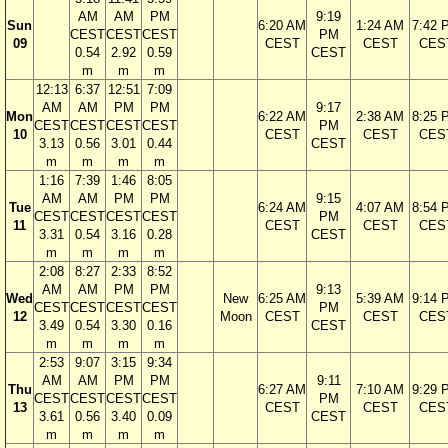
AM
AM
PM
9:19
Sun
6:20 AM
1:24 AM
7:42 
CEST
CEST
CEST
PM
09
CEST
CEST
CES
0.54
2.92
0.59
CEST
m
m
m
12:13
6:37
12:51
7:09
AM
AM
PM
PM
9:17
Mon
6:22 AM
2:38 AM
8:25 
CEST
CEST
CEST
CEST
PM
10
CEST
CEST
CES
3.13
0.56
3.01
0.44
CEST
m
m
m
m
1:16
7:39
1:46
8:05
AM
AM
PM
PM
9:15
Tue
6:24 AM
4:07 AM
8:54 
CEST
CEST
CEST
CEST
PM
11
CEST
CEST
CES
3.31
0.54
3.16
0.28
CEST
m
m
m
m
2:08
8:27
2:33
8:52
AM
AM
PM
PM
9:13
Wed
New
6:25 AM
5:39 AM
9:14 
CEST
CEST
CEST
CEST
PM
12
Moon
CEST
CEST
CES
3.49
0.54
3.30
0.16
CEST
m
m
m
m
2:53
9:07
3:15
9:34
AM
AM
PM
PM
9:11
Thu
6:27 AM
7:10 AM
9:29 
CEST
CEST
CEST
CEST
PM
13
CEST
CEST
CES
3.61
0.56
3.40
0.09
CEST
m
m
m
m