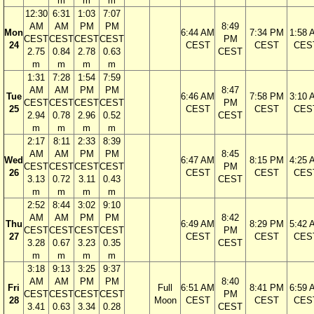
m
m
m
12:30
6:31
1:03
7:07
AM
AM
PM
PM
8:49
Mon
6:44 AM
7:34 PM
1:58 
CEST
CEST
CEST
CEST
PM
24
CEST
CEST
CES
2.75
0.84
2.78
0.63
CEST
m
m
m
m
1:31
7:28
1:54
7:59
AM
AM
PM
PM
8:47
Tue
6:46 AM
7:58 PM
3:10 
CEST
CEST
CEST
CEST
PM
25
CEST
CEST
CES
2.94
0.78
2.96
0.52
CEST
m
m
m
m
2:17
8:11
2:33
8:39
AM
AM
PM
PM
8:45
Wed
6:47 AM
8:15 PM
4:25 
CEST
CEST
CEST
CEST
PM
26
CEST
CEST
CES
3.13
0.72
3.11
0.43
CEST
m
m
m
m
2:52
8:44
3:02
9:10
AM
AM
PM
PM
8:42
Thu
6:49 AM
8:29 PM
5:42 
CEST
CEST
CEST
CEST
PM
27
CEST
CEST
CES
3.28
0.67
3.23
0.35
CEST
m
m
m
m
3:18
9:13
3:25
9:37
AM
AM
PM
PM
8:40
Fri
Full
6:51 AM
8:41 PM
6:59 
CEST
CEST
CEST
CEST
PM
28
Moon
CEST
CEST
CES
3.41
0.63
3.34
0.28
CEST