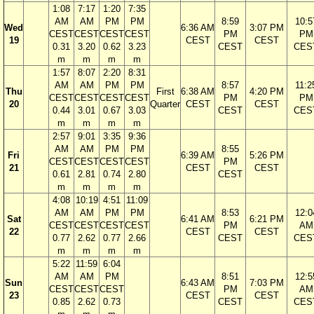
1:08
7:17
1:20
7:35
AM
AM
PM
PM
8:59
10:5
Wed
6:36 AM
3:07 PM
CEST
CEST
CEST
CEST
PM
PM
19
CEST
CEST
0.31
3.20
0.62
3.23
CEST
CES
m
m
m
m
1:57
8:07
2:20
8:31
AM
AM
PM
PM
8:57
11:2
Thu
First
6:38 AM
4:20 PM
CEST
CEST
CEST
CEST
PM
PM
20
Quarter
CEST
CEST
0.44
3.01
0.67
3.03
CEST
CES
m
m
m
m
2:57
9:01
3:35
9:36
AM
AM
PM
PM
8:55
Fri
6:39 AM
5:26 PM
CEST
CEST
CEST
CEST
PM
21
CEST
CEST
0.61
2.81
0.74
2.80
CEST
m
m
m
m
4:08
10:19
4:51
11:09
AM
AM
PM
PM
8:53
12:0
Sat
6:41 AM
6:21 PM
CEST
CEST
CEST
CEST
PM
AM
22
CEST
CEST
0.77
2.62
0.77
2.66
CEST
CES
m
m
m
m
5:22
11:59
6:04
AM
AM
PM
8:51
12:5
Sun
6:43 AM
7:03 PM
CEST
CEST
CEST
PM
AM
23
CEST
CEST
0.85
2.62
0.73
CEST
CES