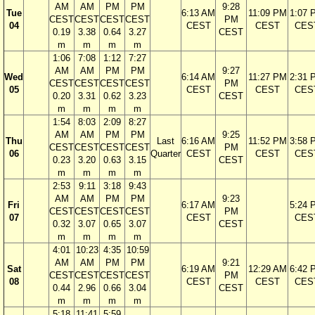
AM
AM
PM
PM
9:28
Tue
6:13 AM
11:09 PM
1:07 
CEST
CEST
CEST
CEST
PM
04
CEST
CEST
CES
0.19
3.38
0.64
3.27
CEST
m
m
m
m
1:06
7:08
1:12
7:27
AM
AM
PM
PM
9:27
Wed
6:14 AM
11:27 PM
2:31 
CEST
CEST
CEST
CEST
PM
05
CEST
CEST
CES
0.20
3.31
0.62
3.23
CEST
m
m
m
m
1:54
8:03
2:09
8:27
AM
AM
PM
PM
9:25
Thu
Last
6:16 AM
11:52 PM
3:58 
CEST
CEST
CEST
CEST
PM
06
Quarter
CEST
CEST
CES
0.23
3.20
0.63
3.15
CEST
m
m
m
m
2:53
9:11
3:18
9:43
AM
AM
PM
PM
9:23
Fri
6:17 AM
5:24 
CEST
CEST
CEST
CEST
PM
07
CEST
CES
0.32
3.07
0.65
3.07
CEST
m
m
m
m
4:01
10:23
4:35
10:59
AM
AM
PM
PM
9:21
Sat
6:19 AM
12:29 AM
6:42 
CEST
CEST
CEST
CEST
PM
08
CEST
CEST
CES
0.44
2.96
0.66
3.04
CEST
m
m
m
m
5:18
11:41
5:59