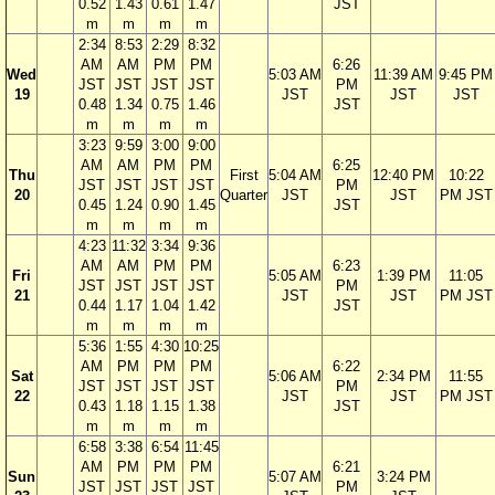
0.52
1.43
0.61
1.47
JST
m
m
m
m
2:34
8:53
2:29
8:32
AM
AM
PM
PM
6:26
Wed
5:03 AM
11:39 AM
9:45 PM
JST
JST
JST
JST
PM
19
JST
JST
JST
0.48
1.34
0.75
1.46
JST
m
m
m
m
3:23
9:59
3:00
9:00
AM
AM
PM
PM
6:25
Thu
First
5:04 AM
12:40 PM
10:22
JST
JST
JST
JST
PM
20
Quarter
JST
JST
PM JST
0.45
1.24
0.90
1.45
JST
m
m
m
m
4:23
11:32
3:34
9:36
AM
AM
PM
PM
6:23
Fri
5:05 AM
1:39 PM
11:05
JST
JST
JST
JST
PM
21
JST
JST
PM JST
0.44
1.17
1.04
1.42
JST
m
m
m
m
5:36
1:55
4:30
10:25
AM
PM
PM
PM
6:22
Sat
5:06 AM
2:34 PM
11:55
JST
JST
JST
JST
PM
22
JST
JST
PM JST
0.43
1.18
1.15
1.38
JST
m
m
m
m
6:58
3:38
6:54
11:45
AM
PM
PM
PM
6:21
Sun
5:07 AM
3:24 PM
JST
JST
JST
JST
PM