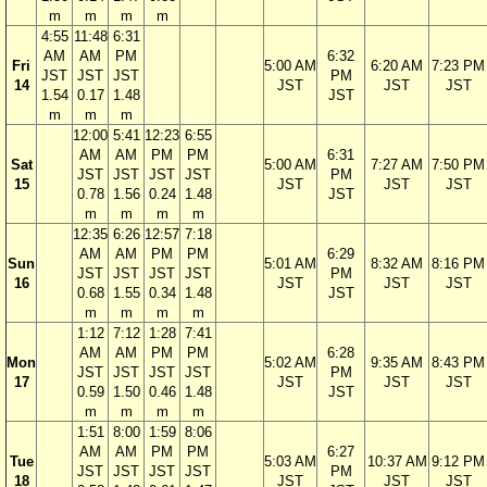
m
m
m
m
4:55
11:48
6:31
AM
AM
PM
6:32
Fri
5:00 AM
6:20 AM
7:23 PM
JST
JST
JST
PM
14
JST
JST
JST
1.54
0.17
1.48
JST
m
m
m
12:00
5:41
12:23
6:55
AM
AM
PM
PM
6:31
Sat
5:00 AM
7:27 AM
7:50 PM
JST
JST
JST
JST
PM
15
JST
JST
JST
0.78
1.56
0.24
1.48
JST
m
m
m
m
12:35
6:26
12:57
7:18
AM
AM
PM
PM
6:29
Sun
5:01 AM
8:32 AM
8:16 PM
JST
JST
JST
JST
PM
16
JST
JST
JST
0.68
1.55
0.34
1.48
JST
m
m
m
m
1:12
7:12
1:28
7:41
AM
AM
PM
PM
6:28
Mon
5:02 AM
9:35 AM
8:43 PM
JST
JST
JST
JST
PM
17
JST
JST
JST
0.59
1.50
0.46
1.48
JST
m
m
m
m
1:51
8:00
1:59
8:06
AM
AM
PM
PM
6:27
Tue
5:03 AM
10:37 AM
9:12 PM
JST
JST
JST
JST
PM
18
JST
JST
JST