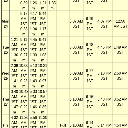
23
JST
JST
0.39
1.26
1.21
1.35
JST
m
m
m
m
8:12
4:17
8:44
AM
PM
PM
6:19
Mon
5:07 AM
4:07 PM
12:50
JST
JST
JST
PM
24
JST
JST
AM JST
0.33
1.34
1.17
JST
m
m
m
1:21
9:11
4:45
9:41
AM
AM
PM
PM
6:18
Tue
5:08 AM
4:45 PM
1:49 AM
JST
JST
JST
JST
PM
25
JST
JST
JST
1.36
0.27
1.39
1.08
JST
m
m
m
m
2:39
10:00
5:10
10:21
AM
AM
PM
PM
6:17
Wed
5:09 AM
5:18 PM
2:50 AM
JST
JST
JST
JST
PM
26
JST
JST
JST
1.41
0.23
1.43
0.97
JST
m
m
m
m
3:40
10:42
5:33
10:57
AM
AM
PM
PM
6:16
Thu
5:10 AM
5:48 PM
3:52 AM
JST
JST
JST
JST
PM
27
JST
JST
JST
1.47
0.22
1.46
0.85
JST
m
m
m
m
4:32
11:20
5:56
11:30
AM
AM
PM
PM
6:14
Fri
Full
5:10 AM
6:14 PM
4:54 AM
JST
JST
JST
JST
PM