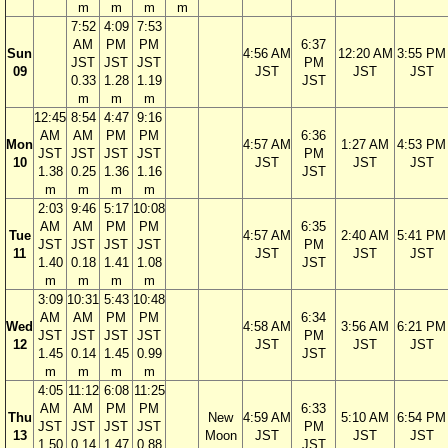
m
m
m
m
7:52
4:09
7:53
AM
PM
PM
6:37
Sun
4:56 AM
12:20 AM
3:55 PM
JST
JST
JST
PM
09
JST
JST
JST
0.33
1.28
1.19
JST
m
m
m
12:45
8:54
4:47
9:16
AM
AM
PM
PM
6:36
Mon
4:57 AM
1:27 AM
4:53 PM
JST
JST
JST
JST
PM
10
JST
JST
JST
1.38
0.25
1.36
1.16
JST
m
m
m
m
2:03
9:46
5:17
10:08
AM
AM
PM
PM
6:35
Tue
4:57 AM
2:40 AM
5:41 PM
JST
JST
JST
JST
PM
11
JST
JST
JST
1.40
0.18
1.41
1.08
JST
m
m
m
m
3:09
10:31
5:43
10:48
AM
AM
PM
PM
6:34
Wed
4:58 AM
3:56 AM
6:21 PM
JST
JST
JST
JST
PM
12
JST
JST
JST
1.45
0.14
1.45
0.99
JST
m
m
m
m
4:05
11:12
6:08
11:25
AM
AM
PM
PM
6:33
Thu
New
4:59 AM
5:10 AM
6:54 PM
JST
JST
JST
JST
PM
13
Moon
JST
JST
JST
1.50
0.14
1.47
0.88
JST