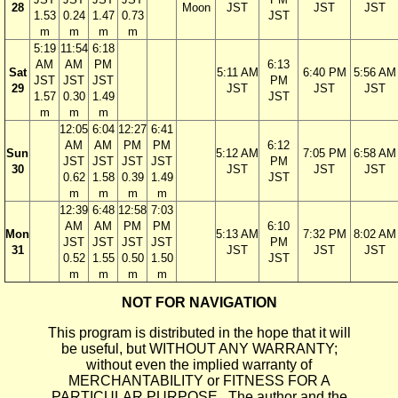
28
Moon
JST
JST
JST
1.53
0.24
1.47
0.73
JST
m
m
m
m
5:19
11:54
6:18
AM
AM
PM
6:13
Sat
5:11 AM
6:40 PM
5:56 AM
JST
JST
JST
PM
29
JST
JST
JST
1.57
0.30
1.49
JST
m
m
m
12:05
6:04
12:27
6:41
AM
AM
PM
PM
6:12
Sun
5:12 AM
7:05 PM
6:58 AM
JST
JST
JST
JST
PM
30
JST
JST
JST
0.62
1.58
0.39
1.49
JST
m
m
m
m
12:39
6:48
12:58
7:03
AM
AM
PM
PM
6:10
Mon
5:13 AM
7:32 PM
8:02 AM
JST
JST
JST
JST
PM
31
JST
JST
JST
0.52
1.55
0.50
1.50
JST
m
m
m
m
NOT FOR NAVIGATION
This program is distributed in the hope that it will
be useful, but WITHOUT ANY WARRANTY;
without even the implied warranty of
MERCHANTABILITY or FITNESS FOR A
PARTICULAR PURPOSE. The author and the