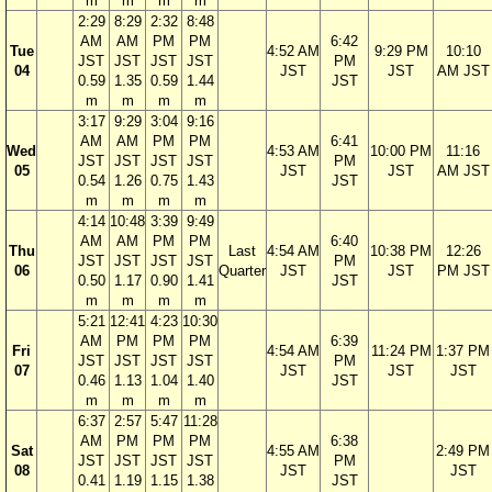
m
m
m
m
2:29
8:29
2:32
8:48
AM
AM
PM
PM
6:42
Tue
4:52 AM
9:29 PM
10:10
JST
JST
JST
JST
PM
04
JST
JST
AM JST
0.59
1.35
0.59
1.44
JST
m
m
m
m
3:17
9:29
3:04
9:16
AM
AM
PM
PM
6:41
Wed
4:53 AM
10:00 PM
11:16
JST
JST
JST
JST
PM
05
JST
JST
AM JST
0.54
1.26
0.75
1.43
JST
m
m
m
m
4:14
10:48
3:39
9:49
AM
AM
PM
PM
6:40
Thu
Last
4:54 AM
10:38 PM
12:26
JST
JST
JST
JST
PM
06
Quarter
JST
JST
PM JST
0.50
1.17
0.90
1.41
JST
m
m
m
m
5:21
12:41
4:23
10:30
AM
PM
PM
PM
6:39
Fri
4:54 AM
11:24 PM
1:37 PM
JST
JST
JST
JST
PM
07
JST
JST
JST
0.46
1.13
1.04
1.40
JST
m
m
m
m
6:37
2:57
5:47
11:28
AM
PM
PM
PM
6:38
Sat
4:55 AM
2:49 PM
JST
JST
JST
JST
PM
08
JST
JST
0.41
1.19
1.15
1.38
JST