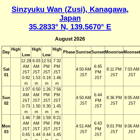
Sinzyuku Wan (Zusi), Kanagawa,
Japan
35.2833° N, 139.5670° E
August 2026
High
High
High
Day
Phase
Sunrise
Sunset
Moonrise
Moonset
Low
Low
12:29
6:03
12:51
7:32
AM
AM
PM
PM
6:45
Sat
4:50 AM
8:11 PM
7:03 AM
JST
JST
JST
JST
PM
01
JST
JST
JST
0.82
1.53
0.19
1.46
JST
m
m
m
m
1:07
6:50
1:26
7:56
AM
AM
PM
PM
6:44
Sun
4:50 AM
8:36 PM
8:05 AM
JST
JST
JST
JST
PM
02
JST
JST
JST
0.73
1.50
0.30
1.45
JST
m
m
m
m
1:46
7:38
1:59
8:21
AM
AM
PM
PM
6:43
Mon
4:51 AM
9:01 PM
9:06 AM
JST
JST
JST
JST
PM
03
JST
JST
JST
0.65
1.44
0.44
1.45
JST