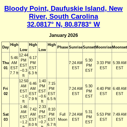
Bloody Point, Daufuskie Island, New
River, South Carolina
32.0817° N, 80.8783° W
January 2026
High
High
High
Day
Phase
Sunrise
Sunset
Moonrise
Moonset
Low
Low
12:44
5:46
6:17
PM
5:30
Thu
AM
PM
7:24 AM
3:33 PM
5:39 AM
EST
PM
01
EST
EST
EST
EST
EST
−0.3
EST
7.7 ft
6.3 ft
ft
12:50
1:40
6:46
7:15
AM
PM
5:30
Fri
AM
PM
7:24 AM
4:40 PM
6:48 AM
EST
EST
PM
02
EST
EST
EST
EST
EST
−1.0
−0.6
EST
7.9 ft
6.5 ft
ft
ft
1:46
2:33
7:42
8:10
AM
PM
5:31
Sat
AM
PM
Full
7:24 AM
5:53 PM
7:49 AM
EST
EST
PM
03
EST
EST
Moon
EST
EST
EST
−1.2
−0.7
EST
8.0 ft
6.7 ft