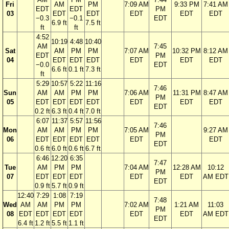
Fri
AM
PM
7:09 AM
9:33 PM
7:41 AM
EDT
EDT
PM
03
EDT
EDT
EDT
EDT
EDT
−0.3
−0.1
EDT
6.9 ft
7.5 ft
ft
ft
4:52
10:19
4:48
10:40
AM
7:45
Sat
AM
PM
PM
7:07 AM
10:32 PM
8:12 AM
EDT
PM
04
EDT
EDT
EDT
EDT
EDT
EDT
−0.0
EDT
6.6 ft
0.1 ft
7.3 ft
ft
5:29
10:57
5:22
11:16
7:46
Sun
AM
AM
PM
PM
7:06 AM
11:31 PM
8:47 AM
PM
05
EDT
EDT
EDT
EDT
EDT
EDT
EDT
EDT
0.2 ft
6.3 ft
0.4 ft
7.0 ft
6:07
11:37
5:57
11:56
7:46
Mon
AM
AM
PM
PM
7:05 AM
9:27 AM
PM
06
EDT
EDT
EDT
EDT
EDT
EDT
EDT
0.6 ft
6.0 ft
0.6 ft
6.7 ft
6:46
12:20
6:35
7:47
Tue
AM
PM
PM
7:04 AM
12:28 AM
10:12
PM
07
EDT
EDT
EDT
EDT
EDT
AM EDT
EDT
0.9 ft
5.7 ft
0.9 ft
12:40
7:29
1:08
7:19
7:48
Wed
AM
AM
PM
PM
7:02 AM
1:21 AM
11:03
PM
08
EDT
EDT
EDT
EDT
EDT
EDT
AM EDT
EDT
6.4 ft
1.2 ft
5.5 ft
1.1 ft