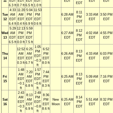
11
EDT
EDT
EDT
EDT
EDT
EDT
EDT
EDT
6.3 ft
0.7 ft
6.5 ft
1.0 ft
4:33
11:20
5:04
11:53
8:11
Tue
AM
AM
PM
PM
6:28 AM
3:33 AM
3:50 PM
PM
12
EDT
EDT
EDT
EDT
EDT
EDT
EDT
EDT
6.4 ft
0.4 ft
6.9 ft
0.6 ft
5:29
12:13
5:59
8:12
Wed
AM
PM
PM
6:27 AM
4:02 AM
4:55 PM
PM
13
EDT
EDT
EDT
EDT
EDT
EDT
EDT
6.5 ft
0.0 ft
7.5 ft
1:05
12:52
6:25
6:52
PM
8:13
Thu
AM
AM
PM
6:26 AM
4:33 AM
6:03 PM
EDT
PM
14
EDT
EDT
EDT
EDT
EDT
EDT
−0.3
EDT
0.3 ft
6.7 ft
8.0 ft
ft
1:48
1:57
7:20
7:44
AM
PM
8:13
Fri
AM
PM
6:25 AM
5:09 AM
7:16 PM
EDT
EDT
PM
15
EDT
EDT
EDT
EDT
EDT
−0.1
−0.6
EDT
6.8 ft
8.3 ft
ft
ft
2:43
2:49
8:13
8:36
AM
PM
8:14
Sat
AM
PM
New
6:25 AM
5:51 AM
8:32 PM
EDT
EDT
PM
16
EDT
EDT
Moon
EDT
EDT
EDT
−0.3
−0.8
EDT
6.9 ft
8.6 ft
ft
ft