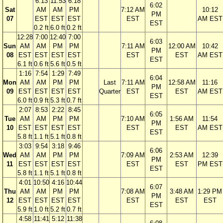
6:13
11:53
6:18
6:02
Sat
AM
AM
PM
7:12 AM
10:12
PM
07
EST
EST
EST
EST
AM EST
EST
0.2 ft
6.0 ft
0.2 ft
12:28
7:00
12:40
7:00
6:03
Sun
AM
AM
PM
PM
7:11 AM
12:00 AM
10:42
PM
08
EST
EST
EST
EST
EST
EST
AM EST
EST
6.1 ft
0.6 ft
5.6 ft
0.5 ft
1:16
7:54
1:29
7:49
6:04
Mon
AM
AM
PM
PM
Last
7:11 AM
12:58 AM
11:16
PM
09
EST
EST
EST
EST
Quarter
EST
EST
AM EST
EST
6.0 ft
0.9 ft
5.3 ft
0.7 ft
2:07
8:53
2:22
8:45
6:05
Tue
AM
AM
PM
PM
7:10 AM
1:56 AM
11:54
PM
10
EST
EST
EST
EST
EST
EST
AM EST
EST
5.8 ft
1.1 ft
5.1 ft
0.8 ft
3:03
9:54
3:18
9:46
6:06
Wed
AM
AM
PM
PM
7:09 AM
2:53 AM
12:39
PM
11
EST
EST
EST
EST
EST
EST
PM EST
EST
5.8 ft
1.1 ft
5.1 ft
0.8 ft
4:01
10:50
4:16
10:44
6:07
Thu
AM
AM
PM
PM
7:08 AM
3:48 AM
1:29 PM
PM
12
EST
EST
EST
EST
EST
EST
EST
EST
5.9 ft
1.0 ft
5.2 ft
0.7 ft
4:58
11:41
5:12
11:38