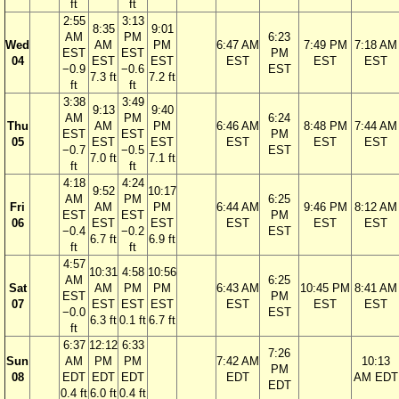
ft
ft
2:55
3:13
8:35
9:01
AM
PM
6:23
Wed
AM
PM
6:47 AM
7:49 PM
7:18 AM
EST
EST
PM
04
EST
EST
EST
EST
EST
−0.9
−0.6
EST
7.3 ft
7.2 ft
ft
ft
3:38
3:49
9:13
9:40
AM
PM
6:24
Thu
AM
PM
6:46 AM
8:48 PM
7:44 AM
EST
EST
PM
05
EST
EST
EST
EST
EST
−0.7
−0.5
EST
7.0 ft
7.1 ft
ft
ft
4:18
4:24
9:52
10:17
AM
PM
6:25
Fri
AM
PM
6:44 AM
9:46 PM
8:12 AM
EST
EST
PM
06
EST
EST
EST
EST
EST
−0.4
−0.2
EST
6.7 ft
6.9 ft
ft
ft
4:57
10:31
4:58
10:56
AM
6:25
Sat
AM
PM
PM
6:43 AM
10:45 PM
8:41 AM
EST
PM
07
EST
EST
EST
EST
EST
EST
−0.0
EST
6.3 ft
0.1 ft
6.7 ft
ft
6:37
12:12
6:33
7:26
Sun
AM
PM
PM
7:42 AM
10:13
PM
08
EDT
EDT
EDT
EDT
AM EDT
EDT
0.4 ft
6.0 ft
0.4 ft