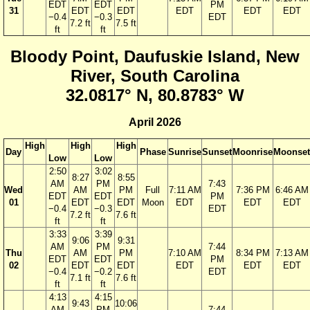
EDT
EDT
PM
31
EDT
EDT
EDT
EDT
EDT
−0.4
−0.3
EDT
7.2 ft
7.5 ft
ft
ft
Bloody Point, Daufuskie Island, New
River, South Carolina
32.0817° N, 80.8783° W
April 2026
High
High
High
Day
Phase
Sunrise
Sunset
Moonrise
Moonset
Low
Low
2:50
3:02
8:27
8:55
AM
PM
7:43
Wed
AM
PM
Full
7:11 AM
7:36 PM
6:46 AM
EDT
EDT
PM
01
EDT
EDT
Moon
EDT
EDT
EDT
−0.4
−0.3
EDT
7.2 ft
7.6 ft
ft
ft
3:33
3:39
9:06
9:31
AM
PM
7:44
Thu
AM
PM
7:10 AM
8:34 PM
7:13 AM
EDT
EDT
PM
02
EDT
EDT
EDT
EDT
EDT
−0.4
−0.2
EDT
7.1 ft
7.6 ft
ft
ft
4:13
4:15
9:43
10:06
AM
PM
7:44