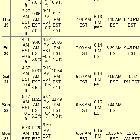
7.0 ft
6.9 ft
ft
ft
3:27
3:51
9:06
9:21
AM
PM
6:13
Thu
AM
PM
7:01 AM
8:10 AM
8:40 PM
EST
EST
PM
19
EST
EST
EST
EST
EST
−0.7
−0.7
EST
7.0 ft
7.0 ft
ft
ft
4:11
4:32
9:46
10:05
AM
PM
6:14
Fri
AM
PM
7:00 AM
8:39 AM
9:45 PM
EST
EST
PM
20
EST
EST
EST
EST
EST
−0.6
−0.7
EST
6.8 ft
7.1 ft
ft
ft
4:57
5:15
10:31
10:54
AM
PM
6:14
Sat
AM
PM
6:59 AM
9:09 AM
10:52
EST
EST
PM
21
EST
EST
EST
EST
PM EST
−0.4
−0.6
EST
6.5 ft
7.1 ft
ft
ft
5:47
6:04
11:22
11:49
AM
PM
6:15
Sun
AM
PM
6:58 AM
9:44 AM
EST
EST
PM
22
EST
EST
EST
EST
−0.1
−0.4
EST
6.2 ft
7.0 ft
ft
ft
6:59
6:43
12:20
PM
6:16
Mon
AM
PM
6:57 AM
10:25 AM
12:01
EST
PM
23
EST
EST
EST
EST
AM EST