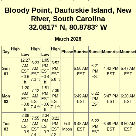
Bloody Point, Daufuskie Island, New
River, South Carolina
32.0817° N, 80.8783° W
March 2026
High
High
High
Day
Phase
Sunrise
Sunset
Moonrise
Moonset
Low
Low
12:27
1:05
6:23
6:52
AM
PM
6:21
Sun
AM
PM
6:50 AM
4:42 PM
5:47 AM
EST
EST
PM
01
EST
EST
EST
EST
EST
−0.6
−0.4
EST
7.3 ft
6.8 ft
ft
ft
1:20
1:51
7:12
7:39
AM
PM
6:22
Mon
AM
PM
6:49 AM
5:47 PM
6:20 AM
EST
EST
PM
02
EST
EST
EST
EST
EST
−0.8
−0.6
EST
7.4 ft
7.1 ft
ft
ft
2:09
2:34
7:55
8:22
AM
PM
6:22
Tue
AM
PM
Full
6:48 AM
6:49 PM
6:50 AM
EST
EST
PM
03
EST
EST
Moon
EST
EST
EST
−0.9
−0.7
EST
7.4 ft
7.2 ft