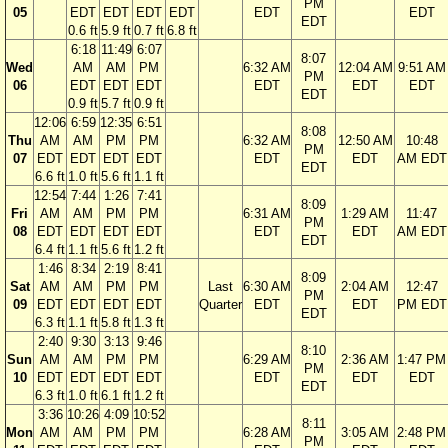
PM
05
EDT
EDT
EDT
EDT
EDT
EDT
EDT
0.6 ft
5.9 ft
0.7 ft
6.8 ft
6:18
11:49
6:07
8:07
Wed
AM
AM
PM
6:32 AM
12:04 AM
9:51 AM
PM
06
EDT
EDT
EDT
EDT
EDT
EDT
EDT
0.9 ft
5.7 ft
0.9 ft
12:06
6:59
12:35
6:51
8:08
Thu
AM
AM
PM
PM
6:32 AM
12:50 AM
10:48
PM
07
EDT
EDT
EDT
EDT
EDT
EDT
AM EDT
EDT
6.6 ft
1.0 ft
5.6 ft
1.1 ft
12:54
7:44
1:26
7:41
8:09
Fri
AM
AM
PM
PM
6:31 AM
1:29 AM
11:47
PM
08
EDT
EDT
EDT
EDT
EDT
EDT
AM EDT
EDT
6.4 ft
1.1 ft
5.6 ft
1.2 ft
1:46
8:34
2:19
8:41
8:09
Sat
AM
AM
PM
PM
Last
6:30 AM
2:04 AM
12:47
PM
09
EDT
EDT
EDT
EDT
Quarter
EDT
EDT
PM EDT
EDT
6.3 ft
1.1 ft
5.8 ft
1.3 ft
2:40
9:30
3:13
9:46
8:10
Sun
AM
AM
PM
PM
6:29 AM
2:36 AM
1:47 PM
PM
10
EDT
EDT
EDT
EDT
EDT
EDT
EDT
EDT
6.3 ft
1.0 ft
6.1 ft
1.2 ft
3:36
10:26
4:09
10:52
8:11
Mon
AM
AM
PM
PM
6:28 AM
3:05 AM
2:48 PM
PM