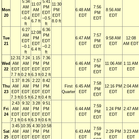
5:34
5:41
11:07
11:30
AM
PM
7:56
Mon
AM
PM
6:48 AM
8:56 AM
EDT
EDT
PM
20
EDT
EDT
EDT
EDT
−0.4
−0.5
EDT
6.7 ft
8.0 ft
ft
ft
6:27
6:36
12:08
AM
PM
7:57
Tue
PM
6:47 AM
9:58 AM
12:08
EDT
EDT
PM
21
EDT
EDT
EDT
AM EDT
−0.1
−0.2
EDT
6.4 ft
ft
ft
12:31
7:24
1:15
7:36
7:57
Wed
AM
AM
PM
PM
6:46 AM
11:06 AM
1:11 AM
PM
22
EDT
EDT
EDT
EDT
EDT
EDT
EDT
EDT
7.7 ft
0.2 ft
6.3 ft
0.2 ft
1:37
8:26
2:22
8:42
7:58
Thu
AM
AM
PM
PM
First
6:45 AM
12:16 PM
2:04 AM
PM
23
EDT
EDT
EDT
EDT
Quarter
EDT
EDT
EDT
EDT
7.3 ft
0.5 ft
6.2 ft
0.4 ft
2:43
9:32
3:28
9:51
7:59
Fri
AM
AM
PM
PM
6:44 AM
1:24 PM
2:47 AM
PM
24
EDT
EDT
EDT
EDT
EDT
EDT
EDT
EDT
7.1 ft
0.6 ft
6.3 ft
0.6 ft
3:45
10:35
4:30
10:58
7:59
Sat
AM
AM
PM
PM
6:43 AM
2:29 PM
3:23 AM
PM
25
EDT
EDT
EDT
EDT
EDT
EDT
EDT