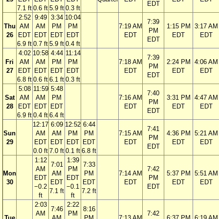
EDT
7.1 ft
0.6 ft
5.9 ft
0.3 ft
2:52
9:49
3:34
10:04
7:39
Thu
AM
AM
PM
PM
7:19 AM
1:15 PM
3:17 AM
PM
26
EDT
EDT
EDT
EDT
EDT
EDT
EDT
EDT
6.9 ft
0.7 ft
5.9 ft
0.4 ft
4:02
10:58
4:44
11:14
7:39
Fri
AM
AM
PM
PM
7:18 AM
2:24 PM
4:06 AM
PM
27
EDT
EDT
EDT
EDT
EDT
EDT
EDT
EDT
6.8 ft
0.6 ft
6.1 ft
0.3 ft
5:08
11:59
5:48
7:40
Sat
AM
AM
PM
7:16 AM
3:31 PM
4:47 AM
PM
28
EDT
EDT
EDT
EDT
EDT
EDT
EDT
6.9 ft
0.4 ft
6.4 ft
12:17
6:09
12:52
6:44
7:41
Sun
AM
AM
PM
PM
7:15 AM
4:36 PM
5:21 AM
PM
29
EDT
EDT
EDT
EDT
EDT
EDT
EDT
EDT
0.0 ft
7.0 ft
0.1 ft
6.8 ft
1:12
1:39
7:01
7:33
AM
PM
7:42
Mon
AM
PM
7:14 AM
5:37 PM
5:51 AM
EDT
EDT
PM
30
EDT
EDT
EDT
EDT
EDT
−0.2
−0.1
EDT
7.1 ft
7.2 ft
ft
ft
2:03
2:22
7:46
8:16
AM
PM
7:42
Tue
AM
PM
7:13 AM
6:37 PM
6:19 AM