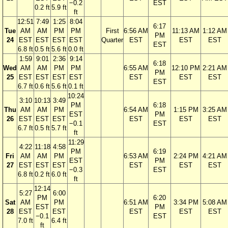
−0.2
EST
0.2 ft
5.9 ft
ft
12:51
7:49
1:25
8:04
6:17
Tue
AM
AM
PM
PM
First
6:56 AM
11:13 AM
1:12 AM
PM
24
EST
EST
EST
EST
Quarter
EST
EST
EST
EST
6.8 ft
0.5 ft
5.6 ft
0.0 ft
1:59
9:01
2:36
9:14
6:18
Wed
AM
AM
PM
PM
6:55 AM
12:10 PM
2:21 AM
PM
25
EST
EST
EST
EST
EST
EST
EST
EST
6.7 ft
0.6 ft
5.6 ft
0.1 ft
10:24
3:10
10:13
3:49
PM
6:18
Thu
AM
AM
PM
6:54 AM
1:15 PM
3:25 AM
EST
PM
26
EST
EST
EST
EST
EST
EST
−0.1
EST
6.7 ft
0.5 ft
5.7 ft
ft
11:29
4:22
11:18
4:58
PM
6:19
Fri
AM
AM
PM
6:53 AM
2:24 PM
4:21 AM
EST
PM
27
EST
EST
EST
EST
EST
EST
−0.3
EST
6.8 ft
0.2 ft
6.0 ft
ft
12:14
5:27
6:00
PM
6:20
Sat
AM
PM
6:51 AM
3:34 PM
5:08 AM
EST
PM
28
EST
EST
EST
EST
EST
−0.1
EST
7.0 ft
6.4 ft
ft