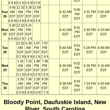
EDT
6.9 ft
0.5 ft
6.6 ft
0.5 ft
4:45
11:32
5:28
11:59
8:00
Sun
AM
AM
PM
PM
6:42 AM
3:31 PM
3:55 AM
PM
26
EDT
EDT
EDT
EDT
EDT
EDT
EDT
EDT
6.8 ft
0.4 ft
6.8 ft
0.4 ft
5:40
12:22
6:21
8:01
Mon
AM
PM
PM
6:41 AM
4:30 PM
4:23 AM
PM
27
EDT
EDT
EDT
EDT
EDT
EDT
EDT
6.8 ft
0.2 ft
7.1 ft
12:52
6:30
1:07
7:07
8:01
Tue
AM
AM
PM
PM
6:40 AM
5:28 PM
4:49 AM
PM
28
EDT
EDT
EDT
EDT
EDT
EDT
EDT
EDT
0.2 ft
6.8 ft
0.1 ft
7.4 ft
1:41
7:15
1:49
7:48
8:02
Wed
AM
AM
PM
PM
6:39 AM
6:26 PM
5:16 AM
PM
29
EDT
EDT
EDT
EDT
EDT
EDT
EDT
EDT
0.1 ft
6.8 ft
0.0 ft
7.6 ft
2:26
7:56
2:28
8:26
8:03
Thu
AM
AM
PM
PM
6:38 AM
7:24 PM
5:43 AM
PM
30
EDT
EDT
EDT
EDT
EDT
EDT
EDT
EDT
0.0 ft
6.8 ft
0.0 ft
7.7 ft
Bloody Point, Daufuskie Island, New
River, South Carolina