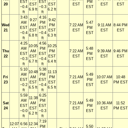
EST
EST
PM
20
EST
EST
EST
EST
EST
−0.4
−0.3
EST
6.9 ft
6.2 ft
ft
ft
3:43
4:16
9:27
9:42
AM
PM
5:47
Wed
AM
PM
7:22 AM
9:11 AM
8:44 PM
EST
EST
PM
21
EST
EST
EST
EST
EST
−0.4
−0.4
EST
6.8 ft
6.3 ft
ft
ft
4:25
4:56
10:05
10:25
AM
PM
5:48
Thu
AM
PM
7:22 AM
9:39 AM
9:46 PM
EST
EST
PM
22
EST
EST
EST
EST
EST
−0.3
−0.4
EST
6.7 ft
6.4 ft
ft
ft
5:10
5:38
10:48
11:13
AM
PM
5:49
Fri
AM
PM
7:21 AM
10:07 AM
10:48
EST
EST
PM
23
EST
EST
EST
EST
PM EST
−0.2
−0.4
EST
6.5 ft
6.5 ft
ft
ft
5:59
6:25
11:38
AM
PM
5:49
Sat
AM
7:21 AM
10:36 AM
11:52
EST
EST
PM
24
EST
EST
EST
PM EST
−0.0
−0.3
EST
6.2 ft
ft
ft
7:19
12:07
6:56
12:34
PM
5:50