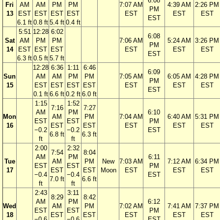
6:08
Fri
AM
AM
PM
PM
7:07 AM
4:39 AM
2:26 PM
PM
13
EST
EST
EST
EST
EST
EST
EST
EST
6.1 ft
0.8 ft
5.4 ft
0.4 ft
5:51
12:28
6:02
6:08
Sat
AM
PM
PM
7:06 AM
5:24 AM
3:26 PM
PM
14
EST
EST
EST
EST
EST
EST
EST
6.3 ft
0.5 ft
5.7 ft
12:28
6:36
1:11
6:46
6:09
Sun
AM
AM
PM
PM
7:05 AM
6:05 AM
4:28 PM
PM
15
EST
EST
EST
EST
EST
EST
EST
EST
0.1 ft
6.6 ft
0.2 ft
6.0 ft
1:15
1:52
7:16
7:27
AM
PM
6:10
Mon
AM
PM
7:04 AM
6:40 AM
5:31 PM
EST
EST
PM
16
EST
EST
EST
EST
EST
−0.2
−0.2
EST
6.8 ft
6.3 ft
ft
ft
2:00
2:32
7:54
8:04
AM
PM
6:11
Tue
AM
PM
New
7:03 AM
7:12 AM
6:34 PM
EST
EST
PM
17
EST
EST
Moon
EST
EST
EST
−0.4
−0.4
EST
7.0 ft
6.6 ft
ft
ft
2:43
3:11
8:29
8:42
AM
PM
6:12
Wed
AM
PM
7:02 AM
7:41 AM
7:37 PM
EST
EST
PM
18
EST
EST
EST
EST
EST
−0.6
−0.6
EST