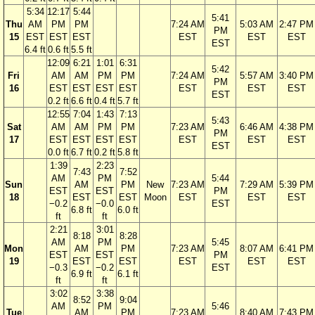
5:34
12:17
5:44
5:41
Thu
AM
PM
PM
7:24 AM
5:03 AM
2:47 PM
PM
15
EST
EST
EST
EST
EST
EST
EST
6.4 ft
0.6 ft
5.5 ft
12:09
6:21
1:01
6:31
5:42
Fri
AM
AM
PM
PM
7:24 AM
5:57 AM
3:40 PM
PM
16
EST
EST
EST
EST
EST
EST
EST
EST
0.2 ft
6.6 ft
0.4 ft
5.7 ft
12:55
7:04
1:43
7:13
5:43
Sat
AM
AM
PM
PM
7:23 AM
6:46 AM
4:38 PM
PM
17
EST
EST
EST
EST
EST
EST
EST
EST
0.0 ft
6.7 ft
0.2 ft
5.8 ft
1:39
2:23
7:43
7:52
AM
PM
5:44
Sun
AM
PM
New
7:23 AM
7:29 AM
5:39 PM
EST
EST
PM
18
EST
EST
Moon
EST
EST
EST
−0.2
−0.0
EST
6.8 ft
6.0 ft
ft
ft
2:21
3:01
8:18
8:28
AM
PM
5:45
Mon
AM
PM
7:23 AM
8:07 AM
6:41 PM
EST
EST
PM
19
EST
EST
EST
EST
EST
−0.3
−0.2
EST
6.9 ft
6.1 ft
ft
ft
3:02
3:38
8:52
9:04
AM
PM
5:46
Tue
AM
PM
7:23 AM
8:40 AM
7:43 PM