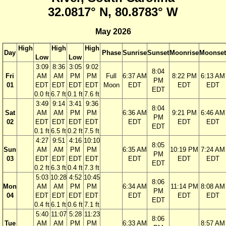
32.0817° N, 80.8783° W
May 2026
High
High
High
Day
Phase
Sunrise
Sunset
Moonrise
Moonset
Low
Low
3:09
8:36
3:05
9:02
8:04
Fri
AM
AM
PM
PM
Full
6:37 AM
8:22 PM
6:13 AM
PM
01
EDT
EDT
EDT
EDT
Moon
EDT
EDT
EDT
EDT
0.0 ft
6.7 ft
0.1 ft
7.6 ft
3:49
9:14
3:41
9:36
8:04
Sat
AM
AM
PM
PM
6:36 AM
9:21 PM
6:46 AM
PM
02
EDT
EDT
EDT
EDT
EDT
EDT
EDT
EDT
0.1 ft
6.5 ft
0.2 ft
7.5 ft
4:27
9:51
4:16
10:10
8:05
Sun
AM
AM
PM
PM
6:35 AM
10:19 PM
7:24 AM
PM
03
EDT
EDT
EDT
EDT
EDT
EDT
EDT
EDT
0.2 ft
6.3 ft
0.4 ft
7.3 ft
5:03
10:28
4:52
10:45
8:06
Mon
AM
AM
PM
PM
6:34 AM
11:14 PM
8:08 AM
PM
04
EDT
EDT
EDT
EDT
EDT
EDT
EDT
EDT
0.4 ft
6.1 ft
0.6 ft
7.1 ft
5:40
11:07
5:28
11:23
8:06
Tue
AM
AM
PM
PM
6:33 AM
8:57 AM