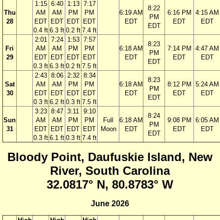
1:15
6:40
1:13
7:17
8:22
Thu
AM
AM
PM
PM
6:19 AM
6:16 PM
4:15 AM
PM
28
EDT
EDT
EDT
EDT
EDT
EDT
EDT
EDT
0.4 ft
6.3 ft
0.2 ft
7.4 ft
2:01
7:24
1:53
7:57
8:23
Fri
AM
AM
PM
PM
6:18 AM
7:14 PM
4:47 AM
PM
29
EDT
EDT
EDT
EDT
EDT
EDT
EDT
EDT
0.3 ft
6.3 ft
0.2 ft
7.5 ft
2:43
8:06
2:32
8:34
8:23
Sat
AM
AM
PM
PM
6:18 AM
8:12 PM
5:24 AM
PM
30
EDT
EDT
EDT
EDT
EDT
EDT
EDT
EDT
0.3 ft
6.2 ft
0.3 ft
7.5 ft
3:23
8:47
3:11
9:10
8:24
Sun
AM
AM
PM
PM
Full
6:18 AM
9:08 PM
6:05 AM
PM
31
EDT
EDT
EDT
EDT
Moon
EDT
EDT
EDT
EDT
0.3 ft
6.1 ft
0.3 ft
7.4 ft
Bloody Point, Daufuskie Island, New
River, South Carolina
32.0817° N, 80.8783° W
June 2026