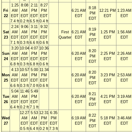
1:25
8:08
2:11
8:27
8:18
Fri
AM
AM
PM
PM
6:21 AM
12:21 PM
1:23 AM
PM
22
EDT
EDT
EDT
EDT
EDT
EDT
EDT
EDT
7.4 ft
0.2 ft
6.5 ft
0.4 ft
2:24
9:06
3:11
9:32
8:19
Sat
AM
AM
PM
PM
First
6:21 AM
1:25 PM
1:56 AM
PM
23
EDT
EDT
EDT
EDT
Quarter
EDT
EDT
EDT
EDT
7.1 ft
0.3 ft
6.6 ft
0.6 ft
3:20
10:04
4:07
10:36
8:20
Sun
AM
AM
PM
PM
6:20 AM
2:25 PM
2:26 AM
PM
24
EDT
EDT
EDT
EDT
EDT
EDT
EDT
EDT
6.8 ft
0.3 ft
6.8 ft
0.6 ft
4:13
10:57
5:00
11:34
8:20
Mon
AM
AM
PM
PM
6:20 AM
3:23 PM
2:53 AM
PM
25
EDT
EDT
EDT
EDT
EDT
EDT
EDT
EDT
6.6 ft
0.3 ft
7.0 ft
0.6 ft
5:04
11:46
5:49
8:21
Tue
AM
AM
PM
6:20 AM
4:21 PM
3:19 AM
PM
26
EDT
EDT
EDT
EDT
EDT
EDT
EDT
6.4 ft
0.2 ft
7.1 ft
12:27
5:53
12:31
6:35
8:22
Wed
AM
AM
PM
PM
6:19 AM
5:18 PM
3:46 AM
PM
27
EDT
EDT
EDT
EDT
EDT
EDT
EDT
EDT
0.5 ft
6.4 ft
0.2 ft
7.3 ft