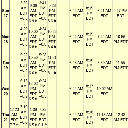
3:36
3:41
9:06
9:28
AM
PM
8:15
Sun
AM
PM
6:24 AM
6:41 AM
9:47 PM
EDT
EDT
PM
17
EDT
EDT
EDT
EDT
EDT
−0.5
−0.8
EDT
6.9 ft
8.6 ft
ft
ft
4:29
4:34
10:00
10:23
AM
PM
8:15
Mon
AM
PM
6:24 AM
7:42 AM
10:56
EDT
EDT
PM
18
EDT
EDT
EDT
EDT
PM EDT
−0.5
−0.8
EDT
6.8 ft
8.4 ft
ft
ft
5:22
5:28
10:59
11:21
AM
PM
8:16
Tue
AM
PM
6:23 AM
8:50 AM
11:55
EDT
EDT
PM
19
EDT
EDT
EDT
EDT
PM EDT
−0.4
−0.6
EDT
6.6 ft
8.1 ft
ft
ft
6:15
6:24
12:03
AM
PM
8:17
Wed
PM
6:22 AM
10:02 AM
EDT
EDT
PM
20
EDT
EDT
EDT
−0.2
−0.3
EDT
6.5 ft
ft
ft
7:10
12:23
1:08
7:23
AM
8:18
Thu
AM
PM
PM
6:22 AM
11:13 AM
12:43
EDT
PM
21
EDT
EDT
EDT
EDT
EDT
AM EDT
−0.0
EDT
7.7 ft
6.5 ft
0.1 ft
ft