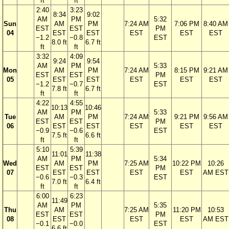
ft
ft
2:40
3:23
8:34
9:02
AM
PM
5:32
Sun
AM
PM
7:24 AM
7:06 PM
8:40 AM
EST
EST
PM
04
EST
EST
EST
EST
EST
−1.2
−0.8
EST
8.0 ft
6.7 ft
ft
ft
3:32
4:09
9:24
9:54
AM
PM
5:33
Mon
AM
PM
7:24 AM
8:15 PM
9:21 AM
EST
EST
PM
05
EST
EST
EST
EST
EST
−1.2
−0.7
EST
7.8 ft
6.7 ft
ft
ft
4:22
4:55
10:13
10:46
AM
PM
5:33
Tue
AM
PM
7:24 AM
9:21 PM
9:56 AM
EST
EST
PM
06
EST
EST
EST
EST
EST
−0.9
−0.6
EST
7.5 ft
6.6 ft
ft
ft
5:10
5:39
11:01
11:38
AM
PM
5:34
Wed
AM
PM
7:25 AM
10:22 PM
10:26
EST
EST
PM
07
EST
EST
EST
EST
AM EST
−0.6
−0.3
EST
7.0 ft
6.4 ft
ft
ft
6:00
6:23
11:49
AM
PM
5:35
Thu
AM
7:25 AM
11:20 PM
10:53
EST
EST
PM
08
EST
EST
EST
AM EST
−0.1
−0.0
EST
6.6 ft