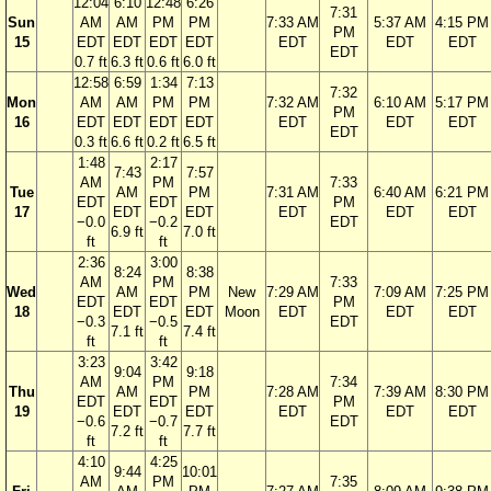
12:04
6:10
12:48
6:26
7:31
Sun
AM
AM
PM
PM
7:33 AM
5:37 AM
4:15 PM
PM
15
EDT
EDT
EDT
EDT
EDT
EDT
EDT
EDT
0.7 ft
6.3 ft
0.6 ft
6.0 ft
12:58
6:59
1:34
7:13
7:32
Mon
AM
AM
PM
PM
7:32 AM
6:10 AM
5:17 PM
PM
16
EDT
EDT
EDT
EDT
EDT
EDT
EDT
EDT
0.3 ft
6.6 ft
0.2 ft
6.5 ft
1:48
2:17
7:43
7:57
AM
PM
7:33
Tue
AM
PM
7:31 AM
6:40 AM
6:21 PM
EDT
EDT
PM
17
EDT
EDT
EDT
EDT
EDT
−0.0
−0.2
EDT
6.9 ft
7.0 ft
ft
ft
2:36
3:00
8:24
8:38
AM
PM
7:33
Wed
AM
PM
New
7:29 AM
7:09 AM
7:25 PM
EDT
EDT
PM
18
EDT
EDT
Moon
EDT
EDT
EDT
−0.3
−0.5
EDT
7.1 ft
7.4 ft
ft
ft
3:23
3:42
9:04
9:18
AM
PM
7:34
Thu
AM
PM
7:28 AM
7:39 AM
8:30 PM
EDT
EDT
PM
19
EDT
EDT
EDT
EDT
EDT
−0.6
−0.7
EDT
7.2 ft
7.7 ft
ft
ft
4:10
4:25
9:44
10:01
AM
PM
7:35