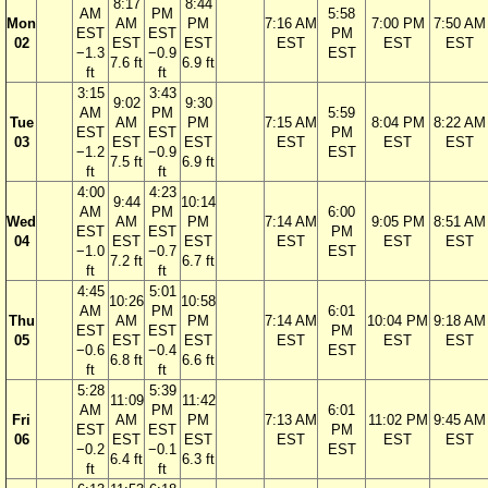
8:17
8:44
AM
PM
5:58
Mon
AM
PM
7:16 AM
7:00 PM
7:50 AM
EST
EST
PM
02
EST
EST
EST
EST
EST
−1.3
−0.9
EST
7.6 ft
6.9 ft
ft
ft
3:15
3:43
9:02
9:30
AM
PM
5:59
Tue
AM
PM
7:15 AM
8:04 PM
8:22 AM
EST
EST
PM
03
EST
EST
EST
EST
EST
−1.2
−0.9
EST
7.5 ft
6.9 ft
ft
ft
4:00
4:23
9:44
10:14
AM
PM
6:00
Wed
AM
PM
7:14 AM
9:05 PM
8:51 AM
EST
EST
PM
04
EST
EST
EST
EST
EST
−1.0
−0.7
EST
7.2 ft
6.7 ft
ft
ft
4:45
5:01
10:26
10:58
AM
PM
6:01
Thu
AM
PM
7:14 AM
10:04 PM
9:18 AM
EST
EST
PM
05
EST
EST
EST
EST
EST
−0.6
−0.4
EST
6.8 ft
6.6 ft
ft
ft
5:28
5:39
11:09
11:42
AM
PM
6:01
Fri
AM
PM
7:13 AM
11:02 PM
9:45 AM
EST
EST
PM
06
EST
EST
EST
EST
EST
−0.2
−0.1
EST
6.4 ft
6.3 ft
ft
ft