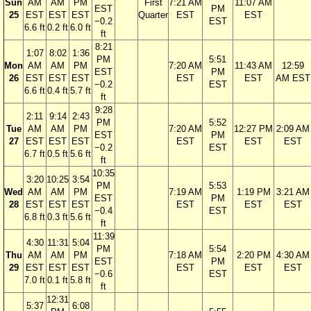
Sun
AM
AM
PM
First
7:21 AM
11:07 AM
EST
PM
25
EST
EST
EST
Quarter
EST
EST
−0.2
EST
6.6 ft
0.2 ft
6.0 ft
ft
8:21
1:07
8:02
1:36
PM
5:51
Mon
AM
AM
PM
7:20 AM
11:43 AM
12:59
EST
PM
26
EST
EST
EST
EST
EST
AM EST
−0.2
EST
6.6 ft
0.4 ft
5.7 ft
ft
9:28
2:11
9:14
2:43
PM
5:52
Tue
AM
AM
PM
7:20 AM
12:27 PM
2:09 AM
EST
PM
27
EST
EST
EST
EST
EST
EST
−0.2
EST
6.7 ft
0.5 ft
5.6 ft
ft
10:35
3:20
10:25
3:54
PM
5:53
Wed
AM
AM
PM
7:19 AM
1:19 PM
3:21 AM
EST
PM
28
EST
EST
EST
EST
EST
EST
−0.4
EST
6.8 ft
0.3 ft
5.6 ft
ft
11:39
4:30
11:31
5:04
PM
5:54
Thu
AM
AM
PM
7:18 AM
2:20 PM
4:30 AM
EST
PM
29
EST
EST
EST
EST
EST
EST
−0.6
EST
7.0 ft
0.1 ft
5.8 ft
ft
12:31
5:37
6:08