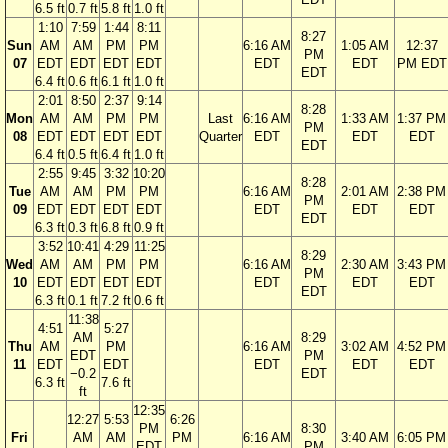
6.5 ft
0.7 ft
5.8 ft
1.0 ft
1:10
7:59
1:44
8:11
8:27
Sun
AM
AM
PM
PM
6:16 AM
1:05 AM
12:37
PM
07
EDT
EDT
EDT
EDT
EDT
EDT
PM EDT
EDT
6.4 ft
0.6 ft
6.1 ft
1.0 ft
2:01
8:50
2:37
9:14
8:28
Mon
AM
AM
PM
PM
Last
6:16 AM
1:33 AM
1:37 PM
PM
08
EDT
EDT
EDT
EDT
Quarter
EDT
EDT
EDT
EDT
6.4 ft
0.5 ft
6.4 ft
1.0 ft
2:55
9:45
3:32
10:20
8:28
Tue
AM
AM
PM
PM
6:16 AM
2:01 AM
2:38 PM
PM
09
EDT
EDT
EDT
EDT
EDT
EDT
EDT
EDT
6.3 ft
0.3 ft
6.8 ft
0.9 ft
3:52
10:41
4:29
11:25
8:29
Wed
AM
AM
PM
PM
6:16 AM
2:30 AM
3:43 PM
PM
10
EDT
EDT
EDT
EDT
EDT
EDT
EDT
EDT
6.3 ft
0.1 ft
7.2 ft
0.6 ft
11:38
4:51
5:27
AM
8:29
Thu
AM
PM
6:16 AM
3:02 AM
4:52 PM
EDT
PM
11
EDT
EDT
EDT
EDT
EDT
−0.2
EDT
6.3 ft
7.6 ft
ft
12:35
12:27
5:53
6:26
PM
8:30
Fri
AM
AM
PM
6:16 AM
3:40 AM
6:05 PM
EDT
PM