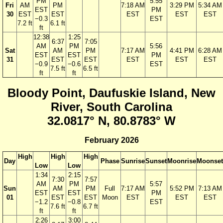
PM
5:55
Fri
AM
PM
7:18 AM
3:29 PM
5:34 AM
EST
PM
30
EST
EST
EST
EST
EST
−0.3
EST
7.2 ft
6.1 ft
ft
12:38
1:25
6:37
7:05
AM
PM
5:56
Sat
AM
PM
7:17 AM
4:41 PM
6:28 AM
EST
EST
PM
31
EST
EST
EST
EST
EST
−0.9
−0.6
EST
7.5 ft
6.5 ft
ft
ft
Bloody Point, Daufuskie Island, New
River, South Carolina
32.0817° N, 80.8783° W
February 2026
High
High
High
Day
Phase
Sunrise
Sunset
Moonrise
Moonset
Low
Low
1:34
2:15
7:30
7:57
AM
PM
5:57
Sun
AM
PM
Full
7:17 AM
5:52 PM
7:13 AM
EST
EST
PM
01
EST
EST
Moon
EST
EST
EST
−1.2
−0.8
EST
7.6 ft
6.7 ft
ft
ft
2:26
3:00