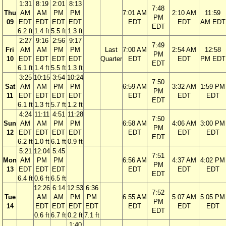
1:31
8:19
2:01
8:13
7:48
Thu
AM
AM
PM
PM
7:01 AM
2:10 AM
11:59
PM
09
EDT
EDT
EDT
EDT
EDT
EDT
AM EDT
EDT
6.2 ft
1.4 ft
5.5 ft
1.3 ft
2:27
9:16
2:56
9:17
7:49
Fri
AM
AM
PM
PM
Last
7:00 AM
2:54 AM
12:58
PM
10
EDT
EDT
EDT
EDT
Quarter
EDT
EDT
PM EDT
EDT
6.1 ft
1.4 ft
5.5 ft
1.3 ft
3:25
10:15
3:54
10:24
7:50
Sat
AM
AM
PM
PM
6:59 AM
3:32 AM
1:59 PM
PM
11
EDT
EDT
EDT
EDT
EDT
EDT
EDT
EDT
6.1 ft
1.3 ft
5.7 ft
1.2 ft
4:24
11:11
4:51
11:28
7:50
Sun
AM
AM
PM
PM
6:58 AM
4:06 AM
3:00 PM
PM
12
EDT
EDT
EDT
EDT
EDT
EDT
EDT
EDT
6.2 ft
1.0 ft
6.1 ft
0.9 ft
5:21
12:04
5:45
7:51
Mon
AM
PM
PM
6:56 AM
4:37 AM
4:02 PM
PM
13
EDT
EDT
EDT
EDT
EDT
EDT
EDT
6.4 ft
0.6 ft
6.5 ft
12:26
6:14
12:53
6:36
7:52
Tue
AM
AM
PM
PM
6:55 AM
5:07 AM
5:05 PM
PM
14
EDT
EDT
EDT
EDT
EDT
EDT
EDT
EDT
0.6 ft
6.7 ft
0.2 ft
7.1 ft
1:40