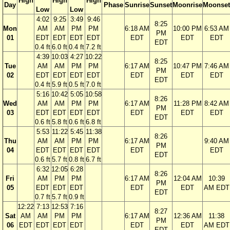
High
High
High
Day
Phase
Sunrise
Sunset
Moonrise
Moonset
Low
Low
4:02
9:25
3:49
9:46
8:25
Mon
AM
AM
PM
PM
6:18 AM
10:00 PM
6:53 AM
PM
01
EDT
EDT
EDT
EDT
EDT
EDT
EDT
EDT
0.4 ft
6.0 ft
0.4 ft
7.2 ft
4:39
10:03
4:27
10:22
8:25
Tue
AM
AM
PM
PM
6:17 AM
10:47 PM
7:46 AM
PM
02
EDT
EDT
EDT
EDT
EDT
EDT
EDT
EDT
0.4 ft
5.9 ft
0.5 ft
7.0 ft
5:16
10:42
5:05
10:58
8:26
Wed
AM
AM
PM
PM
6:17 AM
11:28 PM
8:42 AM
PM
03
EDT
EDT
EDT
EDT
EDT
EDT
EDT
EDT
0.6 ft
5.8 ft
0.6 ft
6.8 ft
5:53
11:22
5:45
11:38
8:26
Thu
AM
AM
PM
PM
6:17 AM
9:40 AM
PM
04
EDT
EDT
EDT
EDT
EDT
EDT
EDT
0.6 ft
5.7 ft
0.8 ft
6.7 ft
6:32
12:05
6:28
8:26
Fri
AM
PM
PM
6:17 AM
12:04 AM
10:39
PM
05
EDT
EDT
EDT
EDT
EDT
AM EDT
EDT
0.7 ft
5.7 ft
0.9 ft
12:22
7:13
12:53
7:16
8:27
Sat
AM
AM
PM
PM
6:17 AM
12:36 AM
11:38
PM
06
EDT
EDT
EDT
EDT
EDT
EDT
AM EDT
EDT