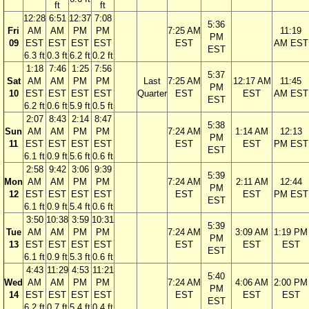
ft
ft
12:28
6:51
12:37
7:08
5:36
Fri
AM
AM
PM
PM
7:25 AM
11:19
PM
09
EST
EST
EST
EST
EST
AM EST
EST
6.3 ft
0.3 ft
6.2 ft
0.2 ft
1:18
7:46
1:25
7:56
5:37
Sat
AM
AM
PM
PM
Last
7:25 AM
12:17 AM
11:45
PM
10
EST
EST
EST
EST
Quarter
EST
EST
AM EST
EST
6.2 ft
0.6 ft
5.9 ft
0.5 ft
2:07
8:43
2:14
8:47
5:38
Sun
AM
AM
PM
PM
7:24 AM
1:14 AM
12:13
PM
11
EST
EST
EST
EST
EST
EST
PM EST
EST
6.1 ft
0.9 ft
5.6 ft
0.6 ft
2:58
9:42
3:06
9:39
5:39
Mon
AM
AM
PM
PM
7:24 AM
2:11 AM
12:44
PM
12
EST
EST
EST
EST
EST
EST
PM EST
EST
6.1 ft
0.9 ft
5.4 ft
0.6 ft
3:50
10:38
3:59
10:31
5:39
Tue
AM
AM
PM
PM
7:24 AM
3:09 AM
1:19 PM
PM
13
EST
EST
EST
EST
EST
EST
EST
EST
6.1 ft
0.9 ft
5.3 ft
0.6 ft
4:43
11:29
4:53
11:21
5:40
Wed
AM
AM
PM
PM
7:24 AM
4:06 AM
2:00 PM
PM
14
EST
EST
EST
EST
EST
EST
EST
EST
6.2 ft
0.7 ft
5.4 ft
0.4 ft