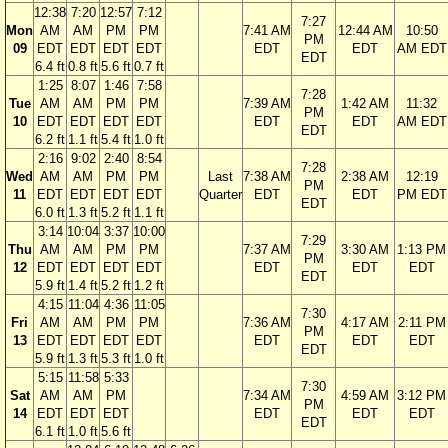
12:38
7:20
12:57
7:12
7:27
Mon
AM
AM
PM
PM
7:41 AM
12:44 AM
10:50
PM
09
EDT
EDT
EDT
EDT
EDT
EDT
AM EDT
EDT
6.4 ft
0.8 ft
5.6 ft
0.7 ft
1:25
8:07
1:46
7:58
7:28
Tue
AM
AM
PM
PM
7:39 AM
1:42 AM
11:32
PM
10
EDT
EDT
EDT
EDT
EDT
EDT
AM EDT
EDT
6.2 ft
1.1 ft
5.4 ft
1.0 ft
2:16
9:02
2:40
8:54
7:28
Wed
AM
AM
PM
PM
Last
7:38 AM
2:38 AM
12:19
PM
11
EDT
EDT
EDT
EDT
Quarter
EDT
EDT
PM EDT
EDT
6.0 ft
1.3 ft
5.2 ft
1.1 ft
3:14
10:04
3:37
10:00
7:29
Thu
AM
AM
PM
PM
7:37 AM
3:30 AM
1:13 PM
PM
12
EDT
EDT
EDT
EDT
EDT
EDT
EDT
EDT
5.9 ft
1.4 ft
5.2 ft
1.2 ft
4:15
11:04
4:36
11:05
7:30
Fri
AM
AM
PM
PM
7:36 AM
4:17 AM
2:11 PM
PM
13
EDT
EDT
EDT
EDT
EDT
EDT
EDT
EDT
5.9 ft
1.3 ft
5.3 ft
1.0 ft
5:15
11:58
5:33
7:30
Sat
AM
AM
PM
7:34 AM
4:59 AM
3:12 PM
PM
14
EDT
EDT
EDT
EDT
EDT
EDT
EDT
6.1 ft
1.0 ft
5.6 ft