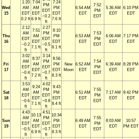
1:20
7:04
7:24
PM
7:52
Wed
AM
AM
PM
6:54 AM
5:36 AM
6:10 PM
EDT
PM
15
EDT
EDT
EDT
EDT
EDT
EDT
−0.2
EDT
0.2 ft
6.9 ft
7.6 ft
ft
2:12
2:27
7:51
8:10
AM
PM
7:53
Thu
AM
PM
6:53 AM
6:06 AM
7:17 PM
EDT
EDT
PM
16
EDT
EDT
EDT
EDT
EDT
−0.2
−0.5
EDT
7.1 ft
8.1 ft
ft
ft
3:02
3:14
8:37
8:56
AM
PM
7:54
Fri
AM
PM
New
6:52 AM
6:39 AM
8:28 PM
EDT
EDT
PM
17
EDT
EDT
Moon
EDT
EDT
EDT
−0.4
−0.7
EDT
7.2 ft
8.3 ft
ft
ft
3:53
4:02
9:24
9:43
AM
PM
7:55
Sat
AM
PM
6:51 AM
7:17 AM
9:42 PM
EDT
EDT
PM
18
EDT
EDT
EDT
EDT
EDT
−0.6
−0.8
EDT
7.1 ft
8.4 ft
ft
ft
4:43
4:51
10:13
10:34
AM
PM
7:55
Sun
AM
PM
6:49 AM
8:03 AM
10:57
EDT
EDT
PM
19
EDT
EDT
EDT
EDT
PM EDT
−0.5
−0.7
EDT
6.9 ft
8.3 ft
ft
ft