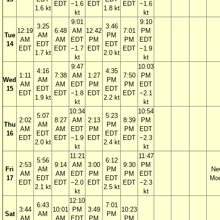
EDT
−1.6
EDT
EDT
−1.6
1.6 kt
1.8 kt
kt
kt
9:01
9:10
3:25
3:46
12:19
6:48
AM
12:42
7:01
PM
Tue
AM
PM
AM
AM
EDT
PM
PM
EDT
14
EDT
EDT
EDT
EDT
−1.7
EDT
EDT
−1.9
1.7 kt
2.0 kt
kt
kt
9:47
10:03
4:16
4:35
1:11
7:38
AM
1:27
7:50
PM
Wed
AM
PM
AM
AM
EDT
PM
PM
EDT
15
EDT
EDT
EDT
EDT
−1.8
EDT
EDT
−2.1
1.9 kt
2.2 kt
kt
kt
10:34
10:54
5:07
5:23
2:02
8:27
AM
2:13
8:39
PM
Thu
AM
PM
AM
AM
EDT
PM
PM
EDT
16
EDT
EDT
EDT
EDT
−1.9
EDT
EDT
−2.3
2.0 kt
2.4 kt
kt
kt
11:21
11:47
5:56
6:12
2:53
9:14
AM
3:00
9:30
PM
Fri
AM
PM
Ne
AM
AM
EDT
PM
PM
EDT
17
EDT
EDT
Mo
EDT
EDT
−2.0
EDT
EDT
−2.3
2.1 kt
2.5 kt
kt
kt
12:10
6:43
7:01
3:44
10:01
PM
3:49
10:23
Sat
AM
PM
AM
AM
EDT
PM
PM