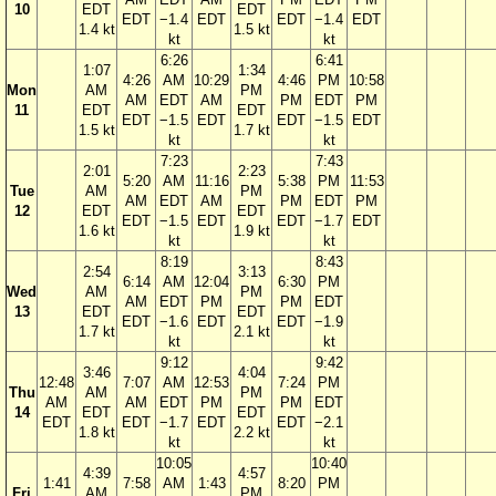
10
EDT
EDT
EDT
−1.4
EDT
EDT
−1.4
EDT
1.4 kt
1.5 kt
kt
kt
6:26
6:41
1:07
1:34
4:26
AM
10:29
4:46
PM
10:58
Mon
AM
PM
AM
EDT
AM
PM
EDT
PM
11
EDT
EDT
EDT
−1.5
EDT
EDT
−1.5
EDT
1.5 kt
1.7 kt
kt
kt
7:23
7:43
2:01
2:23
5:20
AM
11:16
5:38
PM
11:53
Tue
AM
PM
AM
EDT
AM
PM
EDT
PM
12
EDT
EDT
EDT
−1.5
EDT
EDT
−1.7
EDT
1.6 kt
1.9 kt
kt
kt
8:19
8:43
2:54
3:13
6:14
AM
12:04
6:30
PM
Wed
AM
PM
AM
EDT
PM
PM
EDT
13
EDT
EDT
EDT
−1.6
EDT
EDT
−1.9
1.7 kt
2.1 kt
kt
kt
9:12
9:42
3:46
4:04
12:48
7:07
AM
12:53
7:24
PM
Thu
AM
PM
AM
AM
EDT
PM
PM
EDT
14
EDT
EDT
EDT
EDT
−1.7
EDT
EDT
−2.1
1.8 kt
2.2 kt
kt
kt
10:05
10:40
4:39
4:57
1:41
7:58
AM
1:43
8:20
PM
Fri
AM
PM