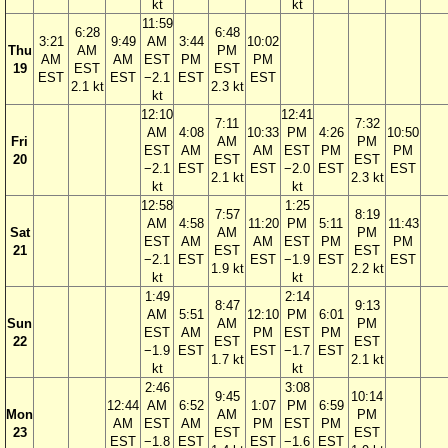
kt
kt
11:59
6:28
6:48
3:21
9:49
AM
3:44
10:02
Thu
AM
PM
AM
AM
EST
PM
PM
19
EST
EST
EST
EST
−2.1
EST
EST
2.1 kt
2.3 kt
kt
12:10
12:41
7:11
7:32
AM
4:08
10:33
PM
4:26
10:50
Fri
AM
PM
EST
AM
AM
EST
PM
PM
20
EST
EST
−2.1
EST
EST
−2.0
EST
EST
2.1 kt
2.3 kt
kt
kt
12:58
1:25
7:57
8:19
AM
4:58
11:20
PM
5:11
11:43
Sat
AM
PM
EST
AM
AM
EST
PM
PM
21
EST
EST
−2.1
EST
EST
−1.9
EST
EST
1.9 kt
2.2 kt
kt
kt
1:49
2:14
8:47
9:13
AM
5:51
12:10
PM
6:01
Sun
AM
PM
EST
AM
PM
EST
PM
22
EST
EST
−1.9
EST
EST
−1.7
EST
1.7 kt
2.1 kt
kt
kt
2:46
3:08
9:45
10:14
12:44
AM
6:52
1:07
PM
6:59
Mon
AM
PM
AM
EST
AM
PM
EST
PM
23
EST
EST
EST
−1.8
EST
EST
−1.6
EST