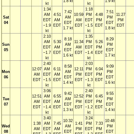
1.8 kt
1.9 kt
kt
kt
1:34
1:18
7:42
7:51
AM
4:51
10:59
PM
4:48
11:27
Sat
AM
PM
EDT
AM
AM
EDT
PM
PM
04
EDT
EDT
−1.9
EDT
EDT
−1.5
EDT
EDT
1.7 kt
1.8 kt
kt
kt
2:10
1:35
8:18
8:29
AM
5:30
11:34
PM
5:26
Sun
AM
PM
EDT
AM
AM
EDT
PM
05
EDT
EDT
−1.7
EDT
EDT
−1.4
EDT
1.6 kt
1.7 kt
kt
kt
2:40
2:03
8:58
9:09
12:07
AM
6:11
12:11
PM
6:04
Mon
AM
PM
AM
EDT
AM
PM
EDT
PM
06
EDT
EDT
EDT
−1.5
EDT
EDT
−1.3
EDT
1.4 kt
1.6 kt
kt
kt
3:06
2:40
9:42
9:55
12:51
AM
6:55
12:52
PM
6:45
Tue
AM
PM
AM
EDT
AM
PM
EDT
PM
07
EDT
EDT
EDT
−1.4
EDT
EDT
−1.2
EDT
1.3 kt
1.4 kt
kt
kt
3:40
3:24
10:32
10:48
1:38
AM
7:45
1:41
PM
7:33
Wed
AM
PM
AM
EDT
AM
PM
EDT
PM
08
EDT
EDT