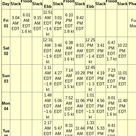
Flood
Flood
Flood
Day
Slack
Slack
Slack
Slack
Slack
Slack
Pha
Ebb
Ebb
11:51
6:01
6:10
3:04
9:15
AM
3:01
9:42
Fri
AM
PM
Ful
AM
AM
EDT
PM
PM
01
EDT
EDT
Mo
EDT
EDT
−1.6
EDT
EDT
1.6 kt
1.8 kt
kt
12:31
12:25
6:38
6:47
AM
3:46
9:53
PM
3:41
10:22
Sat
AM
PM
EDT
AM
AM
EDT
PM
PM
02
EDT
EDT
−1.9
EDT
EDT
−1.4
EDT
EDT
1.6 kt
1.7 kt
kt
kt
1:11
12:45
7:14
7:23
AM
4:27
10:29
PM
4:19
11:01
Sun
AM
PM
EDT
AM
AM
EDT
PM
PM
03
EDT
EDT
−1.8
EDT
EDT
−1.3
EDT
EDT
1.5 kt
1.7 kt
kt
kt
1:48
1:01
7:52
8:01
AM
5:06
11:06
PM
4:56
11:40
Mon
AM
PM
EDT
AM
AM
EDT
PM
PM
04
EDT
EDT
−1.6
EDT
EDT
−1.3
EDT
EDT
1.5 kt
1.6 kt
kt
kt
2:17
1:33
8:31
8:41
AM
5:47
11:44
PM
5:33
Tue
AM
PM
EDT
AM
AM
EDT
PM