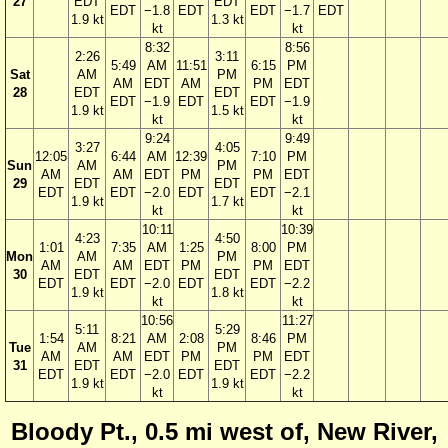
27
EDT
EDT
EDT
−1.8
EDT
EDT
−1.7
EDT
1.9 kt
1.3 kt
kt
kt
8:32
8:56
2:26
3:11
5:49
AM
11:51
6:15
PM
Sat
AM
PM
AM
EDT
AM
PM
EDT
28
EDT
EDT
EDT
−1.9
EDT
EDT
−1.9
1.9 kt
1.5 kt
kt
kt
9:24
9:49
3:27
4:05
12:05
6:44
AM
12:39
7:10
PM
Sun
AM
PM
AM
AM
EDT
PM
PM
EDT
29
EDT
EDT
EDT
EDT
−2.0
EDT
EDT
−2.1
1.9 kt
1.7 kt
kt
kt
10:11
10:39
4:23
4:50
1:01
7:35
AM
1:25
8:00
PM
Mon
AM
PM
AM
AM
EDT
PM
PM
EDT
30
EDT
EDT
EDT
EDT
−2.0
EDT
EDT
−2.2
1.9 kt
1.8 kt
kt
kt
10:56
11:27
5:11
5:29
1:54
8:21
AM
2:08
8:46
PM
Tue
AM
PM
AM
AM
EDT
PM
PM
EDT
31
EDT
EDT
EDT
EDT
−2.0
EDT
EDT
−2.2
1.9 kt
1.9 kt
kt
kt
Bloody Pt., 0.5 mi west of, New River,