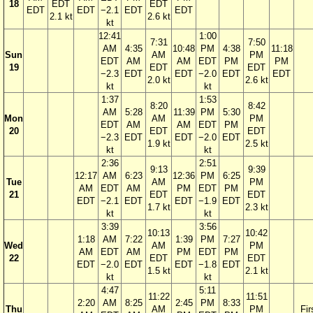
18
EDT
EDT
EDT
EDT
−2.1
EDT
EDT
2.1 kt
2.6 kt
kt
12:41
1:00
7:31
7:50
AM
4:35
10:48
PM
4:38
11:18
Sun
AM
PM
EDT
AM
AM
EDT
PM
PM
19
EDT
EDT
−2.3
EDT
EDT
−2.0
EDT
EDT
2.0 kt
2.6 kt
kt
kt
1:37
1:53
8:20
8:42
AM
5:28
11:39
PM
5:30
Mon
AM
PM
EDT
AM
AM
EDT
PM
20
EDT
EDT
−2.3
EDT
EDT
−2.0
EDT
1.9 kt
2.5 kt
kt
kt
2:36
2:51
9:13
9:39
12:17
AM
6:23
12:36
PM
6:25
Tue
AM
PM
AM
EDT
AM
PM
EDT
PM
21
EDT
EDT
EDT
−2.1
EDT
EDT
−1.9
EDT
1.7 kt
2.3 kt
kt
kt
3:39
3:56
10:13
10:42
1:18
AM
7:22
1:39
PM
7:27
Wed
AM
PM
AM
EDT
AM
PM
EDT
PM
22
EDT
EDT
EDT
−2.0
EDT
EDT
−1.8
EDT
1.5 kt
2.1 kt
kt
kt
4:47
5:11
11:22
11:51
2:20
AM
8:25
2:45
PM
8:33
Thu
AM
PM
Fir