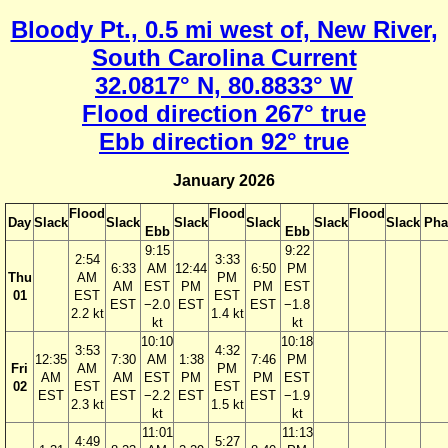
Bloody Pt., 0.5 mi west of, New River,
South Carolina Current
32.0817° N, 80.8833° W
Flood direction 267° true
Ebb direction 92° true
January 2026
Flood
Flood
Flood
Day
Slack
Slack
Slack
Slack
Slack
Slack
Pha
Ebb
Ebb
9:15
9:22
2:54
3:33
6:33
AM
12:44
6:50
PM
Thu
AM
PM
AM
EST
PM
PM
EST
01
EST
EST
EST
−2.0
EST
EST
−1.8
2.2 kt
1.4 kt
kt
kt
10:10
10:18
3:53
4:32
12:35
7:30
AM
1:38
7:46
PM
Fri
AM
PM
AM
AM
EST
PM
PM
EST
02
EST
EST
EST
EST
−2.2
EST
EST
−1.9
2.3 kt
1.5 kt
kt
kt
11:01
11:13
4:49
5:27