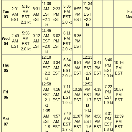
11:06
11:34
5:16
5:36
2:01
8:31
AM
2:23
8:55
PM
Tue
AM
PM
Ful
AM
AM
EST
PM
PM
EST
03
EST
EST
Mo
EST
EST
−2.1
EST
EST
−2.2
2.1 kt
2.0 kt
kt
kt
11:46
5:56
6:11
2:49
9:12
AM
3:02
9:36
Wed
AM
PM
AM
AM
EST
PM
PM
04
EST
EST
EST
EST
−2.0
EST
EST
2.0 kt
2.0 kt
kt
12:18
12:23
6:34
6:46
AM
3:34
9:51
PM
3:41
10:16
Thu
AM
PM
EST
AM
AM
EST
PM
PM
05
EST
EST
−2.2
EST
EST
−1.9
EST
EST
2.0 kt
2.0 kt
kt
kt
12:58
12:52
7:11
7:22
AM
4:16
10:29
PM
4:19
10:57
Fri
AM
PM
EST
AM
AM
EST
PM
PM
06
EST
EST
−2.1
EST
EST
−1.7
EST
EST
1.9 kt
1.9 kt
kt
kt
1:35
1:14
7:49
8:01
AM
4:57
11:07
PM
4:58
11:39
Sat
AM
PM
EST
AM
AM
EST
PM
PM
07
EST
EST
−1.9
EST
EST
−1.6
EST
EST
1.7 kt
1.8 kt