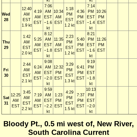
kt
kt
7:06
7:14
12:40
1:18
4:19
AM
10:34
4:36
PM
10:26
Wed
AM
PM
AM
EST
AM
PM
EST
PM
28
EST
EST
EST
−1.6
EST
EST
−1.4
EST
1.9 kt
1.2 kt
kt
kt
8:12
8:21
1:42
2:23
5:25
AM
11:35
5:40
PM
11:26
Thu
AM
PM
AM
EST
AM
PM
EST
PM
29
EST
EST
EST
−1.8
EST
EST
−1.6
EST
2.0 kt
1.2 kt
kt
kt
9:08
9:19
2:44
3:29
6:24
AM
12:32
6:41
PM
Fri
AM
PM
AM
EST
PM
PM
EST
30
EST
EST
EST
−2.0
EST
EST
−1.8
2.1 kt
1.3 kt
kt
kt
9:59
10:13
3:45
4:29
12:25
7:19
AM
1:23
7:37
PM
Sat
AM
PM
AM
AM
EST
PM
PM
EST
31
EST
EST
EST
EST
−2.2
EST
EST
−2.0
2.2 kt
1.5 kt
kt
kt
Bloody Pt., 0.5 mi west of, New River,
South Carolina Current