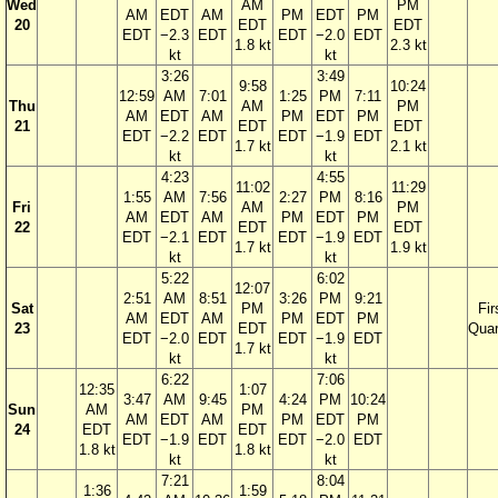
Wed
AM
PM
AM
EDT
AM
PM
EDT
PM
20
EDT
EDT
EDT
−2.3
EDT
EDT
−2.0
EDT
1.8 kt
2.3 kt
kt
kt
3:26
3:49
9:58
10:24
12:59
AM
7:01
1:25
PM
7:11
Thu
AM
PM
AM
EDT
AM
PM
EDT
PM
21
EDT
EDT
EDT
−2.2
EDT
EDT
−1.9
EDT
1.7 kt
2.1 kt
kt
kt
4:23
4:55
11:02
11:29
1:55
AM
7:56
2:27
PM
8:16
Fri
AM
PM
AM
EDT
AM
PM
EDT
PM
22
EDT
EDT
EDT
−2.1
EDT
EDT
−1.9
EDT
1.7 kt
1.9 kt
kt
kt
5:22
6:02
12:07
2:51
AM
8:51
3:26
PM
9:21
Sat
PM
Fir
AM
EDT
AM
PM
EDT
PM
23
EDT
Quar
EDT
−2.0
EDT
EDT
−1.9
EDT
1.7 kt
kt
kt
6:22
7:06
12:35
1:07
3:47
AM
9:45
4:24
PM
10:24
Sun
AM
PM
AM
EDT
AM
PM
EDT
PM
24
EDT
EDT
EDT
−1.9
EDT
EDT
−2.0
EDT
1.8 kt
1.8 kt
kt
kt
7:21
8:04
1:36
1:59