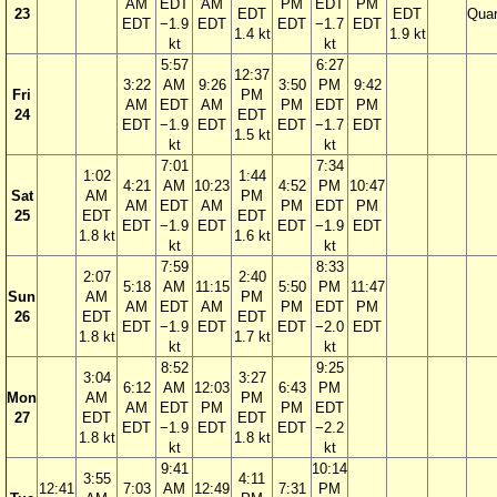
AM
EDT
AM
PM
EDT
PM
23
EDT
EDT
Quar
EDT
−1.9
EDT
EDT
−1.7
EDT
1.4 kt
1.9 kt
kt
kt
5:57
6:27
12:37
3:22
AM
9:26
3:50
PM
9:42
Fri
PM
AM
EDT
AM
PM
EDT
PM
24
EDT
EDT
−1.9
EDT
EDT
−1.7
EDT
1.5 kt
kt
kt
7:01
7:34
1:02
1:44
4:21
AM
10:23
4:52
PM
10:47
Sat
AM
PM
AM
EDT
AM
PM
EDT
PM
25
EDT
EDT
EDT
−1.9
EDT
EDT
−1.9
EDT
1.8 kt
1.6 kt
kt
kt
7:59
8:33
2:07
2:40
5:18
AM
11:15
5:50
PM
11:47
Sun
AM
PM
AM
EDT
AM
PM
EDT
PM
26
EDT
EDT
EDT
−1.9
EDT
EDT
−2.0
EDT
1.8 kt
1.7 kt
kt
kt
8:52
9:25
3:04
3:27
6:12
AM
12:03
6:43
PM
Mon
AM
PM
AM
EDT
PM
PM
EDT
27
EDT
EDT
EDT
−1.9
EDT
EDT
−2.2
1.8 kt
1.8 kt
kt
kt
9:41
10:14
3:55
4:11
12:41
7:03
AM
12:49
7:31
PM