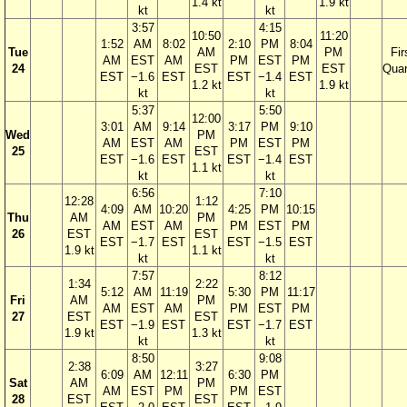
1.4 kt
1.9 kt
kt
kt
3:57
4:15
10:50
11:20
1:52
AM
8:02
2:10
PM
8:04
Tue
AM
PM
Fir
AM
EST
AM
PM
EST
PM
24
EST
EST
Quar
EST
−1.6
EST
EST
−1.4
EST
1.2 kt
1.9 kt
kt
kt
5:37
5:50
12:00
3:01
AM
9:14
3:17
PM
9:10
Wed
PM
AM
EST
AM
PM
EST
PM
25
EST
EST
−1.6
EST
EST
−1.4
EST
1.1 kt
kt
kt
6:56
7:10
12:28
1:12
4:09
AM
10:20
4:25
PM
10:15
Thu
AM
PM
AM
EST
AM
PM
EST
PM
26
EST
EST
EST
−1.7
EST
EST
−1.5
EST
1.9 kt
1.1 kt
kt
kt
7:57
8:12
1:34
2:22
5:12
AM
11:19
5:30
PM
11:17
Fri
AM
PM
AM
EST
AM
PM
EST
PM
27
EST
EST
EST
−1.9
EST
EST
−1.7
EST
1.9 kt
1.3 kt
kt
kt
8:50
9:08
2:38
3:27
6:09
AM
12:11
6:30
PM
Sat
AM
PM
AM
EST
PM
PM
EST
28
EST
EST