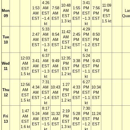
4:26
3:41
10:48
11:09
1:53
AM
7:58
1:55
PM
7:56
Mon
AM
PM
La
AM
EST
AM
PM
EST
PM
09
EST
EST
Quar
EST
−1.4
EST
EST
−1.3
EST
1.3 kt
1.5 kt
kt
kt
5:33
4:29
11:42
2:47
AM
8:54
2:45
PM
8:50
Tue
AM
AM
EST
AM
PM
EST
PM
10
EST
EST
−1.3
EST
EST
−1.2
EST
1.2 kt
kt
kt
6:37
5:24
12:03
12:35
3:41
AM
9:49
3:38
PM
9:43
Wed
AM
PM
AM
EST
AM
PM
EST
PM
11
EST
EST
EST
−1.3
EST
EST
−1.1
EST
1.5 kt
1.2 kt
kt
kt
7:31
6:27
12:56
1:27
4:34
AM
10:43
4:33
PM
10:34
Thu
AM
PM
AM
EST
AM
PM
EST
PM
12
EST
EST
EST
−1.4
EST
EST
−1.1
EST
1.5 kt
1.2 kt
kt
kt
8:17
7:30
1:47
2:19
5:24
AM
11:32
5:28
PM
11:24
Fri
AM
PM
AM
EST
AM
PM
EST
PM
13
EST
EST
EST
−1.5
EST
EST
−1.2
EST
1.6 kt
1.3 kt
kt
kt