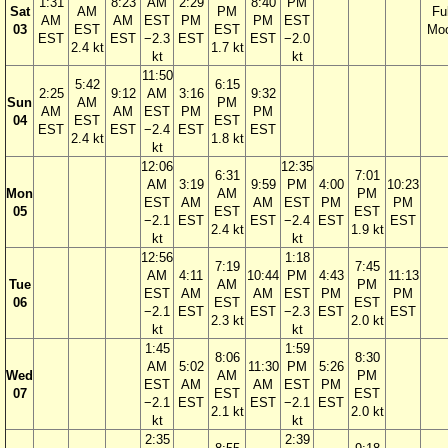
1:31
8:23
AM
2:29
8:40
PM
Sat
AM
PM
Ful
AM
AM
EST
PM
PM
EST
03
EST
EST
Mo
EST
EST
−2.3
EST
EST
−2.0
2.4 kt
1.7 kt
kt
kt
11:50
5:42
6:15
2:25
9:12
AM
3:16
9:32
Sun
AM
PM
AM
AM
EST
PM
PM
04
EST
EST
EST
EST
−2.4
EST
EST
2.4 kt
1.8 kt
kt
12:06
12:35
6:31
7:01
AM
3:19
9:59
PM
4:00
10:23
Mon
AM
PM
EST
AM
AM
EST
PM
PM
05
EST
EST
−2.1
EST
EST
−2.4
EST
EST
2.4 kt
1.9 kt
kt
kt
12:56
1:18
7:19
7:45
AM
4:11
10:44
PM
4:43
11:13
Tue
AM
PM
EST
AM
AM
EST
PM
PM
06
EST
EST
−2.1
EST
EST
−2.3
EST
EST
2.3 kt
2.0 kt
kt
kt
1:45
1:59
8:06
8:30
AM
5:02
11:30
PM
5:26
Wed
AM
PM
EST
AM
AM
EST
PM
07
EST
EST
−2.1
EST
EST
−2.1
EST
2.1 kt
2.0 kt
kt
kt
2:35
2:39