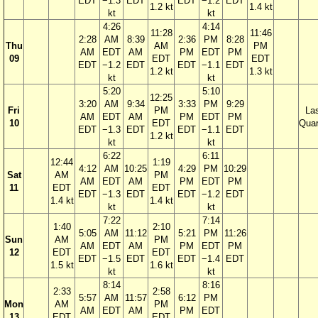
EDT
−1.3
EDT
EDT
−1.2
EDT
1.2 kt
1.4 kt
kt
kt
4:26
4:14
11:28
11:46
2:28
AM
8:39
2:36
PM
8:28
Thu
AM
PM
AM
EDT
AM
PM
EDT
PM
09
EDT
EDT
EDT
−1.2
EDT
EDT
−1.1
EDT
1.2 kt
1.3 kt
kt
kt
5:20
5:10
12:25
3:20
AM
9:34
3:33
PM
9:29
Fri
PM
La
AM
EDT
AM
PM
EDT
PM
10
EDT
Quar
EDT
−1.3
EDT
EDT
−1.1
EDT
1.2 kt
kt
kt
6:22
6:11
12:44
1:19
4:12
AM
10:25
4:29
PM
10:29
Sat
AM
PM
AM
EDT
AM
PM
EDT
PM
11
EDT
EDT
EDT
−1.3
EDT
EDT
−1.2
EDT
1.4 kt
1.4 kt
kt
kt
7:22
7:14
1:40
2:10
5:05
AM
11:12
5:21
PM
11:26
Sun
AM
PM
AM
EDT
AM
PM
EDT
PM
12
EDT
EDT
EDT
−1.5
EDT
EDT
−1.4
EDT
1.5 kt
1.6 kt
kt
kt
8:14
8:16
2:33
2:58
5:57
AM
11:57
6:12
PM
Mon
AM
PM
AM
EDT
AM
PM
EDT
13
EDT
EDT