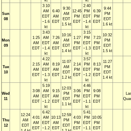
kt
kt
3:10
2:40
9:30
9:44
AM
6:40
12:45
PM
6:39
Sun
AM
PM
EDT
AM
PM
EDT
PM
08
EDT
EDT
−1.6
EDT
EDT
−1.4
EDT
1.5 kt
1.6 kt
kt
kt
3:43
3:15
10:16
10:32
1:25
AM
7:26
1:27
PM
7:23
Mon
AM
PM
AM
EDT
AM
PM
EDT
PM
09
EDT
EDT
EDT
−1.4
EDT
EDT
−1.3
EDT
1.4 kt
1.5 kt
kt
kt
4:22
3:57
11:07
11:27
2:15
AM
8:19
2:14
PM
8:13
Tue
AM
PM
AM
EDT
AM
PM
EDT
PM
10
EDT
EDT
EDT
−1.3
EDT
EDT
−1.2
EDT
1.2 kt
1.4 kt
kt
kt
5:19
4:46
12:03
3:08
AM
9:15
3:06
PM
9:08
Wed
PM
La
AM
EDT
AM
PM
EDT
PM
11
EDT
Quar
EDT
−1.2
EDT
EDT
−1.1
EDT
1.1 kt
kt
kt
6:42
5:41
12:24
12:59
4:01
AM
10:13
4:03
PM
10:05
Thu
AM
PM
AM
EDT
AM
PM
EDT
PM
12
EDT
EDT
EDT
−1.2
EDT
EDT
−1.1
EDT
1.4 kt
1.2 kt