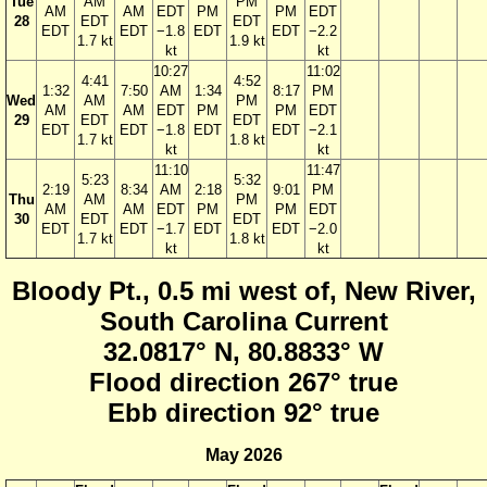
Tue
AM
PM
AM
AM
EDT
PM
PM
EDT
28
EDT
EDT
EDT
EDT
−1.8
EDT
EDT
−2.2
1.7 kt
1.9 kt
kt
kt
10:27
11:02
4:41
4:52
1:32
7:50
AM
1:34
8:17
PM
Wed
AM
PM
AM
AM
EDT
PM
PM
EDT
29
EDT
EDT
EDT
EDT
−1.8
EDT
EDT
−2.1
1.7 kt
1.8 kt
kt
kt
11:10
11:47
5:23
5:32
2:19
8:34
AM
2:18
9:01
PM
Thu
AM
PM
AM
AM
EDT
PM
PM
EDT
30
EDT
EDT
EDT
EDT
−1.7
EDT
EDT
−2.0
1.7 kt
1.8 kt
kt
kt
Bloody Pt., 0.5 mi west of, New River,
South Carolina Current
32.0817° N, 80.8833° W
Flood direction 267° true
Ebb direction 92° true
May 2026