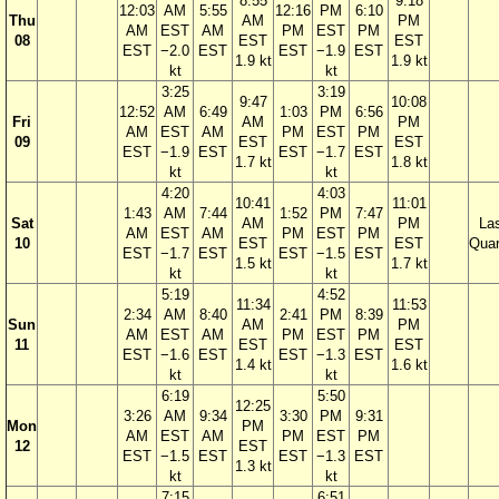
8:55
9:18
12:03
AM
5:55
12:16
PM
6:10
Thu
AM
PM
AM
EST
AM
PM
EST
PM
08
EST
EST
EST
−2.0
EST
EST
−1.9
EST
1.9 kt
1.9 kt
kt
kt
3:25
3:19
9:47
10:08
12:52
AM
6:49
1:03
PM
6:56
Fri
AM
PM
AM
EST
AM
PM
EST
PM
09
EST
EST
EST
−1.9
EST
EST
−1.7
EST
1.7 kt
1.8 kt
kt
kt
4:20
4:03
10:41
11:01
1:43
AM
7:44
1:52
PM
7:47
Sat
AM
PM
La
AM
EST
AM
PM
EST
PM
10
EST
EST
Quar
EST
−1.7
EST
EST
−1.5
EST
1.5 kt
1.7 kt
kt
kt
5:19
4:52
11:34
11:53
2:34
AM
8:40
2:41
PM
8:39
Sun
AM
PM
AM
EST
AM
PM
EST
PM
11
EST
EST
EST
−1.6
EST
EST
−1.3
EST
1.4 kt
1.6 kt
kt
kt
6:19
5:50
12:25
3:26
AM
9:34
3:30
PM
9:31
Mon
PM
AM
EST
AM
PM
EST
PM
12
EST
EST
−1.5
EST
EST
−1.3
EST
1.3 kt
kt
kt
7:15
6:51