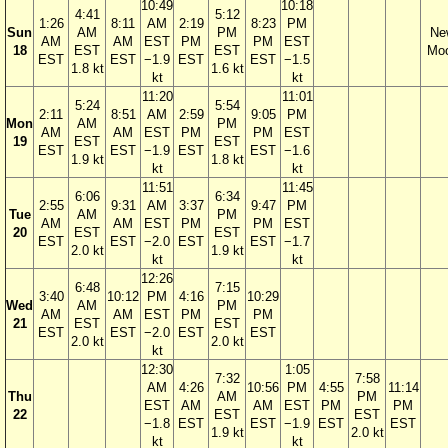
10:49
10:18
4:41
5:12
1:26
8:11
AM
2:19
8:23
PM
Sun
AM
PM
Ne
AM
AM
EST
PM
PM
EST
18
EST
EST
Mo
EST
EST
−1.9
EST
EST
−1.5
1.8 kt
1.6 kt
kt
kt
11:20
11:01
5:24
5:54
2:11
8:51
AM
2:59
9:05
PM
Mon
AM
PM
AM
AM
EST
PM
PM
EST
19
EST
EST
EST
EST
−1.9
EST
EST
−1.6
1.9 kt
1.8 kt
kt
kt
11:51
11:45
6:06
6:34
2:55
9:31
AM
3:37
9:47
PM
Tue
AM
PM
AM
AM
EST
PM
PM
EST
20
EST
EST
EST
EST
−2.0
EST
EST
−1.7
2.0 kt
1.9 kt
kt
kt
12:26
6:48
7:15
3:40
10:12
PM
4:16
10:29
Wed
AM
PM
AM
AM
EST
PM
PM
21
EST
EST
EST
EST
−2.0
EST
EST
2.0 kt
2.0 kt
kt
12:30
1:05
7:32
7:58
AM
4:26
10:56
PM
4:55
11:14
Thu
AM
PM
EST
AM
AM
EST
PM
PM
22
EST
EST
−1.8
EST
EST
−1.9
EST
EST
1.9 kt
2.0 kt
kt
kt