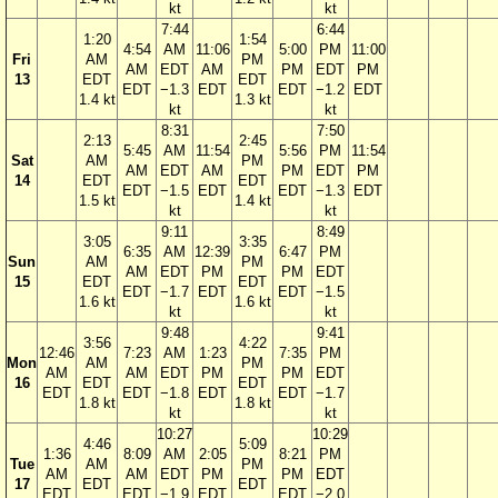
kt
kt
7:44
6:44
1:20
1:54
4:54
AM
11:06
5:00
PM
11:00
Fri
AM
PM
AM
EDT
AM
PM
EDT
PM
13
EDT
EDT
EDT
−1.3
EDT
EDT
−1.2
EDT
1.4 kt
1.3 kt
kt
kt
8:31
7:50
2:13
2:45
5:45
AM
11:54
5:56
PM
11:54
Sat
AM
PM
AM
EDT
AM
PM
EDT
PM
14
EDT
EDT
EDT
−1.5
EDT
EDT
−1.3
EDT
1.5 kt
1.4 kt
kt
kt
9:11
8:49
3:05
3:35
6:35
AM
12:39
6:47
PM
Sun
AM
PM
AM
EDT
PM
PM
EDT
15
EDT
EDT
EDT
−1.7
EDT
EDT
−1.5
1.6 kt
1.6 kt
kt
kt
9:48
9:41
3:56
4:22
12:46
7:23
AM
1:23
7:35
PM
Mon
AM
PM
AM
AM
EDT
PM
PM
EDT
16
EDT
EDT
EDT
EDT
−1.8
EDT
EDT
−1.7
1.8 kt
1.8 kt
kt
kt
10:27
10:29
4:46
5:09
1:36
8:09
AM
2:05
8:21
PM
Tue
AM
PM
AM
AM
EDT
PM
PM
EDT
17
EDT
EDT
EDT
EDT
−1.9
EDT
EDT
−2.0