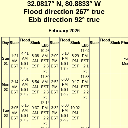
32.0817° N, 80.8833° W
Flood direction 267° true
Ebb direction 92° true
February 2026
Flood
Flood
Flood
Day
Slack
Slack
Slack
Slack
Slack
Slack
Pha
Ebb
Ebb
10:46
11:04
4:41
5:18
1:21
8:08
AM
2:09
8:29
PM
Sun
AM
PM
Ful
AM
AM
EST
PM
PM
EST
01
EST
EST
Mo
EST
EST
−2.3
EST
EST
−2.1
2.2 kt
1.7 kt
kt
kt
11:30
11:53
5:31
6:00
2:14
8:54
AM
2:52
9:17
PM
Mon
AM
PM
AM
AM
EST
PM
PM
EST
02
EST
EST
EST
EST
−2.3
EST
EST
−2.2
2.2 kt
1.9 kt
kt
kt
12:12
6:16
6:38
3:05
9:37
PM
3:32
10:02
Tue
AM
PM
AM
AM
EST
PM
PM
03
EST
EST
EST
EST
−2.2
EST
EST
2.2 kt
2.0 kt
kt