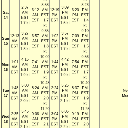
8:58
8:23
2:37
3:09
6:12
AM
12:19
6:20
PM
Sat
AM
PM
AM
EST
PM
PM
EST
14
EST
EST
EST
−1.7
EST
EST
−1.4
1.7 kt
1.5 kt
kt
kt
9:35
9:10
3:27
3:57
12:13
6:57
AM
1:02
7:09
PM
Sun
AM
PM
AM
AM
EST
PM
PM
EST
15
EST
EST
EST
EST
−1.8
EST
EST
−1.5
1.8 kt
1.7 kt
kt
kt
10:09
9:56
4:15
4:42
1:01
7:41
AM
1:44
7:54
PM
Mon
AM
PM
AM
AM
EST
PM
PM
EST
16
EST
EST
EST
EST
−1.9
EST
EST
−1.7
1.9 kt
1.9 kt
kt
kt
10:43
10:40
5:00
5:25
1:48
8:24
AM
2:24
8:37
PM
Tue
AM
PM
Ne
AM
AM
EST
PM
PM
EST
17
EST
EST
Mo
EST
EST
−2.0
EST
EST
−1.9
2.0 kt
2.1 kt
kt
kt
11:20
11:25
5:45
6:06
2:35
9:06
AM
3:04
9:19
PM
Wed
AM
PM
AM
AM
EST
PM
PM
EST
18
EST
EST
EST
EST
−2.1
EST
EST
−2.0
2.1 kt
2.2 kt