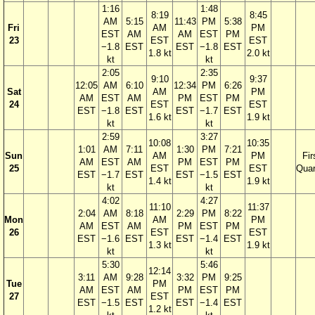
1:16
1:48
8:19
8:45
AM
5:15
11:43
PM
5:38
Fri
AM
PM
EST
AM
AM
EST
PM
23
EST
EST
−1.8
EST
EST
−1.8
EST
1.8 kt
2.0 kt
kt
kt
2:05
2:35
9:10
9:37
12:05
AM
6:10
12:34
PM
6:26
Sat
AM
PM
AM
EST
AM
PM
EST
PM
24
EST
EST
EST
−1.8
EST
EST
−1.7
EST
1.6 kt
1.9 kt
kt
kt
2:59
3:27
10:08
10:35
1:01
AM
7:11
1:30
PM
7:21
Sun
AM
PM
Fir
AM
EST
AM
PM
EST
PM
25
EST
EST
Quar
EST
−1.7
EST
EST
−1.5
EST
1.4 kt
1.9 kt
kt
kt
4:02
4:27
11:10
11:37
2:04
AM
8:18
2:29
PM
8:22
Mon
AM
PM
AM
EST
AM
PM
EST
PM
26
EST
EST
EST
−1.6
EST
EST
−1.4
EST
1.3 kt
1.9 kt
kt
kt
5:30
5:46
12:14
3:11
AM
9:28
3:32
PM
9:25
Tue
PM
AM
EST
AM
PM
EST
PM
27
EST
EST
−1.5
EST
EST
−1.4
EST
1.2 kt