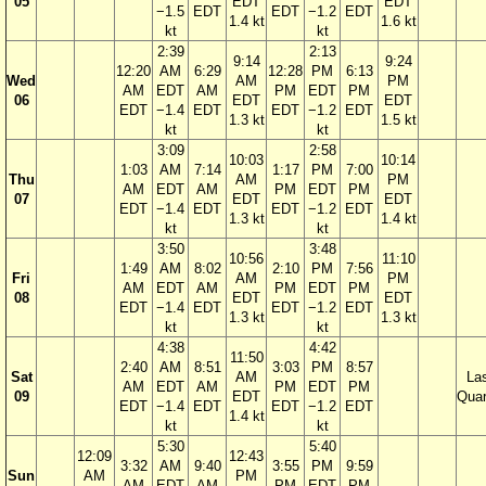
05
EDT
EDT
−1.5
EDT
EDT
−1.2
EDT
1.4 kt
1.6 kt
kt
kt
2:39
2:13
9:14
9:24
12:20
AM
6:29
12:28
PM
6:13
Wed
AM
PM
AM
EDT
AM
PM
EDT
PM
06
EDT
EDT
EDT
−1.4
EDT
EDT
−1.2
EDT
1.3 kt
1.5 kt
kt
kt
3:09
2:58
10:03
10:14
1:03
AM
7:14
1:17
PM
7:00
Thu
AM
PM
AM
EDT
AM
PM
EDT
PM
07
EDT
EDT
EDT
−1.4
EDT
EDT
−1.2
EDT
1.3 kt
1.4 kt
kt
kt
3:50
3:48
10:56
11:10
1:49
AM
8:02
2:10
PM
7:56
Fri
AM
PM
AM
EDT
AM
PM
EDT
PM
08
EDT
EDT
EDT
−1.4
EDT
EDT
−1.2
EDT
1.3 kt
1.3 kt
kt
kt
4:38
4:42
11:50
2:40
AM
8:51
3:03
PM
8:57
Sat
AM
La
AM
EDT
AM
PM
EDT
PM
09
EDT
Quar
EDT
−1.4
EDT
EDT
−1.2
EDT
1.4 kt
kt
kt
5:30
5:40
12:09
12:43
3:32
AM
9:40
3:55
PM
9:59
Sun
AM
PM
AM
EDT
AM
PM
EDT
PM