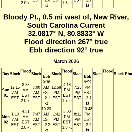
EST
−2.0
EST
EST
−1.9
2.0 kt
1.5 kt
kt
kt
Bloody Pt., 0.5 mi west of, New River,
South Carolina Current
32.0817° N, 80.8833° W
Flood direction 267° true
Ebb direction 92° true
March 2026
Flood
Flood
Flood
Day
Slack
Slack
Slack
Slack
Slack
Slack
Pha
Ebb
Ebb
9:38
9:59
3:38
4:18
12:15
7:00
AM
12:58
7:23
PM
Sun
AM
PM
AM
AM
EST
PM
PM
EST
01
EST
EST
EST
EST
−2.1
EST
EST
−2.1
2.0 kt
1.7 kt
kt
kt
10:23
10:48
4:31
5:00
1:10
7:47
AM
1:41
8:11
PM
Mon
AM
PM
AM
AM
EST
PM
PM
EST
02
EST
EST
EST
EST
−2.2
EST
EST
−2.2
2.0 kt
1.8 kt
kt
kt