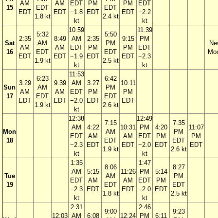
AM
AM
EDT
PM
PM
EDT
15
EDT
EDT
EDT
EDT
−1.8
EDT
EDT
−2.2
1.8 kt
2.4 kt
kt
kt
10:59
11:39
5:32
5:50
2:35
8:49
AM
2:35
9:15
PM
Sat
AM
PM
Ne
AM
AM
EDT
PM
PM
EDT
16
EDT
EDT
Mo
EDT
EDT
−1.9
EDT
EDT
−2.3
1.9 kt
2.5 kt
kt
kt
11:53
6:23
6:42
3:29
9:39
AM
3:27
10:11
Sun
AM
PM
AM
AM
EDT
PM
PM
17
EDT
EDT
EDT
EDT
−2.0
EDT
EDT
1.9 kt
2.6 kt
kt
12:38
12:49
7:15
7:35
AM
4:22
10:31
PM
4:20
11:07
Mon
AM
PM
EDT
AM
AM
EDT
PM
PM
18
EDT
EDT
−2.3
EDT
EDT
−2.0
EDT
EDT
1.9 kt
2.6 kt
kt
kt
1:35
1:47
8:06
8:27
AM
5:15
11:26
PM
5:14
Tue
AM
PM
EDT
AM
AM
EDT
PM
19
EDT
EDT
−2.3
EDT
EDT
−2.0
EDT
1.8 kt
2.5 kt
kt
kt
2:31
2:46
9:00
9:23
12:03
AM
6:08
12:24
PM
6:11