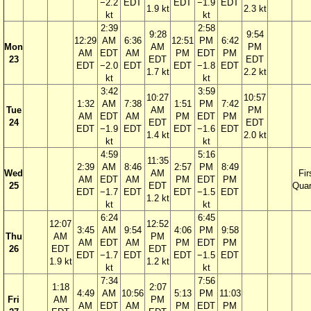
−2.2
EDT
EDT
−1.9
EDT
1.9 kt
2.3 kt
kt
kt
2:39
2:58
9:28
9:54
12:29
AM
6:36
12:51
PM
6:42
Mon
AM
PM
AM
EDT
AM
PM
EDT
PM
23
EDT
EDT
EDT
−2.0
EDT
EDT
−1.8
EDT
1.7 kt
2.2 kt
kt
kt
3:42
3:59
10:27
10:57
1:32
AM
7:38
1:51
PM
7:42
Tue
AM
PM
AM
EDT
AM
PM
EDT
PM
24
EDT
EDT
EDT
−1.9
EDT
EDT
−1.6
EDT
1.4 kt
2.0 kt
kt
kt
4:59
5:16
11:35
2:39
AM
8:46
2:57
PM
8:49
Wed
AM
Fir
AM
EDT
AM
PM
EDT
PM
25
EDT
Quar
EDT
−1.7
EDT
EDT
−1.5
EDT
1.2 kt
kt
kt
6:24
6:45
12:07
12:52
3:45
AM
9:54
4:06
PM
9:58
Thu
AM
PM
AM
EDT
AM
PM
EDT
PM
26
EDT
EDT
EDT
−1.7
EDT
EDT
−1.5
EDT
1.9 kt
1.2 kt
kt
kt
7:34
7:56
1:18
2:07
4:49
AM
10:56
5:13
PM
11:03
Fri
AM
PM
AM
EDT
AM
PM
EDT
PM