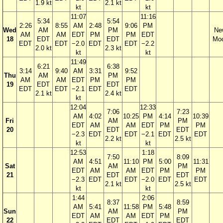
1.9 kt
2.1 kt
kt
kt
11:07
11:16
5:34
5:54
2:26
8:55
AM
2:48
9:06
PM
Wed
AM
PM
Ne
AM
AM
EDT
PM
PM
EDT
18
EDT
EDT
Mo
EDT
EDT
−2.0
EDT
EDT
−2.2
2.0 kt
2.3 kt
kt
kt
11:49
6:21
6:38
3:14
9:40
AM
3:31
9:52
Thu
AM
PM
AM
AM
EDT
PM
PM
19
EDT
EDT
EDT
EDT
−2.1
EDT
EDT
2.1 kt
2.4 kt
kt
12:04
12:33
7:06
7:23
AM
4:02
10:25
PM
4:14
10:39
Fri
AM
PM
EDT
AM
AM
EDT
PM
PM
20
EDT
EDT
−2.3
EDT
EDT
−2.1
EDT
EDT
2.2 kt
2.5 kt
kt
kt
12:53
1:18
7:50
8:09
AM
4:51
11:10
PM
5:00
11:31
Sat
AM
PM
EDT
AM
AM
EDT
PM
PM
21
EDT
EDT
−2.3
EDT
EDT
−2.0
EDT
EDT
2.1 kt
2.5 kt
kt
kt
1:44
2:06
8:37
8:59
AM
5:41
11:58
PM
5:48
Sun
AM
PM
EDT
AM
AM
EDT
PM
22
EDT
EDT