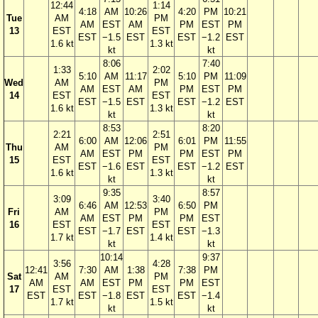
12:44
1:14
4:18
AM
10:26
4:20
PM
10:21
Tue
AM
PM
AM
EST
AM
PM
EST
PM
13
EST
EST
EST
−1.5
EST
EST
−1.2
EST
1.6 kt
1.3 kt
kt
kt
8:06
7:40
1:33
2:02
5:10
AM
11:17
5:10
PM
11:09
Wed
AM
PM
AM
EST
AM
PM
EST
PM
14
EST
EST
EST
−1.5
EST
EST
−1.2
EST
1.6 kt
1.3 kt
kt
kt
8:53
8:20
2:21
2:51
6:00
AM
12:06
6:01
PM
11:55
Thu
AM
PM
AM
EST
PM
PM
EST
PM
15
EST
EST
EST
−1.6
EST
EST
−1.2
EST
1.6 kt
1.3 kt
kt
kt
9:35
8:57
3:09
3:40
6:46
AM
12:53
6:50
PM
Fri
AM
PM
AM
EST
PM
PM
EST
16
EST
EST
EST
−1.7
EST
EST
−1.3
1.7 kt
1.4 kt
kt
kt
10:14
9:37
3:56
4:28
12:41
7:30
AM
1:38
7:38
PM
Sat
AM
PM
AM
AM
EST
PM
PM
EST
17
EST
EST
EST
EST
−1.8
EST
EST
−1.4
1.7 kt
1.5 kt
kt
kt