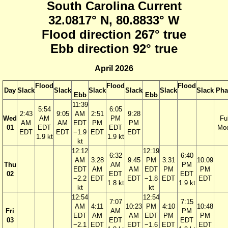
South Carolina Current
32.0817° N, 80.8833° W
Flood direction 267° true
Ebb direction 92° true
April 2026
Flood
Flood
Flood
Day
Slack
Slack
Slack
Slack
Slack
Slack
Pha
Ebb
Ebb
11:39
5:54
6:05
2:43
9:05
AM
2:51
9:28
Wed
AM
PM
Ful
AM
AM
EDT
PM
PM
01
EDT
EDT
Mo
EDT
EDT
−1.9
EDT
EDT
1.9 kt
1.9 kt
kt
12:12
12:19
6:32
6:40
AM
3:28
9:45
PM
3:31
10:09
Thu
AM
PM
EDT
AM
AM
EDT
PM
PM
02
EDT
EDT
−2.2
EDT
EDT
−1.8
EDT
EDT
1.8 kt
1.9 kt
kt
kt
12:54
12:54
7:07
7:15
AM
4:11
10:23
PM
4:10
10:48
Fri
AM
PM
EDT
AM
AM
EDT
PM
PM
03
EDT
EDT
−2.1
EDT
EDT
−1.6
EDT
EDT