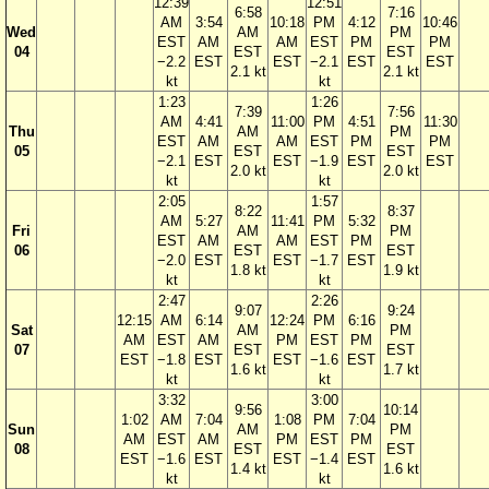
12:39
12:51
6:58
7:16
AM
3:54
10:18
PM
4:12
10:46
Wed
AM
PM
EST
AM
AM
EST
PM
PM
04
EST
EST
−2.2
EST
EST
−2.1
EST
EST
2.1 kt
2.1 kt
kt
kt
1:23
1:26
7:39
7:56
AM
4:41
11:00
PM
4:51
11:30
Thu
AM
PM
EST
AM
AM
EST
PM
PM
05
EST
EST
−2.1
EST
EST
−1.9
EST
EST
2.0 kt
2.0 kt
kt
kt
2:05
1:57
8:22
8:37
AM
5:27
11:41
PM
5:32
Fri
AM
PM
EST
AM
AM
EST
PM
06
EST
EST
−2.0
EST
EST
−1.7
EST
1.8 kt
1.9 kt
kt
kt
2:47
2:26
9:07
9:24
12:15
AM
6:14
12:24
PM
6:16
Sat
AM
PM
AM
EST
AM
PM
EST
PM
07
EST
EST
EST
−1.8
EST
EST
−1.6
EST
1.6 kt
1.7 kt
kt
kt
3:32
3:00
9:56
10:14
1:02
AM
7:04
1:08
PM
7:04
Sun
AM
PM
AM
EST
AM
PM
EST
PM
08
EST
EST
EST
−1.6
EST
EST
−1.4
EST
1.4 kt
1.6 kt
kt
kt