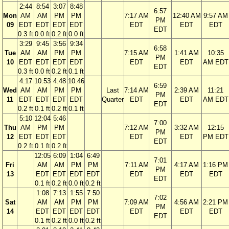
2:44
8:54
3:07
8:48
6:57
Mon
AM
AM
PM
PM
7:17 AM
12:40 AM
9:57 AM
PM
09
EDT
EDT
EDT
EDT
EDT
EDT
EDT
EDT
0.3 ft
0.0 ft
0.2 ft
0.0 ft
3:29
9:45
3:56
9:34
6:58
Tue
AM
AM
PM
PM
7:15 AM
1:41 AM
10:35
PM
10
EDT
EDT
EDT
EDT
EDT
EDT
AM EDT
EDT
0.3 ft
0.0 ft
0.2 ft
0.1 ft
4:17
10:53
4:48
10:46
6:59
Wed
AM
AM
PM
PM
Last
7:14 AM
2:39 AM
11:21
PM
11
EDT
EDT
EDT
EDT
Quarter
EDT
EDT
AM EDT
EDT
0.2 ft
0.1 ft
0.2 ft
0.1 ft
5:10
12:04
5:46
7:00
Thu
AM
PM
PM
7:12 AM
3:32 AM
12:15
PM
12
EDT
EDT
EDT
EDT
EDT
PM EDT
EDT
0.2 ft
0.1 ft
0.2 ft
12:05
6:09
1:04
6:49
7:01
Fri
AM
AM
PM
PM
7:11 AM
4:17 AM
1:16 PM
PM
13
EDT
EDT
EDT
EDT
EDT
EDT
EDT
EDT
0.1 ft
0.2 ft
0.0 ft
0.2 ft
1:08
7:13
1:55
7:50
7:02
Sat
AM
AM
PM
PM
7:09 AM
4:56 AM
2:21 PM
PM
14
EDT
EDT
EDT
EDT
EDT
EDT
EDT
EDT
0.1 ft
0.2 ft
0.0 ft
0.2 ft