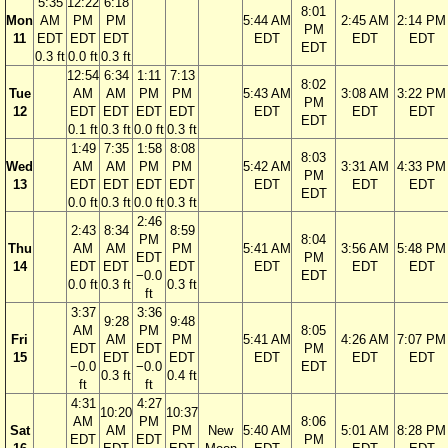
5:35
12:22
6:18
8:01
Mon
AM
PM
PM
5:44 AM
2:45 AM
2:14 PM
PM
11
EDT
EDT
EDT
EDT
EDT
EDT
EDT
0.3 ft
0.0 ft
0.3 ft
12:54
6:34
1:11
7:13
8:02
Tue
AM
AM
PM
PM
5:43 AM
3:08 AM
3:22 PM
PM
12
EDT
EDT
EDT
EDT
EDT
EDT
EDT
EDT
0.1 ft
0.3 ft
0.0 ft
0.3 ft
1:49
7:35
1:58
8:08
8:03
Wed
AM
AM
PM
PM
5:42 AM
3:31 AM
4:33 PM
PM
13
EDT
EDT
EDT
EDT
EDT
EDT
EDT
EDT
0.0 ft
0.3 ft
0.0 ft
0.3 ft
2:46
2:43
8:34
8:59
PM
8:04
Thu
AM
AM
PM
5:41 AM
3:56 AM
5:48 PM
EDT
PM
14
EDT
EDT
EDT
EDT
EDT
EDT
−0.0
EDT
0.0 ft
0.3 ft
0.3 ft
ft
3:37
3:36
9:28
9:48
AM
PM
8:05
Fri
AM
PM
5:41 AM
4:26 AM
7:07 PM
EDT
EDT
PM
15
EDT
EDT
EDT
EDT
EDT
−0.0
−0.0
EDT
0.3 ft
0.4 ft
ft
ft
4:31
4:27
10:20
10:37
AM
PM
8:06
Sat
AM
PM
New
5:40 AM
5:01 AM
8:28 PM
EDT
EDT
PM