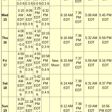
EDT
0.0 ft
0.3 ft
0.0 ft
0.3 ft
3:25
3:10
9:09
9:32
PM
7:35
Wed
AM
AM
PM
6:18 AM
5:08 AM
5:45 PM
EDT
PM
15
EDT
EDT
EDT
EDT
EDT
EDT
−0.0
EDT
0.0 ft
0.3 ft
0.3 ft
ft
4:00
4:10
9:55
10:15
AM
PM
7:36
Thu
AM
PM
6:16 AM
5:32 AM
6:59 PM
EDT
EDT
PM
16
EDT
EDT
EDT
EDT
EDT
−0.0
−0.0
EDT
0.3 ft
0.3 ft
ft
ft
4:50
4:55
10:41
10:58
AM
PM
7:37
Fri
AM
PM
New
6:15 AM
5:59 AM
8:16 PM
EDT
EDT
PM
17
EDT
EDT
Moon
EDT
EDT
EDT
−0.0
−0.0
EDT
0.3 ft
0.4 ft
ft
ft
5:40
5:42
11:27
11:43
AM
PM
7:38
Sat
AM
PM
6:14 AM
6:31 AM
9:37 PM
EDT
EDT
PM
18
EDT
EDT
EDT
EDT
EDT
−0.0
−0.0
EDT
0.3 ft
0.4 ft
ft
ft
6:29
6:28
12:18
AM
PM
7:39
Sun
PM
6:12 AM
7:10 AM
10:56
EDT
EDT
PM
19
EDT
EDT
EDT
PM EDT