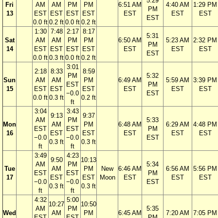
5:29
Fri
AM
AM
PM
PM
6:51 AM
4:40 AM
1:29 PM
PM
13
EST
EST
EST
EST
EST
EST
EST
EST
0.0 ft
0.2 ft
0.0 ft
0.2 ft
1:30
7:48
2:17
8:17
5:31
Sat
AM
AM
PM
PM
6:50 AM
5:23 AM
2:32 PM
PM
14
EST
EST
EST
EST
EST
EST
EST
EST
0.0 ft
0.3 ft
0.0 ft
0.2 ft
3:01
2:18
8:33
8:59
PM
5:32
Sun
AM
AM
PM
6:49 AM
5:59 AM
3:39 PM
EST
PM
15
EST
EST
EST
EST
EST
EST
−0.0
EST
0.0 ft
0.3 ft
0.2 ft
ft
3:04
3:43
9:13
9:37
AM
PM
5:33
Mon
AM
PM
6:48 AM
6:29 AM
4:48 PM
EST
EST
PM
16
EST
EST
EST
EST
EST
−0.0
−0.0
EST
0.3 ft
0.3 ft
ft
ft
3:49
4:23
9:50
10:13
AM
PM
5:34
Tue
AM
PM
New
6:46 AM
6:56 AM
5:56 PM
EST
EST
PM
17
EST
EST
Moon
EST
EST
EST
−0.0
−0.0
EST
0.3 ft
0.3 ft
ft
ft
4:32
5:00
10:27
10:50
AM
PM
5:35
Wed
AM
PM
6:45 AM
7:20 AM
7:05 PM
EST
EST
PM