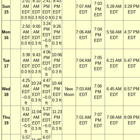
2:01
8:10
2:41
8:43
7:03
Sun
AM
AM
PM
PM
7:07 AM
5:28 AM
3:29 PM
PM
15
EDT
EDT
EDT
EDT
EDT
EDT
EDT
EDT
0.0 ft
0.3 ft
0.0 ft
0.2 ft
3:24
2:50
9:00
9:26
PM
7:04
Mon
AM
AM
PM
7:06 AM
5:56 AM
4:37 PM
EDT
PM
16
EDT
EDT
EDT
EDT
EDT
EDT
−0.0
EDT
0.0 ft
0.3 ft
0.3 ft
ft
4:06
3:38
9:43
10:06
PM
7:05
Tue
AM
AM
PM
7:04 AM
6:21 AM
5:47 PM
EDT
PM
17
EDT
EDT
EDT
EDT
EDT
EDT
−0.0
EDT
0.0 ft
0.3 ft
0.3 ft
ft
4:25
4:47
10:24
10:44
AM
PM
7:06
Wed
AM
PM
New
7:03 AM
6:45 AM
6:57 PM
EDT
EDT
PM
18
EDT
EDT
Moon
EDT
EDT
EDT
−0.0
−0.0
EDT
0.3 ft
0.3 ft
ft
ft
5:11
5:27
11:04
11:23
AM
PM
7:07
Thu
AM
PM
7:01 AM
7:08 AM
8:09 PM
EDT
EDT
PM
19
EDT
EDT
EDT
EDT
EDT
−0.0
−0.0
EDT
0.3 ft
0.3 ft
ft
ft
5:57
6:07