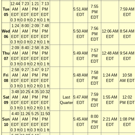
12:44
7:23
1:21
7:13
7:55
Tue
AM
AM
PM
PM
5:51 AM
7:59 AM
PM
05
EDT
EDT
EDT
EDT
EDT
EDT
EDT
0.3 ft
0.0 ft
0.2 ft
0.1 ft
1:24
8:00
2:09
7:48
7:56
Wed
AM
AM
PM
PM
5:50 AM
12:06 AM
8:54 AM
PM
06
EDT
EDT
EDT
EDT
EDT
EDT
EDT
EDT
0.3 ft
0.0 ft
0.2 ft
0.1 ft
2:09
8:40
2:58
8:26
7:57
Thu
AM
AM
PM
PM
5:49 AM
12:48 AM
9:54 AM
PM
07
EDT
EDT
EDT
EDT
EDT
EDT
EDT
EDT
0.3 ft
0.0 ft
0.2 ft
0.1 ft
2:58
9:27
3:47
9:17
7:58
Fri
AM
AM
PM
PM
5:48 AM
1:24 AM
10:58
PM
08
EDT
EDT
EDT
EDT
EDT
EDT
AM EDT
EDT
0.3 ft
0.1 ft
0.2 ft
0.1 ft
3:48
10:25
4:35
10:32
7:59
Sat
AM
AM
PM
PM
Last
5:47 AM
1:55 AM
12:02
PM
09
EDT
EDT
EDT
EDT
Quarter
EDT
EDT
PM EDT
EDT
0.3 ft
0.1 ft
0.2 ft
0.1 ft
4:40
11:26
5:25
11:50
8:00
Sun
AM
AM
PM
PM
5:45 AM
2:21 AM
1:08 PM
PM
10
EDT
EDT
EDT
EDT
EDT
EDT
EDT
EDT
0.3 ft
0.1 ft
0.3 ft
0.1 ft