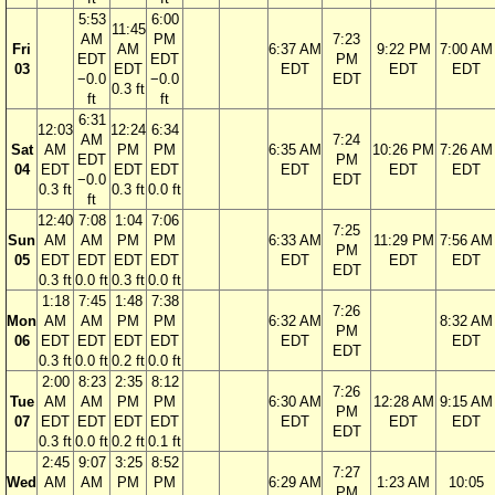
5:53
6:00
11:45
AM
PM
7:23
Fri
AM
6:37 AM
9:22 PM
7:00 AM
EDT
EDT
PM
03
EDT
EDT
EDT
EDT
−0.0
−0.0
EDT
0.3 ft
ft
ft
6:31
12:03
12:24
6:34
AM
7:24
Sat
AM
PM
PM
6:35 AM
10:26 PM
7:26 AM
EDT
PM
04
EDT
EDT
EDT
EDT
EDT
EDT
−0.0
EDT
0.3 ft
0.3 ft
0.0 ft
ft
12:40
7:08
1:04
7:06
7:25
Sun
AM
AM
PM
PM
6:33 AM
11:29 PM
7:56 AM
PM
05
EDT
EDT
EDT
EDT
EDT
EDT
EDT
EDT
0.3 ft
0.0 ft
0.3 ft
0.0 ft
1:18
7:45
1:48
7:38
7:26
Mon
AM
AM
PM
PM
6:32 AM
8:32 AM
PM
06
EDT
EDT
EDT
EDT
EDT
EDT
EDT
0.3 ft
0.0 ft
0.2 ft
0.0 ft
2:00
8:23
2:35
8:12
7:26
Tue
AM
AM
PM
PM
6:30 AM
12:28 AM
9:15 AM
PM
07
EDT
EDT
EDT
EDT
EDT
EDT
EDT
EDT
0.3 ft
0.0 ft
0.2 ft
0.1 ft
2:45
9:07
3:25
8:52
7:27
Wed
AM
AM
PM
PM
6:29 AM
1:23 AM
10:05
PM