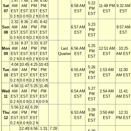
1:47
7:48
1:59
8:00
5:22
Sat
AM
AM
PM
PM
6:58 AM
11:48 PM
9:32 AM
PM
07
EST
EST
EST
EST
EST
EST
EST
EST
0.3 ft
0.0 ft
0.2 ft
0.0 ft
2:32
8:36
2:45
8:42
5:23
Sun
AM
AM
PM
PM
6:57 AM
9:57 AM
PM
08
EST
EST
EST
EST
EST
EST
EST
0.3 ft
0.0 ft
0.2 ft
0.0 ft
3:16
9:37
3:33
9:37
5:25
Mon
AM
AM
PM
PM
Last
6:56 AM
12:51 AM
10:25
PM
09
EST
EST
EST
EST
Quarter
EST
EST
AM EST
EST
0.2 ft
0.0 ft
0.2 ft
0.0 ft
4:04
10:45
4:25
10:43
5:26
Tue
AM
AM
PM
PM
6:55 AM
1:53 AM
11:00
PM
10
EST
EST
EST
EST
EST
EST
AM EST
EST
0.2 ft
0.0 ft
0.2 ft
0.0 ft
4:56
11:47
5:25
11:45
5:27
Wed
AM
AM
PM
PM
6:54 AM
2:54 AM
11:41
PM
11
EST
EST
EST
EST
EST
EST
AM EST
EST
0.2 ft
0.0 ft
0.2 ft
0.0 ft
5:56
12:42
6:29
5:28
Thu
AM
PM
PM
6:53 AM
3:50 AM
12:31
PM
12
EST
EST
EST
EST
EST
PM EST
EST
0.2 ft
0.0 ft
0.2 ft
12:40
6:56
1:31
7:28