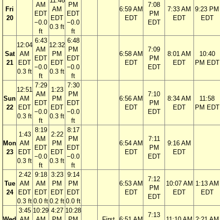
11:46
AM
PM
7:08
Fri
AM
6:59 AM
7:33 AM
9:23 PM
EDT
EDT
PM
20
EDT
EDT
EDT
EDT
−0.0
−0.0
EDT
0.3 ft
ft
ft
6:43
6:48
12:04
12:32
AM
PM
7:09
Sat
AM
PM
6:58 AM
8:01 AM
10:40
EDT
EDT
PM
21
EDT
EDT
EDT
EDT
PM EDT
−0.0
−0.0
EDT
0.3 ft
0.3 ft
ft
ft
7:29
7:30
12:51
1:23
AM
PM
7:10
Sun
AM
PM
6:56 AM
8:34 AM
11:58
EDT
EDT
PM
22
EDT
EDT
EDT
EDT
PM EDT
−0.0
−0.0
EDT
0.3 ft
0.3 ft
ft
ft
8:19
8:17
1:43
2:22
AM
PM
7:11
Mon
AM
PM
6:54 AM
9:16 AM
EDT
EDT
PM
23
EDT
EDT
EDT
EDT
−0.0
−0.0
EDT
0.3 ft
0.3 ft
ft
ft
2:42
9:18
3:23
9:14
7:12
Tue
AM
AM
PM
PM
6:53 AM
10:07 AM
1:13 AM
PM
24
EDT
EDT
EDT
EDT
EDT
EDT
EDT
EDT
0.3 ft
0.0 ft
0.2 ft
0.0 ft
3:45
10:29
4:27
10:28
7:13
Wed
AM
AM
PM
PM
First
6:51 AM
11:10 AM
2:21 AM