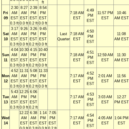
ft
2:30
8:27
2:39
8:54
4:49
Fri
AM
AM
PM
PM
7:18 AM
11:57 PM
10:46
PM
09
EST
EST
EST
EST
EST
EST
AM EST
EST
0.3 ft
0.0 ft
0.2 ft
0.0 ft
3:17
9:26
3:26
9:45
4:50
Sat
AM
AM
PM
PM
Last
7:18 AM
11:08
PM
10
EST
EST
EST
EST
Quarter
EST
AM EST
EST
0.3 ft
0.0 ft
0.2 ft
0.0 ft
4:04
10:30
4:15
10:40
4:51
Sun
AM
AM
PM
PM
7:18 AM
12:59 AM
11:30
PM
11
EST
EST
EST
EST
EST
EST
AM EST
EST
0.3 ft
0.0 ft
0.2 ft
0.0 ft
4:52
11:31
5:08
11:33
4:52
Mon
AM
AM
PM
PM
7:17 AM
2:01 AM
11:56
PM
12
EST
EST
EST
EST
EST
EST
AM EST
EST
0.3 ft
0.0 ft
0.2 ft
0.0 ft
5:43
12:25
6:06
4:53
Tue
AM
PM
PM
7:17 AM
3:03 AM
12:27
PM
13
EST
EST
EST
EST
EST
PM EST
EST
0.3 ft
0.0 ft
0.2 ft
12:22
6:38
1:14
7:05
4:54
Wed
AM
AM
PM
PM
7:17 AM
4:05 AM
1:04 PM
PM
14
EST
EST
EST
EST
EST
EST
EST
EST
0.0 ft
0.3 ft
0.0 ft
0.2 ft