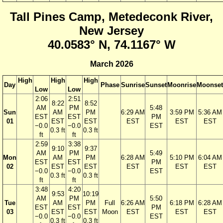
Tall Pines Camp, Metedeconk River,
New Jersey
40.0583° N, 74.1167° W
March 2026
High
High
High
Day
Phase
Sunrise
Sunset
Moonrise
Moonset
Low
Low
2:06
2:51
8:22
8:52
AM
PM
5:48
Sun
AM
PM
6:29 AM
3:59 PM
5:36 AM
EST
EST
PM
01
EST
EST
EST
EST
EST
−0.0
−0.0
EST
0.3 ft
0.3 ft
ft
ft
2:59
3:38
9:10
9:37
AM
PM
5:49
Mon
AM
PM
6:28 AM
5:10 PM
6:04 AM
EST
EST
PM
02
EST
EST
EST
EST
EST
−0.0
−0.0
EST
0.3 ft
0.3 ft
ft
ft
3:48
4:20
9:53
10:19
AM
PM
5:50
Tue
AM
PM
Full
6:26 AM
6:18 PM
6:28 AM
EST
EST
PM
03
EST
EST
Moon
EST
EST
EST
−0.0
−0.0
EST
0.3 ft
0.3 ft