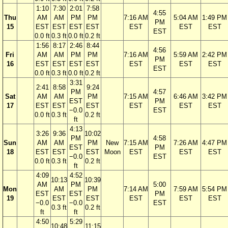
1:10
7:30
2:01
7:58
4:55
Thu
AM
AM
PM
PM
7:16 AM
5:04 AM
1:49 PM
PM
15
EST
EST
EST
EST
EST
EST
EST
EST
0.0 ft
0.3 ft
0.0 ft
0.2 ft
1:56
8:17
2:46
8:44
4:56
Fri
AM
AM
PM
PM
7:16 AM
5:59 AM
2:42 PM
PM
16
EST
EST
EST
EST
EST
EST
EST
EST
0.0 ft
0.3 ft
0.0 ft
0.2 ft
3:31
2:41
8:58
9:24
PM
4:57
Sat
AM
AM
PM
7:15 AM
6:46 AM
3:42 PM
EST
PM
17
EST
EST
EST
EST
EST
EST
−0.0
EST
0.0 ft
0.3 ft
0.2 ft
ft
4:13
3:26
9:36
10:02
PM
4:58
Sun
AM
AM
PM
New
7:15 AM
7:26 AM
4:47 PM
EST
PM
18
EST
EST
EST
Moon
EST
EST
EST
−0.0
EST
0.0 ft
0.3 ft
0.2 ft
ft
4:09
4:52
10:13
10:39
AM
PM
5:00
Mon
AM
PM
7:14 AM
7:59 AM
5:54 PM
EST
EST
PM
19
EST
EST
EST
EST
EST
−0.0
−0.0
EST
0.3 ft
0.2 ft
ft
ft
4:50
5:29
10:48
11:15