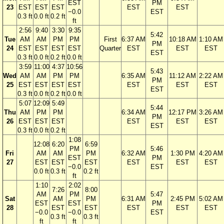
EST
PM
23
EST
EST
EST
EST
EST
−0.0
EST
0.3 ft
0.0 ft
0.2 ft
ft
2:56
9:40
3:30
9:35
5:42
Tue
AM
AM
PM
PM
First
6:37 AM
10:18 AM
1:10 AM
PM
24
EST
EST
EST
EST
Quarter
EST
EST
EST
EST
0.3 ft
0.0 ft
0.2 ft
0.0 ft
3:59
11:00
4:37
10:56
5:43
Wed
AM
AM
PM
PM
6:35 AM
11:12 AM
2:22 AM
PM
25
EST
EST
EST
EST
EST
EST
EST
EST
0.3 ft
0.0 ft
0.2 ft
0.0 ft
5:07
12:09
5:49
5:44
Thu
AM
PM
PM
6:34 AM
12:17 PM
3:26 AM
PM
26
EST
EST
EST
EST
EST
EST
EST
0.3 ft
0.0 ft
0.2 ft
1:08
12:08
6:20
6:59
PM
5:46
Fri
AM
AM
PM
6:32 AM
1:30 PM
4:20 AM
EST
PM
27
EST
EST
EST
EST
EST
EST
−0.0
EST
0.0 ft
0.3 ft
0.2 ft
ft
1:10
2:02
7:26
8:00
AM
PM
5:47
Sat
AM
PM
6:31 AM
2:45 PM
5:02 AM
EST
EST
PM
28
EST
EST
EST
EST
EST
−0.0
−0.0
EST
0.3 ft
0.3 ft
ft
ft