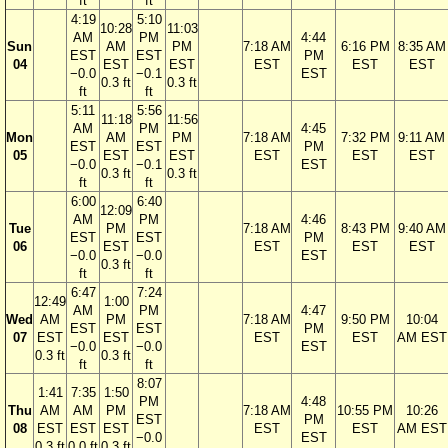
ft
ft
4:19
5:10
10:28
11:03
AM
PM
4:44
Sun
AM
PM
7:18 AM
6:16 PM
8:35 AM
EST
EST
PM
04
EST
EST
EST
EST
EST
−0.0
−0.1
EST
0.3 ft
0.3 ft
ft
ft
5:11
5:56
11:18
11:56
AM
PM
4:45
Mon
AM
PM
7:18 AM
7:32 PM
9:11 AM
EST
EST
PM
05
EST
EST
EST
EST
EST
−0.0
−0.1
EST
0.3 ft
0.3 ft
ft
ft
6:00
6:40
12:09
AM
PM
4:46
Tue
PM
7:18 AM
8:43 PM
9:40 AM
EST
EST
PM
06
EST
EST
EST
EST
−0.0
−0.0
EST
0.3 ft
ft
ft
6:47
7:24
12:49
1:00
AM
PM
4:47
Wed
AM
PM
7:18 AM
9:50 PM
10:04
EST
EST
PM
07
EST
EST
EST
EST
AM EST
−0.0
−0.0
EST
0.3 ft
0.3 ft
ft
ft
8:07
1:41
7:35
1:50
PM
4:48
Thu
AM
AM
PM
7:18 AM
10:55 PM
10:26
EST
PM
08
EST
EST
EST
EST
EST
AM EST
−0.0
EST
0.3 ft
0.0 ft
0.3 ft