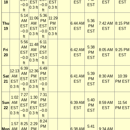
18
EST
EST
EST
EST
EST
−0.0
−0.0
EST
0.3 ft
0.3 ft
ft
ft
5:14
5:36
11:06
11:29
AM
PM
5:36
Thu
AM
PM
6:44 AM
7:42 AM
8:15 PM
EST
EST
PM
19
EST
EST
EST
EST
EST
−0.0
−0.0
EST
0.3 ft
0.3 ft
ft
ft
5:56
6:11
11:48
AM
PM
5:38
Fri
AM
6:42 AM
8:05 AM
9:25 PM
EST
EST
PM
20
EST
EST
EST
EST
−0.0
−0.0
EST
0.3 ft
ft
ft
6:39
6:49
12:13
12:36
AM
PM
5:39
Sat
AM
PM
6:41 AM
8:30 AM
10:39
EST
EST
PM
21
EST
EST
EST
EST
PM EST
−0.0
−0.0
EST
0.3 ft
0.3 ft
ft
ft
7:27
7:31
1:02
1:30
AM
PM
5:40
Sun
AM
PM
6:39 AM
8:59 AM
11:54
EST
EST
PM
22
EST
EST
EST
EST
PM EST
−0.0
−0.0
EST
0.3 ft
0.3 ft
ft
ft
8:24
1:57
8:25
2:29
PM
5:41
Mon
AM
AM
PM
6:38 AM
9:34 AM