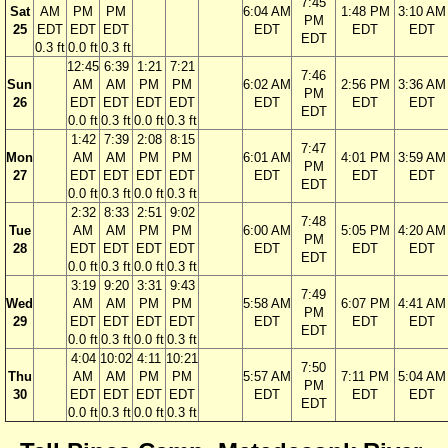
7:45
Sat
AM
PM
PM
6:04 AM
1:48 PM
3:10 AM
PM
25
EDT
EDT
EDT
EDT
EDT
EDT
EDT
0.3 ft
0.0 ft
0.3 ft
12:45
6:39
1:21
7:21
7:46
Sun
AM
AM
PM
PM
6:02 AM
2:56 PM
3:36 AM
PM
26
EDT
EDT
EDT
EDT
EDT
EDT
EDT
EDT
0.0 ft
0.3 ft
0.0 ft
0.3 ft
1:42
7:39
2:08
8:15
7:47
Mon
AM
AM
PM
PM
6:01 AM
4:01 PM
3:59 AM
PM
27
EDT
EDT
EDT
EDT
EDT
EDT
EDT
EDT
0.0 ft
0.3 ft
0.0 ft
0.3 ft
2:32
8:33
2:51
9:02
7:48
Tue
AM
AM
PM
PM
6:00 AM
5:05 PM
4:20 AM
PM
28
EDT
EDT
EDT
EDT
EDT
EDT
EDT
EDT
0.0 ft
0.3 ft
0.0 ft
0.3 ft
3:19
9:20
3:31
9:43
7:49
Wed
AM
AM
PM
PM
5:58 AM
6:07 PM
4:41 AM
PM
29
EDT
EDT
EDT
EDT
EDT
EDT
EDT
EDT
0.0 ft
0.3 ft
0.0 ft
0.3 ft
4:04
10:02
4:11
10:21
7:50
Thu
AM
AM
PM
PM
5:57 AM
7:11 PM
5:04 AM
PM
30
EDT
EDT
EDT
EDT
EDT
EDT
EDT
EDT
0.0 ft
0.3 ft
0.0 ft
0.3 ft