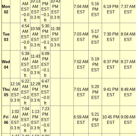
10:13
10:43
AM
PM
5:16
Mon
AM
PM
7:04 AM
6:19 PM
7:37 AM
EST
EST
PM
02
EST
EST
EST
EST
EST
−0.0
−0.1
EST
0.3 ft
0.3 ft
ft
ft
4:54
5:30
10:58
11:30
AM
PM
5:17
Tue
AM
PM
7:03 AM
7:30 PM
8:04 AM
EST
EST
PM
03
EST
EST
EST
EST
EST
−0.0
−0.1
EST
0.3 ft
0.3 ft
ft
ft
5:39
6:09
11:43
AM
PM
5:19
Wed
AM
7:02 AM
8:37 PM
8:27 AM
EST
EST
PM
04
EST
EST
EST
EST
−0.0
−0.1
EST
0.3 ft
ft
ft
6:22
6:47
12:16
12:28
AM
PM
5:20
Thu
AM
PM
7:01 AM
9:41 PM
8:48 AM
EST
EST
PM
05
EST
EST
EST
EST
EST
−0.0
−0.0
EST
0.3 ft
0.3 ft
ft
ft
7:04
7:23
1:02
1:13
AM
PM
5:21
Fri
AM
PM
6:59 AM
10:45 PM
9:09 AM
EST
EST
PM
06
EST
EST
EST
EST
EST
−0.0
−0.0
EST
0.3 ft
0.3 ft
ft
ft