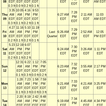
08
EDT
EDT
EDT
EDT
EDT
EDT
AM EDT
EDT
0.3 ft
0.0 ft
0.2 ft
0.1 ft
3:35
10:05
4:16
9:53
7:28
Thu
AM
AM
PM
PM
6:27 AM
2:11 AM
11:03
PM
09
EDT
EDT
EDT
EDT
EDT
EDT
AM EDT
EDT
0.3 ft
0.1 ft
0.2 ft
0.1 ft
4:27
11:16
5:10
11:19
7:29
Fri
AM
AM
PM
PM
Last
6:26 AM
2:52 AM
12:05
PM
10
EDT
EDT
EDT
EDT
Quarter
EDT
EDT
PM EDT
EDT
0.2 ft
0.1 ft
0.2 ft
0.1 ft
5:23
12:19
6:07
7:30
Sat
AM
PM
PM
6:24 AM
3:26 AM
1:11 PM
PM
11
EDT
EDT
EDT
EDT
EDT
EDT
EDT
0.2 ft
0.1 ft
0.2 ft
12:31
6:22
1:12
7:05
7:32
Sun
AM
AM
PM
PM
6:23 AM
3:55 AM
2:17 PM
PM
12
EDT
EDT
EDT
EDT
EDT
EDT
EDT
EDT
0.1 ft
0.3 ft
0.0 ft
0.2 ft
1:28
7:23
1:58
7:59
7:33
Mon
AM
AM
PM
PM
6:21 AM
4:21 AM
3:25 PM
PM
13
EDT
EDT
EDT
EDT
EDT
EDT
EDT
EDT
0.1 ft
0.3 ft
0.0 ft
0.3 ft
2:20
8:19
2:42
8:48
7:34
Tue
AM
AM
PM
PM
6:19 AM
4:45 AM
4:34 PM
PM
14
EDT
EDT
EDT
EDT
EDT
EDT
EDT