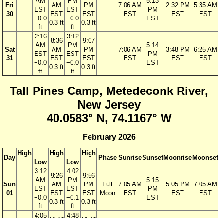
AM
PM
5:13
Fri
AM
PM
7:06 AM
2:32 PM
5:35 AM
EST
EST
PM
30
EST
EST
EST
EST
EST
−0.0
−0.0
EST
0.3 ft
0.3 ft
ft
ft
2:16
3:12
8:36
9:07
AM
PM
5:14
Sat
AM
PM
7:06 AM
3:48 PM
6:25 AM
EST
EST
PM
31
EST
EST
EST
EST
EST
−0.0
−0.0
EST
0.3 ft
0.3 ft
ft
ft
Tall Pines Camp, Metedeconk River,
New Jersey
40.0583° N, 74.1167° W
February 2026
High
High
High
Day
Phase
Sunrise
Sunset
Moonrise
Moonset
Low
Low
3:12
4:02
9:26
9:56
AM
PM
5:15
Sun
AM
PM
Full
7:05 AM
5:05 PM
7:05 AM
EST
EST
PM
01
EST
EST
Moon
EST
EST
EST
−0.0
−0.1
EST
0.3 ft
0.3 ft
ft
ft
4:05
4:48