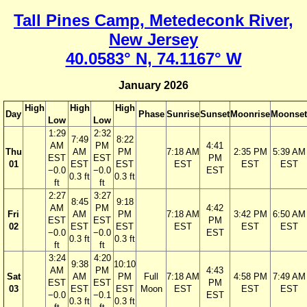
Tall Pines Camp, Metedeconk River,
New Jersey
40.0583° N, 74.1167° W
January 2026
High
High
High
Day
Phase
Sunrise
Sunset
Moonrise
Moonset
Low
Low
1:29
2:32
7:49
8:22
AM
PM
4:41
Thu
AM
PM
7:18 AM
2:35 PM
5:39 AM
EST
EST
PM
01
EST
EST
EST
EST
EST
−0.0
−0.0
EST
0.3 ft
0.3 ft
ft
ft
2:27
3:27
8:45
9:18
AM
PM
4:42
Fri
AM
PM
7:18 AM
3:42 PM
6:50 AM
EST
EST
PM
02
EST
EST
EST
EST
EST
−0.0
−0.0
EST
0.3 ft
0.3 ft
ft
ft
3:24
4:20
9:38
10:10
AM
PM
4:43
Sat
AM
PM
Full
7:18 AM
4:58 PM
7:49 AM
EST
EST
PM
03
EST
EST
Moon
EST
EST
EST
−0.0
−0.1
EST
0.3 ft
0.3 ft