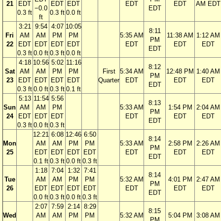
21
EDT
EDT
EDT
EDT
EDT
AM EDT
−0.0
EDT
0.3 ft
0.3 ft
0.0 ft
ft
3:21
9:54
4:07
10:05
8:11
Fri
AM
AM
PM
PM
5:35 AM
11:38 AM
1:12 AM
PM
22
EDT
EDT
EDT
EDT
EDT
EDT
EDT
EDT
0.3 ft
0.0 ft
0.3 ft
0.0 ft
4:18
10:56
5:02
11:16
8:12
Sat
AM
AM
PM
PM
First
5:34 AM
12:48 PM
1:40 AM
PM
23
EDT
EDT
EDT
EDT
Quarter
EDT
EDT
EDT
EDT
0.3 ft
0.0 ft
0.3 ft
0.1 ft
5:13
11:54
5:56
8:13
Sun
AM
AM
PM
5:33 AM
1:54 PM
2:04 AM
PM
24
EDT
EDT
EDT
EDT
EDT
EDT
EDT
0.3 ft
0.0 ft
0.3 ft
12:21
6:08
12:46
6:50
8:14
Mon
AM
AM
PM
PM
5:33 AM
2:58 PM
2:26 AM
PM
25
EDT
EDT
EDT
EDT
EDT
EDT
EDT
EDT
0.1 ft
0.3 ft
0.0 ft
0.3 ft
1:18
7:04
1:32
7:41
8:14
Tue
AM
AM
PM
PM
5:32 AM
4:01 PM
2:47 AM
PM
26
EDT
EDT
EDT
EDT
EDT
EDT
EDT
EDT
0.0 ft
0.3 ft
0.0 ft
0.3 ft
2:07
7:59
2:14
8:29
8:15
Wed
AM
AM
PM
PM
5:32 AM
5:04 PM
3:08 AM
PM