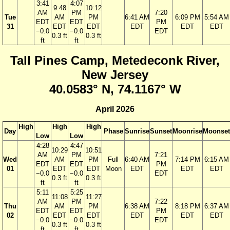
3:41
4:07
9:48
10:12
AM
PM
7:20
Tue
AM
PM
6:41 AM
6:09 PM
5:54 AM
EDT
EDT
PM
31
EDT
EDT
EDT
EDT
EDT
−0.0
−0.0
EDT
0.3 ft
0.3 ft
ft
ft
Tall Pines Camp, Metedeconk River,
New Jersey
40.0583° N, 74.1167° W
April 2026
High
High
High
Day
Phase
Sunrise
Sunset
Moonrise
Moonset
Low
Low
4:28
4:47
10:29
10:51
AM
PM
7:21
Wed
AM
PM
Full
6:40 AM
7:14 PM
6:15 AM
EDT
EDT
PM
01
EDT
EDT
Moon
EDT
EDT
EDT
−0.0
−0.0
EDT
0.3 ft
0.3 ft
ft
ft
5:11
5:25
11:08
11:27
AM
PM
7:22
Thu
AM
PM
6:38 AM
8:18 PM
6:37 AM
EDT
EDT
PM
02
EDT
EDT
EDT
EDT
EDT
−0.0
−0.0
EDT
0.3 ft
0.3 ft
ft
ft