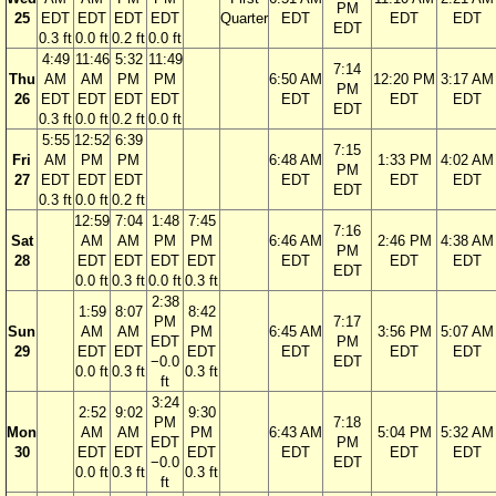
PM
25
EDT
EDT
EDT
EDT
Quarter
EDT
EDT
EDT
EDT
0.3 ft
0.0 ft
0.2 ft
0.0 ft
4:49
11:46
5:32
11:49
7:14
Thu
AM
AM
PM
PM
6:50 AM
12:20 PM
3:17 AM
PM
26
EDT
EDT
EDT
EDT
EDT
EDT
EDT
EDT
0.3 ft
0.0 ft
0.2 ft
0.0 ft
5:55
12:52
6:39
7:15
Fri
AM
PM
PM
6:48 AM
1:33 PM
4:02 AM
PM
27
EDT
EDT
EDT
EDT
EDT
EDT
EDT
0.3 ft
0.0 ft
0.2 ft
12:59
7:04
1:48
7:45
7:16
Sat
AM
AM
PM
PM
6:46 AM
2:46 PM
4:38 AM
PM
28
EDT
EDT
EDT
EDT
EDT
EDT
EDT
EDT
0.0 ft
0.3 ft
0.0 ft
0.3 ft
2:38
1:59
8:07
8:42
PM
7:17
Sun
AM
AM
PM
6:45 AM
3:56 PM
5:07 AM
EDT
PM
29
EDT
EDT
EDT
EDT
EDT
EDT
−0.0
EDT
0.0 ft
0.3 ft
0.3 ft
ft
3:24
2:52
9:02
9:30
PM
7:18
Mon
AM
AM
PM
6:43 AM
5:04 PM
5:32 AM
EDT
PM
30
EDT
EDT
EDT
EDT
EDT
EDT
−0.0
EDT
0.0 ft
0.3 ft
0.3 ft
ft