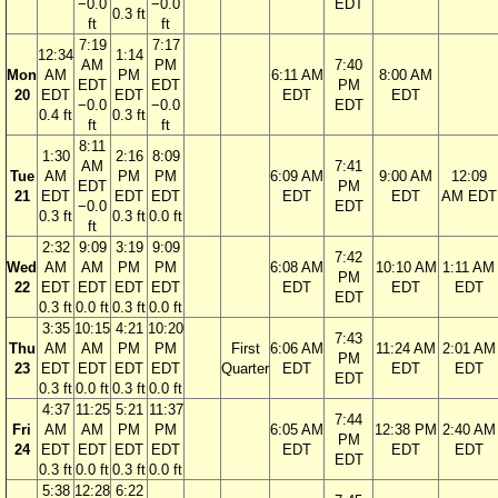
−0.0
−0.0
EDT
0.3 ft
ft
ft
7:19
7:17
12:34
1:14
AM
PM
7:40
Mon
AM
PM
6:11 AM
8:00 AM
EDT
EDT
PM
20
EDT
EDT
EDT
EDT
−0.0
−0.0
EDT
0.4 ft
0.3 ft
ft
ft
8:11
1:30
2:16
8:09
AM
7:41
Tue
AM
PM
PM
6:09 AM
9:00 AM
12:09
EDT
PM
21
EDT
EDT
EDT
EDT
EDT
AM EDT
−0.0
EDT
0.3 ft
0.3 ft
0.0 ft
ft
2:32
9:09
3:19
9:09
7:42
Wed
AM
AM
PM
PM
6:08 AM
10:10 AM
1:11 AM
PM
22
EDT
EDT
EDT
EDT
EDT
EDT
EDT
EDT
0.3 ft
0.0 ft
0.3 ft
0.0 ft
3:35
10:15
4:21
10:20
7:43
Thu
AM
AM
PM
PM
First
6:06 AM
11:24 AM
2:01 AM
PM
23
EDT
EDT
EDT
EDT
Quarter
EDT
EDT
EDT
EDT
0.3 ft
0.0 ft
0.3 ft
0.0 ft
4:37
11:25
5:21
11:37
7:44
Fri
AM
AM
PM
PM
6:05 AM
12:38 PM
2:40 AM
PM
24
EDT
EDT
EDT
EDT
EDT
EDT
EDT
EDT
0.3 ft
0.0 ft
0.3 ft
0.0 ft
5:38
12:28
6:22