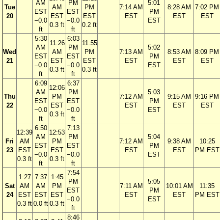
AM
PM
5:01
Tue
AM
PM
7:14 AM
8:28 AM
7:02 PM
EST
EST
PM
20
EST
EST
EST
EST
EST
−0.0
−0.0
EST
0.3 ft
0.2 ft
ft
ft
5:30
6:03
11:26
11:55
AM
PM
5:02
Wed
AM
PM
7:13 AM
8:53 AM
8:09 PM
EST
EST
PM
21
EST
EST
EST
EST
EST
−0.0
−0.0
EST
0.3 ft
0.3 ft
ft
ft
6:09
6:37
12:06
AM
PM
5:03
Thu
PM
7:12 AM
9:15 AM
9:16 PM
EST
EST
PM
22
EST
EST
EST
EST
−0.0
−0.0
EST
0.3 ft
ft
ft
6:50
7:13
12:39
12:53
AM
PM
5:04
Fri
AM
PM
7:12 AM
9:38 AM
10:25
EST
EST
PM
23
EST
EST
EST
EST
PM EST
−0.0
−0.0
EST
0.3 ft
0.3 ft
ft
ft
7:54
1:27
7:37
1:45
PM
5:05
Sat
AM
AM
PM
7:11 AM
10:01 AM
11:35
EST
PM
24
EST
EST
EST
EST
EST
PM EST
−0.0
EST
0.3 ft
0.0 ft
0.3 ft
ft
8:46