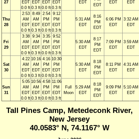
27
EDT
EDT
EDT
EDT
EDT
EDT
EDT
EDT
0.0 ft
0.3 ft
0.0 ft
0.3 ft
2:53
8:49
2:54
9:12
8:16
Thu
AM
AM
PM
PM
5:31 AM
6:06 PM
3:32 AM
PM
28
EDT
EDT
EDT
EDT
EDT
EDT
EDT
EDT
0.0 ft
0.3 ft
0.0 ft
0.3 ft
3:38
9:34
3:35
9:52
8:17
Fri
AM
AM
PM
PM
5:30 AM
7:09 PM
3:59 AM
PM
29
EDT
EDT
EDT
EDT
EDT
EDT
EDT
EDT
0.0 ft
0.3 ft
0.0 ft
0.3 ft
4:22
10:16
4:16
10:30
8:18
Sat
AM
AM
PM
PM
5:30 AM
8:11 PM
4:31 AM
PM
30
EDT
EDT
EDT
EDT
EDT
EDT
EDT
EDT
0.0 ft
0.3 ft
0.0 ft
0.3 ft
5:05
10:56
4:58
11:06
8:18
Sun
AM
AM
PM
PM
Full
5:29 AM
9:09 PM
5:10 AM
PM
31
EDT
EDT
EDT
EDT
Moon
EDT
EDT
EDT
EDT
0.0 ft
0.3 ft
0.0 ft
0.3 ft
Tall Pines Camp, Metedeconk River,
New Jersey
40.0583° N, 74.1167° W