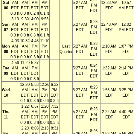
Sat
AM
AM
PM
PM
5:27 AM
12:23 AM
10:57
PM
06
EDT
EDT
EDT
EDT
EDT
EDT
AM EDT
EDT
0.3 ft
0.0 ft
0.2 ft
0.1 ft
3:13
9:39
4:00
9:53
8:23
Sun
AM
AM
PM
PM
5:27 AM
12:48 AM
12:02
PM
07
EDT
EDT
EDT
EDT
EDT
EDT
PM EDT
EDT
0.3 ft
0.0 ft
0.3 ft
0.1 ft
4:03
10:32
4:46
11:10
8:23
Mon
AM
AM
PM
PM
Last
5:27 AM
1:10 AM
1:07 PM
PM
08
EDT
EDT
EDT
EDT
Quarter
EDT
EDT
EDT
EDT
0.3 ft
0.0 ft
0.3 ft
0.1 ft
4:56
11:29
5:37
8:24
Tue
AM
AM
PM
5:27 AM
1:32 AM
2:14 PM
PM
09
EDT
EDT
EDT
EDT
EDT
EDT
EDT
0.3 ft
0.0 ft
0.3 ft
12:20
5:53
12:26
6:32
8:25
Wed
AM
AM
PM
PM
5:27 AM
1:55 AM
3:25 PM
PM
10
EDT
EDT
EDT
EDT
EDT
EDT
EDT
EDT
0.1 ft
0.3 ft
0.0 ft
0.3 ft
1:22
6:57
1:20
7:32
8:25
Thu
AM
AM
PM
PM
5:27 AM
2:22 AM
4:40 PM
PM
11
EDT
EDT
EDT
EDT
EDT
EDT
EDT
EDT
0.0 ft
0.3 ft
0.0 ft
0.3 ft
2:20
8:03
2:13
8:31
8:26
Fri
AM
AM
PM
PM
5:26 AM
2:53 AM
5:59 PM