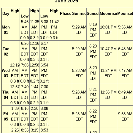
June 2026
High
High
High
Day
Phase
Sunrise
Sunset
Moonrise
Moonset
Low
Low
5:46
11:35
5:38
11:42
8:19
Mon
AM
AM
PM
PM
5:29 AM
10:01 PM
5:55 AM
PM
01
EDT
EDT
EDT
EDT
EDT
EDT
EDT
EDT
0.0 ft
0.3 ft
0.0 ft
0.3 ft
6:26
12:16
6:17
8:20
Tue
AM
PM
PM
5:29 AM
10:47 PM
6:48 AM
PM
02
EDT
EDT
EDT
EDT
EDT
EDT
EDT
0.0 ft
0.3 ft
0.1 ft
12:19
7:03
12:58
6:54
8:20
Wed
AM
AM
PM
PM
5:28 AM
11:24 PM
7:47 AM
PM
03
EDT
EDT
EDT
EDT
EDT
EDT
EDT
EDT
0.3 ft
0.0 ft
0.2 ft
0.1 ft
12:57
7:40
1:44
7:30
8:21
Thu
AM
AM
PM
PM
5:28 AM
11:56 PM
8:49 AM
PM
04
EDT
EDT
EDT
EDT
EDT
EDT
EDT
EDT
0.3 ft
0.0 ft
0.2 ft
0.1 ft
1:39
8:16
2:30
8:08
8:22
Fri
AM
AM
PM
PM
5:28 AM
9:53 AM
PM
05
EDT
EDT
EDT
EDT
EDT
EDT
EDT
0.3 ft
0.0 ft
0.2 ft
0.1 ft
2:25
8:55
3:15
8:53
8:22