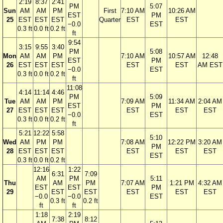
2:19
8:37
2:41
PM
5:07
Sun
AM
AM
PM
First
7:10 AM
10:26 AM
EST
PM
25
EST
EST
EST
Quarter
EST
EST
−0.0
EST
0.3 ft
0.0 ft
0.2 ft
ft
9:54
3:15
9:55
3:40
PM
5:08
Mon
AM
AM
PM
7:10 AM
10:57 AM
12:48
EST
PM
26
EST
EST
EST
EST
EST
AM EST
−0.0
EST
0.3 ft
0.0 ft
0.2 ft
ft
11:08
4:14
11:14
4:46
PM
5:09
Tue
AM
AM
PM
7:09 AM
11:34 AM
2:04 AM
EST
PM
27
EST
EST
EST
EST
EST
EST
−0.0
EST
0.3 ft
0.0 ft
0.2 ft
ft
5:21
12:22
5:58
5:10
Wed
AM
PM
PM
7:08 AM
12:22 PM
3:20 AM
PM
28
EST
EST
EST
EST
EST
EST
EST
0.3 ft
0.0 ft
0.2 ft
12:16
1:22
6:31
7:09
AM
PM
5:11
Thu
AM
PM
7:07 AM
1:21 PM
4:32 AM
EST
EST
PM
29
EST
EST
EST
EST
EST
−0.0
−0.0
EST
0.3 ft
0.2 ft
ft
ft
1:18
2:19
7:38
8:12