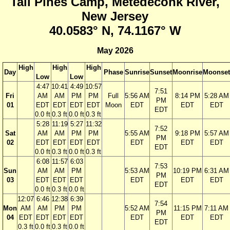
Tall Pines Camp, Metedeconk River,
New Jersey
40.0583° N, 74.1167° W
May 2026
High
High
High
Day
Phase
Sunrise
Sunset
Moonrise
Moonset
Low
Low
4:47
10:41
4:49
10:57
7:51
Fri
AM
AM
PM
PM
Full
5:56 AM
8:14 PM
5:28 AM
PM
01
EDT
EDT
EDT
EDT
Moon
EDT
EDT
EDT
EDT
0.0 ft
0.3 ft
0.0 ft
0.3 ft
5:28
11:19
5:27
11:32
7:52
Sat
AM
AM
PM
PM
5:55 AM
9:18 PM
5:57 AM
PM
02
EDT
EDT
EDT
EDT
EDT
EDT
EDT
EDT
0.0 ft
0.3 ft
0.0 ft
0.3 ft
6:08
11:57
6:03
7:53
Sun
AM
AM
PM
5:53 AM
10:19 PM
6:31 AM
PM
03
EDT
EDT
EDT
EDT
EDT
EDT
EDT
0.0 ft
0.3 ft
0.0 ft
12:07
6:46
12:38
6:39
7:54
Mon
AM
AM
PM
PM
5:52 AM
11:15 PM
7:11 AM
PM
04
EDT
EDT
EDT
EDT
EDT
EDT
EDT
EDT
0.3 ft
0.0 ft
0.3 ft
0.0 ft