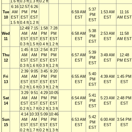
1.6 ft
0.3 ft
1.3 ft
0.2 ft
6:16
12:57
6:26
5:37
Tue
AM
PM
PM
6:59 AM
1:53 AM
11:16
PM
10
EST
EST
EST
EST
EST
AM EST
EST
1.5 ft
0.4 ft
1.2 ft
12:49
7:15
1:58
7:28
5:38
Wed
AM
AM
PM
PM
6:58 AM
2:53 AM
11:58
PM
11
EST
EST
EST
EST
EST
EST
AM EST
EST
0.3 ft
1.5 ft
0.4 ft
1.2 ft
1:45
8:13
2:54
8:27
5:39
Thu
AM
AM
PM
PM
6:57 AM
3:49 AM
12:48
PM
12
EST
EST
EST
EST
EST
EST
PM EST
EST
0.3 ft
1.6 ft
0.3 ft
1.2 ft
2:39
9:05
3:45
9:20
5:40
Fri
AM
AM
PM
PM
6:55 AM
4:39 AM
1:45 PM
PM
13
EST
EST
EST
EST
EST
EST
EST
EST
0.2 ft
1.6 ft
0.3 ft
1.2 ft
3:29
9:51
4:29
10:05
5:41
Sat
AM
AM
PM
PM
6:54 AM
5:23 AM
2:48 PM
PM
14
EST
EST
EST
EST
EST
EST
EST
EST
0.2 ft
1.7 ft
0.2 ft
1.3 ft
4:14
10:33
5:09
10:46
5:42
Sun
AM
AM
PM
PM
6:53 AM
6:00 AM
3:54 PM
PM
15
EST
EST
EST
EST
EST
EST
EST
EST
0.2 ft
1.7 ft
0.2 ft
1.3 ft