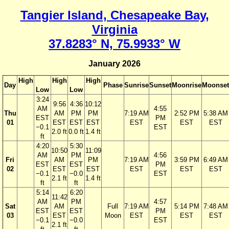
Tangier Island, Chesapeake Bay,
Virginia
37.8283° N, 75.9933° W
January 2026
High
High
High
Day
Phase
Sunrise
Sunset
Moonrise
Moonset
Low
Low
3:24
9:56
4:36
10:12
AM
4:55
Thu
AM
PM
PM
7:19 AM
2:52 PM
5:38 AM
EST
PM
01
EST
EST
EST
EST
EST
EST
−0.1
EST
2.0 ft
0.0 ft
1.4 ft
ft
4:20
5:30
10:50
11:09
AM
PM
4:56
Fri
AM
PM
7:19 AM
3:59 PM
6:49 AM
EST
EST
PM
02
EST
EST
EST
EST
EST
−0.1
−0.0
EST
2.1 ft
1.4 ft
ft
ft
5:14
6:20
11:42
AM
PM
4:57
Sat
AM
Full
7:19 AM
5:14 PM
7:48 AM
EST
EST
PM
03
EST
Moon
EST
EST
EST
−0.1
−0.0
EST
2.1 ft