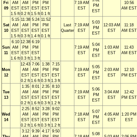
Fri
AM
AM
PM
PM
7:19 AM
10:56
PM
09
EST
EST
EST
EST
EST
AM EST
EST
1.5 ft
0.2 ft
1.5 ft
0.1 ft
5:15
11:38
5:24
11:52
5:03
Sat
AM
AM
PM
PM
Last
7:19 AM
12:03 AM
11:18
PM
10
EST
EST
EST
EST
Quarter
EST
EST
AM EST
EST
1.5 ft
0.3 ft
1.4 ft
0.1 ft
6:10
12:38
6:19
5:04
Sun
AM
PM
PM
7:19 AM
1:03 AM
11:43
PM
11
EST
EST
EST
EST
EST
AM EST
EST
1.6 ft
0.3 ft
1.3 ft
12:43
7:06
1:38
7:15
5:05
Mon
AM
AM
PM
PM
7:19 AM
2:03 AM
12:10
PM
12
EST
EST
EST
EST
EST
EST
PM EST
EST
0.2 ft
1.6 ft
0.3 ft
1.3 ft
1:35
8:01
2:35
8:10
5:06
Tue
AM
AM
PM
PM
7:19 AM
3:04 AM
12:42
PM
13
EST
EST
EST
EST
EST
EST
PM EST
EST
0.2 ft
1.6 ft
0.3 ft
1.2 ft
2:25
8:52
3:28
9:02
5:07
Wed
AM
AM
PM
PM
7:18 AM
4:05 AM
1:20 PM
PM
14
EST
EST
EST
EST
EST
EST
EST
EST
0.2 ft
1.6 ft
0.3 ft
1.2 ft
3:12
9:39
4:17
9:50
5:08
Thu
AM
AM
PM
PM
7:18 AM
5:03 AM
2:06 PM