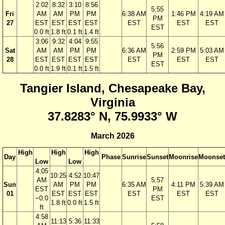
2:02
8:32
3:10
8:56
5:55
Fri
AM
AM
PM
PM
6:38 AM
1:46 PM
4:19 AM
PM
27
EST
EST
EST
EST
EST
EST
EST
EST
0.0 ft
1.8 ft
0.1 ft
1.4 ft
3:06
9:32
4:04
9:55
5:56
Sat
AM
AM
PM
PM
6:36 AM
2:59 PM
5:03 AM
PM
28
EST
EST
EST
EST
EST
EST
EST
EST
0.0 ft
1.9 ft
0.1 ft
1.5 ft
Tangier Island, Chesapeake Bay,
Virginia
37.8283° N, 75.9933° W
March 2026
High
High
High
Day
Phase
Sunrise
Sunset
Moonrise
Moonset
Low
Low
4:05
10:25
4:52
10:47
AM
5:57
Sun
AM
PM
PM
6:35 AM
4:11 PM
5:39 AM
EST
PM
01
EST
EST
EST
EST
EST
EST
−0.0
EST
1.8 ft
0.0 ft
1.5 ft
ft
4:58
11:13
5:36
11:33