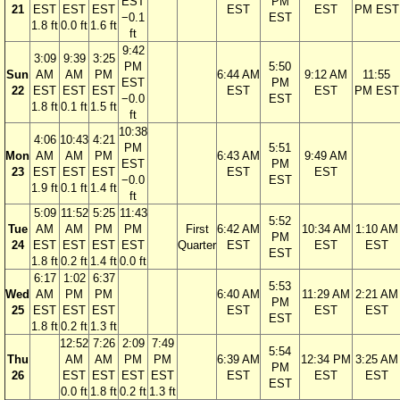
EST
PM
21
EST
EST
EST
EST
EST
PM EST
−0.1
EST
1.8 ft
0.0 ft
1.6 ft
ft
9:42
3:09
9:39
3:25
PM
5:50
Sun
AM
AM
PM
6:44 AM
9:12 AM
11:55
EST
PM
22
EST
EST
EST
EST
EST
PM EST
−0.0
EST
1.8 ft
0.1 ft
1.5 ft
ft
10:38
4:06
10:43
4:21
PM
5:51
Mon
AM
AM
PM
6:43 AM
9:49 AM
EST
PM
23
EST
EST
EST
EST
EST
−0.0
EST
1.9 ft
0.1 ft
1.4 ft
ft
5:09
11:52
5:25
11:43
5:52
Tue
AM
AM
PM
PM
First
6:42 AM
10:34 AM
1:10 AM
PM
24
EST
EST
EST
EST
Quarter
EST
EST
EST
EST
1.8 ft
0.2 ft
1.4 ft
0.0 ft
6:17
1:02
6:37
5:53
Wed
AM
PM
PM
6:40 AM
11:29 AM
2:21 AM
PM
25
EST
EST
EST
EST
EST
EST
EST
1.8 ft
0.2 ft
1.3 ft
12:52
7:26
2:09
7:49
5:54
Thu
AM
AM
PM
PM
6:39 AM
12:34 PM
3:25 AM
PM
26
EST
EST
EST
EST
EST
EST
EST
EST
0.0 ft
1.8 ft
0.2 ft
1.3 ft