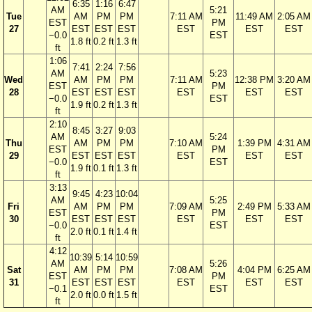
6:35
1:16
6:47
AM
5:21
Tue
AM
PM
PM
7:11 AM
11:49 AM
2:05 AM
EST
PM
27
EST
EST
EST
EST
EST
EST
−0.0
EST
1.8 ft
0.2 ft
1.3 ft
ft
1:06
7:41
2:24
7:56
AM
5:23
Wed
AM
PM
PM
7:11 AM
12:38 PM
3:20 AM
EST
PM
28
EST
EST
EST
EST
EST
EST
−0.0
EST
1.9 ft
0.2 ft
1.3 ft
ft
2:10
8:45
3:27
9:03
AM
5:24
Thu
AM
PM
PM
7:10 AM
1:39 PM
4:31 AM
EST
PM
29
EST
EST
EST
EST
EST
EST
−0.0
EST
1.9 ft
0.1 ft
1.3 ft
ft
3:13
9:45
4:23
10:04
AM
5:25
Fri
AM
PM
PM
7:09 AM
2:49 PM
5:33 AM
EST
PM
30
EST
EST
EST
EST
EST
EST
−0.0
EST
2.0 ft
0.1 ft
1.4 ft
ft
4:12
10:39
5:14
10:59
AM
5:26
Sat
AM
PM
PM
7:08 AM
4:04 PM
6:25 AM
EST
PM
31
EST
EST
EST
EST
EST
EST
−0.1
EST
2.0 ft
0.0 ft
1.5 ft
ft