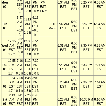
AM
5:58
Mon
AM
PM
PM
6:34 AM
5:20 PM
6:08 AM
EST
PM
02
EST
EST
EST
EST
EST
EST
−0.0
EST
1.8 ft
0.0 ft
1.6 ft
ft
5:47
6:16
11:56
AM
PM
5:59
Tue
AM
Full
6:32 AM
6:26 PM
6:34 AM
EST
EST
PM
03
EST
Moon
EST
EST
EST
−0.0
−0.0
EST
1.8 ft
ft
ft
6:32
12:15
12:36
6:54
AM
6:00
Wed
AM
PM
PM
6:31 AM
7:30 PM
6:58 AM
EST
PM
04
EST
EST
EST
EST
EST
EST
−0.0
EST
1.7 ft
1.7 ft
0.0 ft
ft
12:55
7:16
1:12
7:30
6:01
Thu
AM
AM
PM
PM
6:29 AM
8:33 PM
7:21 AM
PM
05
EST
EST
EST
EST
EST
EST
EST
EST
1.7 ft
0.0 ft
1.6 ft
0.0 ft
1:34
7:58
1:48
8:06
6:02
Fri
AM
AM
PM
PM
6:28 AM
9:36 PM
7:44 AM
PM
06
EST
EST
EST
EST
EST
EST
EST
EST
1.7 ft
0.1 ft
1.5 ft
0.1 ft
2:13
8:41
2:26
8:43
6:03
Sat
AM
AM
PM
PM
6:26 AM
10:38 PM
8:10 AM
PM
07
EST
EST
EST
EST
EST
EST
EST
EST