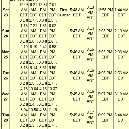
12:08
6:21
12:57
7:01
8:13
Sat
AM
AM
PM
PM
First
5:48 AM
12:58 PM
1:44 AM
PM
23
EDT
EDT
EDT
EDT
Quarter
EDT
EDT
EDT
EDT
0.1 ft
1.7 ft
0.0 ft
1.5 ft
1:15
7:21
1:51
8:02
8:14
Sun
AM
AM
PM
PM
5:47 AM
2:03 PM
2:10 AM
PM
24
EDT
EDT
EDT
EDT
EDT
EDT
EDT
EDT
0.1 ft
1.6 ft
0.0 ft
1.6 ft
2:19
8:19
2:42
8:58
8:15
Mon
AM
AM
PM
PM
5:46 AM
3:05 PM
2:33 AM
PM
25
EDT
EDT
EDT
EDT
EDT
EDT
EDT
EDT
0.2 ft
1.5 ft
0.0 ft
1.6 ft
3:18
9:14
3:31
9:50
8:16
Tue
AM
AM
PM
PM
5:46 AM
4:06 PM
2:56 AM
PM
26
EDT
EDT
EDT
EDT
EDT
EDT
EDT
EDT
0.2 ft
1.5 ft
0.1 ft
1.7 ft
4:13
10:04
4:16
10:37
8:16
Wed
AM
AM
PM
PM
5:45 AM
5:07 PM
3:19 AM
PM
27
EDT
EDT
EDT
EDT
EDT
EDT
EDT
EDT
0.2 ft
1.4 ft
0.1 ft
1.7 ft
5:04
10:50
4:58
11:19
8:17
Thu
AM
AM
PM
PM
5:45 AM
6:09 PM
3:44 AM
PM
28
EDT
EDT
EDT
EDT
EDT
EDT
EDT
EDT
0.2 ft
1.3 ft
0.1 ft
1.7 ft