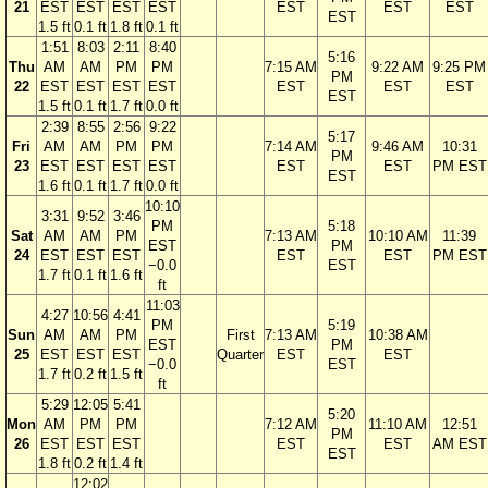
21
EST
EST
EST
EST
EST
EST
EST
EST
1.5 ft
0.1 ft
1.8 ft
0.1 ft
1:51
8:03
2:11
8:40
5:16
Thu
AM
AM
PM
PM
7:15 AM
9:22 AM
9:25 PM
PM
22
EST
EST
EST
EST
EST
EST
EST
EST
1.5 ft
0.1 ft
1.7 ft
0.0 ft
2:39
8:55
2:56
9:22
5:17
Fri
AM
AM
PM
PM
7:14 AM
9:46 AM
10:31
PM
23
EST
EST
EST
EST
EST
EST
PM EST
EST
1.6 ft
0.1 ft
1.7 ft
0.0 ft
10:10
3:31
9:52
3:46
PM
5:18
Sat
AM
AM
PM
7:13 AM
10:10 AM
11:39
EST
PM
24
EST
EST
EST
EST
EST
PM EST
−0.0
EST
1.7 ft
0.1 ft
1.6 ft
ft
11:03
4:27
10:56
4:41
PM
5:19
Sun
AM
AM
PM
First
7:13 AM
10:38 AM
EST
PM
25
EST
EST
EST
Quarter
EST
EST
−0.0
EST
1.7 ft
0.2 ft
1.5 ft
ft
5:29
12:05
5:41
5:20
Mon
AM
PM
PM
7:12 AM
11:10 AM
12:51
PM
26
EST
EST
EST
EST
EST
AM EST
EST
1.8 ft
0.2 ft
1.4 ft
12:02