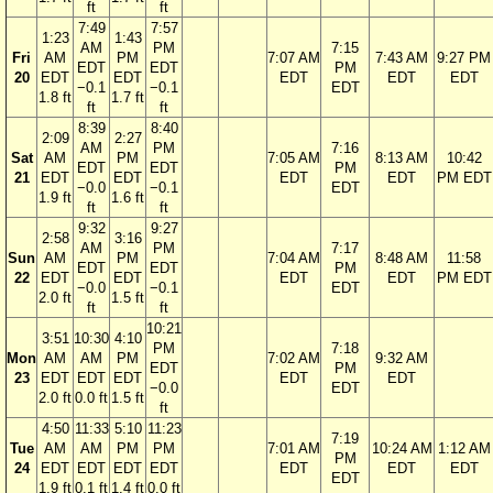
ft
ft
7:49
7:57
1:23
1:43
AM
PM
7:15
Fri
AM
PM
7:07 AM
7:43 AM
9:27 PM
EDT
EDT
PM
20
EDT
EDT
EDT
EDT
EDT
−0.1
−0.1
EDT
1.8 ft
1.7 ft
ft
ft
8:39
8:40
2:09
2:27
AM
PM
7:16
Sat
AM
PM
7:05 AM
8:13 AM
10:42
EDT
EDT
PM
21
EDT
EDT
EDT
EDT
PM EDT
−0.0
−0.1
EDT
1.9 ft
1.6 ft
ft
ft
9:32
9:27
2:58
3:16
AM
PM
7:17
Sun
AM
PM
7:04 AM
8:48 AM
11:58
EDT
EDT
PM
22
EDT
EDT
EDT
EDT
PM EDT
−0.0
−0.1
EDT
2.0 ft
1.5 ft
ft
ft
10:21
3:51
10:30
4:10
PM
7:18
Mon
AM
AM
PM
7:02 AM
9:32 AM
EDT
PM
23
EDT
EDT
EDT
EDT
EDT
−0.0
EDT
2.0 ft
0.0 ft
1.5 ft
ft
4:50
11:33
5:10
11:23
7:19
Tue
AM
AM
PM
PM
7:01 AM
10:24 AM
1:12 AM
PM
24
EDT
EDT
EDT
EDT
EDT
EDT
EDT
EDT
1.9 ft
0.1 ft
1.4 ft
0.0 ft