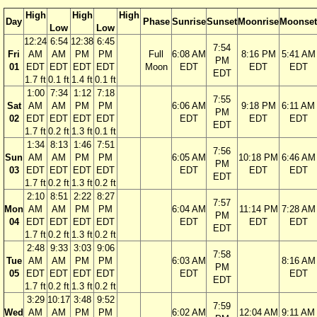
High
High
High
Day
Phase
Sunrise
Sunset
Moonrise
Moonset
Low
Low
12:24
6:54
12:38
6:45
7:54
Fri
AM
AM
PM
PM
Full
6:08 AM
8:16 PM
5:41 AM
PM
01
EDT
EDT
EDT
EDT
Moon
EDT
EDT
EDT
EDT
1.7 ft
0.1 ft
1.4 ft
0.1 ft
1:00
7:34
1:12
7:18
7:55
Sat
AM
AM
PM
PM
6:06 AM
9:18 PM
6:11 AM
PM
02
EDT
EDT
EDT
EDT
EDT
EDT
EDT
EDT
1.7 ft
0.2 ft
1.3 ft
0.1 ft
1:34
8:13
1:46
7:51
7:56
Sun
AM
AM
PM
PM
6:05 AM
10:18 PM
6:46 AM
PM
03
EDT
EDT
EDT
EDT
EDT
EDT
EDT
EDT
1.7 ft
0.2 ft
1.3 ft
0.2 ft
2:10
8:51
2:22
8:27
7:57
Mon
AM
AM
PM
PM
6:04 AM
11:14 PM
7:28 AM
PM
04
EDT
EDT
EDT
EDT
EDT
EDT
EDT
EDT
1.7 ft
0.2 ft
1.3 ft
0.2 ft
2:48
9:33
3:03
9:06
7:58
Tue
AM
AM
PM
PM
6:03 AM
8:16 AM
PM
05
EDT
EDT
EDT
EDT
EDT
EDT
EDT
1.7 ft
0.2 ft
1.3 ft
0.2 ft
3:29
10:17
3:48
9:52
7:59
Wed
AM
AM
PM
PM
6:02 AM
12:04 AM
9:11 AM