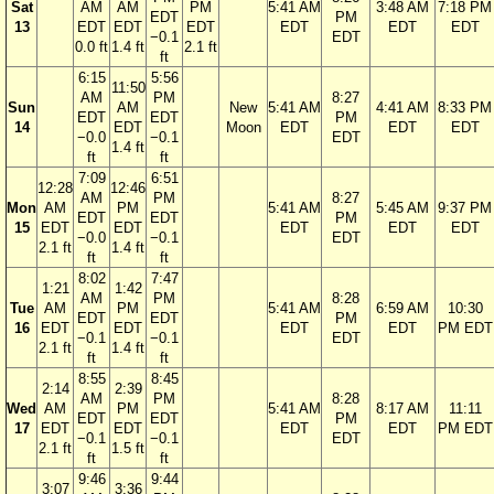
Sat
AM
AM
PM
5:41 AM
3:48 AM
7:18 PM
EDT
PM
13
EDT
EDT
EDT
EDT
EDT
EDT
−0.1
EDT
0.0 ft
1.4 ft
2.1 ft
ft
6:15
5:56
11:50
AM
PM
8:27
Sun
AM
New
5:41 AM
4:41 AM
8:33 PM
EDT
EDT
PM
14
EDT
Moon
EDT
EDT
EDT
−0.0
−0.1
EDT
1.4 ft
ft
ft
7:09
6:51
12:28
12:46
AM
PM
8:27
Mon
AM
PM
5:41 AM
5:45 AM
9:37 PM
EDT
EDT
PM
15
EDT
EDT
EDT
EDT
EDT
−0.0
−0.1
EDT
2.1 ft
1.4 ft
ft
ft
8:02
7:47
1:21
1:42
AM
PM
8:28
Tue
AM
PM
5:41 AM
6:59 AM
10:30
EDT
EDT
PM
16
EDT
EDT
EDT
EDT
PM EDT
−0.1
−0.1
EDT
2.1 ft
1.4 ft
ft
ft
8:55
8:45
2:14
2:39
AM
PM
8:28
Wed
AM
PM
5:41 AM
8:17 AM
11:11
EDT
EDT
PM
17
EDT
EDT
EDT
EDT
PM EDT
−0.1
−0.1
EDT
2.1 ft
1.5 ft
ft
ft
9:46
9:44
3:07
3:36