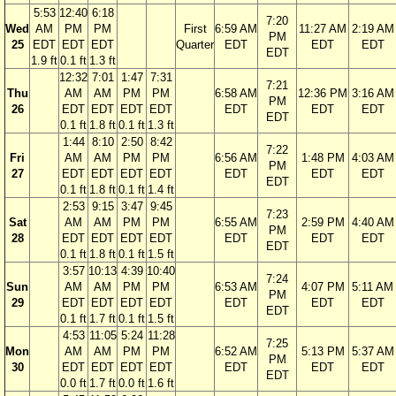
5:53
12:40
6:18
7:20
Wed
AM
PM
PM
First
6:59 AM
11:27 AM
2:19 AM
PM
25
EDT
EDT
EDT
Quarter
EDT
EDT
EDT
EDT
1.9 ft
0.1 ft
1.3 ft
12:32
7:01
1:47
7:31
7:21
Thu
AM
AM
PM
PM
6:58 AM
12:36 PM
3:16 AM
PM
26
EDT
EDT
EDT
EDT
EDT
EDT
EDT
EDT
0.1 ft
1.8 ft
0.1 ft
1.3 ft
1:44
8:10
2:50
8:42
7:22
Fri
AM
AM
PM
PM
6:56 AM
1:48 PM
4:03 AM
PM
27
EDT
EDT
EDT
EDT
EDT
EDT
EDT
EDT
0.1 ft
1.8 ft
0.1 ft
1.4 ft
2:53
9:15
3:47
9:45
7:23
Sat
AM
AM
PM
PM
6:55 AM
2:59 PM
4:40 AM
PM
28
EDT
EDT
EDT
EDT
EDT
EDT
EDT
EDT
0.1 ft
1.8 ft
0.1 ft
1.5 ft
3:57
10:13
4:39
10:40
7:24
Sun
AM
AM
PM
PM
6:53 AM
4:07 PM
5:11 AM
PM
29
EDT
EDT
EDT
EDT
EDT
EDT
EDT
EDT
0.1 ft
1.7 ft
0.1 ft
1.5 ft
4:53
11:05
5:24
11:28
7:25
Mon
AM
AM
PM
PM
6:52 AM
5:13 PM
5:37 AM
PM
30
EDT
EDT
EDT
EDT
EDT
EDT
EDT
EDT
0.0 ft
1.7 ft
0.0 ft
1.6 ft