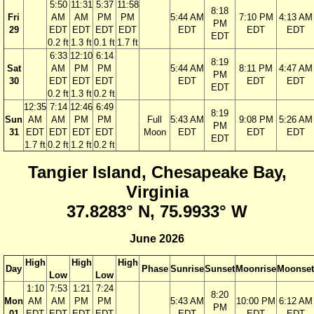
5:50
11:31
5:37
11:58
8:18
Fri
AM
AM
PM
PM
5:44 AM
7:10 PM
4:13 AM
PM
29
EDT
EDT
EDT
EDT
EDT
EDT
EDT
EDT
0.2 ft
1.3 ft
0.1 ft
1.7 ft
6:33
12:10
6:14
8:19
Sat
AM
PM
PM
5:44 AM
8:11 PM
4:47 AM
PM
30
EDT
EDT
EDT
EDT
EDT
EDT
EDT
0.2 ft
1.3 ft
0.2 ft
12:35
7:14
12:46
6:49
8:19
Sun
AM
AM
PM
PM
Full
5:43 AM
9:08 PM
5:26 AM
PM
31
EDT
EDT
EDT
EDT
Moon
EDT
EDT
EDT
EDT
1.7 ft
0.2 ft
1.2 ft
0.2 ft
Tangier Island, Chesapeake Bay,
Virginia
37.8283° N, 75.9933° W
June 2026
High
High
High
Day
Phase
Sunrise
Sunset
Moonrise
Moonset
Low
Low
1:10
7:53
1:21
7:24
8:20
Mon
AM
AM
PM
PM
5:43 AM
10:00 PM
6:12 AM
PM
01
EDT
EDT
EDT
EDT
EDT
EDT
EDT