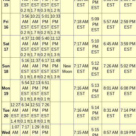
PM
15
EST
EST
EST
EST
EST
EST
EST
EST
0.2 ft
1.7 ft
0.3 ft
1.2 ft
3:56
10:21
5:01
10:33
5:09
Fri
AM
AM
PM
PM
7:18 AM
5:57 AM
2:59 PM
PM
16
EST
EST
EST
EST
EST
EST
EST
EST
0.2 ft
1.7 ft
0.2 ft
1.2 ft
4:37
11:00
5:40
11:12
5:10
Sat
AM
AM
PM
PM
7:17 AM
6:45 AM
3:59 PM
PM
17
EST
EST
EST
EST
EST
EST
EST
EST
0.2 ft
1.7 ft
0.2 ft
1.3 ft
5:16
11:37
6:17
11:49
5:12
Sun
AM
AM
PM
PM
New
7:17 AM
7:26 AM
5:02 PM
PM
18
EST
EST
EST
EST
Moon
EST
EST
EST
EST
0.1 ft
1.8 ft
0.2 ft
1.3 ft
5:54
12:13
6:51
5:13
Mon
AM
PM
PM
7:16 AM
8:01 AM
6:08 PM
PM
19
EST
EST
EST
EST
EST
EST
EST
0.1 ft
1.8 ft
0.1 ft
12:27
6:34
12:51
7:26
5:14
Tue
AM
AM
PM
PM
7:16 AM
8:31 AM
7:14 PM
PM
20
EST
EST
EST
EST
EST
EST
EST
EST
1.4 ft
0.1 ft
1.8 ft
0.1 ft
1:07
7:17
1:29
8:01
5:15
Wed
AM
AM
PM
PM
7:15 AM
8:57 AM
8:19 PM
PM