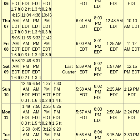
PM
06
EDT
EDT
EDT
EDT
EDT
EDT
EDT
EDT
1.7 ft
0.2 ft
1.3 ft
0.2 ft
4:15
11:04
4:38
10:43
8:00
Thu
AM
AM
PM
PM
6:01 AM
12:48 AM
10:10
PM
07
EDT
EDT
EDT
EDT
EDT
EDT
AM EDT
EDT
1.7 ft
0.3 ft
1.3 ft
0.3 ft
5:05
11:55
5:33
11:42
8:01
Fri
AM
AM
PM
PM
6:00 AM
1:25 AM
11:12
PM
08
EDT
EDT
EDT
EDT
EDT
EDT
AM EDT
EDT
1.6 ft
0.3 ft
1.3 ft
0.3 ft
5:58
12:46
6:31
8:02
Sat
AM
PM
PM
Last
5:59 AM
1:57 AM
12:15
PM
09
EDT
EDT
EDT
Quarter
EDT
EDT
PM EDT
EDT
1.6 ft
0.2 ft
1.3 ft
12:46
6:54
1:37
7:30
8:02
Sun
AM
AM
PM
PM
5:58 AM
2:25 AM
1:19 PM
PM
10
EDT
EDT
EDT
EDT
EDT
EDT
EDT
EDT
0.3 ft
1.6 ft
0.2 ft
1.4 ft
1:49
7:50
2:25
8:26
8:03
Mon
AM
AM
PM
PM
5:57 AM
2:50 AM
2:24 PM
PM
11
EDT
EDT
EDT
EDT
EDT
EDT
EDT
EDT
0.3 ft
1.5 ft
0.2 ft
1.5 ft
2:50
8:45
3:12
9:20
8:04
Tue
AM
AM
PM
PM
5:56 AM
3:15 AM
3:30 PM
PM