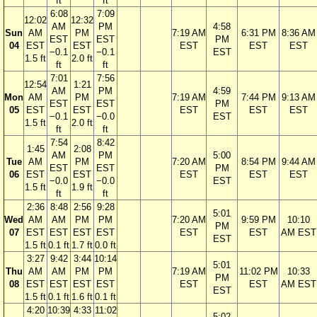
ft
ft
6:08
7:09
12:02
12:32
AM
PM
4:58
Sun
AM
PM
7:19 AM
6:31 PM
8:36 AM
EST
EST
PM
04
EST
EST
EST
EST
EST
−0.1
−0.1
EST
1.5 ft
2.0 ft
ft
ft
7:01
7:56
12:54
1:21
AM
PM
4:59
Mon
AM
PM
7:19 AM
7:44 PM
9:13 AM
EST
EST
PM
05
EST
EST
EST
EST
EST
−0.1
−0.0
EST
1.5 ft
2.0 ft
ft
ft
7:54
8:42
1:45
2:08
AM
PM
5:00
Tue
AM
PM
7:20 AM
8:54 PM
9:44 AM
EST
EST
PM
06
EST
EST
EST
EST
EST
−0.0
−0.0
EST
1.5 ft
1.9 ft
ft
ft
2:36
8:48
2:56
9:28
5:01
Wed
AM
AM
PM
PM
7:20 AM
9:59 PM
10:10
PM
07
EST
EST
EST
EST
EST
EST
AM EST
EST
1.5 ft
0.1 ft
1.7 ft
0.0 ft
3:27
9:42
3:44
10:14
5:01
Thu
AM
AM
PM
PM
7:19 AM
11:02 PM
10:33
PM
08
EST
EST
EST
EST
EST
EST
AM EST
EST
1.5 ft
0.1 ft
1.6 ft
0.1 ft
4:20
10:39
4:33
11:02
5:02