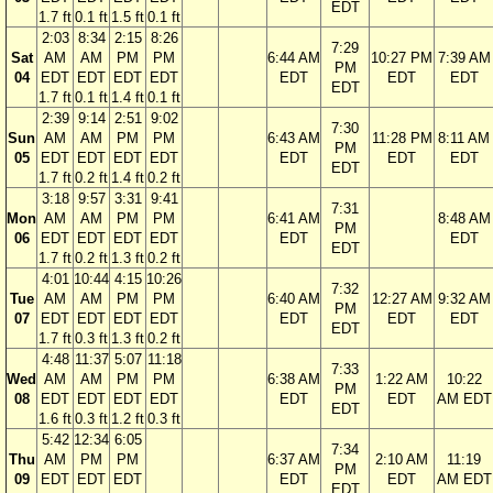
EDT
1.7 ft
0.1 ft
1.5 ft
0.1 ft
2:03
8:34
2:15
8:26
7:29
Sat
AM
AM
PM
PM
6:44 AM
10:27 PM
7:39 AM
PM
04
EDT
EDT
EDT
EDT
EDT
EDT
EDT
EDT
1.7 ft
0.1 ft
1.4 ft
0.1 ft
2:39
9:14
2:51
9:02
7:30
Sun
AM
AM
PM
PM
6:43 AM
11:28 PM
8:11 AM
PM
05
EDT
EDT
EDT
EDT
EDT
EDT
EDT
EDT
1.7 ft
0.2 ft
1.4 ft
0.2 ft
3:18
9:57
3:31
9:41
7:31
Mon
AM
AM
PM
PM
6:41 AM
8:48 AM
PM
06
EDT
EDT
EDT
EDT
EDT
EDT
EDT
1.7 ft
0.2 ft
1.3 ft
0.2 ft
4:01
10:44
4:15
10:26
7:32
Tue
AM
AM
PM
PM
6:40 AM
12:27 AM
9:32 AM
PM
07
EDT
EDT
EDT
EDT
EDT
EDT
EDT
EDT
1.7 ft
0.3 ft
1.3 ft
0.2 ft
4:48
11:37
5:07
11:18
7:33
Wed
AM
AM
PM
PM
6:38 AM
1:22 AM
10:22
PM
08
EDT
EDT
EDT
EDT
EDT
EDT
AM EDT
EDT
1.6 ft
0.3 ft
1.2 ft
0.3 ft
5:42
12:34
6:05
7:34
Thu
AM
PM
PM
6:37 AM
2:10 AM
11:19
PM
09
EDT
EDT
EDT
EDT
EDT
AM EDT
EDT