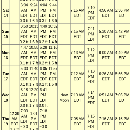
3:04
9:24
4:04
9:44
7:10
Sat
AM
AM
PM
PM
7:16 AM
4:56 AM
2:36 PM
PM
14
EDT
EDT
EDT
EDT
EDT
EDT
EDT
EDT
0.3 ft
1.6 ft
0.3 ft
1.3 ft
3:58
10:13
4:49
10:32
7:11
Sun
AM
AM
PM
PM
7:15 AM
5:30 AM
3:42 PM
PM
15
EDT
EDT
EDT
EDT
EDT
EDT
EDT
EDT
0.2 ft
1.6 ft
0.2 ft
1.4 ft
4:47
10:58
5:28
11:16
7:12
Mon
AM
AM
PM
PM
7:13 AM
6:00 AM
4:49 PM
PM
16
EDT
EDT
EDT
EDT
EDT
EDT
EDT
EDT
0.1 ft
1.7 ft
0.2 ft
1.5 ft
5:33
11:40
6:05
11:57
7:13
Tue
AM
AM
PM
PM
7:12 AM
6:26 AM
5:56 PM
PM
17
EDT
EDT
EDT
EDT
EDT
EDT
EDT
EDT
0.1 ft
1.7 ft
0.1 ft
1.6 ft
6:18
12:20
6:41
7:14
Wed
AM
PM
PM
New
7:10 AM
6:51 AM
7:05 PM
PM
18
EDT
EDT
EDT
Moon
EDT
EDT
EDT
EDT
0.0 ft
1.7 ft
0.0 ft
7:03
7:18
12:39
1:01
AM
PM
7:15
Thu
AM
PM
7:08 AM
7:16 AM
8:15 PM
EDT
EDT
PM
19
EDT
EDT
EDT
EDT
EDT
−0.0
−0.0
EDT
1.7 ft
1.7 ft