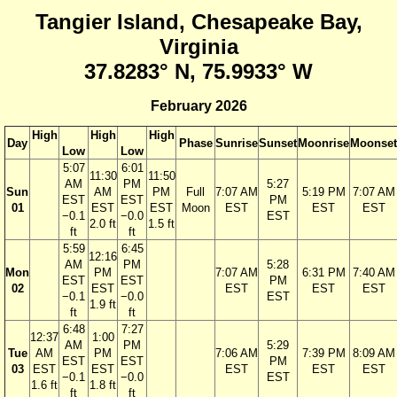
Tangier Island, Chesapeake Bay,
Virginia
37.8283° N, 75.9933° W
February 2026
High
High
High
Day
Phase
Sunrise
Sunset
Moonrise
Moonset
Low
Low
5:07
6:01
11:30
11:50
AM
PM
5:27
Sun
AM
PM
Full
7:07 AM
5:19 PM
7:07 AM
EST
EST
PM
01
EST
EST
Moon
EST
EST
EST
−0.1
−0.0
EST
2.0 ft
1.5 ft
ft
ft
5:59
6:45
12:16
AM
PM
5:28
Mon
PM
7:07 AM
6:31 PM
7:40 AM
EST
EST
PM
02
EST
EST
EST
EST
−0.1
−0.0
EST
1.9 ft
ft
ft
6:48
7:27
12:37
1:00
AM
PM
5:29
Tue
AM
PM
7:06 AM
7:39 PM
8:09 AM
EST
EST
PM
03
EST
EST
EST
EST
EST
−0.1
−0.0
EST
1.6 ft
1.8 ft
ft
ft