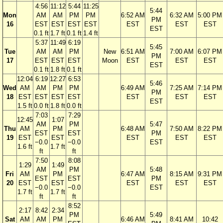
4:56
11:12
5:44
11:25
5:44
Mon
AM
AM
PM
PM
6:52 AM
6:32 AM
5:00 PM
PM
16
EST
EST
EST
EST
EST
EST
EST
EST
0.1 ft
1.7 ft
0.1 ft
1.4 ft
5:37
11:49
6:19
5:45
Tue
AM
AM
PM
New
6:51 AM
7:00 AM
6:07 PM
PM
17
EST
EST
EST
Moon
EST
EST
EST
EST
0.1 ft
1.8 ft
0.1 ft
12:04
6:19
12:27
6:53
5:46
Wed
AM
AM
PM
PM
6:49 AM
7:25 AM
7:14 PM
PM
18
EST
EST
EST
EST
EST
EST
EST
EST
1.5 ft
0.0 ft
1.8 ft
0.0 ft
7:03
7:29
12:45
1:07
AM
PM
5:47
Thu
AM
PM
6:48 AM
7:50 AM
8:22 PM
EST
EST
PM
19
EST
EST
EST
EST
EST
−0.0
−0.0
EST
1.6 ft
1.7 ft
ft
ft
7:50
8:08
1:29
1:49
AM
PM
5:48
Fri
AM
PM
6:47 AM
8:15 AM
9:31 PM
EST
EST
PM
20
EST
EST
EST
EST
EST
−0.0
−0.0
EST
1.7 ft
1.7 ft
ft
ft
8:52
2:17
8:42
2:34
PM
5:49
Sat
AM
AM
PM
6:46 AM
8:41 AM
10:42