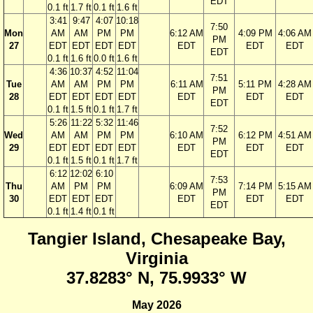
EDT
0.1 ft
1.7 ft
0.1 ft
1.6 ft
3:41
9:47
4:07
10:18
7:50
Mon
AM
AM
PM
PM
6:12 AM
4:09 PM
4:06 AM
PM
27
EDT
EDT
EDT
EDT
EDT
EDT
EDT
EDT
0.1 ft
1.6 ft
0.0 ft
1.6 ft
4:36
10:37
4:52
11:04
7:51
Tue
AM
AM
PM
PM
6:11 AM
5:11 PM
4:28 AM
PM
28
EDT
EDT
EDT
EDT
EDT
EDT
EDT
EDT
0.1 ft
1.5 ft
0.1 ft
1.7 ft
5:26
11:22
5:32
11:46
7:52
Wed
AM
AM
PM
PM
6:10 AM
6:12 PM
4:51 AM
PM
29
EDT
EDT
EDT
EDT
EDT
EDT
EDT
EDT
0.1 ft
1.5 ft
0.1 ft
1.7 ft
6:12
12:02
6:10
7:53
Thu
AM
PM
PM
6:09 AM
7:14 PM
5:15 AM
PM
30
EDT
EDT
EDT
EDT
EDT
EDT
EDT
0.1 ft
1.4 ft
0.1 ft
Tangier Island, Chesapeake Bay,
Virginia
37.8283° N, 75.9933° W
May 2026