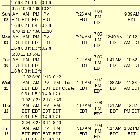
1.7 ft
0.2 ft
1.5 ft
0.1 ft
3:55
10:26
4:06
10:24
7:04
Sun
AM
AM
PM
PM
7:25 AM
9:39 AM
PM
08
EDT
EDT
EDT
EDT
EDT
EDT
EDT
1.6 ft
0.2 ft
1.4 ft
0.2 ft
4:40
11:17
4:50
11:10
7:05
Mon
AM
AM
PM
PM
7:24 AM
12:40 AM
10:12
PM
09
EDT
EDT
EDT
EDT
EDT
EDT
AM EDT
EDT
1.6 ft
0.3 ft
1.3 ft
0.2 ft
5:30
12:13
5:42
7:06
Tue
AM
PM
PM
7:22 AM
1:41 AM
10:52
PM
10
EDT
EDT
EDT
EDT
EDT
AM EDT
EDT
1.6 ft
0.3 ft
1.2 ft
12:02
6:26
1:15
6:42
7:07
Wed
AM
AM
PM
PM
Last
7:21 AM
2:38 AM
11:38
PM
11
EDT
EDT
EDT
EDT
Quarter
EDT
EDT
AM EDT
EDT
0.3 ft
1.5 ft
0.4 ft
1.2 ft
1:02
7:27
2:17
7:46
7:08
Thu
AM
AM
PM
PM
7:19 AM
3:31 AM
12:32
PM
12
EDT
EDT
EDT
EDT
EDT
EDT
PM EDT
EDT
0.3 ft
1.5 ft
0.4 ft
1.2 ft
2:04
8:27
3:14
8:49
7:09
Fri
AM
AM
PM
PM
7:18 AM
4:17 AM
1:32 PM
PM
13
EDT
EDT
EDT
EDT
EDT
EDT
EDT
EDT
0.3 ft
1.5 ft
0.3 ft
1.2 ft