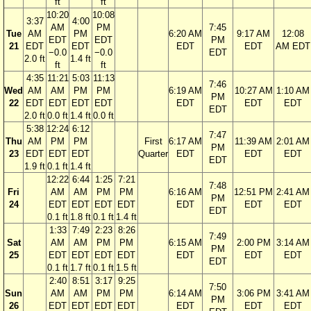
ft
ft
10:20
10:08
3:37
4:00
AM
PM
7:45
Tue
AM
PM
6:20 AM
9:17 AM
12:08
EDT
EDT
PM
21
EDT
EDT
EDT
EDT
AM EDT
−0.0
−0.0
EDT
2.0 ft
1.4 ft
ft
ft
4:35
11:21
5:03
11:13
7:46
Wed
AM
AM
PM
PM
6:19 AM
10:27 AM
1:10 AM
PM
22
EDT
EDT
EDT
EDT
EDT
EDT
EDT
EDT
2.0 ft
0.0 ft
1.4 ft
0.0 ft
5:38
12:24
6:12
7:47
Thu
AM
PM
PM
First
6:17 AM
11:39 AM
2:01 AM
PM
23
EDT
EDT
EDT
Quarter
EDT
EDT
EDT
EDT
1.9 ft
0.1 ft
1.4 ft
12:22
6:44
1:25
7:21
7:48
Fri
AM
AM
PM
PM
6:16 AM
12:51 PM
2:41 AM
PM
24
EDT
EDT
EDT
EDT
EDT
EDT
EDT
EDT
0.1 ft
1.8 ft
0.1 ft
1.4 ft
1:33
7:49
2:23
8:26
7:49
Sat
AM
AM
PM
PM
6:15 AM
2:00 PM
3:14 AM
PM
25
EDT
EDT
EDT
EDT
EDT
EDT
EDT
EDT
0.1 ft
1.7 ft
0.1 ft
1.5 ft
2:40
8:51
3:17
9:25
7:50
Sun
AM
AM
PM
PM
6:14 AM
3:06 PM
3:41 AM
PM
26
EDT
EDT
EDT
EDT
EDT
EDT
EDT