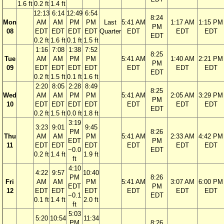
1.6 ft
0.2 ft
1.4 ft
12:13
6:14
12:49
6:54
8:24
Mon
AM
AM
PM
PM
Last
5:41 AM
1:17 AM
1:15 PM
PM
08
EDT
EDT
EDT
EDT
Quarter
EDT
EDT
EDT
EDT
0.2 ft
1.6 ft
0.1 ft
1.5 ft
1:16
7:08
1:38
7:52
8:25
Tue
AM
AM
PM
PM
5:41 AM
1:40 AM
2:21 PM
PM
09
EDT
EDT
EDT
EDT
EDT
EDT
EDT
EDT
0.2 ft
1.5 ft
0.1 ft
1.6 ft
2:20
8:05
2:28
8:49
8:25
Wed
AM
AM
PM
PM
5:41 AM
2:05 AM
3:29 PM
PM
10
EDT
EDT
EDT
EDT
EDT
EDT
EDT
EDT
0.2 ft
1.5 ft
0.0 ft
1.8 ft
3:19
3:23
9:01
9:45
PM
8:26
Thu
AM
AM
PM
5:41 AM
2:33 AM
4:42 PM
EDT
PM
11
EDT
EDT
EDT
EDT
EDT
EDT
−0.0
EDT
0.2 ft
1.4 ft
1.9 ft
ft
4:10
4:22
9:57
10:40
PM
8:26
Fri
AM
AM
PM
5:41 AM
3:07 AM
6:00 PM
EDT
PM
12
EDT
EDT
EDT
EDT
EDT
EDT
−0.1
EDT
0.1 ft
1.4 ft
2.0 ft
ft
5:03
5:20
10:54
11:34
PM
8:26