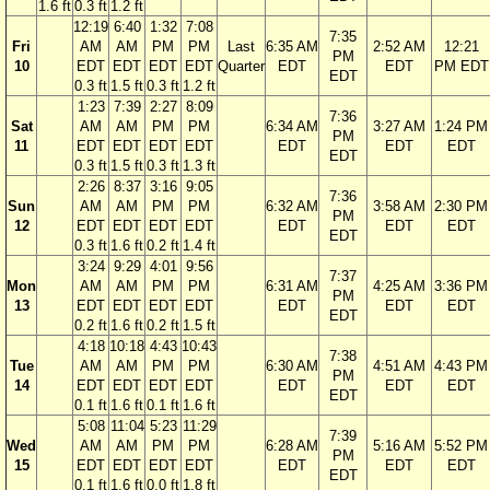
1.6 ft
0.3 ft
1.2 ft
12:19
6:40
1:32
7:08
7:35
Fri
AM
AM
PM
PM
Last
6:35 AM
2:52 AM
12:21
PM
10
EDT
EDT
EDT
EDT
Quarter
EDT
EDT
PM EDT
EDT
0.3 ft
1.5 ft
0.3 ft
1.2 ft
1:23
7:39
2:27
8:09
7:36
Sat
AM
AM
PM
PM
6:34 AM
3:27 AM
1:24 PM
PM
11
EDT
EDT
EDT
EDT
EDT
EDT
EDT
EDT
0.3 ft
1.5 ft
0.3 ft
1.3 ft
2:26
8:37
3:16
9:05
7:36
Sun
AM
AM
PM
PM
6:32 AM
3:58 AM
2:30 PM
PM
12
EDT
EDT
EDT
EDT
EDT
EDT
EDT
EDT
0.3 ft
1.6 ft
0.2 ft
1.4 ft
3:24
9:29
4:01
9:56
7:37
Mon
AM
AM
PM
PM
6:31 AM
4:25 AM
3:36 PM
PM
13
EDT
EDT
EDT
EDT
EDT
EDT
EDT
EDT
0.2 ft
1.6 ft
0.2 ft
1.5 ft
4:18
10:18
4:43
10:43
7:38
Tue
AM
AM
PM
PM
6:30 AM
4:51 AM
4:43 PM
PM
14
EDT
EDT
EDT
EDT
EDT
EDT
EDT
EDT
0.1 ft
1.6 ft
0.1 ft
1.6 ft
5:08
11:04
5:23
11:29
7:39
Wed
AM
AM
PM
PM
6:28 AM
5:16 AM
5:52 PM
PM
15
EDT
EDT
EDT
EDT
EDT
EDT
EDT
EDT
0.1 ft
1.6 ft
0.0 ft
1.8 ft