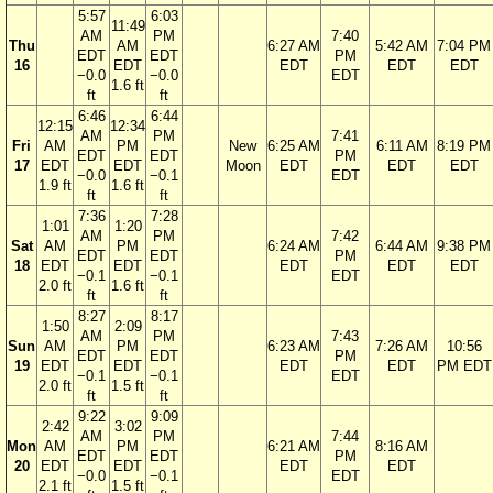
5:57
6:03
11:49
AM
PM
7:40
Thu
AM
6:27 AM
5:42 AM
7:04 PM
EDT
EDT
PM
16
EDT
EDT
EDT
EDT
−0.0
−0.0
EDT
1.6 ft
ft
ft
6:46
6:44
12:15
12:34
AM
PM
7:41
Fri
AM
PM
New
6:25 AM
6:11 AM
8:19 PM
EDT
EDT
PM
17
EDT
EDT
Moon
EDT
EDT
EDT
−0.0
−0.1
EDT
1.9 ft
1.6 ft
ft
ft
7:36
7:28
1:01
1:20
AM
PM
7:42
Sat
AM
PM
6:24 AM
6:44 AM
9:38 PM
EDT
EDT
PM
18
EDT
EDT
EDT
EDT
EDT
−0.1
−0.1
EDT
2.0 ft
1.6 ft
ft
ft
8:27
8:17
1:50
2:09
AM
PM
7:43
Sun
AM
PM
6:23 AM
7:26 AM
10:56
EDT
EDT
PM
19
EDT
EDT
EDT
EDT
PM EDT
−0.1
−0.1
EDT
2.0 ft
1.5 ft
ft
ft
9:22
9:09
2:42
3:02
AM
PM
7:44
Mon
AM
PM
6:21 AM
8:16 AM
EDT
EDT
PM
20
EDT
EDT
EDT
EDT
−0.0
−0.1
EDT
2.1 ft
1.5 ft