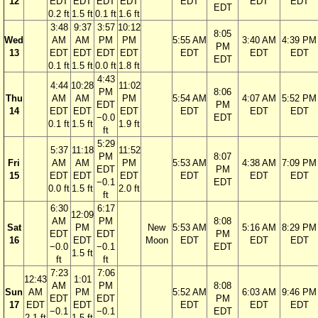
12
EDT
EDT
EDT
EDT
EDT
EDT
EDT
EDT
0.2 ft
1.5 ft
0.1 ft
1.6 ft
3:48
9:37
3:57
10:12
8:05
Wed
AM
AM
PM
PM
5:55 AM
3:40 AM
4:39 PM
PM
13
EDT
EDT
EDT
EDT
EDT
EDT
EDT
EDT
0.1 ft
1.5 ft
0.0 ft
1.8 ft
4:43
4:44
10:28
11:02
PM
8:06
Thu
AM
AM
PM
5:54 AM
4:07 AM
5:52 PM
EDT
PM
14
EDT
EDT
EDT
EDT
EDT
EDT
−0.0
EDT
0.1 ft
1.5 ft
1.9 ft
ft
5:29
5:37
11:18
11:52
PM
8:07
Fri
AM
AM
PM
5:53 AM
4:38 AM
7:09 PM
EDT
PM
15
EDT
EDT
EDT
EDT
EDT
EDT
−0.1
EDT
0.0 ft
1.5 ft
2.0 ft
ft
6:30
6:17
12:09
AM
PM
8:08
Sat
PM
New
5:53 AM
5:16 AM
8:29 PM
EDT
EDT
PM
16
EDT
Moon
EDT
EDT
EDT
−0.0
−0.1
EDT
1.5 ft
ft
ft
7:23
7:06
12:43
1:01
AM
PM
8:08
Sun
AM
PM
5:52 AM
6:03 AM
9:46 PM
EDT
EDT
PM
17
EDT
EDT
EDT
EDT
EDT
−0.1
−0.1
EDT
2.1 ft
1.5 ft