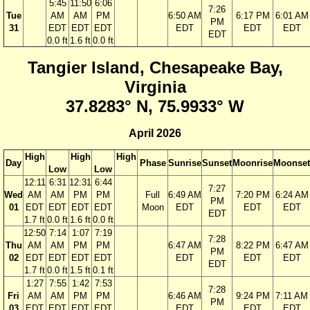
5:45
11:50
6:06
7:26
Tue
AM
AM
PM
6:50 AM
6:17 PM
6:01 AM
PM
31
EDT
EDT
EDT
EDT
EDT
EDT
EDT
0.0 ft
1.6 ft
0.0 ft
Tangier Island, Chesapeake Bay,
Virginia
37.8283° N, 75.9933° W
April 2026
High
High
High
Day
Phase
Sunrise
Sunset
Moonrise
Moonset
Low
Low
12:11
6:31
12:31
6:44
7:27
Wed
AM
AM
PM
PM
Full
6:49 AM
7:20 PM
6:24 AM
PM
01
EDT
EDT
EDT
EDT
Moon
EDT
EDT
EDT
EDT
1.7 ft
0.0 ft
1.6 ft
0.0 ft
12:50
7:14
1:07
7:19
7:28
Thu
AM
AM
PM
PM
6:47 AM
8:22 PM
6:47 AM
PM
02
EDT
EDT
EDT
EDT
EDT
EDT
EDT
EDT
1.7 ft
0.0 ft
1.5 ft
0.1 ft
1:27
7:55
1:42
7:53
7:28
Fri
AM
AM
PM
PM
6:46 AM
9:24 PM
7:11 AM
PM
03
EDT
EDT
EDT
EDT
EDT
EDT
EDT