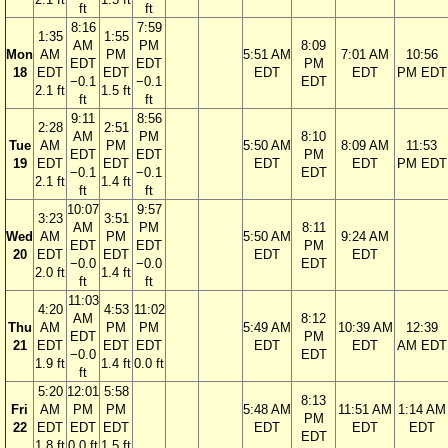
ft
ft
8:16
7:59
1:35
1:55
AM
PM
8:09
Mon
AM
PM
5:51 AM
7:01 AM
10:56
EDT
EDT
PM
18
EDT
EDT
EDT
EDT
PM EDT
−0.1
−0.1
EDT
2.1 ft
1.5 ft
ft
ft
9:11
8:56
2:28
2:51
AM
PM
8:10
Tue
AM
PM
5:50 AM
8:09 AM
11:53
EDT
EDT
PM
19
EDT
EDT
EDT
EDT
PM EDT
−0.1
−0.1
EDT
2.1 ft
1.4 ft
ft
ft
10:07
9:57
3:23
3:51
AM
PM
8:11
Wed
AM
PM
5:50 AM
9:24 AM
EDT
EDT
PM
20
EDT
EDT
EDT
EDT
−0.0
−0.0
EDT
2.0 ft
1.4 ft
ft
ft
11:03
4:20
4:53
11:02
AM
8:12
Thu
AM
PM
PM
5:49 AM
10:39 AM
12:39
EDT
PM
21
EDT
EDT
EDT
EDT
EDT
AM EDT
−0.0
EDT
1.9 ft
1.4 ft
0.0 ft
ft
5:20
12:01
5:58
8:13
Fri
AM
PM
PM
5:48 AM
11:51 AM
1:14 AM
PM
22
EDT
EDT
EDT
EDT
EDT
EDT
EDT
1.8 ft
0.0 ft
1.5 ft