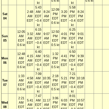
0.6 kt
0.6 kt
kt
kt
5:43
5:58
12:09
2:48
AM
8:24
3:20
PM
8:24
Sat
PM
AM
EDT
AM
PM
EDT
PM
04
EDT
EDT
−0.4
EDT
EDT
−0.4
EDT
0.6 kt
kt
kt
6:15
6:25
12:05
12:50
3:32
AM
9:07
4:01
PM
9:01
Sun
AM
PM
AM
EDT
AM
PM
EDT
PM
05
EDT
EDT
EDT
−0.4
EDT
EDT
−0.4
EDT
0.6 kt
0.5 kt
kt
kt
6:40
6:50
12:48
1:32
4:15
AM
9:51
4:41
PM
9:39
Mon
AM
PM
AM
EDT
AM
PM
EDT
PM
06
EDT
EDT
EDT
−0.4
EDT
EDT
−0.4
EDT
0.6 kt
0.5 kt
kt
kt
7:09
7:21
1:33
2:18
4:58
AM
10:35
5:21
PM
10:18
Tue
AM
PM
AM
EDT
AM
PM
EDT
PM
07
EDT
EDT
EDT
−0.4
EDT
EDT
−0.4
EDT
0.6 kt
0.5 kt
kt
kt
7:47
8:01
2:21
3:06
5:41
AM
11:17
6:03
PM
10:57
Wed
AM
PM
AM
EDT
AM
PM
EDT
PM
08
EDT
EDT