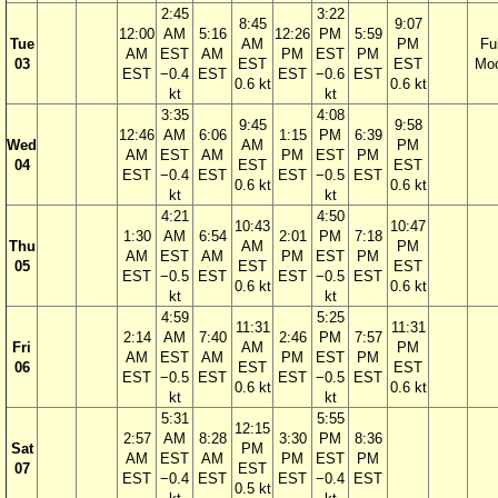
2:45
3:22
8:45
9:07
12:00
AM
5:16
12:26
PM
5:59
Tue
AM
PM
Ful
AM
EST
AM
PM
EST
PM
03
EST
EST
Mo
EST
−0.4
EST
EST
−0.6
EST
0.6 kt
0.6 kt
kt
kt
3:35
4:08
9:45
9:58
12:46
AM
6:06
1:15
PM
6:39
Wed
AM
PM
AM
EST
AM
PM
EST
PM
04
EST
EST
EST
−0.4
EST
EST
−0.5
EST
0.6 kt
0.6 kt
kt
kt
4:21
4:50
10:43
10:47
1:30
AM
6:54
2:01
PM
7:18
Thu
AM
PM
AM
EST
AM
PM
EST
PM
05
EST
EST
EST
−0.5
EST
EST
−0.5
EST
0.6 kt
0.6 kt
kt
kt
4:59
5:25
11:31
11:31
2:14
AM
7:40
2:46
PM
7:57
Fri
AM
PM
AM
EST
AM
PM
EST
PM
06
EST
EST
EST
−0.5
EST
EST
−0.5
EST
0.6 kt
0.6 kt
kt
kt
5:31
5:55
12:15
2:57
AM
8:28
3:30
PM
8:36
Sat
PM
AM
EST
AM
PM
EST
PM
07
EST
EST
−0.4
EST
EST
−0.4
EST
0.5 kt