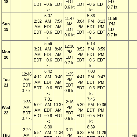
18
EDT
EDT
EDT
−0.6
EDT
EDT
−0.6
EDT
0.6 kt
0.7 kt
kt
kt
5:07
5:36
11:47
11:58
2:32
AM
7:54
3:04
PM
8:13
Sun
AM
PM
AM
EDT
AM
PM
EDT
PM
19
EDT
EDT
EDT
−0.6
EDT
EDT
−0.6
EDT
0.6 kt
0.7 kt
kt
kt
5:56
6:18
12:36
3:21
AM
8:46
3:52
PM
8:59
Mon
PM
AM
EDT
AM
PM
EDT
PM
20
EDT
EDT
−0.6
EDT
EDT
−0.6
EDT
0.7 kt
kt
kt
6:42
7:00
12:46
1:25
4:12
AM
9:40
4:41
PM
9:47
Tue
AM
PM
AM
EDT
AM
PM
EDT
PM
21
EDT
EDT
EDT
−0.6
EDT
EDT
−0.6
EDT
0.7 kt
0.6 kt
kt
kt
7:31
7:46
1:35
2:16
5:02
AM
10:37
5:30
PM
10:36
Wed
AM
PM
AM
EDT
AM
PM
EDT
PM
22
EDT
EDT
EDT
−0.6
EDT
EDT
−0.5
EDT
0.7 kt
0.6 kt
kt
kt
8:30
8:39
2:29
3:11
5:54
AM
11:34
6:23
PM
11:28
Thu
AM
PM
Fir