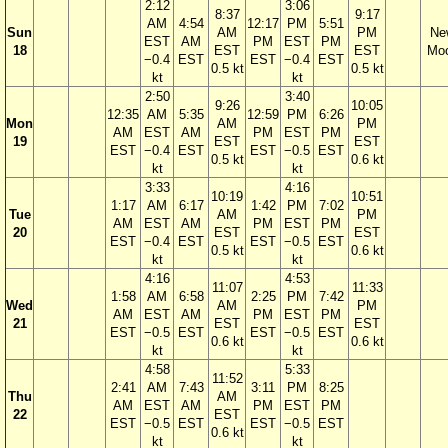
2:12
3:06
8:37
9:17
AM
4:54
12:17
PM
5:51
Sun
AM
PM
Ne
EST
AM
PM
EST
PM
18
EST
EST
Mo
−0.4
EST
EST
−0.4
EST
0.5 kt
0.5 kt
kt
kt
2:50
3:40
9:26
10:05
12:35
AM
5:35
12:59
PM
6:26
Mon
AM
PM
AM
EST
AM
PM
EST
PM
19
EST
EST
EST
−0.4
EST
EST
−0.5
EST
0.5 kt
0.6 kt
kt
kt
3:33
4:16
10:19
10:51
1:17
AM
6:17
1:42
PM
7:02
Tue
AM
PM
AM
EST
AM
PM
EST
PM
20
EST
EST
EST
−0.4
EST
EST
−0.5
EST
0.5 kt
0.6 kt
kt
kt
4:16
4:53
11:07
11:33
1:58
AM
6:58
2:25
PM
7:42
Wed
AM
PM
AM
EST
AM
PM
EST
PM
21
EST
EST
EST
−0.5
EST
EST
−0.5
EST
0.6 kt
0.6 kt
kt
kt
4:58
5:33
11:52
2:41
AM
7:43
3:11
PM
8:25
Thu
AM
AM
EST
AM
PM
EST
PM
22
EST
EST
−0.5
EST
EST
−0.5
EST
0.6 kt
kt
kt