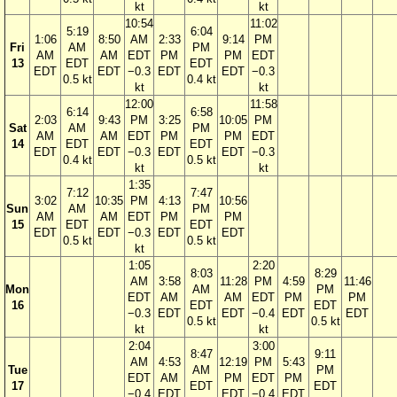
kt
kt
10:54
11:02
5:19
6:04
1:06
8:50
AM
2:33
9:14
PM
Fri
AM
PM
AM
AM
EDT
PM
PM
EDT
13
EDT
EDT
EDT
EDT
−0.3
EDT
EDT
−0.3
0.5 kt
0.4 kt
kt
kt
12:00
11:58
6:14
6:58
2:03
9:43
PM
3:25
10:05
PM
Sat
AM
PM
AM
AM
EDT
PM
PM
EDT
14
EDT
EDT
EDT
EDT
−0.3
EDT
EDT
−0.3
0.4 kt
0.5 kt
kt
kt
1:35
7:12
7:47
3:02
10:35
PM
4:13
10:56
Sun
AM
PM
AM
AM
EDT
PM
PM
15
EDT
EDT
EDT
EDT
−0.3
EDT
EDT
0.5 kt
0.5 kt
kt
1:05
2:20
8:03
8:29
AM
3:58
11:28
PM
4:59
11:46
Mon
AM
PM
EDT
AM
AM
EDT
PM
PM
16
EDT
EDT
−0.3
EDT
EDT
−0.4
EDT
EDT
0.5 kt
0.5 kt
kt
kt
2:04
3:00
8:47
9:11
AM
4:53
12:19
PM
5:43
Tue
AM
PM
EDT
AM
PM
EDT
PM
17
EDT
EDT
−0.4
EDT
EDT
−0.4
EDT