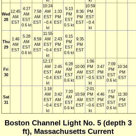
kt
kt
10:24
10:59
4:27
5:13
12:45
7:58
AM
1:33
8:36
PM
Wed
AM
PM
AM
AM
EST
PM
PM
EST
28
EST
EST
EST
EST
−0.4
EST
EST
−0.4
0.6 kt
0.5 kt
kt
kt
11:55
5:28
6:15
1:46
8:59
AM
2:43
9:35
Thu
AM
PM
AM
AM
EST
PM
PM
29
EST
EST
EST
EST
−0.4
EST
EST
0.6 kt
0.6 kt
kt
12:17
1:06
6:28
7:09
AM
2:45
10:00
PM
3:47
10:34
Fri
AM
PM
EST
AM
AM
EST
PM
PM
30
EST
EST
−0.4
EST
EST
−0.5
EST
EST
0.6 kt
0.6 kt
kt
kt
1:18
2:01
7:20
7:57
AM
3:42
10:59
PM
4:46
11:30
Sat
AM
PM
EST
AM
AM
EST
PM
PM
31
EST
EST
−0.4
EST
EST
−0.6
EST
EST
0.6 kt
0.6 kt
kt
kt
Boston Channel Light No. 5 (depth 3
ft), Massachusetts Current