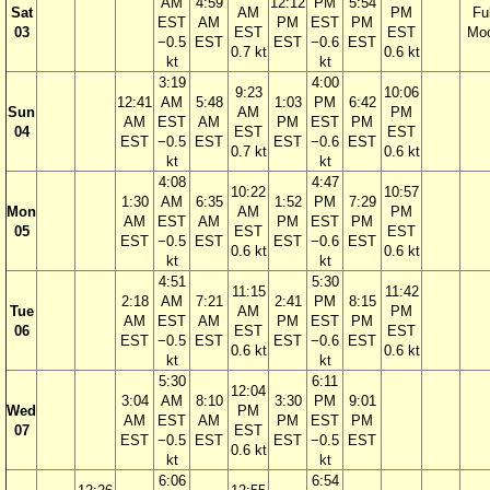
AM
4:59
12:12
PM
5:54
Sat
AM
PM
Ful
EST
AM
PM
EST
PM
03
EST
EST
Mo
−0.5
EST
EST
−0.6
EST
0.7 kt
0.6 kt
kt
kt
3:19
4:00
9:23
10:06
12:41
AM
5:48
1:03
PM
6:42
Sun
AM
PM
AM
EST
AM
PM
EST
PM
04
EST
EST
EST
−0.5
EST
EST
−0.6
EST
0.7 kt
0.6 kt
kt
kt
4:08
4:47
10:22
10:57
1:30
AM
6:35
1:52
PM
7:29
Mon
AM
PM
AM
EST
AM
PM
EST
PM
05
EST
EST
EST
−0.5
EST
EST
−0.6
EST
0.6 kt
0.6 kt
kt
kt
4:51
5:30
11:15
11:42
2:18
AM
7:21
2:41
PM
8:15
Tue
AM
PM
AM
EST
AM
PM
EST
PM
06
EST
EST
EST
−0.5
EST
EST
−0.6
EST
0.6 kt
0.6 kt
kt
kt
5:30
6:11
12:04
3:04
AM
8:10
3:30
PM
9:01
Wed
PM
AM
EST
AM
PM
EST
PM
07
EST
EST
−0.5
EST
EST
−0.5
EST
0.6 kt
kt
kt
6:06
6:54