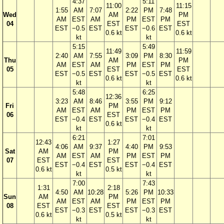
4:37
5:11
11:00
11:15
1:55
AM
7:07
2:22
PM
7:48
Wed
AM
PM
AM
EST
AM
PM
EST
PM
04
EST
EST
EST
−0.5
EST
EST
−0.6
EST
0.6 kt
0.6 kt
kt
kt
5:15
5:49
11:49
11:59
2:40
AM
7:55
3:09
PM
8:30
Thu
AM
PM
AM
EST
AM
PM
EST
PM
05
EST
EST
EST
−0.5
EST
EST
−0.5
EST
0.6 kt
0.6 kt
kt
kt
5:48
6:25
12:36
3:23
AM
8:46
3:55
PM
9:12
Fri
PM
AM
EST
AM
PM
EST
PM
06
EST
EST
−0.4
EST
EST
−0.4
EST
0.6 kt
kt
kt
6:21
7:01
12:43
1:27
4:06
AM
9:37
4:40
PM
9:53
Sat
AM
PM
AM
EST
AM
PM
EST
PM
07
EST
EST
EST
−0.4
EST
EST
−0.4
EST
0.6 kt
0.5 kt
kt
kt
7:00
7:43
1:31
2:18
4:50
AM
10:28
5:26
PM
10:33
Sun
AM
PM
AM
EST
AM
PM
EST
PM
08
EST
EST
EST
−0.3
EST
EST
−0.3
EST
0.6 kt
0.5 kt
kt
kt