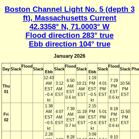
Boston Channel Light No. 5 (depth 3
ft), Massachusetts Current
42.3358° N, 71.0003° W
Flood direction 283° true
Ebb direction 104° true
January 2026
Flood
Flood
Flood
Day
Slack
Slack
Slack
Slack
Slack
Slack
Pha
Ebb
Ebb
12:43
1:19
6:50
7:29
AM
3:12
10:21
PM
4:01
10:56
Thu
AM
PM
EST
AM
AM
EST
PM
PM
01
EST
EST
−0.4
EST
EST
−0.5
EST
EST
0.6 kt
0.6 kt
kt
kt
1:38
2:15
7:39
8:18
AM
4:07
11:19
PM
5:01
11:50
Fri
AM
PM
EST
AM
AM
EST
PM
PM
02
EST
EST
−0.5
EST
EST
−0.6
EST
EST
0.7 kt
0.6 kt
kt
kt
2:28
3:09
8:28
9:10