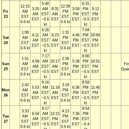
5:40
6:15
12:15
12:39
3:25
AM
8:31
3:58
PM
9:12
Fri
AM
PM
AM
EST
AM
PM
EST
PM
23
EST
EST
EST
−0.6
EST
EST
−0.5
EST
0.6 kt
0.6 kt
kt
kt
6:26
7:04
1:00
1:31
4:11
AM
9:23
4:46
PM
10:00
Sat
AM
PM
AM
EST
AM
PM
EST
PM
24
EST
EST
EST
−0.5
EST
EST
−0.5
EST
0.6 kt
0.6 kt
kt
kt
7:17
8:00
1:51
2:26
4:59
AM
10:17
5:38
PM
10:51
Sun
AM
PM
Fir
AM
EST
AM
PM
EST
PM
25
EST
EST
Quar
EST
−0.5
EST
EST
−0.5
EST
0.6 kt
0.6 kt
kt
kt
8:16
8:58
2:42
3:19
5:53
AM
11:16
6:36
PM
11:45
Mon
AM
PM
AM
EST
AM
PM
EST
PM
26
EST
EST
EST
−0.5
EST
EST
−0.5
EST
0.6 kt
0.6 kt
kt
kt
9:17
9:54
3:33
4:13
6:54
AM
12:21
7:36
PM
Tue
AM
PM
AM
EST
PM
PM
EST
27
EST
EST
EST
−0.5
EST
EST
−0.4
0.6 kt
0.5 kt