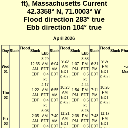
ft), Massachusetts Current
42.3358° N, 71.0003° W
Flood direction 283° true
Ebb direction 104° true
April 2026
Flood
Flood
Flood
Day
Slack
Slack
Slack
Slack
Slack
Slack
Pha
Ebb
Ebb
3:29
3:58
9:28
9:37
12:35
AM
6:04
1:07
PM
6:31
Wed
AM
PM
Ful
AM
EDT
AM
PM
EDT
PM
01
EDT
EDT
Mo
EDT
−0.4
EDT
EDT
−0.5
EDT
0.6 kt
0.6 kt
kt
kt
4:17
4:44
10:23
10:26
1:22
AM
6:55
1:54
PM
7:11
Thu
AM
PM
AM
EDT
AM
PM
EDT
PM
02
EDT
EDT
EDT
−0.4
EDT
EDT
−0.5
EDT
0.6 kt
0.6 kt
kt
kt
5:03
5:25
11:21
11:17
2:05
AM
7:40
2:38
PM
7:48
Fri
AM
PM
AM
EDT
AM
PM
EDT
PM
03
EDT
EDT
EDT
−0.4
EDT
EDT
−0.5
EDT