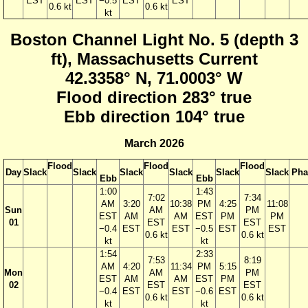
EST
EST
−0.5
EST
EST
0.6 kt
0.6 kt
kt
Boston Channel Light No. 5 (depth 3
ft), Massachusetts Current
42.3358° N, 71.0003° W
Flood direction 283° true
Ebb direction 104° true
March 2026
Flood
Flood
Flood
Day
Slack
Slack
Slack
Slack
Slack
Slack
Pha
Ebb
Ebb
1:00
1:43
7:02
7:34
AM
3:20
10:38
PM
4:25
11:08
Sun
AM
PM
EST
AM
AM
EST
PM
PM
01
EST
EST
−0.4
EST
EST
−0.5
EST
EST
0.6 kt
0.6 kt
kt
kt
1:54
2:33
7:53
8:19
AM
4:20
11:34
PM
5:15
Mon
AM
PM
EST
AM
AM
EST
PM
02
EST
EST
−0.4
EST
EST
−0.6
EST
0.6 kt
0.6 kt
kt
kt