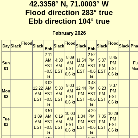
42.3358° N, 71.0003° W
Flood direction 283° true
Ebb direction 104° true
February 2026
Flood
Flood
Flood
Day
Slack
Slack
Slack
Slack
Slack
Slack
Pha
Ebb
Ebb
2:11
2:52
8:09
8:45
AM
4:38
11:54
PM
5:37
Sun
AM
PM
Ful
EST
AM
AM
EST
PM
01
EST
EST
Mo
−0.5
EST
EST
−0.6
EST
0.6 kt
0.6 kt
kt
kt
3:02
3:43
9:03
9:37
12:22
AM
5:30
12:44
PM
6:23
Mon
AM
PM
AM
EST
AM
PM
EST
PM
02
EST
EST
EST
−0.5
EST
EST
−0.6
EST
0.6 kt
0.6 kt
kt
kt
3:51
4:29
10:03
10:29
1:09
AM
6:19
1:34
PM
7:05
Tue
AM
PM
AM
EST
AM
PM
EST
PM
03
EST
EST
EST
−0.5
EST
EST
−0.6
EST
0.6 kt
0.6 kt
kt
kt