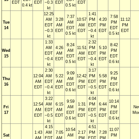
EDT
EDT
−0.3
EDT
EDT
0.4 kt
0.5 kt
kt
12:25
1:41
7:37
7:58
AM
3:28
10:57
PM
4:20
11:12
Tue
AM
PM
EDT
AM
AM
EDT
PM
PM
14
EDT
EDT
−0.3
EDT
EDT
−0.4
EDT
EDT
0.5 kt
0.5 kt
kt
kt
1:33
2:32
8:24
8:42
AM
4:26
11:51
PM
5:10
Wed
AM
PM
EDT
AM
AM
EDT
PM
15
EDT
EDT
−0.4
EDT
EDT
−0.4
EDT
0.5 kt
0.6 kt
kt
kt
2:30
3:17
9:09
9:25
12:04
AM
5:22
12:42
PM
5:58
Thu
AM
PM
AM
EDT
AM
PM
EDT
PM
16
EDT
EDT
EDT
−0.4
EDT
EDT
−0.5
EDT
0.6 kt
0.6 kt
kt
kt
3:22
4:04
9:59
10:14
12:54
AM
6:15
1:31
PM
6:44
Fri
AM
PM
Ne
AM
EDT
AM
PM
EDT
PM
17
EDT
EDT
Mo
EDT
−0.5
EDT
EDT
−0.5
EDT
0.6 kt
0.6 kt
kt
kt
4:15
4:51
10:54
11:07
1:43
AM
7:05
2:17
PM
7:28
Sat
AM
PM
AM
EDT
AM
PM
EDT
PM