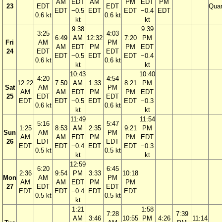
AM
EDT
AM
PM
EDT
PM
23
EDT
EDT
Quar
EDT
−0.5
EDT
EDT
−0.4
EDT
0.6 kt
0.6 kt
kt
kt
9:38
9:39
3:25
4:03
6:49
AM
12:32
7:20
PM
Fri
AM
PM
AM
EDT
PM
PM
EDT
24
EDT
EDT
EDT
−0.5
EDT
EDT
−0.4
0.6 kt
0.6 kt
kt
kt
10:43
10:40
4:20
4:54
12:22
7:50
AM
1:33
8:21
PM
Sat
AM
PM
AM
AM
EDT
PM
PM
EDT
25
EDT
EDT
EDT
EDT
−0.5
EDT
EDT
−0.3
0.6 kt
0.6 kt
kt
kt
11:49
11:54
5:16
5:47
1:25
8:53
AM
2:35
9:21
PM
Sun
AM
PM
AM
AM
EDT
PM
PM
EDT
26
EDT
EDT
EDT
EDT
−0.4
EDT
EDT
−0.3
0.5 kt
0.5 kt
kt
kt
12:59
6:20
6:45
2:36
9:54
PM
3:33
10:18
Mon
AM
PM
AM
AM
EDT
PM
PM
27
EDT
EDT
EDT
EDT
−0.4
EDT
EDT
0.5 kt
0.5 kt
kt
1:21
1:58
7:28
7:39
AM
3:46
10:55
PM
4:26
11:14