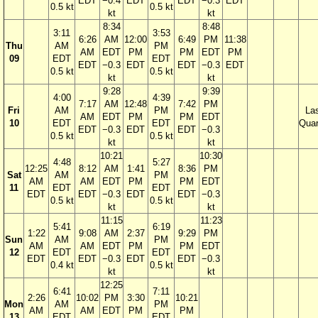
EDT
−0.4
EDT
EDT
−0.3
EDT
0.5 kt
0.5 kt
kt
kt
8:34
8:48
3:11
3:53
6:26
AM
12:00
6:49
PM
11:38
Thu
AM
PM
AM
EDT
PM
PM
EDT
PM
09
EDT
EDT
EDT
−0.3
EDT
EDT
−0.3
EDT
0.5 kt
0.5 kt
kt
kt
9:28
9:39
4:00
4:39
7:17
AM
12:48
7:42
PM
Fri
AM
PM
La
AM
EDT
PM
PM
EDT
10
EDT
EDT
Quar
EDT
−0.3
EDT
EDT
−0.3
0.5 kt
0.5 kt
kt
kt
10:21
10:30
4:48
5:27
12:25
8:12
AM
1:41
8:36
PM
Sat
AM
PM
AM
AM
EDT
PM
PM
EDT
11
EDT
EDT
EDT
EDT
−0.3
EDT
EDT
−0.3
0.5 kt
0.5 kt
kt
kt
11:15
11:23
5:41
6:19
1:22
9:08
AM
2:37
9:29
PM
Sun
AM
PM
AM
AM
EDT
PM
PM
EDT
12
EDT
EDT
EDT
EDT
−0.3
EDT
EDT
−0.3
0.4 kt
0.5 kt
kt
kt
12:25
6:41
7:11
2:26
10:02
PM
3:30
10:21
Mon
AM
PM
AM
AM
EDT
PM
PM
13
EDT
EDT