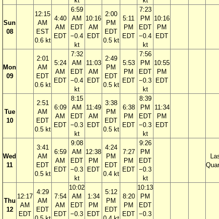
kt
kt
6:59
7:23
12:15
2:00
4:40
AM
10:16
5:11
PM
10:16
Sun
AM
PM
AM
EDT
AM
PM
EDT
PM
08
EST
EDT
EDT
−0.4
EDT
EDT
−0.4
EDT
0.6 kt
0.5 kt
kt
kt
7:32
7:56
2:01
2:49
5:24
AM
11:03
5:53
PM
10:55
Mon
AM
PM
AM
EDT
AM
PM
EDT
PM
09
EDT
EDT
EDT
−0.4
EDT
EDT
−0.3
EDT
0.6 kt
0.5 kt
kt
kt
8:15
8:39
2:51
3:38
6:09
AM
11:49
6:38
PM
11:34
Tue
AM
PM
AM
EDT
AM
PM
EDT
PM
10
EDT
EDT
EDT
−0.3
EDT
EDT
−0.3
EDT
0.5 kt
0.5 kt
kt
kt
9:08
9:26
3:41
4:24
6:59
AM
12:38
7:27
PM
Wed
AM
PM
La
AM
EDT
PM
PM
EDT
11
EDT
EDT
Quar
EDT
−0.3
EDT
EDT
−0.3
0.5 kt
0.4 kt
kt
kt
10:02
10:13
4:29
5:12
12:17
7:54
AM
1:34
8:20
PM
Thu
AM
PM
AM
AM
EDT
PM
PM
EDT
12
EDT
EDT
EDT
EDT
−0.3
EDT
EDT
−0.3
0.5 kt
0.4 kt