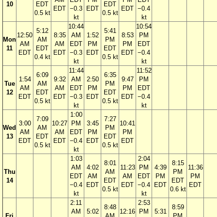
10
EDT
EDT
EDT
−0.3
EDT
EDT
−0.4
0.5 kt
0.5 kt
kt
kt
10:44
10:54
5:12
5:41
12:50
8:35
AM
1:52
8:53
PM
Mon
AM
PM
AM
AM
EDT
PM
PM
EDT
11
EDT
EDT
EDT
EDT
−0.3
EDT
EDT
−0.4
0.4 kt
0.5 kt
kt
kt
11:44
11:52
6:09
6:35
1:54
9:32
AM
2:50
9:47
PM
Tue
AM
PM
AM
AM
EDT
PM
PM
EDT
12
EDT
EDT
EDT
EDT
−0.3
EDT
EDT
−0.4
0.5 kt
0.5 kt
kt
kt
1:00
7:09
7:27
3:00
10:27
PM
3:45
10:41
Wed
AM
PM
AM
AM
EDT
PM
PM
13
EDT
EDT
EDT
EDT
−0.4
EDT
EDT
0.5 kt
0.5 kt
kt
1:03
2:04
8:01
8:15
AM
4:02
11:23
PM
4:39
11:36
Thu
AM
PM
EDT
AM
AM
EDT
PM
PM
14
EDT
EDT
−0.4
EDT
EDT
−0.4
EDT
EDT
0.5 kt
0.6 kt
kt
kt
2:11
2:53
8:48
8:59
AM
5:02
12:16
PM
5:31
Fri
AM
PM