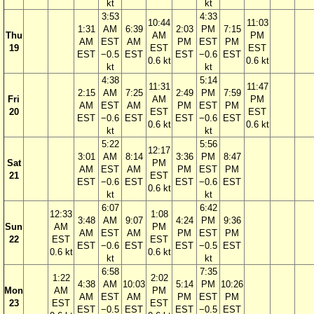
kt
kt
3:53
4:33
10:44
11:03
1:31
AM
6:39
2:03
PM
7:15
Thu
AM
PM
AM
EST
AM
PM
EST
PM
19
EST
EST
EST
−0.5
EST
EST
−0.6
EST
0.6 kt
0.6 kt
kt
kt
4:38
5:14
11:31
11:47
2:15
AM
7:25
2:49
PM
7:59
Fri
AM
PM
AM
EST
AM
PM
EST
PM
20
EST
EST
EST
−0.6
EST
EST
−0.6
EST
0.6 kt
0.6 kt
kt
kt
5:22
5:56
12:17
3:01
AM
8:14
3:36
PM
8:47
Sat
PM
AM
EST
AM
PM
EST
PM
21
EST
EST
−0.6
EST
EST
−0.6
EST
0.6 kt
kt
kt
6:07
6:42
12:33
1:08
3:48
AM
9:07
4:24
PM
9:36
Sun
AM
PM
AM
EST
AM
PM
EST
PM
22
EST
EST
EST
−0.6
EST
EST
−0.5
EST
0.6 kt
0.6 kt
kt
kt
6:58
7:35
1:22
2:02
4:38
AM
10:03
5:14
PM
10:26
Mon
AM
PM
AM
EST
AM
PM
EST
PM
23
EST
EST
EST
−0.5
EST
EST
−0.5
EST