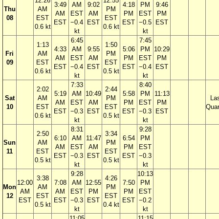
12:26
12:55
3:49
AM
9:02
4:18
PM
9:46
Thu
AM
PM
AM
EST
AM
PM
EST
PM
08
EST
EST
EST
−0.4
EST
EST
−0.5
EST
0.6 kt
0.6 kt
kt
kt
6:45
7:45
1:13
1:50
4:33
AM
9:55
5:06
PM
10:29
Fri
AM
PM
AM
EST
AM
PM
EST
PM
09
EST
EST
EST
−0.4
EST
EST
−0.4
EST
0.6 kt
0.5 kt
kt
kt
7:33
8:40
2:02
2:44
5:19
AM
10:49
5:58
PM
11:13
Sat
AM
PM
La
AM
EST
AM
PM
EST
PM
10
EST
EST
Quar
EST
−0.3
EST
EST
−0.3
EST
0.6 kt
0.5 kt
kt
kt
8:31
9:28
2:50
3:34
6:10
AM
11:47
6:54
PM
Sun
AM
PM
AM
EST
AM
PM
EST
11
EST
EST
EST
−0.3
EST
EST
−0.3
0.5 kt
0.5 kt
kt
kt
9:28
10:13
3:38
4:26
12:00
7:08
AM
12:55
7:50
PM
Mon
AM
PM
AM
AM
EST
PM
PM
EST
12
EST
EST
EST
EST
−0.3
EST
EST
−0.2
0.5 kt
0.4 kt
kt
kt
11:05
11:15