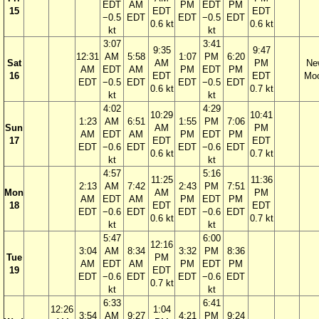
EDT
AM
PM
EDT
PM
15
EDT
EDT
−0.5
EDT
EDT
−0.5
EDT
0.6 kt
0.6 kt
kt
kt
3:07
3:41
9:35
9:47
12:31
AM
5:58
1:07
PM
6:20
Sat
AM
PM
Ne
AM
EDT
AM
PM
EDT
PM
16
EDT
EDT
Mo
EDT
−0.5
EDT
EDT
−0.5
EDT
0.6 kt
0.7 kt
kt
kt
4:02
4:29
10:29
10:41
1:23
AM
6:51
1:55
PM
7:06
Sun
AM
PM
AM
EDT
AM
PM
EDT
PM
17
EDT
EDT
EDT
−0.6
EDT
EDT
−0.6
EDT
0.6 kt
0.7 kt
kt
kt
4:57
5:16
11:25
11:36
2:13
AM
7:42
2:43
PM
7:51
Mon
AM
PM
AM
EDT
AM
PM
EDT
PM
18
EDT
EDT
EDT
−0.6
EDT
EDT
−0.6
EDT
0.6 kt
0.7 kt
kt
kt
5:47
6:00
12:16
3:04
AM
8:34
3:32
PM
8:36
Tue
PM
AM
EDT
AM
PM
EDT
PM
19
EDT
EDT
−0.6
EDT
EDT
−0.6
EDT
0.7 kt
kt
kt
6:33
6:41
12:26
1:04
3:54
AM
9:27
4:21
PM
9:24