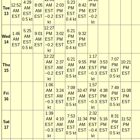
4:29
5:23
12:52
8:05
AM
2:03
8:42
PM
Tue
AM
PM
AM
AM
EST
PM
PM
EST
13
EST
EST
EST
EST
−0.2
EST
EST
−0.2
0.5 kt
0.4 kt
kt
kt
12:27
5:25
6:21
1:46
9:01
PM
3:02
9:32
Wed
AM
PM
AM
AM
EST
PM
PM
14
EST
EST
EST
EST
−0.2
EST
EST
0.5 kt
0.4 kt
kt
12:22
1:17
6:21
7:07
AM
2:37
9:55
PM
3:53
10:21
Thu
AM
PM
EST
AM
AM
EST
PM
PM
15
EST
EST
−0.2
EST
EST
−0.3
EST
EST
0.5 kt
0.5 kt
kt
kt
1:06
1:57
7:09
7:49
AM
3:24
10:47
PM
4:38
11:08
Fri
AM
PM
EST
AM
AM
EST
PM
PM
16
EST
EST
−0.3
EST
EST
−0.3
EST
EST
0.5 kt
0.5 kt
kt
kt
1:39
2:32
7:53
8:31
AM
4:10
11:34
PM
5:16
11:52
Sat
AM
PM
EST
AM
AM
EST
PM
PM
17
EST
EST
−0.3
EST
EST
−0.4
EST
EST
0.5 kt
0.5 kt
kt
kt