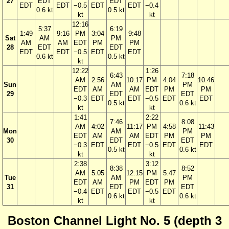
27
EDT
EDT
EDT
EDT
−0.5
EDT
EDT
−0.4
0.6 kt
0.5 kt
kt
kt
12:16
5:37
6:19
1:49
9:16
PM
3:04
9:48
Sat
AM
PM
AM
AM
EDT
PM
PM
28
EDT
EDT
EDT
EDT
−0.5
EDT
EDT
0.6 kt
0.5 kt
kt
12:22
1:26
6:43
7:18
AM
2:56
10:17
PM
4:04
10:46
Sun
AM
PM
EDT
AM
AM
EDT
PM
PM
29
EDT
EDT
−0.3
EDT
EDT
−0.5
EDT
EDT
0.5 kt
0.6 kt
kt
kt
1:41
2:22
7:46
8:08
AM
4:02
11:17
PM
4:58
11:43
Mon
AM
PM
EDT
AM
AM
EDT
PM
PM
30
EDT
EDT
−0.3
EDT
EDT
−0.5
EDT
EDT
0.5 kt
0.6 kt
kt
kt
2:38
3:12
8:38
8:52
AM
5:05
12:15
PM
5:47
Tue
AM
PM
EDT
AM
PM
EDT
PM
31
EDT
EDT
−0.4
EDT
EDT
−0.5
EDT
0.6 kt
0.6 kt
kt
kt
Boston Channel Light No. 5 (depth 3