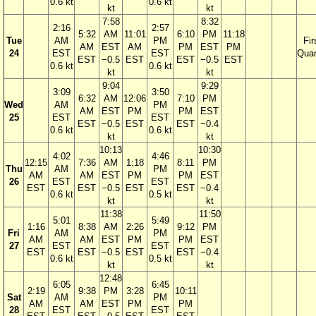
0.6 kt
0.6 kt
kt
kt
7:58
8:32
2:16
2:57
5:32
AM
11:01
6:10
PM
11:18
Tue
AM
PM
Fir
AM
EST
AM
PM
EST
PM
24
EST
EST
Quar
EST
−0.5
EST
EST
−0.5
EST
0.6 kt
0.6 kt
kt
kt
9:04
9:29
3:09
3:50
6:32
AM
12:06
7:10
PM
Wed
AM
PM
AM
EST
PM
PM
EST
25
EST
EST
EST
−0.5
EST
EST
−0.4
0.6 kt
0.6 kt
kt
kt
10:13
10:30
4:02
4:46
12:15
7:36
AM
1:18
8:11
PM
Thu
AM
PM
AM
AM
EST
PM
PM
EST
26
EST
EST
EST
EST
−0.5
EST
EST
−0.4
0.6 kt
0.5 kt
kt
kt
11:38
11:50
5:01
5:49
1:16
8:38
AM
2:26
9:12
PM
Fri
AM
PM
AM
AM
EST
PM
PM
EST
27
EST
EST
EST
EST
−0.5
EST
EST
−0.4
0.6 kt
0.5 kt
kt
kt
12:48
6:05
6:45
2:19
9:38
PM
3:28
10:11
Sat
AM
PM
AM
AM
EST
PM
PM
28
EST
EST