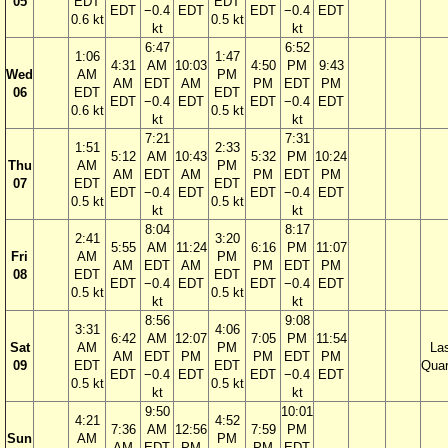
05
EDT
EDT
EDT
−0.4
EDT
EDT
−0.4
EDT
0.6 kt
0.5 kt
kt
kt
6:47
6:52
1:06
1:47
4:31
AM
10:03
4:50
PM
9:43
Wed
AM
PM
AM
EDT
AM
PM
EDT
PM
06
EDT
EDT
EDT
−0.4
EDT
EDT
−0.4
EDT
0.6 kt
0.5 kt
kt
kt
7:21
7:31
1:51
2:33
5:12
AM
10:43
5:32
PM
10:24
Thu
AM
PM
AM
EDT
AM
PM
EDT
PM
07
EDT
EDT
EDT
−0.4
EDT
EDT
−0.4
EDT
0.5 kt
0.5 kt
kt
kt
8:04
8:17
2:41
3:20
5:55
AM
11:24
6:16
PM
11:07
Fri
AM
PM
AM
EDT
AM
PM
EDT
PM
08
EDT
EDT
EDT
−0.4
EDT
EDT
−0.4
EDT
0.5 kt
0.5 kt
kt
kt
8:56
9:08
3:31
4:06
6:42
AM
12:07
7:05
PM
11:54
Sat
AM
PM
La
AM
EDT
PM
PM
EDT
PM
09
EDT
EDT
Quar
EDT
−0.4
EDT
EDT
−0.4
EDT
0.5 kt
0.5 kt
kt
kt
9:50
10:01
4:21
4:52
7:36
AM
12:56
7:59
PM
Sun
AM
PM
AM
EDT
PM
PM
EDT