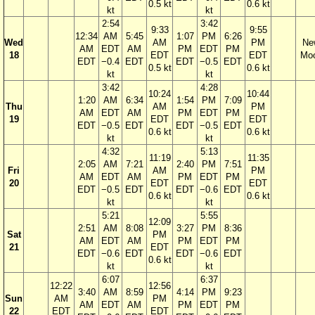
0.5 kt
0.6 kt
kt
kt
2:54
3:42
9:33
9:55
12:34
AM
5:45
1:07
PM
6:26
Wed
AM
PM
Ne
AM
EDT
AM
PM
EDT
PM
18
EDT
EDT
Mo
EDT
−0.4
EDT
EDT
−0.5
EDT
0.5 kt
0.6 kt
kt
kt
3:42
4:28
10:24
10:44
1:20
AM
6:34
1:54
PM
7:09
Thu
AM
PM
AM
EDT
AM
PM
EDT
PM
19
EDT
EDT
EDT
−0.5
EDT
EDT
−0.5
EDT
0.6 kt
0.6 kt
kt
kt
4:32
5:13
11:19
11:35
2:05
AM
7:21
2:40
PM
7:51
Fri
AM
PM
AM
EDT
AM
PM
EDT
PM
20
EDT
EDT
EDT
−0.5
EDT
EDT
−0.6
EDT
0.6 kt
0.6 kt
kt
kt
5:21
5:55
12:09
2:51
AM
8:08
3:27
PM
8:36
Sat
PM
AM
EDT
AM
PM
EDT
PM
21
EDT
EDT
−0.6
EDT
EDT
−0.6
EDT
0.6 kt
kt
kt
6:07
6:37
12:22
12:56
3:40
AM
8:59
4:14
PM
9:23
Sun
AM
PM
AM
EDT
AM
PM
EDT
PM
22
EDT
EDT