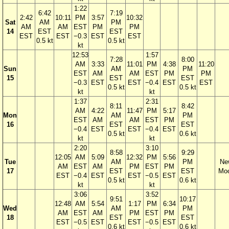
1:22
6:42
7:19
2:42
10:11
PM
3:57
10:32
Sat
AM
PM
AM
AM
EST
PM
PM
14
EST
EST
EST
EST
−0.3
EST
EST
0.5 kt
0.5 kt
kt
12:53
1:57
7:28
8:00
AM
3:33
11:01
PM
4:38
11:20
Sun
AM
PM
EST
AM
AM
EST
PM
PM
15
EST
EST
−0.3
EST
EST
−0.4
EST
EST
0.5 kt
0.5 kt
kt
kt
1:37
2:31
8:11
8:42
AM
4:22
11:47
PM
5:17
Mon
AM
PM
EST
AM
AM
EST
PM
16
EST
EST
−0.4
EST
EST
−0.4
EST
0.5 kt
0.6 kt
kt
kt
2:20
3:10
8:58
9:29
12:05
AM
5:09
12:32
PM
5:56
Tue
AM
PM
Ne
AM
EST
AM
PM
EST
PM
17
EST
EST
Mo
EST
−0.4
EST
EST
−0.5
EST
0.5 kt
0.6 kt
kt
kt
3:06
3:52
9:51
10:17
12:48
AM
5:54
1:17
PM
6:34
Wed
AM
PM
AM
EST
AM
PM
EST
PM
18
EST
EST
EST
−0.5
EST
EST
−0.5
EST
0.6 kt
0.6 kt