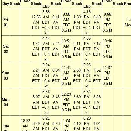
Flood
Flood
Flood
Day
Slack
Slack
Slack
Slack
Slack
Slack
Pha
Ebb
Ebb
3:58
4:16
9:58
9:55
12:56
AM
6:41
1:30
PM
6:40
Fri
AM
PM
Ful
AM
EDT
AM
PM
EDT
PM
01
EDT
EDT
Mo
EDT
−0.4
EDT
EDT
−0.4
EDT
0.5 kt
0.6 kt
kt
kt
4:44
4:55
10:51
10:46
1:41
AM
7:24
2:11
PM
7:17
Sat
AM
PM
AM
EDT
AM
PM
EDT
PM
02
EDT
EDT
EDT
−0.4
EDT
EDT
−0.4
EDT
0.5 kt
0.6 kt
kt
kt
5:24
5:28
11:41
11:37
2:24
AM
8:04
2:50
PM
7:52
Sun
AM
PM
AM
EDT
AM
PM
EDT
PM
03
EDT
EDT
EDT
−0.4
EDT
EDT
−0.4
EDT
0.5 kt
0.6 kt
kt
kt
5:56
5:54
12:23
3:07
AM
8:43
3:30
PM
8:28
Mon
PM
AM
EDT
AM
PM
EDT
PM
04
EDT
EDT
−0.4
EDT
EDT
−0.4
EDT
0.5 kt
kt
kt
6:21
6:20
12:23
1:04
3:49
AM
9:23
4:10
PM
9:04
Tue
AM
PM
AM
EDT
AM
PM
EDT
PM