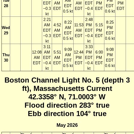
Tue
AM
PM
EDT
AM
AM
EDT
PM
PM
28
EDT
EDT
−0.3
EDT
EDT
−0.4
EDT
EDT
0.5 kt
0.6 kt
kt
kt
2:21
2:48
8:22
8:25
AM
4:52
11:53
PM
5:15
Wed
AM
PM
EDT
AM
AM
EDT
PM
29
EDT
EDT
−0.3
EDT
EDT
−0.4
EDT
0.5 kt
0.6 kt
kt
kt
3:11
3:33
9:09
9:08
12:08
AM
5:51
12:44
PM
6:00
Thu
AM
PM
AM
EDT
AM
PM
EDT
PM
30
EDT
EDT
EDT
−0.4
EDT
EDT
−0.4
EDT
0.5 kt
0.6 kt
kt
kt
Boston Channel Light No. 5 (depth 3
ft), Massachusetts Current
42.3358° N, 71.0003° W
Flood direction 283° true
Ebb direction 104° true
May 2026