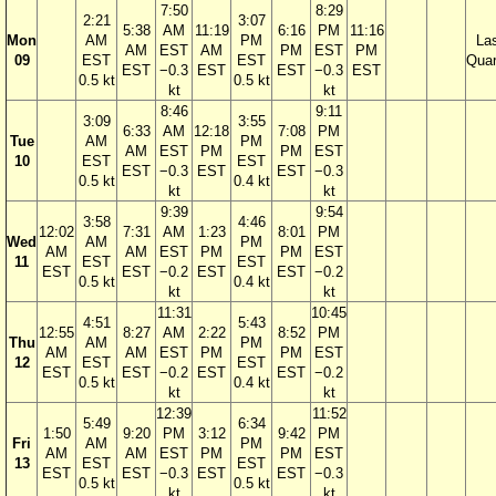
7:50
8:29
2:21
3:07
5:38
AM
11:19
6:16
PM
11:16
Mon
AM
PM
La
AM
EST
AM
PM
EST
PM
09
EST
EST
Quar
EST
−0.3
EST
EST
−0.3
EST
0.5 kt
0.5 kt
kt
kt
8:46
9:11
3:09
3:55
6:33
AM
12:18
7:08
PM
Tue
AM
PM
AM
EST
PM
PM
EST
10
EST
EST
EST
−0.3
EST
EST
−0.3
0.5 kt
0.4 kt
kt
kt
9:39
9:54
3:58
4:46
12:02
7:31
AM
1:23
8:01
PM
Wed
AM
PM
AM
AM
EST
PM
PM
EST
11
EST
EST
EST
EST
−0.2
EST
EST
−0.2
0.5 kt
0.4 kt
kt
kt
11:31
10:45
4:51
5:43
12:55
8:27
AM
2:22
8:52
PM
Thu
AM
PM
AM
AM
EST
PM
PM
EST
12
EST
EST
EST
EST
−0.2
EST
EST
−0.2
0.5 kt
0.4 kt
kt
kt
12:39
11:52
5:49
6:34
1:50
9:20
PM
3:12
9:42
PM
Fri
AM
PM
AM
AM
EST
PM
PM
EST
13
EST
EST
EST
EST
−0.3
EST
EST
−0.3
0.5 kt
0.5 kt
kt
kt