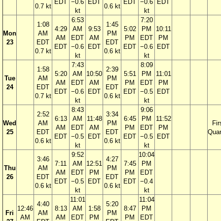
EDT
−0.6
EDT
EDT
−0.6
EDT
0.7 kt
0.6 kt
kt
kt
6:53
7:20
1:08
1:45
4:29
AM
9:53
5:02
PM
10:11
Mon
AM
PM
AM
EDT
AM
PM
EDT
PM
23
EDT
EDT
EDT
−0.6
EDT
EDT
−0.6
EDT
0.7 kt
0.6 kt
kt
kt
7:43
8:09
1:58
2:39
5:20
AM
10:50
5:51
PM
11:01
Tue
AM
PM
AM
EDT
AM
PM
EDT
PM
24
EDT
EDT
EDT
−0.6
EDT
EDT
−0.5
EDT
0.7 kt
0.6 kt
kt
kt
8:43
9:06
2:52
3:34
6:13
AM
11:48
6:45
PM
11:52
Wed
AM
PM
Fir
AM
EDT
AM
PM
EDT
PM
25
EDT
EDT
Quar
EDT
−0.5
EDT
EDT
−0.5
EDT
0.6 kt
0.6 kt
kt
kt
9:52
10:04
3:46
4:27
7:11
AM
12:51
7:45
PM
Thu
AM
PM
AM
EDT
PM
PM
EDT
26
EDT
EDT
EDT
−0.5
EDT
EDT
−0.4
0.6 kt
0.6 kt
kt
kt
11:01
11:04
4:40
5:20
12:46
8:13
AM
1:58
8:47
PM
Fri
AM
PM
AM
AM
EDT
PM
PM
EDT