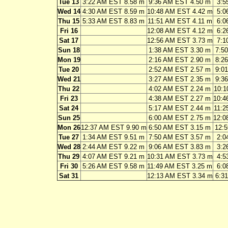
Tue 13
3:22 AM EST 8.58 m
9:36 AM EST 4.50 m
3:5
Wed 14
4:30 AM EST 8.59 m
10:48 AM EST 4.42 m
5:0
Thu 15
5:33 AM EST 8.83 m
11:51 AM EST 4.11 m
6:0
Fri 16
12:08 AM EST 4.12 m
6:2
Sat 17
12:56 AM EST 3.73 m
7:1
Sun 18
1:38 AM EST 3.30 m
7:5
Mon 19
2:16 AM EST 2.90 m
8:2
Tue 20
2:52 AM EST 2.57 m
9:0
Wed 21
3:27 AM EST 2.35 m
9:3
Thu 22
4:02 AM EST 2.24 m
10:1
Fri 23
4:38 AM EST 2.27 m
10:4
Sat 24
5:17 AM EST 2.44 m
11:2
Sun 25
6:00 AM EST 2.75 m
12:0
Mon 26
12:37 AM EST 9.90 m
6:50 AM EST 3.15 m
12:
Tue 27
1:34 AM EST 9.51 m
7:50 AM EST 3.57 m
2:0
Wed 28
2:44 AM EST 9.22 m
9:06 AM EST 3.83 m
3:2
Thu 29
4:07 AM EST 9.21 m
10:31 AM EST 3.73 m
4:5
Fri 30
5:26 AM EST 9.58 m
11:49 AM EST 3.25 m
6:0
Sat 31
12:13 AM EST 3.34 m
6:3