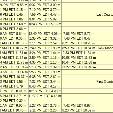
51 AM EDT 10.49 m
5:59 PM EDT 2.46 m
24 PM EDT 9.85 m
6:32 PM EDT 3.09 m
01 PM EDT 9.15 m
7:10 PM EDT 3.79 m
46 PM EDT 8.45 m
7:56 PM EDT 4.47 m
Last Quarte
54 PM EDT 7.86 m
9:04 PM EDT 5.02 m
38 PM EDT 7.68 m
10:43 PM EDT 5.16 m
08 PM EDT 8.06 m
29 AM EDT 8.64 m
12:49 PM EDT 4.06 m
7:06 PM EDT 8.72 m
20 AM EDT 9.36 m
1:35 PM EDT 3.32 m
7:48 PM EDT 9.47 m
1 AM EDT 10.10 m
2:14 PM EDT 2.59 m
8:24 PM EDT 10.20 m
7 AM EDT 10.77 m
2:49 PM EDT 1.93 m
8:59 PM EDT 10.84 m
New Moo
3 AM EDT 11.31 m
3:24 PM EDT 1.44 m
9:33 PM EDT 11.34 m
8 AM EDT 11.64 m
3:59 PM EDT 1.16 m
10:08 PM EDT 11.63 m
24 AM EDT 11.73 m
4:35 PM EDT 1.13 m
10:44 PM EDT 11.68 m
02 AM EDT 11.53 m
5:13 PM EDT 1.39 m
11:22 PM EDT 11.46 m
43 AM EDT 11.06 m
5:53 PM EDT 1.90 m
29 PM EDT 10.37 m
6:38 PM EDT 2.62 m
23 PM EDT 9.55 m
7:32 PM EDT 3.44 m
First Quart
34 PM EDT 8.79 m
8:43 PM EDT 4.17 m
11 PM EDT 8.44 m
10:18 PM EDT 4.48 m
45 PM EDT 8.71 m
11:50 PM EDT 4.18 m
52 PM EDT 9.32 m
11 AM EDT 9.90 m
1:27 PM EDT 2.78 m
7:42 PM EDT 9.97 m
8 AM EDT 10.46 m
2:11 PM EDT 2.26 m
8:23 PM EDT 10.52 m