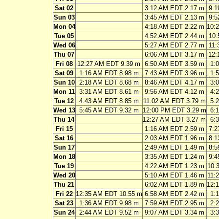
Sat 02
3:12 AM EDT 2.17 m
9:1
Sun 03
3:45 AM EDT 2.13 m
9:5
Mon 04
4:18 AM EDT 2.22 m
10:
Tue 05
4:52 AM EDT 2.44 m
10:
Wed 06
5:27 AM EDT 2.77 m
11:
Thu 07
6:06 AM EDT 3.17 m
12:
Fri 08
12:27 AM EDT 9.39 m
6:50 AM EDT 3.59 m
1:
Sat 09
1:16 AM EDT 8.98 m
7:43 AM EDT 3.96 m
1:
Sun 10
2:18 AM EDT 8.68 m
8:46 AM EDT 4.17 m
3:
Mon 11
3:31 AM EDT 8.61 m
9:56 AM EDT 4.12 m
4:
Tue 12
4:43 AM EDT 8.85 m
11:02 AM EDT 3.79 m
5:
Wed 13
5:45 AM EDT 9.32 m
12:00 PM EDT 3.29 m
6:
Thu 14
12:27 AM EDT 3.27 m
6:
Fri 15
1:16 AM EDT 2.59 m
7:2
Sat 16
2:03 AM EDT 1.96 m
8:1
Sun 17
2:49 AM EDT 1.49 m
8:5
Mon 18
3:35 AM EDT 1.24 m
9:4
Tue 19
4:22 AM EDT 1.23 m
10:
Wed 20
5:10 AM EDT 1.46 m
11:
Thu 21
6:02 AM EDT 1.89 m
12:
Fri 22
12:35 AM EDT 10.55 m
6:58 AM EDT 2.42 m
1:
Sat 23
1:36 AM EDT 9.98 m
7:59 AM EDT 2.95 m
2:
Sun 24
2:44 AM EDT 9.52 m
9:07 AM EDT 3.34 m
3: