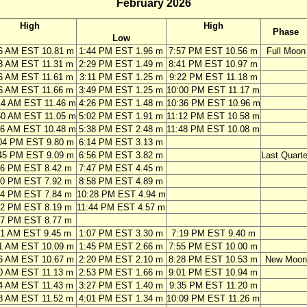
February 2026
High
High
Phase
Low
6 AM EST 10.81 m
1:44 PM EST 1.96 m
7:57 PM EST 10.56 m
Full Moon
3 AM EST 11.31 m
2:29 PM EST 1.49 m
8:41 PM EST 10.97 m
6 AM EST 11.61 m
3:11 PM EST 1.25 m
9:22 PM EST 11.18 m
6 AM EST 11.66 m
3:49 PM EST 1.25 m
10:00 PM EST 11.17 m
14 AM EST 11.46 m
4:26 PM EST 1.48 m
10:36 PM EST 10.96 m
50 AM EST 11.05 m
5:02 PM EST 1.91 m
11:12 PM EST 10.58 m
26 AM EST 10.48 m
5:38 PM EST 2.48 m
11:48 PM EST 10.08 m
04 PM EST 9.80 m
6:14 PM EST 3.13 m
45 PM EST 9.09 m
6:56 PM EST 3.82 m
Last Quarte
36 PM EST 8.42 m
7:47 PM EST 4.45 m
50 PM EST 7.92 m
8:58 PM EST 4.89 m
24 PM EST 7.84 m
10:28 PM EST 4.94 m
42 PM EST 8.19 m
11:44 PM EST 4.57 m
37 PM EST 8.77 m
51 AM EST 9.45 m
1:07 PM EST 3.30 m
7:19 PM EST 9.40 m
1 AM EST 10.09 m
1:45 PM EST 2.66 m
7:55 PM EST 10.00 m
6 AM EST 10.67 m
2:20 PM EST 2.10 m
8:28 PM EST 10.53 m
New Moon
0 AM EST 11.13 m
2:53 PM EST 1.66 m
9:01 PM EST 10.94 m
4 AM EST 11.43 m
3:27 PM EST 1.40 m
9:35 PM EST 11.20 m
8 AM EST 11.52 m
4:01 PM EST 1.34 m
10:09 PM EST 11.26 m