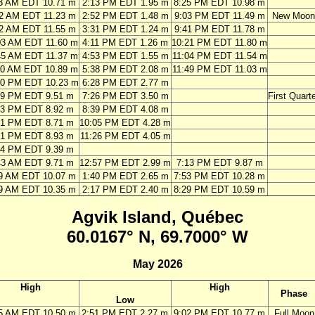
3 AM EDT 10.71 m
2:13 PM EDT 1.95 m
8:25 PM EDT 10.98 m
2 AM EDT 11.23 m
2:52 PM EDT 1.48 m
9:03 PM EDT 11.49 m
New Moon
2 AM EDT 11.55 m
3:31 PM EDT 1.24 m
9:41 PM EDT 11.78 m
03 AM EDT 11.60 m
4:11 PM EDT 1.26 m
10:21 PM EDT 11.80 m
45 AM EDT 11.37 m
4:53 PM EDT 1.55 m
11:04 PM EDT 11.54 m
30 AM EDT 10.89 m
5:38 PM EDT 2.08 m
11:49 PM EDT 11.03 m
20 PM EDT 10.23 m
6:28 PM EDT 2.77 m
19 PM EDT 9.51 m
7:26 PM EDT 3.50 m
First Quart
33 PM EDT 8.92 m
8:39 PM EDT 4.08 m
01 PM EDT 8.71 m
10:05 PM EDT 4.28 m
21 PM EDT 8.93 m
11:26 PM EDT 4.05 m
24 PM EDT 9.39 m
43 AM EDT 9.71 m
12:57 PM EDT 2.99 m
7:13 PM EDT 9.87 m
9 AM EDT 10.07 m
1:40 PM EDT 2.65 m
7:53 PM EDT 10.28 m
9 AM EDT 10.35 m
2:17 PM EDT 2.40 m
8:29 PM EDT 10.59 m
Agvik Island, Québec
60.0167° N, 69.7000° W
May 2026
High
High
Phase
Low
5 AM EDT 10.50 m
2:51 PM EDT 2.27 m
9:02 PM EDT 10.77 m
Full Moon