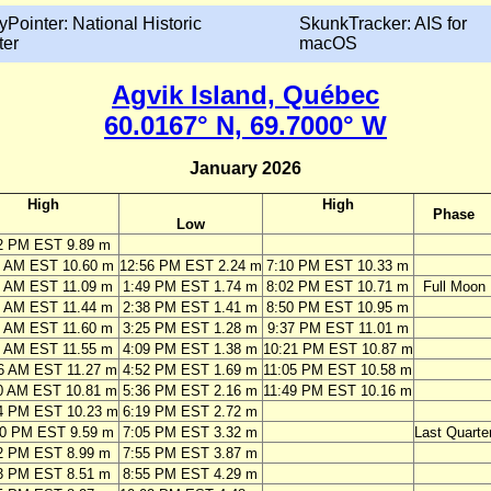
yPointer: National Historic
SkunkTracker: AIS for
ter
macOS
Agvik Island, Québec
60.0167° N, 69.7000° W
January 2026
High
High
Phase
Low
2 PM EST 9.89 m
7 AM EST 10.60 m
12:56 PM EST 2.24 m
7:10 PM EST 10.33 m
0 AM EST 11.09 m
1:49 PM EST 1.74 m
8:02 PM EST 10.71 m
Full Moon
0 AM EST 11.44 m
2:38 PM EST 1.41 m
8:50 PM EST 10.95 m
7 AM EST 11.60 m
3:25 PM EST 1.28 m
9:37 PM EST 11.01 m
2 AM EST 11.55 m
4:09 PM EST 1.38 m
10:21 PM EST 10.87 m
6 AM EST 11.27 m
4:52 PM EST 1.69 m
11:05 PM EST 10.58 m
0 AM EST 10.81 m
5:36 PM EST 2.16 m
11:49 PM EST 10.16 m
4 PM EST 10.23 m
6:19 PM EST 2.72 m
50 PM EST 9.59 m
7:05 PM EST 3.32 m
Last Quarte
2 PM EST 8.99 m
7:55 PM EST 3.87 m
3 PM EST 8.51 m
8:55 PM EST 4.29 m