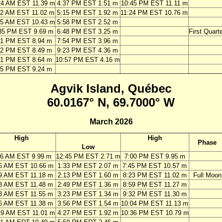
24 AM EST 11.39 m
4:37 PM EST 1.51 m
10:45 PM EST 11.11 m
02 AM EST 11.02 m
5:15 PM EST 1.92 m
11:24 PM EST 10.76 m
45 AM EST 10.43 m
5:58 PM EST 2.52 m
35 PM EST 9.69 m
6:48 PM EST 3.25 m
First Quarte
41 PM EST 8.94 m
7:54 PM EST 3.96 m
12 PM EST 8.49 m
9:23 PM EST 4.36 m
51 PM EST 8.64 m
10:57 PM EST 4.16 m
05 PM EST 9.24 m
Agvik Island, Québec
60.0167° N, 69.7000° W
March 2026
High
High
Phase
Low
26 AM EST 9.99 m
12:45 PM EST 2.71 m
7:00 PM EST 9.95 m
6 AM EST 10.66 m
1:33 PM EST 2.07 m
7:45 PM EST 10.57 m
9 AM EST 11.18 m
2:13 PM EST 1.60 m
8:23 PM EST 11.02 m
Full Moon
8 AM EST 11.48 m
2:49 PM EST 1.36 m
8:59 PM EST 11.27 m
3 AM EST 11.55 m
3:23 PM EST 1.34 m
9:32 PM EST 11.30 m
6 AM EST 11.38 m
3:56 PM EST 1.54 m
10:04 PM EST 11.13 m
19 AM EST 11.01 m
4:27 PM EST 1.92 m
10:36 PM EST 10.79 m