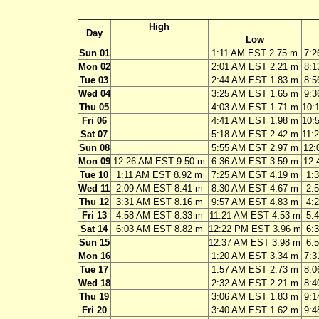
High
Day
Low
Sun 01
1:11 AM EST 2.75 m
7:2
Mon 02
2:01 AM EST 2.21 m
8:1
Tue 03
2:44 AM EST 1.83 m
8:5
Wed 04
3:25 AM EST 1.65 m
9:3
Thu 05
4:03 AM EST 1.71 m
10:
Fri 06
4:41 AM EST 1.98 m
10:
Sat 07
5:18 AM EST 2.42 m
11:
Sun 08
5:55 AM EST 2.97 m
12:
Mon 09
12:26 AM EST 9.50 m
6:36 AM EST 3.59 m
12:
Tue 10
1:11 AM EST 8.92 m
7:25 AM EST 4.19 m
1:
Wed 11
2:09 AM EST 8.41 m
8:30 AM EST 4.67 m
2:
Thu 12
3:31 AM EST 8.16 m
9:57 AM EST 4.83 m
4:
Fri 13
4:58 AM EST 8.33 m
11:21 AM EST 4.53 m
5:
Sat 14
6:03 AM EST 8.82 m
12:22 PM EST 3.96 m
6:
Sun 15
12:37 AM EST 3.98 m
6:
Mon 16
1:20 AM EST 3.34 m
7:3
Tue 17
1:57 AM EST 2.73 m
8:0
Wed 18
2:32 AM EST 2.21 m
8:4
Thu 19
3:06 AM EST 1.83 m
9:1
Fri 20
3:40 AM EST 1.62 m
9:4