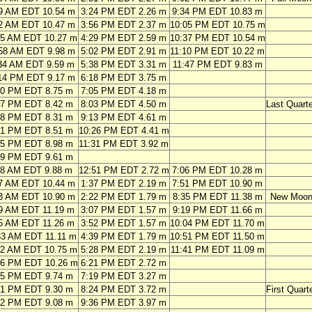
9 AM EDT 10.54 m
3:24 PM EDT 2.26 m
9:34 PM EDT 10.83 m
2 AM EDT 10.47 m
3:56 PM EDT 2.37 m
10:05 PM EDT 10.75 m
25 AM EDT 10.27 m
4:29 PM EDT 2.59 m
10:37 PM EDT 10.54 m
58 AM EDT 9.98 m
5:02 PM EDT 2.91 m
11:10 PM EDT 10.22 m
34 AM EDT 9.59 m
5:38 PM EDT 3.31 m
11:47 PM EDT 9.83 m
14 PM EDT 9.17 m
6:18 PM EDT 3.75 m
00 PM EDT 8.75 m
7:05 PM EDT 4.18 m
57 PM EDT 8.42 m
8:03 PM EDT 4.50 m
Last Quarte
08 PM EDT 8.31 m
9:13 PM EDT 4.61 m
21 PM EDT 8.51 m
10:26 PM EDT 4.41 m
25 PM EDT 8.98 m
11:31 PM EDT 3.92 m
19 PM EDT 9.61 m
38 AM EDT 9.88 m
12:51 PM EDT 2.72 m
7:06 PM EDT 10.28 m
7 AM EDT 10.44 m
1:37 PM EDT 2.19 m
7:51 PM EDT 10.90 m
3 AM EDT 10.90 m
2:22 PM EDT 1.79 m
8:35 PM EDT 11.38 m
New Moo
9 AM EDT 11.19 m
3:07 PM EDT 1.57 m
9:19 PM EDT 11.66 m
5 AM EDT 11.26 m
3:52 PM EDT 1.57 m
10:04 PM EDT 11.70 m
33 AM EDT 11.11 m
4:39 PM EDT 1.79 m
10:51 PM EDT 11.50 m
22 AM EDT 10.75 m
5:28 PM EDT 2.19 m
11:41 PM EDT 11.09 m
16 PM EDT 10.26 m
6:21 PM EDT 2.72 m
15 PM EDT 9.74 m
7:19 PM EDT 3.27 m
21 PM EDT 9.30 m
8:24 PM EDT 3.72 m
First Quart
32 PM EDT 9.08 m
9:36 PM EDT 3.97 m