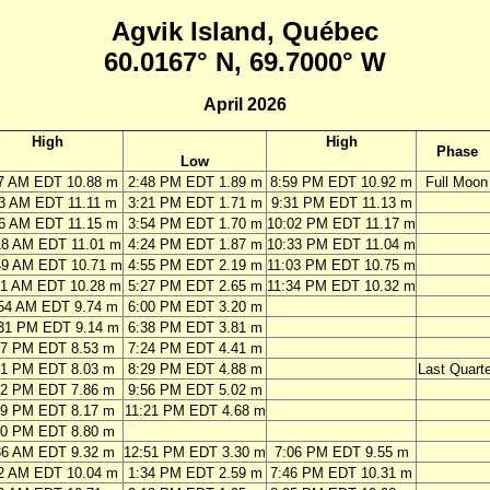
Agvik Island, Québec
60.0167° N, 69.7000° W
April 2026
High
High
Phase
Low
7 AM EDT 10.88 m
2:48 PM EDT 1.89 m
8:59 PM EDT 10.92 m
Full Moon
13 AM EDT 11.11 m
3:21 PM EDT 1.71 m
9:31 PM EDT 11.13 m
6 AM EDT 11.15 m
3:54 PM EDT 1.70 m
10:02 PM EDT 11.17 m
18 AM EDT 11.01 m
4:24 PM EDT 1.87 m
10:33 PM EDT 11.04 m
49 AM EDT 10.71 m
4:55 PM EDT 2.19 m
11:03 PM EDT 10.75 m
21 AM EDT 10.28 m
5:27 PM EDT 2.65 m
11:34 PM EDT 10.32 m
54 AM EDT 9.74 m
6:00 PM EDT 3.20 m
31 PM EDT 9.14 m
6:38 PM EDT 3.81 m
17 PM EDT 8.53 m
7:24 PM EDT 4.41 m
21 PM EDT 8.03 m
8:29 PM EDT 4.88 m
Last Quarte
52 PM EDT 7.86 m
9:56 PM EDT 5.02 m
19 PM EDT 8.17 m
11:21 PM EDT 4.68 m
20 PM EDT 8.80 m
36 AM EDT 9.32 m
12:51 PM EDT 3.30 m
7:06 PM EDT 9.55 m
2 AM EDT 10.04 m
1:34 PM EDT 2.59 m
7:46 PM EDT 10.31 m