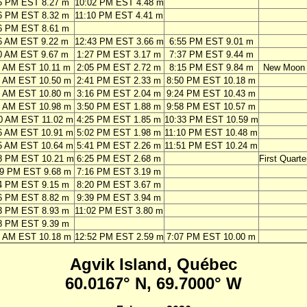
5 PM EST 8.27 m
10:02 PM EST 4.48 m
6 PM EST 8.32 m
11:10 PM EST 4.41 m
6 PM EST 8.61 m
6 AM EST 9.22 m
12:43 PM EST 3.66 m
6:55 PM EST 9.01 m
0 AM EST 9.67 m
1:27 PM EST 3.17 m
7:37 PM EST 9.44 m
0 AM EST 10.11 m
2:05 PM EST 2.72 m
8:15 PM EST 9.84 m
New Moon
6 AM EST 10.50 m
2:41 PM EST 2.33 m
8:50 PM EST 10.18 m
1 AM EST 10.80 m
3:16 PM EST 2.04 m
9:24 PM EST 10.43 m
6 AM EST 10.98 m
3:50 PM EST 1.88 m
9:58 PM EST 10.57 m
0 AM EST 11.02 m
4:25 PM EST 1.85 m
10:33 PM EST 10.59 m
6 AM EST 10.91 m
5:02 PM EST 1.98 m
11:10 PM EST 10.48 m
5 AM EST 10.64 m
5:41 PM EST 2.26 m
11:51 PM EST 10.24 m
8 PM EST 10.21 m
6:25 PM EST 2.68 m
First Quarte
59 PM EST 9.68 m
7:16 PM EST 3.19 m
4 PM EST 9.15 m
8:20 PM EST 3.67 m
6 PM EST 8.82 m
9:39 PM EST 3.94 m
3 PM EST 8.93 m
11:02 PM EST 3.80 m
8 PM EST 9.39 m
1 AM EST 10.18 m
12:52 PM EST 2.59 m
7:07 PM EST 10.00 m
Agvik Island, Québec
60.0167° N, 69.7000° W