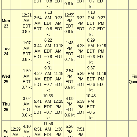
EDT
−0.8
EDT
EDT
−0.7
EDT
0.8 kt
kt
kt
7:13
7:18
12:21
12:55
2:54
AM
9:23
3:32
PM
9:27
Mon
AM
PM
AM
EDT
AM
PM
EDT
PM
23
EDT
EDT
EDT
−0.8
EDT
EDT
−0.7
EDT
0.8 kt
0.8 kt
kt
kt
8:22
8:29
1:07
1:48
3:44
AM
10:18
4:28
PM
10:19
Tue
AM
PM
AM
EDT
AM
PM
EDT
PM
24
EDT
EDT
EDT
−0.8
EDT
EDT
−0.6
EDT
0.8 kt
0.7 kt
kt
kt
9:31
9:37
1:59
2:54
4:39
AM
11:18
5:29
PM
11:19
Wed
AM
PM
Fir
AM
EDT
AM
PM
EDT
PM
25
EDT
EDT
Quar
EDT
−0.7
EDT
EDT
−0.6
EDT
0.7 kt
0.6 kt
kt
kt
10:35
10:45
3:02
4:09
5:41
AM
12:25
6:39
PM
Thu
AM
PM
AM
EDT
PM
PM
EDT
26
EDT
EDT
EDT
−0.7
EDT
EDT
−0.5
0.6 kt
0.6 kt
kt
kt
11:56
4:10
5:26
12:29
6:51
AM
1:30
7:51
Fri
AM
PM
AM
AM
EDT
PM
PM