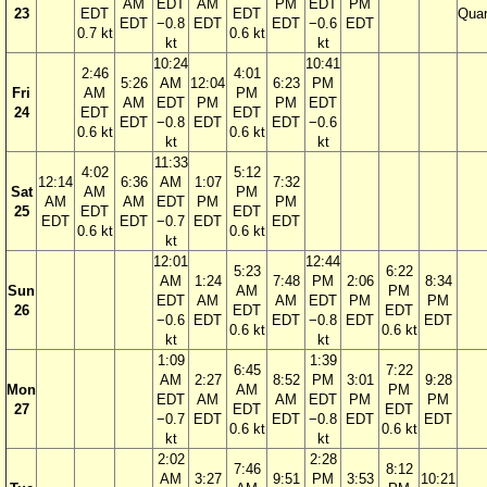
AM
EDT
AM
PM
EDT
PM
23
EDT
EDT
Quar
EDT
−0.8
EDT
EDT
−0.6
EDT
0.7 kt
0.6 kt
kt
kt
10:24
10:41
2:46
4:01
5:26
AM
12:04
6:23
PM
Fri
AM
PM
AM
EDT
PM
PM
EDT
24
EDT
EDT
EDT
−0.8
EDT
EDT
−0.6
0.6 kt
0.6 kt
kt
kt
11:33
4:02
5:12
12:14
6:36
AM
1:07
7:32
Sat
AM
PM
AM
AM
EDT
PM
PM
25
EDT
EDT
EDT
EDT
−0.7
EDT
EDT
0.6 kt
0.6 kt
kt
12:01
12:44
5:23
6:22
AM
1:24
7:48
PM
2:06
8:34
Sun
AM
PM
EDT
AM
AM
EDT
PM
PM
26
EDT
EDT
−0.6
EDT
EDT
−0.8
EDT
EDT
0.6 kt
0.6 kt
kt
kt
1:09
1:39
6:45
7:22
AM
2:27
8:52
PM
3:01
9:28
Mon
AM
PM
EDT
AM
AM
EDT
PM
PM
27
EDT
EDT
−0.7
EDT
EDT
−0.8
EDT
EDT
0.6 kt
0.6 kt
kt
kt
2:02
2:28
7:46
8:12
AM
3:27
9:51
PM
3:53
10:21