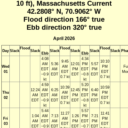
10 ft), Massachusetts Current
42.2808° N, 70.9062° W
Flood direction 166° true
Ebb direction 320° true
April 2026
Flood
Flood
Flood
Day
Slack
Slack
Slack
Slack
Slack
Slack
Pha
Ebb
Ebb
4:08
4:34
9:45
10:10
AM
5:36
12:01
PM
5:57
Wed
AM
PM
Ful
EDT
AM
PM
EDT
PM
01
EDT
EDT
Mo
−0.9
EDT
EDT
−0.8
EDT
0.7 kt
0.7 kt
kt
kt
4:59
5:20
10:39
10:59
12:24
AM
6:25
12:45
PM
6:40
Thu
AM
PM
AM
EDT
AM
PM
EDT
PM
02
EDT
EDT
EDT
−0.9
EDT
EDT
−0.8
EDT
0.7 kt
0.7 kt
kt
kt
5:44
5:57
11:27
11:41
1:04
AM
7:13
1:26
PM
7:21
Fri
AM
PM
AM
EDT
AM
PM
EDT
PM
03
EDT
EDT
EDT
−0.9
EDT
EDT
−0.7
EDT