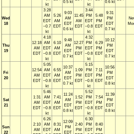
0.5 kt
0.6 kt
kt
kt
3:28
3:44
9:03
9:31
AM
5:26
11:45
PM
5:48
Wed
AM
PM
Ne
EDT
AM
AM
EDT
PM
18
EDT
EDT
Mo
−0.7
EDT
EDT
−0.8
EDT
0.6 kt
0.7 kt
kt
kt
4:18
4:32
9:48
10:12
12:18
AM
6:10
12:27
PM
6:29
Thu
AM
PM
AM
EDT
AM
PM
EDT
PM
19
EDT
EDT
EDT
−0.8
EDT
EDT
−0.8
EDT
0.7 kt
0.7 kt
kt
kt
5:05
5:15
10:37
10:56
12:54
AM
6:55
1:09
PM
7:11
Fri
AM
PM
AM
EDT
AM
PM
EDT
PM
20
EDT
EDT
EDT
−0.8
EDT
EDT
−0.8
EDT
0.7 kt
0.8 kt
kt
kt
5:46
5:52
11:24
11:39
1:31
AM
7:41
1:52
PM
7:54
Sat
AM
PM
AM
EDT
AM
PM
EDT
PM
21
EDT
EDT
EDT
−0.8
EDT
EDT
−0.8
EDT
0.8 kt
0.8 kt
kt
kt
6:26
6:30
12:09
2:10
AM
8:31
2:40
PM
8:40
Sun
PM
AM
EDT
AM
PM
EDT
PM
22
EDT