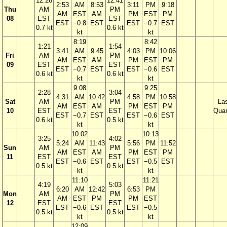
12:26
12:41
2:53
AM
8:53
3:11
PM
9:18
Thu
AM
PM
AM
EST
AM
PM
EST
PM
08
EST
EST
EST
−0.8
EST
EST
−0.7
EST
0.7 kt
0.6 kt
kt
kt
8:19
8:42
1:21
1:54
3:41
AM
9:45
4:03
PM
10:06
Fri
AM
PM
AM
EST
AM
PM
EST
PM
09
EST
EST
EST
−0.7
EST
EST
−0.6
EST
0.6 kt
0.6 kt
kt
kt
9:08
9:25
2:28
3:04
4:31
AM
10:42
4:58
PM
10:58
Sat
AM
PM
La
AM
EST
AM
PM
EST
PM
10
EST
EST
Quar
EST
−0.7
EST
EST
−0.6
EST
0.6 kt
0.5 kt
kt
kt
10:02
10:13
3:25
4:02
5:24
AM
11:43
5:56
PM
11:52
Sun
AM
PM
AM
EST
AM
PM
EST
PM
11
EST
EST
EST
−0.6
EST
EST
−0.5
EST
0.5 kt
0.5 kt
kt
kt
11:10
11:21
4:19
5:03
6:20
AM
12:42
6:53
PM
Mon
AM
PM
AM
EST
PM
PM
EST
12
EST
EST
EST
−0.6
EST
EST
−0.5
0.5 kt
0.5 kt
kt
kt
12:09