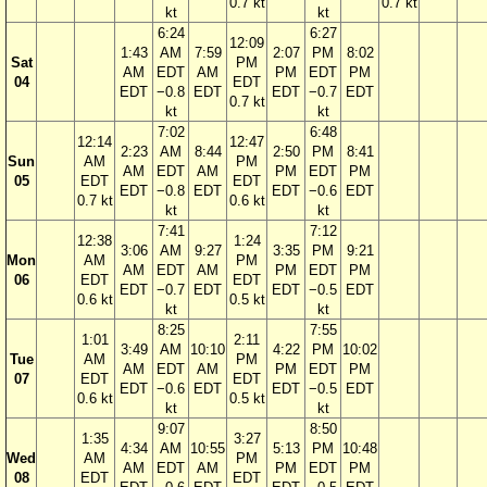
0.7 kt
0.7 kt
kt
kt
6:24
6:27
12:09
1:43
AM
7:59
2:07
PM
8:02
Sat
PM
AM
EDT
AM
PM
EDT
PM
04
EDT
EDT
−0.8
EDT
EDT
−0.7
EDT
0.7 kt
kt
kt
7:02
6:48
12:14
12:47
2:23
AM
8:44
2:50
PM
8:41
Sun
AM
PM
AM
EDT
AM
PM
EDT
PM
05
EDT
EDT
EDT
−0.8
EDT
EDT
−0.6
EDT
0.7 kt
0.6 kt
kt
kt
7:41
7:12
12:38
1:24
3:06
AM
9:27
3:35
PM
9:21
Mon
AM
PM
AM
EDT
AM
PM
EDT
PM
06
EDT
EDT
EDT
−0.7
EDT
EDT
−0.5
EDT
0.6 kt
0.5 kt
kt
kt
8:25
7:55
1:01
2:11
3:49
AM
10:10
4:22
PM
10:02
Tue
AM
PM
AM
EDT
AM
PM
EDT
PM
07
EDT
EDT
EDT
−0.6
EDT
EDT
−0.5
EDT
0.6 kt
0.5 kt
kt
kt
9:07
8:50
1:35
3:27
4:34
AM
10:55
5:13
PM
10:48
Wed
AM
PM
AM
EDT
AM
PM
EDT
PM
08
EDT
EDT