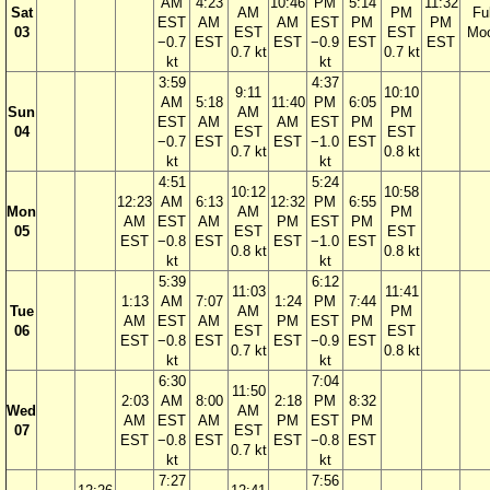
AM
4:23
10:46
PM
5:14
11:32
Sat
AM
PM
Ful
EST
AM
AM
EST
PM
PM
03
EST
EST
Mo
−0.7
EST
EST
−0.9
EST
EST
0.7 kt
0.7 kt
kt
kt
3:59
4:37
9:11
10:10
AM
5:18
11:40
PM
6:05
Sun
AM
PM
EST
AM
AM
EST
PM
04
EST
EST
−0.7
EST
EST
−1.0
EST
0.7 kt
0.8 kt
kt
kt
4:51
5:24
10:12
10:58
12:23
AM
6:13
12:32
PM
6:55
Mon
AM
PM
AM
EST
AM
PM
EST
PM
05
EST
EST
EST
−0.8
EST
EST
−1.0
EST
0.8 kt
0.8 kt
kt
kt
5:39
6:12
11:03
11:41
1:13
AM
7:07
1:24
PM
7:44
Tue
AM
PM
AM
EST
AM
PM
EST
PM
06
EST
EST
EST
−0.8
EST
EST
−0.9
EST
0.7 kt
0.8 kt
kt
kt
6:30
7:04
11:50
2:03
AM
8:00
2:18
PM
8:32
Wed
AM
AM
EST
AM
PM
EST
PM
07
EST
EST
−0.8
EST
EST
−0.8
EST
0.7 kt
kt
kt
7:27
7:56