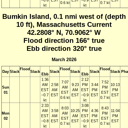
−0.6
EST
EST
−0.9
EST
EST
0.6 kt
0.7 kt
kt
kt
Bumkin Island, 0.1 nmi west of (depth
10 ft), Massachusetts Current
42.2808° N, 70.9062° W
Flood direction 166° true
Ebb direction 320° true
March 2026
Flood
Flood
Flood
Day
Slack
Slack
Slack
Slack
Slack
Slack
Pha
Ebb
Ebb
1:36
2:12
7:07
7:52
AM
2:58
9:23
PM
3:44
10:13
Sun
AM
PM
EST
AM
AM
EST
PM
PM
01
EST
EST
−0.7
EST
EST
−0.9
EST
EST
0.6 kt
0.7 kt
kt
kt
2:33
3:08
8:03
8:43
AM
3:58
10:25
PM
4:36
11:04
Mon
AM
PM
EST
AM
AM
EST
PM
PM
02
EST
EST
−0.8
EST
EST
−0.9
EST
EST
0.7 kt
0.7 kt
kt
kt