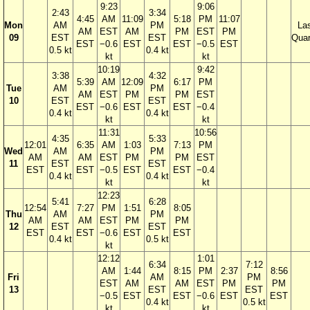
9:23
9:06
2:43
3:34
4:45
AM
11:09
5:18
PM
11:07
Mon
AM
PM
La
AM
EST
AM
PM
EST
PM
09
EST
EST
Quar
EST
−0.6
EST
EST
−0.5
EST
0.5 kt
0.4 kt
kt
kt
10:19
9:42
3:38
4:32
5:39
AM
12:09
6:17
PM
Tue
AM
PM
AM
EST
PM
PM
EST
10
EST
EST
EST
−0.6
EST
EST
−0.4
0.4 kt
0.4 kt
kt
kt
11:31
10:56
4:35
5:33
12:01
6:35
AM
1:03
7:13
PM
Wed
AM
PM
AM
AM
EST
PM
PM
EST
11
EST
EST
EST
EST
−0.5
EST
EST
−0.4
0.4 kt
0.4 kt
kt
kt
12:23
5:41
6:28
12:54
7:27
PM
1:51
8:05
Thu
AM
PM
AM
AM
EST
PM
PM
12
EST
EST
EST
EST
−0.6
EST
EST
0.4 kt
0.5 kt
kt
12:12
1:01
6:34
7:12
AM
1:44
8:15
PM
2:37
8:56
Fri
AM
PM
EST
AM
AM
EST
PM
PM
13
EST
EST
−0.5
EST
EST
−0.6
EST
EST
0.4 kt
0.5 kt
kt
kt