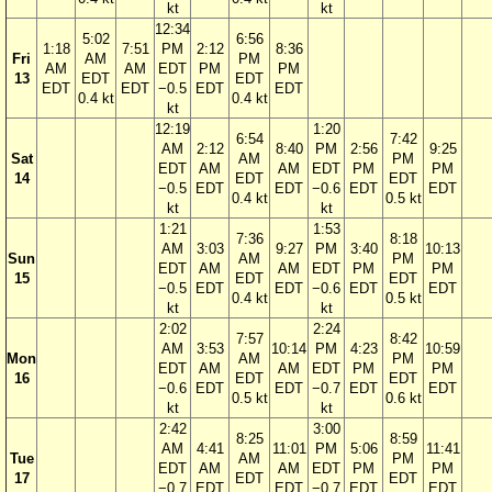
kt
kt
12:34
5:02
6:56
1:18
7:51
PM
2:12
8:36
Fri
AM
PM
AM
AM
EDT
PM
PM
13
EDT
EDT
EDT
EDT
−0.5
EDT
EDT
0.4 kt
0.4 kt
kt
12:19
1:20
6:54
7:42
AM
2:12
8:40
PM
2:56
9:25
Sat
AM
PM
EDT
AM
AM
EDT
PM
PM
14
EDT
EDT
−0.5
EDT
EDT
−0.6
EDT
EDT
0.4 kt
0.5 kt
kt
kt
1:21
1:53
7:36
8:18
AM
3:03
9:27
PM
3:40
10:13
Sun
AM
PM
EDT
AM
AM
EDT
PM
PM
15
EDT
EDT
−0.5
EDT
EDT
−0.6
EDT
EDT
0.4 kt
0.5 kt
kt
kt
2:02
2:24
7:57
8:42
AM
3:53
10:14
PM
4:23
10:59
Mon
AM
PM
EDT
AM
AM
EDT
PM
PM
16
EDT
EDT
−0.6
EDT
EDT
−0.7
EDT
EDT
0.5 kt
0.6 kt
kt
kt
2:42
3:00
8:25
8:59
AM
4:41
11:01
PM
5:06
11:41
Tue
AM
PM
EDT
AM
AM
EDT
PM
PM
17
EDT
EDT
−0.7
EDT
EDT
−0.7
EDT
EDT