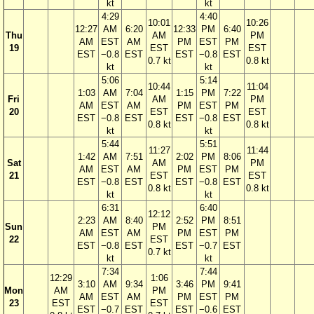
kt
kt
4:29
4:40
10:01
10:26
12:27
AM
6:20
12:33
PM
6:40
Thu
AM
PM
AM
EST
AM
PM
EST
PM
19
EST
EST
EST
−0.8
EST
EST
−0.8
EST
0.7 kt
0.8 kt
kt
kt
5:06
5:14
10:44
11:04
1:03
AM
7:04
1:15
PM
7:22
Fri
AM
PM
AM
EST
AM
PM
EST
PM
20
EST
EST
EST
−0.8
EST
EST
−0.8
EST
0.8 kt
0.8 kt
kt
kt
5:44
5:51
11:27
11:44
1:42
AM
7:51
2:02
PM
8:06
Sat
AM
PM
AM
EST
AM
PM
EST
PM
21
EST
EST
EST
−0.8
EST
EST
−0.8
EST
0.8 kt
0.8 kt
kt
kt
6:31
6:40
12:12
2:23
AM
8:40
2:52
PM
8:51
Sun
PM
AM
EST
AM
PM
EST
PM
22
EST
EST
−0.8
EST
EST
−0.7
EST
0.7 kt
kt
kt
7:34
7:44
12:29
1:06
3:10
AM
9:34
3:46
PM
9:41
Mon
AM
PM
AM
EST
AM
PM
EST
PM
23
EST
EST
EST
−0.7
EST
EST
−0.6
EST