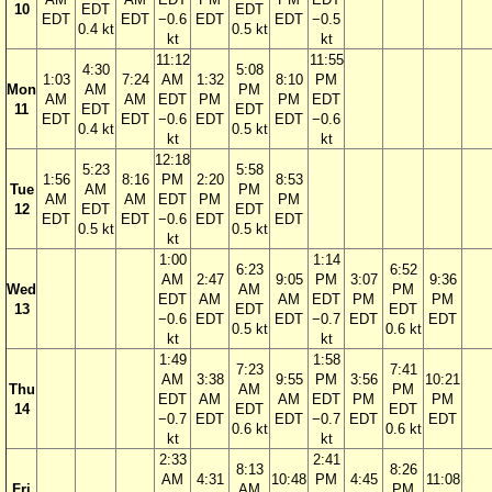
10
EDT
EDT
EDT
EDT
−0.6
EDT
EDT
−0.5
0.4 kt
0.5 kt
kt
kt
11:12
11:55
4:30
5:08
1:03
7:24
AM
1:32
8:10
PM
Mon
AM
PM
AM
AM
EDT
PM
PM
EDT
11
EDT
EDT
EDT
EDT
−0.6
EDT
EDT
−0.6
0.4 kt
0.5 kt
kt
kt
12:18
5:23
5:58
1:56
8:16
PM
2:20
8:53
Tue
AM
PM
AM
AM
EDT
PM
PM
12
EDT
EDT
EDT
EDT
−0.6
EDT
EDT
0.5 kt
0.5 kt
kt
1:00
1:14
6:23
6:52
AM
2:47
9:05
PM
3:07
9:36
Wed
AM
PM
EDT
AM
AM
EDT
PM
PM
13
EDT
EDT
−0.6
EDT
EDT
−0.7
EDT
EDT
0.5 kt
0.6 kt
kt
kt
1:49
1:58
7:23
7:41
AM
3:38
9:55
PM
3:56
10:21
Thu
AM
PM
EDT
AM
AM
EDT
PM
PM
14
EDT
EDT
−0.7
EDT
EDT
−0.7
EDT
EDT
0.6 kt
0.6 kt
kt
kt
2:33
2:41
8:13
8:26
AM
4:31
10:48
PM
4:45
11:08
Fri
AM
PM