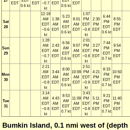
27
EDT
EDT
EDT
EDT
−0.7
EDT
EDT
0.6 kt
0.6 kt
kt
12:19
1:07
5:23
6:44
AM
1:38
8:01
PM
2:30
8:55
Sat
AM
PM
EDT
AM
AM
EDT
PM
PM
28
EDT
EDT
−0.6
EDT
EDT
−0.8
EDT
EDT
0.6 kt
0.6 kt
kt
kt
1:28
2:01
6:56
7:44
AM
2:43
9:07
PM
3:27
9:54
Sun
AM
PM
EDT
AM
AM
EDT
PM
PM
29
EDT
EDT
−0.7
EDT
EDT
−0.8
EDT
EDT
0.6 kt
0.7 kt
kt
kt
2:21
2:51
8:00
8:33
AM
3:44
10:09
PM
4:21
10:50
Mon
AM
PM
EDT
AM
AM
EDT
PM
PM
30
EDT
EDT
−0.8
EDT
EDT
−0.9
EDT
EDT
0.6 kt
0.7 kt
kt
kt
3:14
3:43
8:53
9:21
AM
4:43
11:09
PM
5:11
11:40
Tue
AM
PM
EDT
AM
AM
EDT
PM
PM
31
EDT
EDT
−0.8
EDT
EDT
−0.8
EDT
EDT
0.7 kt
0.7 kt
kt
kt
Bumkin Island, 0.1 nmi west of (depth