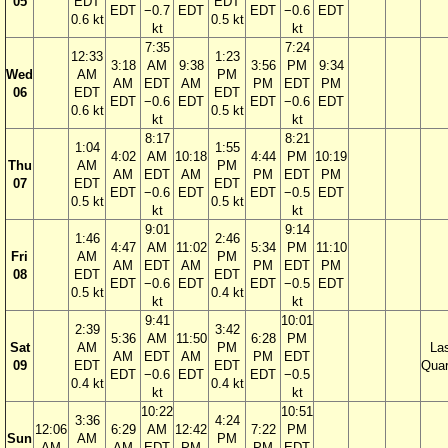
05
EDT
EDT
EDT
−0.7
EDT
EDT
−0.6
EDT
0.6 kt
0.5 kt
kt
kt
7:35
7:24
12:33
1:23
3:18
AM
9:38
3:56
PM
9:34
Wed
AM
PM
AM
EDT
AM
PM
EDT
PM
06
EDT
EDT
EDT
−0.6
EDT
EDT
−0.6
EDT
0.6 kt
0.5 kt
kt
kt
8:17
8:21
1:04
1:55
4:02
AM
10:18
4:44
PM
10:19
Thu
AM
PM
AM
EDT
AM
PM
EDT
PM
07
EDT
EDT
EDT
−0.6
EDT
EDT
−0.5
EDT
0.5 kt
0.5 kt
kt
kt
9:01
9:14
1:46
2:46
4:47
AM
11:02
5:34
PM
11:10
Fri
AM
PM
AM
EDT
AM
PM
EDT
PM
08
EDT
EDT
EDT
−0.6
EDT
EDT
−0.5
EDT
0.5 kt
0.4 kt
kt
kt
9:41
10:01
2:39
3:42
5:36
AM
11:50
6:28
PM
Sat
AM
PM
La
AM
EDT
AM
PM
EDT
09
EDT
EDT
Quar
EDT
−0.6
EDT
EDT
−0.5
0.4 kt
0.4 kt
kt
kt
10:22
10:51
3:36
4:24
12:06
6:29
AM
12:42
7:22
PM
Sun
AM
PM
AM
AM
EDT
PM
PM
EDT