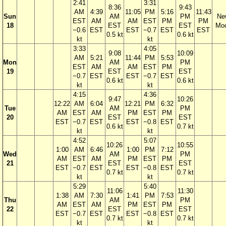
2:41
3:31
8:36
9:43
AM
4:39
11:05
PM
5:16
11:43
Sun
AM
PM
Ne
EST
AM
AM
EST
PM
PM
18
EST
EST
Mo
−0.6
EST
EST
−0.7
EST
EST
0.5 kt
0.6 kt
kt
kt
3:33
4:05
9:08
10:09
AM
5:21
11:44
PM
5:53
Mon
AM
PM
EST
AM
AM
EST
PM
19
EST
EST
−0.7
EST
EST
−0.7
EST
0.6 kt
0.6 kt
kt
kt
4:15
4:36
9:47
10:26
12:22
AM
6:04
12:21
PM
6:32
Tue
AM
PM
AM
EST
AM
PM
EST
PM
20
EST
EST
EST
−0.7
EST
EST
−0.8
EST
0.6 kt
0.7 kt
kt
kt
4:52
5:07
10:26
10:55
1:00
AM
6:46
1:00
PM
7:12
Wed
AM
PM
AM
EST
AM
PM
EST
PM
21
EST
EST
EST
−0.7
EST
EST
−0.8
EST
0.7 kt
0.7 kt
kt
kt
5:29
5:40
11:06
11:30
1:38
AM
7:30
1:41
PM
7:53
Thu
AM
PM
AM
EST
AM
PM
EST
PM
22
EST
EST
EST
−0.7
EST
EST
−0.8
EST
0.7 kt
0.7 kt
kt
kt