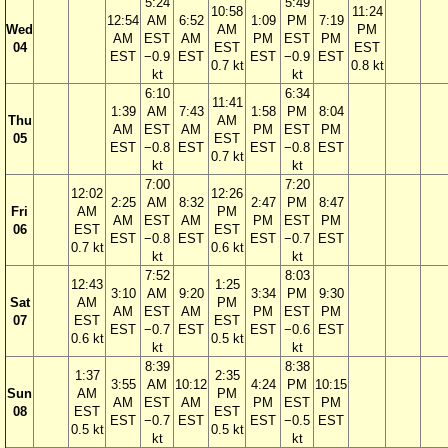
5:24
5:49
10:58
11:24
12:54
AM
6:52
1:09
PM
7:19
Wed
AM
PM
AM
EST
AM
PM
EST
PM
04
EST
EST
EST
−0.9
EST
EST
−0.9
EST
0.7 kt
0.8 kt
kt
kt
6:10
6:34
11:41
1:39
AM
7:43
1:58
PM
8:04
Thu
AM
AM
EST
AM
PM
EST
PM
05
EST
EST
−0.8
EST
EST
−0.8
EST
0.7 kt
kt
kt
7:00
7:20
12:02
12:26
2:25
AM
8:32
2:47
PM
8:47
Fri
AM
PM
AM
EST
AM
PM
EST
PM
06
EST
EST
EST
−0.8
EST
EST
−0.7
EST
0.7 kt
0.6 kt
kt
kt
7:52
8:03
12:43
1:25
3:10
AM
9:20
3:34
PM
9:30
Sat
AM
PM
AM
EST
AM
PM
EST
PM
07
EST
EST
EST
−0.7
EST
EST
−0.6
EST
0.6 kt
0.5 kt
kt
kt
8:39
8:38
1:37
2:35
3:55
AM
10:12
4:24
PM
10:15
Sun
AM
PM
AM
EST
AM
PM
EST
PM
08
EST
EST
EST
−0.7
EST
EST
−0.5
EST
0.5 kt
0.5 kt
kt
kt