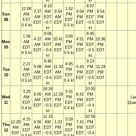
kt
kt
8:19
8:07
12:08
1:52
3:37
AM
9:54
4:04
PM
9:54
Sun
AM
PM
AM
EDT
AM
PM
EDT
PM
08
EST
EDT
EDT
−0.7
EDT
EDT
−0.5
EDT
0.6 kt
0.5 kt
kt
kt
9:06
8:45
1:39
3:00
4:22
AM
10:41
4:51
PM
10:36
Mon
AM
PM
AM
EDT
AM
PM
EDT
PM
09
EDT
EDT
EDT
−0.6
EDT
EDT
−0.5
EDT
0.5 kt
0.5 kt
kt
kt
9:46
9:23
2:21
4:05
5:08
AM
11:33
5:43
PM
11:24
Tue
AM
PM
AM
EDT
AM
PM
EDT
PM
10
EDT
EDT
EDT
−0.6
EDT
EDT
−0.5
EDT
0.5 kt
0.4 kt
kt
kt
10:24
10:05
3:20
5:01
6:00
AM
12:29
6:42
PM
Wed
AM
PM
La
AM
EDT
PM
PM
EDT
11
EDT
EDT
Quar
EDT
−0.5
EDT
EDT
−0.4
0.4 kt
0.4 kt
kt
kt
11:15
10:56
4:15
5:59
12:20
6:56
AM
1:23
7:41
PM
Thu
AM
PM
AM
AM
EDT
PM
PM
EDT
12
EDT
EDT
EDT
EDT
−0.5
EDT
EDT
−0.4
0.4 kt
0.4 kt