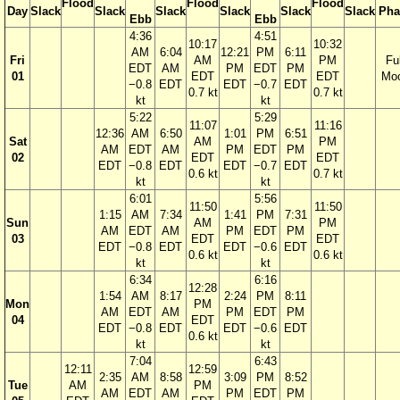
Flood
Flood
Flood
Day
Slack
Slack
Slack
Slack
Slack
Slack
Pha
Ebb
Ebb
4:36
4:51
10:17
10:32
AM
6:04
12:21
PM
6:11
Fri
AM
PM
Ful
EDT
AM
PM
EDT
PM
01
EDT
EDT
Mo
−0.8
EDT
EDT
−0.7
EDT
0.7 kt
0.7 kt
kt
kt
5:22
5:29
11:07
11:16
12:36
AM
6:50
1:01
PM
6:51
Sat
AM
PM
AM
EDT
AM
PM
EDT
PM
02
EDT
EDT
EDT
−0.8
EDT
EDT
−0.7
EDT
0.6 kt
0.7 kt
kt
kt
6:01
5:56
11:50
11:50
1:15
AM
7:34
1:41
PM
7:31
Sun
AM
PM
AM
EDT
AM
PM
EDT
PM
03
EDT
EDT
EDT
−0.8
EDT
EDT
−0.6
EDT
0.6 kt
0.6 kt
kt
kt
6:34
6:16
12:28
1:54
AM
8:17
2:24
PM
8:11
Mon
PM
AM
EDT
AM
PM
EDT
PM
04
EDT
EDT
−0.8
EDT
EDT
−0.6
EDT
0.6 kt
kt
kt
7:04
6:43
12:11
12:59
2:35
AM
8:58
3:09
PM
8:52
Tue
AM
PM
AM
EDT
AM
PM
EDT
PM