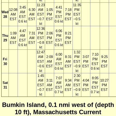
kt
kt
11:23
11:35
3:45
4:41
12:08
6:30
AM
1:05
7:18
PM
Wed
AM
PM
AM
AM
EST
PM
PM
EST
28
EST
EST
EST
EST
−0.7
EST
EST
−0.5
0.6 kt
0.6 kt
kt
kt
12:36
4:47
6:06
1:09
7:31
PM
2:06
8:21
Thu
AM
PM
AM
AM
EST
PM
PM
29
EST
EST
EST
EST
−0.8
EST
EST
0.6 kt
0.6 kt
kt
12:47
1:32
6:00
7:10
AM
2:09
8:31
PM
3:07
9:25
Fri
AM
PM
EST
AM
AM
EST
PM
PM
30
EST
EST
−0.6
EST
EST
−0.9
EST
EST
0.6 kt
0.6 kt
kt
kt
1:45
2:30
7:07
8:05
AM
3:11
9:34
PM
4:04
10:27
Sat
AM
PM
EST
AM
AM
EST
PM
PM
31
EST
EST
−0.7
EST
EST
−0.9
EST
EST
0.7 kt
0.7 kt
kt
kt
Bumkin Island, 0.1 nmi west of (depth
10 ft), Massachusetts Current