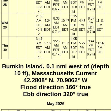
Tue
AM
PM
EDT
AM
AM
EDT
PM
PM
28
EDT
EDT
−0.8
EDT
EDT
−0.8
EDT
EDT
0.6 kt
0.7 kt
kt
kt
2:52
3:15
8:36
8:57
AM
4:24
10:47
PM
4:43
11:11
Wed
AM
PM
EDT
AM
AM
EDT
PM
PM
29
EDT
EDT
−0.8
EDT
EDT
−0.8
EDT
EDT
0.7 kt
0.7 kt
kt
kt
3:44
4:05
9:25
9:44
AM
5:16
11:37
PM
5:29
11:56
Thu
AM
PM
EDT
AM
AM
EDT
PM
PM
30
EDT
EDT
−0.8
EDT
EDT
−0.7
EDT
EDT
0.7 kt
0.7 kt
kt
kt
Bumkin Island, 0.1 nmi west of (depth
10 ft), Massachusetts Current
42.2808° N, 70.9062° W
Flood direction 166° true
Ebb direction 320° true
May 2026