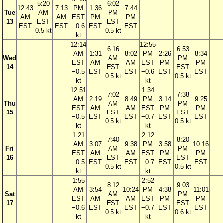
5:20
6:02
12:43
7:13
PM
1:36
7:44
Tue
AM
PM
AM
AM
EST
PM
PM
13
EST
EST
EST
EST
−0.6
EST
EST
0.5 kt
0.5 kt
kt
12:14
12:55
6:16
6:53
AM
1:31
8:02
PM
2:26
8:34
Wed
AM
PM
EST
AM
AM
EST
PM
PM
14
EST
EST
−0.5
EST
EST
−0.6
EST
EST
0.5 kt
0.5 kt
kt
kt
12:51
1:34
7:02
7:38
AM
2:19
8:49
PM
3:14
9:25
Thu
AM
PM
EST
AM
AM
EST
PM
PM
15
EST
EST
−0.5
EST
EST
−0.7
EST
EST
0.5 kt
0.5 kt
kt
kt
1:21
2:12
7:40
8:20
AM
3:07
9:38
PM
3:58
10:16
Fri
AM
PM
EST
AM
AM
EST
PM
PM
16
EST
EST
−0.5
EST
EST
−0.7
EST
EST
0.5 kt
0.5 kt
kt
kt
1:55
2:52
8:12
9:03
AM
3:54
10:24
PM
4:38
11:01
Sat
AM
PM
EST
AM
AM
EST
PM
PM
17
EST
EST
−0.6
EST
EST
−0.7
EST
EST
0.5 kt
0.6 kt
kt
kt