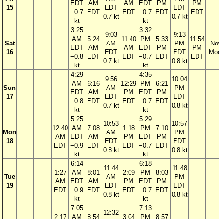
EDT
AM
AM
EDT
PM
PM
15
EDT
EDT
−0.7
EDT
EDT
−0.7
EDT
EDT
0.7 kt
0.7 kt
kt
kt
3:25
3:32
9:03
9:13
AM
5:24
11:40
PM
5:33
11:54
Sat
AM
PM
Ne
EDT
AM
AM
EDT
PM
PM
16
EDT
EDT
Mo
−0.8
EDT
EDT
−0.7
EDT
EDT
0.7 kt
0.8 kt
kt
kt
4:29
4:35
9:56
10:04
AM
6:16
12:29
PM
6:21
Sun
AM
PM
EDT
AM
PM
EDT
PM
17
EDT
EDT
−0.8
EDT
EDT
−0.7
EDT
0.7 kt
0.8 kt
kt
kt
5:25
5:29
10:53
10:57
12:40
AM
7:08
1:18
PM
7:10
Mon
AM
PM
AM
EDT
AM
PM
EDT
PM
18
EDT
EDT
EDT
−0.9
EDT
EDT
−0.7
EDT
0.8 kt
0.8 kt
kt
kt
6:14
6:18
11:44
11:48
1:27
AM
8:01
2:09
PM
8:03
Tue
AM
PM
AM
EDT
AM
PM
EDT
PM
19
EDT
EDT
EDT
−0.9
EDT
EDT
−0.7
EDT
0.8 kt
0.8 kt
kt
kt
7:05
7:13
12:32
2:17
AM
8:54
3:04
PM
8:57