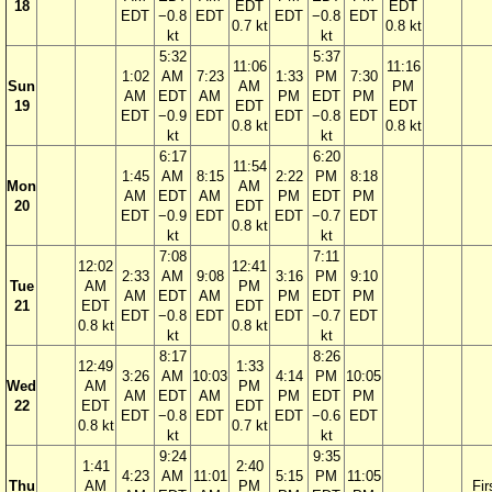
18
EDT
EDT
EDT
−0.8
EDT
EDT
−0.8
EDT
0.7 kt
0.8 kt
kt
kt
5:32
5:37
11:06
11:16
1:02
AM
7:23
1:33
PM
7:30
Sun
AM
PM
AM
EDT
AM
PM
EDT
PM
19
EDT
EDT
EDT
−0.9
EDT
EDT
−0.8
EDT
0.8 kt
0.8 kt
kt
kt
6:17
6:20
11:54
1:45
AM
8:15
2:22
PM
8:18
Mon
AM
AM
EDT
AM
PM
EDT
PM
20
EDT
EDT
−0.9
EDT
EDT
−0.7
EDT
0.8 kt
kt
kt
7:08
7:11
12:02
12:41
2:33
AM
9:08
3:16
PM
9:10
Tue
AM
PM
AM
EDT
AM
PM
EDT
PM
21
EDT
EDT
EDT
−0.8
EDT
EDT
−0.7
EDT
0.8 kt
0.8 kt
kt
kt
8:17
8:26
12:49
1:33
3:26
AM
10:03
4:14
PM
10:05
Wed
AM
PM
AM
EDT
AM
PM
EDT
PM
22
EDT
EDT
EDT
−0.8
EDT
EDT
−0.6
EDT
0.8 kt
0.7 kt
kt
kt
9:24
9:35
1:41
2:40
4:23
AM
11:01
5:15
PM
11:05
Thu
AM
PM
Fir