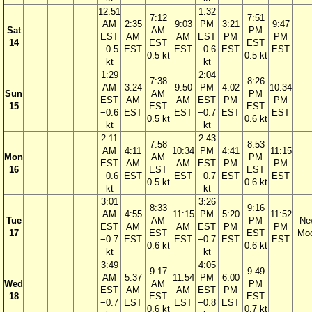
12:51
1:32
7:12
7:51
AM
2:35
9:03
PM
3:21
9:47
Sat
AM
PM
EST
AM
AM
EST
PM
PM
14
EST
EST
−0.5
EST
EST
−0.6
EST
EST
0.5 kt
0.5 kt
kt
kt
1:29
2:04
7:38
8:26
AM
3:24
9:50
PM
4:02
10:34
Sun
AM
PM
EST
AM
AM
EST
PM
PM
15
EST
EST
−0.6
EST
EST
−0.7
EST
EST
0.5 kt
0.6 kt
kt
kt
2:11
2:43
7:58
8:53
AM
4:11
10:34
PM
4:41
11:15
Mon
AM
PM
EST
AM
AM
EST
PM
PM
16
EST
EST
−0.6
EST
EST
−0.7
EST
EST
0.5 kt
0.6 kt
kt
kt
3:01
3:26
8:33
9:16
AM
4:55
11:15
PM
5:20
11:52
Tue
AM
PM
Ne
EST
AM
AM
EST
PM
PM
17
EST
EST
Mo
−0.7
EST
EST
−0.7
EST
EST
0.6 kt
0.6 kt
kt
kt
3:49
4:05
9:17
9:49
AM
5:37
11:54
PM
6:00
Wed
AM
PM
EST
AM
AM
EST
PM
18
EST
EST
−0.7
EST
EST
−0.8
EST
0.6 kt
0.7 kt