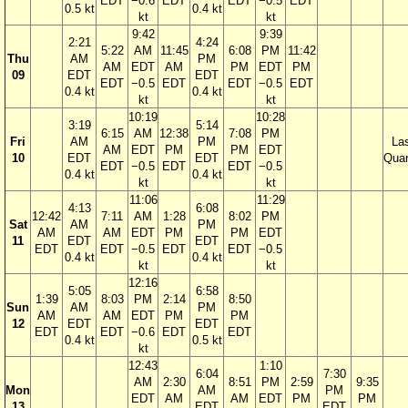
EDT
−0.6
EDT
EDT
−0.5
EDT
0.5 kt
0.4 kt
kt
kt
9:42
9:39
2:21
4:24
5:22
AM
11:45
6:08
PM
11:42
Thu
AM
PM
AM
EDT
AM
PM
EDT
PM
09
EDT
EDT
EDT
−0.5
EDT
EDT
−0.5
EDT
0.4 kt
0.4 kt
kt
kt
10:19
10:28
3:19
5:14
6:15
AM
12:38
7:08
PM
Fri
AM
PM
La
AM
EDT
PM
PM
EDT
10
EDT
EDT
Quar
EDT
−0.5
EDT
EDT
−0.5
0.4 kt
0.4 kt
kt
kt
11:06
11:29
4:13
6:08
12:42
7:11
AM
1:28
8:02
PM
Sat
AM
PM
AM
AM
EDT
PM
PM
EDT
11
EDT
EDT
EDT
EDT
−0.5
EDT
EDT
−0.5
0.4 kt
0.4 kt
kt
kt
12:16
5:05
6:58
1:39
8:03
PM
2:14
8:50
Sun
AM
PM
AM
AM
EDT
PM
PM
12
EDT
EDT
EDT
EDT
−0.6
EDT
EDT
0.4 kt
0.5 kt
kt
12:43
1:10
6:04
7:30
AM
2:30
8:51
PM
2:59
9:35
Mon
AM
PM
EDT
AM
AM
EDT
PM
PM
13
EDT
EDT