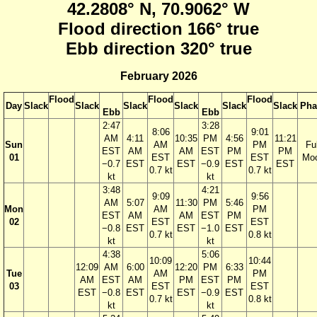
42.2808° N, 70.9062° W
Flood direction 166° true
Ebb direction 320° true
February 2026
Flood
Flood
Flood
Day
Slack
Slack
Slack
Slack
Slack
Slack
Pha
Ebb
Ebb
2:47
3:28
8:06
9:01
AM
4:11
10:35
PM
4:56
11:21
Sun
AM
PM
Ful
EST
AM
AM
EST
PM
PM
01
EST
EST
Mo
−0.7
EST
EST
−0.9
EST
EST
0.7 kt
0.7 kt
kt
kt
3:48
4:21
9:09
9:56
AM
5:07
11:30
PM
5:46
Mon
AM
PM
EST
AM
AM
EST
PM
02
EST
EST
−0.8
EST
EST
−1.0
EST
0.7 kt
0.8 kt
kt
kt
4:38
5:06
10:09
10:44
12:09
AM
6:00
12:20
PM
6:33
Tue
AM
PM
AM
EST
AM
PM
EST
PM
03
EST
EST
EST
−0.8
EST
EST
−0.9
EST
0.7 kt
0.8 kt
kt
kt