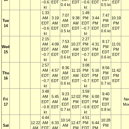
−0.6
EDT
EDT
−0.6
EDT
EDT
0.4 kt
0.5 kt
kt
kt
1:33
1:49
7:07
7:47
AM
3:19
9:38
PM
3:44
10:19
Tue
AM
PM
EDT
AM
AM
EDT
PM
PM
14
EDT
EDT
−0.6
EDT
EDT
−0.7
EDT
EDT
0.5 kt
0.6 kt
kt
kt
2:15
2:27
7:53
8:17
AM
4:09
10:27
PM
4:31
11:01
Wed
AM
PM
EDT
AM
AM
EDT
PM
PM
15
EDT
EDT
−0.7
EDT
EDT
−0.7
EDT
EDT
0.6 kt
0.6 kt
kt
kt
2:57
3:08
8:36
8:56
AM
4:57
11:15
PM
5:16
11:42
Thu
AM
PM
EDT
AM
AM
EDT
PM
PM
16
EDT
EDT
−0.7
EDT
EDT
−0.7
EDT
EDT
0.6 kt
0.7 kt
kt
kt
3:48
3:59
9:23
9:40
AM
5:45
12:02
PM
6:00
Fri
AM
PM
Ne
EDT
AM
PM
EDT
PM
17
EDT
EDT
Mo
−0.8
EDT
EDT
−0.8
EDT
0.7 kt
0.8 kt
kt
kt
4:44
4:51
10:14
10:28
12:22
AM
6:33
12:47
PM
6:44
Sat
AM
PM
AM
EDT
AM
PM
EDT
PM