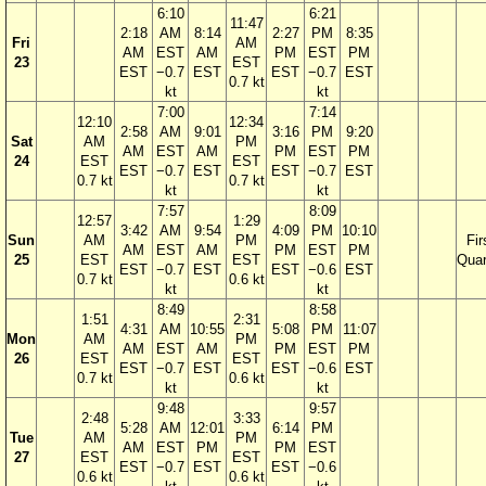
6:10
6:21
11:47
2:18
AM
8:14
2:27
PM
8:35
Fri
AM
AM
EST
AM
PM
EST
PM
23
EST
EST
−0.7
EST
EST
−0.7
EST
0.7 kt
kt
kt
7:00
7:14
12:10
12:34
2:58
AM
9:01
3:16
PM
9:20
Sat
AM
PM
AM
EST
AM
PM
EST
PM
24
EST
EST
EST
−0.7
EST
EST
−0.7
EST
0.7 kt
0.7 kt
kt
kt
7:57
8:09
12:57
1:29
3:42
AM
9:54
4:09
PM
10:10
Sun
AM
PM
Fir
AM
EST
AM
PM
EST
PM
25
EST
EST
Quar
EST
−0.7
EST
EST
−0.6
EST
0.7 kt
0.6 kt
kt
kt
8:49
8:58
1:51
2:31
4:31
AM
10:55
5:08
PM
11:07
Mon
AM
PM
AM
EST
AM
PM
EST
PM
26
EST
EST
EST
−0.7
EST
EST
−0.6
EST
0.7 kt
0.6 kt
kt
kt
9:48
9:57
2:48
3:33
5:28
AM
12:01
6:14
PM
Tue
AM
PM
AM
EST
PM
PM
EST
27
EST
EST
EST
−0.7
EST
EST
−0.6
0.6 kt
0.6 kt