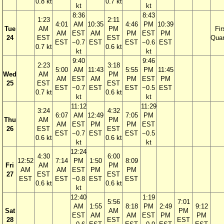
0.8 kt
0.7 kt
kt
kt
8:36
8:43
1:23
2:11
4:01
AM
10:35
4:46
PM
10:39
Tue
AM
PM
Fir
AM
EST
AM
PM
EST
PM
24
EST
EST
Quar
EST
−0.7
EST
EST
−0.6
EST
0.7 kt
0.6 kt
kt
kt
9:40
9:46
2:23
3:18
5:00
AM
11:43
5:55
PM
11:45
Wed
AM
PM
AM
EST
AM
PM
EST
PM
25
EST
EST
EST
−0.7
EST
EST
−0.5
EST
0.7 kt
0.6 kt
kt
kt
11:12
11:29
3:24
4:32
6:07
AM
12:49
7:05
PM
Thu
AM
PM
AM
EST
PM
PM
EST
26
EST
EST
EST
−0.7
EST
EST
−0.5
0.6 kt
0.6 kt
kt
kt
12:24
4:30
6:00
12:52
7:14
PM
1:50
8:09
Fri
AM
PM
AM
AM
EST
PM
PM
27
EST
EST
EST
EST
−0.8
EST
EST
0.6 kt
0.6 kt
kt
12:40
1:19
5:56
7:01
AM
1:55
8:18
PM
2:49
9:12
Sat
AM
PM
EST
AM
AM
EST
PM
PM
28
EST
EST