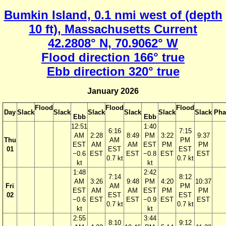
Bumkin Island, 0.1 nmi west of (depth
10 ft), Massachusetts Current
42.2808° N, 70.9062° W
Flood direction 166° true
Ebb direction 320° true
January 2026
Flood
Flood
Flood
Day
Slack
Slack
Slack
Slack
Slack
Slack
Pha
Ebb
Ebb
12:51
1:40
6:16
7:15
AM
2:28
8:49
PM
3:22
9:37
Thu
AM
PM
EST
AM
AM
EST
PM
PM
01
EST
EST
−0.6
EST
EST
−0.8
EST
EST
0.7 kt
0.7 kt
kt
kt
1:48
2:42
7:14
8:12
AM
3:26
9:48
PM
4:20
10:37
Fri
AM
PM
EST
AM
AM
EST
PM
PM
02
EST
EST
−0.6
EST
EST
−0.9
EST
EST
0.7 kt
0.7 kt
kt
kt
2:55
3:44
8:10
9:12