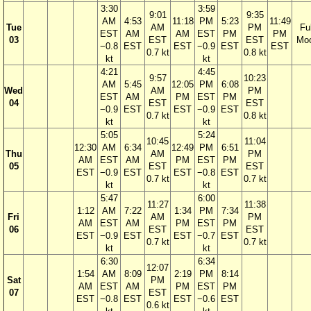
3:30
3:59
9:01
9:35
AM
4:53
11:18
PM
5:23
11:49
Tue
AM
PM
Ful
EST
AM
AM
EST
PM
PM
03
EST
EST
Mo
−0.8
EST
EST
−0.9
EST
EST
0.7 kt
0.8 kt
kt
kt
4:21
4:45
9:57
10:23
AM
5:45
12:05
PM
6:08
Wed
AM
PM
EST
AM
PM
EST
PM
04
EST
EST
−0.9
EST
EST
−0.9
EST
0.7 kt
0.8 kt
kt
kt
5:05
5:24
10:45
11:04
12:30
AM
6:34
12:49
PM
6:51
Thu
AM
PM
AM
EST
AM
PM
EST
PM
05
EST
EST
EST
−0.9
EST
EST
−0.8
EST
0.7 kt
0.7 kt
kt
kt
5:47
6:00
11:27
11:38
1:12
AM
7:22
1:34
PM
7:34
Fri
AM
PM
AM
EST
AM
PM
EST
PM
06
EST
EST
EST
−0.9
EST
EST
−0.7
EST
0.7 kt
0.7 kt
kt
kt
6:30
6:34
12:07
1:54
AM
8:09
2:19
PM
8:14
Sat
PM
AM
EST
AM
PM
EST
PM
07
EST
EST
−0.8
EST
EST
−0.6
EST
0.6 kt