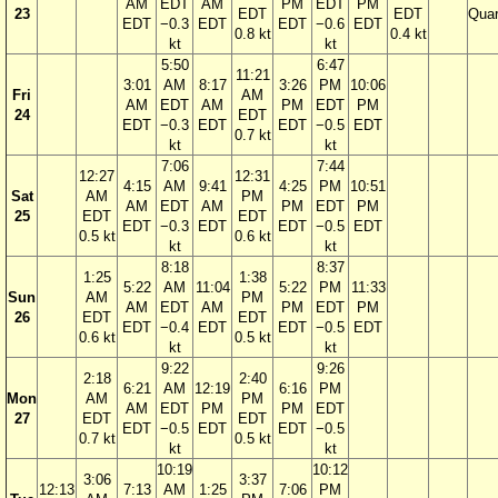
AM
EDT
AM
PM
EDT
PM
23
EDT
EDT
Quar
EDT
−0.3
EDT
EDT
−0.6
EDT
0.8 kt
0.4 kt
kt
kt
5:50
6:47
11:21
3:01
AM
8:17
3:26
PM
10:06
Fri
AM
AM
EDT
AM
PM
EDT
PM
24
EDT
EDT
−0.3
EDT
EDT
−0.5
EDT
0.7 kt
kt
kt
7:06
7:44
12:27
12:31
4:15
AM
9:41
4:25
PM
10:51
Sat
AM
PM
AM
EDT
AM
PM
EDT
PM
25
EDT
EDT
EDT
−0.3
EDT
EDT
−0.5
EDT
0.5 kt
0.6 kt
kt
kt
8:18
8:37
1:25
1:38
5:22
AM
11:04
5:22
PM
11:33
Sun
AM
PM
AM
EDT
AM
PM
EDT
PM
26
EDT
EDT
EDT
−0.4
EDT
EDT
−0.5
EDT
0.6 kt
0.5 kt
kt
kt
9:22
9:26
2:18
2:40
6:21
AM
12:19
6:16
PM
Mon
AM
PM
AM
EDT
PM
PM
EDT
27
EDT
EDT
EDT
−0.5
EDT
EDT
−0.5
0.7 kt
0.5 kt
kt
kt
10:19
10:12
3:06
3:37
12:13
7:13
AM
1:25
7:06
PM