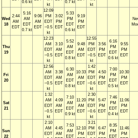
0.6 kt
0.7 kt
kt
kt
12:09
5:16
5:33
2:44
9:06
PM
3:02
9:19
Wed
AM
PM
Ne
AM
AM
EDT
PM
PM
18
EDT
EDT
Mo
EDT
EDT
−0.5
EDT
EDT
0.7 kt
0.6 kt
kt
12:23
12:55
5:52
6:16
AM
3:10
9:48
PM
3:56
9:55
Thu
AM
PM
EDT
AM
AM
EDT
PM
PM
19
EDT
EDT
−0.5
EDT
EDT
−0.5
EDT
EDT
0.8 kt
0.6 kt
kt
kt
12:56
1:42
6:30
7:00
AM
3:38
10:33
PM
4:50
10:30
Fri
AM
PM
EDT
AM
AM
EDT
PM
PM
20
EDT
EDT
−0.5
EDT
EDT
−0.6
EDT
EDT
0.8 kt
0.5 kt
kt
kt
1:32
2:30
7:10
7:46
AM
4:09
11:20
PM
5:47
11:06
Sat
AM
PM
EDT
AM
AM
EDT
PM
PM
21
EDT
EDT
−0.5
EDT
EDT
−0.6
EDT
EDT
0.9 kt
0.4 kt
kt
kt
2:10
3:21
7:53
8:35
AM
4:45
12:10
PM
6:47
11:46
Sun
AM
PM
EDT
AM
PM
EDT
PM
PM
22
EDT
EDT