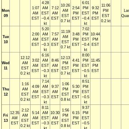
4:28
6:01
10:26
11:06
1:07
AM
7:12
2:54
PM
9:32
Mon
AM
PM
La
AM
EST
AM
PM
EST
PM
09
EST
EST
Quar
EST
−0.4
EST
EST
−0.4
EST
0.7 kt
0.2 kt
kt
kt
5:20
7:02
11:19
2:00
AM
7:57
3:48
PM
10:44
Tue
AM
AM
EST
AM
PM
EST
PM
10
EST
EST
−0.3
EST
EST
−0.4
EST
0.7 kt
kt
kt
6:16
8:00
12:12
12:13
3:02
AM
8:46
4:41
PM
11:45
Wed
AM
PM
AM
EST
AM
PM
EST
PM
11
EST
EST
EST
−0.3
EST
EST
−0.5
EST
0.2 kt
0.7 kt
kt
kt
7:14
8:51
1:16
1:06
4:09
AM
9:37
5:30
PM
Thu
AM
PM
AM
EST
AM
PM
EST
12
EST
EST
EST
−0.3
EST
EST
−0.5
0.2 kt
0.8 kt
kt
kt
8:11
9:37
2:12
1:56
12:35
5:14
AM
10:30
6:15
PM
Fri
AM
PM
AM
AM
EST
AM
PM
EST
13
EST
EST
EST
EST
−0.3
EST
EST
−0.5
0.2 kt
0.8 kt
kt
kt