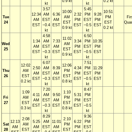
0.9 kt
0.2 kt
kt
kt
3:57
5:45
10:00
10:51
12:34
AM
6:36
2:32
PM
9:28
Tue
AM
PM
Fir
AM
EST
AM
PM
EST
PM
24
EST
EST
Quar
EST
−0.4
EST
EST
−0.5
EST
0.9 kt
0.2 kt
kt
kt
4:58
6:50
11:02
1:34
AM
7:33
3:34
PM
10:35
Wed
AM
AM
EST
AM
PM
EST
PM
25
EST
EST
−0.3
EST
EST
−0.5
EST
0.9 kt
kt
kt
6:07
7:51
12:02
12:06
2:50
AM
8:39
4:34
PM
11:29
Thu
AM
PM
AM
EST
AM
PM
EST
PM
26
EST
EST
EST
−0.3
EST
EST
−0.5
EST
0.2 kt
0.8 kt
kt
kt
7:20
8:47
1:09
1:10
4:11
AM
9:50
5:31
PM
Fri
AM
PM
AM
EST
AM
PM
EST
27
EST
EST
EST
−0.3
EST
EST
−0.5
0.3 kt
0.8 kt
kt
kt
8:29
9:36
2:08
2:10
12:13
5:25
AM
11:01
6:22
PM
Sat
AM
PM
AM
AM
EST
AM
PM
EST
28
EST
EST