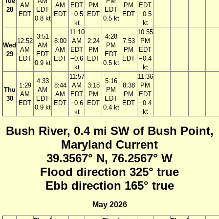
Tue
AM
PM
AM
AM
EDT
PM
PM
EDT
28
EDT
EDT
EDT
EDT
−0.5
EDT
EDT
−0.5
0.8 kt
0.5 kt
kt
kt
11:10
10:55
3:51
4:28
12:52
8:00
AM
2:24
7:53
PM
Wed
AM
PM
AM
AM
EDT
PM
PM
EDT
29
EDT
EDT
EDT
EDT
−0.6
EDT
EDT
−0.4
0.9 kt
0.5 kt
kt
kt
11:57
11:36
4:33
5:16
1:29
8:44
AM
3:18
8:38
PM
Thu
AM
PM
AM
AM
EDT
PM
PM
EDT
30
EDT
EDT
EDT
EDT
−0.6
EDT
EDT
−0.4
0.9 kt
0.4 kt
kt
kt
Bush River, 0.4 mi SW of Bush Point,
Maryland Current
39.3567° N, 76.2567° W
Flood direction 325° true
Ebb direction 165° true
May 2026