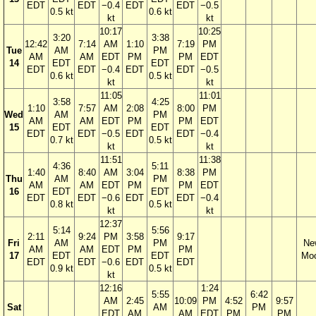
EDT
EDT
−0.4
EDT
EDT
−0.5
0.5 kt
0.6 kt
kt
kt
10:17
10:25
3:20
3:38
12:42
7:14
AM
1:10
7:19
PM
Tue
AM
PM
AM
AM
EDT
PM
PM
EDT
14
EDT
EDT
EDT
EDT
−0.4
EDT
EDT
−0.5
0.6 kt
0.5 kt
kt
kt
11:05
11:01
3:58
4:25
1:10
7:57
AM
2:08
8:00
PM
Wed
AM
PM
AM
AM
EDT
PM
PM
EDT
15
EDT
EDT
EDT
EDT
−0.5
EDT
EDT
−0.4
0.7 kt
0.5 kt
kt
kt
11:51
11:38
4:36
5:11
1:40
8:40
AM
3:04
8:38
PM
Thu
AM
PM
AM
AM
EDT
PM
PM
EDT
16
EDT
EDT
EDT
EDT
−0.6
EDT
EDT
−0.4
0.8 kt
0.5 kt
kt
kt
12:37
5:14
5:56
2:11
9:24
PM
3:58
9:17
Fri
AM
PM
Ne
AM
AM
EDT
PM
PM
17
EDT
EDT
Mo
EDT
EDT
−0.6
EDT
EDT
0.9 kt
0.5 kt
kt
12:16
1:24
5:55
6:42
AM
2:45
10:09
PM
4:52
9:57
Sat
AM
PM
EDT
AM
AM
EDT
PM
PM