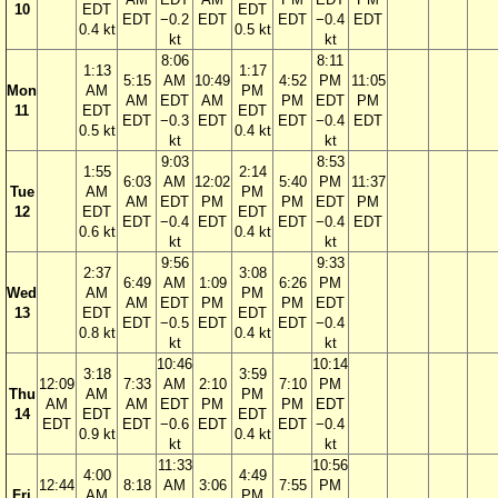
10
EDT
EDT
EDT
−0.2
EDT
EDT
−0.4
EDT
0.4 kt
0.5 kt
kt
kt
8:06
8:11
1:13
1:17
5:15
AM
10:49
4:52
PM
11:05
Mon
AM
PM
AM
EDT
AM
PM
EDT
PM
11
EDT
EDT
EDT
−0.3
EDT
EDT
−0.4
EDT
0.5 kt
0.4 kt
kt
kt
9:03
8:53
1:55
2:14
6:03
AM
12:02
5:40
PM
11:37
Tue
AM
PM
AM
EDT
PM
PM
EDT
PM
12
EDT
EDT
EDT
−0.4
EDT
EDT
−0.4
EDT
0.6 kt
0.4 kt
kt
kt
9:56
9:33
2:37
3:08
6:49
AM
1:09
6:26
PM
Wed
AM
PM
AM
EDT
PM
PM
EDT
13
EDT
EDT
EDT
−0.5
EDT
EDT
−0.4
0.8 kt
0.4 kt
kt
kt
10:46
10:14
3:18
3:59
12:09
7:33
AM
2:10
7:10
PM
Thu
AM
PM
AM
AM
EDT
PM
PM
EDT
14
EDT
EDT
EDT
EDT
−0.6
EDT
EDT
−0.4
0.9 kt
0.4 kt
kt
kt
11:33
10:56
4:00
4:49
12:44
8:18
AM
3:06
7:55
PM
Fri
AM
PM