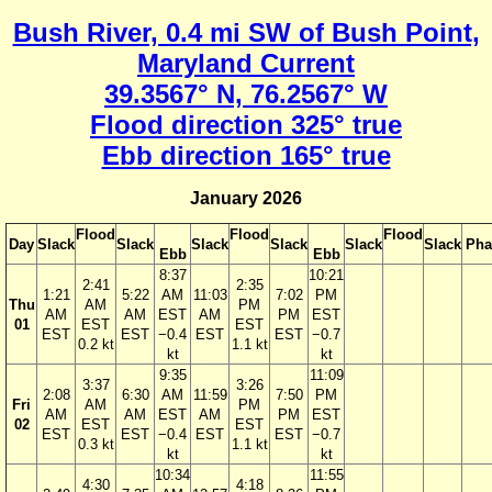
Bush River, 0.4 mi SW of Bush Point,
Maryland Current
39.3567° N, 76.2567° W
Flood direction 325° true
Ebb direction 165° true
January 2026
Flood
Flood
Flood
Day
Slack
Slack
Slack
Slack
Slack
Slack
Pha
Ebb
Ebb
8:37
10:21
2:41
2:35
1:21
5:22
AM
11:03
7:02
PM
Thu
AM
PM
AM
AM
EST
AM
PM
EST
01
EST
EST
EST
EST
−0.4
EST
EST
−0.7
0.2 kt
1.1 kt
kt
kt
9:35
11:09
3:37
3:26
2:08
6:30
AM
11:59
7:50
PM
Fri
AM
PM
AM
AM
EST
AM
PM
EST
02
EST
EST
EST
EST
−0.4
EST
EST
−0.7
0.3 kt
1.1 kt
kt
kt
10:34
11:55
4:30
4:18