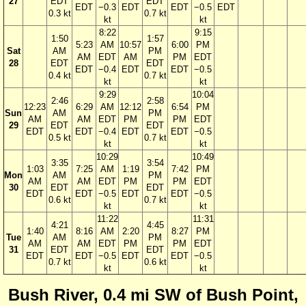
27
EDT
EDT
EDT
−0.3
EDT
EDT
−0.5
EDT
0.3 kt
0.7 kt
kt
kt
8:22
9:15
1:50
1:57
5:23
AM
10:57
6:00
PM
Sat
AM
PM
AM
EDT
AM
PM
EDT
28
EDT
EDT
EDT
−0.4
EDT
EDT
−0.5
0.4 kt
0.7 kt
kt
kt
9:29
10:04
2:46
2:58
12:23
6:29
AM
12:12
6:54
PM
Sun
AM
PM
AM
AM
EDT
PM
PM
EDT
29
EDT
EDT
EDT
EDT
−0.4
EDT
EDT
−0.5
0.5 kt
0.7 kt
kt
kt
10:29
10:49
3:35
3:54
1:03
7:25
AM
1:19
7:42
PM
Mon
AM
PM
AM
AM
EDT
PM
PM
EDT
30
EDT
EDT
EDT
EDT
−0.5
EDT
EDT
−0.5
0.6 kt
0.7 kt
kt
kt
11:22
11:31
4:21
4:45
1:40
8:16
AM
2:20
8:27
PM
Tue
AM
PM
AM
AM
EDT
PM
PM
EDT
31
EDT
EDT
EDT
EDT
−0.5
EDT
EDT
−0.5
0.7 kt
0.6 kt
kt
kt
Bush River, 0.4 mi SW of Bush Point,