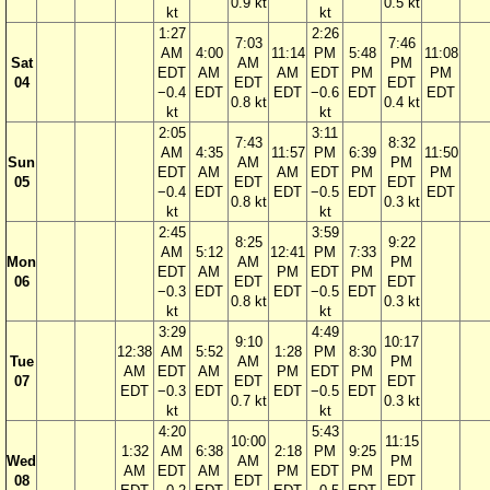
0.9 kt
0.5 kt
kt
kt
1:27
2:26
7:03
7:46
AM
4:00
11:14
PM
5:48
11:08
Sat
AM
PM
EDT
AM
AM
EDT
PM
PM
04
EDT
EDT
−0.4
EDT
EDT
−0.6
EDT
EDT
0.8 kt
0.4 kt
kt
kt
2:05
3:11
7:43
8:32
AM
4:35
11:57
PM
6:39
11:50
Sun
AM
PM
EDT
AM
AM
EDT
PM
PM
05
EDT
EDT
−0.4
EDT
EDT
−0.5
EDT
EDT
0.8 kt
0.3 kt
kt
kt
2:45
3:59
8:25
9:22
AM
5:12
12:41
PM
7:33
Mon
AM
PM
EDT
AM
PM
EDT
PM
06
EDT
EDT
−0.3
EDT
EDT
−0.5
EDT
0.8 kt
0.3 kt
kt
kt
3:29
4:49
9:10
10:17
12:38
AM
5:52
1:28
PM
8:30
Tue
AM
PM
AM
EDT
AM
PM
EDT
PM
07
EDT
EDT
EDT
−0.3
EDT
EDT
−0.5
EDT
0.7 kt
0.3 kt
kt
kt
4:20
5:43
10:00
11:15
1:32
AM
6:38
2:18
PM
9:25
Wed
AM
PM
AM
EDT
AM
PM
EDT
PM
08
EDT
EDT