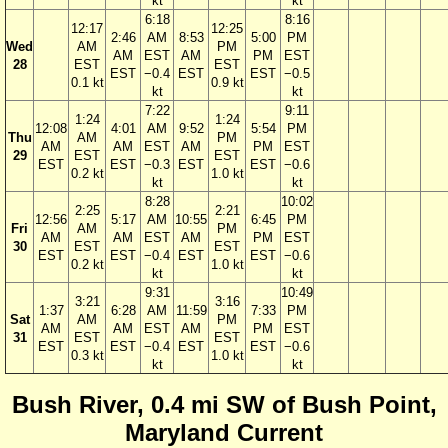
kt
kt
6:18
8:16
12:17
12:25
2:46
AM
8:53
5:00
PM
Wed
AM
PM
AM
EST
AM
PM
EST
28
EST
EST
EST
−0.4
EST
EST
−0.5
0.1 kt
0.9 kt
kt
kt
7:22
9:11
1:24
1:24
12:08
4:01
AM
9:52
5:54
PM
Thu
AM
PM
AM
AM
EST
AM
PM
EST
29
EST
EST
EST
EST
−0.3
EST
EST
−0.6
0.2 kt
1.0 kt
kt
kt
8:28
10:02
2:25
2:21
12:56
5:17
AM
10:55
6:45
PM
Fri
AM
PM
AM
AM
EST
AM
PM
EST
30
EST
EST
EST
EST
−0.4
EST
EST
−0.6
0.2 kt
1.0 kt
kt
kt
9:31
10:49
3:21
3:16
1:37
6:28
AM
11:59
7:33
PM
Sat
AM
PM
AM
AM
EST
AM
PM
EST
31
EST
EST
EST
EST
−0.4
EST
EST
−0.6
0.3 kt
1.0 kt
kt
kt
Bush River, 0.4 mi SW of Bush Point,
Maryland Current