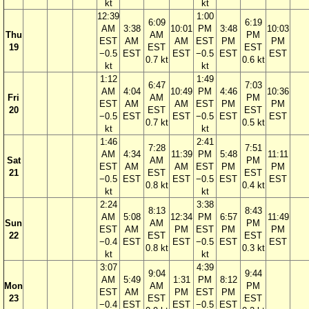
kt
kt
12:39
1:00
6:09
6:19
AM
3:38
10:01
PM
3:48
10:03
Thu
AM
PM
EST
AM
AM
EST
PM
PM
19
EST
EST
−0.5
EST
EST
−0.5
EST
EST
0.7 kt
0.6 kt
kt
kt
1:12
1:49
6:47
7:03
AM
4:04
10:49
PM
4:46
10:36
Fri
AM
PM
EST
AM
AM
EST
PM
PM
20
EST
EST
−0.5
EST
EST
−0.5
EST
EST
0.7 kt
0.5 kt
kt
kt
1:46
2:41
7:28
7:51
AM
4:34
11:39
PM
5:48
11:11
Sat
AM
PM
EST
AM
AM
EST
PM
PM
21
EST
EST
−0.5
EST
EST
−0.5
EST
EST
0.8 kt
0.4 kt
kt
kt
2:24
3:38
8:13
8:43
AM
5:08
12:34
PM
6:57
11:49
Sun
AM
PM
EST
AM
PM
EST
PM
PM
22
EST
EST
−0.4
EST
EST
−0.5
EST
EST
0.8 kt
0.3 kt
kt
kt
3:07
4:39
9:04
9:44
AM
5:49
1:31
PM
8:12
Mon
AM
PM
EST
AM
PM
EST
PM
23
EST
EST
−0.4
EST
EST
−0.5
EST