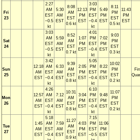
2:27
3:03
8:08
8:11
AM
5:30
12:13
PM
5:49
11:43
Fri
AM
PM
EST
AM
PM
EST
PM
PM
23
EST
EST
−0.5
EST
EST
−0.4
EST
EST
0.6 kt
0.5 kt
kt
kt
3:03
4:01
8:52
9:03
AM
5:59
1:07
PM
7:02
Sat
AM
PM
EST
AM
PM
EST
PM
24
EST
EST
−0.5
EST
EST
−0.4
EST
0.7 kt
0.3 kt
kt
kt
3:42
5:05
9:39
10:02
12:18
AM
6:33
2:05
PM
8:22
Sun
AM
PM
Fir
AM
EST
AM
PM
EST
PM
25
EST
EST
Quar
EST
−0.4
EST
EST
−0.4
EST
0.8 kt
0.2 kt
kt
kt
4:26
6:10
10:31
11:07
12:57
AM
7:12
3:04
PM
9:48
Mon
AM
PM
AM
EST
AM
PM
EST
PM
26
EST
EST
EST
−0.4
EST
EST
−0.4
EST
0.8 kt
0.2 kt
kt
kt
5:18
7:15
11:27
1:45
AM
7:59
4:03
PM
11:06
Tue
AM
AM
EST
AM
PM
EST
PM
27
EST
EST
−0.4
EST
EST
−0.5
EST
0.9 kt