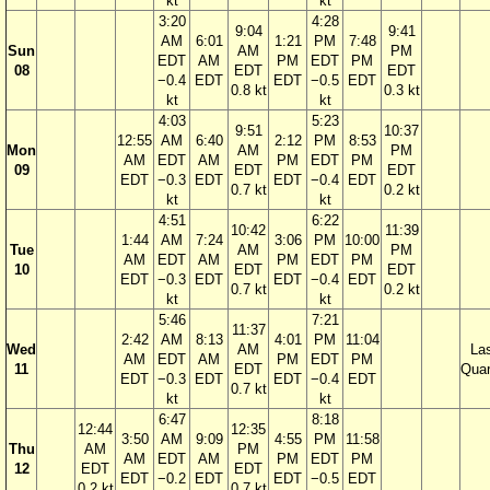
kt
kt
3:20
4:28
9:04
9:41
AM
6:01
1:21
PM
7:48
Sun
AM
PM
EDT
AM
PM
EDT
PM
08
EDT
EDT
−0.4
EDT
EDT
−0.5
EDT
0.8 kt
0.3 kt
kt
kt
4:03
5:23
9:51
10:37
12:55
AM
6:40
2:12
PM
8:53
Mon
AM
PM
AM
EDT
AM
PM
EDT
PM
09
EDT
EDT
EDT
−0.3
EDT
EDT
−0.4
EDT
0.7 kt
0.2 kt
kt
kt
4:51
6:22
10:42
11:39
1:44
AM
7:24
3:06
PM
10:00
Tue
AM
PM
AM
EDT
AM
PM
EDT
PM
10
EDT
EDT
EDT
−0.3
EDT
EDT
−0.4
EDT
0.7 kt
0.2 kt
kt
kt
5:46
7:21
11:37
2:42
AM
8:13
4:01
PM
11:04
Wed
AM
La
AM
EDT
AM
PM
EDT
PM
11
EDT
Quar
EDT
−0.3
EDT
EDT
−0.4
EDT
0.7 kt
kt
kt
6:47
8:18
12:44
12:35
3:50
AM
9:09
4:55
PM
11:58
Thu
AM
PM
AM
EDT
AM
PM
EDT
PM
12
EDT
EDT
EDT
−0.2
EDT
EDT
−0.5
EDT
0.2 kt
0.7 kt