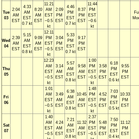
11:21
11:44
4:33
4:46
2:04
8:20
AM
2:09
8:37
PM
Tue
AM
PM
Ful
AM
AM
EST
PM
PM
EST
03
EST
EST
Mo
EST
EST
−0.5
EST
EST
−0.6
0.7 kt
0.7 kt
kt
kt
12:11
5:15
5:33
2:39
9:09
PM
3:04
9:17
Wed
AM
PM
AM
AM
EST
PM
PM
04
EST
EST
EST
EST
−0.5
EST
EST
0.8 kt
0.7 kt
kt
12:23
1:00
5:57
6:18
AM
3:14
9:58
PM
3:58
9:55
Thu
AM
PM
EST
AM
AM
EST
PM
PM
05
EST
EST
−0.5
EST
EST
−0.5
EST
EST
0.8 kt
0.6 kt
kt
kt
1:01
1:48
6:38
7:03
AM
3:49
10:45
PM
4:52
10:33
Fri
AM
PM
EST
AM
AM
EST
PM
PM
06
EST
EST
−0.5
EST
EST
−0.5
EST
EST
0.8 kt
0.5 kt
kt
kt
1:40
2:37
7:21
7:50
AM
4:24
11:32
PM
5:48
11:12
Sat
AM
PM
EST
AM
AM
EST
PM
PM
07
EST
EST
−0.5
EST
EST
−0.5
EST
EST
0.8 kt
0.4 kt