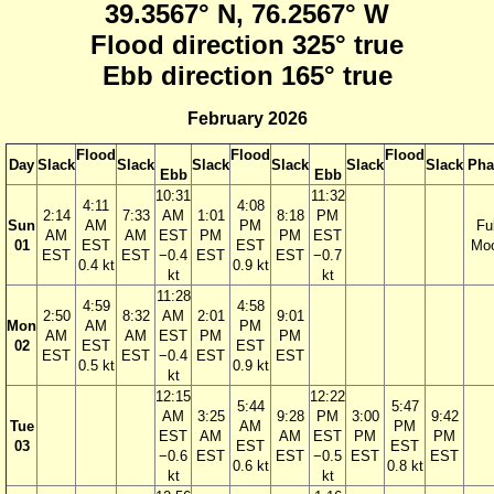
39.3567° N, 76.2567° W
Flood direction 325° true
Ebb direction 165° true
February 2026
Flood
Flood
Flood
Day
Slack
Slack
Slack
Slack
Slack
Slack
Pha
Ebb
Ebb
10:31
11:32
4:11
4:08
2:14
7:33
AM
1:01
8:18
PM
Sun
AM
PM
Ful
AM
AM
EST
PM
PM
EST
01
EST
EST
Mo
EST
EST
−0.4
EST
EST
−0.7
0.4 kt
0.9 kt
kt
kt
11:28
4:59
4:58
2:50
8:32
AM
2:01
9:01
Mon
AM
PM
AM
AM
EST
PM
PM
02
EST
EST
EST
EST
−0.4
EST
EST
0.5 kt
0.9 kt
kt
12:15
12:22
5:44
5:47
AM
3:25
9:28
PM
3:00
9:42
Tue
AM
PM
EST
AM
AM
EST
PM
PM
03
EST
EST
−0.6
EST
EST
−0.5
EST
EST
0.6 kt
0.8 kt
kt
kt