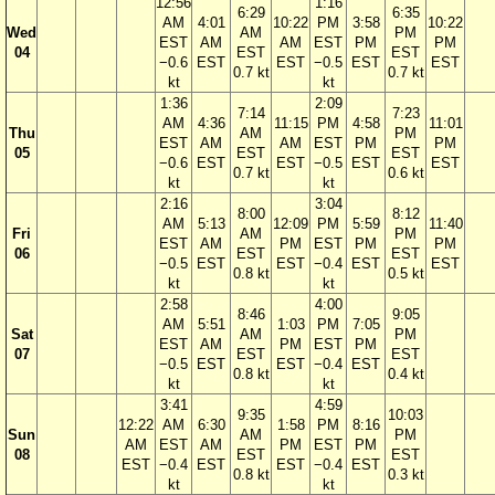
12:56
1:16
6:29
6:35
AM
4:01
10:22
PM
3:58
10:22
Wed
AM
PM
EST
AM
AM
EST
PM
PM
04
EST
EST
−0.6
EST
EST
−0.5
EST
EST
0.7 kt
0.7 kt
kt
kt
1:36
2:09
7:14
7:23
AM
4:36
11:15
PM
4:58
11:01
Thu
AM
PM
EST
AM
AM
EST
PM
PM
05
EST
EST
−0.6
EST
EST
−0.5
EST
EST
0.7 kt
0.6 kt
kt
kt
2:16
3:04
8:00
8:12
AM
5:13
12:09
PM
5:59
11:40
Fri
AM
PM
EST
AM
PM
EST
PM
PM
06
EST
EST
−0.5
EST
EST
−0.4
EST
EST
0.8 kt
0.5 kt
kt
kt
2:58
4:00
8:46
9:05
AM
5:51
1:03
PM
7:05
Sat
AM
PM
EST
AM
PM
EST
PM
07
EST
EST
−0.5
EST
EST
−0.4
EST
0.8 kt
0.4 kt
kt
kt
3:41
4:59
9:35
10:03
12:22
AM
6:30
1:58
PM
8:16
Sun
AM
PM
AM
EST
AM
PM
EST
PM
08
EST
EST
EST
−0.4
EST
EST
−0.4
EST
0.8 kt
0.3 kt
kt
kt