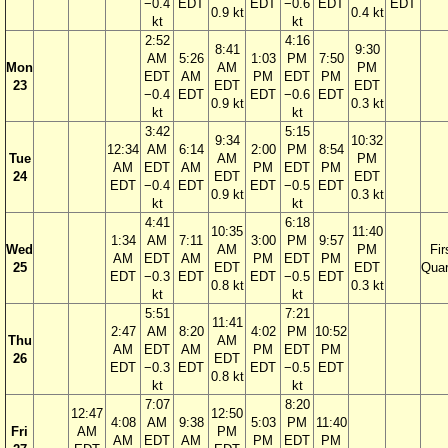
−0.4
EDT
EDT
−0.6
EDT
EDT
0.9 kt
0.4 kt
kt
kt
2:52
4:16
8:41
9:30
AM
5:26
1:03
PM
7:50
Mon
AM
PM
EDT
AM
PM
EDT
PM
23
EDT
EDT
−0.4
EDT
EDT
−0.6
EDT
0.9 kt
0.3 kt
kt
kt
3:42
5:15
9:34
10:32
12:34
AM
6:14
2:00
PM
8:54
Tue
AM
PM
AM
EDT
AM
PM
EDT
PM
24
EDT
EDT
EDT
−0.4
EDT
EDT
−0.5
EDT
0.9 kt
0.3 kt
kt
kt
4:41
6:18
10:35
11:40
1:34
AM
7:11
3:00
PM
9:57
Wed
AM
PM
Fir
AM
EDT
AM
PM
EDT
PM
25
EDT
EDT
Quar
EDT
−0.3
EDT
EDT
−0.5
EDT
0.8 kt
0.3 kt
kt
kt
5:51
7:21
11:41
2:47
AM
8:20
4:02
PM
10:52
Thu
AM
AM
EDT
AM
PM
EDT
PM
26
EDT
EDT
−0.3
EDT
EDT
−0.5
EDT
0.8 kt
kt
kt
7:07
8:20
12:47
12:50
4:08
AM
9:38
5:03
PM
11:40
Fri
AM
PM
AM
EDT
AM
PM
EDT
PM