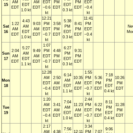
AM
AM
EDT
PM
PM
EDT
15
EDT
EDT
EDT
EDT
−0.6
EDT
EDT
−0.4
1.0 kt
0.3 kt
kt
kt
12:21
11:41
4:43
5:38
1:22
9:03
PM
3:58
8:41
PM
Sat
AM
PM
Ne
AM
AM
EDT
PM
PM
EDT
16
EDT
EDT
Mo
EDT
EDT
−0.7
EDT
EDT
−0.4
1.0 kt
0.3 kt
kt
kt
1:07
5:27
6:27
2:04
9:49
PM
4:48
9:31
Sun
AM
PM
AM
AM
EDT
PM
PM
17
EDT
EDT
EDT
EDT
−0.7
EDT
EDT
1.1 kt
0.3 kt
kt
12:28
1:55
6:14
7:18
AM
2:50
10:35
PM
5:36
10:26
Mon
AM
PM
EDT
AM
AM
EDT
PM
PM
18
EDT
EDT
−0.4
EDT
EDT
−0.7
EDT
EDT
1.1 kt
0.4 kt
kt
kt
1:20
2:44
7:04
8:11
AM
3:41
11:23
PM
6:22
11:28
Tue
AM
PM
EDT
AM
AM
EDT
PM
PM
19
EDT
EDT
−0.4
EDT
EDT
−0.7
EDT
EDT
1.0 kt
0.4 kt
kt
kt
2:17
3:34
7:56
9:06
AM
4:38
12:11
PM
7:07