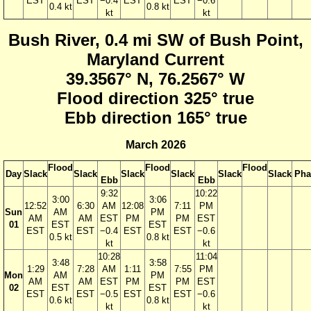
EST
EST
−0.4
EST
EST
−0.6
0.4 kt
0.8 kt
kt
kt
Bush River, 0.4 mi SW of Bush Point,
Maryland Current
39.3567° N, 76.2567° W
Flood direction 325° true
Ebb direction 165° true
March 2026
Flood
Flood
Flood
Day
Slack
Slack
Slack
Slack
Slack
Slack
Pha
Ebb
Ebb
9:32
10:22
3:00
3:06
12:52
6:30
AM
12:08
7:11
PM
Sun
AM
PM
AM
AM
EST
PM
PM
EST
01
EST
EST
EST
EST
−0.4
EST
EST
−0.6
0.5 kt
0.8 kt
kt
kt
10:28
11:04
3:48
3:58
1:29
7:28
AM
1:11
7:55
PM
Mon
AM
PM
AM
AM
EST
PM
PM
EST
02
EST
EST
EST
EST
−0.5
EST
EST
−0.6
0.6 kt
0.8 kt
kt
kt