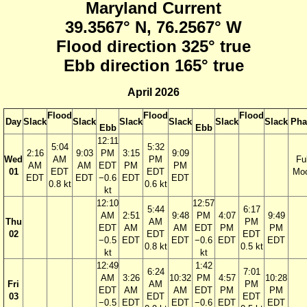
Maryland Current
39.3567° N, 76.2567° W
Flood direction 325° true
Ebb direction 165° true
April 2026
Flood
Flood
Flood
Day
Slack
Slack
Slack
Slack
Slack
Slack
Pha
Ebb
Ebb
12:11
5:04
5:32
2:16
9:03
PM
3:15
9:09
Wed
AM
PM
Ful
AM
AM
EDT
PM
PM
01
EDT
EDT
Mo
EDT
EDT
−0.6
EDT
EDT
0.8 kt
0.6 kt
kt
12:10
12:57
5:44
6:17
AM
2:51
9:48
PM
4:07
9:49
Thu
AM
PM
EDT
AM
AM
EDT
PM
PM
02
EDT
EDT
−0.5
EDT
EDT
−0.6
EDT
EDT
0.8 kt
0.5 kt
kt
kt
12:49
1:42
6:24
7:01
AM
3:26
10:32
PM
4:57
10:28
Fri
AM
PM
EDT
AM
AM
EDT
PM
PM
03
EDT
EDT
−0.5
EDT
EDT
−0.6
EDT
EDT