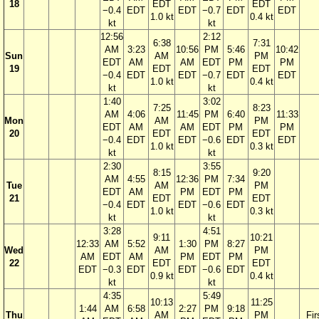
18
EDT
EDT
−0.4
EDT
EDT
−0.7
EDT
EDT
1.0 kt
0.4 kt
kt
kt
12:56
2:12
6:38
7:31
AM
3:23
10:56
PM
5:46
10:42
Sun
AM
PM
EDT
AM
AM
EDT
PM
PM
19
EDT
EDT
−0.4
EDT
EDT
−0.7
EDT
EDT
1.0 kt
0.4 kt
kt
kt
1:40
3:02
7:25
8:23
AM
4:06
11:45
PM
6:40
11:33
Mon
AM
PM
EDT
AM
AM
EDT
PM
PM
20
EDT
EDT
−0.4
EDT
EDT
−0.6
EDT
EDT
1.0 kt
0.3 kt
kt
kt
2:30
3:55
8:15
9:20
AM
4:55
12:36
PM
7:34
Tue
AM
PM
EDT
AM
PM
EDT
PM
21
EDT
EDT
−0.4
EDT
EDT
−0.6
EDT
1.0 kt
0.3 kt
kt
kt
3:28
4:51
9:11
10:21
12:33
AM
5:52
1:30
PM
8:27
Wed
AM
PM
AM
EDT
AM
PM
EDT
PM
22
EDT
EDT
EDT
−0.3
EDT
EDT
−0.6
EDT
0.9 kt
0.4 kt
kt
kt
4:35
5:49
10:13
11:25
1:44
AM
6:58
2:27
PM
9:18
Thu
AM
PM
Fir