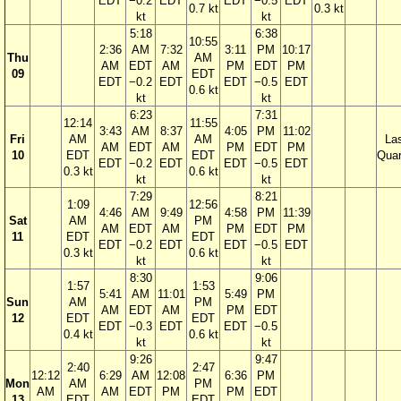
EDT
−0.2
EDT
EDT
−0.5
EDT
0.7 kt
0.3 kt
kt
kt
5:18
6:38
10:55
2:36
AM
7:32
3:11
PM
10:17
Thu
AM
AM
EDT
AM
PM
EDT
PM
09
EDT
EDT
−0.2
EDT
EDT
−0.5
EDT
0.6 kt
kt
kt
6:23
7:31
12:14
11:55
3:43
AM
8:37
4:05
PM
11:02
Fri
AM
AM
La
AM
EDT
AM
PM
EDT
PM
10
EDT
EDT
Quar
EDT
−0.2
EDT
EDT
−0.5
EDT
0.3 kt
0.6 kt
kt
kt
7:29
8:21
1:09
12:56
4:46
AM
9:49
4:58
PM
11:39
Sat
AM
PM
AM
EDT
AM
PM
EDT
PM
11
EDT
EDT
EDT
−0.2
EDT
EDT
−0.5
EDT
0.3 kt
0.6 kt
kt
kt
8:30
9:06
1:57
1:53
5:41
AM
11:01
5:49
PM
Sun
AM
PM
AM
EDT
AM
PM
EDT
12
EDT
EDT
EDT
−0.3
EDT
EDT
−0.5
0.4 kt
0.6 kt
kt
kt
9:26
9:47
2:40
2:47
12:12
6:29
AM
12:08
6:36
PM
Mon
AM
PM
AM
AM
EDT
PM
PM
EDT
13
EDT
EDT