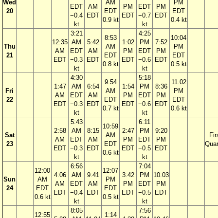
Wed
AM
PM
EDT
AM
PM
EDT
PM
20
EDT
EDT
−0.4
EDT
EDT
−0.7
EDT
0.9 kt
0.4 kt
kt
kt
3:21
4:25
8:53
10:04
12:35
AM
5:42
1:02
PM
7:52
Thu
AM
PM
AM
EDT
AM
PM
EDT
PM
21
EDT
EDT
EDT
−0.3
EDT
EDT
−0.6
EDT
0.8 kt
0.5 kt
kt
kt
4:30
5:18
9:54
11:02
1:47
AM
6:54
1:54
PM
8:36
Fri
AM
PM
AM
EDT
AM
PM
EDT
PM
22
EDT
EDT
EDT
−0.3
EDT
EDT
−0.6
EDT
0.7 kt
0.6 kt
kt
kt
5:43
6:11
10:59
2:58
AM
8:15
2:47
PM
9:20
Sat
AM
Fir
AM
EDT
AM
PM
EDT
PM
23
EDT
Quar
EDT
−0.3
EDT
EDT
−0.5
EDT
0.6 kt
kt
kt
6:56
7:04
12:00
12:07
4:06
AM
9:41
3:42
PM
10:03
Sun
AM
PM
AM
EDT
AM
PM
EDT
PM
24
EDT
EDT
EDT
−0.4
EDT
EDT
−0.5
EDT
0.6 kt
0.5 kt
kt
kt
8:05
7:56
12:55
1:14