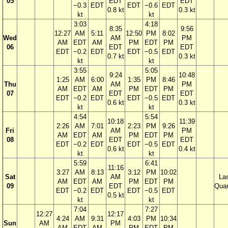
05
EDT
EDT
−0.3
EDT
EDT
−0.6
EDT
0.8 kt
0.3 kt
kt
kt
3:03
4:18
8:35
9:56
12:27
AM
5:11
12:50
PM
8:02
Wed
AM
PM
AM
EDT
AM
PM
EDT
PM
06
EDT
EDT
EDT
−0.2
EDT
EDT
−0.5
EDT
0.7 kt
0.3 kt
kt
kt
3:55
5:05
9:24
10:48
1:25
AM
6:00
1:35
PM
8:46
Thu
AM
PM
AM
EDT
AM
PM
EDT
PM
07
EDT
EDT
EDT
−0.2
EDT
EDT
−0.5
EDT
0.6 kt
0.3 kt
kt
kt
4:54
5:54
10:18
11:39
2:26
AM
7:01
2:23
PM
9:26
Fri
AM
PM
AM
EDT
AM
PM
EDT
PM
08
EDT
EDT
EDT
−0.2
EDT
EDT
−0.5
EDT
0.6 kt
0.4 kt
kt
kt
5:59
6:41
11:16
3:27
AM
8:13
3:12
PM
10:02
Sat
AM
La
AM
EDT
AM
PM
EDT
PM
09
EDT
Quar
EDT
−0.2
EDT
EDT
−0.5
EDT
0.5 kt
kt
kt
7:04
7:27
12:27
12:17
4:24
AM
9:31
4:03
PM
10:34
Sun
AM
PM
AM
EDT
AM
PM
EDT
PM