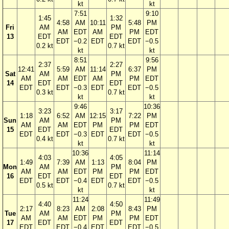
kt
kt
7:51
9:10
1:45
1:32
4:58
AM
10:11
5:48
PM
Fri
AM
PM
AM
EDT
AM
PM
EDT
13
EDT
EDT
EDT
−0.2
EDT
EDT
−0.5
0.2 kt
0.7 kt
kt
kt
8:51
9:56
2:37
2:27
12:41
5:59
AM
11:14
6:37
PM
Sat
AM
PM
AM
AM
EDT
AM
PM
EDT
14
EDT
EDT
EDT
EDT
−0.3
EDT
EDT
−0.5
0.3 kt
0.7 kt
kt
kt
9:46
10:36
3:23
3:17
1:18
6:52
AM
12:15
7:22
PM
Sun
AM
PM
AM
AM
EDT
PM
PM
EDT
15
EDT
EDT
EDT
EDT
−0.3
EDT
EDT
−0.5
0.4 kt
0.7 kt
kt
kt
10:36
11:14
4:03
4:05
1:49
7:39
AM
1:13
8:04
PM
Mon
AM
PM
AM
AM
EDT
PM
PM
EDT
16
EDT
EDT
EDT
EDT
−0.4
EDT
EDT
−0.5
0.5 kt
0.7 kt
kt
kt
11:24
11:49
4:40
4:50
2:17
8:23
AM
2:08
8:43
PM
Tue
AM
PM
AM
AM
EDT
PM
PM
EDT
17
EDT
EDT
EDT
EDT
−0.4
EDT
EDT
−0.5