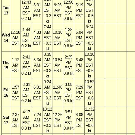
12:43
12:50
3:31
AM
9:26
5:19
PM
Tue
AM
PM
AM
EST
AM
PM
EST
13
EST
EST
EST
−0.3
EST
EST
−0.5
0.2 kt
0.8 kt
kt
kt
7:44
9:24
1:44
1:38
12:18
4:33
AM
10:10
6:04
PM
Wed
AM
PM
AM
AM
EST
AM
PM
EST
14
EST
EST
EST
EST
−0.3
EST
EST
−0.5
0.2 kt
0.8 kt
kt
kt
8:35
10:10
2:41
2:25
1:12
5:34
AM
10:54
6:48
PM
Thu
AM
PM
AM
AM
EST
AM
PM
EST
15
EST
EST
EST
EST
−0.3
EST
EST
−0.6
0.2 kt
0.9 kt
kt
kt
9:24
10:52
3:31
3:09
1:57
6:31
AM
11:40
7:29
PM
Fri
AM
PM
AM
AM
EST
AM
PM
EST
16
EST
EST
EST
EST
−0.3
EST
EST
−0.6
0.2 kt
0.9 kt
kt
kt
10:12
11:32
4:17
3:51
2:37
7:24
AM
12:26
8:08
PM
Sat
AM
PM
AM
AM
EST
PM
PM
EST
17
EST
EST
EST
EST
−0.3
EST
EST
−0.6
0.3 kt
0.9 kt
kt
kt