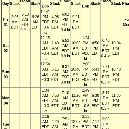
Flood
Flood
Flood
Day
Slack
Slack
Slack
Slack
Slack
Slack
Pha
Ebb
Ebb
12:41
5:13
6:02
2:05
9:26
PM
4:08
9:21
Fri
AM
PM
Ful
AM
AM
EDT
PM
PM
01
EDT
EDT
Mo
EDT
EDT
−0.6
EDT
EDT
0.9 kt
0.4 kt
kt
12:15
1:24
5:53
6:46
AM
2:40
10:06
PM
4:56
10:04
Sat
AM
PM
EDT
AM
AM
EDT
PM
PM
02
EDT
EDT
−0.4
EDT
EDT
−0.6
EDT
EDT
0.9 kt
0.4 kt
kt
kt
12:54
2:06
6:31
7:31
AM
3:15
10:46
PM
5:43
10:48
Sun
AM
PM
EDT
AM
AM
EDT
PM
PM
03
EDT
EDT
−0.3
EDT
EDT
−0.6
EDT
EDT
0.9 kt
0.3 kt
kt
kt
1:34
2:49
7:10
8:17
AM
3:50
11:26
PM
6:30
11:35
Mon
AM
PM
EDT
AM
AM
EDT
PM
PM
04
EDT
EDT
−0.3
EDT
EDT
−0.6
EDT
EDT
0.8 kt
0.3 kt
kt
kt
2:16
3:33
7:51
9:05
AM
4:29
12:07
PM
7:17
Tue
AM
PM
EDT
AM
PM
EDT
PM