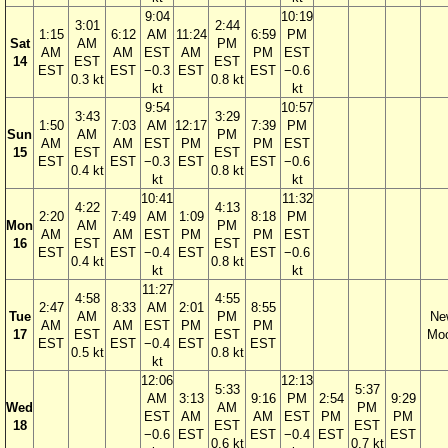
9:04
10:19
3:01
2:44
1:15
6:12
AM
11:24
6:59
PM
Sat
AM
PM
AM
AM
EST
AM
PM
EST
14
EST
EST
EST
EST
−0.3
EST
EST
−0.6
0.3 kt
0.8 kt
kt
kt
9:54
10:57
3:43
3:29
1:50
7:03
AM
12:17
7:39
PM
Sun
AM
PM
AM
AM
EST
PM
PM
EST
15
EST
EST
EST
EST
−0.3
EST
EST
−0.6
0.4 kt
0.8 kt
kt
kt
10:41
11:32
4:22
4:13
2:20
7:49
AM
1:09
8:18
PM
Mon
AM
PM
AM
AM
EST
PM
PM
EST
16
EST
EST
EST
EST
−0.4
EST
EST
−0.6
0.4 kt
0.8 kt
kt
kt
11:27
4:58
4:55
2:47
8:33
AM
2:01
8:55
Tue
AM
PM
Ne
AM
AM
EST
PM
PM
17
EST
EST
Mo
EST
EST
−0.4
EST
EST
0.5 kt
0.8 kt
kt
12:06
12:13
5:33
5:37
AM
3:13
9:16
PM
2:54
9:29
Wed
AM
PM
EST
AM
AM
EST
PM
PM
18
EST
EST
−0.6
EST
EST
−0.4
EST
EST
0.6 kt
0.7 kt