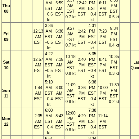
8:37
8:38
AM
5:59
12:42
PM
6:11
Thu
AM
PM
EST
AM
PM
EST
PM
08
EST
EST
−0.6
EST
EST
−0.4
EST
0.7 kt
0.5 kt
kt
kt
3:36
4:31
9:27
9:34
12:13
AM
6:38
1:42
PM
7:23
Fri
AM
PM
AM
EST
AM
PM
EST
PM
09
EST
EST
EST
−0.5
EST
EST
−0.4
EST
0.7 kt
0.4 kt
kt
kt
4:22
5:35
10:18
10:35
12:57
AM
7:19
2:40
PM
8:41
Sat
AM
PM
La
AM
EST
AM
PM
EST
PM
10
EST
EST
Quar
EST
−0.5
EST
EST
−0.4
EST
0.8 kt
0.3 kt
kt
kt
5:10
6:38
11:09
11:39
1:44
AM
8:00
3:36
PM
10:00
Sun
AM
PM
AM
EST
AM
PM
EST
PM
11
EST
EST
EST
−0.4
EST
EST
−0.4
EST
0.8 kt
0.2 kt
kt
kt
6:00
7:38
12:00
2:35
AM
8:43
4:29
PM
11:14
Mon
PM
AM
EST
AM
PM
EST
PM
12
EST
EST
−0.4
EST
EST
−0.4
EST
0.8 kt
kt
kt
6:51
8:34