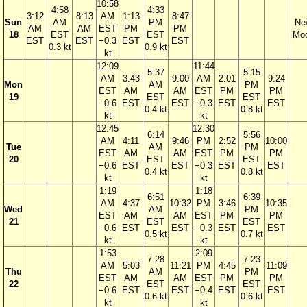
10:58
4:58
4:33
3:12
8:13
AM
1:13
8:47
Sun
AM
PM
Ne
AM
AM
EST
PM
PM
18
EST
EST
Mo
EST
EST
−0.3
EST
EST
0.3 kt
0.9 kt
kt
12:09
11:44
5:37
5:15
AM
3:43
9:00
AM
2:01
9:24
Mon
AM
PM
EST
AM
AM
EST
PM
PM
19
EST
EST
−0.6
EST
EST
−0.3
EST
EST
0.4 kt
0.8 kt
kt
kt
12:45
12:30
6:14
5:56
AM
4:11
9:46
PM
2:52
10:00
Tue
AM
PM
EST
AM
AM
EST
PM
PM
20
EST
EST
−0.6
EST
EST
−0.3
EST
EST
0.4 kt
0.8 kt
kt
kt
1:19
1:18
6:51
6:39
AM
4:37
10:32
PM
3:46
10:35
Wed
AM
PM
EST
AM
AM
EST
PM
PM
21
EST
EST
−0.6
EST
EST
−0.3
EST
EST
0.5 kt
0.7 kt
kt
kt
1:53
2:09
7:28
7:23
AM
5:03
11:21
PM
4:45
11:09
Thu
AM
PM
EST
AM
AM
EST
PM
PM
22
EST
EST
−0.6
EST
EST
−0.4
EST
EST
0.6 kt
0.6 kt
kt
kt