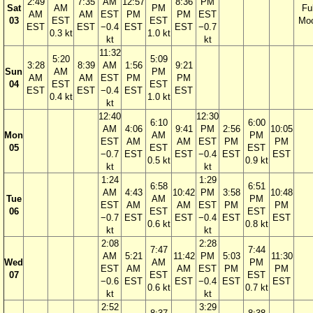
2:49
7:35
AM
12:57
8:36
PM
Sat
AM
PM
Ful
AM
AM
EST
PM
PM
EST
03
EST
EST
Mo
EST
EST
−0.4
EST
EST
−0.7
0.3 kt
1.0 kt
kt
kt
11:32
5:20
5:09
3:28
8:39
AM
1:56
9:21
Sun
AM
PM
AM
AM
EST
PM
PM
04
EST
EST
EST
EST
−0.4
EST
EST
0.4 kt
1.0 kt
kt
12:40
12:30
6:10
6:00
AM
4:06
9:41
PM
2:56
10:05
Mon
AM
PM
EST
AM
AM
EST
PM
PM
05
EST
EST
−0.7
EST
EST
−0.4
EST
EST
0.5 kt
0.9 kt
kt
kt
1:24
1:29
6:58
6:51
AM
4:43
10:42
PM
3:58
10:48
Tue
AM
PM
EST
AM
AM
EST
PM
PM
06
EST
EST
−0.7
EST
EST
−0.4
EST
EST
0.6 kt
0.8 kt
kt
kt
2:08
2:28
7:47
7:44
AM
5:21
11:42
PM
5:03
11:30
Wed
AM
PM
EST
AM
AM
EST
PM
PM
07
EST
EST
−0.6
EST
EST
−0.4
EST
EST
0.6 kt
0.7 kt
kt
kt
2:52
3:29