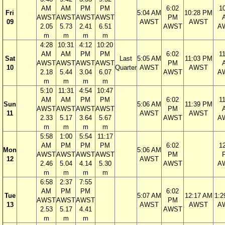
AM
AM
PM
PM
6:02
1
Fri
5:04 AM
10:28 PM
AWST
AWST
AWST
AWST
PM
09
AWST
AWST
2.05
5.73
2.41
6.51
AWST
A
m
m
m
m
4:28
10:31
4:12
10:20
AM
AM
PM
PM
6:02
1
Sat
Last
5:05 AM
11:03 PM
AWST
AWST
AWST
AWST
PM
10
Quarter
AWST
AWST
2.18
5.44
3.04
6.07
AWST
A
m
m
m
m
5:10
11:31
4:54
10:47
AM
AM
PM
PM
6:02
1
Sun
5:06 AM
11:39 PM
AWST
AWST
AWST
AWST
PM
11
AWST
AWST
2.33
5.17
3.64
5.67
AWST
A
m
m
m
m
5:58
1:00
5:54
11:17
AM
PM
PM
PM
6:02
1
Mon
5:06 AM
AWST
AWST
AWST
AWST
PM
12
AWST
2.46
5.04
4.14
5.30
AWST
A
m
m
m
m
6:58
2:37
7:55
AM
PM
PM
6:02
Tue
5:07 AM
12:17 AM
1:2
AWST
AWST
AWST
PM
13
AWST
AWST
A
2.53
5.17
4.41
AWST
m
m
m