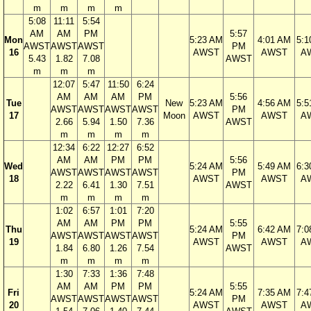
m
m
m
m
5:08
11:11
5:54
AM
AM
PM
5:57
Mon
5:23 AM
4:01 AM
5:1
AWST
AWST
AWST
PM
16
AWST
AWST
A
5.43
1.82
7.08
AWST
m
m
m
12:07
5:47
11:50
6:24
AM
AM
AM
PM
5:56
Tue
New
5:23 AM
4:56 AM
5:5
AWST
AWST
AWST
AWST
PM
17
Moon
AWST
AWST
A
2.66
5.94
1.50
7.36
AWST
m
m
m
m
12:34
6:22
12:27
6:52
AM
AM
PM
PM
5:56
Wed
5:24 AM
5:49 AM
6:3
AWST
AWST
AWST
AWST
PM
18
AWST
AWST
A
2.22
6.41
1.30
7.51
AWST
m
m
m
m
1:02
6:57
1:01
7:20
AM
AM
PM
PM
5:55
Thu
5:24 AM
6:42 AM
7:0
AWST
AWST
AWST
AWST
PM
19
AWST
AWST
A
1.84
6.80
1.26
7.54
AWST
m
m
m
m
1:30
7:33
1:36
7:48
AM
AM
PM
PM
5:55
Fri
5:24 AM
7:35 AM
7:4
AWST
AWST
AWST
AWST
PM
20
AWST
AWST
A