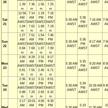
20
AWST
AWST
A
1.39
7.36
1.56
7.25
AWST
m
m
m
m
12:56
7:14
1:18
7:16
AM
AM
PM
PM
5:36
Sat
5:30 AM
7:16 AM
7:0
AWST
AWST
AWST
AWST
PM
21
AWST
AWST
A
1.04
7.62
1.68
7.18
AWST
m
m
m
m
1:27
7:51
1:54
7:46
AM
AM
PM
PM
5:36
Sun
5:30 AM
8:17 AM
7:5
AWST
AWST
AWST
AWST
PM
22
AWST
AWST
A
0.84
7.69
1.97
7.00
AWST
m
m
m
m
2:00
8:29
2:31
8:17
AM
AM
PM
PM
5:35
Mon
5:30 AM
9:20 AM
8:5
AWST
AWST
AWST
AWST
PM
23
AWST
AWST
A
0.81
7.55
2.40
6.71
AWST
m
m
m
m
2:36
9:12
3:11
8:51
AM
AM
PM
PM
5:34
Tue
5:30 AM
10:26 AM
9:4
AWST
AWST
AWST
AWST
PM
24
AWST
AWST
A
0.98
7.20
2.93
6.32
AWST
m
m
m
m
3:17
10:01
4:00
9:30
AM
AM
PM
PM
5:33
1
Wed
5:30 AM
11:30 AM