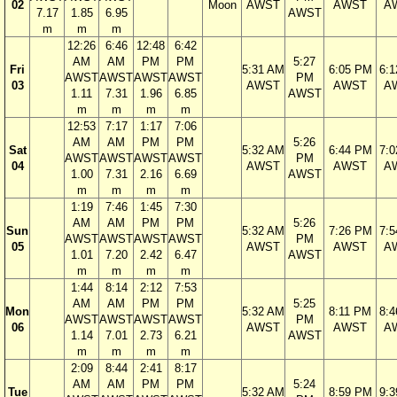
02
Moon
AWST
AWST
A
7.17
1.85
6.95
AWST
m
m
m
12:26
6:46
12:48
6:42
AM
AM
PM
PM
5:27
Fri
5:31 AM
6:05 PM
6:
AWST
AWST
AWST
AWST
PM
03
AWST
AWST
A
1.11
7.31
1.96
6.85
AWST
m
m
m
m
12:53
7:17
1:17
7:06
AM
AM
PM
PM
5:26
Sat
5:32 AM
6:44 PM
7:
AWST
AWST
AWST
AWST
PM
04
AWST
AWST
A
1.00
7.31
2.16
6.69
AWST
m
m
m
m
1:19
7:46
1:45
7:30
AM
AM
PM
PM
5:26
Sun
5:32 AM
7:26 PM
7:
AWST
AWST
AWST
AWST
PM
05
AWST
AWST
A
1.01
7.20
2.42
6.47
AWST
m
m
m
m
1:44
8:14
2:12
7:53
AM
AM
PM
PM
5:25
Mon
5:32 AM
8:11 PM
8:
AWST
AWST
AWST
AWST
PM
06
AWST
AWST
A
1.14
7.01
2.73
6.21
AWST
m
m
m
m
2:09
8:44
2:41
8:17
AM
AM
PM
PM
5:24
Tue
5:32 AM
8:59 PM
9: