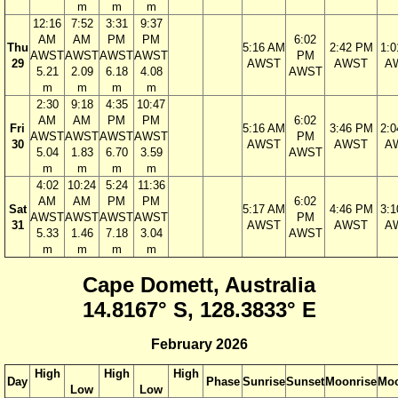
m
m
m
12:16
7:52
3:31
9:37
AM
AM
PM
PM
6:02
Thu
5:16 AM
2:42 PM
1:
AWST
AWST
AWST
AWST
PM
29
AWST
AWST
A
5.21
2.09
6.18
4.08
AWST
m
m
m
m
2:30
9:18
4:35
10:47
AM
AM
PM
PM
6:02
Fri
5:16 AM
3:46 PM
2:
AWST
AWST
AWST
AWST
PM
30
AWST
AWST
A
5.04
1.83
6.70
3.59
AWST
m
m
m
m
4:02
10:24
5:24
11:36
AM
AM
PM
PM
6:02
Sat
5:17 AM
4:46 PM
3:
AWST
AWST
AWST
AWST
PM
31
AWST
AWST
A
5.33
1.46
7.18
3.04
AWST
m
m
m
m
Cape Domett, Australia
14.8167° S, 128.3833° E
February 2026
High
High
High
Day
Phase
Sunrise
Sunset
Moonrise
Moo
Low
Low