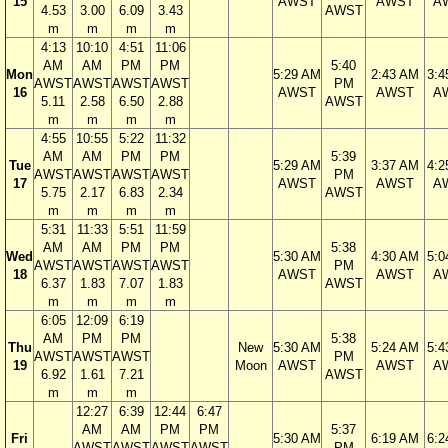
15
AWST
AWST
A
4.53
3.00
6.09
3.43
AWST
m
m
m
m
4:13
10:10
4:51
11:06
AM
AM
PM
PM
5:40
Mon
5:29 AM
2:43 AM
3:4
AWST
AWST
AWST
AWST
PM
16
AWST
AWST
A
5.11
2.58
6.50
2.88
AWST
m
m
m
m
4:55
10:55
5:22
11:32
AM
AM
PM
PM
5:39
Tue
5:29 AM
3:37 AM
4:2
AWST
AWST
AWST
AWST
PM
17
AWST
AWST
A
5.75
2.17
6.83
2.34
AWST
m
m
m
m
5:31
11:33
5:51
11:59
AM
AM
PM
PM
5:38
Wed
5:30 AM
4:30 AM
5:0
AWST
AWST
AWST
AWST
PM
18
AWST
AWST
A
6.37
1.83
7.07
1.83
AWST
m
m
m
m
6:05
12:09
6:19
AM
PM
PM
5:38
Thu
New
5:30 AM
5:24 AM
5:4
AWST
AWST
AWST
PM
19
Moon
AWST
AWST
A
6.92
1.61
7.21
AWST
m
m
m
12:27
6:39
12:44
6:47
AM
AM
PM
PM
5:37
Fri
5:30 AM
6:19 AM
6:2
AWST
AWST
AWST
AWST
PM