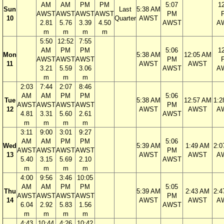
AM
AM
PM
PM
5:07
1
Sun
Last
5:38 AM
AWST
AWST
AWST
AWST
PM
10
Quarter
AWST
2.81
5.76
3.39
4.50
AWST
A
m
m
m
m
5:50
12:52
7:55
AM
PM
PM
5:06
1
Mon
5:38 AM
12:05 AM
AWST
AWST
AWST
PM
11
AWST
AWST
3.21
5.59
3.06
AWST
A
m
m
m
2:03
7:44
2:07
8:46
AM
AM
PM
PM
5:06
Tue
5:38 AM
12:57 AM
1:2
AWST
AWST
AWST
AWST
PM
12
AWST
AWST
A
4.81
3.31
5.60
2.61
AWST
m
m
m
m
3:11
9:00
3:01
9:27
AM
AM
PM
PM
5:06
Wed
5:39 AM
1:49 AM
2:0
AWST
AWST
AWST
AWST
PM
13
AWST
AWST
A
5.40
3.15
5.69
2.10
AWST
m
m
m
m
4:00
9:56
3:46
10:05
AM
AM
PM
PM
5:05
Thu
5:39 AM
2:43 AM
2:4
AWST
AWST
AWST
AWST
PM
14
AWST
AWST
A
6.04
2.92
5.83
1.56
AWST
m
m
m
m
4:43
10:44
4:26
10:42