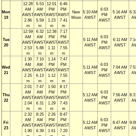
12:28
5:53
12:01
6:46
AM
AM
PM
PM
6:03
Mon
New
5:10 AM
5:16 AM
6:3
AWST
AWST
AWST
AWST
PM
19
Moon
AWST
AWST
A
2.86
5.59
1.23
7.41
AWST
m
m
m
m
12:59
6:32
12:38
7:17
AM
AM
PM
PM
6:03
Tue
5:11 AM
6:11 AM
7:1
AWST
AWST
AWST
AWST
PM
20
AWST
AWST
A
2.53
5.88
1.11
7.55
AWST
m
m
m
m
1:30
7:10
1:14
7:47
AM
AM
PM
PM
6:03
Wed
5:11 AM
7:04 AM
7:5
AWST
AWST
AWST
AWST
PM
21
AWST
AWST
A
2.25
6.13
1.12
7.55
AWST
m
m
m
m
2:01
7:47
1:50
8:17
AM
AM
PM
PM
6:03
Thu
5:12 AM
7:56 AM
8:3
AWST
AWST
AWST
AWST
PM
22
AWST
AWST
A
2.04
6.31
1.29
7.43
AWST
m
m
m
m
2:32
8:25
2:26
8:47
AM
AM
PM
PM
6:03
Fri
5:12 AM
8:47 AM
9:0
AWST
AWST
AWST
AWST
PM
23
AWST
AWST
A
1.90
6.39
1.61
7.20
AWST