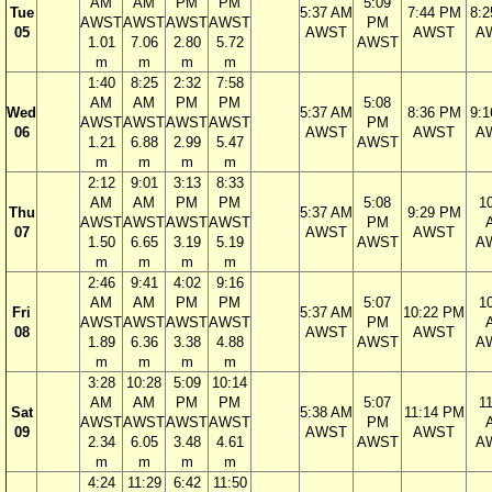
AM
AM
PM
PM
5:09
Tue
5:37 AM
7:44 PM
8:
AWST
AWST
AWST
AWST
PM
05
AWST
AWST
A
1.01
7.06
2.80
5.72
AWST
m
m
m
m
1:40
8:25
2:32
7:58
AM
AM
PM
PM
5:08
Wed
5:37 AM
8:36 PM
9:
AWST
AWST
AWST
AWST
PM
06
AWST
AWST
A
1.21
6.88
2.99
5.47
AWST
m
m
m
m
2:12
9:01
3:13
8:33
AM
AM
PM
PM
5:08
1
Thu
5:37 AM
9:29 PM
AWST
AWST
AWST
AWST
PM
07
AWST
AWST
1.50
6.65
3.19
5.19
AWST
A
m
m
m
m
2:46
9:41
4:02
9:16
AM
AM
PM
PM
5:07
1
Fri
5:37 AM
10:22 PM
AWST
AWST
AWST
AWST
PM
08
AWST
AWST
1.89
6.36
3.38
4.88
AWST
A
m
m
m
m
3:28
10:28
5:09
10:14
AM
AM
PM
PM
5:07
1
Sat
5:38 AM
11:14 PM
AWST
AWST
AWST
AWST
PM
09
AWST
AWST
2.34
6.05
3.48
4.61
AWST
A
m
m
m
m
4:24
11:29
6:42
11:50