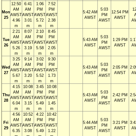
12:50
6:41
1:06
7:52
AM
AM
PM
PM
5:03
1
Mon
5:42 AM
12:54 PM
AWST
AWST
AWST
AWST
PM
25
AWST
AWST
4.96
3.01
5.72
2.38
AWST
A
m
m
m
m
2:21
8:07
2:10
8:45
AM
AM
PM
PM
5:03
Tue
5:43 AM
1:29 PM
1:
AWST
AWST
AWST
AWST
PM
26
AWST
AWST
A
5.26
3.19
5.58
2.05
AWST
m
m
m
m
3:25
9:14
3:02
9:30
AM
AM
PM
PM
5:03
Wed
5:43 AM
2:05 PM
2:
AWST
AWST
AWST
AWST
PM
27
AWST
AWST
A
5.67
3.20
5.52
1.73
AWST
m
m
m
m
4:15
10:08
3:45
10:08
AM
AM
PM
PM
5:03
Thu
5:43 AM
2:42 PM
2:
AWST
AWST
AWST
AWST
PM
28
AWST
AWST
A
6.04
3.15
5.49
1.45
AWST
m
m
m
m
4:56
10:52
4:22
10:42
AM
AM
PM
PM
5:03
Fri
5:44 AM
3:21 PM
3:
AWST
AWST
AWST
AWST
PM
29
AWST
AWST
A
6.35
3.08
5.49
1.22
AWST