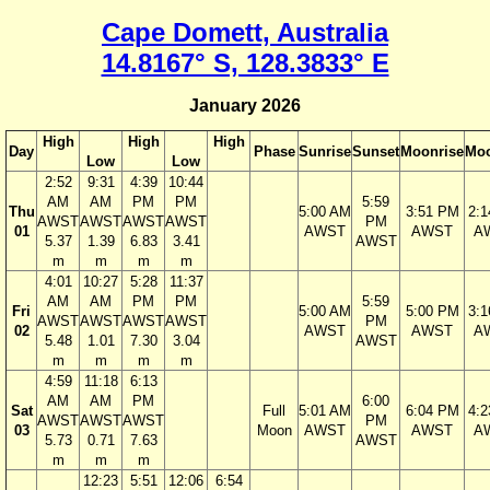
Cape Domett, Australia
14.8167° S, 128.3833° E
January 2026
High
High
High
Day
Phase
Sunrise
Sunset
Moonrise
Moo
Low
Low
2:52
9:31
4:39
10:44
AM
AM
PM
PM
5:59
Thu
5:00 AM
3:51 PM
2:
AWST
AWST
AWST
AWST
PM
01
AWST
AWST
A
5.37
1.39
6.83
3.41
AWST
m
m
m
m
4:01
10:27
5:28
11:37
AM
AM
PM
PM
5:59
Fri
5:00 AM
5:00 PM
3:
AWST
AWST
AWST
AWST
PM
02
AWST
AWST
A
5.48
1.01
7.30
3.04
AWST
m
m
m
m
4:59
11:18
6:13
AM
AM
PM
6:00
Sat
Full
5:01 AM
6:04 PM
4:
AWST
AWST
AWST
PM
03
Moon
AWST
AWST
A
5.73
0.71
7.63
AWST
m
m
m
12:23
5:51
12:06
6:54