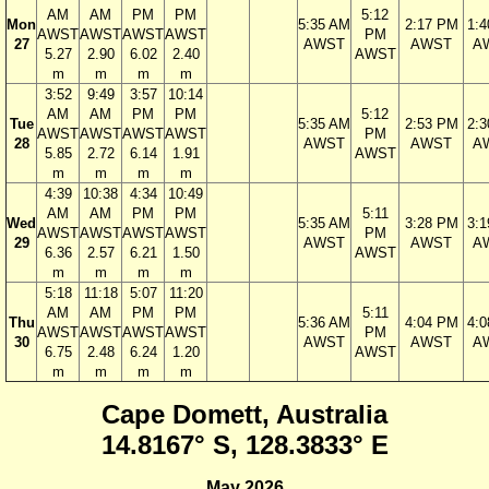
AM
AM
PM
PM
5:12
Mon
5:35 AM
2:17 PM
1:
AWST
AWST
AWST
AWST
PM
27
AWST
AWST
A
5.27
2.90
6.02
2.40
AWST
m
m
m
m
3:52
9:49
3:57
10:14
AM
AM
PM
PM
5:12
Tue
5:35 AM
2:53 PM
2:
AWST
AWST
AWST
AWST
PM
28
AWST
AWST
A
5.85
2.72
6.14
1.91
AWST
m
m
m
m
4:39
10:38
4:34
10:49
AM
AM
PM
PM
5:11
Wed
5:35 AM
3:28 PM
3:
AWST
AWST
AWST
AWST
PM
29
AWST
AWST
A
6.36
2.57
6.21
1.50
AWST
m
m
m
m
5:18
11:18
5:07
11:20
AM
AM
PM
PM
5:11
Thu
5:36 AM
4:04 PM
4:
AWST
AWST
AWST
AWST
PM
30
AWST
AWST
A
6.75
2.48
6.24
1.20
AWST
m
m
m
m
Cape Domett, Australia
14.8167° S, 128.3833° E
May 2026