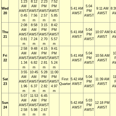
1:23
8:12
2:23
7:52
AM
AM
PM
PM
5:04
Wed
5:41 AM
9:11 AM
8:3
AWST
AWST
AWST
AWST
PM
20
AWST
AWST
A
0.45
7.56
2.57
5.85
AWST
m
m
m
m
2:08
8:58
3:15
8:42
AM
AM
PM
PM
5:04
Thu
5:41 AM
10:07 AM
9:4
AWST
AWST
AWST
AWST
PM
21
AWST
AWST
A
0.81
7.24
2.70
5.57
AWST
m
m
m
m
2:58
9:48
4:15
9:41
AM
AM
PM
PM
5:04
1
Fri
5:41 AM
10:56 AM
AWST
AWST
AWST
AWST
PM
22
AWST
AWST
1.34
6.82
2.81
5.24
AWST
A
m
m
m
m
3:55
10:45
5:28
11:00
AM
AM
PM
PM
5:04
1
Sat
First
5:42 AM
11:39 AM
AWST
AWST
AWST
AWST
PM
23
Quarter
AWST
AWST
1.96
6.37
2.82
4.97
AWST
A
m
m
m
m
5:07
11:53
6:45
AM
AM
PM
5:03
Sun
5:42 AM
12:18 PM
AWST
AWST
AWST
PM
24
AWST
AWST
2.58
5.98
2.67
AWST
m
m
m