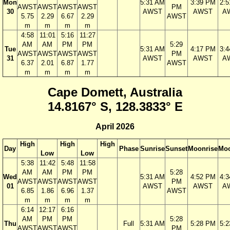
Mon
5:31 AM
3:39 PM
2:
AWST
AWST
AWST
AWST
PM
30
AWST
AWST
A
5.75
2.29
6.67
2.29
AWST
m
m
m
m
4:58
11:01
5:16
11:27
AM
AM
PM
PM
5:29
Tue
5:31 AM
4:17 PM
3:
AWST
AWST
AWST
AWST
PM
31
AWST
AWST
A
6.37
2.01
6.87
1.77
AWST
m
m
m
m
Cape Domett, Australia
14.8167° S, 128.3833° E
April 2026
High
High
High
Day
Phase
Sunrise
Sunset
Moonrise
Moo
Low
Low
5:38
11:42
5:48
11:58
AM
AM
PM
PM
5:28
Wed
5:31 AM
4:52 PM
4:
AWST
AWST
AWST
AWST
PM
01
AWST
AWST
A
6.85
1.86
6.96
1.37
AWST
m
m
m
m
6:14
12:17
6:16
AM
PM
PM
5:28
Thu
Full
5:31 AM
5:28 PM
5:
AWST
AWST
AWST
PM