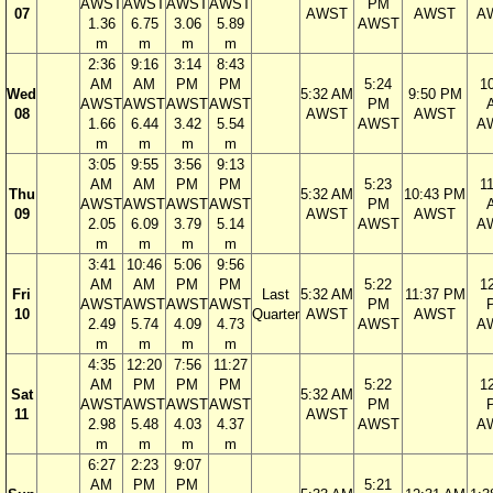
AWST
AWST
AWST
AWST
PM
07
AWST
AWST
A
1.36
6.75
3.06
5.89
AWST
m
m
m
m
2:36
9:16
3:14
8:43
AM
AM
PM
PM
5:24
1
Wed
5:32 AM
9:50 PM
AWST
AWST
AWST
AWST
PM
08
AWST
AWST
1.66
6.44
3.42
5.54
AWST
A
m
m
m
m
3:05
9:55
3:56
9:13
AM
AM
PM
PM
5:23
1
Thu
5:32 AM
10:43 PM
AWST
AWST
AWST
AWST
PM
09
AWST
AWST
2.05
6.09
3.79
5.14
AWST
A
m
m
m
m
3:41
10:46
5:06
9:56
AM
AM
PM
PM
5:22
1
Fri
Last
5:32 AM
11:37 PM
AWST
AWST
AWST
AWST
PM
10
Quarter
AWST
AWST
2.49
5.74
4.09
4.73
AWST
A
m
m
m
m
4:35
12:20
7:56
11:27
AM
PM
PM
PM
5:22
1
Sat
5:32 AM
AWST
AWST
AWST
AWST
PM
11
AWST
2.98
5.48
4.03
4.37
AWST
A
m
m
m
m
6:27
2:23
9:07
AM
PM
PM
5:21