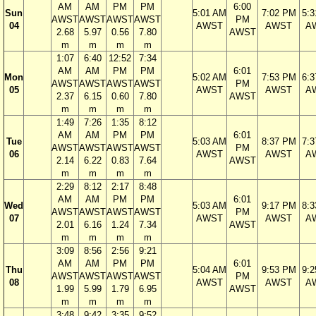
AM
AM
PM
PM
6:00
Sun
5:01 AM
7:02 PM
5:
AWST
AWST
AWST
AWST
PM
04
AWST
AWST
A
2.68
5.97
0.56
7.80
AWST
m
m
m
m
1:07
6:40
12:52
7:34
AM
AM
PM
PM
6:01
Mon
5:02 AM
7:53 PM
6:
AWST
AWST
AWST
AWST
PM
05
AWST
AWST
A
2.37
6.15
0.60
7.80
AWST
m
m
m
m
1:49
7:26
1:35
8:12
AM
AM
PM
PM
6:01
Tue
5:03 AM
8:37 PM
7:
AWST
AWST
AWST
AWST
PM
06
AWST
AWST
A
2.14
6.22
0.83
7.64
AWST
m
m
m
m
2:29
8:12
2:17
8:48
AM
AM
PM
PM
6:01
Wed
5:03 AM
9:17 PM
8:
AWST
AWST
AWST
AWST
PM
07
AWST
AWST
A
2.01
6.16
1.24
7.34
AWST
m
m
m
m
3:09
8:56
2:56
9:21
AM
AM
PM
PM
6:01
Thu
5:04 AM
9:53 PM
9:
AWST
AWST
AWST
AWST
PM
08
AWST
AWST
A
1.99
5.99
1.79
6.95
AWST
m
m
m
m
3:48
9:42
3:35
9:52