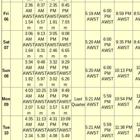
2:36
8:37
2:35
8:45
AM
AM
PM
PM
6:00
Fri
5:19 AM
8:59 PM
8:
AWST
AWST
AWST
AWST
PM
06
AWST
AWST
A
1.54
6.57
1.91
7.03
AWST
m
m
m
m
3:06
9:13
3:05
9:08
AM
AM
PM
PM
6:00
Sat
5:20 AM
9:35 PM
9:
AWST
AWST
AWST
AWST
PM
07
AWST
AWST
A
1.64
6.31
2.46
6.65
AWST
m
m
m
m
3:34
9:48
3:32
9:29
AM
AM
PM
PM
6:00
1
Sun
5:20 AM
10:13 PM
AWST
AWST
AWST
AWST
PM
08
AWST
AWST
1.82
5.97
3.02
6.26
AWST
A
m
m
m
m
4:03
10:25
3:59
9:49
AM
AM
PM
PM
5:59
1
Mon
Last
5:21 AM
10:54 PM
AWST
AWST
AWST
AWST
PM
09
Quarter
AWST
AWST
2.07
5.62
3.57
5.87
AWST
A
m
m
m
m
4:35
11:13
4:31
10:09
AM
AM
PM
PM
5:59
1
Tue
5:21 AM
11:38 PM
AWST
AWST
AWST
AWST
PM
10
AWST
AWST
2.34
5.30
4.08
5.49
AWST
A