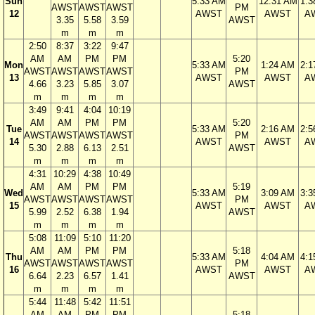
Sun
5:33 AM
12:31 AM
1:3
AWST
AWST
AWST
PM
12
AWST
AWST
A
3.35
5.58
3.59
AWST
m
m
m
2:50
8:37
3:22
9:47
AM
AM
PM
PM
5:20
Mon
5:33 AM
1:24 AM
2:1
AWST
AWST
AWST
AWST
PM
13
AWST
AWST
A
4.66
3.23
5.85
3.07
AWST
m
m
m
m
3:49
9:41
4:04
10:19
AM
AM
PM
PM
5:20
Tue
5:33 AM
2:16 AM
2:5
AWST
AWST
AWST
AWST
PM
14
AWST
AWST
A
5.30
2.88
6.13
2.51
AWST
m
m
m
m
4:31
10:29
4:38
10:49
AM
AM
PM
PM
5:19
Wed
5:33 AM
3:09 AM
3:3
AWST
AWST
AWST
AWST
PM
15
AWST
AWST
A
5.99
2.52
6.38
1.94
AWST
m
m
m
m
5:08
11:09
5:10
11:20
AM
AM
PM
PM
5:18
Thu
5:33 AM
4:04 AM
4:1
AWST
AWST
AWST
AWST
PM
16
AWST
AWST
A
6.64
2.23
6.57
1.41
AWST
m
m
m
m
5:44
11:48
5:42
11:51
AM
AM
PM
PM
5:18