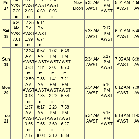
Fri
New
5:33 AM
5:01 AM
4:5
AWST
AWST
AWST
AWST
PM
17
Moon
AWST
AWST
A
7.20
2.05
6.69
0.95
AWST
m
m
m
m
6:20
12:25
6:14
AM
PM
PM
5:17
Sat
5:33 AM
6:01 AM
5:4
AWST
AWST
AWST
PM
18
AWST
AWST
A
7.61
1.99
6.74
AWST
m
m
m
12:24
6:57
1:02
6:46
AM
AM
PM
PM
5:17
Sun
5:34 AM
7:05 AM
6:3
AWST
AWST
AWST
AWST
PM
19
AWST
AWST
A
0.63
7.84
2.07
6.70
AWST
m
m
m
m
12:59
7:36
1:41
7:21
AM
AM
PM
PM
5:16
Mon
5:34 AM
8:12 AM
7:3
AWST
AWST
AWST
AWST
PM
20
AWST
AWST
A
0.48
7.85
2.29
6.54
AWST
m
m
m
m
1:37
8:17
2:23
7:58
AM
AM
PM
PM
5:15
Tue
5:34 AM
9:19 AM
8:4
AWST
AWST
AWST
AWST
PM
21
AWST
AWST
A
0.55
7.65
2.60
6.27
AWST
m
m
m
m
2:17
9:03
3:10
8:39