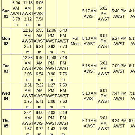
5:04
11:18
6:06
AM
AM
PM
6:02
Sun
5:17 AM
5:40 PM
4:
AWST
AWST
AWST
PM
01
AWST
AWST
A
5.78
1.12
7.54
AWST
m
m
m
12:18
5:55
12:06
6:43
AM
AM
PM
PM
6:01
Mon
Full
5:18 AM
6:27 PM
5:
AWST
AWST
AWST
AWST
PM
02
Moon
AWST
AWST
A
2.51
6.21
0.92
7.73
AWST
m
m
m
m
12:56
6:40
12:48
7:18
AM
AM
PM
PM
6:01
Tue
5:18 AM
7:09 PM
6:
AWST
AWST
AWST
AWST
PM
03
AWST
AWST
A
2.06
6.54
0.90
7.76
AWST
m
m
m
m
1:31
7:22
1:27
7:50
AM
AM
PM
PM
6:01
Wed
5:18 AM
7:47 PM
7:
AWST
AWST
AWST
AWST
PM
04
AWST
AWST
A
1.75
6.71
1.08
7.63
AWST
m
m
m
m
2:04
8:00
2:03
8:19
AM
AM
PM
PM
6:01
Thu
5:19 AM
8:24 PM
8:
AWST
AWST
AWST
AWST
PM
05
AWST
AWST
A
1.57
6.72
1.43
7.38
AWST
m
m
m
m