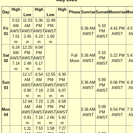
High
High
High
Day
Phase
Sunrise
Sunset
Moonrise
Moo
Low
Low
5:52
11:53
5:36
11:49
AM
AM
PM
PM
5:10
Fri
5:36 AM
4:42 PM
4:
AWST
AWST
AWST
AWST
PM
01
AWST
AWST
A
7.01
2.45
6.23
1.00
AWST
m
m
m
m
6:24
12:25
6:04
AM
PM
PM
5:10
Sat
Full
5:36 AM
5:22 PM
5:
AWST
AWST
AWST
PM
02
Moon
AWST
AWST
A
7.14
2.48
6.17
AWST
m
m
m
12:17
6:54
12:55
6:30
AM
AM
PM
PM
5:09
Sun
5:36 AM
6:06 PM
6:
AWST
AWST
AWST
AWST
PM
03
AWST
AWST
A
0.90
7.19
2.55
6.07
AWST
m
m
m
m
12:44
7:23
1:25
6:58
AM
AM
PM
PM
5:09
Mon
5:36 AM
6:54 PM
7:
AWST
AWST
AWST
AWST
PM
04
AWST
AWST
A
0.91
7.16
2.66
5.92
AWST
m
m
m
m
1:11
7:53
1:58
7:27