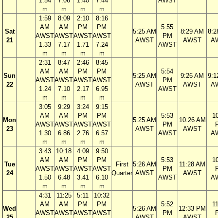
1.54
7.06
1.40
7.44
AWST
m
m
m
m
1:59
8:09
2:10
8:16
AM
AM
PM
PM
5:55
Sat
5:25 AM
8:29 AM
8:2
AWST
AWST
AWST
AWST
PM
21
AWST
AWST
A
1.33
7.17
1.71
7.24
AWST
m
m
m
m
2:31
8:47
2:46
8:45
AM
AM
PM
PM
5:54
Sun
5:25 AM
9:26 AM
9:1
AWST
AWST
AWST
AWST
PM
22
AWST
AWST
A
1.24
7.10
2.17
6.95
AWST
m
m
m
m
3:05
9:29
3:24
9:15
AM
AM
PM
PM
5:53
1
Mon
5:25 AM
10:26 AM
AWST
AWST
AWST
AWST
PM
23
AWST
AWST
1.30
6.86
2.76
6.57
AWST
A
m
m
m
m
3:43
10:18
4:09
9:50
AM
AM
PM
PM
5:53
1
Tue
First
5:26 AM
11:28 AM
AWST
AWST
AWST
AWST
PM
24
Quarter
AWST
AWST
1.50
6.48
3.41
6.10
AWST
A
m
m
m
m
4:31
11:25
5:11
10:32
AM
AM
PM
PM
5:52
1
Wed
5:26 AM
12:33 PM
AWST
AWST
AWST
AWST
PM
25
AWST
AWST