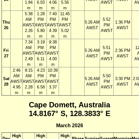
1.84
6.03
4.06
5.56
AWST
A
m
m
m
m
5:38
1:28
7:40
11:45
AM
PM
PM
PM
5:52
Thu
5:26 AM
1:36 PM
AWST
AWST
AWST
AWST
PM
26
AWST
AWST
2.26
5.80
4.39
5.02
AWST
m
m
m
m
7:34
3:19
9:38
AM
PM
PM
5:51
1
Fri
5:26 AM
2:36 PM
AWST
AWST
AWST
PM
27
AWST
AWST
2.49
6.11
4.00
AWST
A
m
m
m
2:46
9:15
4:23
10:39
AM
AM
PM
PM
5:50
Sat
5:26 AM
3:30 PM
2:
AWST
AWST
AWST
AWST
PM
28
AWST
AWST
A
4.95
2.28
6.58
3.37
AWST
m
m
m
m
Cape Domett, Australia
14.8167° S, 128.3833° E
March 2026
High
High
High
Day
Phase
Sunrise
Sunset
Moonrise
Moo