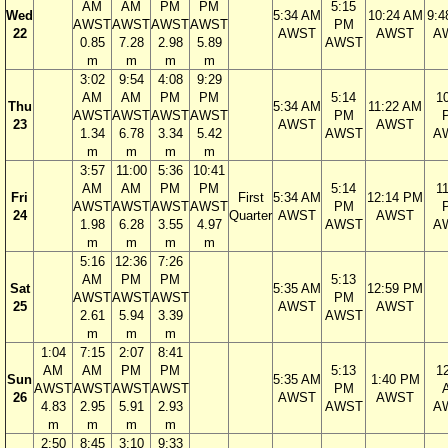
AM
AM
PM
PM
5:15
Wed
5:34 AM
10:24 AM
9:4
AWST
AWST
AWST
AWST
PM
22
AWST
AWST
A
0.85
7.28
2.98
5.89
AWST
m
m
m
m
3:02
9:54
4:08
9:29
AM
AM
PM
PM
5:14
1
Thu
5:34 AM
11:22 AM
AWST
AWST
AWST
AWST
PM
23
AWST
AWST
1.34
6.78
3.34
5.42
AWST
A
m
m
m
m
3:57
11:00
5:36
10:41
AM
AM
PM
PM
5:14
1
Fri
First
5:34 AM
12:14 PM
AWST
AWST
AWST
AWST
PM
24
Quarter
AWST
AWST
1.98
6.28
3.55
4.97
AWST
A
m
m
m
m
5:16
12:36
7:26
AM
PM
PM
5:13
Sat
5:35 AM
12:59 PM
AWST
AWST
AWST
PM
25
AWST
AWST
2.61
5.94
3.39
AWST
m
m
m
1:04
7:15
2:07
8:41
AM
AM
PM
PM
5:13
1
Sun
5:35 AM
1:40 PM
AWST
AWST
AWST
AWST
PM
26
AWST
AWST
4.83
2.95
5.91
2.93
AWST
A
m
m
m
m
2:50
8:45
3:10
9:33