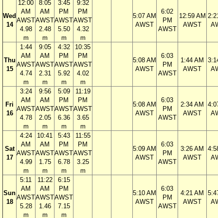
12:00
8:05
3:45
9:32
AM
AM
PM
PM
6:02
Wed
5:07 AM
12:59 AM
2:2
AWST
AWST
AWST
AWST
PM
14
AWST
AWST
A
4.98
2.48
5.50
4.32
AWST
m
m
m
m
1:44
9:05
4:32
10:35
AM
AM
PM
PM
6:03
Thu
5:08 AM
1:44 AM
3:1
AWST
AWST
AWST
AWST
PM
15
AWST
AWST
A
4.74
2.31
5.92
4.02
AWST
m
m
m
m
3:24
9:56
5:09
11:19
AM
AM
PM
PM
6:03
Fri
5:08 AM
2:34 AM
4:0
AWST
AWST
AWST
AWST
PM
16
AWST
AWST
A
4.78
2.05
6.36
3.65
AWST
m
m
m
m
4:24
10:41
5:43
11:55
AM
AM
PM
PM
6:03
Sat
5:09 AM
3:26 AM
4:5
AWST
AWST
AWST
AWST
PM
17
AWST
AWST
A
4.99
1.75
6.78
3.25
AWST
m
m
m
m
5:11
11:22
6:15
AM
AM
PM
6:03
Sun
5:10 AM
4:21 AM
5:4
AWST
AWST
AWST
PM
18
AWST
AWST
A
5.28
1.46
7.15
AWST
m
m
m