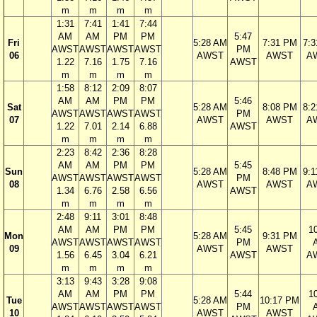
m
m
m
m
1:31
7:41
1:41
7:44
AM
AM
PM
PM
5:47
Fri
5:28 AM
7:31 PM
7:
AWST
AWST
AWST
AWST
PM
06
AWST
AWST
A
1.22
7.16
1.75
7.16
AWST
m
m
m
m
1:58
8:12
2:09
8:07
AM
AM
PM
PM
5:46
Sat
5:28 AM
8:08 PM
8:
AWST
AWST
AWST
AWST
PM
07
AWST
AWST
A
1.22
7.01
2.14
6.88
AWST
m
m
m
m
2:23
8:42
2:36
8:28
AM
AM
PM
PM
5:45
Sun
5:28 AM
8:48 PM
9:
AWST
AWST
AWST
AWST
PM
08
AWST
AWST
A
1.34
6.76
2.58
6.56
AWST
m
m
m
m
2:48
9:11
3:01
8:48
AM
AM
PM
PM
5:45
1
Mon
5:28 AM
9:31 PM
AWST
AWST
AWST
AWST
PM
09
AWST
AWST
1.56
6.45
3.04
6.21
AWST
A
m
m
m
m
3:13
9:43
3:28
9:08
AM
AM
PM
PM
5:44
1
Tue
5:28 AM
10:17 PM
AWST
AWST
AWST
AWST
PM
10
AWST
AWST