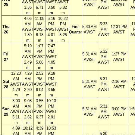
AWST
AWST
AWST
AWST
PM
25
AWST
AWST
1.36
6.71
3.50
5.82
AWST
A
m
m
m
m
4:06
11:08
5:16
10:22
AM
AM
PM
PM
5:33
1
Thu
First
5:30 AM
12:31 PM
AWST
AWST
AWST
AWST
PM
26
Quarter
AWST
AWST
1.89
6.18
4.01
5.25
AWST
A
m
m
m
m
5:19
1:07
7:47
AM
PM
PM
5:32
Fri
5:31 AM
1:27 PM
AWST
AWST
AWST
PM
27
AWST
AWST
2.49
5.86
4.05
AWST
m
m
m
12:20
7:29
2:52
9:19
AM
AM
PM
PM
5:31
1
Sat
5:31 AM
2:16 PM
AWST
AWST
AWST
AWST
PM
28
AWST
AWST
4.79
2.80
6.04
3.55
AWST
A
m
m
m
m
3:00
9:08
3:55
10:13
AM
AM
PM
PM
5:31
Sun
5:31 AM
3:00 PM
1:
AWST
AWST
AWST
AWST
PM
29
AWST
AWST
A
5.11
2.62
6.37
2.91
AWST
m
m
m
m
4:09
10:12
4:39
10:53
AM
AM
PM
PM
5:30