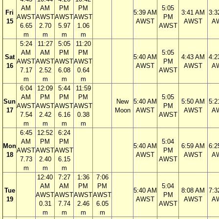
AM
AM
PM
PM
5:05
Fri
5:39 AM
3:41 AM
3:3
AWST
AWST
AWST
AWST
PM
15
AWST
AWST
A
6.65
2.70
5.97
1.06
AWST
m
m
m
m
5:24
11:27
5:05
11:20
AM
AM
PM
PM
5:05
Sat
5:40 AM
4:43 AM
4:2
AWST
AWST
AWST
AWST
PM
16
AWST
AWST
A
7.17
2.52
6.08
0.64
AWST
m
m
m
m
6:04
12:09
5:44
11:59
AM
PM
PM
PM
5:05
Sun
New
5:40 AM
5:50 AM
5:2
AWST
AWST
AWST
AWST
PM
17
Moon
AWST
AWST
A
7.54
2.42
6.16
0.38
AWST
m
m
m
m
6:45
12:52
6:24
AM
PM
PM
5:04
Mon
5:40 AM
6:59 AM
6:2
AWST
AWST
AWST
PM
18
AWST
AWST
A
7.73
2.40
6.15
AWST
m
m
m
12:40
7:27
1:36
7:06
AM
AM
PM
PM
5:04
Tue
5:40 AM
8:08 AM
7:3
AWST
AWST
AWST
AWST
PM
19
AWST
AWST
A
0.31
7.74
2.46
6.05
AWST
m
m
m
m