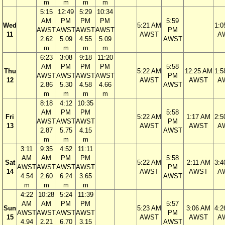
m
m
m
m
5:15
12:49
5:29
10:34
AM
PM
PM
PM
5:59
Wed
5:21 AM
1:0
AWST
AWST
AWST
AWST
PM
11
AWST
A
2.62
5.09
4.55
5.09
AWST
m
m
m
m
6:23
3:08
9:18
11:20
AM
PM
PM
PM
5:58
Thu
5:22 AM
12:25 AM
1:5
AWST
AWST
AWST
AWST
PM
12
AWST
AWST
A
2.86
5.30
4.58
4.66
AWST
m
m
m
m
8:18
4:12
10:35
AM
PM
PM
5:58
Fri
5:22 AM
1:17 AM
2:5
AWST
AWST
AWST
PM
13
AWST
AWST
A
2.87
5.75
4.15
AWST
m
m
m
3:11
9:35
4:52
11:11
AM
AM
PM
PM
5:58
Sat
5:22 AM
2:11 AM
3:4
AWST
AWST
AWST
AWST
PM
14
AWST
AWST
A
4.54
2.60
6.24
3.65
AWST
m
m
m
m
4:22
10:28
5:24
11:39
AM
AM
PM
PM
5:57
Sun
5:23 AM
3:06 AM
4:2
AWST
AWST
AWST
AWST
PM
15
AWST
AWST
A
4.94
2.21
6.70
3.15
AWST