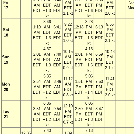
Fri
AM
PM
Ne
AM
EDT
AM
AM
EDT
PM
17
EDT
EDT
Mo
EDT
−1.3
EDT
EDT
−1.6
EDT
1.1 kt
2.0 kt
kt
kt
3:46
3:28
9:22
9:56
1:10
AM
6:41
12:18
PM
6:13
Sat
AM
PM
AM
EDT
AM
PM
EDT
PM
18
EDT
EDT
EDT
−1.3
EDT
EDT
−1.6
EDT
1.0 kt
2.1 kt
kt
kt
4:37
4:13
10:15
10:48
2:01
AM
7:40
1:01
PM
6:59
Sun
AM
PM
AM
EDT
AM
PM
EDT
PM
19
EDT
EDT
EDT
−1.3
EDT
EDT
−1.6
EDT
0.9 kt
2.1 kt
kt
kt
5:35
5:06
11:12
11:41
2:54
AM
8:46
1:51
PM
7:50
Mon
AM
PM
AM
EDT
AM
PM
EDT
PM
20
EDT
EDT
EDT
−1.2
EDT
EDT
−1.4
EDT
0.8 kt
2.0 kt
kt
kt
6:36
6:06
12:10
3:51
AM
9:54
2:50
PM
8:47
Tue
PM
AM
EDT
AM
PM
EDT
PM
21
EDT
EDT
−1.2
EDT
EDT
−1.3
EDT
0.7 kt
kt
kt
7:40
7:13
12:35
1:09