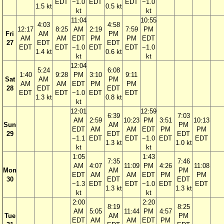
EDT
−1.0
EDT
EDT
−1.0
1.5 kt
0.5 kt
kt
kt
11:04
10:55
4:03
4:58
12:17
8:25
AM
2:19
7:59
PM
Fri
AM
PM
AM
AM
EDT
PM
PM
EDT
27
EDT
EDT
EDT
EDT
−1.0
EDT
EDT
−1.0
1.4 kt
0.6 kt
kt
kt
12:04
5:24
6:08
1:40
9:28
PM
3:10
9:11
Sat
AM
PM
AM
AM
EDT
PM
PM
28
EDT
EDT
EDT
EDT
−1.0
EDT
EDT
1.3 kt
0.8 kt
kt
12:01
12:59
6:39
7:03
AM
2:59
10:23
PM
3:51
10:13
Sun
AM
PM
EDT
AM
AM
EDT
PM
PM
29
EDT
EDT
−1.1
EDT
EDT
−1.0
EDT
EDT
1.3 kt
1.0 kt
kt
kt
1:05
1:43
7:35
7:46
AM
4:07
11:09
PM
4:26
11:08
Mon
AM
PM
EDT
AM
AM
EDT
PM
PM
30
EDT
EDT
−1.3
EDT
EDT
−1.0
EDT
EDT
1.3 kt
1.3 kt
kt
kt
2:00
2:20
8:19
8:25
AM
5:05
11:44
PM
4:57
Tue
AM
PM
EDT
AM
AM
EDT
PM