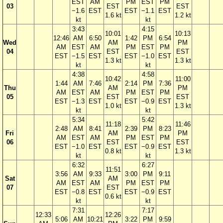
EST
AM
PM
EST
PM
03
EST
EST
−1.6
EST
EST
−1.1
EST
1.6 kt
1.2 kt
kt
kt
3:43
4:15
10:01
10:13
12:46
AM
6:50
1:42
PM
6:54
Wed
AM
PM
AM
EST
AM
PM
EST
PM
04
EST
EST
EST
−1.5
EST
EST
−1.0
EST
1.3 kt
1.3 kt
kt
kt
4:38
4:58
10:42
11:00
1:44
AM
7:46
2:14
PM
7:36
Thu
AM
PM
AM
EST
AM
PM
EST
PM
05
EST
EST
EST
−1.3
EST
EST
−0.9
EST
1.0 kt
1.3 kt
kt
kt
5:34
5:42
11:18
11:46
2:48
AM
8:41
2:39
PM
8:23
Fri
AM
PM
AM
EST
AM
PM
EST
PM
06
EST
EST
EST
−1.0
EST
EST
−0.9
EST
0.8 kt
1.3 kt
kt
kt
6:32
6:27
11:51
3:56
AM
9:33
3:00
PM
9:11
Sat
AM
AM
EST
AM
PM
EST
PM
07
EST
EST
−0.8
EST
EST
−0.9
EST
0.6 kt
kt
kt
7:31
7:17
12:33
12:26
5:06
AM
10:21
3:22
PM
9:59