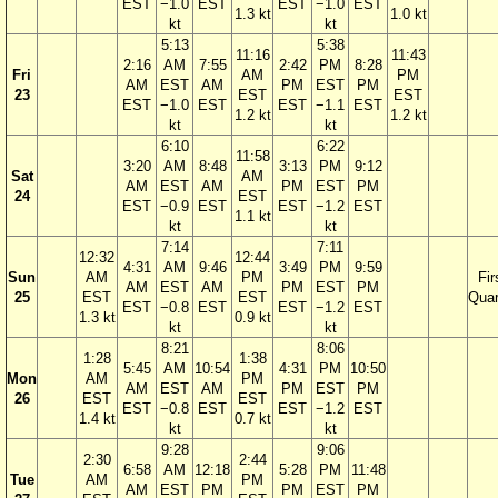
EST
−1.0
EST
EST
−1.0
EST
1.3 kt
1.0 kt
kt
kt
5:13
5:38
11:16
11:43
2:16
AM
7:55
2:42
PM
8:28
Fri
AM
PM
AM
EST
AM
PM
EST
PM
23
EST
EST
EST
−1.0
EST
EST
−1.1
EST
1.2 kt
1.2 kt
kt
kt
6:10
6:22
11:58
3:20
AM
8:48
3:13
PM
9:12
Sat
AM
AM
EST
AM
PM
EST
PM
24
EST
EST
−0.9
EST
EST
−1.2
EST
1.1 kt
kt
kt
7:14
7:11
12:32
12:44
4:31
AM
9:46
3:49
PM
9:59
Sun
AM
PM
Fir
AM
EST
AM
PM
EST
PM
25
EST
EST
Quar
EST
−0.8
EST
EST
−1.2
EST
1.3 kt
0.9 kt
kt
kt
8:21
8:06
1:28
1:38
5:45
AM
10:54
4:31
PM
10:50
Mon
AM
PM
AM
EST
AM
PM
EST
PM
26
EST
EST
EST
−0.8
EST
EST
−1.2
EST
1.4 kt
0.7 kt
kt
kt
9:28
9:06
2:30
2:44
6:58
AM
12:18
5:28
PM
11:48
Tue
AM
PM
AM
EST
PM
PM
EST
PM