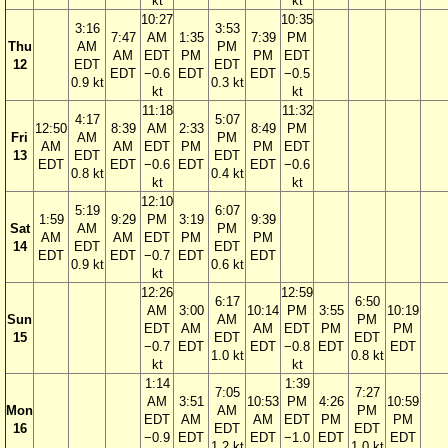
kt
kt
10:27
10:35
3:16
3:53
7:47
AM
1:35
7:39
PM
Thu
AM
PM
AM
EDT
PM
PM
EDT
12
EDT
EDT
EDT
−0.6
EDT
EDT
−0.5
0.9 kt
0.3 kt
kt
kt
11:18
11:32
4:17
5:07
12:50
8:39
AM
2:33
8:49
PM
Fri
AM
PM
AM
AM
EDT
PM
PM
EDT
13
EDT
EDT
EDT
EDT
−0.6
EDT
EDT
−0.6
0.8 kt
0.4 kt
kt
kt
12:10
5:19
6:07
1:59
9:29
PM
3:19
9:39
Sat
AM
PM
AM
AM
EDT
PM
PM
14
EDT
EDT
EDT
EDT
−0.7
EDT
EDT
0.9 kt
0.6 kt
kt
12:26
12:59
6:17
6:50
AM
3:00
10:14
PM
3:55
10:19
Sun
AM
PM
EDT
AM
AM
EDT
PM
PM
15
EDT
EDT
−0.7
EDT
EDT
−0.8
EDT
EDT
1.0 kt
0.8 kt
kt
kt
1:14
1:39
7:05
7:27
AM
3:51
10:53
PM
4:26
10:59
Mon
AM
PM
EDT
AM
AM
EDT
PM
PM
16
EDT
EDT
−0.9
EDT
EDT
−1.0
EDT
EDT
1.2 kt
1.0 kt