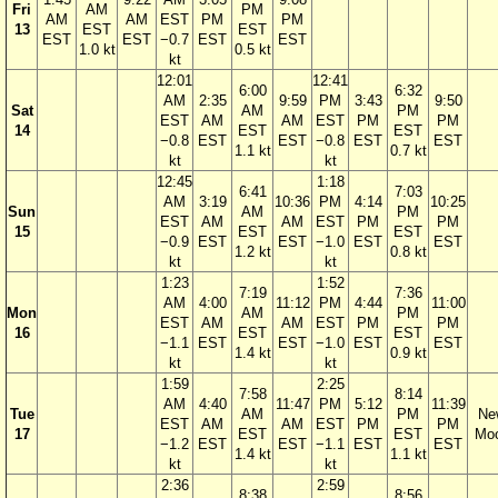
Fri
AM
PM
AM
AM
EST
PM
PM
13
EST
EST
EST
EST
−0.7
EST
EST
1.0 kt
0.5 kt
kt
12:01
12:41
6:00
6:32
AM
2:35
9:59
PM
3:43
9:50
Sat
AM
PM
EST
AM
AM
EST
PM
PM
14
EST
EST
−0.8
EST
EST
−0.8
EST
EST
1.1 kt
0.7 kt
kt
kt
12:45
1:18
6:41
7:03
AM
3:19
10:36
PM
4:14
10:25
Sun
AM
PM
EST
AM
AM
EST
PM
PM
15
EST
EST
−0.9
EST
EST
−1.0
EST
EST
1.2 kt
0.8 kt
kt
kt
1:23
1:52
7:19
7:36
AM
4:00
11:12
PM
4:44
11:00
Mon
AM
PM
EST
AM
AM
EST
PM
PM
16
EST
EST
−1.1
EST
EST
−1.0
EST
EST
1.4 kt
0.9 kt
kt
kt
1:59
2:25
7:58
8:14
AM
4:40
11:47
PM
5:12
11:39
Tue
AM
PM
Ne
EST
AM
AM
EST
PM
PM
17
EST
EST
Mo
−1.2
EST
EST
−1.1
EST
EST
1.4 kt
1.1 kt
kt
kt
2:36
2:59
8:38
8:56