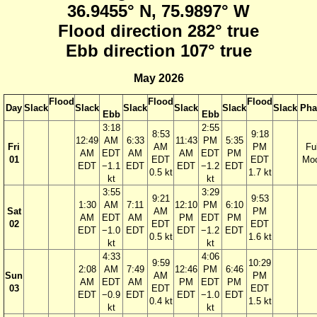
36.9455° N, 75.9897° W
Flood direction 282° true
Ebb direction 107° true
May 2026
Flood
Flood
Flood
Day
Slack
Slack
Slack
Slack
Slack
Slack
Pha
Ebb
Ebb
3:18
2:55
8:53
9:18
12:49
AM
6:33
11:43
PM
5:35
Fri
AM
PM
Ful
AM
EDT
AM
AM
EDT
PM
01
EDT
EDT
Mo
EDT
−1.1
EDT
EDT
−1.2
EDT
0.5 kt
1.7 kt
kt
kt
3:55
3:29
9:21
9:53
1:30
AM
7:11
12:10
PM
6:10
Sat
AM
PM
AM
EDT
AM
PM
EDT
PM
02
EDT
EDT
EDT
−1.0
EDT
EDT
−1.2
EDT
0.5 kt
1.6 kt
kt
kt
4:33
4:06
9:59
10:29
2:08
AM
7:49
12:46
PM
6:46
Sun
AM
PM
AM
EDT
AM
PM
EDT
PM
03
EDT
EDT
EDT
−0.9
EDT
EDT
−1.0
EDT
0.4 kt
1.5 kt
kt
kt