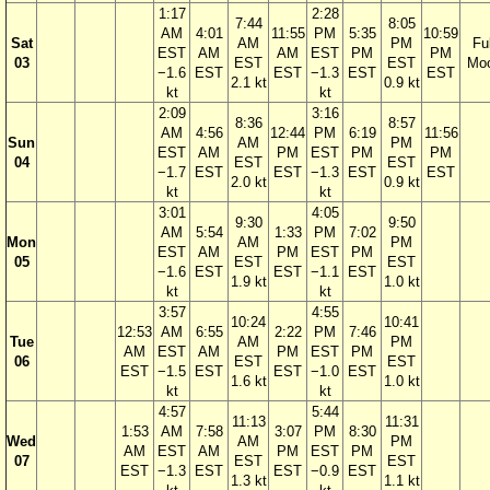
1:17
2:28
7:44
8:05
AM
4:01
11:55
PM
5:35
10:59
Sat
AM
PM
Ful
EST
AM
AM
EST
PM
PM
03
EST
EST
Mo
−1.6
EST
EST
−1.3
EST
EST
2.1 kt
0.9 kt
kt
kt
2:09
3:16
8:36
8:57
AM
4:56
12:44
PM
6:19
11:56
Sun
AM
PM
EST
AM
PM
EST
PM
PM
04
EST
EST
−1.7
EST
EST
−1.3
EST
EST
2.0 kt
0.9 kt
kt
kt
3:01
4:05
9:30
9:50
AM
5:54
1:33
PM
7:02
Mon
AM
PM
EST
AM
PM
EST
PM
05
EST
EST
−1.6
EST
EST
−1.1
EST
1.9 kt
1.0 kt
kt
kt
3:57
4:55
10:24
10:41
12:53
AM
6:55
2:22
PM
7:46
Tue
AM
PM
AM
EST
AM
PM
EST
PM
06
EST
EST
EST
−1.5
EST
EST
−1.0
EST
1.6 kt
1.0 kt
kt
kt
4:57
5:44
11:13
11:31
1:53
AM
7:58
3:07
PM
8:30
Wed
AM
PM
AM
EST
AM
PM
EST
PM
07
EST
EST
EST
−1.3
EST
EST
−0.9
EST
1.3 kt
1.1 kt