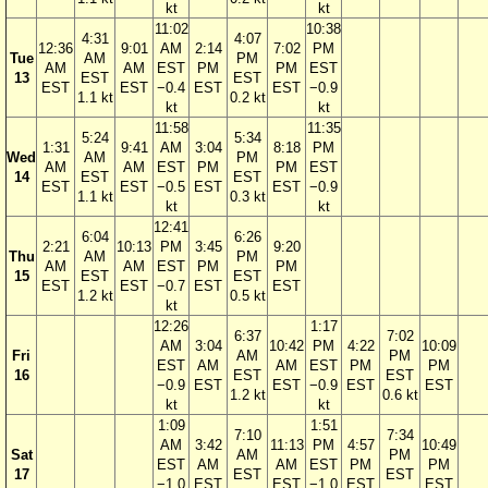
kt
kt
11:02
10:38
4:31
4:07
12:36
9:01
AM
2:14
7:02
PM
Tue
AM
PM
AM
AM
EST
PM
PM
EST
13
EST
EST
EST
EST
−0.4
EST
EST
−0.9
1.1 kt
0.2 kt
kt
kt
11:58
11:35
5:24
5:34
1:31
9:41
AM
3:04
8:18
PM
Wed
AM
PM
AM
AM
EST
PM
PM
EST
14
EST
EST
EST
EST
−0.5
EST
EST
−0.9
1.1 kt
0.3 kt
kt
kt
12:41
6:04
6:26
2:21
10:13
PM
3:45
9:20
Thu
AM
PM
AM
AM
EST
PM
PM
15
EST
EST
EST
EST
−0.7
EST
EST
1.2 kt
0.5 kt
kt
12:26
1:17
6:37
7:02
AM
3:04
10:42
PM
4:22
10:09
Fri
AM
PM
EST
AM
AM
EST
PM
PM
16
EST
EST
−0.9
EST
EST
−0.9
EST
EST
1.2 kt
0.6 kt
kt
kt
1:09
1:51
7:10
7:34
AM
3:42
11:13
PM
4:57
10:49
Sat
AM
PM
EST
AM
AM
EST
PM
PM
17
EST
EST
−1.0
EST
EST
−1.0
EST
EST