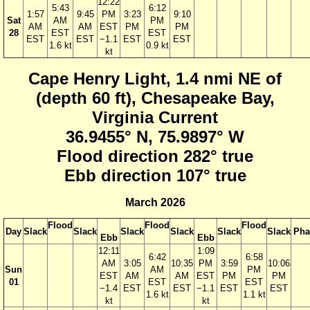
12:22
5:43
6:12
1:57
9:45
PM
3:23
9:10
Sat
AM
PM
AM
AM
EST
PM
PM
28
EST
EST
EST
EST
−1.1
EST
EST
1.6 kt
0.9 kt
kt
Cape Henry Light, 1.4 nmi NE of
(depth 60 ft), Chesapeake Bay,
Virginia Current
36.9455° N, 75.9897° W
Flood direction 282° true
Ebb direction 107° true
March 2026
Flood
Flood
Flood
Day
Slack
Slack
Slack
Slack
Slack
Slack
Pha
Ebb
Ebb
12:11
1:09
6:42
6:58
AM
3:05
10:35
PM
3:59
10:06
Sun
AM
PM
EST
AM
AM
EST
PM
PM
01
EST
EST
−1.4
EST
EST
−1.1
EST
EST
1.6 kt
1.1 kt
kt
kt