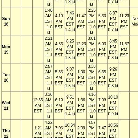
1.3 kt
0.7 kt
kt
kt
1:46
2:25
7:46
8:07
AM
4:19
11:47
PM
5:30
11:23
Sun
AM
PM
Ne
EST
AM
AM
EST
PM
PM
18
EST
EST
Mo
−1.0
EST
EST
−1.0
EST
EST
1.4 kt
0.7 kt
kt
kt
2:21
3:01
8:25
8:45
AM
4:56
12:23
PM
6:03
11:57
Mon
AM
PM
EST
AM
PM
EST
PM
PM
19
EST
EST
−1.1
EST
EST
−1.0
EST
EST
1.5 kt
0.8 kt
kt
kt
2:57
3:38
9:07
9:26
AM
5:36
1:00
PM
6:35
Tue
AM
PM
EST
AM
PM
EST
PM
20
EST
EST
−1.1
EST
EST
−1.0
EST
1.5 kt
0.8 kt
kt
kt
3:36
4:16
9:51
10:10
12:35
AM
6:19
1:36
PM
7:09
Wed
AM
PM
AM
EST
AM
PM
EST
PM
21
EST
EST
EST
−1.1
EST
EST
−1.0
EST
1.4 kt
0.9 kt
kt
kt
4:22
4:57
10:34
10:56
1:21
AM
7:06
2:09
PM
7:47
Thu
AM
PM
AM
EST
AM
PM
EST
PM
22
EST
EST