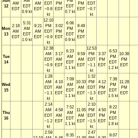
Sun
AM
PM
AM
AM
EDT
PM
PM
EDT
12
EDT
EDT
EDT
EDT
−0.8
EDT
EDT
−0.7
0.9 kt
0.7 kt
kt
kt
12:10
5:31
6:06
2:18
9:21
PM
3:02
9:49
Mon
AM
PM
AM
AM
EDT
PM
PM
13
EDT
EDT
EDT
EDT
−0.9
EDT
EDT
1.0 kt
0.9 kt
kt
12:38
12:53
6:23
6:53
AM
3:17
9:59
PM
3:37
10:38
Tue
AM
PM
EDT
AM
AM
EDT
PM
PM
14
EDT
EDT
−0.9
EDT
EDT
−1.1
EDT
EDT
1.1 kt
1.2 kt
kt
kt
1:28
1:32
7:09
7:38
AM
4:10
10:33
PM
4:12
11:28
Wed
AM
PM
EDT
AM
AM
EDT
PM
PM
15
EDT
EDT
−1.1
EDT
EDT
−1.3
EDT
EDT
1.1 kt
1.5 kt
kt
kt
2:14
2:10
7:52
8:22
AM
4:58
11:05
PM
4:50
Thu
AM
PM
EDT
AM
AM
EDT
PM
16
EDT
EDT
−1.2
EDT
EDT
−1.5
EDT
1.1 kt
1.8 kt
kt
kt
2:59
2:47
8:35
9:07
12:19
AM
5:48
11:39
PM
5:30