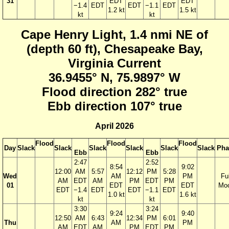
31
EDT
EDT
−1.4
EDT
EDT
−1.1
EDT
1.2 kt
1.5 kt
kt
kt
Cape Henry Light, 1.4 nmi NE of
(depth 60 ft), Chesapeake Bay,
Virginia Current
36.9455° N, 75.9897° W
Flood direction 282° true
Ebb direction 107° true
April 2026
Flood
Flood
Flood
Day
Slack
Slack
Slack
Slack
Slack
Slack
Pha
Ebb
Ebb
2:47
2:52
8:54
9:02
12:00
AM
5:57
12:12
PM
5:28
Wed
AM
PM
Ful
AM
EDT
AM
PM
EDT
PM
01
EDT
EDT
Mo
EDT
−1.4
EDT
EDT
−1.1
EDT
1.0 kt
1.6 kt
kt
kt
3:30
3:24
9:24
9:40
12:50
AM
6:43
12:34
PM
6:01
Thu
AM
PM
AM
EDT
AM
PM
EDT
PM