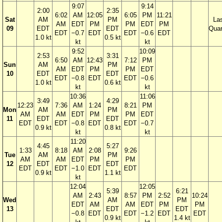
9:07
9:14
2:00
2:35
6:02
AM
12:05
6:05
PM
11:21
Sat
AM
PM
La
AM
EDT
PM
PM
EDT
PM
09
EDT
EDT
Quar
EDT
−0.7
EDT
EDT
−0.6
EDT
1.0 kt
0.5 kt
kt
kt
9:52
10:09
2:53
3:31
6:50
AM
12:43
7:12
PM
Sun
AM
PM
AM
EDT
PM
PM
EDT
10
EDT
EDT
EDT
−0.8
EDT
EDT
−0.6
1.0 kt
0.6 kt
kt
kt
10:36
11:06
3:49
4:29
12:23
7:36
AM
1:24
8:21
PM
Mon
AM
PM
AM
AM
EDT
PM
PM
EDT
11
EDT
EDT
EDT
EDT
−0.8
EDT
EDT
−0.7
0.9 kt
0.8 kt
kt
kt
11:20
4:45
5:27
1:33
8:18
AM
2:08
9:26
Tue
AM
PM
AM
AM
EDT
PM
PM
12
EDT
EDT
EDT
EDT
−1.0
EDT
EDT
0.9 kt
1.1 kt
kt
12:04
12:05
5:39
6:21
AM
2:43
8:57
PM
2:52
10:24
Wed
AM
PM
EDT
AM
AM
EDT
PM
PM
13
EDT
EDT
−0.8
EDT
EDT
−1.2
EDT
EDT
0.9 kt
1.4 kt