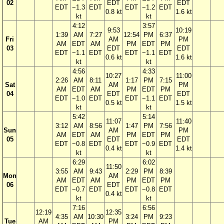
02
EDT
EDT
EDT
−1.3
EDT
EDT
−1.2
EDT
0.8 kt
1.6 kt
kt
kt
4:12
3:57
9:53
10:19
1:39
AM
7:27
12:54
PM
6:37
Fri
AM
PM
AM
EDT
AM
PM
EDT
PM
03
EDT
EDT
EDT
−1.1
EDT
EDT
−1.1
EDT
0.6 kt
1.6 kt
kt
kt
4:56
4:33
10:27
11:00
2:26
AM
8:11
1:17
PM
7:15
Sat
AM
PM
AM
EDT
AM
PM
EDT
PM
04
EDT
EDT
EDT
−1.0
EDT
EDT
−1.1
EDT
0.5 kt
1.5 kt
kt
kt
5:42
5:14
11:07
11:40
3:12
AM
8:56
1:47
PM
7:56
Sun
AM
PM
AM
EDT
AM
PM
EDT
PM
05
EDT
EDT
EDT
−0.8
EDT
EDT
−0.9
EDT
0.4 kt
1.4 kt
kt
kt
6:29
6:02
11:50
3:55
AM
9:43
2:29
PM
8:39
Mon
AM
AM
EDT
AM
PM
EDT
PM
06
EDT
EDT
−0.7
EDT
EDT
−0.8
EDT
0.4 kt
kt
kt
7:16
6:56
12:19
12:35
4:35
AM
10:30
3:24
PM
9:23
Tue
AM
PM