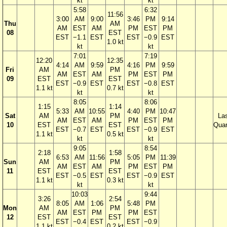
kt
kt
5:58
6:32
11:56
3:00
AM
9:00
3:46
PM
9:14
Thu
AM
AM
EST
AM
PM
EST
PM
08
EST
EST
−1.1
EST
EST
−0.9
EST
1.0 kt
kt
kt
7:01
7:19
12:20
12:35
4:14
AM
9:59
4:16
PM
9:59
Fri
AM
PM
AM
EST
AM
PM
EST
PM
09
EST
EST
EST
−0.9
EST
EST
−0.8
EST
1.1 kt
0.7 kt
kt
kt
8:05
8:06
1:15
1:14
5:33
AM
10:55
4:40
PM
10:47
Sat
AM
PM
La
AM
EST
AM
PM
EST
PM
10
EST
EST
Quar
EST
−0.7
EST
EST
−0.9
EST
1.1 kt
0.5 kt
kt
kt
9:05
8:54
2:18
1:58
6:53
AM
11:56
5:05
PM
11:39
Sun
AM
PM
AM
EST
AM
PM
EST
PM
11
EST
EST
EST
−0.5
EST
EST
−0.9
EST
1.1 kt
0.3 kt
kt
kt
10:03
9:44
3:26
2:54
8:05
AM
1:06
5:48
PM
Mon
AM
PM
AM
EST
PM
PM
EST
12
EST
EST
EST
−0.4
EST
EST
−0.9
1.1 kt
0.2 kt