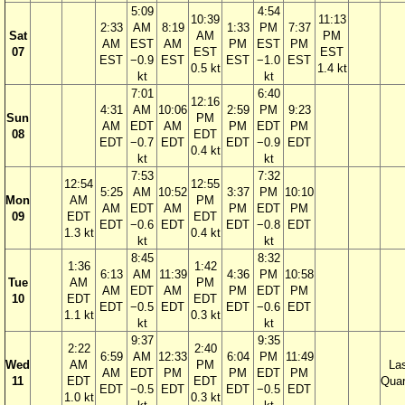
5:09
4:54
10:39
11:13
2:33
AM
8:19
1:33
PM
7:37
Sat
AM
PM
AM
EST
AM
PM
EST
PM
07
EST
EST
EST
−0.9
EST
EST
−1.0
EST
0.5 kt
1.4 kt
kt
kt
7:01
6:40
12:16
4:31
AM
10:06
2:59
PM
9:23
Sun
PM
AM
EDT
AM
PM
EDT
PM
08
EDT
EDT
−0.7
EDT
EDT
−0.9
EDT
0.4 kt
kt
kt
7:53
7:32
12:54
12:55
5:25
AM
10:52
3:37
PM
10:10
Mon
AM
PM
AM
EDT
AM
PM
EDT
PM
09
EDT
EDT
EDT
−0.6
EDT
EDT
−0.8
EDT
1.3 kt
0.4 kt
kt
kt
8:45
8:32
1:36
1:42
6:13
AM
11:39
4:36
PM
10:58
Tue
AM
PM
AM
EDT
AM
PM
EDT
PM
10
EDT
EDT
EDT
−0.5
EDT
EDT
−0.6
EDT
1.1 kt
0.3 kt
kt
kt
9:37
9:35
2:22
2:40
6:59
AM
12:33
6:04
PM
11:49
Wed
AM
PM
La
AM
EDT
PM
PM
EDT
PM
11
EDT
EDT
Quar
EDT
−0.5
EDT
EDT
−0.5
EDT
1.0 kt
0.3 kt