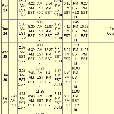
12:11
12:26
4:22
AM
9:54
3:16
PM
9:28
Mon
AM
PM
AM
EST
AM
PM
EST
PM
23
EST
EST
EST
−0.9
EST
EST
−1.2
EST
1.6 kt
0.7 kt
kt
kt
8:11
7:45
1:06
1:25
5:30
AM
11:07
4:11
PM
10:23
Tue
AM
PM
Fir
AM
EST
AM
PM
EST
PM
24
EST
EST
Quar
EST
−0.9
EST
EST
−1.1
EST
1.6 kt
0.6 kt
kt
kt
9:17
8:53
2:07
2:37
6:39
AM
12:27
5:24
PM
11:27
Wed
AM
PM
AM
EST
PM
PM
EST
PM
25
EST
EST
EST
−0.9
EST
EST
−1.1
EST
1.6 kt
0.5 kt
kt
kt
10:21
10:00
3:17
3:57
7:46
AM
1:41
6:49
PM
Thu
AM
PM
AM
EST
PM
PM
EST
26
EST
EST
EST
−0.9
EST
EST
−1.1
1.5 kt
0.5 kt
kt
kt
11:25
11:08
4:31
5:14
12:41
8:48
AM
2:38
8:06
PM
Fri
AM
PM
AM
AM
EST
PM
PM
EST
27
EST
EST
EST
EST
−1.0
EST
EST
−1.2
1.5 kt
0.6 kt
kt
kt