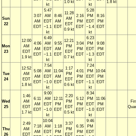
1.0 kt
1.8 kt
kt
kt
5:47
5:28
11:28
3:07
AM
8:46
2:16
PM
8:16
Sun
AM
AM
EDT
AM
PM
EDT
PM
22
EDT
EDT
−1.1
EDT
EDT
−1.4
EDT
0.9 kt
kt
kt
6:49
6:23
12:00
12:21
4:06
AM
9:55
3:04
PM
9:08
Mon
AM
PM
AM
EDT
AM
PM
EDT
PM
23
EDT
EDT
EDT
−1.1
EDT
EDT
−1.3
EDT
1.9 kt
0.7 kt
kt
kt
7:54
7:24
12:52
1:17
5:08
AM
11:04
4:01
PM
10:04
Tue
AM
PM
AM
EDT
AM
PM
EDT
PM
24
EDT
EDT
EDT
−1.0
EDT
EDT
−1.1
EDT
1.8 kt
0.6 kt
kt
kt
9:00
8:34
1:46
2:20
6:11
AM
12:11
5:12
PM
11:06
Wed
AM
PM
Fir
AM
EDT
PM
PM
EDT
PM
25
EDT
EDT
Quar
EDT
−1.0
EDT
EDT
−1.0
EDT
1.7 kt
0.5 kt
kt
kt
10:04
9:46
2:49
3:37
7:18
AM
1:18
6:35
PM
Thu
AM
PM
AM
EDT
PM
PM
EDT
26
EDT
EDT