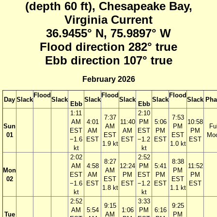
(depth 60 ft), Chesapeake Bay,
Virginia Current
36.9455° N, 75.9897° W
Flood direction 282° true
Ebb direction 107° true
February 2026
Flood
Flood
Flood
Day
Slack
Slack
Slack
Slack
Slack
Slack
Pha
Ebb
Ebb
1:11
2:10
7:37
7:53
AM
4:01
11:40
PM
5:06
10:58
Sun
AM
PM
Ful
EST
AM
AM
EST
PM
PM
01
EST
EST
Mo
−1.6
EST
EST
−1.2
EST
EST
1.9 kt
1.0 kt
kt
kt
2:02
2:52
8:27
8:38
AM
4:58
12:24
PM
5:41
11:52
Mon
AM
PM
EST
AM
PM
EST
PM
PM
02
EST
EST
−1.6
EST
EST
−1.2
EST
EST
1.8 kt
1.1 kt
kt
kt
2:52
3:33
9:15
9:25
AM
5:54
1:06
PM
6:16
Tue
AM
PM