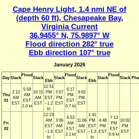
Cape Henry Light, 1.4 nmi NE of
(depth 60 ft), Chesapeake Bay,
Virginia Current
36.9455° N, 75.9897° W
Flood direction 282° true
Ebb direction 107° true
January 2026
Flood
Flood
Flood
Day
Slack
Slack
Slack
Slack
Slack
Slack
Pha
Ebb
Ebb
12:51
5:59
6:17
2:12
10:15
PM
3:57
9:02
Thu
AM
PM
AM
AM
EST
PM
PM
01
EST
EST
EST
EST
−1.2
EST
EST
2.0 kt
0.7 kt
kt
12:23
1:41
6:53
7:13
AM
3:06
11:06
PM
4:48
10:02
Fri
AM
PM
EST
AM
AM
EST
PM
PM
02
EST
EST
−1.6
EST
EST
−1.3
EST
EST
2.1 kt
0.8 kt
kt
kt