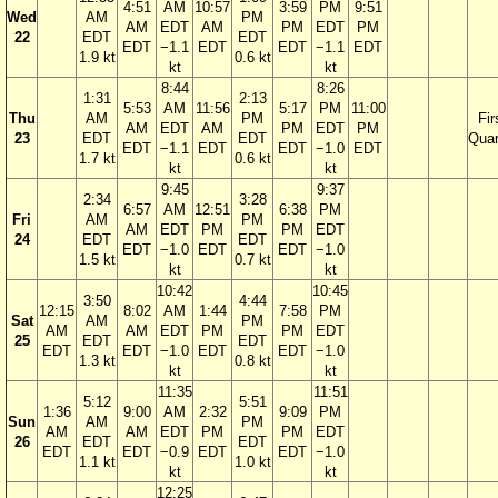
4:51
AM
10:57
3:59
PM
9:51
Wed
AM
PM
AM
EDT
AM
PM
EDT
PM
22
EDT
EDT
EDT
−1.1
EDT
EDT
−1.1
EDT
1.9 kt
0.6 kt
kt
kt
8:44
8:26
1:31
2:13
5:53
AM
11:56
5:17
PM
11:00
Thu
AM
PM
Fir
AM
EDT
AM
PM
EDT
PM
23
EDT
EDT
Quar
EDT
−1.1
EDT
EDT
−1.0
EDT
1.7 kt
0.6 kt
kt
kt
9:45
9:37
2:34
3:28
6:57
AM
12:51
6:38
PM
Fri
AM
PM
AM
EDT
PM
PM
EDT
24
EDT
EDT
EDT
−1.0
EDT
EDT
−1.0
1.5 kt
0.7 kt
kt
kt
10:42
10:45
3:50
4:44
12:15
8:02
AM
1:44
7:58
PM
Sat
AM
PM
AM
AM
EDT
PM
PM
EDT
25
EDT
EDT
EDT
EDT
−1.0
EDT
EDT
−1.0
1.3 kt
0.8 kt
kt
kt
11:35
11:51
5:12
5:51
1:36
9:00
AM
2:32
9:09
PM
Sun
AM
PM
AM
AM
EDT
PM
PM
EDT
26
EDT
EDT
EDT
EDT
−0.9
EDT
EDT
−1.0
1.1 kt
1.0 kt
kt
kt
12:25