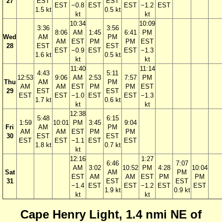
27
EST
EST
EST
−0.8
EST
EST
−1.2
EST
1.5 kt
0.5 kt
kt
kt
10:34
10:09
3:36
3:56
8:06
AM
1:45
6:41
PM
Wed
AM
PM
AM
EST
PM
PM
EST
28
EST
EST
EST
−0.9
EST
EST
−1.3
1.6 kt
0.5 kt
kt
kt
11:40
11:14
4:43
5:11
12:53
9:06
AM
2:53
7:57
PM
Thu
AM
PM
AM
AM
EST
PM
PM
EST
29
EST
EST
EST
EST
−1.0
EST
EST
−1.3
1.7 kt
0.6 kt
kt
kt
12:38
5:48
6:15
1:59
10:01
PM
3:45
9:04
Fri
AM
PM
AM
AM
EST
PM
PM
30
EST
EST
EST
EST
−1.1
EST
EST
1.8 kt
0.7 kt
kt
12:16
1:27
6:46
7:07
AM
3:02
10:52
PM
4:28
10:04
Sat
AM
PM
EST
AM
AM
EST
PM
PM
31
EST
EST
−1.4
EST
EST
−1.2
EST
EST
1.9 kt
0.9 kt
kt
kt
Cape Henry Light, 1.4 nmi NE of