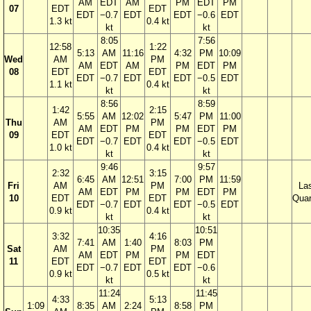
AM
EDT
AM
PM
EDT
PM
07
EDT
EDT
EDT
−0.7
EDT
EDT
−0.6
EDT
1.3 kt
0.4 kt
kt
kt
8:05
7:56
12:58
1:22
5:13
AM
11:16
4:32
PM
10:09
Wed
AM
PM
AM
EDT
AM
PM
EDT
PM
08
EDT
EDT
EDT
−0.7
EDT
EDT
−0.5
EDT
1.1 kt
0.4 kt
kt
kt
8:56
8:59
1:42
2:15
5:55
AM
12:02
5:47
PM
11:00
Thu
AM
PM
AM
EDT
PM
PM
EDT
PM
09
EDT
EDT
EDT
−0.7
EDT
EDT
−0.5
EDT
1.0 kt
0.4 kt
kt
kt
9:46
9:57
2:32
3:15
6:45
AM
12:51
7:00
PM
11:59
Fri
AM
PM
La
AM
EDT
PM
PM
EDT
PM
10
EDT
EDT
Quar
EDT
−0.7
EDT
EDT
−0.5
EDT
0.9 kt
0.4 kt
kt
kt
10:35
10:51
3:32
4:16
7:41
AM
1:40
8:03
PM
Sat
AM
PM
AM
EDT
PM
PM
EDT
11
EDT
EDT
EDT
−0.7
EDT
EDT
−0.6
0.9 kt
0.5 kt
kt
kt
11:24
11:45
4:33
5:13
1:09
8:35
AM
2:24
8:58
PM