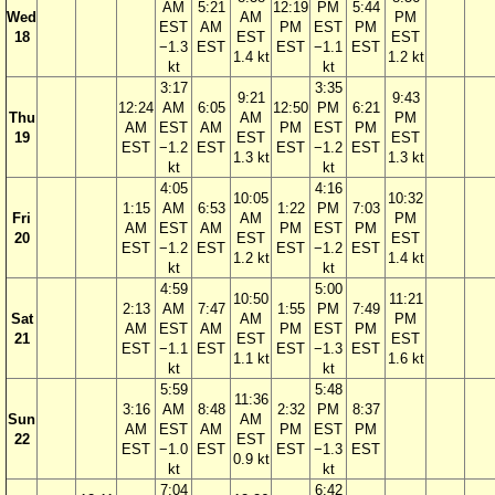
AM
5:21
12:19
PM
5:44
Wed
AM
PM
EST
AM
PM
EST
PM
18
EST
EST
−1.3
EST
EST
−1.1
EST
1.4 kt
1.2 kt
kt
kt
3:17
3:35
9:21
9:43
12:24
AM
6:05
12:50
PM
6:21
Thu
AM
PM
AM
EST
AM
PM
EST
PM
19
EST
EST
EST
−1.2
EST
EST
−1.2
EST
1.3 kt
1.3 kt
kt
kt
4:05
4:16
10:05
10:32
1:15
AM
6:53
1:22
PM
7:03
Fri
AM
PM
AM
EST
AM
PM
EST
PM
20
EST
EST
EST
−1.2
EST
EST
−1.2
EST
1.2 kt
1.4 kt
kt
kt
4:59
5:00
10:50
11:21
2:13
AM
7:47
1:55
PM
7:49
Sat
AM
PM
AM
EST
AM
PM
EST
PM
21
EST
EST
EST
−1.1
EST
EST
−1.3
EST
1.1 kt
1.6 kt
kt
kt
5:59
5:48
11:36
3:16
AM
8:48
2:32
PM
8:37
Sun
AM
AM
EST
AM
PM
EST
PM
22
EST
EST
−1.0
EST
EST
−1.3
EST
0.9 kt
kt
kt
7:04
6:42