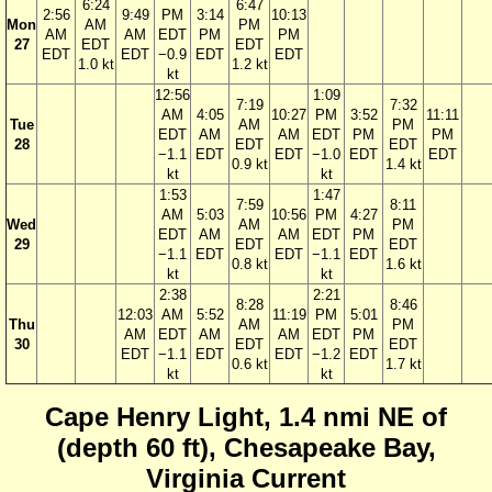
6:24
6:47
2:56
9:49
PM
3:14
10:13
Mon
AM
PM
AM
AM
EDT
PM
PM
27
EDT
EDT
EDT
EDT
−0.9
EDT
EDT
1.0 kt
1.2 kt
kt
12:56
1:09
7:19
7:32
AM
4:05
10:27
PM
3:52
11:11
Tue
AM
PM
EDT
AM
AM
EDT
PM
PM
28
EDT
EDT
−1.1
EDT
EDT
−1.0
EDT
EDT
0.9 kt
1.4 kt
kt
kt
1:53
1:47
7:59
8:11
AM
5:03
10:56
PM
4:27
Wed
AM
PM
EDT
AM
AM
EDT
PM
29
EDT
EDT
−1.1
EDT
EDT
−1.1
EDT
0.8 kt
1.6 kt
kt
kt
2:38
2:21
8:28
8:46
12:03
AM
5:52
11:19
PM
5:01
Thu
AM
PM
AM
EDT
AM
AM
EDT
PM
30
EDT
EDT
EDT
−1.1
EDT
EDT
−1.2
EDT
0.6 kt
1.7 kt
kt
kt
Cape Henry Light, 1.4 nmi NE of
(depth 60 ft), Chesapeake Bay,
Virginia Current