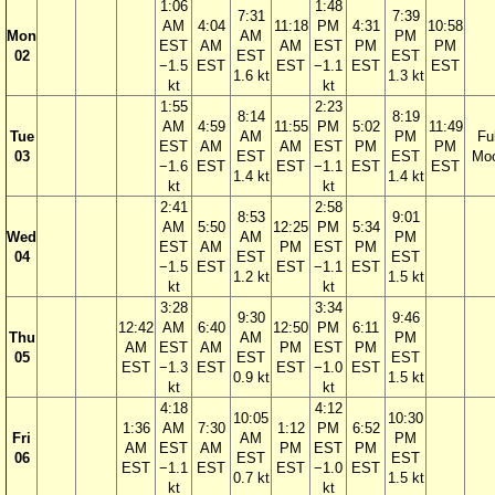
1:06
1:48
7:31
7:39
AM
4:04
11:18
PM
4:31
10:58
Mon
AM
PM
EST
AM
AM
EST
PM
PM
02
EST
EST
−1.5
EST
EST
−1.1
EST
EST
1.6 kt
1.3 kt
kt
kt
1:55
2:23
8:14
8:19
AM
4:59
11:55
PM
5:02
11:49
Tue
AM
PM
Ful
EST
AM
AM
EST
PM
PM
03
EST
EST
Mo
−1.6
EST
EST
−1.1
EST
EST
1.4 kt
1.4 kt
kt
kt
2:41
2:58
8:53
9:01
AM
5:50
12:25
PM
5:34
Wed
AM
PM
EST
AM
PM
EST
PM
04
EST
EST
−1.5
EST
EST
−1.1
EST
1.2 kt
1.5 kt
kt
kt
3:28
3:34
9:30
9:46
12:42
AM
6:40
12:50
PM
6:11
Thu
AM
PM
AM
EST
AM
PM
EST
PM
05
EST
EST
EST
−1.3
EST
EST
−1.0
EST
0.9 kt
1.5 kt
kt
kt
4:18
4:12
10:05
10:30
1:36
AM
7:30
1:12
PM
6:52
Fri
AM
PM
AM
EST
AM
PM
EST
PM
06
EST
EST
EST
−1.1
EST
EST
−1.0
EST
0.7 kt
1.5 kt
kt
kt