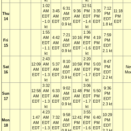
kt
kt
1:02
12:51
6:31
7:12
AM
3:45
9:36
PM
3:35
11:18
Thu
AM
PM
EDT
AM
AM
EDT
PM
PM
14
EDT
EDT
−1.0
EDT
EDT
−1.4
EDT
EDT
0.9 kt
1.8 kt
kt
kt
1:55
1:36
7:21
7:59
AM
4:42
10:16
PM
4:19
Fri
AM
PM
EDT
AM
AM
EDT
PM
15
EDT
EDT
−1.1
EDT
EDT
−1.6
EDT
0.9 kt
2.1 kt
kt
kt
2:43
2:20
8:10
8:47
12:09
AM
5:37
10:59
PM
5:03
Sat
AM
PM
Ne
AM
EDT
AM
AM
EDT
PM
16
EDT
EDT
Mo
EDT
−1.3
EDT
EDT
−1.7
EDT
0.9 kt
2.2 kt
kt
kt
3:32
3:06
9:02
9:36
12:58
AM
6:33
11:48
PM
5:50
Sun
AM
PM
AM
EDT
AM
AM
EDT
PM
17
EDT
EDT
EDT
−1.3
EDT
EDT
−1.7
EDT
0.9 kt
2.3 kt
kt
kt
4:23
3:55
9:58
10:29
1:47
AM
7:32
12:41
PM
6:40
Mon
AM
PM
AM
EDT
AM
PM
EDT
PM
18
EDT
EDT
EDT
−1.3
EDT
EDT
−1.6
EDT
0.8 kt
2.2 kt