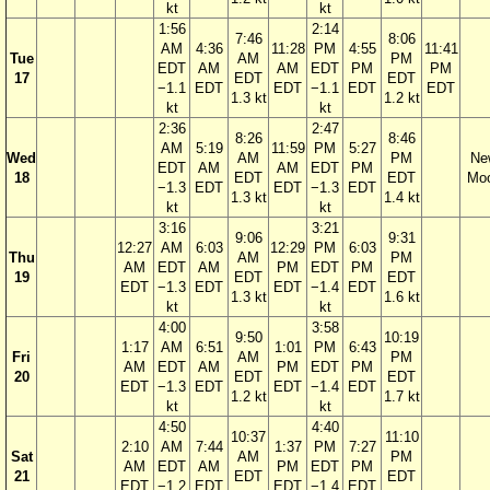
kt
kt
1:56
2:14
7:46
8:06
AM
4:36
11:28
PM
4:55
11:41
Tue
AM
PM
EDT
AM
AM
EDT
PM
PM
17
EDT
EDT
−1.1
EDT
EDT
−1.1
EDT
EDT
1.3 kt
1.2 kt
kt
kt
2:36
2:47
8:26
8:46
AM
5:19
11:59
PM
5:27
Wed
AM
PM
Ne
EDT
AM
AM
EDT
PM
18
EDT
EDT
Mo
−1.3
EDT
EDT
−1.3
EDT
1.3 kt
1.4 kt
kt
kt
3:16
3:21
9:06
9:31
12:27
AM
6:03
12:29
PM
6:03
Thu
AM
PM
AM
EDT
AM
PM
EDT
PM
19
EDT
EDT
EDT
−1.3
EDT
EDT
−1.4
EDT
1.3 kt
1.6 kt
kt
kt
4:00
3:58
9:50
10:19
1:17
AM
6:51
1:01
PM
6:43
Fri
AM
PM
AM
EDT
AM
PM
EDT
PM
20
EDT
EDT
EDT
−1.3
EDT
EDT
−1.4
EDT
1.2 kt
1.7 kt
kt
kt
4:50
4:40
10:37
11:10
2:10
AM
7:44
1:37
PM
7:27
Sat
AM
PM
AM
EDT
AM
PM
EDT
PM
21
EDT
EDT
EDT
−1.2
EDT
EDT
−1.4
EDT