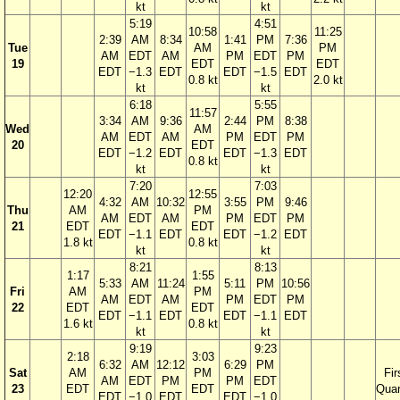
kt
kt
5:19
4:51
10:58
11:25
2:39
AM
8:34
1:41
PM
7:36
Tue
AM
PM
AM
EDT
AM
PM
EDT
PM
19
EDT
EDT
EDT
−1.3
EDT
EDT
−1.5
EDT
0.8 kt
2.0 kt
kt
kt
6:18
5:55
11:57
3:34
AM
9:36
2:44
PM
8:38
Wed
AM
AM
EDT
AM
PM
EDT
PM
20
EDT
EDT
−1.2
EDT
EDT
−1.3
EDT
0.8 kt
kt
kt
7:20
7:03
12:20
12:55
4:32
AM
10:32
3:55
PM
9:46
Thu
AM
PM
AM
EDT
AM
PM
EDT
PM
21
EDT
EDT
EDT
−1.1
EDT
EDT
−1.2
EDT
1.8 kt
0.8 kt
kt
kt
8:21
8:13
1:17
1:55
5:33
AM
11:24
5:11
PM
10:56
Fri
AM
PM
AM
EDT
AM
PM
EDT
PM
22
EDT
EDT
EDT
−1.1
EDT
EDT
−1.1
EDT
1.6 kt
0.8 kt
kt
kt
9:19
9:23
2:18
3:03
6:32
AM
12:12
6:29
PM
Sat
AM
PM
Fir
AM
EDT
PM
PM
EDT
23
EDT
EDT
Quar
EDT
−1.0
EDT
EDT
−1.0