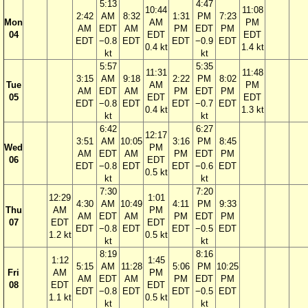
5:13
4:47
10:44
11:08
2:42
AM
8:32
1:31
PM
7:23
Mon
AM
PM
AM
EDT
AM
PM
EDT
PM
04
EDT
EDT
EDT
−0.8
EDT
EDT
−0.9
EDT
0.4 kt
1.4 kt
kt
kt
5:57
5:35
11:31
11:48
3:15
AM
9:18
2:22
PM
8:02
Tue
AM
PM
AM
EDT
AM
PM
EDT
PM
05
EDT
EDT
EDT
−0.8
EDT
EDT
−0.7
EDT
0.4 kt
1.3 kt
kt
kt
6:42
6:27
12:17
3:51
AM
10:05
3:16
PM
8:45
Wed
PM
AM
EDT
AM
PM
EDT
PM
06
EDT
EDT
−0.8
EDT
EDT
−0.6
EDT
0.5 kt
kt
kt
7:30
7:20
12:29
1:01
4:30
AM
10:49
4:11
PM
9:33
Thu
AM
PM
AM
EDT
AM
PM
EDT
PM
07
EDT
EDT
EDT
−0.8
EDT
EDT
−0.5
EDT
1.2 kt
0.5 kt
kt
kt
8:19
8:16
1:12
1:45
5:15
AM
11:28
5:06
PM
10:25
Fri
AM
PM
AM
EDT
AM
PM
EDT
PM
08
EDT
EDT
EDT
−0.8
EDT
EDT
−0.5
EDT
1.1 kt
0.5 kt
kt
kt