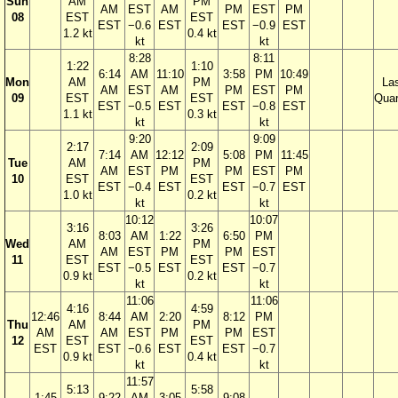
Sun
AM
PM
AM
EST
AM
PM
EST
PM
08
EST
EST
EST
−0.6
EST
EST
−0.9
EST
1.2 kt
0.4 kt
kt
kt
8:28
8:11
1:22
1:10
6:14
AM
11:10
3:58
PM
10:49
Mon
AM
PM
La
AM
EST
AM
PM
EST
PM
09
EST
EST
Quar
EST
−0.5
EST
EST
−0.8
EST
1.1 kt
0.3 kt
kt
kt
9:20
9:09
2:17
2:09
7:14
AM
12:12
5:08
PM
11:45
Tue
AM
PM
AM
EST
PM
PM
EST
PM
10
EST
EST
EST
−0.4
EST
EST
−0.7
EST
1.0 kt
0.2 kt
kt
kt
10:12
10:07
3:16
3:26
8:03
AM
1:22
6:50
PM
Wed
AM
PM
AM
EST
PM
PM
EST
11
EST
EST
EST
−0.5
EST
EST
−0.7
0.9 kt
0.2 kt
kt
kt
11:06
11:06
4:16
4:59
12:46
8:44
AM
2:20
8:12
PM
Thu
AM
PM
AM
AM
EST
PM
PM
EST
12
EST
EST
EST
EST
−0.6
EST
EST
−0.7
0.9 kt
0.4 kt
kt
kt
11:57
5:13
5:58
1:45
9:22
AM
3:05
9:08