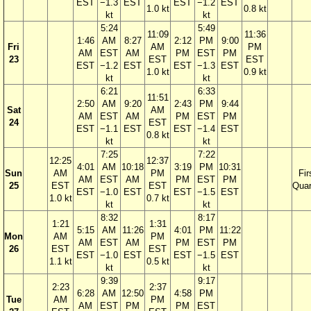
EST
−1.3
EST
EST
−1.2
EST
1.0 kt
0.8 kt
kt
kt
5:24
5:49
11:09
11:36
1:46
AM
8:27
2:12
PM
9:00
Fri
AM
PM
AM
EST
AM
PM
EST
PM
23
EST
EST
EST
−1.2
EST
EST
−1.3
EST
1.0 kt
0.9 kt
kt
kt
6:21
6:33
11:51
2:50
AM
9:20
2:43
PM
9:44
Sat
AM
AM
EST
AM
PM
EST
PM
24
EST
EST
−1.1
EST
EST
−1.4
EST
0.8 kt
kt
kt
7:25
7:22
12:25
12:37
4:01
AM
10:18
3:19
PM
10:31
Sun
AM
PM
Fir
AM
EST
AM
PM
EST
PM
25
EST
EST
Quar
EST
−1.0
EST
EST
−1.5
EST
1.0 kt
0.7 kt
kt
kt
8:32
8:17
1:21
1:31
5:15
AM
11:26
4:01
PM
11:22
Mon
AM
PM
AM
EST
AM
PM
EST
PM
26
EST
EST
EST
−1.0
EST
EST
−1.5
EST
1.1 kt
0.5 kt
kt
kt
9:39
9:17
2:23
2:37
6:28
AM
12:50
4:58
PM
Tue
AM
PM
AM
EST
PM
PM
EST