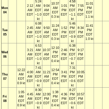
5:24
4:58
10:37
11:01
2:12
AM
9:04
1:01
PM
7:55
Mon
AM
PM
AM
EDT
AM
PM
EDT
PM
04
EDT
EDT
EDT
−1.0
EDT
EDT
−1.1
EDT
0.3 kt
1.1 kt
kt
kt
6:08
5:46
11:24
11:41
2:45
AM
9:50
1:52
PM
8:34
Tue
AM
PM
AM
EDT
AM
PM
EDT
PM
05
EDT
EDT
EDT
−1.0
EDT
EDT
−0.9
EDT
0.3 kt
1.0 kt
kt
kt
6:53
6:38
12:10
3:21
AM
10:37
2:46
PM
9:17
Wed
PM
AM
EDT
AM
PM
EDT
PM
06
EDT
EDT
−1.0
EDT
EDT
−0.7
EDT
0.4 kt
kt
kt
7:41
7:31
12:22
12:54
4:00
AM
11:21
3:41
PM
10:05
Thu
AM
PM
AM
EDT
AM
PM
EDT
PM
07
EDT
EDT
EDT
−0.9
EDT
EDT
−0.6
EDT
0.9 kt
0.4 kt
kt
kt
8:30
8:27
1:05
1:38
4:45
AM
12:00
4:36
PM
10:57
Fri
AM
PM
AM
EDT
PM
PM
EDT
PM
08
EDT
EDT
EDT
−0.9
EDT
EDT
−0.6
EDT
0.9 kt
0.4 kt
kt
kt