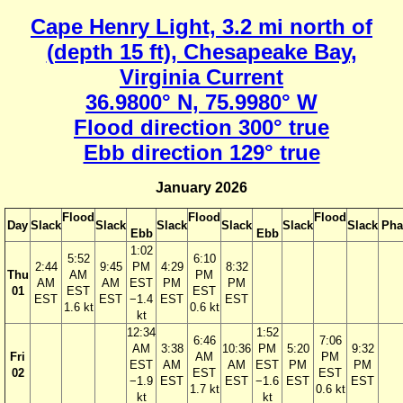
Cape Henry Light, 3.2 mi north of
(depth 15 ft), Chesapeake Bay,
Virginia Current
36.9800° N, 75.9980° W
Flood direction 300° true
Ebb direction 129° true
January 2026
Flood
Flood
Flood
Day
Slack
Slack
Slack
Slack
Slack
Slack
Pha
Ebb
Ebb
1:02
5:52
6:10
2:44
9:45
PM
4:29
8:32
Thu
AM
PM
AM
AM
EST
PM
PM
01
EST
EST
EST
EST
−1.4
EST
EST
1.6 kt
0.6 kt
kt
12:34
1:52
6:46
7:06
AM
3:38
10:36
PM
5:20
9:32
Fri
AM
PM
EST
AM
AM
EST
PM
PM
02
EST
EST
−1.9
EST
EST
−1.6
EST
EST
1.7 kt
0.6 kt
kt
kt