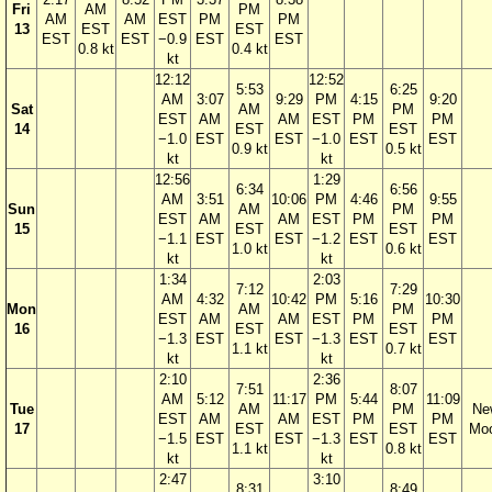
Fri
AM
PM
AM
AM
EST
PM
PM
13
EST
EST
EST
EST
−0.9
EST
EST
0.8 kt
0.4 kt
kt
12:12
12:52
5:53
6:25
AM
3:07
9:29
PM
4:15
9:20
Sat
AM
PM
EST
AM
AM
EST
PM
PM
14
EST
EST
−1.0
EST
EST
−1.0
EST
EST
0.9 kt
0.5 kt
kt
kt
12:56
1:29
6:34
6:56
AM
3:51
10:06
PM
4:46
9:55
Sun
AM
PM
EST
AM
AM
EST
PM
PM
15
EST
EST
−1.1
EST
EST
−1.2
EST
EST
1.0 kt
0.6 kt
kt
kt
1:34
2:03
7:12
7:29
AM
4:32
10:42
PM
5:16
10:30
Mon
AM
PM
EST
AM
AM
EST
PM
PM
16
EST
EST
−1.3
EST
EST
−1.3
EST
EST
1.1 kt
0.7 kt
kt
kt
2:10
2:36
7:51
8:07
AM
5:12
11:17
PM
5:44
11:09
Tue
AM
PM
Ne
EST
AM
AM
EST
PM
PM
17
EST
EST
Mo
−1.5
EST
EST
−1.3
EST
EST
1.1 kt
0.8 kt
kt
kt
2:47
3:10
8:31
8:49