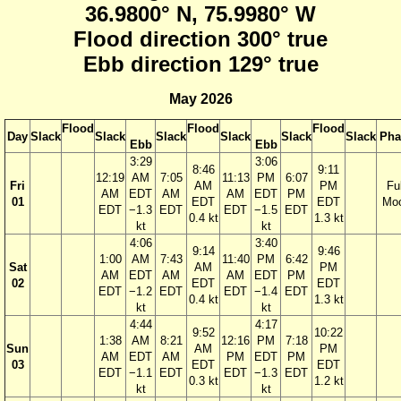
36.9800° N, 75.9980° W
Flood direction 300° true
Ebb direction 129° true
May 2026
Flood
Flood
Flood
Day
Slack
Slack
Slack
Slack
Slack
Slack
Pha
Ebb
Ebb
3:29
3:06
8:46
9:11
12:19
AM
7:05
11:13
PM
6:07
Fri
AM
PM
Ful
AM
EDT
AM
AM
EDT
PM
01
EDT
EDT
Mo
EDT
−1.3
EDT
EDT
−1.5
EDT
0.4 kt
1.3 kt
kt
kt
4:06
3:40
9:14
9:46
1:00
AM
7:43
11:40
PM
6:42
Sat
AM
PM
AM
EDT
AM
AM
EDT
PM
02
EDT
EDT
EDT
−1.2
EDT
EDT
−1.4
EDT
0.4 kt
1.3 kt
kt
kt
4:44
4:17
9:52
10:22
1:38
AM
8:21
12:16
PM
7:18
Sun
AM
PM
AM
EDT
AM
PM
EDT
PM
03
EDT
EDT
EDT
−1.1
EDT
EDT
−1.3
EDT
0.3 kt
1.2 kt
kt
kt