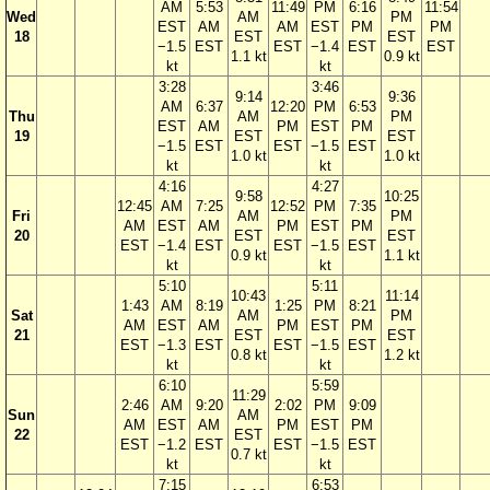
AM
5:53
11:49
PM
6:16
11:54
Wed
AM
PM
EST
AM
AM
EST
PM
PM
18
EST
EST
−1.5
EST
EST
−1.4
EST
EST
1.1 kt
0.9 kt
kt
kt
3:28
3:46
9:14
9:36
AM
6:37
12:20
PM
6:53
Thu
AM
PM
EST
AM
PM
EST
PM
19
EST
EST
−1.5
EST
EST
−1.5
EST
1.0 kt
1.0 kt
kt
kt
4:16
4:27
9:58
10:25
12:45
AM
7:25
12:52
PM
7:35
Fri
AM
PM
AM
EST
AM
PM
EST
PM
20
EST
EST
EST
−1.4
EST
EST
−1.5
EST
0.9 kt
1.1 kt
kt
kt
5:10
5:11
10:43
11:14
1:43
AM
8:19
1:25
PM
8:21
Sat
AM
PM
AM
EST
AM
PM
EST
PM
21
EST
EST
EST
−1.3
EST
EST
−1.5
EST
0.8 kt
1.2 kt
kt
kt
6:10
5:59
11:29
2:46
AM
9:20
2:02
PM
9:09
Sun
AM
AM
EST
AM
PM
EST
PM
22
EST
EST
−1.2
EST
EST
−1.5
EST
0.7 kt
kt
kt
7:15
6:53