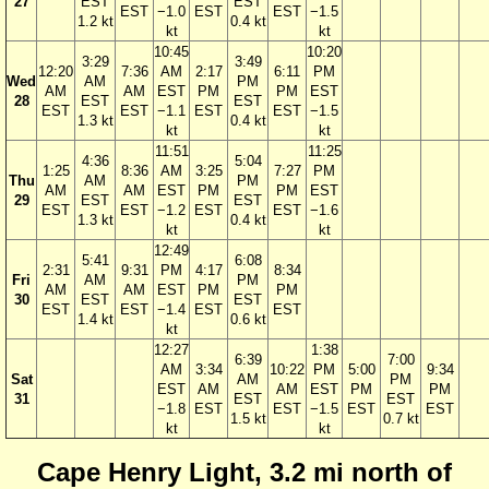
27
EST
EST
EST
−1.0
EST
EST
−1.5
1.2 kt
0.4 kt
kt
kt
10:45
10:20
3:29
3:49
12:20
7:36
AM
2:17
6:11
PM
Wed
AM
PM
AM
AM
EST
PM
PM
EST
28
EST
EST
EST
EST
−1.1
EST
EST
−1.5
1.3 kt
0.4 kt
kt
kt
11:51
11:25
4:36
5:04
1:25
8:36
AM
3:25
7:27
PM
Thu
AM
PM
AM
AM
EST
PM
PM
EST
29
EST
EST
EST
EST
−1.2
EST
EST
−1.6
1.3 kt
0.4 kt
kt
kt
12:49
5:41
6:08
2:31
9:31
PM
4:17
8:34
Fri
AM
PM
AM
AM
EST
PM
PM
30
EST
EST
EST
EST
−1.4
EST
EST
1.4 kt
0.6 kt
kt
12:27
1:38
6:39
7:00
AM
3:34
10:22
PM
5:00
9:34
Sat
AM
PM
EST
AM
AM
EST
PM
PM
31
EST
EST
−1.8
EST
EST
−1.5
EST
EST
1.5 kt
0.7 kt
kt
kt
Cape Henry Light, 3.2 mi north of