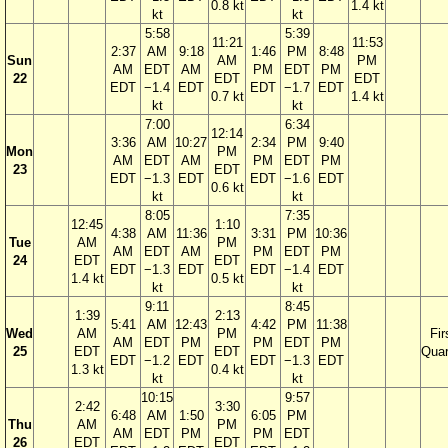
0.8 kt
1.4 kt
kt
kt
5:58
5:39
11:21
11:53
2:37
AM
9:18
1:46
PM
8:48
Sun
AM
PM
AM
EDT
AM
PM
EDT
PM
22
EDT
EDT
EDT
−1.4
EDT
EDT
−1.7
EDT
0.7 kt
1.4 kt
kt
kt
7:00
6:34
12:14
3:36
AM
10:27
2:34
PM
9:40
Mon
PM
AM
EDT
AM
PM
EDT
PM
23
EDT
EDT
−1.3
EDT
EDT
−1.6
EDT
0.6 kt
kt
kt
8:05
7:35
12:45
1:10
4:38
AM
11:36
3:31
PM
10:36
Tue
AM
PM
AM
EDT
AM
PM
EDT
PM
24
EDT
EDT
EDT
−1.3
EDT
EDT
−1.4
EDT
1.4 kt
0.5 kt
kt
kt
9:11
8:45
1:39
2:13
5:41
AM
12:43
4:42
PM
11:38
Wed
AM
PM
Fir
AM
EDT
PM
PM
EDT
PM
25
EDT
EDT
Quar
EDT
−1.2
EDT
EDT
−1.3
EDT
1.3 kt
0.4 kt
kt
kt
10:15
9:57
2:42
3:30
6:48
AM
1:50
6:05
PM
Thu
AM
PM
AM
EDT
PM
PM
EDT
26
EDT
EDT