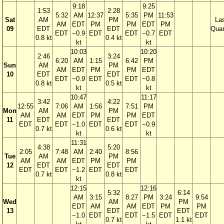
9:18
9:25
1:53
2:28
5:32
AM
12:37
5:35
PM
11:53
Sat
AM
PM
La
AM
EDT
PM
PM
EDT
PM
09
EDT
EDT
Quar
EDT
−0.9
EDT
EDT
−0.7
EDT
0.8 kt
0.4 kt
kt
kt
10:03
10:20
2:46
3:24
6:20
AM
1:15
6:42
PM
Sun
AM
PM
AM
EDT
PM
PM
EDT
10
EDT
EDT
EDT
−0.9
EDT
EDT
−0.8
0.8 kt
0.5 kt
kt
kt
10:47
11:17
3:42
4:22
12:55
7:06
AM
1:56
7:51
PM
Mon
AM
PM
AM
AM
EDT
PM
PM
EDT
11
EDT
EDT
EDT
EDT
−1.0
EDT
EDT
−0.9
0.7 kt
0.6 kt
kt
kt
11:31
4:38
5:20
2:05
7:48
AM
2:40
8:56
Tue
AM
PM
AM
AM
EDT
PM
PM
12
EDT
EDT
EDT
EDT
−1.2
EDT
EDT
0.7 kt
0.8 kt
kt
12:15
12:16
5:32
6:14
AM
3:15
8:27
PM
3:24
9:54
Wed
AM
PM
EDT
AM
AM
EDT
PM
PM
13
EDT
EDT
−1.0
EDT
EDT
−1.5
EDT
EDT
0.7 kt
1.1 kt