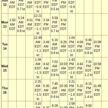
Sun
AM
PM
AM
AM
EDT
PM
PM
EDT
12
EDT
EDT
EDT
EDT
−0.9
EDT
EDT
−0.9
0.7 kt
0.5 kt
kt
kt
12:21
5:24
5:59
2:50
8:51
PM
3:34
9:19
Mon
AM
PM
AM
AM
EDT
PM
PM
13
EDT
EDT
EDT
EDT
−1.1
EDT
EDT
0.8 kt
0.7 kt
kt
12:49
1:04
6:16
6:46
AM
3:49
9:29
PM
4:09
10:08
Tue
AM
PM
EDT
AM
AM
EDT
PM
PM
14
EDT
EDT
−1.1
EDT
EDT
−1.3
EDT
EDT
0.8 kt
0.9 kt
kt
kt
1:39
1:43
7:02
7:31
AM
4:42
10:03
PM
4:44
10:58
Wed
AM
PM
EDT
AM
AM
EDT
PM
PM
15
EDT
EDT
−1.3
EDT
EDT
−1.6
EDT
EDT
0.9 kt
1.2 kt
kt
kt
2:25
2:21
7:45
8:15
AM
5:30
10:35
PM
5:22
11:49
Thu
AM
PM
EDT
AM
AM
EDT
PM
PM
16
EDT
EDT
−1.5
EDT
EDT
−1.8
EDT
EDT
0.9 kt
1.4 kt
kt
kt
3:10
2:58
8:28
9:00
AM
6:20
11:09
PM
6:02