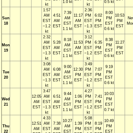
1.0 kt
0.5 kt
kt
kt
1:57
2:36
7:39
8:00
AM
4:51
11:17
PM
6:02
10:53
Sun
AM
PM
Ne
EST
AM
AM
EST
PM
PM
18
EST
EST
Mo
−1.2
EST
EST
−1.3
EST
EST
1.1 kt
0.6 kt
kt
kt
2:32
3:12
8:18
8:38
AM
5:28
11:53
PM
6:35
11:27
Mon
AM
PM
EST
AM
AM
EST
PM
PM
19
EST
EST
−1.3
EST
EST
−1.2
EST
EST
1.1 kt
0.6 kt
kt
kt
3:08
3:49
9:00
9:19
AM
6:08
12:30
PM
7:07
Tue
AM
PM
EST
AM
PM
EST
PM
20
EST
EST
−1.3
EST
EST
−1.2
EST
1.1 kt
0.6 kt
kt
kt
3:47
4:27
9:44
10:03
12:05
AM
6:51
1:06
PM
7:41
Wed
AM
PM
AM
EST
AM
PM
EST
PM
21
EST
EST
EST
−1.3
EST
EST
−1.2
EST
1.1 kt
0.7 kt
kt
kt
4:33
5:08
10:27
10:49
12:51
AM
7:38
1:39
PM
8:19
Thu
AM
PM
AM
EST
AM
PM
EST
PM
22
EST
EST