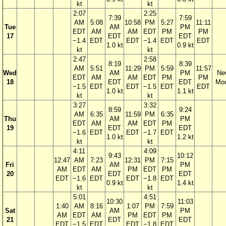
kt
kt
2:07
2:25
7:39
7:59
AM
5:08
10:58
PM
5:27
11:11
Tue
AM
PM
EDT
AM
AM
EDT
PM
PM
17
EDT
EDT
−1.4
EDT
EDT
−1.4
EDT
EDT
1.0 kt
0.9 kt
kt
kt
2:47
2:58
8:19
8:39
AM
5:51
11:29
PM
5:59
11:57
Wed
AM
PM
Ne
EDT
AM
AM
EDT
PM
PM
18
EDT
EDT
Mo
−1.5
EDT
EDT
−1.5
EDT
EDT
1.0 kt
1.1 kt
kt
kt
3:27
3:32
8:59
9:24
AM
6:35
11:59
PM
6:35
Thu
AM
PM
EDT
AM
AM
EDT
PM
19
EDT
EDT
−1.6
EDT
EDT
−1.7
EDT
1.0 kt
1.2 kt
kt
kt
4:11
4:09
9:43
10:12
12:47
AM
7:23
12:31
PM
7:15
Fri
AM
PM
AM
EDT
AM
PM
EDT
PM
20
EDT
EDT
EDT
−1.6
EDT
EDT
−1.8
EDT
0.9 kt
1.4 kt
kt
kt
5:01
4:51
10:30
11:03
1:40
AM
8:16
1:07
PM
7:59
Sat
AM
PM
AM
EDT
AM
PM
EDT
PM
21
EDT
EDT
EDT
−1.5
EDT
EDT
−1.8
EDT