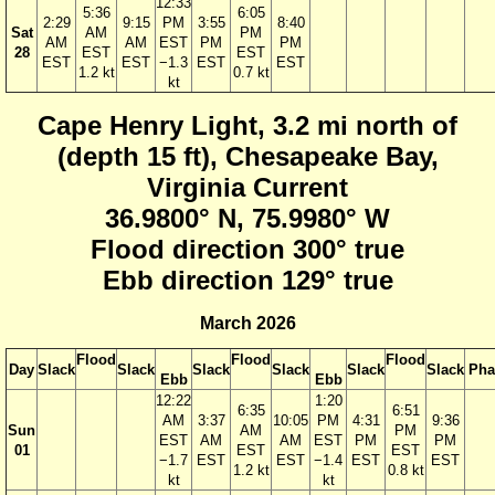
12:33
5:36
6:05
2:29
9:15
PM
3:55
8:40
Sat
AM
PM
AM
AM
EST
PM
PM
28
EST
EST
EST
EST
−1.3
EST
EST
1.2 kt
0.7 kt
kt
Cape Henry Light, 3.2 mi north of
(depth 15 ft), Chesapeake Bay,
Virginia Current
36.9800° N, 75.9980° W
Flood direction 300° true
Ebb direction 129° true
March 2026
Flood
Flood
Flood
Day
Slack
Slack
Slack
Slack
Slack
Slack
Pha
Ebb
Ebb
12:22
1:20
6:35
6:51
AM
3:37
10:05
PM
4:31
9:36
Sun
AM
PM
EST
AM
AM
EST
PM
PM
01
EST
EST
−1.7
EST
EST
−1.4
EST
EST
1.2 kt
0.8 kt
kt
kt