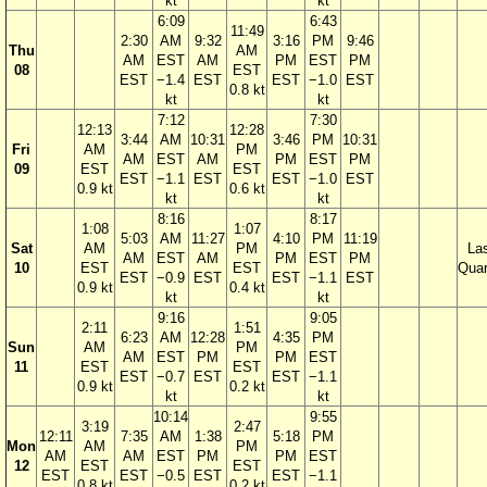
kt
kt
6:09
6:43
11:49
2:30
AM
9:32
3:16
PM
9:46
Thu
AM
AM
EST
AM
PM
EST
PM
08
EST
EST
−1.4
EST
EST
−1.0
EST
0.8 kt
kt
kt
7:12
7:30
12:13
12:28
3:44
AM
10:31
3:46
PM
10:31
Fri
AM
PM
AM
EST
AM
PM
EST
PM
09
EST
EST
EST
−1.1
EST
EST
−1.0
EST
0.9 kt
0.6 kt
kt
kt
8:16
8:17
1:08
1:07
5:03
AM
11:27
4:10
PM
11:19
Sat
AM
PM
La
AM
EST
AM
PM
EST
PM
10
EST
EST
Quar
EST
−0.9
EST
EST
−1.1
EST
0.9 kt
0.4 kt
kt
kt
9:16
9:05
2:11
1:51
6:23
AM
12:28
4:35
PM
Sun
AM
PM
AM
EST
PM
PM
EST
11
EST
EST
EST
−0.7
EST
EST
−1.1
0.9 kt
0.2 kt
kt
kt
10:14
9:55
3:19
2:47
12:11
7:35
AM
1:38
5:18
PM
Mon
AM
PM
AM
AM
EST
PM
PM
EST
12
EST
EST
EST
EST
−0.5
EST
EST
−1.1
0.8 kt
0.2 kt