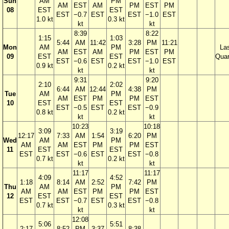
Sun
AM
PM
AM
EST
AM
PM
EST
PM
08
EST
EST
EST
−0.7
EST
EST
−1.0
EST
1.0 kt
0.3 kt
kt
kt
8:39
8:22
1:15
1:03
5:44
AM
11:42
3:28
PM
11:21
Mon
AM
PM
La
AM
EST
AM
PM
EST
PM
09
EST
EST
Quar
EST
−0.6
EST
EST
−1.0
EST
0.9 kt
0.2 kt
kt
kt
9:31
9:20
2:10
2:02
6:44
AM
12:44
4:38
PM
Tue
AM
PM
AM
EST
PM
PM
EST
10
EST
EST
EST
−0.5
EST
EST
−0.9
0.8 kt
0.2 kt
kt
kt
10:23
10:18
3:09
3:19
12:17
7:33
AM
1:54
6:20
PM
Wed
AM
PM
AM
AM
EST
PM
PM
EST
11
EST
EST
EST
EST
−0.6
EST
EST
−0.8
0.7 kt
0.2 kt
kt
kt
11:17
11:17
4:09
4:52
1:18
8:14
AM
2:52
7:42
PM
Thu
AM
PM
AM
AM
EST
PM
PM
EST
12
EST
EST
EST
EST
−0.7
EST
EST
−0.8
0.7 kt
0.3 kt
kt
kt
12:08
5:06
5:51
2:17
8:52
PM
3:37
8:38