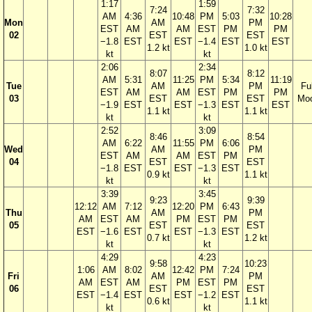
1:17
1:59
7:24
7:32
AM
4:36
10:48
PM
5:03
10:28
Mon
AM
PM
EST
AM
AM
EST
PM
PM
02
EST
EST
−1.8
EST
EST
−1.4
EST
EST
1.2 kt
1.0 kt
kt
kt
2:06
2:34
8:07
8:12
AM
5:31
11:25
PM
5:34
11:19
Tue
AM
PM
Ful
EST
AM
AM
EST
PM
PM
03
EST
EST
Mo
−1.9
EST
EST
−1.3
EST
EST
1.1 kt
1.1 kt
kt
kt
2:52
3:09
8:46
8:54
AM
6:22
11:55
PM
6:06
Wed
AM
PM
EST
AM
AM
EST
PM
04
EST
EST
−1.8
EST
EST
−1.3
EST
0.9 kt
1.1 kt
kt
kt
3:39
3:45
9:23
9:39
12:12
AM
7:12
12:20
PM
6:43
Thu
AM
PM
AM
EST
AM
PM
EST
PM
05
EST
EST
EST
−1.6
EST
EST
−1.3
EST
0.7 kt
1.2 kt
kt
kt
4:29
4:23
9:58
10:23
1:06
AM
8:02
12:42
PM
7:24
Fri
AM
PM
AM
EST
AM
PM
EST
PM
06
EST
EST
EST
−1.4
EST
EST
−1.2
EST
0.6 kt
1.1 kt
kt
kt