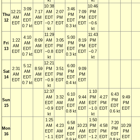
kt
kt
10:38
10:46
3:09
3:46
12:21
7:17
AM
2:07
7:09
PM
Thu
AM
PM
AM
AM
EDT
PM
PM
EDT
12
EDT
EDT
EDT
EDT
−0.7
EDT
EDT
−0.6
0.7 kt
0.3 kt
kt
kt
11:29
11:43
4:10
5:00
1:22
8:09
AM
3:05
8:19
PM
Fri
AM
PM
AM
AM
EDT
PM
PM
EDT
13
EDT
EDT
EDT
EDT
−0.8
EDT
EDT
−0.7
0.7 kt
0.3 kt
kt
kt
12:21
5:12
6:00
2:31
8:59
PM
3:51
9:09
Sat
AM
PM
AM
AM
EDT
PM
PM
14
EDT
EDT
EDT
EDT
−0.9
EDT
EDT
0.7 kt
0.4 kt
kt
12:37
1:10
6:10
6:43
AM
3:32
9:44
PM
4:27
9:49
Sun
AM
PM
EDT
AM
AM
EDT
PM
PM
15
EDT
EDT
−0.9
EDT
EDT
−1.0
EDT
EDT
0.8 kt
0.6 kt
kt
kt
1:25
1:50
6:58
7:20
AM
4:23
10:23
PM
4:58
10:29
Mon
AM
PM
EDT
AM
AM
EDT
PM
PM
16
EDT
EDT
−1.1
EDT
EDT
−1.2
EDT
EDT
0.9 kt
0.8 kt