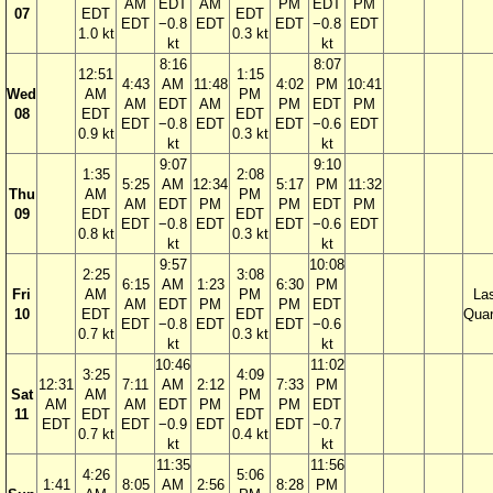
AM
EDT
AM
PM
EDT
PM
07
EDT
EDT
EDT
−0.8
EDT
EDT
−0.8
EDT
1.0 kt
0.3 kt
kt
kt
8:16
8:07
12:51
1:15
4:43
AM
11:48
4:02
PM
10:41
Wed
AM
PM
AM
EDT
AM
PM
EDT
PM
08
EDT
EDT
EDT
−0.8
EDT
EDT
−0.6
EDT
0.9 kt
0.3 kt
kt
kt
9:07
9:10
1:35
2:08
5:25
AM
12:34
5:17
PM
11:32
Thu
AM
PM
AM
EDT
PM
PM
EDT
PM
09
EDT
EDT
EDT
−0.8
EDT
EDT
−0.6
EDT
0.8 kt
0.3 kt
kt
kt
9:57
10:08
2:25
3:08
6:15
AM
1:23
6:30
PM
Fri
AM
PM
La
AM
EDT
PM
PM
EDT
10
EDT
EDT
Quar
EDT
−0.8
EDT
EDT
−0.6
0.7 kt
0.3 kt
kt
kt
10:46
11:02
3:25
4:09
12:31
7:11
AM
2:12
7:33
PM
Sat
AM
PM
AM
AM
EDT
PM
PM
EDT
11
EDT
EDT
EDT
EDT
−0.9
EDT
EDT
−0.7
0.7 kt
0.4 kt
kt
kt
11:35
11:56
4:26
5:06
1:41
8:05
AM
2:56
8:28
PM