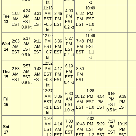
kt
kt
11:13
10:49
4:24
4:00
1:08
8:31
AM
2:46
6:32
PM
Tue
AM
PM
AM
AM
EST
PM
PM
EST
13
EST
EST
EST
EST
−0.5
EST
EST
−1.0
0.9 kt
0.2 kt
kt
kt
12:09
11:46
5:17
5:27
2:03
9:11
PM
3:36
7:48
PM
Wed
AM
PM
AM
AM
EST
PM
PM
EST
14
EST
EST
EST
EST
−0.7
EST
EST
−1.1
0.9 kt
0.2 kt
kt
kt
12:52
5:57
6:19
2:53
9:43
PM
4:17
8:50
Thu
AM
PM
AM
AM
EST
PM
PM
15
EST
EST
EST
EST
−0.8
EST
EST
0.9 kt
0.4 kt
kt
12:37
1:28
6:30
6:55
AM
3:36
10:12
PM
4:54
9:39
Fri
AM
PM
EST
AM
AM
EST
PM
PM
16
EST
EST
−1.1
EST
EST
−1.0
EST
EST
1.0 kt
0.5 kt
kt
kt
1:20
2:02
7:03
7:27
AM
4:14
10:43
PM
5:29
10:19
Sat
AM
PM
EST
AM
AM
EST
PM
PM
17
EST
EST
−1.2
EST
EST
−1.2
EST
EST