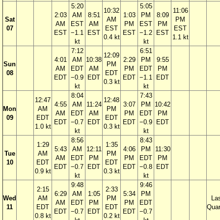
5:20
5:05
10:32
11:06
2:03
AM
8:51
1:03
PM
8:09
Sat
AM
PM
AM
EST
AM
PM
EST
PM
07
EST
EST
EST
−1.1
EST
EST
−1.2
EST
0.4 kt
1.1 kt
kt
kt
7:12
6:51
12:09
4:01
AM
10:38
2:29
PM
9:55
Sun
PM
AM
EDT
AM
PM
EDT
PM
08
EDT
EDT
−0.9
EDT
EDT
−1.1
EDT
0.3 kt
kt
kt
8:04
7:43
12:47
12:48
4:55
AM
11:24
3:07
PM
10:42
Mon
AM
PM
AM
EDT
AM
PM
EDT
PM
09
EDT
EDT
EDT
−0.7
EDT
EDT
−0.9
EDT
1.0 kt
0.3 kt
kt
kt
8:56
8:43
1:29
1:35
5:43
AM
12:11
4:06
PM
11:30
Tue
AM
PM
AM
EDT
PM
PM
EDT
PM
10
EDT
EDT
EDT
−0.7
EDT
EDT
−0.8
EDT
0.9 kt
0.3 kt
kt
kt
9:48
9:46
2:15
2:33
6:29
AM
1:05
5:34
PM
Wed
AM
PM
La
AM
EDT
PM
PM
EDT
11
EDT
EDT
Quar
EDT
−0.7
EDT
EDT
−0.7
0.8 kt
0.2 kt