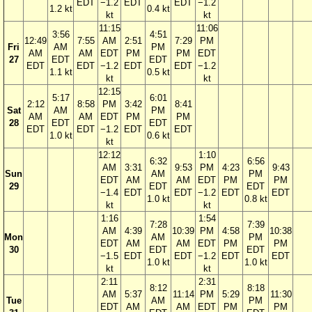
EDT
−1.2
EDT
EDT
−1.2
1.2 kt
0.4 kt
kt
kt
11:15
11:06
3:56
4:51
12:49
7:55
AM
2:51
7:29
PM
Fri
AM
PM
AM
AM
EDT
PM
PM
EDT
27
EDT
EDT
EDT
EDT
−1.2
EDT
EDT
−1.2
1.1 kt
0.5 kt
kt
kt
12:15
5:17
6:01
2:12
8:58
PM
3:42
8:41
Sat
AM
PM
AM
AM
EDT
PM
PM
28
EDT
EDT
EDT
EDT
−1.2
EDT
EDT
1.0 kt
0.6 kt
kt
12:12
1:10
6:32
6:56
AM
3:31
9:53
PM
4:23
9:43
Sun
AM
PM
EDT
AM
AM
EDT
PM
PM
29
EDT
EDT
−1.4
EDT
EDT
−1.2
EDT
EDT
1.0 kt
0.8 kt
kt
kt
1:16
1:54
7:28
7:39
AM
4:39
10:39
PM
4:58
10:38
Mon
AM
PM
EDT
AM
AM
EDT
PM
PM
30
EDT
EDT
−1.5
EDT
EDT
−1.2
EDT
EDT
1.0 kt
1.0 kt
kt
kt
2:11
2:31
8:12
8:18
AM
5:37
11:14
PM
5:29
11:30
Tue
AM
PM
EDT
AM
AM
EDT
PM
PM