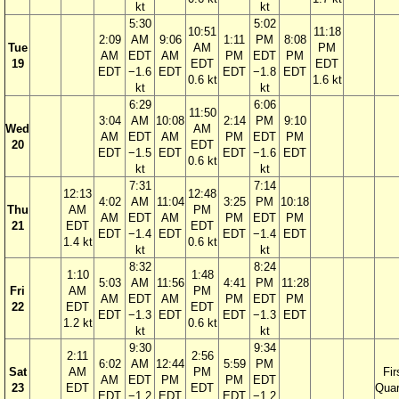
kt
kt
5:30
5:02
10:51
11:18
2:09
AM
9:06
1:11
PM
8:08
Tue
AM
PM
AM
EDT
AM
PM
EDT
PM
19
EDT
EDT
EDT
−1.6
EDT
EDT
−1.8
EDT
0.6 kt
1.6 kt
kt
kt
6:29
6:06
11:50
3:04
AM
10:08
2:14
PM
9:10
Wed
AM
AM
EDT
AM
PM
EDT
PM
20
EDT
EDT
−1.5
EDT
EDT
−1.6
EDT
0.6 kt
kt
kt
7:31
7:14
12:13
12:48
4:02
AM
11:04
3:25
PM
10:18
Thu
AM
PM
AM
EDT
AM
PM
EDT
PM
21
EDT
EDT
EDT
−1.4
EDT
EDT
−1.4
EDT
1.4 kt
0.6 kt
kt
kt
8:32
8:24
1:10
1:48
5:03
AM
11:56
4:41
PM
11:28
Fri
AM
PM
AM
EDT
AM
PM
EDT
PM
22
EDT
EDT
EDT
−1.3
EDT
EDT
−1.3
EDT
1.2 kt
0.6 kt
kt
kt
9:30
9:34
2:11
2:56
6:02
AM
12:44
5:59
PM
Sat
AM
PM
Fir
AM
EDT
PM
PM
EDT
23
EDT
EDT
Quar
EDT
−1.2
EDT
EDT
−1.2