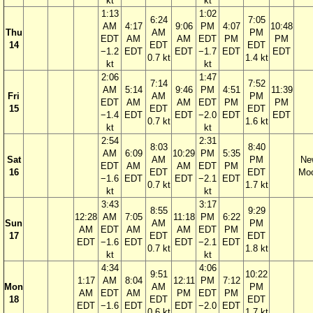
kt
kt
1:13
1:02
6:24
7:05
AM
4:17
9:06
PM
4:07
10:48
Thu
AM
PM
EDT
AM
AM
EDT
PM
PM
14
EDT
EDT
−1.2
EDT
EDT
−1.7
EDT
EDT
0.7 kt
1.4 kt
kt
kt
2:06
1:47
7:14
7:52
AM
5:14
9:46
PM
4:51
11:39
Fri
AM
PM
EDT
AM
AM
EDT
PM
PM
15
EDT
EDT
−1.4
EDT
EDT
−2.0
EDT
EDT
0.7 kt
1.6 kt
kt
kt
2:54
2:31
8:03
8:40
AM
6:09
10:29
PM
5:35
Sat
AM
PM
Ne
EDT
AM
AM
EDT
PM
16
EDT
EDT
Mo
−1.6
EDT
EDT
−2.1
EDT
0.7 kt
1.7 kt
kt
kt
3:43
3:17
8:55
9:29
12:28
AM
7:05
11:18
PM
6:22
Sun
AM
PM
AM
EDT
AM
AM
EDT
PM
17
EDT
EDT
EDT
−1.6
EDT
EDT
−2.1
EDT
0.7 kt
1.8 kt
kt
kt
4:34
4:06
9:51
10:22
1:17
AM
8:04
12:11
PM
7:12
Mon
AM
PM
AM
EDT
AM
PM
EDT
PM
18
EDT
EDT
EDT
−1.6
EDT
EDT
−2.0
EDT
0.6 kt
1.7 kt