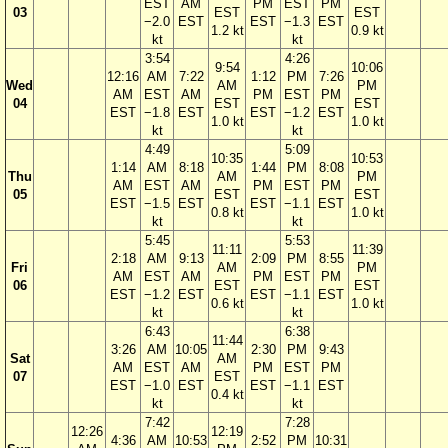
EST
AM
PM
EST
PM
03
EST
EST
−2.0
EST
EST
−1.3
EST
1.2 kt
0.9 kt
kt
kt
3:54
4:26
9:54
10:06
12:16
AM
7:22
1:12
PM
7:26
Wed
AM
PM
AM
EST
AM
PM
EST
PM
04
EST
EST
EST
−1.8
EST
EST
−1.2
EST
1.0 kt
1.0 kt
kt
kt
4:49
5:09
10:35
10:53
1:14
AM
8:18
1:44
PM
8:08
Thu
AM
PM
AM
EST
AM
PM
EST
PM
05
EST
EST
EST
−1.5
EST
EST
−1.1
EST
0.8 kt
1.0 kt
kt
kt
5:45
5:53
11:11
11:39
2:18
AM
9:13
2:09
PM
8:55
Fri
AM
PM
AM
EST
AM
PM
EST
PM
06
EST
EST
EST
−1.2
EST
EST
−1.1
EST
0.6 kt
1.0 kt
kt
kt
6:43
6:38
11:44
3:26
AM
10:05
2:30
PM
9:43
Sat
AM
AM
EST
AM
PM
EST
PM
07
EST
EST
−1.0
EST
EST
−1.1
EST
0.4 kt
kt
kt
7:42
7:28
12:26
12:19
4:36
AM
10:53
2:52
PM
10:31