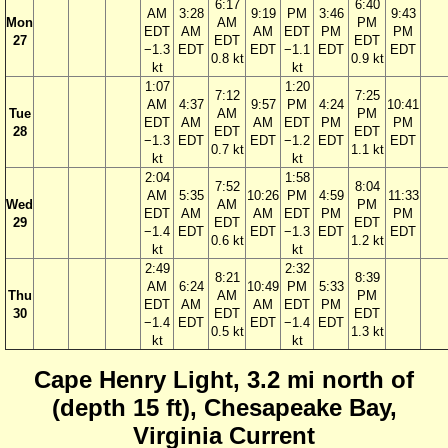
6:17
6:40
AM
3:28
9:19
PM
3:46
9:43
Mon
AM
PM
EDT
AM
AM
EDT
PM
PM
27
EDT
EDT
−1.3
EDT
EDT
−1.1
EDT
EDT
0.8 kt
0.9 kt
kt
kt
1:07
1:20
7:12
7:25
AM
4:37
9:57
PM
4:24
10:41
Tue
AM
PM
EDT
AM
AM
EDT
PM
PM
28
EDT
EDT
−1.3
EDT
EDT
−1.2
EDT
EDT
0.7 kt
1.1 kt
kt
kt
2:04
1:58
7:52
8:04
AM
5:35
10:26
PM
4:59
11:33
Wed
AM
PM
EDT
AM
AM
EDT
PM
PM
29
EDT
EDT
−1.4
EDT
EDT
−1.3
EDT
EDT
0.6 kt
1.2 kt
kt
kt
2:49
2:32
8:21
8:39
AM
6:24
10:49
PM
5:33
Thu
AM
PM
EDT
AM
AM
EDT
PM
30
EDT
EDT
−1.4
EDT
EDT
−1.4
EDT
0.5 kt
1.3 kt
kt
kt
Cape Henry Light, 3.2 mi north of
(depth 15 ft), Chesapeake Bay,
Virginia Current