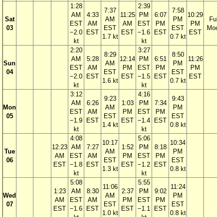
1:28
2:39
7:37
7:58
AM
4:33
11:25
PM
6:07
10:29
Sat
AM
PM
Ful
EST
AM
AM
EST
PM
PM
03
EST
EST
Mo
−2.0
EST
EST
−1.6
EST
EST
1.7 kt
0.7 kt
kt
kt
2:20
3:27
8:29
8:50
AM
5:28
12:14
PM
6:51
11:26
Sun
AM
PM
EST
AM
PM
EST
PM
PM
04
EST
EST
−2.0
EST
EST
−1.5
EST
EST
1.6 kt
0.7 kt
kt
kt
3:12
4:16
9:23
9:43
AM
6:26
1:03
PM
7:34
Mon
AM
PM
EST
AM
PM
EST
PM
05
EST
EST
−1.9
EST
EST
−1.4
EST
1.4 kt
0.8 kt
kt
kt
4:08
5:06
10:17
10:34
12:23
AM
7:27
1:52
PM
8:18
Tue
AM
PM
AM
EST
AM
PM
EST
PM
06
EST
EST
EST
−1.8
EST
EST
−1.2
EST
1.3 kt
0.8 kt
kt
kt
5:08
5:55
11:06
11:24
1:23
AM
8:30
2:37
PM
9:02
Wed
AM
PM
AM
EST
AM
PM
EST
PM
07
EST
EST
EST
−1.6
EST
EST
−1.1
EST
1.0 kt
0.8 kt