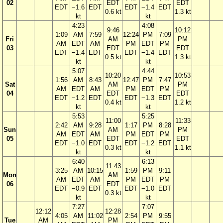
02
EDT
EDT
EDT
−1.6
EDT
EDT
−1.4
EDT
0.6 kt
1.3 kt
kt
kt
4:23
4:08
9:46
10:12
1:09
AM
7:59
12:24
PM
7:09
Fri
AM
PM
AM
EDT
AM
PM
EDT
PM
03
EDT
EDT
EDT
−1.4
EDT
EDT
−1.4
EDT
0.5 kt
1.3 kt
kt
kt
5:07
4:44
10:20
10:53
1:56
AM
8:43
12:47
PM
7:47
Sat
AM
PM
AM
EDT
AM
PM
EDT
PM
04
EDT
EDT
EDT
−1.2
EDT
EDT
−1.3
EDT
0.4 kt
1.2 kt
kt
kt
5:53
5:25
11:00
11:33
2:42
AM
9:28
1:17
PM
8:28
Sun
AM
PM
AM
EDT
AM
PM
EDT
PM
05
EDT
EDT
EDT
−1.0
EDT
EDT
−1.2
EDT
0.3 kt
1.1 kt
kt
kt
6:40
6:13
11:43
3:25
AM
10:15
1:59
PM
9:11
Mon
AM
AM
EDT
AM
PM
EDT
PM
06
EDT
EDT
−0.9
EDT
EDT
−1.0
EDT
0.3 kt
kt
kt
7:27
7:07
12:12
12:28
4:05
AM
11:02
2:54
PM
9:55
Tue
AM
PM