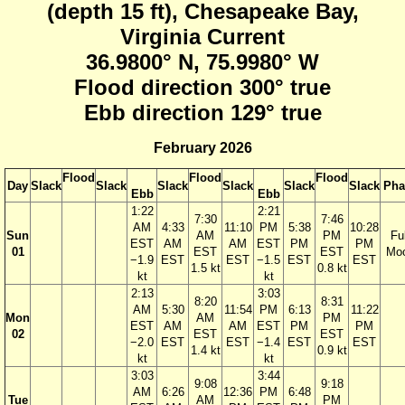
(depth 15 ft), Chesapeake Bay,
Virginia Current
36.9800° N, 75.9980° W
Flood direction 300° true
Ebb direction 129° true
February 2026
Flood
Flood
Flood
Day
Slack
Slack
Slack
Slack
Slack
Slack
Pha
Ebb
Ebb
1:22
2:21
7:30
7:46
AM
4:33
11:10
PM
5:38
10:28
Sun
AM
PM
Ful
EST
AM
AM
EST
PM
PM
01
EST
EST
Mo
−1.9
EST
EST
−1.5
EST
EST
1.5 kt
0.8 kt
kt
kt
2:13
3:03
8:20
8:31
AM
5:30
11:54
PM
6:13
11:22
Mon
AM
PM
EST
AM
AM
EST
PM
PM
02
EST
EST
−2.0
EST
EST
−1.4
EST
EST
1.4 kt
0.9 kt
kt
kt
3:03
3:44
9:08
9:18
AM
6:26
12:36
PM
6:48
Tue
AM
PM