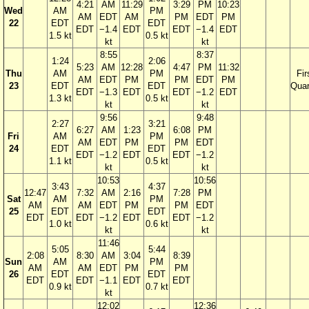
4:21
AM
11:29
3:29
PM
10:23
Wed
AM
PM
AM
EDT
AM
PM
EDT
PM
22
EDT
EDT
EDT
−1.4
EDT
EDT
−1.4
EDT
1.5 kt
0.5 kt
kt
kt
8:55
8:37
1:24
2:06
5:23
AM
12:28
4:47
PM
11:32
Thu
AM
PM
Fir
AM
EDT
PM
PM
EDT
PM
23
EDT
EDT
Quar
EDT
−1.3
EDT
EDT
−1.2
EDT
1.3 kt
0.5 kt
kt
kt
9:56
9:48
2:27
3:21
6:27
AM
1:23
6:08
PM
Fri
AM
PM
AM
EDT
PM
PM
EDT
24
EDT
EDT
EDT
−1.2
EDT
EDT
−1.2
1.1 kt
0.5 kt
kt
kt
10:53
10:56
3:43
4:37
12:47
7:32
AM
2:16
7:28
PM
Sat
AM
PM
AM
AM
EDT
PM
PM
EDT
25
EDT
EDT
EDT
EDT
−1.2
EDT
EDT
−1.2
1.0 kt
0.6 kt
kt
kt
11:46
5:05
5:44
2:08
8:30
AM
3:04
8:39
Sun
AM
PM
AM
AM
EDT
PM
PM
26
EDT
EDT
EDT
EDT
−1.1
EDT
EDT
0.9 kt
0.7 kt
kt
12:02
12:36