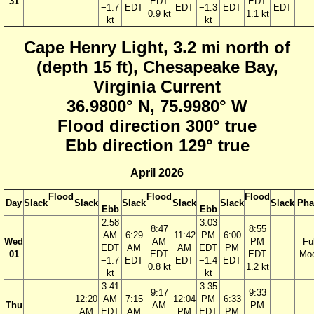
31
EDT
EDT
−1.7
EDT
EDT
−1.3
EDT
EDT
0.9 kt
1.1 kt
kt
kt
Cape Henry Light, 3.2 mi north of
(depth 15 ft), Chesapeake Bay,
Virginia Current
36.9800° N, 75.9980° W
Flood direction 300° true
Ebb direction 129° true
April 2026
Flood
Flood
Flood
Day
Slack
Slack
Slack
Slack
Slack
Slack
Pha
Ebb
Ebb
2:58
3:03
8:47
8:55
AM
6:29
11:42
PM
6:00
Wed
AM
PM
Ful
EDT
AM
AM
EDT
PM
01
EDT
EDT
Mo
−1.7
EDT
EDT
−1.4
EDT
0.8 kt
1.2 kt
kt
kt
3:41
3:35
9:17
9:33
12:20
AM
7:15
12:04
PM
6:33
Thu
AM
PM
AM
EDT
AM
PM
EDT
PM