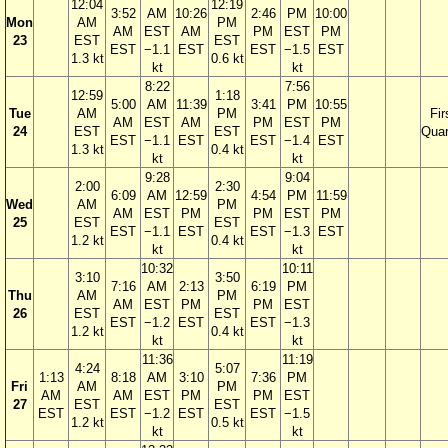
12:04
12:19
3:52
AM
10:26
2:46
PM
10:00
Mon
AM
PM
AM
EST
AM
PM
EST
PM
23
EST
EST
EST
−1.1
EST
EST
−1.5
EST
1.3 kt
0.6 kt
kt
kt
8:22
7:56
12:59
1:18
5:00
AM
11:39
3:41
PM
10:55
Tue
AM
PM
Fir
AM
EST
AM
PM
EST
PM
24
EST
EST
Quar
EST
−1.1
EST
EST
−1.4
EST
1.3 kt
0.4 kt
kt
kt
9:28
9:04
2:00
2:30
6:09
AM
12:59
4:54
PM
11:59
Wed
AM
PM
AM
EST
PM
PM
EST
PM
25
EST
EST
EST
−1.1
EST
EST
−1.3
EST
1.2 kt
0.4 kt
kt
kt
10:32
10:11
3:10
3:50
7:16
AM
2:13
6:19
PM
Thu
AM
PM
AM
EST
PM
PM
EST
26
EST
EST
EST
−1.2
EST
EST
−1.3
1.2 kt
0.4 kt
kt
kt
11:36
11:19
4:24
5:07
1:13
8:18
AM
3:10
7:36
PM
Fri
AM
PM
AM
AM
EST
PM
PM
EST
27
EST
EST
EST
EST
−1.2
EST
EST
−1.5
1.2 kt
0.5 kt
kt
kt