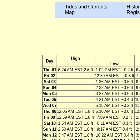
Tides and Currents
Histor
Map
Regis
High
Day
Low
Thu 01
6:24 AM EST 2.6 ft
1:02 PM EST −0.2 ft
6:
Fri 02
12:39 AM EST −0.5 ft
7:
Sat 03
1:36 AM EST −0.6 ft
8:
Sun 04
2:32 AM EST −0.6 ft
9:
Mon 05
3:27 AM EST −0.6 ft
9:
Tue 06
4:21 AM EST −0.4 ft
10
Wed 07
5:15 AM EST −0.2 ft
11
Thu 08
12:05 AM EST 1.9 ft
6:10 AM EST −0.0 ft
12
Fri 09
12:59 AM EST 1.8 ft
7:09 AM EST 0.2 ft
1:
Sat 10
1:54 AM EST 1.8 ft
8:11 AM EST 0.3 ft
2:
Sun 11
2:50 AM EST 1.8 ft
9:17 AM EST 0.4 ft
2:
Mon 12
3:47 AM EST 1.8 ft
10:22 AM EST 0.4 ft
3: