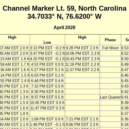
Channel Marker Lt. 59, North Carolina
34.7033° N, 76.6200° W
April 2026
High
High
Phase
S
Low
07 AM EDT 2.0 ft
3:13 PM EDT −0.2 ft
9:28 PM EDT 2.3 ft
Full Moon
6:5
45 AM EDT 2.0 ft
3:47 PM EDT −0.2 ft
10:06 PM EDT 2.3 ft
6:5
:23 AM EDT 1.8 ft
4:20 PM EDT −0.1 ft
10:43 PM EDT 2.3 ft
6:5
:59 AM EDT 1.7 ft
4:53 PM EDT 0.0 ft
11:19 PM EDT 2.3 ft
6:4
:36 AM EDT 1.6 ft
5:27 PM EDT 0.1 ft
11:57 PM EDT 2.2 ft
6:4
:14 PM EDT 1.5 ft
6:03 PM EDT 0.2 ft
6:4
:55 PM EDT 1.4 ft
6:44 PM EDT 0.4 ft
6:4
43 PM EDT 1.3 ft
7:32 PM EDT 0.5 ft
6:4
40 PM EDT 1.3 ft
8:30 PM EDT 0.5 ft
6:4
45 PM EDT 1.3 ft
9:37 PM EDT 0.5 ft
Last Quarter
6:4
49 PM EDT 1.5 ft
10:45 PM EDT 0.5 ft
6:3
45 PM EDT 1.6 ft
11:47 PM EDT 0.3 ft
6:3
35 PM EDT 1.8 ft
6:3
54 AM EDT 2.0 ft
1:09 PM EDT 0.0 ft
7:21 PM EDT 2.1 ft
6:3
40 AM EDT 2.1 ft
1:49 PM EDT −0.1 ft
8:06 PM EDT 2.3 ft
6:3