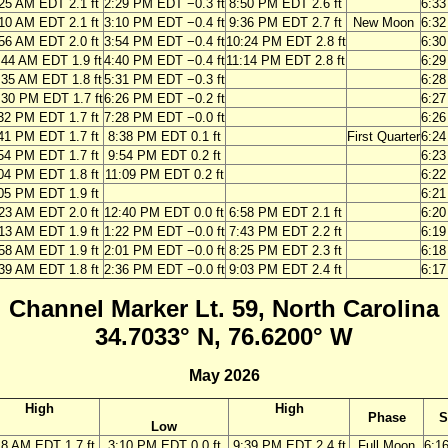
25 AM EDT 2.1 ft
2:29 PM EDT −0.3 ft
8:50 PM EDT 2.6 ft
6:3
10 AM EDT 2.1 ft
3:10 PM EDT −0.4 ft
9:36 PM EDT 2.7 ft
New Moon
6:3
56 AM EDT 2.0 ft
3:54 PM EDT −0.4 ft
10:24 PM EDT 2.8 ft
6:3
:44 AM EDT 1.9 ft
4:40 PM EDT −0.4 ft
11:14 PM EDT 2.8 ft
6:2
:35 AM EDT 1.8 ft
5:31 PM EDT −0.3 ft
6:2
:30 PM EDT 1.7 ft
6:26 PM EDT −0.2 ft
6:2
32 PM EDT 1.7 ft
7:28 PM EDT −0.0 ft
6:2
41 PM EDT 1.7 ft
8:38 PM EDT 0.1 ft
First Quarter
6:2
54 PM EDT 1.7 ft
9:54 PM EDT 0.2 ft
6:2
04 PM EDT 1.8 ft
11:09 PM EDT 0.2 ft
6:2
05 PM EDT 1.9 ft
6:2
23 AM EDT 2.0 ft
12:40 PM EDT 0.0 ft
6:58 PM EDT 2.1 ft
6:2
13 AM EDT 1.9 ft
1:22 PM EDT −0.0 ft
7:43 PM EDT 2.2 ft
6:1
58 AM EDT 1.9 ft
2:01 PM EDT −0.0 ft
8:25 PM EDT 2.3 ft
6:1
39 AM EDT 1.8 ft
2:36 PM EDT −0.0 ft
9:03 PM EDT 2.4 ft
6:1
Channel Marker Lt. 59, North Carolina
34.7033° N, 76.6200° W
May 2026
High
High
Phase
S
Low
18 AM EDT 1.7 ft
3:10 PM EDT 0.0 ft
9:39 PM EDT 2.4 ft
Full Moon
6:1