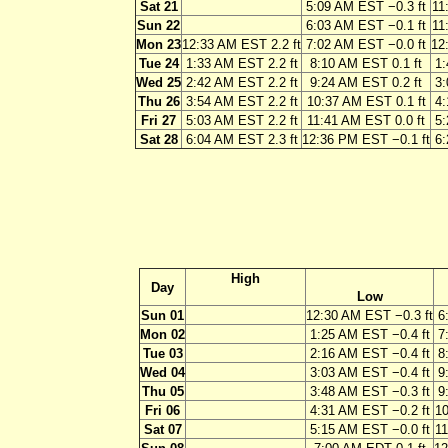
Sat 21
5:09 AM EST −0.3 ft
11
Sun 22
6:03 AM EST −0.1 ft
11
Mon 23
12:33 AM EST 2.2 ft
7:02 AM EST −0.0 ft
12
Tue 24
1:33 AM EST 2.2 ft
8:10 AM EST 0.1 ft
1:
Wed 25
2:42 AM EST 2.2 ft
9:24 AM EST 0.2 ft
3:
Thu 26
3:54 AM EST 2.2 ft
10:37 AM EST 0.1 ft
4:
Fri 27
5:03 AM EST 2.2 ft
11:41 AM EST 0.0 ft
5:
Sat 28
6:04 AM EST 2.3 ft
12:36 PM EST −0.1 ft
6:
High
Day
Low
Sun 01
12:30 AM EST −0.3 ft
6
Mon 02
1:25 AM EST −0.4 ft
7
Tue 03
2:16 AM EST −0.4 ft
8
Wed 04
3:03 AM EST −0.4 ft
9
Thu 05
3:48 AM EST −0.3 ft
9
Fri 06
4:31 AM EST −0.2 ft
10
Sat 07
5:15 AM EST −0.0 ft
11