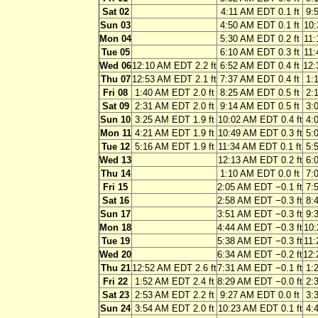
Sat 02
4:11 AM EDT 0.1 ft
9:
Sun 03
4:50 AM EDT 0.1 ft
10:
Mon 04
5:30 AM EDT 0.2 ft
11:
Tue 05
6:10 AM EDT 0.3 ft
11:
Wed 06
12:10 AM EDT 2.2 ft
6:52 AM EDT 0.4 ft
12:
Thu 07
12:53 AM EDT 2.1 ft
7:37 AM EDT 0.4 ft
1:
Fri 08
1:40 AM EDT 2.0 ft
8:25 AM EDT 0.5 ft
2:
Sat 09
2:31 AM EDT 2.0 ft
9:14 AM EDT 0.5 ft
3:
Sun 10
3:25 AM EDT 1.9 ft
10:02 AM EDT 0.4 ft
4:
Mon 11
4:21 AM EDT 1.9 ft
10:49 AM EDT 0.3 ft
5:
Tue 12
5:16 AM EDT 1.9 ft
11:34 AM EDT 0.1 ft
5:
Wed 13
12:13 AM EDT 0.2 ft
6:
Thu 14
1:10 AM EDT 0.0 ft
7:
Fri 15
2:05 AM EDT −0.1 ft
7:
Sat 16
2:58 AM EDT −0.3 ft
8:
Sun 17
3:51 AM EDT −0.3 ft
9:
Mon 18
4:44 AM EDT −0.3 ft
10:
Tue 19
5:38 AM EDT −0.3 ft
11:
Wed 20
6:34 AM EDT −0.2 ft
12:
Thu 21
12:52 AM EDT 2.6 ft
7:31 AM EDT −0.1 ft
1:
Fri 22
1:52 AM EDT 2.4 ft
8:29 AM EDT −0.0 ft
2:
Sat 23
2:53 AM EDT 2.2 ft
9:27 AM EDT 0.0 ft
3:
Sun 24
3:54 AM EDT 2.0 ft
10:23 AM EDT 0.1 ft
4: