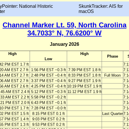
yPointer: National Historic
SkunkTracker: AIS for
ter
macOS
Channel Marker Lt. 59, North Carolina
34.7033° N, 76.6200° W
January 2026
High
High
Phase
Low
42 PM EST 1.7 ft
7:
20 AM EST 2.7 ft
1:56 PM EST −0.3 ft
7:39 PM EST 1.8 ft
7:
14 AM EST 2.7 ft
2:48 PM EST −0.4 ft
8:33 PM EST 1.8 ft
Full Moon
7:
06 AM EST 2.7 ft
3:37 PM EST −0.4 ft
9:27 PM EST 1.9 ft
7:
56 AM EST 2.6 ft
4:25 PM EST −0.4 ft
10:19 PM EST 1.9 ft
7:
:45 AM EST 2.4 ft
5:12 PM EST −0.3 ft
11:12 PM EST 1.9 ft
7:
:33 AM EST 2.2 ft
5:58 PM EST −0.2 ft
7:
:21 PM EST 2.0 ft
6:43 PM EST −0.1 ft
7:
10 PM EST 1.7 ft
7:28 PM EST −0.0 ft
7:
02 PM EST 1.5 ft
8:15 PM EST 0.1 ft
Last Quarter
7:
57 PM EST 1.4 ft
9:03 PM EST 0.2 ft
7:
55 PM EST 1.3 ft
9:53 PM EST 0.2 ft
7: