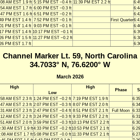
:08 AM EST 1.9 ft
5:15 PM EST −0.4 ft
11:39 PM EST 2.2 ft
6:
:54 AM EST 1.7 ft
6:00 PM EST −0.3 ft
6:
:47 PM EST 1.6 ft
6:51 PM EST −0.2 ft
6:
49 PM EST 1.4 ft
7:52 PM EST −0.1 ft
First Quarter
6:
01 PM EST 1.4 ft
9:03 PM EST −0.1 ft
6:
17 PM EST 1.4 ft
10:17 PM EST −0.1 ft
6:
26 PM EST 1.5 ft
11:27 PM EST −0.2 ft
6:
26 PM EST 1.7 ft
6:
Channel Marker Lt. 59, North Carolina
34.7033° N, 76.6200° W
March 2026
High
High
Phase
S
Low
:58 AM EST 2.3 ft
1:24 PM EST −0.2 ft
7:19 PM EST 1.9 ft
6:3
:47 AM EST 2.3 ft
2:07 PM EST −0.3 ft
8:07 PM EST 2.0 ft
6:3
:31 AM EST 2.3 ft
2:47 PM EST −0.4 ft
8:51 PM EST 2.1 ft
Full Moon
6:3
:12 AM EST 2.2 ft
3:24 PM EST −0.3 ft
9:33 PM EST 2.2 ft
6:3
:51 AM EST 2.0 ft
3:59 PM EST −0.3 ft
10:13 PM EST 2.2 ft
6:3
:30 AM EST 1.9 ft
4:33 PM EST −0.2 ft
10:53 PM EST 2.1 ft
6:2
:08 AM EST 1.7 ft
5:08 PM EST −0.0 ft
11:33 PM EST 2.1 ft
6:2