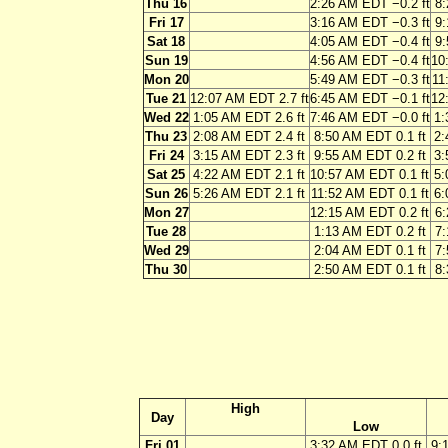
Thu 16
2:26 AM EDT −0.2 ft
8:
Fri 17
3:16 AM EDT −0.3 ft
9:
Sat 18
4:05 AM EDT −0.4 ft
9:
Sun 19
4:56 AM EDT −0.4 ft
10
Mon 20
5:49 AM EDT −0.3 ft
11
Tue 21
12:07 AM EDT 2.7 ft
6:45 AM EDT −0.1 ft
12
Wed 22
1:05 AM EDT 2.6 ft
7:46 AM EDT −0.0 ft
1:
Thu 23
2:08 AM EDT 2.4 ft
8:50 AM EDT 0.1 ft
2:
Fri 24
3:15 AM EDT 2.3 ft
9:55 AM EDT 0.2 ft
3:
Sat 25
4:22 AM EDT 2.1 ft
10:57 AM EDT 0.1 ft
5:
Sun 26
5:26 AM EDT 2.1 ft
11:52 AM EDT 0.1 ft
6:
Mon 27
12:15 AM EDT 0.2 ft
6:
Tue 28
1:13 AM EDT 0.2 ft
7:
Wed 29
2:04 AM EDT 0.1 ft
7:
Thu 30
2:50 AM EDT 0.1 ft
8:
High
Day
Low
Fri 01
3:32 AM EDT 0.0 ft
9: