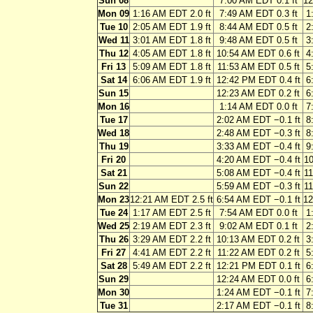
Sun 08
7:00 AM EDT 0.1 ft
12
Mon 09
1:16 AM EDT 2.0 ft
7:49 AM EDT 0.3 ft
1
Tue 10
2:05 AM EDT 1.9 ft
8:44 AM EDT 0.5 ft
2
Wed 11
3:01 AM EDT 1.8 ft
9:48 AM EDT 0.5 ft
3
Thu 12
4:05 AM EDT 1.8 ft
10:54 AM EDT 0.6 ft
4
Fri 13
5:09 AM EDT 1.8 ft
11:53 AM EDT 0.5 ft
5
Sat 14
6:06 AM EDT 1.9 ft
12:42 PM EDT 0.4 ft
6
Sun 15
12:23 AM EDT 0.2 ft
6
Mon 16
1:14 AM EDT 0.0 ft
7
Tue 17
2:02 AM EDT −0.1 ft
8
Wed 18
2:48 AM EDT −0.3 ft
8
Thu 19
3:33 AM EDT −0.4 ft
9
Fri 20
4:20 AM EDT −0.4 ft
10
Sat 21
5:08 AM EDT −0.4 ft
11
Sun 22
5:59 AM EDT −0.3 ft
11
Mon 23
12:21 AM EDT 2.5 ft
6:54 AM EDT −0.1 ft
12
Tue 24
1:17 AM EDT 2.5 ft
7:54 AM EDT 0.0 ft
1
Wed 25
2:19 AM EDT 2.3 ft
9:02 AM EDT 0.1 ft
2
Thu 26
3:29 AM EDT 2.2 ft
10:13 AM EDT 0.2 ft
3
Fri 27
4:41 AM EDT 2.2 ft
11:22 AM EDT 0.2 ft
5
Sat 28
5:49 AM EDT 2.2 ft
12:21 PM EDT 0.1 ft
6
Sun 29
12:24 AM EDT 0.0 ft
6
Mon 30
1:24 AM EDT −0.1 ft
7
Tue 31
2:17 AM EDT −0.1 ft
8