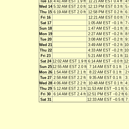
Tue 13
4:41 AM EST 1.9 ft
11:21 AM EST 0.4 ft
4:
Wed 14
5:32 AM EST 2.0 ft
12:13 PM EST 0.3 ft
5:
Thu 15
6:19 AM EST 2.0 ft
12:58 PM EST 0.2 ft
6:
Fri 16
12:21 AM EST 0.0 ft
7:
Sat 17
1:05 AM EST −0.1 ft
7:
Sun 18
1:47 AM EST −0.1 ft
8:
Mon 19
2:27 AM EST −0.2 ft
8:
Tue 20
3:08 AM EST −0.2 ft
9:
Wed 21
3:49 AM EST −0.2 ft
10
Thu 22
4:33 AM EST −0.2 ft
10
Fri 23
5:21 AM EST −0.1 ft
11
Sat 24
12:02 AM EST 1.9 ft
6:14 AM EST −0.0 ft
12
Sun 25
12:55 AM EST 2.0 ft
7:14 AM EST 0.1 ft
1:
Mon 26
1:54 AM EST 2.1 ft
8:22 AM EST 0.1 ft
2:
Tue 27
2:58 AM EST 2.2 ft
9:35 AM EST 0.1 ft
3:
Wed 28
4:06 AM EST 2.2 ft
10:48 AM EST 0.1 ft
4:
Thu 29
5:12 AM EST 2.3 ft
11:53 AM EST −0.1 ft
5:
Fri 30
6:14 AM EST 2.4 ft
12:51 PM EST −0.2 ft
6:
Sat 31
12:33 AM EST −0.5 ft
7: