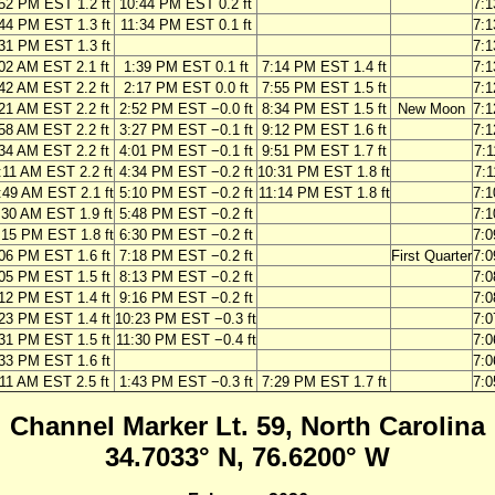
52 PM EST 1.2 ft
10:44 PM EST 0.2 ft
7:
44 PM EST 1.3 ft
11:34 PM EST 0.1 ft
7:
31 PM EST 1.3 ft
7:
02 AM EST 2.1 ft
1:39 PM EST 0.1 ft
7:14 PM EST 1.4 ft
7:
42 AM EST 2.2 ft
2:17 PM EST 0.0 ft
7:55 PM EST 1.5 ft
7:
21 AM EST 2.2 ft
2:52 PM EST −0.0 ft
8:34 PM EST 1.5 ft
New Moon
7:
58 AM EST 2.2 ft
3:27 PM EST −0.1 ft
9:12 PM EST 1.6 ft
7:
34 AM EST 2.2 ft
4:01 PM EST −0.1 ft
9:51 PM EST 1.7 ft
7:
:11 AM EST 2.2 ft
4:34 PM EST −0.2 ft
10:31 PM EST 1.8 ft
7:
:49 AM EST 2.1 ft
5:10 PM EST −0.2 ft
11:14 PM EST 1.8 ft
7:
:30 AM EST 1.9 ft
5:48 PM EST −0.2 ft
7:
:15 PM EST 1.8 ft
6:30 PM EST −0.2 ft
7:
06 PM EST 1.6 ft
7:18 PM EST −0.2 ft
First Quarter
7:
05 PM EST 1.5 ft
8:13 PM EST −0.2 ft
7:
12 PM EST 1.4 ft
9:16 PM EST −0.2 ft
7:
23 PM EST 1.4 ft
10:23 PM EST −0.3 ft
7:
31 PM EST 1.5 ft
11:30 PM EST −0.4 ft
7:
33 PM EST 1.6 ft
7:
11 AM EST 2.5 ft
1:43 PM EST −0.3 ft
7:29 PM EST 1.7 ft
7:
Channel Marker Lt. 59, North Carolina
34.7033° N, 76.6200° W