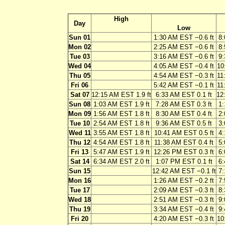
High
Day
Low
Sun 01
1:30 AM EST −0.6 ft
8:
Mon 02
2:25 AM EST −0.6 ft
8:
Tue 03
3:16 AM EST −0.6 ft
9:
Wed 04
4:05 AM EST −0.4 ft
10
Thu 05
4:54 AM EST −0.3 ft
11
Fri 06
5:42 AM EST −0.1 ft
11
Sat 07
12:15 AM EST 1.9 ft
6:33 AM EST 0.1 ft
12
Sun 08
1:03 AM EST 1.9 ft
7:28 AM EST 0.3 ft
1:
Mon 09
1:56 AM EST 1.8 ft
8:30 AM EST 0.4 ft
2:
Tue 10
2:54 AM EST 1.8 ft
9:36 AM EST 0.5 ft
3:
Wed 11
3:55 AM EST 1.8 ft
10:41 AM EST 0.5 ft
4:
Thu 12
4:54 AM EST 1.8 ft
11:38 AM EST 0.4 ft
5:
Fri 13
5:47 AM EST 1.9 ft
12:26 PM EST 0.3 ft
6:
Sat 14
6:34 AM EST 2.0 ft
1:07 PM EST 0.1 ft
6:
Sun 15
12:42 AM EST −0.1 ft
7:
Mon 16
1:26 AM EST −0.2 ft
7:
Tue 17
2:09 AM EST −0.3 ft
8:
Wed 18
2:51 AM EST −0.3 ft
9:
Thu 19
3:34 AM EST −0.4 ft
9:
Fri 20
4:20 AM EST −0.3 ft
10