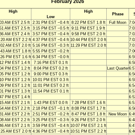
February 2026
High
High
Phase
Low
03 AM EST 2.5 ft
2:31 PM EST −0.4 ft
8:22 PM EST 1.8 ft
Full Moon
7:
51 AM EST 2.5 ft
3:15 PM EST −0.5 ft
9:11 PM EST 1.9 ft
7:
36 AM EST 2.4 ft
3:57 PM EST −0.4 ft
9:58 PM EST 2.0 ft
7:
:20 AM EST 2.2 ft
4:37 PM EST −0.4 ft
10:44 PM EST 2.0 ft
7:
:02 AM EST 2.0 ft
5:16 PM EST −0.3 ft
11:29 PM EST 2.0 ft
7:
:43 AM EST 1.8 ft
5:55 PM EST −0.2 ft
7:
:26 PM EST 1.6 ft
6:34 PM EST −0.0 ft
6:
12 PM EST 1.4 ft
7:16 PM EST 0.1 ft
6:
04 PM EST 1.2 ft
8:04 PM EST 0.2 ft
Last Quarter
6:
05 PM EST 1.2 ft
9:00 PM EST 0.3 ft
6:
10 PM EST 1.2 ft
10:01 PM EST 0.3 ft
6:
09 PM EST 1.2 ft
11:01 PM EST 0.2 ft
6:
01 PM EST 1.3 ft
11:54 PM EST 0.1 ft
6:
47 PM EST 1.4 ft
6:
15 AM EST 2.1 ft
1:43 PM EST 0.0 ft
7:28 PM EST 1.6 ft
6:
54 AM EST 2.2 ft
2:18 PM EST −0.1 ft
8:08 PM EST 1.7 ft
6:
31 AM EST 2.2 ft
2:51 PM EST −0.2 ft
8:47 PM EST 1.8 ft
New Moon
6:
08 AM EST 2.2 ft
3:25 PM EST −0.3 ft
9:26 PM EST 2.0 ft
6:
46 AM EST 2.1 ft
3:59 PM EST −0.4 ft
10:07 PM EST 2.1 ft
6:
:25 AM EST 2.0 ft
4:36 PM EST −0.4 ft
10:51 PM EST 2.2 ft
6: