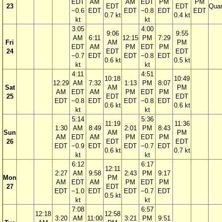
EDT
AM
AM
EDT
PM
PM
23
EDT
EDT
Quar
−0.6
EDT
EDT
−0.8
EDT
EDT
0.7 kt
0.4 kt
kt
kt
3:05
4:00
9:06
9:55
AM
6:11
12:15
PM
7:29
Fri
AM
PM
EDT
AM
PM
EDT
PM
24
EDT
EDT
−0.7
EDT
EDT
−0.8
EDT
0.6 kt
0.5 kt
kt
kt
4:11
4:51
10:18
10:49
12:29
AM
7:32
1:13
PM
8:07
Sat
AM
PM
AM
EDT
AM
PM
EDT
PM
25
EDT
EDT
EDT
−0.8
EDT
EDT
−0.8
EDT
0.6 kt
0.6 kt
kt
kt
5:14
5:36
11:19
11:36
1:30
AM
8:49
2:01
PM
8:43
Sun
AM
PM
AM
EDT
AM
PM
EDT
PM
26
EDT
EDT
EDT
−0.9
EDT
EDT
−0.7
EDT
0.6 kt
0.7 kt
kt
kt
6:12
6:17
12:11
2:27
AM
9:58
2:43
PM
9:17
Mon
PM
AM
EDT
AM
PM
EDT
PM
27
EDT
EDT
−1.0
EDT
EDT
−0.7
EDT
0.5 kt
kt
kt
7:08
6:57
12:18
12:58
3:20
AM
11:00
3:21
PM
9:51