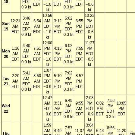
18
EDT
EDT
EDT
−1.0
EDT
EDT
−0.6
0.9 kt
0.3 kt
kt
kt
10:56
10:23
3:46
5:02
12:21
6:54
AM
3:12
6:55
PM
Sun
AM
PM
AM
AM
EDT
PM
PM
EDT
19
EDT
EDT
EDT
EDT
−1.0
EDT
EDT
−0.6
0.9 kt
0.3 kt
kt
kt
12:00
11:27
4:40
6:02
1:16
7:51
PM
4:13
7:55
PM
Mon
AM
PM
AM
AM
EDT
PM
PM
EDT
20
EDT
EDT
EDT
EDT
−1.0
EDT
EDT
−0.5
0.9 kt
0.3 kt
kt
kt
1:07
5:41
7:02
2:20
8:50
PM
5:10
8:57
Tue
AM
PM
AM
AM
EDT
PM
PM
21
EDT
EDT
EDT
EDT
−0.9
EDT
EDT
0.8 kt
0.3 kt
kt
12:47
2:08
6:49
7:58
AM
3:31
9:55
PM
6:02
10:05
Wed
AM
PM
EDT
AM
AM
EDT
PM
PM
22
EDT
EDT
−0.6
EDT
EDT
−0.9
EDT
EDT
0.8 kt
0.3 kt
kt
kt
1:59
3:04
7:57
8:56
AM
4:49
11:07
PM
6:48
11:20
Thu
AM
PM
Fir