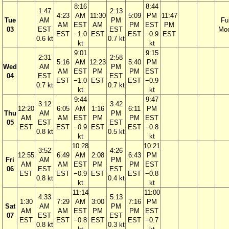
8:16
8:44
1:47
2:13
4:23
AM
11:30
5:09
PM
11:47
Tue
AM
PM
Ful
AM
EST
AM
PM
EST
PM
03
EST
EST
Mo
EST
−1.0
EST
EST
−0.9
EST
0.6 kt
0.7 kt
kt
kt
9:01
9:15
2:31
2:58
5:16
AM
12:23
5:40
PM
Wed
AM
PM
AM
EST
PM
PM
EST
04
EST
EST
EST
−1.0
EST
EST
−0.9
0.7 kt
0.7 kt
kt
kt
9:44
9:47
3:12
3:42
12:20
6:05
AM
1:16
6:11
PM
Thu
AM
PM
AM
AM
EST
PM
PM
EST
05
EST
EST
EST
EST
−0.9
EST
EST
−0.8
0.8 kt
0.5 kt
kt
kt
10:28
10:21
3:52
4:26
12:55
6:49
AM
2:08
6:43
PM
Fri
AM
PM
AM
AM
EST
PM
PM
EST
06
EST
EST
EST
EST
−0.9
EST
EST
−0.8
0.8 kt
0.4 kt
kt
kt
11:14
11:00
4:33
5:13
1:30
7:29
AM
3:00
7:16
PM
Sat
AM
PM
AM
AM
EST
PM
PM
EST
07
EST
EST
EST
EST
−0.8
EST
EST
−0.7
0.8 kt
0.3 kt