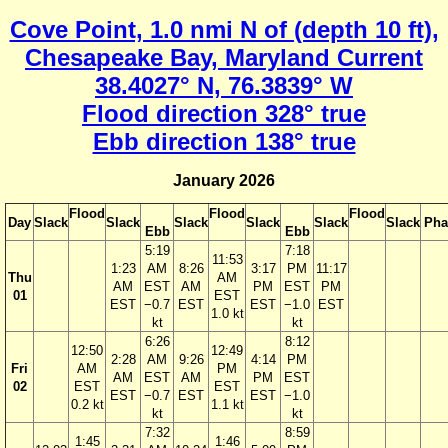
Cove Point, 1.0 nmi N of (depth 10 ft),
Chesapeake Bay, Maryland Current
38.4027° N, 76.3839° W
Flood direction 328° true
Ebb direction 138° true
January 2026
Flood
Flood
Flood
Day
Slack
Slack
Slack
Slack
Slack
Slack
Pha
Ebb
Ebb
5:19
7:18
11:53
1:23
AM
8:26
3:17
PM
11:17
Thu
AM
AM
EST
AM
PM
EST
PM
01
EST
EST
−0.7
EST
EST
−1.0
EST
1.0 kt
kt
kt
6:26
8:12
12:50
12:49
2:28
AM
9:26
4:14
PM
Fri
AM
PM
AM
EST
AM
PM
EST
02
EST
EST
EST
−0.7
EST
EST
−1.0
0.2 kt
1.1 kt
kt
kt
7:32
8:59
1:45
1:46