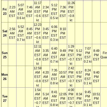
11:17
11:26
5:07
5:12
2:23
7:46
AM
2:34
7:36
PM
Fri
AM
PM
AM
AM
EST
PM
PM
EST
23
EST
EST
EST
EST
−0.6
EST
EST
−0.8
0.6 kt
0.5 kt
kt
kt
12:23
5:52
6:06
2:56
8:45
PM
3:45
8:10
Sat
AM
PM
AM
AM
EST
PM
PM
24
EST
EST
EST
EST
−0.6
EST
EST
0.7 kt
0.3 kt
kt
12:11
1:29
6:40
7:07
AM
3:35
9:49
PM
5:12
8:49
Sun
AM
PM
Fir
EST
AM
AM
EST
PM
PM
25
EST
EST
Quar
−0.8
EST
EST
−0.7
EST
EST
0.7 kt
0.2 kt
kt
kt
12:59
2:42
7:35
8:24
AM
4:20
10:57
PM
6:57
9:40
Mon
AM
PM
EST
AM
AM
EST
PM
PM
26
EST
EST
−0.8
EST
EST
−0.7
EST
EST
0.8 kt
0.1 kt
kt
kt
1:54
4:00
8:41
9:45
AM
5:14
12:05
PM
8:34
10:51
Tue
AM
PM
EST
AM
PM
EST
PM
PM
27
EST
EST
−0.7
EST
EST
−0.7
EST
EST
0.8 kt
0.1 kt