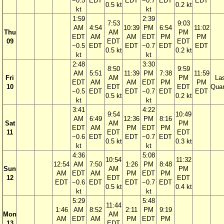
−0.5
EDT
EDT
−0.7
EDT
EDT
0.5 kt
0.2 kt
kt
kt
1:59
2:39
7:53
9:03
AM
4:54
10:39
PM
6:54
11:02
Thu
AM
PM
EDT
AM
AM
EDT
PM
PM
09
EDT
EDT
−0.5
EDT
EDT
−0.7
EDT
EDT
0.5 kt
0.2 kt
kt
kt
2:48
3:30
8:50
9:59
AM
5:51
11:39
PM
7:38
11:59
Fri
AM
PM
La
EDT
AM
AM
EDT
PM
PM
10
EDT
EDT
Quar
−0.5
EDT
EDT
−0.7
EDT
EDT
0.5 kt
0.2 kt
kt
kt
3:41
4:22
9:54
10:49
AM
6:49
12:36
PM
8:16
Sat
AM
PM
EDT
AM
PM
EDT
PM
11
EDT
EDT
−0.6
EDT
EDT
−0.7
EDT
0.5 kt
0.3 kt
kt
kt
4:36
5:08
10:54
11:32
12:54
AM
7:50
1:26
PM
8:48
Sun
AM
PM
AM
EDT
AM
PM
EDT
PM
12
EDT
EDT
EDT
−0.6
EDT
EDT
−0.7
EDT
0.5 kt
0.4 kt
kt
kt
5:29
5:48
11:44
1:46
AM
8:52
2:11
PM
9:19
Mon
AM
AM
EDT
AM
PM
EDT
PM
13
EDT