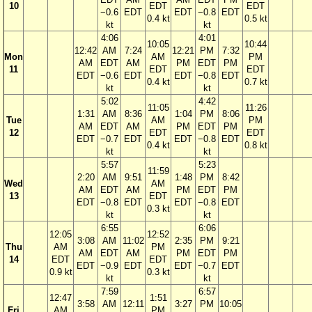
10
EDT
EDT
−0.6
EDT
EDT
−0.8
EDT
0.4 kt
0.5 kt
kt
kt
4:06
4:01
10:05
10:44
12:42
AM
7:24
12:21
PM
7:32
Mon
AM
PM
AM
EDT
AM
PM
EDT
PM
11
EDT
EDT
EDT
−0.6
EDT
EDT
−0.8
EDT
0.4 kt
0.7 kt
kt
kt
5:02
4:42
11:05
11:26
1:31
AM
8:36
1:04
PM
8:06
Tue
AM
PM
AM
EDT
AM
PM
EDT
PM
12
EDT
EDT
EDT
−0.7
EDT
EDT
−0.8
EDT
0.4 kt
0.8 kt
kt
kt
5:57
5:23
11:59
2:20
AM
9:51
1:48
PM
8:42
Wed
AM
AM
EDT
AM
PM
EDT
PM
13
EDT
EDT
−0.8
EDT
EDT
−0.8
EDT
0.3 kt
kt
kt
6:55
6:06
12:05
12:52
3:08
AM
11:02
2:35
PM
9:21
Thu
AM
PM
AM
EDT
AM
PM
EDT
PM
14
EDT
EDT
EDT
−0.9
EDT
EDT
−0.7
EDT
0.9 kt
0.3 kt
kt
kt
7:59
6:57
12:47
1:51
3:58
AM
12:11
3:27
PM
10:05
Fri
AM
PM