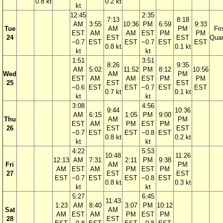
0.8 kt
0.2 kt
kt
12:45
2:35
7:13
8:18
AM
3:55
10:36
PM
6:59
9:33
Tue
AM
PM
Fir
EST
AM
AM
EST
PM
PM
24
EST
EST
Quar
−0.7
EST
EST
−0.7
EST
EST
0.8 kt
0.1 kt
kt
kt
1:51
3:51
8:26
9:35
AM
5:02
11:52
PM
8:12
10:56
Wed
AM
PM
EST
AM
AM
EST
PM
PM
25
EST
EST
−0.6
EST
EST
−0.7
EST
EST
0.7 kt
0.1 kt
kt
kt
3:08
4:56
9:44
10:36
AM
6:15
1:05
PM
9:00
Thu
AM
PM
EST
AM
PM
EST
PM
26
EST
EST
−0.7
EST
EST
−0.8
EST
0.8 kt
0.2 kt
kt
kt
4:22
5:53
10:48
11:26
12:13
AM
7:31
2:11
PM
9:38
Fri
AM
PM
AM
EST
AM
PM
EST
PM
27
EST
EST
EST
−0.7
EST
EST
−0.8
EST
0.8 kt
0.3 kt
kt
kt
5:27
6:45
11:43
1:23
AM
8:40
3:07
PM
10:12
Sat
AM
AM
EST
AM
PM
EST
PM
28
EST