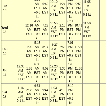
10:10
11:05
AM
6:40
1:24
PM
9:59
Tue
AM
PM
EST
AM
PM
EST
PM
13
EST
EST
−0.6
EST
EST
−0.7
EST
0.7 kt
0.1 kt
kt
kt
4:27
6:11
10:55
11:50
12:16
AM
7:29
2:10
PM
10:41
Wed
AM
PM
AM
EST
AM
PM
EST
PM
14
EST
EST
EST
−0.6
EST
EST
−0.7
EST
0.7 kt
0.1 kt
kt
kt
5:15
7:01
11:37
1:06
AM
8:17
2:55
PM
11:21
Thu
AM
AM
EST
AM
PM
EST
PM
15
EST
EST
−0.6
EST
EST
−0.7
EST
0.8 kt
kt
kt
6:03
7:43
12:33
12:20
1:53
AM
9:02
3:38
PM
11:58
Fri
AM
PM
AM
EST
AM
PM
EST
PM
16
EST
EST
EST
−0.6
EST
EST
−0.8
EST
0.1 kt
0.8 kt
kt
kt
6:51
8:19
1:16
1:03
2:38
AM
9:44
4:19
PM
Sat
AM
PM
AM
EST
AM
PM
EST
17
EST
EST
EST
−0.6
EST
EST
−0.8
0.1 kt
0.8 kt
kt
kt