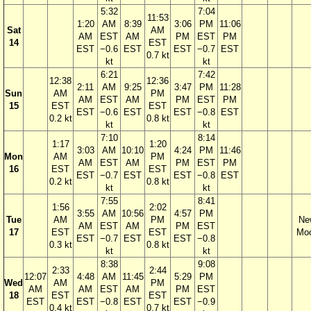
5:32
7:04
11:53
1:20
AM
8:39
3:06
PM
11:06
Sat
AM
AM
EST
AM
PM
EST
PM
14
EST
EST
−0.6
EST
EST
−0.7
EST
0.7 kt
kt
kt
6:21
7:42
12:38
12:36
2:11
AM
9:25
3:47
PM
11:28
Sun
AM
PM
AM
EST
AM
PM
EST
PM
15
EST
EST
EST
−0.6
EST
EST
−0.8
EST
0.2 kt
0.8 kt
kt
kt
7:10
8:14
1:17
1:20
3:03
AM
10:10
4:24
PM
11:46
Mon
AM
PM
AM
EST
AM
PM
EST
PM
16
EST
EST
EST
−0.7
EST
EST
−0.8
EST
0.2 kt
0.8 kt
kt
kt
7:55
8:41
1:56
2:02
3:55
AM
10:56
4:57
PM
Tue
AM
PM
Ne
AM
EST
AM
PM
EST
17
EST
EST
Mo
EST
−0.7
EST
EST
−0.8
0.3 kt
0.8 kt
kt
kt
8:38
9:08
2:33
2:44
12:07
4:48
AM
11:45
5:29
PM
Wed
AM
PM
AM
AM
EST
AM
PM
EST
18
EST
EST
EST
EST
−0.8
EST
EST
−0.9
0.4 kt
0.7 kt