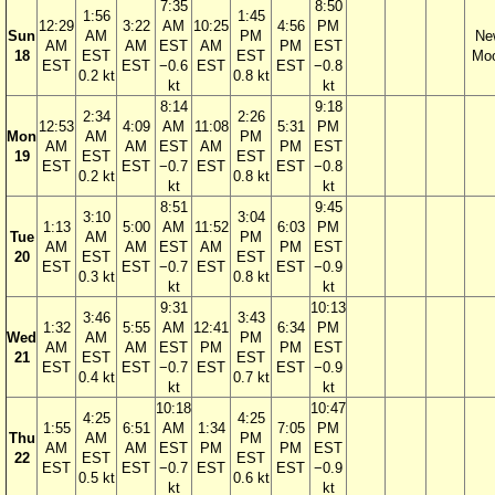
7:35
8:50
1:56
1:45
12:29
3:22
AM
10:25
4:56
PM
Sun
AM
PM
Ne
AM
AM
EST
AM
PM
EST
18
EST
EST
Mo
EST
EST
−0.6
EST
EST
−0.8
0.2 kt
0.8 kt
kt
kt
8:14
9:18
2:34
2:26
12:53
4:09
AM
11:08
5:31
PM
Mon
AM
PM
AM
AM
EST
AM
PM
EST
19
EST
EST
EST
EST
−0.7
EST
EST
−0.8
0.2 kt
0.8 kt
kt
kt
8:51
9:45
3:10
3:04
1:13
5:00
AM
11:52
6:03
PM
Tue
AM
PM
AM
AM
EST
AM
PM
EST
20
EST
EST
EST
EST
−0.7
EST
EST
−0.9
0.3 kt
0.8 kt
kt
kt
9:31
10:13
3:46
3:43
1:32
5:55
AM
12:41
6:34
PM
Wed
AM
PM
AM
AM
EST
PM
PM
EST
21
EST
EST
EST
EST
−0.7
EST
EST
−0.9
0.4 kt
0.7 kt
kt
kt
10:18
10:47
4:25
4:25
1:55
6:51
AM
1:34
7:05
PM
Thu
AM
PM
AM
AM
EST
PM
PM
EST
22
EST
EST
EST
EST
−0.7
EST
EST
−0.9
0.5 kt
0.6 kt
kt
kt