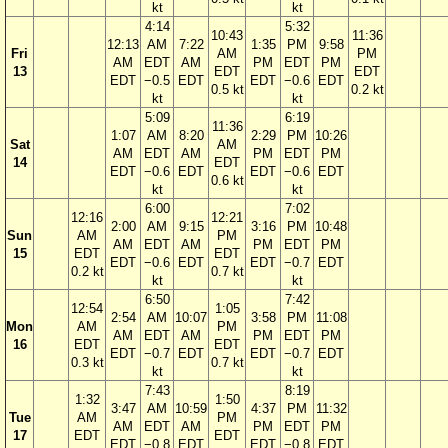
kt
kt
4:14
5:32
10:43
11:36
12:13
AM
7:22
1:35
PM
9:58
Fri
AM
PM
AM
EDT
AM
PM
EDT
PM
13
EDT
EDT
EDT
−0.5
EDT
EDT
−0.6
EDT
0.5 kt
0.2 kt
kt
kt
5:09
6:19
11:36
1:07
AM
8:20
2:29
PM
10:26
Sat
AM
AM
EDT
AM
PM
EDT
PM
14
EDT
EDT
−0.6
EDT
EDT
−0.6
EDT
0.6 kt
kt
kt
6:00
7:02
12:16
12:21
2:00
AM
9:15
3:16
PM
10:48
Sun
AM
PM
AM
EDT
AM
PM
EDT
PM
15
EDT
EDT
EDT
−0.6
EDT
EDT
−0.7
EDT
0.2 kt
0.7 kt
kt
kt
6:50
7:42
12:54
1:05
2:54
AM
10:07
3:58
PM
11:08
Mon
AM
PM
AM
EDT
AM
PM
EDT
PM
16
EDT
EDT
EDT
−0.7
EDT
EDT
−0.7
EDT
0.3 kt
0.7 kt
kt
kt
7:43
8:19
1:32
1:50
3:47
AM
10:59
4:37
PM
11:32
Tue
AM
PM
AM
EDT
AM
PM
EDT
PM
17
EDT
EDT
EDT
−0.8
EDT
EDT
−0.8
EDT