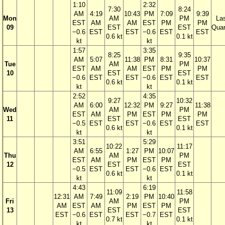
1:10
2:32
7:30
8:24
AM
4:19
10:43
PM
7:09
9:39
Mon
AM
PM
La
EST
AM
AM
EST
PM
PM
09
EST
EST
Quar
−0.6
EST
EST
−0.6
EST
EST
0.6 kt
0.1 kt
kt
kt
1:57
3:35
8:25
9:35
AM
5:07
11:38
PM
8:31
10:37
Tue
AM
PM
EST
AM
AM
EST
PM
PM
10
EST
EST
−0.6
EST
EST
−0.6
EST
EST
0.6 kt
0.1 kt
kt
kt
2:52
4:35
9:27
10:32
AM
6:00
12:32
PM
9:27
11:38
Wed
AM
PM
EST
AM
PM
EST
PM
PM
11
EST
EST
−0.5
EST
EST
−0.6
EST
EST
0.6 kt
0.1 kt
kt
kt
3:51
5:29
10:22
11:17
AM
6:55
1:27
PM
10:07
Thu
AM
PM
EST
AM
PM
EST
PM
12
EST
EST
−0.5
EST
EST
−0.6
EST
0.6 kt
0.1 kt
kt
kt
4:43
6:19
11:09
11:58
12:31
AM
7:49
2:19
PM
10:40
Fri
AM
PM
AM
EST
AM
PM
EST
PM
13
EST
EST
EST
−0.6
EST
EST
−0.7
EST
0.7 kt
0.1 kt
kt
kt