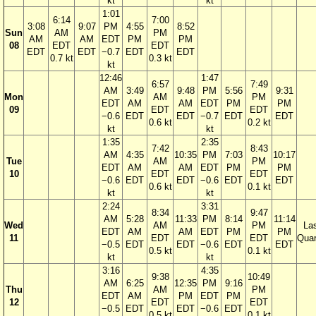
kt
kt
1:01
6:14
7:00
3:08
9:07
PM
4:55
8:52
Sun
AM
PM
AM
AM
EDT
PM
PM
08
EDT
EDT
EDT
EDT
−0.7
EDT
EDT
0.7 kt
0.3 kt
kt
12:46
1:47
6:57
7:49
AM
3:49
9:48
PM
5:56
9:31
Mon
AM
PM
EDT
AM
AM
EDT
PM
PM
09
EDT
EDT
−0.6
EDT
EDT
−0.7
EDT
EDT
0.6 kt
0.2 kt
kt
kt
1:35
2:35
7:42
8:43
AM
4:35
10:35
PM
7:03
10:17
Tue
AM
PM
EDT
AM
AM
EDT
PM
PM
10
EDT
EDT
−0.6
EDT
EDT
−0.6
EDT
EDT
0.6 kt
0.1 kt
kt
kt
2:24
3:31
8:34
9:47
AM
5:28
11:33
PM
8:14
11:14
Wed
AM
PM
La
EDT
AM
AM
EDT
PM
PM
11
EDT
EDT
Quar
−0.5
EDT
EDT
−0.6
EDT
EDT
0.5 kt
0.1 kt
kt
kt
3:16
4:35
9:38
10:49
AM
6:25
12:35
PM
9:16
Thu
AM
PM
EDT
AM
PM
EDT
PM
12
EDT
EDT
−0.5
EDT
EDT
−0.6
EDT
0.5 kt
0.1 kt