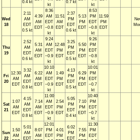
0.4 kt
0.7 kt
kt
kt
8:36
8:53
2:11
2:37
4:39
AM
11:51
5:13
PM
11:59
Wed
AM
PM
Ne
AM
EDT
AM
PM
EDT
PM
18
EDT
EDT
Mo
EDT
−0.8
EDT
EDT
−0.8
EDT
0.5 kt
0.6 kt
kt
kt
9:24
9:26
2:52
3:25
5:31
AM
12:48
5:50
PM
Thu
AM
PM
AM
EDT
PM
PM
EDT
19
EDT
EDT
EDT
−0.9
EDT
EDT
−0.8
0.6 kt
0.5 kt
kt
kt
10:10
10:01
3:32
4:13
12:30
6:22
AM
1:49
6:29
PM
Fri
AM
PM
AM
AM
EDT
PM
PM
EDT
20
EDT
EDT
EDT
EDT
−0.9
EDT
EDT
−0.7
0.8 kt
0.5 kt
kt
kt
11:00
10:40
4:15
5:05
1:07
7:14
AM
2:54
7:10
PM
Sat
AM
PM
AM
AM
EDT
PM
PM
EDT
21
EDT
EDT
EDT
EDT
−0.9
EDT
EDT
−0.7
0.8 kt
0.4 kt
kt
kt
12:01
11:30
5:01
6:02
1:50
8:07
PM
4:01
7:55
PM
Sun
AM
PM
AM
AM
EDT
PM
PM
EDT
22
EDT
EDT