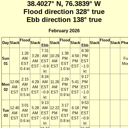
38.4027° N, 76.3839° W
Flood direction 328° true
Ebb direction 138° true
February 2026
Flood
Flood
Flood
Day
Slack
Slack
Slack
Slack
Slack
Slack
Pha
Ebb
Ebb
7:31
8:39
1:26
1:38
3:28
AM
10:29
4:59
PM
Sun
AM
PM
Ful
AM
EST
AM
PM
EST
01
EST
EST
Mo
EST
−0.9
EST
EST
−1.0
0.4 kt
1.0 kt
kt
kt
8:24
9:17
2:15
2:29
12:06
4:29
AM
11:26
5:41
PM
Mon
AM
PM
AM
AM
EST
AM
PM
EST
02
EST
EST
EST
EST
−0.9
EST
EST
−1.0
0.5 kt
0.9 kt
kt
kt
9:13
9:53
3:01
3:17
12:40
5:28
AM
12:22
6:18
PM
Tue
AM
PM
AM
AM
EST
PM
PM
EST
03
EST
EST
EST
EST
−0.9
EST
EST
−0.9
0.6 kt
0.8 kt
kt
kt