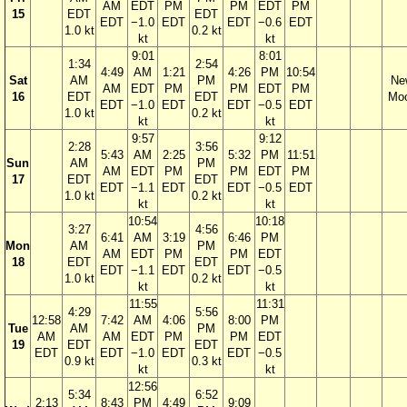
AM
EDT
PM
PM
EDT
PM
15
EDT
EDT
EDT
−1.0
EDT
EDT
−0.6
EDT
1.0 kt
0.2 kt
kt
kt
9:01
8:01
1:34
2:54
4:49
AM
1:21
4:26
PM
10:54
Sat
AM
PM
Ne
AM
EDT
PM
PM
EDT
PM
16
EDT
EDT
Mo
EDT
−1.0
EDT
EDT
−0.5
EDT
1.0 kt
0.2 kt
kt
kt
9:57
9:12
2:28
3:56
5:43
AM
2:25
5:32
PM
11:51
Sun
AM
PM
AM
EDT
PM
PM
EDT
PM
17
EDT
EDT
EDT
−1.1
EDT
EDT
−0.5
EDT
1.0 kt
0.2 kt
kt
kt
10:54
10:18
3:27
4:56
6:41
AM
3:19
6:46
PM
Mon
AM
PM
AM
EDT
PM
PM
EDT
18
EDT
EDT
EDT
−1.1
EDT
EDT
−0.5
1.0 kt
0.2 kt
kt
kt
11:55
11:31
4:29
5:56
12:58
7:42
AM
4:06
8:00
PM
Tue
AM
PM
AM
AM
EDT
PM
PM
EDT
19
EDT
EDT
EDT
EDT
−1.0
EDT
EDT
−0.5
0.9 kt
0.3 kt
kt
kt
12:56
5:34
6:52
2:13
8:43
PM
4:49
9:09