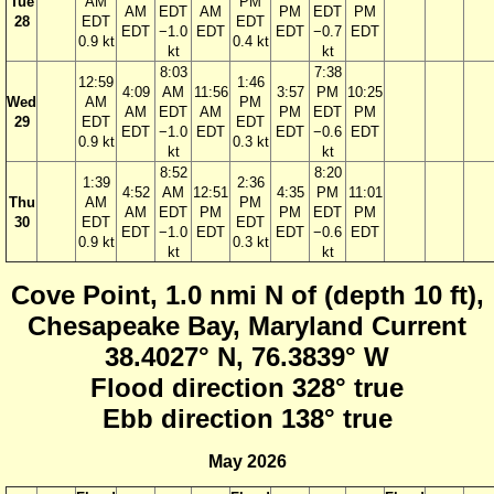
Tue
AM
PM
AM
EDT
AM
PM
EDT
PM
28
EDT
EDT
EDT
−1.0
EDT
EDT
−0.7
EDT
0.9 kt
0.4 kt
kt
kt
8:03
7:38
12:59
1:46
4:09
AM
11:56
3:57
PM
10:25
Wed
AM
PM
AM
EDT
AM
PM
EDT
PM
29
EDT
EDT
EDT
−1.0
EDT
EDT
−0.6
EDT
0.9 kt
0.3 kt
kt
kt
8:52
8:20
1:39
2:36
4:52
AM
12:51
4:35
PM
11:01
Thu
AM
PM
AM
EDT
PM
PM
EDT
PM
30
EDT
EDT
EDT
−1.0
EDT
EDT
−0.6
EDT
0.9 kt
0.3 kt
kt
kt
Cove Point, 1.0 nmi N of (depth 10 ft),
Chesapeake Bay, Maryland Current
38.4027° N, 76.3839° W
Flood direction 328° true
Ebb direction 138° true
May 2026