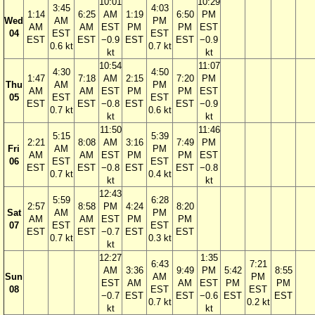
10:01
10:29
3:45
4:03
1:14
6:25
AM
1:19
6:50
PM
Wed
AM
PM
AM
AM
EST
PM
PM
EST
04
EST
EST
EST
EST
−0.9
EST
EST
−0.9
0.6 kt
0.7 kt
kt
kt
10:54
11:07
4:30
4:50
1:47
7:18
AM
2:15
7:20
PM
Thu
AM
PM
AM
AM
EST
PM
PM
EST
05
EST
EST
EST
EST
−0.8
EST
EST
−0.9
0.7 kt
0.6 kt
kt
kt
11:50
11:46
5:15
5:39
2:21
8:08
AM
3:16
7:49
PM
Fri
AM
PM
AM
AM
EST
PM
PM
EST
06
EST
EST
EST
EST
−0.8
EST
EST
−0.8
0.7 kt
0.4 kt
kt
kt
12:43
5:59
6:28
2:57
8:58
PM
4:24
8:20
Sat
AM
PM
AM
AM
EST
PM
PM
07
EST
EST
EST
EST
−0.7
EST
EST
0.7 kt
0.3 kt
kt
12:27
1:35
6:43
7:21
AM
3:36
9:49
PM
5:42
8:55
Sun
AM
PM
EST
AM
AM
EST
PM
PM
08
EST
EST
−0.7
EST
EST
−0.6
EST
EST
0.7 kt
0.2 kt
kt
kt