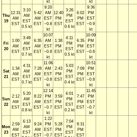
kt
kt
9:20
9:36
3:10
3:26
12:31
5:42
AM
12:40
6:02
PM
Thu
AM
PM
AM
AM
EST
PM
PM
EST
19
EST
EST
EST
EST
−0.8
EST
EST
−0.9
0.5 kt
0.6 kt
kt
kt
10:07
10:09
3:49
4:11
1:00
6:35
AM
1:38
6:35
PM
Fri
AM
PM
AM
AM
EST
PM
PM
EST
20
EST
EST
EST
EST
−0.8
EST
EST
−0.8
0.7 kt
0.5 kt
kt
kt
11:06
10:51
4:31
5:03
1:34
7:28
AM
2:43
7:09
PM
Sat
AM
PM
AM
AM
EST
PM
PM
EST
21
EST
EST
EST
EST
−0.8
EST
EST
−0.8
0.7 kt
0.4 kt
kt
kt
12:14
11:45
5:20
6:01
2:12
8:22
PM
3:59
7:47
PM
Sun
AM
PM
AM
AM
EST
PM
PM
EST
22
EST
EST
EST
EST
−0.7
EST
EST
−0.7
0.8 kt
0.2 kt
kt
kt
1:22
6:13
7:04
2:59
9:24
PM
5:28
8:31
Mon
AM
PM
AM
AM
EST
PM
PM
23
EST
EST
EST
EST
−0.7
EST
EST