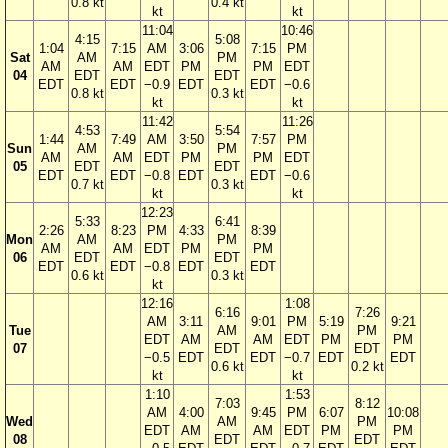
0.8 kt
0.4 kt
kt
kt
11:04
10:46
4:15
5:08
1:04
7:15
AM
3:06
7:15
PM
Sat
AM
PM
AM
AM
EDT
PM
PM
EDT
04
EDT
EDT
EDT
EDT
−0.9
EDT
EDT
−0.6
0.8 kt
0.3 kt
kt
kt
11:42
11:26
4:53
5:54
1:44
7:49
AM
3:50
7:57
PM
Sun
AM
PM
AM
AM
EDT
PM
PM
EDT
05
EDT
EDT
EDT
EDT
−0.8
EDT
EDT
−0.6
0.7 kt
0.3 kt
kt
kt
12:23
5:33
6:41
2:26
8:23
PM
4:33
8:39
Mon
AM
PM
AM
AM
EDT
PM
PM
06
EDT
EDT
EDT
EDT
−0.8
EDT
EDT
0.6 kt
0.3 kt
kt
12:16
1:08
6:16
7:26
AM
3:11
9:01
PM
5:19
9:21
Tue
AM
PM
EDT
AM
AM
EDT
PM
PM
07
EDT
EDT
−0.5
EDT
EDT
−0.7
EDT
EDT
0.6 kt
0.2 kt
kt
kt
1:10
1:53
7:03
8:12
AM
4:00
9:45
PM
6:07
10:08
Wed
AM
PM
EDT
AM
AM
EDT
PM
PM
08
EDT
EDT