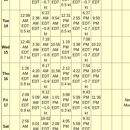
EDT
−0.7
EDT
EDT
−0.7
EDT
0.5 kt
kt
kt
6:22
6:27
12:09
12:31
2:38
AM
9:54
2:55
PM
9:50
Tue
AM
PM
AM
EDT
AM
PM
EDT
PM
14
EDT
EDT
EDT
−0.8
EDT
EDT
−0.7
EDT
0.5 kt
0.5 kt
kt
kt
7:18
7:08
12:46
1:19
3:30
AM
10:55
3:38
PM
10:22
Wed
AM
PM
AM
EDT
AM
PM
EDT
PM
15
EDT
EDT
EDT
−0.8
EDT
EDT
−0.7
EDT
0.7 kt
0.5 kt
kt
kt
8:17
7:54
1:26
2:12
4:20
AM
11:56
4:22
PM
10:57
Thu
AM
PM
AM
EDT
AM
PM
EDT
PM
16
EDT
EDT
EDT
−0.9
EDT
EDT
−0.7
EDT
0.8 kt
0.4 kt
kt
kt
9:12
8:43
2:09
3:08
5:09
AM
1:01
5:09
PM
11:36
Fri
AM
PM
Ne
AM
EDT
PM
PM
EDT
PM
17
EDT
EDT
Mo
EDT
−1.0
EDT
EDT
−0.6
EDT
0.9 kt
0.3 kt
kt
kt
10:02
9:31
2:56
4:05
6:01
AM
2:08
5:59
PM
Sat
AM
PM
AM
EDT
PM
PM
EDT