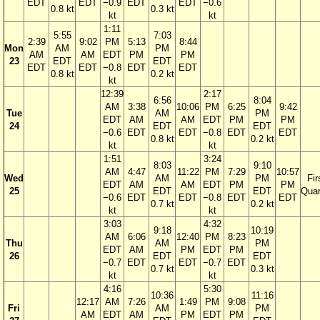
EDT
EDT
−0.9
EDT
EDT
−0.6
0.8 kt
0.3 kt
kt
kt
1:11
5:55
7:03
2:39
9:02
PM
5:13
8:44
Mon
AM
PM
AM
AM
EDT
PM
PM
23
EDT
EDT
EDT
EDT
−0.8
EDT
EDT
0.8 kt
0.2 kt
kt
12:39
2:17
6:56
8:04
AM
3:38
10:06
PM
6:25
9:42
Tue
AM
PM
EDT
AM
AM
EDT
PM
PM
24
EDT
EDT
−0.6
EDT
EDT
−0.8
EDT
EDT
0.8 kt
0.2 kt
kt
kt
1:51
3:24
8:03
9:10
AM
4:47
11:22
PM
7:29
10:57
Wed
AM
PM
Fir
EDT
AM
AM
EDT
PM
PM
25
EDT
EDT
Quar
−0.6
EDT
EDT
−0.8
EDT
EDT
0.7 kt
0.2 kt
kt
kt
3:03
4:32
9:18
10:19
AM
6:06
12:40
PM
8:23
Thu
AM
PM
EDT
AM
PM
EDT
PM
26
EDT
EDT
−0.7
EDT
EDT
−0.7
EDT
0.7 kt
0.3 kt
kt
kt
4:16
5:30
10:36
11:16
12:17
AM
7:26
1:49
PM
9:08
Fri
AM
PM
AM
EDT
AM
PM
EDT
PM