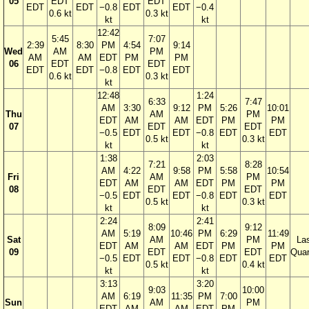
05
EDT
EDT
EDT
EDT
−0.8
EDT
EDT
−0.4
0.6 kt
0.3 kt
kt
kt
12:42
5:45
7:07
2:39
8:30
PM
4:54
9:14
Wed
AM
PM
AM
AM
EDT
PM
PM
06
EDT
EDT
EDT
EDT
−0.8
EDT
EDT
0.6 kt
0.3 kt
kt
12:48
1:24
6:33
7:47
AM
3:30
9:12
PM
5:26
10:01
Thu
AM
PM
EDT
AM
AM
EDT
PM
PM
07
EDT
EDT
−0.5
EDT
EDT
−0.8
EDT
EDT
0.5 kt
0.3 kt
kt
kt
1:38
2:03
7:21
8:28
AM
4:22
9:58
PM
5:58
10:54
Fri
AM
PM
EDT
AM
AM
EDT
PM
PM
08
EDT
EDT
−0.5
EDT
EDT
−0.8
EDT
EDT
0.5 kt
0.3 kt
kt
kt
2:24
2:41
8:09
9:12
AM
5:19
10:46
PM
6:29
11:49
Sat
AM
PM
La
EDT
AM
AM
EDT
PM
PM
09
EDT
EDT
Quar
−0.5
EDT
EDT
−0.8
EDT
EDT
0.5 kt
0.4 kt
kt
kt
3:13
3:20
9:03
10:00
AM
6:19
11:35
PM
7:00
Sun
AM
PM
EDT
AM
AM
EDT
PM