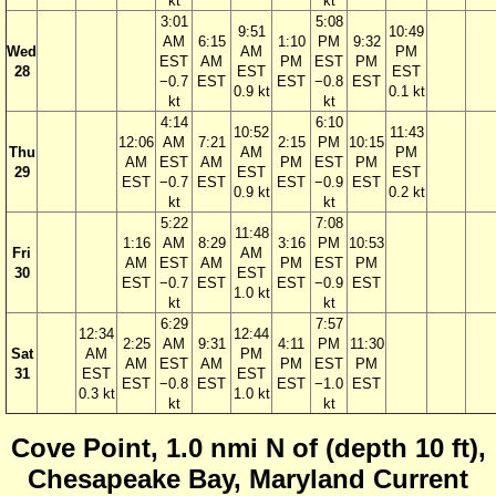
kt
kt
3:01
5:08
9:51
10:49
AM
6:15
1:10
PM
9:32
Wed
AM
PM
EST
AM
PM
EST
PM
28
EST
EST
−0.7
EST
EST
−0.8
EST
0.9 kt
0.1 kt
kt
kt
4:14
6:10
10:52
11:43
12:06
AM
7:21
2:15
PM
10:15
Thu
AM
PM
AM
EST
AM
PM
EST
PM
29
EST
EST
EST
−0.7
EST
EST
−0.9
EST
0.9 kt
0.2 kt
kt
kt
5:22
7:08
11:48
1:16
AM
8:29
3:16
PM
10:53
Fri
AM
AM
EST
AM
PM
EST
PM
30
EST
EST
−0.7
EST
EST
−0.9
EST
1.0 kt
kt
kt
6:29
7:57
12:34
12:44
2:25
AM
9:31
4:11
PM
11:30
Sat
AM
PM
AM
EST
AM
PM
EST
PM
31
EST
EST
EST
−0.8
EST
EST
−1.0
EST
0.3 kt
1.0 kt
kt
kt
Cove Point, 1.0 nmi N of (depth 10 ft),
Chesapeake Bay, Maryland Current