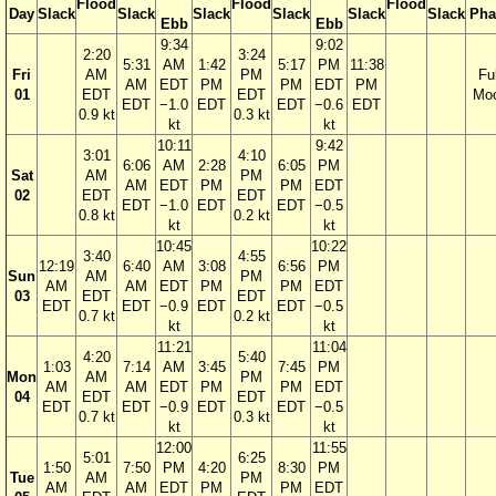
Flood
Flood
Flood
Day
Slack
Slack
Slack
Slack
Slack
Slack
Pha
Ebb
Ebb
9:34
9:02
2:20
3:24
5:31
AM
1:42
5:17
PM
11:38
Fri
AM
PM
Ful
AM
EDT
PM
PM
EDT
PM
01
EDT
EDT
Mo
EDT
−1.0
EDT
EDT
−0.6
EDT
0.9 kt
0.3 kt
kt
kt
10:11
9:42
3:01
4:10
6:06
AM
2:28
6:05
PM
Sat
AM
PM
AM
EDT
PM
PM
EDT
02
EDT
EDT
EDT
−1.0
EDT
EDT
−0.5
0.8 kt
0.2 kt
kt
kt
10:45
10:22
3:40
4:55
12:19
6:40
AM
3:08
6:56
PM
Sun
AM
PM
AM
AM
EDT
PM
PM
EDT
03
EDT
EDT
EDT
EDT
−0.9
EDT
EDT
−0.5
0.7 kt
0.2 kt
kt
kt
11:21
11:04
4:20
5:40
1:03
7:14
AM
3:45
7:45
PM
Mon
AM
PM
AM
AM
EDT
PM
PM
EDT
04
EDT
EDT
EDT
EDT
−0.9
EDT
EDT
−0.5
0.7 kt
0.3 kt
kt
kt
12:00
11:55
5:01
6:25
1:50
7:50
PM
4:20
8:30
PM
Tue
AM
PM
AM
AM
EDT
PM
PM
EDT