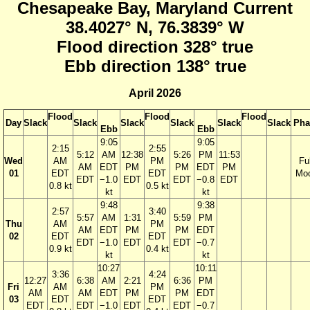
Chesapeake Bay, Maryland Current
38.4027° N, 76.3839° W
Flood direction 328° true
Ebb direction 138° true
April 2026
Flood
Flood
Flood
Day
Slack
Slack
Slack
Slack
Slack
Slack
Pha
Ebb
Ebb
9:05
9:05
2:15
2:55
5:12
AM
12:38
5:26
PM
11:53
Wed
AM
PM
Ful
AM
EDT
PM
PM
EDT
PM
01
EDT
EDT
Mo
EDT
−1.0
EDT
EDT
−0.8
EDT
0.8 kt
0.5 kt
kt
kt
9:48
9:38
2:57
3:40
5:57
AM
1:31
5:59
PM
Thu
AM
PM
AM
EDT
PM
PM
EDT
02
EDT
EDT
EDT
−1.0
EDT
EDT
−0.7
0.9 kt
0.4 kt
kt
kt
10:27
10:11
3:36
4:24
12:27
6:38
AM
2:21
6:36
PM
Fri
AM
PM
AM
AM
EDT
PM
PM
EDT
03
EDT
EDT
EDT
EDT
−1.0
EDT
EDT
−0.7