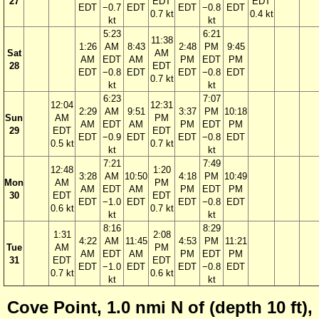
27
EDT
EDT
EDT
−0.7
EDT
EDT
−0.8
EDT
0.7 kt
0.4 kt
kt
kt
5:23
6:21
11:38
1:26
AM
8:43
2:48
PM
9:45
Sat
AM
AM
EDT
AM
PM
EDT
PM
28
EDT
EDT
−0.8
EDT
EDT
−0.8
EDT
0.7 kt
kt
kt
6:23
7:07
12:04
12:31
2:29
AM
9:51
3:37
PM
10:18
Sun
AM
PM
AM
EDT
AM
PM
EDT
PM
29
EDT
EDT
EDT
−0.9
EDT
EDT
−0.8
EDT
0.5 kt
0.7 kt
kt
kt
7:21
7:49
12:48
1:20
3:28
AM
10:50
4:18
PM
10:49
Mon
AM
PM
AM
EDT
AM
PM
EDT
PM
30
EDT
EDT
EDT
−1.0
EDT
EDT
−0.8
EDT
0.6 kt
0.7 kt
kt
kt
8:16
8:29
1:31
2:08
4:22
AM
11:45
4:53
PM
11:21
Tue
AM
PM
AM
EDT
AM
PM
EDT
PM
31
EDT
EDT
EDT
−1.0
EDT
EDT
−0.8
EDT
0.7 kt
0.6 kt
kt
kt
Cove Point, 1.0 nmi N of (depth 10 ft),