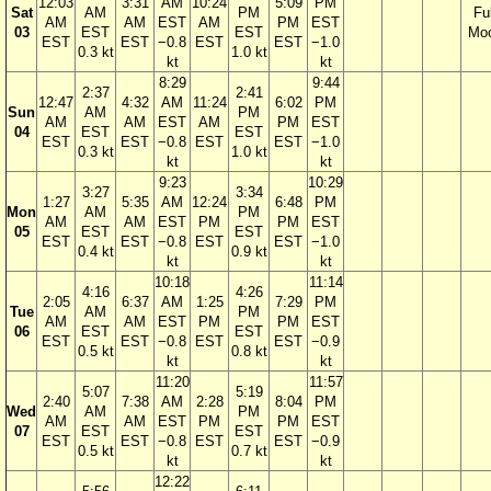
12:03
3:31
AM
10:24
5:09
PM
Sat
AM
PM
Ful
AM
AM
EST
AM
PM
EST
03
EST
EST
Mo
EST
EST
−0.8
EST
EST
−1.0
0.3 kt
1.0 kt
kt
kt
8:29
9:44
2:37
2:41
12:47
4:32
AM
11:24
6:02
PM
Sun
AM
PM
AM
AM
EST
AM
PM
EST
04
EST
EST
EST
EST
−0.8
EST
EST
−1.0
0.3 kt
1.0 kt
kt
kt
9:23
10:29
3:27
3:34
1:27
5:35
AM
12:24
6:48
PM
Mon
AM
PM
AM
AM
EST
PM
PM
EST
05
EST
EST
EST
EST
−0.8
EST
EST
−1.0
0.4 kt
0.9 kt
kt
kt
10:18
11:14
4:16
4:26
2:05
6:37
AM
1:25
7:29
PM
Tue
AM
PM
AM
AM
EST
PM
PM
EST
06
EST
EST
EST
EST
−0.8
EST
EST
−0.9
0.5 kt
0.8 kt
kt
kt
11:20
11:57
5:07
5:19
2:40
7:38
AM
2:28
8:04
PM
Wed
AM
PM
AM
AM
EST
PM
PM
EST
07
EST
EST
EST
EST
−0.8
EST
EST
−0.9
0.5 kt
0.7 kt
kt
kt
12:22