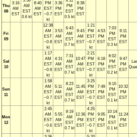
5:56
6:11
3:16
8:40
PM
3:36
8:38
Thu
AM
PM
AM
AM
EST
PM
PM
08
EST
EST
EST
EST
−0.7
EST
EST
0.6 kt
0.5 kt
kt
12:38
1:21
6:43
7:03
AM
3:53
9:43
PM
4:53
9:11
Fri
AM
PM
EST
AM
AM
EST
PM
PM
09
EST
EST
−0.8
EST
EST
−0.7
EST
EST
0.7 kt
0.3 kt
kt
kt
1:17
2:21
7:31
8:02
AM
4:31
10:47
PM
6:18
9:47
Sat
AM
PM
La
EST
AM
AM
EST
PM
PM
10
EST
EST
Quar
−0.8
EST
EST
−0.7
EST
EST
0.7 kt
0.2 kt
kt
kt
1:58
3:25
8:23
9:10
AM
5:11
11:45
PM
7:49
10:32
Sun
AM
PM
EST
AM
AM
EST
PM
PM
11
EST
EST
−0.7
EST
EST
−0.7
EST
EST
0.7 kt
0.1 kt
kt
kt
2:45
4:25
9:19
10:14
AM
5:55
12:36
PM
9:05
11:24
Mon
AM
PM
EST
AM
PM
EST
PM
PM
12
EST
EST
−0.6
EST
EST
−0.7
EST
EST
0.7 kt
0.1 kt
kt
kt
3:36
5:20