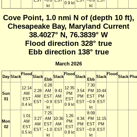
EST
−0.8
EST
EST
−0.8
EST
0.9 kt
kt
kt
Cove Point, 1.0 nmi N of (depth 10 ft),
Chesapeake Bay, Maryland Current
38.4027° N, 76.3839° W
Flood direction 328° true
Ebb direction 138° true
March 2026
Flood
Flood
Flood
Day
Slack
Slack
Slack
Slack
Slack
Slack
Pha
Ebb
Ebb
6:28
7:30
12:14
12:35
2:28
AM
9:41
3:54
PM
10:44
Sun
AM
PM
AM
EST
AM
PM
EST
PM
01
EST
EST
EST
−0.9
EST
EST
−0.9
EST
0.4 kt
0.9 kt
kt
kt
7:25
8:09
1:01
1:26
3:27
AM
10:36
4:34
PM
11:15
Mon
AM
PM
AM
EST
AM
PM
EST
PM
02
EST
EST
EST
−1.0
EST
EST
−0.9
EST
0.5 kt
0.8 kt
kt
kt