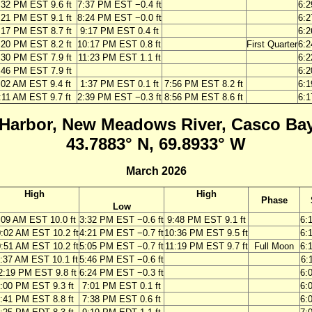
:32 PM EST 9.6 ft
7:37 PM EST −0.4 ft
6:
:21 PM EST 9.1 ft
8:24 PM EST −0.0 ft
6:
:17 PM EST 8.7 ft
9:17 PM EST 0.4 ft
6:
:20 PM EST 8.2 ft
10:17 PM EST 0.8 ft
First Quarter
6:
:30 PM EST 7.9 ft
11:23 PM EST 1.1 ft
6:
:46 PM EST 7.9 ft
6:
:02 AM EST 9.4 ft
1:37 PM EST 0.1 ft
7:56 PM EST 8.2 ft
6:
:11 AM EST 9.7 ft
2:39 PM EST −0.3 ft
8:56 PM EST 8.6 ft
6:
Harbor, New Meadows River, Casco Bay
43.7883° N, 69.8933° W
March 2026
High
High
Phase
Low
:09 AM EST 10.0 ft
3:32 PM EST −0.6 ft
9:48 PM EST 9.1 ft
6:
:02 AM EST 10.2 ft
4:21 PM EST −0.7 ft
10:36 PM EST 9.5 ft
6:
:51 AM EST 10.2 ft
5:05 PM EST −0.7 ft
11:19 PM EST 9.7 ft
Full Moon
6:
:37 AM EST 10.1 ft
5:46 PM EST −0.6 ft
6:
2:19 PM EST 9.8 ft
6:24 PM EST −0.3 ft
6:
:00 PM EST 9.3 ft
7:01 PM EST 0.1 ft
6:
:41 PM EST 8.8 ft
7:38 PM EST 0.6 ft
6: