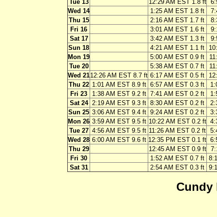
Tue 13
12:29 AM EST 1.8 ft
6:
Wed 14
1:25 AM EST 1.8 ft
7:
Thu 15
2:16 AM EST 1.7 ft
8:
Fri 16
3:01 AM EST 1.6 ft
9:
Sat 17
3:42 AM EST 1.3 ft
9:
Sun 18
4:21 AM EST 1.1 ft
10
Mon 19
5:00 AM EST 0.9 ft
11
Tue 20
5:38 AM EST 0.7 ft
11
Wed 21
12:26 AM EST 8.7 ft
6:17 AM EST 0.5 ft
12
Thu 22
1:01 AM EST 8.9 ft
6:57 AM EST 0.3 ft
1:
Fri 23
1:38 AM EST 9.2 ft
7:41 AM EST 0.2 ft
1:
Sat 24
2:19 AM EST 9.3 ft
8:30 AM EST 0.2 ft
2:
Sun 25
3:06 AM EST 9.4 ft
9:24 AM EST 0.2 ft
3:
Mon 26
3:59 AM EST 9.5 ft
10:22 AM EST 0.2 ft
4:
Tue 27
4:56 AM EST 9.5 ft
11:26 AM EST 0.2 ft
5:
Wed 28
6:00 AM EST 9.6 ft
12:35 PM EST 0.1 ft
6:
Thu 29
12:45 AM EST 0.9 ft
7:
Fri 30
1:52 AM EST 0.7 ft
8:
Sat 31
2:54 AM EST 0.3 ft
9:
Cundy 