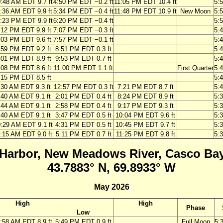
:48 AM EDT 9.7 ft
4:50 PM EDT −0.2 ft
11:05 PM EDT 10.4 ft
5:
:36 AM EDT 9.9 ft
5:34 PM EDT −0.4 ft
11:48 PM EDT 10.9 ft
New Moon
5:
:23 PM EDT 9.9 ft
6:20 PM EDT −0.4 ft
5:
:12 PM EDT 9.9 ft
7:07 PM EDT −0.3 ft
5:
:03 PM EDT 9.6 ft
7:57 PM EDT −0.1 ft
5:
:59 PM EDT 9.2 ft
8:51 PM EDT 0.3 ft
5:
:01 PM EDT 8.9 ft
9:53 PM EDT 0.7 ft
5:
:08 PM EDT 8.6 ft
11:00 PM EDT 1.1 ft
First Quarter
5:
:15 PM EDT 8.5 ft
5:
:30 AM EDT 9.3 ft
12:57 PM EDT 0.3 ft
7:21 PM EDT 8.7 ft
5:
:40 AM EDT 9.1 ft
2:01 PM EDT 0.4 ft
8:24 PM EDT 8.9 ft
5:
:44 AM EDT 9.1 ft
2:58 PM EDT 0.4 ft
9:17 PM EDT 9.3 ft
5:
:40 AM EDT 9.1 ft
3:47 PM EDT 0.5 ft
10:04 PM EDT 9.6 ft
5:
:29 AM EDT 9.1 ft
4:31 PM EDT 0.5 ft
10:45 PM EDT 9.7 ft
5:
:15 AM EDT 9.0 ft
5:11 PM EDT 0.7 ft
11:25 PM EDT 9.8 ft
5:
Harbor, New Meadows River, Casco Bay
43.7883° N, 69.8933° W
May 2026
High
High
Phase
Low
:58 AM EDT 8.9 ft
5:49 PM EDT 0.9 ft
Full Moon
5: