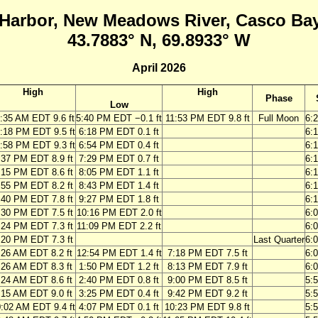
Harbor, New Meadows River, Casco Bay
43.7883° N, 69.8933° W
April 2026
High
High
Phase
Low
:35 AM EDT 9.6 ft
5:40 PM EDT −0.1 ft
11:53 PM EDT 9.8 ft
Full Moon
6:
:18 PM EDT 9.5 ft
6:18 PM EDT 0.1 ft
6:
:58 PM EDT 9.3 ft
6:54 PM EDT 0.4 ft
6:
:37 PM EDT 8.9 ft
7:29 PM EDT 0.7 ft
6:
:15 PM EDT 8.6 ft
8:05 PM EDT 1.1 ft
6:
:55 PM EDT 8.2 ft
8:43 PM EDT 1.4 ft
6:
:40 PM EDT 7.8 ft
9:27 PM EDT 1.8 ft
6:
:30 PM EDT 7.5 ft
10:16 PM EDT 2.0 ft
6:
:24 PM EDT 7.3 ft
11:09 PM EDT 2.2 ft
6:
:20 PM EDT 7.3 ft
Last Quarter
6:
:26 AM EDT 8.2 ft
12:54 PM EDT 1.4 ft
7:18 PM EDT 7.5 ft
6:
:26 AM EDT 8.3 ft
1:50 PM EDT 1.2 ft
8:13 PM EDT 7.9 ft
6:
:24 AM EDT 8.6 ft
2:40 PM EDT 0.8 ft
9:00 PM EDT 8.5 ft
5:
:15 AM EDT 9.0 ft
3:25 PM EDT 0.4 ft
9:42 PM EDT 9.2 ft
5:
:02 AM EDT 9.4 ft
4:07 PM EDT 0.1 ft
10:23 PM EDT 9.8 ft
5: