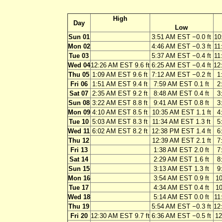
High
Day
Low
Sun 01
3:51 AM EST −0.0 ft
10
Mon 02
4:46 AM EST −0.3 ft
11
Tue 03
5:37 AM EST −0.4 ft
11
Wed 04
12:26 AM EST 9.6 ft
6:25 AM EST −0.4 ft
12
Thu 05
1:09 AM EST 9.6 ft
7:12 AM EST −0.2 ft
1
Fri 06
1:51 AM EST 9.4 ft
7:59 AM EST 0.1 ft
2
Sat 07
2:35 AM EST 9.2 ft
8:48 AM EST 0.4 ft
3
Sun 08
3:22 AM EST 8.8 ft
9:41 AM EST 0.8 ft
3
Mon 09
4:10 AM EST 8.5 ft
10:35 AM EST 1.1 ft
4
Tue 10
5:03 AM EST 8.3 ft
11:34 AM EST 1.3 ft
5
Wed 11
6:02 AM EST 8.2 ft
12:38 PM EST 1.4 ft
6
Thu 12
12:39 AM EST 2.1 ft
7
Fri 13
1:38 AM EST 2.0 ft
7
Sat 14
2:29 AM EST 1.6 ft
8
Sun 15
3:13 AM EST 1.3 ft
9
Mon 16
3:54 AM EST 0.9 ft
10
Tue 17
4:34 AM EST 0.4 ft
10
Wed 18
5:14 AM EST 0.0 ft
11
Thu 19
5:54 AM EST −0.3 ft
12
Fri 20
12:30 AM EST 9.7 ft
6:36 AM EST −0.5 ft
12