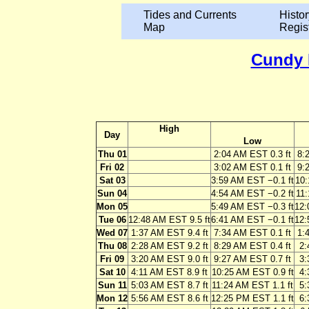
Tides and Currents
Histor
Map
Regis
Cundy 
High
Day
Low
Thu 01
2:04 AM EST 0.3 ft
8:
Fri 02
3:02 AM EST 0.1 ft
9:
Sat 03
3:59 AM EST −0.1 ft
10:
Sun 04
4:54 AM EST −0.2 ft
11:
Mon 05
5:49 AM EST −0.3 ft
12:
Tue 06
12:48 AM EST 9.5 ft
6:41 AM EST −0.1 ft
12:
Wed 07
1:37 AM EST 9.4 ft
7:34 AM EST 0.1 ft
1:
Thu 08
2:28 AM EST 9.2 ft
8:29 AM EST 0.4 ft
2:
Fri 09
3:20 AM EST 9.0 ft
9:27 AM EST 0.7 ft
3:
Sat 10
4:11 AM EST 8.9 ft
10:25 AM EST 0.9 ft
4:
Sun 11
5:03 AM EST 8.7 ft
11:24 AM EST 1.1 ft
5:
Mon 12
5:56 AM EST 8.6 ft
12:25 PM EST 1.1 ft
6: