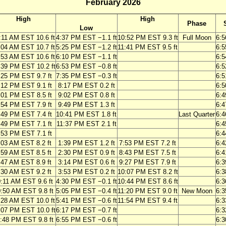
February 2026
High
High
Phase
Low
:11 AM EST 10.6 ft
4:37 PM EST −1.1 ft
10:52 PM EST 9.3 ft
Full Moon
6:
:04 AM EST 10.7 ft
5:25 PM EST −1.2 ft
11:41 PM EST 9.5 ft
6:
:53 AM EST 10.6 ft
6:10 PM EST −1.1 ft
6:
:39 PM EST 10.2 ft
6:53 PM EST −0.8 ft
6:
:25 PM EST 9.7 ft
7:35 PM EST −0.3 ft
6:
:12 PM EST 9.1 ft
8:17 PM EST 0.2 ft
6:
:01 PM EST 8.5 ft
9:02 PM EST 0.8 ft
6:
:54 PM EST 7.9 ft
9:49 PM EST 1.3 ft
6:
:49 PM EST 7.4 ft
10:41 PM EST 1.8 ft
Last Quarter
6:
:49 PM EST 7.1 ft
11:37 PM EST 2.1 ft
6:
:53 PM EST 7.1 ft
6:
:03 AM EST 8.2 ft
1:39 PM EST 1.2 ft
7:53 PM EST 7.2 ft
6:
:59 AM EST 8.5 ft
2:30 PM EST 0.9 ft
8:43 PM EST 7.5 ft
6:
:47 AM EST 8.9 ft
3:14 PM EST 0.6 ft
9:27 PM EST 7.9 ft
6:
:30 AM EST 9.2 ft
3:53 PM EST 0.2 ft
10:07 PM EST 8.2 ft
6:
:11 AM EST 9.6 ft
4:30 PM EST −0.1 ft
10:44 PM EST 8.6 ft
6:
:50 AM EST 9.8 ft
5:05 PM EST −0.4 ft
11:20 PM EST 9.0 ft
New Moon
6:
:28 AM EST 10.0 ft
5:41 PM EST −0.6 ft
11:54 PM EST 9.4 ft
6:
:07 PM EST 10.0 ft
6:17 PM EST −0.7 ft
6:
:48 PM EST 9.8 ft
6:55 PM EST −0.6 ft
6: