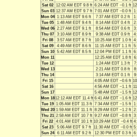
Sat 02
12:02 AM EDT 9.8 ft
6:24 AM EDT −0.1 ft
12
Sun 03
12:37 AM EDT 9.7 ft
7:01 AM EDT −0.0 ft
1
Mon 04
1:13 AM EDT 9.6 ft
7:37 AM EDT 0.2 ft
1
Tue 05
1:48 AM EDT 9.4 ft
8:14 AM EDT 0.4 ft
2
Wed 06
2:27 AM EDT 9.1 ft
8:54 AM EDT 0.6 ft
3
Thu 07
3:10 AM EDT 8.9 ft
9:38 AM EDT 0.9 ft
4
Fri 08
3:57 AM EDT 8.7 ft
10:25 AM EDT 1.0 ft
4
Sat 09
4:49 AM EDT 8.6 ft
11:15 AM EDT 1.1 ft
5
Sun 10
5:42 AM EDT 8.5 ft
12:04 PM EDT 1.1 ft
6
Mon 11
12:25 AM EDT 1.8 ft
6
Tue 12
1:24 AM EDT 1.3 ft
7
Wed 13
2:21 AM EDT 0.8 ft
8
Thu 14
3:14 AM EDT 0.1 ft
9
Fri 15
4:05 AM EDT −0.6 ft
10
Sat 16
4:56 AM EDT −1.1 ft
11
Sun 17
5:48 AM EDT −1.5 ft
12
Mon 18
12:12 AM EDT 11.4 ft
6:41 AM EDT −1.6 ft
12
Tue 19
1:05 AM EDT 11.3 ft
7:34 AM EDT −1.5 ft
1
Wed 20
1:59 AM EDT 11.1 ft
8:29 AM EDT −1.2 ft
2
Thu 21
2:58 AM EDT 10.7 ft
9:27 AM EDT −0.8 ft
3
Fri 22
4:01 AM EDT 10.1 ft
10:29 AM EDT −0.4 ft
4
Sat 23
5:06 AM EDT 9.7 ft
11:30 AM EDT −0.0 ft
5
Sun 24
6:11 AM EDT 9.2 ft
12:30 PM EDT 0.3 ft
6