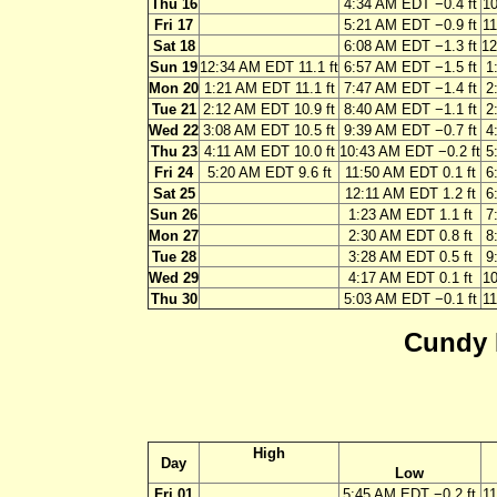
Thu 16
4:34 AM EDT −0.4 ft
10
Fri 17
5:21 AM EDT −0.9 ft
11
Sat 18
6:08 AM EDT −1.3 ft
12
Sun 19
12:34 AM EDT 11.1 ft
6:57 AM EDT −1.5 ft
1
Mon 20
1:21 AM EDT 11.1 ft
7:47 AM EDT −1.4 ft
2
Tue 21
2:12 AM EDT 10.9 ft
8:40 AM EDT −1.1 ft
2
Wed 22
3:08 AM EDT 10.5 ft
9:39 AM EDT −0.7 ft
4
Thu 23
4:11 AM EDT 10.0 ft
10:43 AM EDT −0.2 ft
5
Fri 24
5:20 AM EDT 9.6 ft
11:50 AM EDT 0.1 ft
6
Sat 25
12:11 AM EDT 1.2 ft
6
Sun 26
1:23 AM EDT 1.1 ft
7
Mon 27
2:30 AM EDT 0.8 ft
8
Tue 28
3:28 AM EDT 0.5 ft
9
Wed 29
4:17 AM EDT 0.1 ft
10
Thu 30
5:03 AM EDT −0.1 ft
11
Cundy 
High
Day
Low
Fri 01
5:45 AM EDT −0.2 ft
11