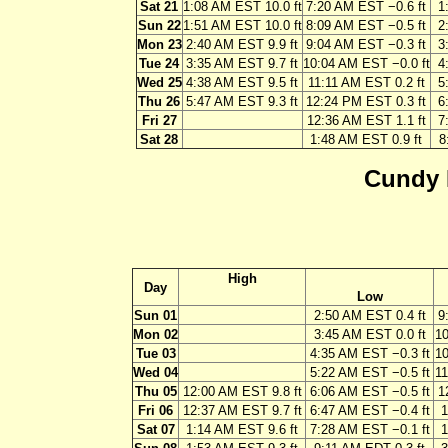
Sat 21
1:08 AM EST 10.0 ft
7:20 AM EST −0.6 ft
1
Sun 22
1:51 AM EST 10.0 ft
8:09 AM EST −0.5 ft
2
Mon 23
2:40 AM EST 9.9 ft
9:04 AM EST −0.3 ft
3
Tue 24
3:35 AM EST 9.7 ft
10:04 AM EST −0.0 ft
4
Wed 25
4:38 AM EST 9.5 ft
11:11 AM EST 0.2 ft
5
Thu 26
5:47 AM EST 9.3 ft
12:24 PM EST 0.3 ft
6
Fri 27
12:36 AM EST 1.1 ft
7
Sat 28
1:48 AM EST 0.9 ft
8
Cundy 
High
Day
Low
Sun 01
2:50 AM EST 0.4 ft
9
Mon 02
3:45 AM EST 0.0 ft
10
Tue 03
4:35 AM EST −0.3 ft
10
Wed 04
5:22 AM EST −0.5 ft
11
Thu 05
12:00 AM EST 9.8 ft
6:06 AM EST −0.5 ft
1
Fri 06
12:37 AM EST 9.7 ft
6:47 AM EST −0.4 ft
1
Sat 07
1:14 AM EST 9.6 ft
7:28 AM EST −0.1 ft
1