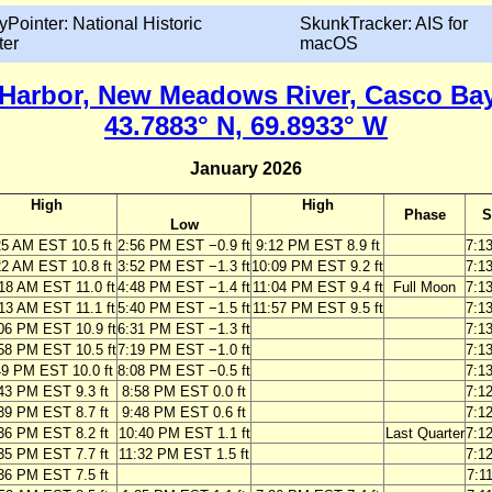
yPointer: National Historic
SkunkTracker: AIS for
ter
macOS
Harbor, New Meadows River, Casco Bay
43.7883° N, 69.8933° W
January 2026
High
High
Phase
S
Low
25 AM EST 10.5 ft
2:56 PM EST −0.9 ft
9:12 PM EST 8.9 ft
7:1
22 AM EST 10.8 ft
3:52 PM EST −1.3 ft
10:09 PM EST 9.2 ft
7:1
18 AM EST 11.0 ft
4:48 PM EST −1.4 ft
11:04 PM EST 9.4 ft
Full Moon
7:1
13 AM EST 11.1 ft
5:40 PM EST −1.5 ft
11:57 PM EST 9.5 ft
7:1
06 PM EST 10.9 ft
6:31 PM EST −1.3 ft
7:1
58 PM EST 10.5 ft
7:19 PM EST −1.0 ft
7:1
49 PM EST 10.0 ft
8:08 PM EST −0.5 ft
7:1
43 PM EST 9.3 ft
8:58 PM EST 0.0 ft
7:1
39 PM EST 8.7 ft
9:48 PM EST 0.6 ft
7:1
36 PM EST 8.2 ft
10:40 PM EST 1.1 ft
Last Quarter
7:1
35 PM EST 7.7 ft
11:32 PM EST 1.5 ft
7:1
36 PM EST 7.5 ft
7:1