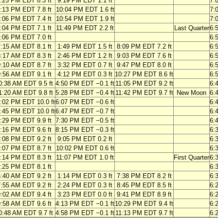
:25 PM EDT 8.3 ft
9:19 PM EDT 1.1 ft
7:
:13 PM EDT 7.8 ft
10:04 PM EDT 1.6 ft
7:
:06 PM EDT 7.4 ft
10:54 PM EDT 1.9 ft
7:
:04 PM EDT 7.1 ft
11:49 PM EDT 2.2 ft
Last Quarter
6:
:06 PM EDT 7.0 ft
6:
:15 AM EDT 8.1 ft
1:49 PM EDT 1.5 ft
8:09 PM EDT 7.2 ft
6:
:17 AM EDT 8.3 ft
2:46 PM EDT 1.2 ft
9:03 PM EDT 7.6 ft
6:
:10 AM EDT 8.7 ft
3:32 PM EDT 0.7 ft
9:47 PM EDT 8.0 ft
6:
:56 AM EDT 9.1 ft
4:12 PM EDT 0.3 ft
10:27 PM EDT 8.6 ft
6:
0:38 AM EDT 9.5 ft
4:50 PM EDT −0.1 ft
11:05 PM EDT 9.2 ft
6:
1:20 AM EDT 9.8 ft
5:28 PM EDT −0.4 ft
11:42 PM EDT 9.7 ft
New Moon
6:
:02 PM EDT 10.0 ft
6:07 PM EDT −0.6 ft
6:
:45 PM EDT 10.0 ft
6:47 PM EDT −0.7 ft
6:
:29 PM EDT 9.9 ft
7:30 PM EDT −0.5 ft
6:
:16 PM EDT 9.6 ft
8:15 PM EDT −0.3 ft
6:
:08 PM EDT 9.2 ft
9:05 PM EDT 0.2 ft
6:
:07 PM EDT 8.7 ft
10:02 PM EDT 0.6 ft
6:
:14 PM EDT 8.3 ft
11:07 PM EDT 1.0 ft
First Quarter
6:
:25 PM EDT 8.1 ft
6:
:40 AM EDT 9.2 ft
1:14 PM EDT 0.3 ft
7:38 PM EDT 8.2 ft
6:
:55 AM EDT 9.2 ft
2:24 PM EDT 0.3 ft
8:45 PM EDT 8.5 ft
6:
:02 AM EDT 9.4 ft
3:23 PM EDT 0.0 ft
9:41 PM EDT 8.9 ft
6:
:58 AM EDT 9.6 ft
4:13 PM EDT −0.1 ft
10:29 PM EDT 9.4 ft
6:
0:48 AM EDT 9.7 ft
4:58 PM EDT −0.1 ft
11:13 PM EDT 9.7 ft
6: