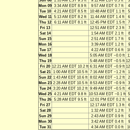
Sun 08
1:53 AM EST 9.3 ft
9:11 AM EDT 0.3 ft
3
Mon 09
3:34 AM EDT 8.9 ft
9:57 AM EDT 0.7 ft
4
Tue 10
4:21 AM EDT 8.5 ft
10:48 AM EDT 1.1 ft
5
Wed 11
5:13 AM EDT 8.2 ft
11:44 AM EDT 1.4 ft
6
Thu 12
6:11 AM EDT 8.1 ft
12:45 PM EDT 1.5 ft
7
Fri 13
12:51 AM EDT 2.3 ft
7
Sat 14
1:54 AM EDT 2.1 ft
8
Sun 15
2:51 AM EDT 1.7 ft
9
Mon 16
3:39 AM EDT 1.2 ft
9
Tue 17
4:22 AM EDT 0.6 ft
1
Wed 18
5:05 AM EDT −0.0 ft
1
Thu 19
5:48 AM EDT −0.5 ft
12
Fri 20
12:21 AM EDT 10.2 ft
6:31 AM EDT −0.9 ft
12
Sat 21
1:00 AM EDT 10.5 ft
7:16 AM EDT −1.2 ft
1
Sun 22
1:43 AM EDT 10.6 ft
8:02 AM EDT −1.2 ft
2
Mon 23
2:28 AM EDT 10.5 ft
8:53 AM EDT −0.9 ft
3
Tue 24
3:20 AM EDT 10.2 ft
9:49 AM EDT −0.5 ft
4
Wed 25
4:21 AM EDT 9.8 ft
10:53 AM EDT −0.1 ft
5
Thu 26
5:28 AM EDT 9.5 ft
12:01 PM EDT 0.2 ft
6
Fri 27
12:17 AM EDT 1.3 ft
6
Sat 28
1:32 AM EDT 1.2 ft
7
Sun 29
2:43 AM EDT 0.9 ft
9
Mon 30
3:42 AM EDT 0.4 ft
9
Tue 31
4:34 AM EDT 0.0 ft
1