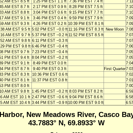
52 AM EST 8.5 ft
1:25 PM EST 1.1 ft
7:36 PM EST 7.4 ft
7:1
45 AM EST 8.7 ft
2:17 PM EST 0.9 ft
8:28 PM EST 7.5 ft
7:1
33 AM EST 8.8 ft
3:04 PM EST 0.6 ft
9:15 PM EST 7.7 ft
7:1
17 AM EST 9.1 ft
3:46 PM EST 0.4 ft
9:59 PM EST 7.9 ft
7:0
59 AM EST 9.3 ft
4:26 PM EST 0.2 ft
10:39 PM EST 8.1 ft
7:0
:38 AM EST 9.5 ft
5:02 PM EST −0.0 ft
11:16 PM EST 8.3 ft
New Moon
7:0
:16 AM EST 9.7 ft
5:37 PM EST −0.2 ft
11:52 PM EST 8.5 ft
7:0
:52 AM EST 9.8 ft
6:11 PM EST −0.3 ft
7:0
:29 PM EST 9.8 ft
6:46 PM EST −0.4 ft
7:0
08 PM EST 9.7 ft
7:23 PM EST −0.4 ft
7:0
51 PM EST 9.4 ft
8:04 PM EST −0.2 ft
7:0
39 PM EST 9.1 ft
8:49 PM EST 0.0 ft
7:0
34 PM EST 8.7 ft
9:40 PM EST 0.3 ft
First Quarter
7:0
33 PM EST 8.3 ft
10:36 PM EST 0.6 ft
7:0
40 PM EST 8.1 ft
11:37 PM EST 0.8 ft
7:0
53 PM EST 8.0 ft
7:0
10 AM EST 9.8 ft
1:45 PM EST −0.2 ft
8:03 PM EST 8.2 ft
6:5
16 AM EST 10.1 ft
2:47 PM EST −0.6 ft
9:04 PM EST 8.6 ft
6:5
15 AM EST 10.4 ft
3:44 PM EST −0.9 ft
10:00 PM EST 9.0 ft
6:5
Harbor, New Meadows River, Casco Bay
43.7883° N, 69.8933° W