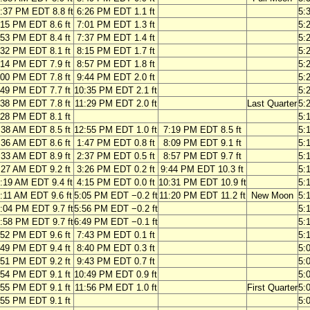
:37 PM EDT 8.8 ft
6:26 PM EDT 1.1 ft
5:
:15 PM EDT 8.6 ft
7:01 PM EDT 1.3 ft
5:
:53 PM EDT 8.4 ft
7:37 PM EDT 1.4 ft
5:
:32 PM EDT 8.1 ft
8:15 PM EDT 1.7 ft
5:
:14 PM EDT 7.9 ft
8:57 PM EDT 1.8 ft
5:
:00 PM EDT 7.8 ft
9:44 PM EDT 2.0 ft
5:
:49 PM EDT 7.7 ft
10:35 PM EDT 2.1 ft
5:
:38 PM EDT 7.8 ft
11:29 PM EDT 2.0 ft
Last Quarter
5:
:28 PM EDT 8.1 ft
5:
:38 AM EDT 8.5 ft
12:55 PM EDT 1.0 ft
7:19 PM EDT 8.5 ft
5:
:36 AM EDT 8.6 ft
1:47 PM EDT 0.8 ft
8:09 PM EDT 9.1 ft
5:
:33 AM EDT 8.9 ft
2:37 PM EDT 0.5 ft
8:57 PM EDT 9.7 ft
5:
:27 AM EDT 9.2 ft
3:26 PM EDT 0.2 ft
9:44 PM EDT 10.3 ft
5:
:19 AM EDT 9.4 ft
4:15 PM EDT 0.0 ft
10:31 PM EDT 10.9 ft
5:
:11 AM EDT 9.6 ft
5:05 PM EDT −0.2 ft
11:20 PM EDT 11.2 ft
New Moon
5:
:04 PM EDT 9.7 ft
5:56 PM EDT −0.2 ft
5:
:58 PM EDT 9.7 ft
6:49 PM EDT −0.1 ft
5:
:52 PM EDT 9.6 ft
7:43 PM EDT 0.1 ft
5:
:49 PM EDT 9.4 ft
8:40 PM EDT 0.3 ft
5:
:51 PM EDT 9.2 ft
9:43 PM EDT 0.7 ft
5:
:54 PM EDT 9.1 ft
10:49 PM EDT 0.9 ft
5:
:55 PM EDT 9.1 ft
11:56 PM EDT 1.0 ft
First Quarter
5:
:55 PM EDT 9.1 ft
5: