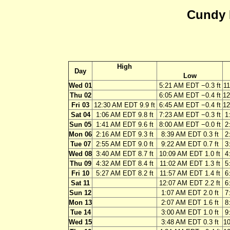
Cundy 
High
Day
Low
Wed 01
5:21 AM EDT −0.3 ft
11
Thu 02
6:05 AM EDT −0.4 ft
12
Fri 03
12:30 AM EDT 9.9 ft
6:45 AM EDT −0.4 ft
12
Sat 04
1:06 AM EDT 9.8 ft
7:23 AM EDT −0.3 ft
1
Sun 05
1:41 AM EDT 9.6 ft
8:00 AM EDT −0.0 ft
2
Mon 06
2:16 AM EDT 9.3 ft
8:39 AM EDT 0.3 ft
2
Tue 07
2:55 AM EDT 9.0 ft
9:22 AM EDT 0.7 ft
3
Wed 08
3:40 AM EDT 8.7 ft
10:09 AM EDT 1.0 ft
4
Thu 09
4:32 AM EDT 8.4 ft
11:02 AM EDT 1.3 ft
5
Fri 10
5:27 AM EDT 8.2 ft
11:57 AM EDT 1.4 ft
6
Sat 11
12:07 AM EDT 2.2 ft
6
Sun 12
1:07 AM EDT 2.0 ft
7
Mon 13
2:07 AM EDT 1.6 ft
8
Tue 14
3:00 AM EDT 1.0 ft
9
Wed 15
3:48 AM EDT 0.3 ft
10