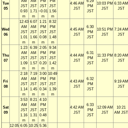
AM
AM
PM
PM
6:29
Tue
4:46 AM
10:03 PM
6:33 AM
JST
JST
JST
JST
PM
05
JST
JST
JST
0.93
1.71
−0.01
1.56
JST
m
m
m
m
12:43
6:07
1:21
8:32
AM
AM
PM
PM
6:30
Wed
4:45 AM
10:51 PM
7:24 AM
JST
JST
JST
JST
PM
06
JST
JST
JST
1.01
1.66
0.08
1.48
JST
m
m
m
m
1:23
6:39
2:05
9:34
AM
AM
PM
PM
6:31
Thu
4:44 AM
11:33 PM
8:20 AM
JST
JST
JST
JST
PM
07
JST
JST
JST
1.09
1.57
0.20
1.42
JST
m
m
m
m
2:18
7:19
3:00
10:49
AM
AM
PM
PM
6:32
Fri
4:43 AM
9:19 AM
JST
JST
JST
JST
PM
08
JST
JST
1.14
1.45
0.34
1.39
JST
m
m
m
m
3:53
8:21
4:10
AM
AM
PM
6:33
Sat
4:42 AM
12:09 AM
10:21
JST
JST
JST
PM
09
JST
JST
AM JST
1.16
1.31
0.48
JST
m
m
m
12:05
6:05
10:25
5:36