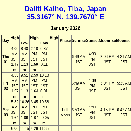
Daiiti Kaiho, Tiba, Japan
35.3167° N, 139.7670° E
January 2026
High
High
High
Day
Phase
Sunrise
Sunset
Moonrise
Moonse
Low
Low
4:09
8:48
2:10
9:37
AM
AM
PM
PM
4:39
Thu
6:49 AM
2:03 PM
4:21 AM
JST
JST
JST
JST
PM
01
JST
JST
JST
1.47
1.13
1.59
0.11
JST
m
m
m
m
4:55
9:51
2:59
10:18
AM
AM
PM
PM
4:39
Fri
6:49 AM
3:04 PM
5:35 AM
JST
JST
JST
JST
PM
02
JST
JST
JST
1.57
1.13
1.64
0.01
JST
m
m
m
m
5:32
10:36
3:45
10:58
AM
AM
PM
PM
4:40
Sat
Full
6:50 AM
4:15 PM
6:42 AM
JST
JST
JST
JST
PM
03
Moon
JST
JST
JST
1.64
1.09
1.67
−0.05
JST
m
m
m
m
6:06
11:16
4:29
11:35