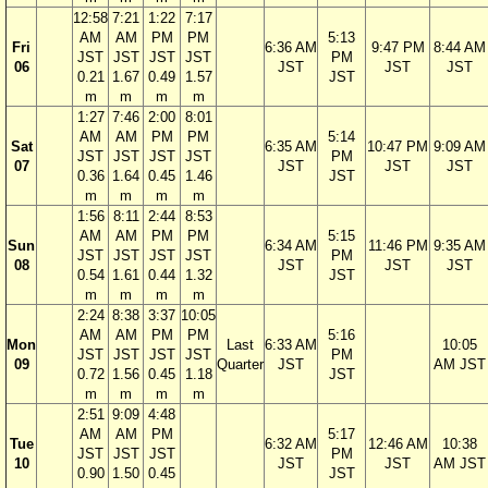
12:58
7:21
1:22
7:17
AM
AM
PM
PM
5:13
Fri
6:36 AM
9:47 PM
8:44 AM
JST
JST
JST
JST
PM
06
JST
JST
JST
0.21
1.67
0.49
1.57
JST
m
m
m
m
1:27
7:46
2:00
8:01
AM
AM
PM
PM
5:14
Sat
6:35 AM
10:47 PM
9:09 AM
JST
JST
JST
JST
PM
07
JST
JST
JST
0.36
1.64
0.45
1.46
JST
m
m
m
m
1:56
8:11
2:44
8:53
AM
AM
PM
PM
5:15
Sun
6:34 AM
11:46 PM
9:35 AM
JST
JST
JST
JST
PM
08
JST
JST
JST
0.54
1.61
0.44
1.32
JST
m
m
m
m
2:24
8:38
3:37
10:05
AM
AM
PM
PM
5:16
Mon
Last
6:33 AM
10:05
JST
JST
JST
JST
PM
09
Quarter
JST
AM JST
0.72
1.56
0.45
1.18
JST
m
m
m
m
2:51
9:09
4:48
AM
AM
PM
5:17
Tue
6:32 AM
12:46 AM
10:38
JST
JST
JST
PM
10
JST
JST
AM JST
0.90
1.50
0.45
JST