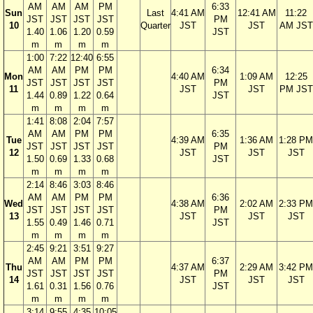
AM
AM
AM
PM
6:33
Sun
Last
4:41 AM
12:41 AM
11:22
JST
JST
JST
JST
PM
10
Quarter
JST
JST
AM JST
1.40
1.06
1.20
0.59
JST
m
m
m
m
1:00
7:22
12:40
6:55
AM
AM
PM
PM
6:34
Mon
4:40 AM
1:09 AM
12:25
JST
JST
JST
JST
PM
11
JST
JST
PM JST
1.44
0.89
1.22
0.64
JST
m
m
m
m
1:41
8:08
2:04
7:57
AM
AM
PM
PM
6:35
Tue
4:39 AM
1:36 AM
1:28 PM
JST
JST
JST
JST
PM
12
JST
JST
JST
1.50
0.69
1.33
0.68
JST
m
m
m
m
2:14
8:46
3:03
8:46
AM
AM
PM
PM
6:36
Wed
4:38 AM
2:02 AM
2:33 PM
JST
JST
JST
JST
PM
13
JST
JST
JST
1.55
0.49
1.46
0.71
JST
m
m
m
m
2:45
9:21
3:51
9:27
AM
AM
PM
PM
6:37
Thu
4:37 AM
2:29 AM
3:42 PM
JST
JST
JST
JST
PM
14
JST
JST
JST
1.61
0.31
1.56
0.76
JST
m
m
m
m
3:14
9:55
4:35
10:05