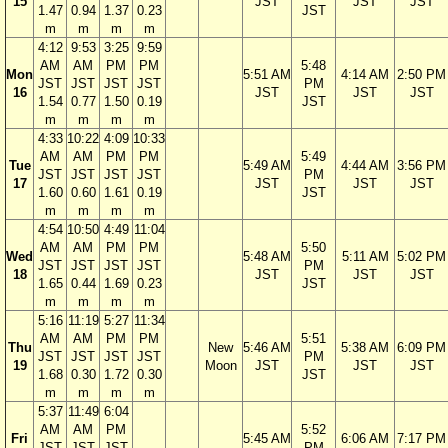
15
JST
JST
JST
1.47
0.94
1.37
0.23
JST
m
m
m
m
4:12
9:53
3:25
9:59
AM
AM
PM
PM
5:48
Mon
5:51 AM
4:14 AM
2:50 PM
JST
JST
JST
JST
PM
16
JST
JST
JST
1.54
0.77
1.50
0.19
JST
m
m
m
m
4:33
10:22
4:09
10:33
AM
AM
PM
PM
5:49
Tue
5:49 AM
4:44 AM
3:56 PM
JST
JST
JST
JST
PM
17
JST
JST
JST
1.60
0.60
1.61
0.19
JST
m
m
m
m
4:54
10:50
4:49
11:04
AM
AM
PM
PM
5:50
Wed
5:48 AM
5:11 AM
5:02 PM
JST
JST
JST
JST
PM
18
JST
JST
JST
1.65
0.44
1.69
0.23
JST
m
m
m
m
5:16
11:19
5:27
11:34
AM
AM
PM
PM
5:51
Thu
New
5:46 AM
5:38 AM
6:09 PM
JST
JST
JST
JST
PM
19
Moon
JST
JST
JST
1.68
0.30
1.72
0.30
JST
m
m
m
m
5:37
11:49
6:04
AM
AM
PM
5:52
Fri
5:45 AM
6:06 AM
7:17 PM
JST
JST
JST
PM