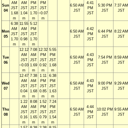
AM
AM
PM
PM
4:41
Sun
6:50 AM
5:30 PM
7:37 AM
JST
JST
JST
JST
PM
04
JST
JST
JST
1.68
1.04
1.70
−0.07
JST
m
m
m
m
6:38
11:55
5:12
AM
AM
PM
4:42
Mon
6:50 AM
6:44 PM
8:22 AM
JST
JST
JST
PM
05
JST
JST
JST
1.70
0.98
1.70
JST
m
m
m
12:12
7:08
12:32
5:55
AM
AM
PM
PM
4:43
Tue
6:50 AM
7:54 PM
8:59 AM
JST
JST
JST
JST
PM
06
JST
JST
JST
−0.03
1.69
0.92
1.68
JST
m
m
m
m
12:47
7:38
1:11
6:38
AM
AM
PM
PM
4:43
Wed
6:50 AM
9:00 PM
9:29 AM
JST
JST
JST
JST
PM
07
JST
JST
JST
0.04
1.68
0.85
1.63
JST
m
m
m
m
1:22
8:08
1:52
7:24
AM
AM
PM
PM
4:44
Thu
6:50 AM
10:02 PM
9:55 AM
JST
JST
JST
JST
PM
08
JST
JST
JST
0.16
1.65
0.79
1.54
JST
m
m
m
m
1:57
8:38
2:38
8:15