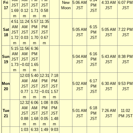
Fri
New
5:06 AM
4:33 AM
6:07 PM
JST
JST
JST
JST
PM
17
Moon
JST
JST
JST
1.69
0.12
1.71
0.58
JST
m
m
m
m
4:51
11:24
5:57
11:35
AM
AM
PM
PM
6:15
Sat
5:05 AM
5:05 AM
7:22 PM
JST
JST
JST
JST
PM
18
JST
JST
JST
1.72
0.03
1.70
0.67
JST
m
m
m
m
5:15
11:56
6:36
AM
AM
PM
6:16
Sun
5:04 AM
5:43 AM
8:38 PM
JST
JST
JST
PM
19
JST
JST
JST
1.73
−0.02
1.65
JST
m
m
m
12:03
5:40
12:31
7:18
AM
AM
PM
PM
6:17
Mon
5:02 AM
6:30 AM
9:53 PM
JST
JST
JST
JST
PM
20
JST
JST
JST
0.77
1.72
−0.01
1.57
JST
m
m
m
m
12:32
6:06
1:08
8:05
AM
AM
PM
PM
6:18
Tue
5:01 AM
7:26 AM
11:02
JST
JST
JST
JST
PM
21
JST
JST
PM JST
0.88
1.68
0.05
1.48
JST
m
m
m
m
1:03
6:33
1:49
9:03