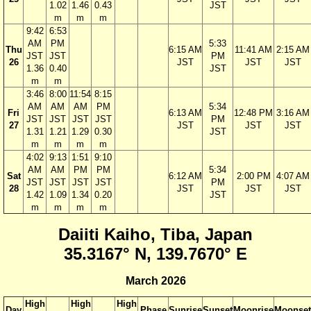
1.02
1.46
0.43
JST
m
m
m
9:42
6:53
AM
PM
5:33
Thu
6:15 AM
11:41 AM
2:15 AM
JST
JST
PM
26
JST
JST
JST
1.36
0.40
JST
m
m
3:46
8:00
11:54
8:15
AM
AM
AM
PM
5:34
Fri
6:13 AM
12:48 PM
3:16 AM
JST
JST
JST
JST
PM
27
JST
JST
JST
1.31
1.21
1.29
0.30
JST
m
m
m
m
4:02
9:13
1:51
9:10
AM
AM
PM
PM
5:34
Sat
6:12 AM
2:00 PM
4:07 AM
JST
JST
JST
JST
PM
28
JST
JST
JST
1.42
1.09
1.34
0.20
JST
m
m
m
m
Daiiti Kaiho, Tiba, Japan
35.3167° N, 139.7670° E
March 2026
High
High
High
Day
Phase
Sunrise
Sunset
Moonrise
Moonset