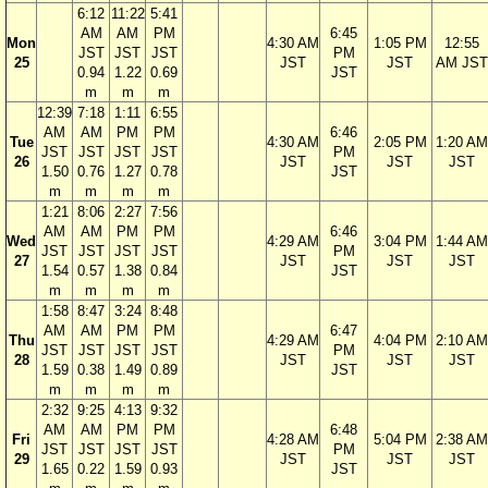
6:12
11:22
5:41
AM
AM
PM
6:45
Mon
4:30 AM
1:05 PM
12:55
JST
JST
JST
PM
25
JST
JST
AM JST
0.94
1.22
0.69
JST
m
m
m
12:39
7:18
1:11
6:55
AM
AM
PM
PM
6:46
Tue
4:30 AM
2:05 PM
1:20 AM
JST
JST
JST
JST
PM
26
JST
JST
JST
1.50
0.76
1.27
0.78
JST
m
m
m
m
1:21
8:06
2:27
7:56
AM
AM
PM
PM
6:46
Wed
4:29 AM
3:04 PM
1:44 AM
JST
JST
JST
JST
PM
27
JST
JST
JST
1.54
0.57
1.38
0.84
JST
m
m
m
m
1:58
8:47
3:24
8:48
AM
AM
PM
PM
6:47
Thu
4:29 AM
4:04 PM
2:10 AM
JST
JST
JST
JST
PM
28
JST
JST
JST
1.59
0.38
1.49
0.89
JST
m
m
m
m
2:32
9:25
4:13
9:32
AM
AM
PM
PM
6:48
Fri
4:28 AM
5:04 PM
2:38 AM
JST
JST
JST
JST
PM
29
JST
JST
JST
1.65
0.22
1.59
0.93
JST