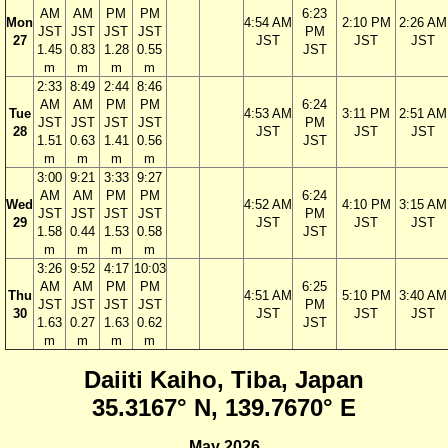
AM
AM
PM
PM
6:23
Mon
4:54 AM
2:10 PM
2:26 AM
JST
JST
JST
JST
PM
27
JST
JST
JST
1.45
0.83
1.28
0.55
JST
m
m
m
m
2:33
8:49
2:44
8:46
AM
AM
PM
PM
6:24
Tue
4:53 AM
3:11 PM
2:51 AM
JST
JST
JST
JST
PM
28
JST
JST
JST
1.51
0.63
1.41
0.56
JST
m
m
m
m
3:00
9:21
3:33
9:27
AM
AM
PM
PM
6:24
Wed
4:52 AM
4:10 PM
3:15 AM
JST
JST
JST
JST
PM
29
JST
JST
JST
1.58
0.44
1.53
0.58
JST
m
m
m
m
3:26
9:52
4:17
10:03
AM
AM
PM
PM
6:25
Thu
4:51 AM
5:10 PM
3:40 AM
JST
JST
JST
JST
PM
30
JST
JST
JST
1.63
0.27
1.63
0.62
JST
m
m
m
m
Daiiti Kaiho, Tiba, Japan
35.3167° N, 139.7670° E
May 2026