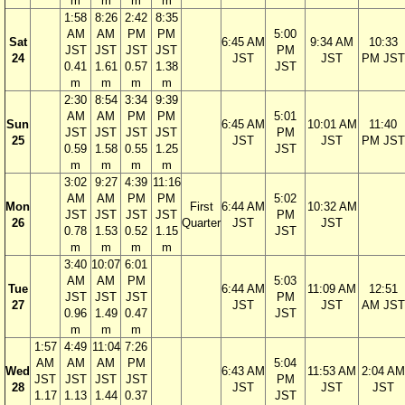
m
m
m
m
1:58
8:26
2:42
8:35
AM
AM
PM
PM
5:00
Sat
6:45 AM
9:34 AM
10:33
JST
JST
JST
JST
PM
24
JST
JST
PM JST
0.41
1.61
0.57
1.38
JST
m
m
m
m
2:30
8:54
3:34
9:39
AM
AM
PM
PM
5:01
Sun
6:45 AM
10:01 AM
11:40
JST
JST
JST
JST
PM
25
JST
JST
PM JST
0.59
1.58
0.55
1.25
JST
m
m
m
m
3:02
9:27
4:39
11:16
AM
AM
PM
PM
5:02
Mon
First
6:44 AM
10:32 AM
JST
JST
JST
JST
PM
26
Quarter
JST
JST
0.78
1.53
0.52
1.15
JST
m
m
m
m
3:40
10:07
6:01
AM
AM
PM
5:03
Tue
6:44 AM
11:09 AM
12:51
JST
JST
JST
PM
27
JST
JST
AM JST
0.96
1.49
0.47
JST
m
m
m
1:57
4:49
11:04
7:26
AM
AM
AM
PM
5:04
Wed
6:43 AM
11:53 AM
2:04 AM
JST
JST
JST
JST
PM
28
JST
JST
JST
1.17
1.13
1.44
0.37
JST