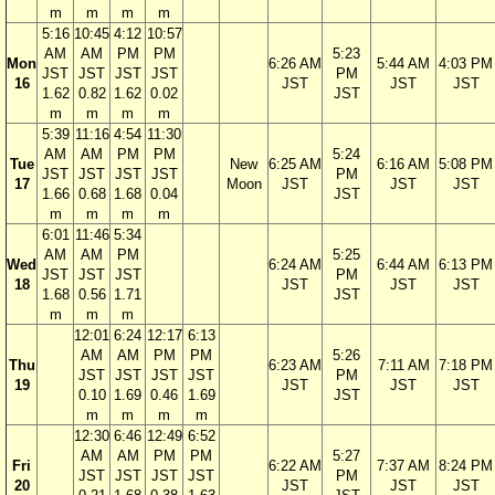
m
m
m
m
5:16
10:45
4:12
10:57
AM
AM
PM
PM
5:23
Mon
6:26 AM
5:44 AM
4:03 PM
JST
JST
JST
JST
PM
16
JST
JST
JST
1.62
0.82
1.62
0.02
JST
m
m
m
m
5:39
11:16
4:54
11:30
AM
AM
PM
PM
5:24
Tue
New
6:25 AM
6:16 AM
5:08 PM
JST
JST
JST
JST
PM
17
Moon
JST
JST
JST
1.66
0.68
1.68
0.04
JST
m
m
m
m
6:01
11:46
5:34
AM
AM
PM
5:25
Wed
6:24 AM
6:44 AM
6:13 PM
JST
JST
JST
PM
18
JST
JST
JST
1.68
0.56
1.71
JST
m
m
m
12:01
6:24
12:17
6:13
AM
AM
PM
PM
5:26
Thu
6:23 AM
7:11 AM
7:18 PM
JST
JST
JST
JST
PM
19
JST
JST
JST
0.10
1.69
0.46
1.69
JST
m
m
m
m
12:30
6:46
12:49
6:52
AM
AM
PM
PM
5:27
Fri
6:22 AM
7:37 AM
8:24 PM
JST
JST
JST
JST
PM
20
JST
JST
JST