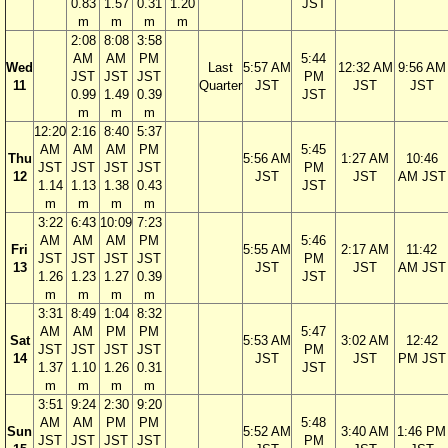
0.83
1.57
0.31
1.20
JST
m
m
m
m
2:08
8:08
3:58
AM
AM
PM
5:44
Wed
Last
5:57 AM
12:32 AM
9:56 AM
JST
JST
JST
PM
11
Quarter
JST
JST
JST
0.99
1.49
0.39
JST
m
m
m
12:20
2:16
8:40
5:37
AM
AM
AM
PM
5:45
Thu
5:56 AM
1:27 AM
10:46
JST
JST
JST
JST
PM
12
JST
JST
AM JST
1.14
1.13
1.38
0.43
JST
m
m
m
m
3:22
6:43
10:09
7:23
AM
AM
AM
PM
5:46
Fri
5:55 AM
2:17 AM
11:42
JST
JST
JST
JST
PM
13
JST
JST
AM JST
1.26
1.23
1.27
0.39
JST
m
m
m
m
3:31
8:49
1:04
8:32
AM
AM
PM
PM
5:47
Sat
5:53 AM
3:02 AM
12:42
JST
JST
JST
JST
PM
14
JST
JST
PM JST
1.37
1.10
1.26
0.31
JST
m
m
m
m
3:51
9:24
2:30
9:20
AM
AM
PM
PM
5:48
Sun
5:52 AM
3:40 AM
1:46 PM
JST
JST
JST
JST
PM