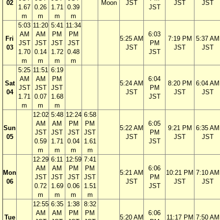
02
Moon
JST
JST
JST
1.67
0.26
1.71
0.39
JST
m
m
m
m
5:03
11:20
5:41
11:34
AM
AM
PM
PM
6:03
Fri
5:25 AM
7:19 PM
5:37 AM
JST
JST
JST
JST
PM
03
JST
JST
JST
1.70
0.14
1.72
0.48
JST
m
m
m
m
5:25
11:51
6:19
AM
AM
PM
6:04
Sat
5:24 AM
8:20 PM
6:04 AM
JST
JST
JST
PM
04
JST
JST
JST
1.71
0.07
1.68
JST
m
m
m
12:02
5:48
12:24
6:58
AM
AM
PM
PM
6:05
Sun
5:22 AM
9:21 PM
6:35 AM
JST
JST
JST
JST
PM
05
JST
JST
JST
0.59
1.71
0.04
1.61
JST
m
m
m
m
12:29
6:11
12:59
7:41
AM
AM
PM
PM
6:06
Mon
5:21 AM
10:21 PM
7:10 AM
JST
JST
JST
JST
PM
06
JST
JST
JST
0.72
1.69
0.06
1.51
JST
m
m
m
m
12:55
6:35
1:38
8:32
AM
AM
PM
PM
6:06
Tue
5:20 AM
11:17 PM
7:50 AM