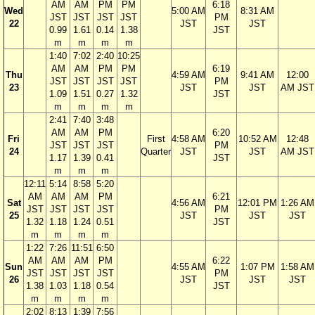
AM
AM
PM
PM
6:18
Wed
5:00 AM
8:31 AM
JST
JST
JST
JST
PM
22
JST
JST
0.99
1.61
0.14
1.38
JST
m
m
m
m
1:40
7:02
2:40
10:25
AM
AM
PM
PM
6:19
Thu
4:59 AM
9:41 AM
12:00
JST
JST
JST
JST
PM
23
JST
JST
AM JST
1.09
1.51
0.27
1.32
JST
m
m
m
m
2:41
7:40
3:48
AM
AM
PM
6:20
Fri
First
4:58 AM
10:52 AM
12:48
JST
JST
JST
PM
24
Quarter
JST
JST
AM JST
1.17
1.39
0.41
JST
m
m
m
12:11
5:14
8:58
5:20
AM
AM
AM
PM
6:21
Sat
4:56 AM
12:01 PM
1:26 AM
JST
JST
JST
JST
PM
25
JST
JST
JST
1.32
1.18
1.24
0.51
JST
m
m
m
m
1:22
7:26
11:51
6:50
AM
AM
AM
PM
6:22
Sun
4:55 AM
1:07 PM
1:58 AM
JST
JST
JST
JST
PM
26
JST
JST
JST
1.38
1.03
1.18
0.54
JST
m
m
m
m
2:02
8:13
1:39
7:56