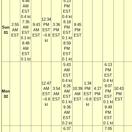
4:46
5:23
AM
PM
EST
EST
0.4 kt
0.4 kt
12:34
7:35
8:18
2:55
9:43
PM
3:36
9:45
Sun
AM
PM
AM
AM
EST
PM
PM
01
EST
EST
EST
EST
−0.8
EST
EST
0.1 kt
0.1 kt
kt
8:48
8:59
AM
PM
EST
EST
0.1 kt
0.1 kt
5:43
6:13
AM
PM
EST
EST
0.4 kt
0.4 kt
12:47
1:34
8:26
9:07
AM
3:54
10:39
PM
4:27
10:43
Mon
AM
PM
EST
AM
AM
EST
PM
PM
02
EST
EST
−0.8
EST
EST
−0.8
EST
EST
0.1 kt
0.1 kt
kt
kt
9:36
9:49
AM
PM
EST
EST
0.2 kt
0.1 kt
6:37
7:05