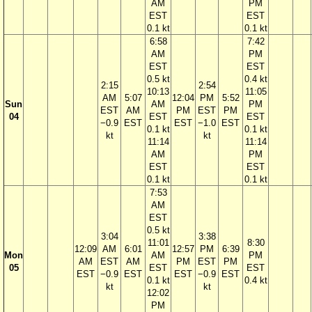
AM
PM
EST
EST
0.1 kt
0.1 kt
6:58
7:42
AM
PM
EST
EST
0.5 kt
0.4 kt
2:15
2:54
10:13
11:05
AM
5:07
12:04
PM
5:52
Sun
AM
PM
EST
AM
PM
EST
PM
04
EST
EST
−0.9
EST
EST
−1.0
EST
0.1 kt
0.1 kt
kt
kt
11:14
11:14
AM
PM
EST
EST
0.1 kt
0.1 kt
7:53
AM
EST
0.5 kt
3:04
3:38
11:01
8:30
12:09
AM
6:01
12:57
PM
6:39
Mon
AM
PM
AM
EST
AM
PM
EST
PM
05
EST
EST
EST
−0.9
EST
EST
−0.9
EST
0.1 kt
0.4 kt
kt
kt
12:02
PM