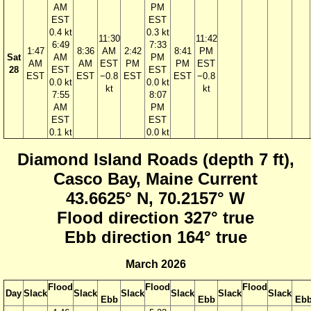
AM
PM
EST
EST
0.4 kt
0.3 kt
11:30
11:42
6:49
7:33
1:47
8:36
AM
2:42
8:41
PM
Sat
AM
PM
AM
AM
EST
PM
PM
EST
28
EST
EST
EST
EST
−0.8
EST
EST
−0.8
0.0 kt
0.0 kt
kt
kt
7:55
8:07
AM
PM
EST
EST
0.1 kt
0.0 kt
Diamond Island Roads (depth 7 ft),
Casco Bay, Maine Current
43.6625° N, 70.2157° W
Flood direction 327° true
Ebb direction 164° true
March 2026
Flood
Flood
Flood
Day
Slack
Slack
Slack
Slack
Slack
Slack
Ebb
Ebb
Eb