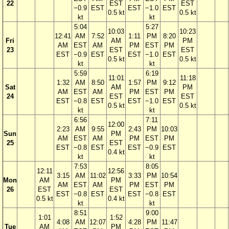
22
EST
EST
−0.9
EST
EST
−1.0
EST
0.5 kt
0.5 kt
kt
kt
5:04
5:27
10:03
10:23
12:41
AM
7:52
1:11
PM
8:20
Fri
AM
PM
AM
EST
AM
PM
EST
PM
23
EST
EST
EST
−0.9
EST
EST
−1.0
EST
0.5 kt
0.5 kt
kt
kt
5:59
6:19
11:01
11:18
1:32
AM
8:50
1:57
PM
9:12
Sat
AM
PM
AM
EST
AM
PM
EST
PM
24
EST
EST
EST
−0.8
EST
EST
−1.0
EST
0.5 kt
0.5 kt
kt
kt
6:56
7:11
12:00
2:23
AM
9:55
2:43
PM
10:03
Sun
PM
AM
EST
AM
PM
EST
PM
25
EST
EST
−0.8
EST
EST
−0.9
EST
0.4 kt
kt
kt
7:53
8:05
12:11
12:56
3:15
AM
11:02
3:33
PM
10:54
Mon
AM
PM
AM
EST
AM
PM
EST
PM
26
EST
EST
EST
−0.8
EST
EST
−0.8
EST
0.5 kt
0.4 kt
kt
kt
8:51
9:00
1:01
1:52
4:08
AM
12:07
4:28
PM
11:47
Tue
AM
PM