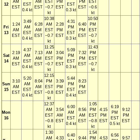
AM
AM
EST
PM
PM
EST
12
EST
EST
EST
EST
−0.7
EST
EST
−0.6
0.4 kt
0.3 kt
kt
kt
10:38
10:50
3:49
4:31
1:24
6:28
AM
2:28
6:40
PM
Fri
AM
PM
AM
AM
EST
PM
PM
EST
13
EST
EST
EST
EST
−0.7
EST
EST
−0.7
0.4 kt
0.3 kt
kt
kt
11:25
11:43
4:37
5:09
2:19
7:13
AM
3:04
7:32
PM
Sat
AM
PM
AM
AM
EST
PM
PM
EST
14
EST
EST
EST
EST
−0.7
EST
EST
−0.7
0.4 kt
0.3 kt
kt
kt
12:15
5:20
5:44
3:10
8:04
PM
3:39
8:23
Sun
AM
PM
AM
AM
EST
PM
PM
15
EST
EST
EST
EST
−0.8
EST
EST
0.4 kt
0.4 kt
kt
12:37
1:05
6:00
6:19
AM
3:54
8:56
PM
4:15
9:12
Mon
AM
PM
EST
AM
AM
EST
PM
PM
16
EST
EST
−0.8
EST
EST
−0.8
EST
EST
0.4 kt
0.5 kt
kt
kt
1:30
1:54
6:40
6:56
AM
4:33
9:44
PM
4:53
9:57