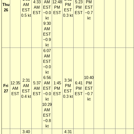
4:33
AM
12:48
5:23
PM
Thu
AM
PM
AM
EST
PM
PM
EST
26
EST
EST
EST
−0.0
EST
EST
−0.7
0.5 kt
0.3 kt
kt
kt
9:30
AM
EST
−0.9
kt
6:07
AM
EST
−0.0
kt
6:56
10:40
2:31
3:34
12:35
5:37
AM
1:45
6:41
PM
Fri
AM
PM
AM
AM
EST
PM
PM
EST
27
EST
EST
EST
EST
−0.0
EST
EST
−0.7
0.4 kt
0.3 kt
kt
kt
10:29
AM
EST
−0.8
kt
3:40
4:31