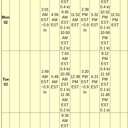
EST
EST
0.4 kt
0.4 kt
2:01
2:39
9:45
10:32
AM
4:59
11:52
PM
5:32
11:51
Mon
AM
PM
EST
AM
AM
EST
PM
PM
02
EST
EST
−0.9
EST
EST
−0.9
EST
EST
0.1 kt
0.1 kt
kt
kt
10:50
10:58
AM
PM
EST
EST
0.2 kt
0.1 kt
7:43
8:12
AM
PM
EST
EST
0.4 kt
0.4 kt
2:49
3:20
10:39
11:18
AM
5:49
12:38
PM
6:21
Tue
AM
PM
EST
AM
PM
EST
PM
03
EST
EST
−0.9
EST
EST
−0.9
EST
0.1 kt
0.1 kt
kt
kt
11:36
11:48
AM
PM
EST
EST
0.2 kt
0.1 kt
8:34
AM
EST