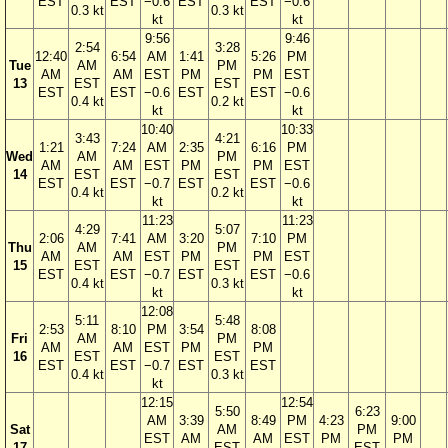
EST
EST
−0.6
EST
EST
−0.6
0.3 kt
0.3 kt
kt
kt
9:56
9:46
2:54
3:28
12:40
6:54
AM
1:41
5:26
PM
Tue
AM
PM
AM
AM
EST
PM
PM
EST
13
EST
EST
EST
EST
−0.6
EST
EST
−0.6
0.4 kt
0.2 kt
kt
kt
10:40
10:33
3:43
4:21
1:21
7:24
AM
2:35
6:16
PM
Wed
AM
PM
AM
AM
EST
PM
PM
EST
14
EST
EST
EST
EST
−0.7
EST
EST
−0.6
0.4 kt
0.2 kt
kt
kt
11:23
11:23
4:29
5:07
2:06
7:41
AM
3:20
7:10
PM
Thu
AM
PM
AM
AM
EST
PM
PM
EST
15
EST
EST
EST
EST
−0.7
EST
EST
−0.6
0.4 kt
0.3 kt
kt
kt
12:08
5:11
5:48
2:53
8:10
PM
3:54
8:08
Fri
AM
PM
AM
AM
EST
PM
PM
16
EST
EST
EST
EST
−0.7
EST
EST
0.4 kt
0.3 kt
kt
12:15
12:54
5:50
6:23
AM
3:39
8:49
PM
4:23
9:00
Sat
AM
PM
EST
AM
AM
EST
PM
PM
17
EST
EST