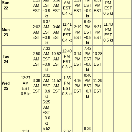
1:13
AM
8:38
1:29
PM
8:39
Sun
AM
PM
AM
EST
AM
PM
EST
PM
22
EST
EST
EST
−0.9
EST
EST
−0.9
EST
0.4 kt
0.5 kt
kt
kt
6:37
6:48
11:41
11:43
2:02
AM
9:46
2:19
PM
9:31
Mon
AM
PM
AM
EST
AM
PM
EST
PM
23
EST
EST
EST
−0.9
EST
EST
−0.8
EST
0.4 kt
0.5 kt
kt
kt
7:33
7:42
12:40
2:50
AM
10:52
3:14
PM
10:28
Tue
PM
AM
EST
AM
PM
EST
PM
24
EST
EST
−0.9
EST
EST
−0.8
EST
0.3 kt
kt
kt
8:31
8:40
12:37
1:35
3:39
AM
11:52
4:16
PM
11:29
Wed
AM
PM
AM
EST
AM
PM
EST
PM
25
EST
EST
EST
−0.9
EST
EST
−0.7
EST
0.5 kt
0.3 kt
kt
kt
5:25
AM
EST
−0.0
kt
5:52
9:39
1:31
2:32