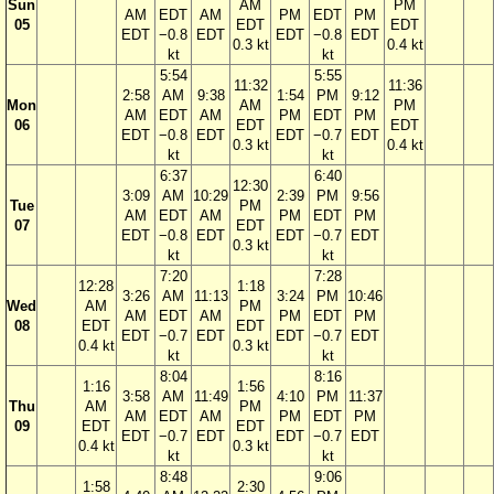
Sun
AM
PM
AM
EDT
AM
PM
EDT
PM
05
EDT
EDT
EDT
−0.8
EDT
EDT
−0.8
EDT
0.3 kt
0.4 kt
kt
kt
5:54
5:55
11:32
11:36
2:58
AM
9:38
1:54
PM
9:12
Mon
AM
PM
AM
EDT
AM
PM
EDT
PM
06
EDT
EDT
EDT
−0.8
EDT
EDT
−0.7
EDT
0.3 kt
0.4 kt
kt
kt
6:37
6:40
12:30
3:09
AM
10:29
2:39
PM
9:56
Tue
PM
AM
EDT
AM
PM
EDT
PM
07
EDT
EDT
−0.8
EDT
EDT
−0.7
EDT
0.3 kt
kt
kt
7:20
7:28
12:28
1:18
3:26
AM
11:13
3:24
PM
10:46
Wed
AM
PM
AM
EDT
AM
PM
EDT
PM
08
EDT
EDT
EDT
−0.7
EDT
EDT
−0.7
EDT
0.4 kt
0.3 kt
kt
kt
8:04
8:16
1:16
1:56
3:58
AM
11:49
4:10
PM
11:37
Thu
AM
PM
AM
EDT
AM
PM
EDT
PM
09
EDT
EDT
EDT
−0.7
EDT
EDT
−0.7
EDT
0.4 kt
0.3 kt
kt
kt
8:48
9:06
1:58
2:30