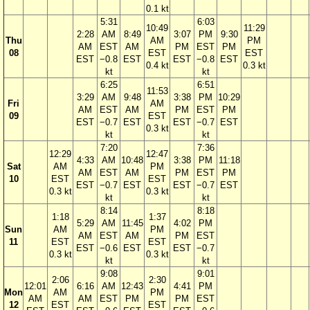
0.1 kt
5:31
6:03
10:49
11:29
2:28
AM
8:49
3:07
PM
9:30
Thu
AM
PM
AM
EST
AM
PM
EST
PM
08
EST
EST
EST
−0.8
EST
EST
−0.8
EST
0.4 kt
0.3 kt
kt
kt
6:25
6:51
11:53
3:29
AM
9:48
3:38
PM
10:29
Fri
AM
AM
EST
AM
PM
EST
PM
09
EST
EST
−0.7
EST
EST
−0.7
EST
0.3 kt
kt
kt
7:20
7:36
12:29
12:47
4:33
AM
10:48
3:38
PM
11:18
Sat
AM
PM
AM
EST
AM
PM
EST
PM
10
EST
EST
EST
−0.7
EST
EST
−0.7
EST
0.3 kt
0.3 kt
kt
kt
8:14
8:18
1:18
1:37
5:29
AM
11:45
4:02
PM
Sun
AM
PM
AM
EST
AM
PM
EST
11
EST
EST
EST
−0.6
EST
EST
−0.7
0.3 kt
0.3 kt
kt
kt
9:08
9:01
2:06
2:30
12:01
6:16
AM
12:43
4:41
PM
Mon
AM
PM
AM
AM
EST
PM
PM
EST
12
EST
EST