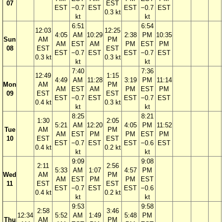
07
EST
EST
−0.7
EST
EST
−0.7
EST
0.3 kt
kt
kt
6:51
6:54
12:03
12:25
4:05
AM
10:29
2:38
PM
10:35
Sun
AM
PM
AM
EST
AM
PM
EST
PM
08
EST
EST
EST
−0.7
EST
EST
−0.7
EST
0.3 kt
0.3 kt
kt
kt
7:40
7:36
12:49
1:15
4:49
AM
11:28
3:19
PM
11:14
Mon
AM
PM
AM
EST
AM
PM
EST
PM
09
EST
EST
EST
−0.7
EST
EST
−0.7
EST
0.4 kt
0.3 kt
kt
kt
8:25
8:21
1:30
2:05
5:21
AM
12:20
4:05
PM
11:52
Tue
AM
PM
AM
EST
PM
PM
EST
PM
10
EST
EST
EST
−0.7
EST
EST
−0.6
EST
0.4 kt
0.2 kt
kt
kt
9:09
9:08
2:11
2:56
5:33
AM
1:07
4:57
PM
Wed
AM
PM
AM
EST
PM
PM
EST
11
EST
EST
EST
−0.7
EST
EST
−0.6
0.4 kt
0.2 kt
kt
kt
9:53
9:58
2:58
3:46
12:34
5:52
AM
1:49
5:48
PM
Thu
AM
PM