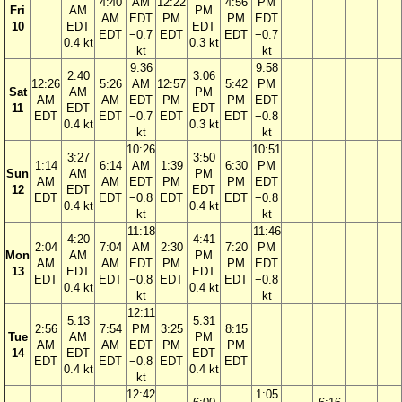
4:40
AM
12:22
4:56
PM
Fri
AM
PM
AM
EDT
PM
PM
EDT
10
EDT
EDT
EDT
−0.7
EDT
EDT
−0.7
0.4 kt
0.3 kt
kt
kt
9:36
9:58
2:40
3:06
12:26
5:26
AM
12:57
5:42
PM
Sat
AM
PM
AM
AM
EDT
PM
PM
EDT
11
EDT
EDT
EDT
EDT
−0.7
EDT
EDT
−0.8
0.4 kt
0.3 kt
kt
kt
10:26
10:51
3:27
3:50
1:14
6:14
AM
1:39
6:30
PM
Sun
AM
PM
AM
AM
EDT
PM
PM
EDT
12
EDT
EDT
EDT
EDT
−0.8
EDT
EDT
−0.8
0.4 kt
0.4 kt
kt
kt
11:18
11:46
4:20
4:41
2:04
7:04
AM
2:30
7:20
PM
Mon
AM
PM
AM
AM
EDT
PM
PM
EDT
13
EDT
EDT
EDT
EDT
−0.8
EDT
EDT
−0.8
0.4 kt
0.4 kt
kt
kt
12:11
5:13
5:31
2:56
7:54
PM
3:25
8:15
Tue
AM
PM
AM
AM
EDT
PM
PM
14
EDT
EDT
EDT
EDT
−0.8
EDT
EDT
0.4 kt
0.4 kt
kt
12:42
1:05