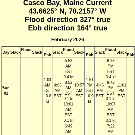
Casco Bay, Maine Current
43.6625° N, 70.2157° W
Flood direction 327° true
Ebb direction 164° true
February 2026
Flood
Flood
Flood
Day
Slack
Slack
Slack
Slack
Slack
Slack
Ebb
Ebb
Ebb
5:53
6:33
AM
PM
EST
EST
0.4 kt
0.4 kt
1:04
1:51
8:52
9:42
AM
4:05
10:57
PM
4:45
11:01
Sun
AM
PM
EST
AM
AM
EST
PM
PM
01
EST
EST
−0.8
EST
EST
−0.9
EST
EST
0.1 kt
0.1 kt
kt
kt
10:01
10:07
AM
PM
EST
EST
0.1 kt
0.1 kt
6:49
7:22
AM
PM