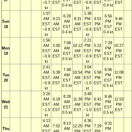
−0.7
EST
EST
−0.8
EST
EST
0.4 kt
0.4 kt
kt
kt
1:07
1:38
6:29
6:56
AM
4:21
9:31
PM
4:51
9:46
Sun
AM
PM
EST
AM
AM
EST
PM
PM
18
EST
EST
−0.8
EST
EST
−0.8
EST
EST
0.4 kt
0.4 kt
kt
kt
1:56
2:21
7:08
7:29
AM
5:00
10:12
PM
5:22
10:27
Mon
AM
PM
EST
AM
AM
EST
PM
PM
19
EST
EST
−0.9
EST
EST
−0.9
EST
EST
0.5 kt
0.5 kt
kt
kt
2:41
3:04
7:48
8:06
AM
5:38
10:54
PM
5:58
11:08
Tue
AM
PM
EST
AM
AM
EST
PM
PM
20
EST
EST
−0.9
EST
EST
−1.0
EST
EST
0.5 kt
0.5 kt
kt
kt
3:26
3:48
8:28
8:46
AM
6:18
11:39
PM
6:41
11:53
Wed
AM
PM
EST
AM
AM
EST
PM
PM
21
EST
EST
−1.0
EST
EST
−1.0
EST
EST
0.5 kt
0.5 kt
kt
kt
4:13
4:36
9:13
9:31
AM
7:02
12:25
PM
7:29
Thu
AM
PM
EST
AM
PM
EST
PM