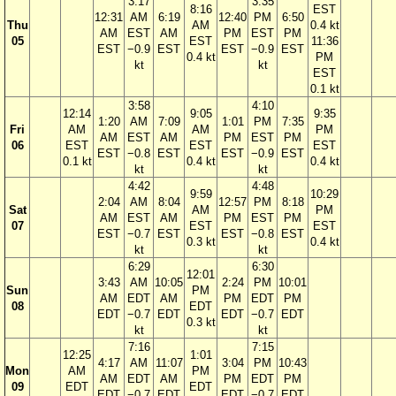
3:17
3:35
8:16
EST
12:31
AM
6:19
12:40
PM
6:50
Thu
AM
0.4 kt
AM
EST
AM
PM
EST
PM
05
EST
11:36
EST
−0.9
EST
EST
−0.9
EST
0.4 kt
PM
kt
kt
EST
0.1 kt
3:58
4:10
12:14
9:05
9:35
1:20
AM
7:09
1:01
PM
7:35
Fri
AM
AM
PM
AM
EST
AM
PM
EST
PM
06
EST
EST
EST
EST
−0.8
EST
EST
−0.9
EST
0.1 kt
0.4 kt
0.4 kt
kt
kt
4:42
4:48
9:59
10:29
2:04
AM
8:04
12:57
PM
8:18
Sat
AM
PM
AM
EST
AM
PM
EST
PM
07
EST
EST
EST
−0.7
EST
EST
−0.8
EST
0.3 kt
0.4 kt
kt
kt
6:29
6:30
12:01
3:43
AM
10:05
2:24
PM
10:01
Sun
PM
AM
EDT
AM
PM
EDT
PM
08
EDT
EDT
−0.7
EDT
EDT
−0.7
EDT
0.3 kt
kt
kt
7:16
7:15
12:25
1:01
4:17
AM
11:07
3:04
PM
10:43
Mon
AM
PM
AM
EDT
AM
PM
EDT
PM
09
EDT
EDT
EDT
−0.7
EDT
EDT
−0.7
EDT