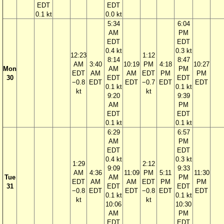
EDT
EDT
0.1 kt
0.0 kt
5:34
6:04
AM
PM
EDT
EDT
0.4 kt
0.3 kt
12:23
1:12
8:14
8:47
AM
3:40
10:19
PM
4:18
10:27
Mon
AM
PM
EDT
AM
AM
EDT
PM
PM
30
EDT
EDT
−0.8
EDT
EDT
−0.7
EDT
EDT
0.1 kt
0.1 kt
kt
kt
9:20
9:39
AM
PM
EDT
EDT
0.1 kt
0.1 kt
6:29
6:57
AM
PM
EDT
EDT
0.4 kt
0.3 kt
1:29
2:12
9:09
9:33
AM
4:36
11:09
PM
5:11
11:30
Tue
AM
PM
EDT
AM
AM
EDT
PM
PM
31
EDT
EDT
−0.8
EDT
EDT
−0.8
EDT
EDT
0.1 kt
0.1 kt
kt
kt
10:06
10:30
AM
PM
EDT
EDT