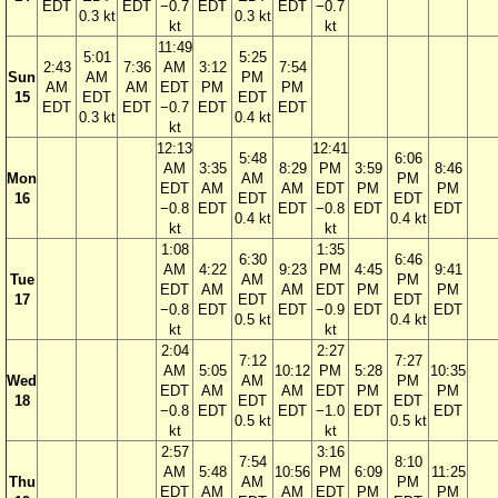
EDT
EDT
−0.7
EDT
EDT
−0.7
0.3 kt
0.3 kt
kt
kt
11:49
5:01
5:25
2:43
7:36
AM
3:12
7:54
Sun
AM
PM
AM
AM
EDT
PM
PM
15
EDT
EDT
EDT
EDT
−0.7
EDT
EDT
0.3 kt
0.4 kt
kt
12:13
12:41
5:48
6:06
AM
3:35
8:29
PM
3:59
8:46
Mon
AM
PM
EDT
AM
AM
EDT
PM
PM
16
EDT
EDT
−0.8
EDT
EDT
−0.8
EDT
EDT
0.4 kt
0.4 kt
kt
kt
1:08
1:35
6:30
6:46
AM
4:22
9:23
PM
4:45
9:41
Tue
AM
PM
EDT
AM
AM
EDT
PM
PM
17
EDT
EDT
−0.8
EDT
EDT
−0.9
EDT
EDT
0.5 kt
0.4 kt
kt
kt
2:04
2:27
7:12
7:27
AM
5:05
10:12
PM
5:28
10:35
Wed
AM
PM
EDT
AM
AM
EDT
PM
PM
18
EDT
EDT
−0.8
EDT
EDT
−1.0
EDT
EDT
0.5 kt
0.5 kt
kt
kt
2:57
3:16
7:54
8:10
AM
5:48
10:56
PM
6:09
11:25
Thu
AM
PM
EDT
AM
AM
EDT
PM
PM