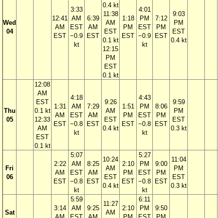
0.4 kt
3:33
4:01
11:38
9:03
12:41
AM
6:39
1:18
PM
7:12
Wed
AM
PM
AM
EST
AM
PM
EST
PM
04
EST
EST
EST
−0.9
EST
EST
−0.9
EST
0.1 kt
0.4 kt
kt
kt
12:15
PM
EST
0.1 kt
12:08
AM
4:18
4:43
EST
9:26
9:59
1:31
AM
7:29
1:51
PM
8:06
Thu
0.1 kt
AM
PM
AM
EST
AM
PM
EST
PM
05
12:33
EST
EST
EST
−0.8
EST
EST
−0.8
EST
AM
0.4 kt
0.3 kt
kt
kt
EST
0.1 kt
5:07
5:27
10:24
11:04
2:22
AM
8:25
2:10
PM
9:00
Fri
AM
PM
AM
EST
AM
PM
EST
PM
06
EST
EST
EST
−0.8
EST
EST
−0.8
EST
0.4 kt
0.3 kt
kt
kt
5:59
6:11
11:27
3:14
AM
9:25
2:10
PM
9:50
Sat
AM
AM
EST
AM
PM
EST
PM