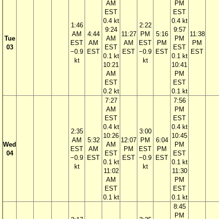
AM
PM
EST
EST
0.4 kt
0.4 kt
1:46
2:22
9:24
9:57
AM
4:44
11:27
PM
5:16
11:38
Tue
AM
PM
EST
AM
AM
EST
PM
PM
03
EST
EST
−0.9
EST
EST
−0.9
EST
EST
0.1 kt
0.1 kt
kt
kt
10:21
10:41
AM
PM
EST
EST
0.2 kt
0.1 kt
7:27
7:56
AM
PM
EST
EST
0.4 kt
0.4 kt
2:35
3:00
10:26
10:45
AM
5:32
12:07
PM
6:04
Wed
AM
PM
EST
AM
PM
EST
PM
04
EST
EST
−0.9
EST
EST
−0.9
EST
0.1 kt
0.1 kt
kt
kt
11:02
11:30
AM
PM
EST
EST
0.1 kt
0.1 kt
8:45
PM