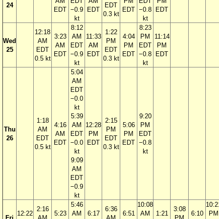
AM
EDT
AM
PM
EDT
PM
24
EDT
EDT
−0.9
EDT
EDT
−0.8
EDT
0.3 kt
kt
kt
8:12
8:23
12:18
1:22
3:23
AM
11:33
4:04
PM
11:14
Wed
AM
PM
AM
EDT
AM
PM
EDT
PM
25
EDT
EDT
EDT
−0.9
EDT
EDT
−0.8
EDT
0.5 kt
0.3 kt
kt
kt
5:04
AM
EDT
−0.0
kt
5:39
9:20
1:18
2:15
4:16
AM
12:28
5:06
PM
Thu
AM
PM
AM
EDT
PM
PM
EDT
26
EDT
EDT
EDT
−0.0
EDT
EDT
−0.8
0.5 kt
0.3 kt
kt
kt
9:09
AM
EDT
−0.9
kt
5:46
10:08
10:2
2:16
6:36
3:08
12:22
5:23
AM
6:17
6:51
AM
1:21
6:10
PM
Fri
AM
AM
PM