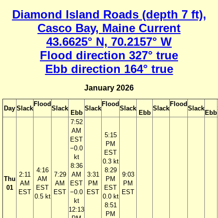
Diamond Island Roads (depth 7 ft),
Casco Bay, Maine Current
43.6625° N, 70.2157° W
Flood direction 327° true
Ebb direction 164° true
January 2026
Flood
Flood
Flood
Day
Slack
Slack
Slack
Slack
Slack
Slack
Ebb
Ebb
Ebb
7:52
AM
5:15
EST
PM
−0.0
EST
kt
0.3 kt
8:36
4:16
8:29
2:11
7:29
AM
3:31
9:03
Thu
AM
PM
AM
AM
EST
PM
PM
01
EST
EST
EST
EST
−0.0
EST
EST
0.5 kt
0.0 kt
kt
8:51
12:13
PM