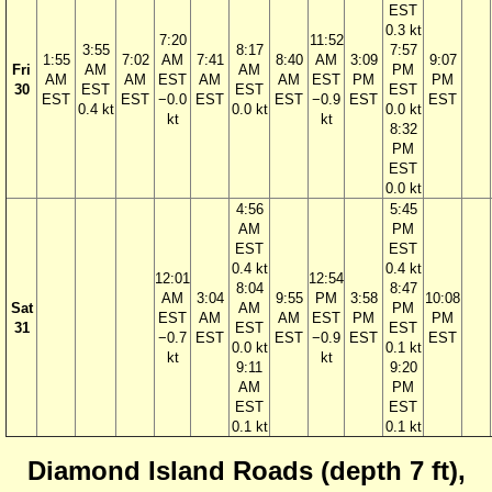
EST
0.3 kt
7:20
11:52
3:55
8:17
7:57
1:55
7:02
AM
7:41
8:40
AM
3:09
9:07
Fri
AM
AM
PM
AM
AM
EST
AM
AM
EST
PM
PM
30
EST
EST
EST
EST
EST
−0.0
EST
EST
−0.9
EST
EST
0.4 kt
0.0 kt
0.0 kt
kt
kt
8:32
PM
EST
0.0 kt
4:56
5:45
AM
PM
EST
EST
0.4 kt
0.4 kt
12:01
12:54
8:04
8:47
AM
3:04
9:55
PM
3:58
10:08
Sat
AM
PM
EST
AM
AM
EST
PM
PM
31
EST
EST
−0.7
EST
EST
−0.9
EST
EST
0.0 kt
0.1 kt
kt
kt
9:11
9:20
AM
PM
EST
EST
0.1 kt
0.1 kt
Diamond Island Roads (depth 7 ft),