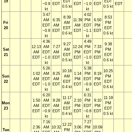
19
EDT
EDT
−0.9
EDT
EDT
−1.0
EDT
EDT
0.5 kt
0.5 kt
kt
kt
3:47
4:02
8:39
8:53
AM
6:35
11:39
PM
6:50
Fri
AM
PM
EDT
AM
AM
EDT
PM
20
EDT
EDT
−0.9
EDT
EDT
−1.1
EDT
0.6 kt
0.6 kt
kt
kt
4:36
4:49
9:27
9:38
12:13
AM
7:27
12:24
PM
7:33
Sat
AM
PM
AM
EDT
AM
PM
EDT
PM
21
EDT
EDT
EDT
−1.0
EDT
EDT
−1.0
EDT
0.5 kt
0.6 kt
kt
kt
5:26
5:38
10:18
10:25
1:02
AM
8:25
1:14
PM
8:19
Sun
AM
PM
AM
EDT
AM
PM
EDT
PM
22
EDT
EDT
EDT
−1.0
EDT
EDT
−0.9
EDT
0.4 kt
0.6 kt
kt
kt
6:20
6:31
11:17
11:19
1:50
AM
9:28
2:10
PM
9:10
Mon
AM
PM
AM
EDT
AM
PM
EDT
PM
23
EDT
EDT
EDT
−0.9
EDT
EDT
−0.8
EDT
0.4 kt
0.5 kt
kt
kt
7:16
7:27
12:22
2:36
AM
10:32
3:06
PM
10:09
Tue
PM