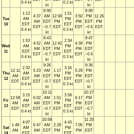
0.4 kt
0.2 kt
kt
kt
8:00
8:00
1:12
1:51
4:37
AM
12:00
3:50
PM
11:26
Tue
AM
PM
AM
EDT
PM
PM
EDT
PM
10
EDT
EDT
EDT
−0.7
EDT
EDT
−0.6
EDT
0.4 kt
0.3 kt
kt
kt
8:43
8:47
1:53
2:34
4:52
AM
12:42
4:39
PM
Wed
AM
PM
AM
EDT
PM
PM
EDT
11
EDT
EDT
EDT
−0.7
EDT
EDT
−0.6
0.4 kt
0.3 kt
kt
kt
9:26
9:36
2:32
3:16
12:11
5:23
AM
1:17
5:29
PM
Thu
AM
PM
AM
AM
EDT
PM
PM
EDT
12
EDT
EDT
EDT
EDT
−0.7
EDT
EDT
−0.7
0.4 kt
0.3 kt
kt
kt
10:11
10:27
3:15
3:58
12:58
6:02
AM
1:51
6:17
PM
Fri
AM
PM
AM
AM
EDT
PM
PM
EDT
13
EDT
EDT
EDT
EDT
−0.7
EDT
EDT
−0.7
0.4 kt
0.3 kt
kt
kt
10:59
11:20
4:07
4:43
1:49
6:47
AM
2:29
7:05
PM
Sat
AM
PM
AM
AM
EDT
PM
PM
EDT
14
EDT
EDT