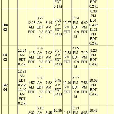
EDT
EDT
0.1 kt
0.2 kt
8:38
PM
3:22
3:34
8:08
EDT
12:26
AM
6:14
12:27
PM
6:40
Thu
AM
0.4 kt
AM
EDT
AM
PM
EDT
PM
02
EDT
11:21
EDT
−0.8
EDT
EDT
−0.9
EDT
0.4 kt
PM
kt
kt
EDT
0.2 kt
4:02
4:05
12:04
8:57
9:23
1:15
AM
7:02
12:53
PM
7:19
Fri
AM
AM
PM
AM
EDT
AM
PM
EDT
PM
03
EDT
EDT
EDT
EDT
−0.8
EDT
EDT
−0.9
EDT
0.2 kt
0.4 kt
0.4 kt
kt
kt
12:21
AM
4:38
4:37
EDT
9:45
10:05
1:57
AM
7:52
12:49
PM
7:56
Sat
0.2 kt
AM
PM
AM
EDT
AM
PM
EDT
PM
04
12:40
EDT
EDT
EDT
−0.8
EDT
EDT
−0.8
EDT
AM
0.4 kt
0.4 kt
kt
kt
EDT
0.2 kt
5:15
5:13
10:35
10:48
2:32
AM
8:45
1:13
PM
8:33