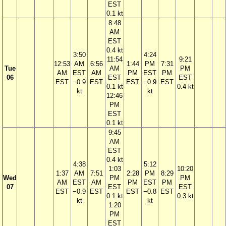
EST
0.1 kt
8:48
AM
EST
0.4 kt
3:50
4:24
11:54
9:21
12:53
AM
6:56
1:44
PM
7:31
Tue
AM
PM
AM
EST
AM
PM
EST
PM
06
EST
EST
EST
−0.9
EST
EST
−0.9
EST
0.1 kt
0.4 kt
kt
kt
12:46
PM
EST
0.1 kt
9:45
AM
EST
0.4 kt
4:38
5:12
1:03
10:20
1:37
AM
7:51
2:28
PM
8:29
Wed
PM
PM
AM
EST
AM
PM
EST
PM
07
EST
EST
EST
−0.9
EST
EST
−0.8
EST
0.1 kt
0.3 kt
kt
kt
1:20
PM
EST