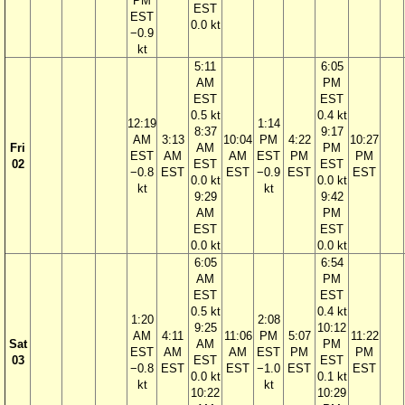
PM
EST
EST
0.0 kt
−0.9
kt
5:11
6:05
AM
PM
EST
EST
0.5 kt
0.4 kt
12:19
1:14
8:37
9:17
AM
3:13
10:04
PM
4:22
10:27
Fri
AM
PM
EST
AM
AM
EST
PM
PM
02
EST
EST
−0.8
EST
EST
−0.9
EST
EST
0.0 kt
0.0 kt
kt
kt
9:29
9:42
AM
PM
EST
EST
0.0 kt
0.0 kt
6:05
6:54
AM
PM
EST
EST
0.5 kt
0.4 kt
1:20
2:08
9:25
10:12
AM
4:11
11:06
PM
5:07
11:22
Sat
AM
PM
EST
AM
AM
EST
PM
PM
03
EST
EST
−0.8
EST
EST
−1.0
EST
EST
0.0 kt
0.1 kt
kt
kt
10:22
10:29