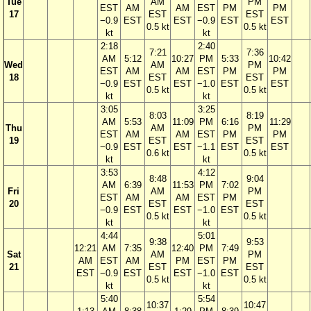
Tue
AM
PM
EST
AM
AM
EST
PM
PM
17
EST
EST
−0.9
EST
EST
−0.9
EST
EST
0.5 kt
0.5 kt
kt
kt
2:18
2:40
7:21
7:36
AM
5:12
10:27
PM
5:33
10:42
Wed
AM
PM
EST
AM
AM
EST
PM
PM
18
EST
EST
−0.9
EST
EST
−1.0
EST
EST
0.5 kt
0.5 kt
kt
kt
3:05
3:25
8:03
8:19
AM
5:53
11:09
PM
6:16
11:29
Thu
AM
PM
EST
AM
AM
EST
PM
PM
19
EST
EST
−0.9
EST
EST
−1.1
EST
EST
0.6 kt
0.5 kt
kt
kt
3:53
4:12
8:48
9:04
AM
6:39
11:53
PM
7:02
Fri
AM
PM
EST
AM
AM
EST
PM
20
EST
EST
−0.9
EST
EST
−1.0
EST
0.5 kt
0.5 kt
kt
kt
4:44
5:01
9:38
9:53
12:21
AM
7:35
12:40
PM
7:49
Sat
AM
PM
AM
EST
AM
PM
EST
PM
21
EST
EST
EST
−0.9
EST
EST
−1.0
EST
0.5 kt
0.5 kt
kt
kt
5:40
5:54
10:37
10:47