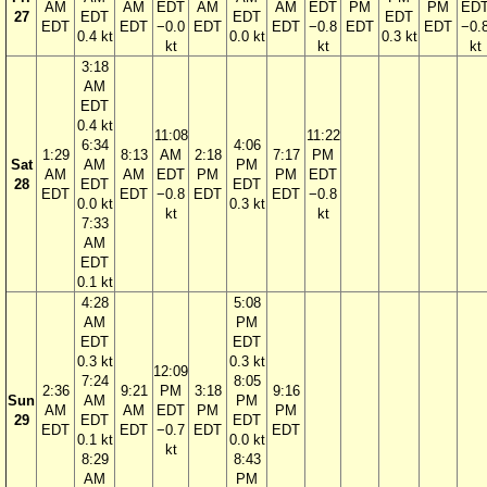
AM
AM
EDT
AM
AM
EDT
PM
PM
ED
27
EDT
EDT
EDT
EDT
EDT
−0.0
EDT
EDT
−0.8
EDT
EDT
−0.
0.4 kt
0.0 kt
0.3 kt
kt
kt
kt
3:18
AM
EDT
0.4 kt
11:08
11:22
6:34
4:06
1:29
8:13
AM
2:18
7:17
PM
Sat
AM
PM
AM
AM
EDT
PM
PM
EDT
28
EDT
EDT
EDT
EDT
−0.8
EDT
EDT
−0.8
0.0 kt
0.3 kt
kt
kt
7:33
AM
EDT
0.1 kt
4:28
5:08
AM
PM
EDT
EDT
0.3 kt
0.3 kt
12:09
7:24
8:05
2:36
9:21
PM
3:18
9:16
Sun
AM
PM
AM
AM
EDT
PM
PM
29
EDT
EDT
EDT
EDT
−0.7
EDT
EDT
0.1 kt
0.0 kt
kt
8:29
8:43
AM
PM