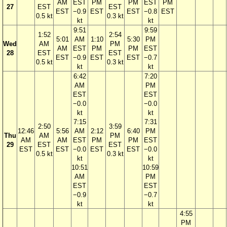
AM
EST
PM
PM
EST
PM
27
EST
EST
EST
−0.9
EST
EST
−0.8
EST
0.5 kt
0.3 kt
kt
kt
9:51
9:59
1:52
2:54
5:01
AM
1:10
5:30
PM
Wed
AM
PM
AM
EST
PM
PM
EST
28
EST
EST
EST
−0.9
EST
EST
−0.7
0.5 kt
0.3 kt
kt
kt
6:42
7:20
AM
PM
EST
EST
−0.0
−0.0
kt
kt
7:15
7:31
2:50
3:59
12:46
5:56
AM
2:12
6:40
PM
Thu
AM
PM
AM
AM
EST
PM
PM
EST
29
EST
EST
EST
EST
−0.0
EST
EST
−0.0
0.5 kt
0.3 kt
kt
kt
10:51
10:59
AM
PM
EST
EST
−0.9
−0.7
kt
kt
4:55
PM