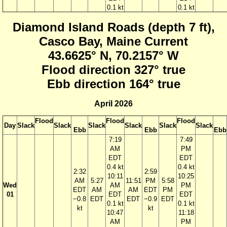
0.1 kt
0.1 kt
Diamond Island Roads (depth 7 ft),
Casco Bay, Maine Current
43.6625° N, 70.2157° W
Flood direction 327° true
Ebb direction 164° true
April 2026
Flood
Flood
Flood
Day
Slack
Slack
Slack
Slack
Slack
Slack
Ebb
Ebb
Ebb
7:19
7:49
AM
PM
EDT
EDT
0.4 kt
0.4 kt
2:32
2:59
10:11
10:25
AM
5:27
11:51
PM
5:58
Wed
AM
PM
EDT
AM
AM
EDT
PM
01
EDT
EDT
−0.8
EDT
EDT
−0.9
EDT
0.1 kt
0.1 kt
kt
kt
10:47
11:18
AM
PM