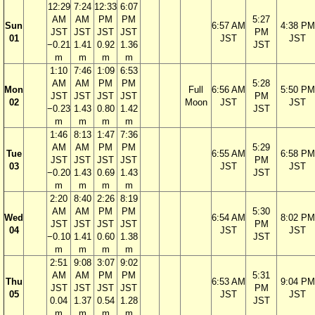
12:29
7:24
12:33
6:07
AM
AM
PM
PM
5:27
Sun
6:57 AM
4:38 PM
JST
JST
JST
JST
PM
01
JST
JST
−0.21
1.41
0.92
1.36
JST
m
m
m
m
1:10
7:46
1:09
6:53
AM
AM
PM
PM
5:28
Mon
Full
6:56 AM
5:50 PM
JST
JST
JST
JST
PM
02
Moon
JST
JST
−0.23
1.43
0.80
1.42
JST
m
m
m
m
1:46
8:13
1:47
7:36
AM
AM
PM
PM
5:29
Tue
6:55 AM
6:58 PM
JST
JST
JST
JST
PM
03
JST
JST
−0.20
1.43
0.69
1.43
JST
m
m
m
m
2:20
8:40
2:26
8:19
AM
AM
PM
PM
5:30
Wed
6:54 AM
8:02 PM
JST
JST
JST
JST
PM
04
JST
JST
−0.10
1.41
0.60
1.38
JST
m
m
m
m
2:51
9:08
3:07
9:02
AM
AM
PM
PM
5:31
Thu
6:53 AM
9:04 PM
JST
JST
JST
JST
PM
05
JST
JST
0.04
1.37
0.54
1.28
JST
m
m
m
m