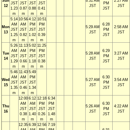
Sun
5:31 AM
2:27 AM
JST
JST
JST
JST
PM
12
JST
JST
1.23
0.87
0.88
0.41
JST
m
m
m
m
5:14
10:56
4:12
10:51
AM
AM
PM
PM
6:28
Mon
5:29 AM
2:58 AM
JST
JST
JST
JST
PM
13
JST
JST
1.25
0.82
1.02
0.39
JST
m
m
m
m
5:26
11:13
5:02
11:25
AM
AM
PM
PM
6:29
Tue
5:28 AM
3:27 AM
JST
JST
JST
JST
PM
14
JST
JST
1.29
0.66
1.18
0.38
JST
m
m
m
m
5:46
11:43
5:49
AM
AM
PM
6:30
Wed
5:27 AM
3:54 AM
JST
JST
JST
PM
15
JST
JST
1.35
0.46
1.34
JST
m
m
m
12:00
6:12
12:18
6:34
AM
AM
PM
PM
6:30
Thu
5:26 AM
4:22 AM
JST
JST
JST
JST
PM
16
JST
JST
0.38
1.40
0.26
1.48
JST
m
m
m
m
12:35
6:39
12:56
7:19
AM
AM
PM
PM
6:31