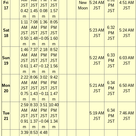
Fri
New
5:24 AM
4:51 AM
JST
JST
JST
JST
PM
17
Moon
JST
JST
0.42
1.45
0.08
1.57
JST
m
m
m
m
1:11
7:08
1:36
8:05
AM
AM
PM
PM
6:32
Sat
5:23 AM
5:24 AM
JST
JST
JST
JST
PM
18
JST
JST
0.50
1.48
−0.05
1.60
JST
m
m
m
m
1:46
7:37
2:18
8:52
AM
AM
PM
PM
6:33
Sun
5:22 AM
6:03 AM
JST
JST
JST
JST
PM
19
JST
JST
0.61
1.47
−0.12
1.56
JST
m
m
m
m
2:22
8:06
3:02
9:42
AM
AM
PM
PM
6:34
Mon
5:21 AM
6:50 AM
JST
JST
JST
JST
PM
20
JST
JST
0.75
1.43
−0.11
1.47
JST
m
m
m
m
2:59
8:33
3:51
10:40
AM
AM
PM
PM
6:34
Tue
5:19 AM
7:46 AM
JST
JST
JST
JST
PM
21
JST
JST
0.91
1.37
−0.04
1.34
JST
m
m
m
m
3:39
8:53
4:48