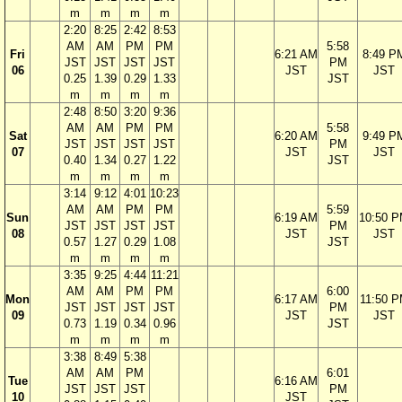
m
m
m
m
2:20
8:25
2:42
8:53
AM
AM
PM
PM
5:58
Fri
6:21 AM
8:49 P
JST
JST
JST
JST
PM
06
JST
JST
0.25
1.39
0.29
1.33
JST
m
m
m
m
2:48
8:50
3:20
9:36
AM
AM
PM
PM
5:58
Sat
6:20 AM
9:49 P
JST
JST
JST
JST
PM
07
JST
JST
0.40
1.34
0.27
1.22
JST
m
m
m
m
3:14
9:12
4:01
10:23
AM
AM
PM
PM
5:59
Sun
6:19 AM
10:50 
JST
JST
JST
JST
PM
08
JST
JST
0.57
1.27
0.29
1.08
JST
m
m
m
m
3:35
9:25
4:44
11:21
AM
AM
PM
PM
6:00
Mon
6:17 AM
11:50 
JST
JST
JST
JST
PM
09
JST
JST
0.73
1.19
0.34
0.96
JST
m
m
m
m
3:38
8:49
5:38
AM
AM
PM
6:01
Tue
6:16 AM
JST
JST
JST
PM
10
JST