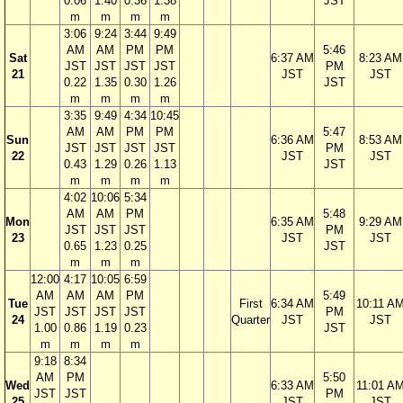
0.06
1.40
0.36
1.38
JST
m
m
m
m
3:06
9:24
3:44
9:49
AM
AM
PM
PM
5:46
Sat
6:37 AM
8:23 AM
JST
JST
JST
JST
PM
21
JST
JST
0.22
1.35
0.30
1.26
JST
m
m
m
m
3:35
9:49
4:34
10:45
AM
AM
PM
PM
5:47
Sun
6:36 AM
8:53 AM
JST
JST
JST
JST
PM
22
JST
JST
0.43
1.29
0.26
1.13
JST
m
m
m
m
4:02
10:06
5:34
AM
AM
PM
5:48
Mon
6:35 AM
9:29 AM
JST
JST
JST
PM
23
JST
JST
0.65
1.23
0.25
JST
m
m
m
12:00
4:17
10:05
6:59
AM
AM
AM
PM
5:49
Tue
First
6:34 AM
10:11 A
JST
JST
JST
JST
PM
24
Quarter
JST
JST
1.00
0.86
1.19
0.23
JST
m
m
m
m
9:18
8:34
AM
PM
5:50
Wed
6:33 AM
11:01 A
JST
JST
PM
25
JST
JST