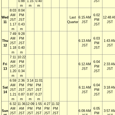
0.88
1.15
0.40
JST
m
m
m
8:03
8:04
AM
PM
6:02
Wed
Last
6:15 AM
12:48 
JST
JST
PM
11
Quarter
JST
JST
1.17
0.43
JST
m
m
7:49
9:28
AM
PM
6:03
Thu
6:13 AM
1:43 A
JST
JST
PM
12
JST
JST
1.18
0.40
JST
m
m
7:11
10:22
AM
PM
6:04
Fri
6:12 AM
2:33 A
JST
JST
PM
13
JST
JST
1.20
0.34
JST
m
m
6:59
2:36
3:14
11:01
AM
PM
PM
PM
6:04
Sat
6:11 AM
3:18 A
JST
JST
JST
JST
PM
14
JST
JST
1.21
0.87
0.87
0.27
JST
m
m
m
m
6:32
11:36
12:09
1:55
4:27
11:32
AM
AM
PM
PM
PM
PM
6:05
Sun
6:09 AM
3:57 A
JST
JST
JST
JST
JST
JST
PM