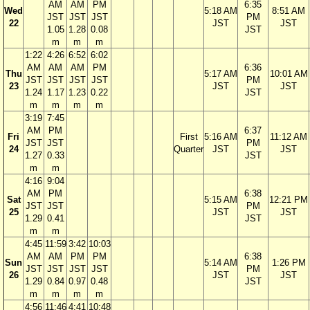
AM
AM
PM
6:35
Wed
5:18 AM
8:51 AM
JST
JST
JST
PM
22
JST
JST
1.05
1.28
0.08
JST
m
m
m
1:22
4:26
6:52
6:02
AM
AM
AM
PM
6:36
Thu
5:17 AM
10:01 AM
JST
JST
JST
JST
PM
23
JST
JST
1.24
1.17
1.23
0.22
JST
m
m
m
m
3:19
7:45
AM
PM
6:37
Fri
First
5:16 AM
11:12 AM
JST
JST
PM
24
Quarter
JST
JST
1.27
0.33
JST
m
m
4:16
9:04
AM
PM
6:38
Sat
5:15 AM
12:21 PM
JST
JST
PM
25
JST
JST
1.29
0.41
JST
m
m
4:45
11:59
3:42
10:03
AM
AM
PM
PM
6:38
Sun
5:14 AM
1:26 PM
JST
JST
JST
JST
PM
26
JST
JST
1.29
0.84
0.97
0.48
JST
m
m
m
m
4:56
11:46
4:41
10:48