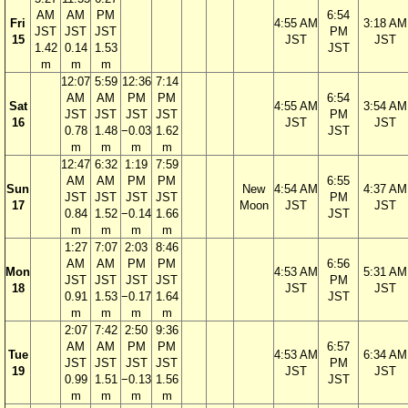
AM
AM
PM
6:54
Fri
4:55 AM
3:18 AM
JST
JST
JST
PM
15
JST
JST
1.42
0.14
1.53
JST
m
m
m
12:07
5:59
12:36
7:14
AM
AM
PM
PM
6:54
Sat
4:55 AM
3:54 AM
JST
JST
JST
JST
PM
16
JST
JST
0.78
1.48
−0.03
1.62
JST
m
m
m
m
12:47
6:32
1:19
7:59
AM
AM
PM
PM
6:55
Sun
New
4:54 AM
4:37 AM
JST
JST
JST
JST
PM
17
Moon
JST
JST
0.84
1.52
−0.14
1.66
JST
m
m
m
m
1:27
7:07
2:03
8:46
AM
AM
PM
PM
6:56
Mon
4:53 AM
5:31 AM
JST
JST
JST
JST
PM
18
JST
JST
0.91
1.53
−0.17
1.64
JST
m
m
m
m
2:07
7:42
2:50
9:36
AM
AM
PM
PM
6:57
Tue
4:53 AM
6:34 AM
JST
JST
JST
JST
PM
19
JST
JST
0.99
1.51
−0.13
1.56
JST
m
m
m
m