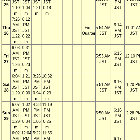
JST
JST
JST
JST
PM
25
JST
JST
1.10
1.04
1.21
0.18
JST
m
m
m
m
7:26
8:12
AM
PM
6:14
Thu
First
5:54 AM
11:01 
JST
JST
PM
26
Quarter
JST
JST
1.22
0.22
JST
m
m
6:03
9:31
AM
PM
6:15
Fri
5:53 AM
12:10 
JST
JST
PM
27
JST
JST
1.26
0.23
JST
m
m
6:04
1:21
3:26
10:32
AM
PM
PM
PM
6:16
Sat
5:51 AM
1:20 P
JST
JST
JST
JST
PM
28
JST
JST
1.29
0.90
0.94
0.23
JST
m
m
m
m
6:07
1:02
4:33
11:19
AM
PM
PM
PM
6:16
Sun
5:50 AM
2:28 P
JST
JST
JST
JST
PM
29
JST
JST
1.29
0.84
1.05
0.25
JST
m
m
m
m
6:02
12:04
5:22
11:55
AM
PM
PM
PM
6:17