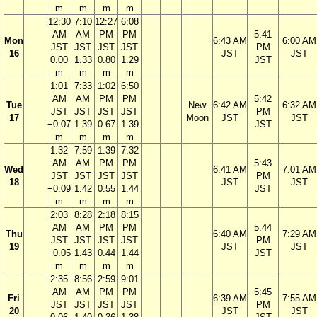
m
m
m
m
12:30
7:10
12:27
6:08
AM
AM
PM
PM
5:41
Mon
6:43 AM
6:00 AM
JST
JST
JST
JST
PM
16
JST
JST
0.00
1.33
0.80
1.29
JST
m
m
m
m
1:01
7:33
1:02
6:50
AM
AM
PM
PM
5:42
Tue
New
6:42 AM
6:32 AM
JST
JST
JST
JST
PM
17
Moon
JST
JST
−0.07
1.39
0.67
1.39
JST
m
m
m
m
1:32
7:59
1:39
7:32
AM
AM
PM
PM
5:43
Wed
6:41 AM
7:01 AM
JST
JST
JST
JST
PM
18
JST
JST
−0.09
1.42
0.55
1.44
JST
m
m
m
m
2:03
8:28
2:18
8:15
AM
AM
PM
PM
5:44
Thu
6:40 AM
7:29 AM
JST
JST
JST
JST
PM
19
JST
JST
−0.05
1.43
0.44
1.44
JST
m
m
m
m
2:35
8:56
2:59
9:01
AM
AM
PM
PM
5:45
Fri
6:39 AM
7:55 AM
JST
JST
JST
JST
PM
20
JST
JST