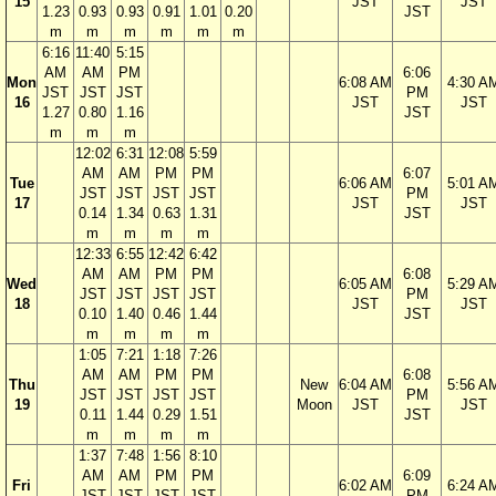
15
JST
JST
1.23
0.93
0.93
0.91
1.01
0.20
JST
m
m
m
m
m
m
6:16
11:40
5:15
AM
AM
PM
6:06
Mon
6:08 AM
4:30 A
JST
JST
JST
PM
16
JST
JST
1.27
0.80
1.16
JST
m
m
m
12:02
6:31
12:08
5:59
AM
AM
PM
PM
6:07
Tue
6:06 AM
5:01 A
JST
JST
JST
JST
PM
17
JST
JST
0.14
1.34
0.63
1.31
JST
m
m
m
m
12:33
6:55
12:42
6:42
AM
AM
PM
PM
6:08
Wed
6:05 AM
5:29 A
JST
JST
JST
JST
PM
18
JST
JST
0.10
1.40
0.46
1.44
JST
m
m
m
m
1:05
7:21
1:18
7:26
AM
AM
PM
PM
6:08
Thu
New
6:04 AM
5:56 A
JST
JST
JST
JST
PM
19
Moon
JST
JST
0.11
1.44
0.29
1.51
JST
m
m
m
m
1:37
7:48
1:56
8:10
AM
AM
PM
PM
6:09
Fri
6:02 AM
6:24 A
JST
JST
JST
JST
PM