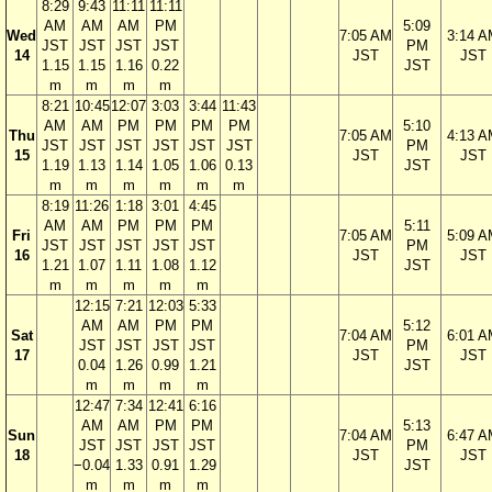
8:29
9:43
11:11
11:11
AM
AM
AM
PM
5:09
Wed
7:05 AM
3:14 
JST
JST
JST
JST
PM
14
JST
JST
1.15
1.15
1.16
0.22
JST
m
m
m
m
8:21
10:45
12:07
3:03
3:44
11:43
AM
AM
PM
PM
PM
PM
5:10
Thu
7:05 AM
4:13 
JST
JST
JST
JST
JST
JST
PM
15
JST
JST
1.19
1.13
1.14
1.05
1.06
0.13
JST
m
m
m
m
m
m
8:19
11:26
1:18
3:01
4:45
AM
AM
PM
PM
PM
5:11
Fri
7:05 AM
5:09 
JST
JST
JST
JST
JST
PM
16
JST
JST
1.21
1.07
1.11
1.08
1.12
JST
m
m
m
m
m
12:15
7:21
12:03
5:33
AM
AM
PM
PM
5:12
Sat
7:04 AM
6:01 
JST
JST
JST
JST
PM
17
JST
JST
0.04
1.26
0.99
1.21
JST
m
m
m
m
12:47
7:34
12:41
6:16
AM
AM
PM
PM
5:13
Sun
7:04 AM
6:47 
JST
JST
JST
JST
PM
18
JST
JST
−0.04
1.33
0.91
1.29
JST
m
m
m
m