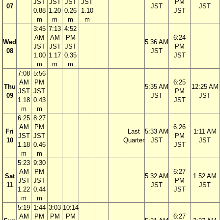
JST
JST
JST
JST
PM
07
JST
JST
0.88
1.20
0.26
1.10
JST
m
m
m
m
3:45
7:13
4:52
AM
AM
PM
6:24
Wed
5:36 AM
JST
JST
JST
PM
08
JST
1.00
1.17
0.35
JST
m
m
m
7:08
5:56
AM
PM
6:25
Thu
5:35 AM
12:25 AM
JST
JST
PM
09
JST
JST
1.18
0.43
JST
m
m
6:25
8:27
AM
PM
6:26
Fri
Last
5:33 AM
1:11 AM
JST
JST
PM
10
Quarter
JST
JST
1.18
0.46
JST
m
m
5:23
9:30
AM
PM
6:27
Sat
5:32 AM
1:52 AM
JST
JST
PM
11
JST
JST
1.22
0.44
JST
m
m
5:19
1:44
3:03
10:14
AM
PM
PM
PM
6:27