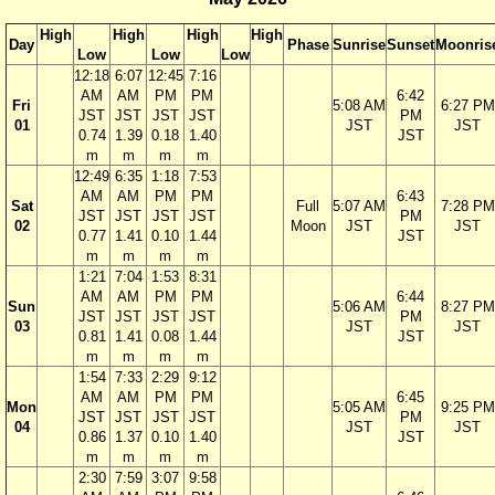
High
High
High
High
Day
Phase
Sunrise
Sunset
Moonris
Low
Low
Low
12:18
6:07
12:45
7:16
AM
AM
PM
PM
6:42
Fri
5:08 AM
6:27 PM
JST
JST
JST
JST
PM
01
JST
JST
0.74
1.39
0.18
1.40
JST
m
m
m
m
12:49
6:35
1:18
7:53
AM
AM
PM
PM
6:43
Sat
Full
5:07 AM
7:28 PM
JST
JST
JST
JST
PM
02
Moon
JST
JST
0.77
1.41
0.10
1.44
JST
m
m
m
m
1:21
7:04
1:53
8:31
AM
AM
PM
PM
6:44
Sun
5:06 AM
8:27 PM
JST
JST
JST
JST
PM
03
JST
JST
0.81
1.41
0.08
1.44
JST
m
m
m
m
1:54
7:33
2:29
9:12
AM
AM
PM
PM
6:45
Mon
5:05 AM
9:25 PM
JST
JST
JST
JST
PM
04
JST
JST
0.86
1.37
0.10
1.40
JST
m
m
m
m
2:30
7:59
3:07
9:58