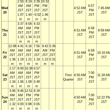
2:50
8:19
3:39
10:32
AM
AM
PM
PM
6:57
Wed
4:52 AM
7:45 AM
JST
JST
JST
JST
PM
20
JST
JST
1.07
1.44
−0.02
1.46
JST
m
m
m
m
3:37
8:58
4:33
AM
AM
PM
6:58
Thu
4:51 AM
8:59 AM
JST
JST
JST
PM
21
JST
JST
1.15
1.34
0.13
JST
m
m
m
12:08
4:41
6:16
7:56
9:42
5:36
AM
AM
AM
AM
AM
PM
6:59
Fri
4:51 AM
10:10 A
JST
JST
JST
JST
JST
JST
PM
22
JST
JST
1.36
1.19
1.21
1.19
1.22
0.31
JST
m
m
m
m
m
m
2:17
9:00
10:38
6:57
AM
AM
AM
PM
7:00
Sat
First
4:50 AM
11:18 A
JST
JST
JST
JST
PM
23
Quarter
JST
JST
1.34
1.06
1.09
0.49
JST
m
m
m
m
3:06
9:46
12:51
8:18
AM
AM
PM
PM
7:00
Sun
4:50 AM
12:22 P
JST
JST
JST
JST
PM
24
JST
JST
1.32
0.93
0.98
0.65
JST
m
m
m
m