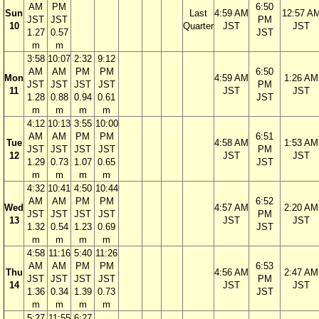
AM
PM
6:50
Sun
Last
4:59 AM
12:57 A
JST
JST
PM
10
Quarter
JST
JST
1.27
0.57
JST
m
m
3:58
10:07
2:32
9:12
AM
AM
PM
PM
6:50
Mon
4:59 AM
1:26 AM
JST
JST
JST
JST
PM
11
JST
JST
1.28
0.88
0.94
0.61
JST
m
m
m
m
4:12
10:13
3:55
10:00
AM
AM
PM
PM
6:51
Tue
4:58 AM
1:53 AM
JST
JST
JST
JST
PM
12
JST
JST
1.29
0.73
1.07
0.65
JST
m
m
m
m
4:32
10:41
4:50
10:44
AM
AM
PM
PM
6:52
Wed
4:57 AM
2:20 AM
JST
JST
JST
JST
PM
13
JST
JST
1.32
0.54
1.23
0.69
JST
m
m
m
m
4:58
11:16
5:40
11:26
AM
AM
PM
PM
6:53
Thu
4:56 AM
2:47 AM
JST
JST
JST
JST
PM
14
JST
JST
1.36
0.34
1.39
0.73
JST
m
m
m
m
5:27
11:55
6:27