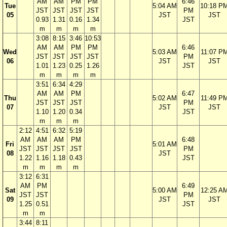
AM
AM
PM
PM
6:46
Tue
5:04 AM
10:18 P
JST
JST
JST
JST
PM
05
JST
JST
0.93
1.31
0.16
1.34
JST
m
m
m
m
3:08
8:15
3:46
10:53
AM
AM
PM
PM
6:46
Wed
5:03 AM
11:07 P
JST
JST
JST
JST
PM
06
JST
JST
1.01
1.23
0.25
1.26
JST
m
m
m
m
3:51
6:34
4:29
AM
AM
PM
6:47
Thu
5:02 AM
11:49 P
JST
JST
JST
PM
07
JST
JST
1.10
1.20
0.34
JST
m
m
m
2:12
4:51
6:32
5:19
AM
AM
AM
PM
6:48
Fri
5:01 AM
JST
JST
JST
JST
PM
08
JST
1.22
1.16
1.18
0.43
JST
m
m
m
m
3:12
6:31
AM
PM
6:49
Sat
5:00 AM
12:25 A
JST
JST
PM
09
JST
JST
1.25
0.51
JST
m
m
3:44
8:11