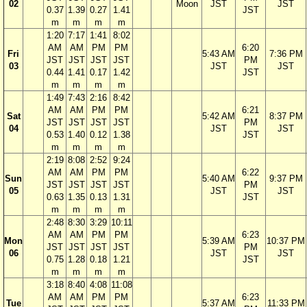
02
Moon
JST
JST
0.37
1.39
0.27
1.41
JST
m
m
m
m
1:20
7:17
1:41
8:02
AM
AM
PM
PM
6:20
Fri
5:43 AM
7:36 PM
JST
JST
JST
JST
PM
03
JST
JST
0.44
1.41
0.17
1.42
JST
m
m
m
m
1:49
7:43
2:16
8:42
AM
AM
PM
PM
6:21
Sat
5:42 AM
8:37 PM
JST
JST
JST
JST
PM
04
JST
JST
0.53
1.40
0.12
1.38
JST
m
m
m
m
2:19
8:08
2:52
9:24
AM
AM
PM
PM
6:22
Sun
5:40 AM
9:37 PM
JST
JST
JST
JST
PM
05
JST
JST
0.63
1.35
0.13
1.31
JST
m
m
m
m
2:48
8:30
3:29
10:11
AM
AM
PM
PM
6:23
Mon
5:39 AM
10:37 PM
JST
JST
JST
JST
PM
06
JST
JST
0.75
1.28
0.18
1.21
JST
m
m
m
m
3:18
8:40
4:08
11:08
AM
AM
PM
PM
6:23
Tue
5:37 AM
11:33 PM