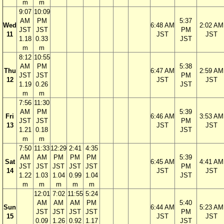
m
m
9:07
10:09
AM
PM
5:37
Wed
6:48 AM
2:02 AM
JST
JST
PM
11
JST
JST
1.18
0.33
JST
m
m
8:12
10:55
AM
PM
5:38
Thu
6:47 AM
2:59 AM
JST
JST
PM
12
JST
JST
1.19
0.26
JST
m
m
7:56
11:30
AM
PM
5:39
Fri
6:46 AM
3:53 AM
JST
JST
PM
13
JST
JST
1.21
0.18
JST
m
m
7:50
11:33
12:29
2:41
4:35
AM
AM
PM
PM
PM
5:39
Sat
6:45 AM
4:41 AM
JST
JST
JST
JST
JST
PM
14
JST
JST
1.22
1.03
1.04
0.99
1.04
JST
m
m
m
m
m
12:01
7:02
11:55
5:24
AM
AM
AM
PM
5:40
Sun
6:44 AM
5:23 AM
JST
JST
JST
JST
PM
15
JST
JST
0.09
1.26
0.92
1.17
JST