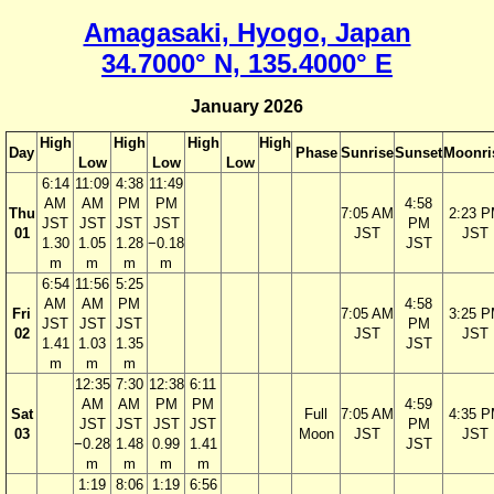
Amagasaki, Hyogo, Japan
34.7000° N, 135.4000° E
January 2026
High
High
High
High
Day
Phase
Sunrise
Sunset
Moonri
Low
Low
Low
6:14
11:09
4:38
11:49
AM
AM
PM
PM
4:58
Thu
7:05 AM
2:23 
JST
JST
JST
JST
PM
01
JST
JST
1.30
1.05
1.28
−0.18
JST
m
m
m
m
6:54
11:56
5:25
AM
AM
PM
4:58
Fri
7:05 AM
3:25 
JST
JST
JST
PM
02
JST
JST
1.41
1.03
1.35
JST
m
m
m
12:35
7:30
12:38
6:11
AM
AM
PM
PM
4:59
Sat
Full
7:05 AM
4:35 
JST
JST
JST
JST
PM
03
Moon
JST
JST
−0.28
1.48
0.99
1.41
JST
m
m
m
m
1:19
8:06
1:19
6:56