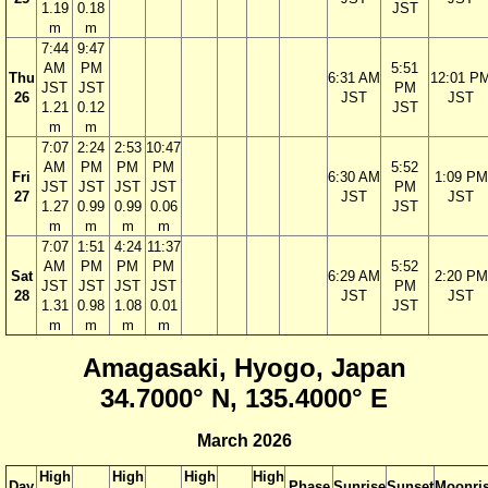
1.19
0.18
JST
m
m
7:44
9:47
AM
PM
5:51
Thu
6:31 AM
12:01 P
JST
JST
PM
26
JST
JST
1.21
0.12
JST
m
m
7:07
2:24
2:53
10:47
AM
PM
PM
PM
5:52
Fri
6:30 AM
1:09 PM
JST
JST
JST
JST
PM
27
JST
JST
1.27
0.99
0.99
0.06
JST
m
m
m
m
7:07
1:51
4:24
11:37
AM
PM
PM
PM
5:52
Sat
6:29 AM
2:20 PM
JST
JST
JST
JST
PM
28
JST
JST
1.31
0.98
1.08
0.01
JST
m
m
m
m
Amagasaki, Hyogo, Japan
34.7000° N, 135.4000° E
March 2026
High
High
High
High
Day
Phase
Sunrise
Sunset
Moonri