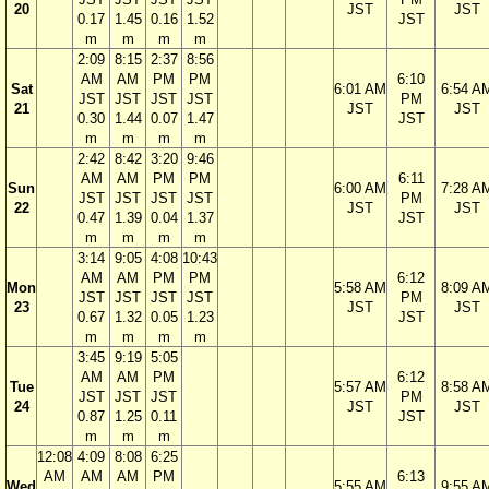
20
JST
JST
0.17
1.45
0.16
1.52
JST
m
m
m
m
2:09
8:15
2:37
8:56
AM
AM
PM
PM
6:10
Sat
6:01 AM
6:54 A
JST
JST
JST
JST
PM
21
JST
JST
0.30
1.44
0.07
1.47
JST
m
m
m
m
2:42
8:42
3:20
9:46
AM
AM
PM
PM
6:11
Sun
6:00 AM
7:28 A
JST
JST
JST
JST
PM
22
JST
JST
0.47
1.39
0.04
1.37
JST
m
m
m
m
3:14
9:05
4:08
10:43
AM
AM
PM
PM
6:12
Mon
5:58 AM
8:09 A
JST
JST
JST
JST
PM
23
JST
JST
0.67
1.32
0.05
1.23
JST
m
m
m
m
3:45
9:19
5:05
AM
AM
PM
6:12
Tue
5:57 AM
8:58 A
JST
JST
JST
PM
24
JST
JST
0.87
1.25
0.11
JST
m
m
m
12:08
4:09
8:08
6:25
AM
AM
AM
PM
6:13
Wed
5:55 AM
9:55 A