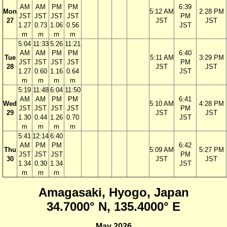
AM
AM
PM
PM
6:39
Mon
5:12 AM
2:28 PM
JST
JST
JST
JST
PM
27
JST
JST
1.27
0.73
1.06
0.56
JST
m
m
m
m
5:04
11:33
5:26
11:21
AM
AM
PM
PM
6:40
Tue
5:11 AM
3:29 PM
JST
JST
JST
JST
PM
28
JST
JST
1.27
0.60
1.16
0.64
JST
m
m
m
m
5:19
11:48
6:04
11:50
AM
AM
PM
PM
6:41
Wed
5:10 AM
4:28 PM
JST
JST
JST
JST
PM
29
JST
JST
1.30
0.44
1.26
0.70
JST
m
m
m
m
5:41
12:14
6:40
AM
PM
PM
6:42
Thu
5:09 AM
5:27 PM
JST
JST
JST
PM
30
JST
JST
1.34
0.30
1.34
JST
m
m
m
Amagasaki, Hyogo, Japan
34.7000° N, 135.4000° E
May 2026