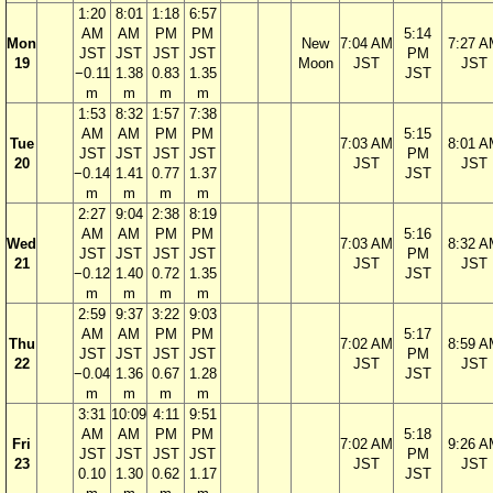
1:20
8:01
1:18
6:57
AM
AM
PM
PM
5:14
Mon
New
7:04 AM
7:27 
JST
JST
JST
JST
PM
19
Moon
JST
JST
−0.11
1.38
0.83
1.35
JST
m
m
m
m
1:53
8:32
1:57
7:38
AM
AM
PM
PM
5:15
Tue
7:03 AM
8:01 
JST
JST
JST
JST
PM
20
JST
JST
−0.14
1.41
0.77
1.37
JST
m
m
m
m
2:27
9:04
2:38
8:19
AM
AM
PM
PM
5:16
Wed
7:03 AM
8:32 
JST
JST
JST
JST
PM
21
JST
JST
−0.12
1.40
0.72
1.35
JST
m
m
m
m
2:59
9:37
3:22
9:03
AM
AM
PM
PM
5:17
Thu
7:02 AM
8:59 
JST
JST
JST
JST
PM
22
JST
JST
−0.04
1.36
0.67
1.28
JST
m
m
m
m
3:31
10:09
4:11
9:51
AM
AM
PM
PM
5:18
Fri
7:02 AM
9:26 
JST
JST
JST
JST
PM
23
JST
JST
0.10
1.30
0.62
1.17
JST