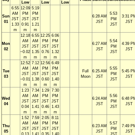
Low
Low
Low
6:55
12:09
5:19
AM
PM
PM
5:53
Sun
6:28 AM
3:31 P
JST
JST
JST
PM
01
JST
JST
1.33
0.91
1.21
JST
m
m
m
12:18
6:55
12:25
6:06
AM
AM
PM
PM
5:54
Mon
6:27 AM
4:39 P
JST
JST
JST
JST
PM
02
JST
JST
−0.02
1.35
0.76
1.32
JST
m
m
m
m
12:52
7:12
12:56
6:49
AM
AM
PM
PM
5:55
Tue
Full
6:25 AM
5:45 P
JST
JST
JST
JST
PM
03
Moon
JST
JST
−0.01
1.38
0.60
1.40
JST
m
m
m
m
1:23
7:34
1:29
7:30
AM
AM
PM
PM
5:56
Wed
6:24 AM
6:48 P
JST
JST
JST
JST
PM
04
JST
JST
0.04
1.41
0.46
1.43
JST
m
m
m
m
1:52
7:59
2:05
8:11
AM
AM
PM
PM
5:57
Thu
6:23 AM
7:49 P
JST
JST
JST
JST
PM
05
JST
JST
0.13
1.41
0.35
1.40
JST