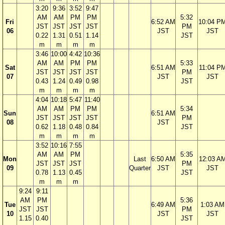
3:20
9:36
3:52
9:47
AM
AM
PM
PM
5:32
Fri
6:52 AM
10:04 P
JST
JST
JST
JST
PM
06
JST
JST
0.22
1.31
0.51
1.14
JST
m
m
m
m
3:46
10:00
4:42
10:36
AM
AM
PM
PM
5:33
Sat
6:51 AM
11:04 P
JST
JST
JST
JST
PM
07
JST
JST
0.43
1.24
0.49
0.98
JST
m
m
m
m
4:04
10:18
5:47
11:40
AM
AM
PM
PM
5:34
Sun
6:51 AM
JST
JST
JST
JST
PM
08
JST
0.62
1.18
0.48
0.84
JST
m
m
m
m
3:52
10:16
7:55
AM
AM
PM
5:35
Mon
Last
6:50 AM
12:03 A
JST
JST
JST
PM
09
Quarter
JST
JST
0.78
1.13
0.45
JST
m
m
m
9:24
9:11
AM
PM
5:36
Tue
6:49 AM
1:03 AM
JST
JST
PM
10
JST
JST
1.15
0.40
JST