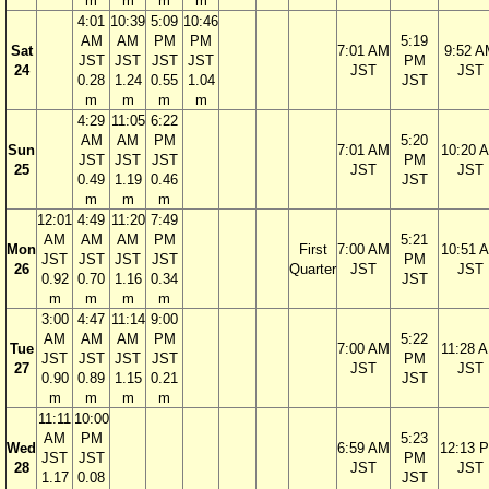
m
m
m
m
4:01
10:39
5:09
10:46
AM
AM
PM
PM
5:19
Sat
7:01 AM
9:52 
JST
JST
JST
JST
PM
24
JST
JST
0.28
1.24
0.55
1.04
JST
m
m
m
m
4:29
11:05
6:22
AM
AM
PM
5:20
Sun
7:01 AM
10:20 
JST
JST
JST
PM
25
JST
JST
0.49
1.19
0.46
JST
m
m
m
12:01
4:49
11:20
7:49
AM
AM
AM
PM
5:21
Mon
First
7:00 AM
10:51 
JST
JST
JST
JST
PM
26
Quarter
JST
JST
0.92
0.70
1.16
0.34
JST
m
m
m
m
3:00
4:47
11:14
9:00
AM
AM
AM
PM
5:22
Tue
7:00 AM
11:28 
JST
JST
JST
JST
PM
27
JST
JST
0.90
0.89
1.15
0.21
JST
m
m
m
m
11:11
10:00
AM
PM
5:23
Wed
6:59 AM
12:13 
JST
JST
PM
28
JST
JST
1.17
0.08
JST