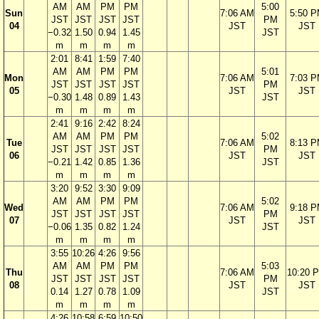
AM
AM
PM
PM
5:00
Sun
7:06 AM
5:50 
JST
JST
JST
JST
PM
04
JST
JST
−0.32
1.50
0.94
1.45
JST
m
m
m
m
2:01
8:41
1:59
7:40
AM
AM
PM
PM
5:01
Mon
7:06 AM
7:03 
JST
JST
JST
JST
PM
05
JST
JST
−0.30
1.48
0.89
1.43
JST
m
m
m
m
2:41
9:16
2:42
8:24
AM
AM
PM
PM
5:02
Tue
7:06 AM
8:13 
JST
JST
JST
JST
PM
06
JST
JST
−0.21
1.42
0.85
1.36
JST
m
m
m
m
3:20
9:52
3:30
9:09
AM
AM
PM
PM
5:02
Wed
7:06 AM
9:18 
JST
JST
JST
JST
PM
07
JST
JST
−0.06
1.35
0.82
1.24
JST
m
m
m
m
3:55
10:26
4:26
9:56
AM
AM
PM
PM
5:03
Thu
7:06 AM
10:20 
JST
JST
JST
JST
PM
08
JST
JST
0.14
1.27
0.78
1.09
JST
m
m
m
m
4:26
10:58
6:59
10:50