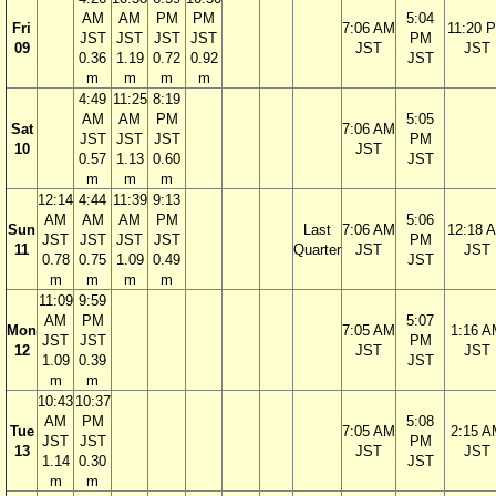
AM
AM
PM
PM
5:04
Fri
7:06 AM
11:20 
JST
JST
JST
JST
PM
09
JST
JST
0.36
1.19
0.72
0.92
JST
m
m
m
m
4:49
11:25
8:19
AM
AM
PM
5:05
Sat
7:06 AM
JST
JST
JST
PM
10
JST
0.57
1.13
0.60
JST
m
m
m
12:14
4:44
11:39
9:13
AM
AM
AM
PM
5:06
Sun
Last
7:06 AM
12:18 
JST
JST
JST
JST
PM
11
Quarter
JST
JST
0.78
0.75
1.09
0.49
JST
m
m
m
m
11:09
9:59
AM
PM
5:07
Mon
7:05 AM
1:16 
JST
JST
PM
12
JST
JST
1.09
0.39
JST
m
m
10:43
10:37
AM
PM
5:08
Tue
7:05 AM
2:15 
JST
JST
PM
13
JST
JST
1.14
0.30
JST
m
m