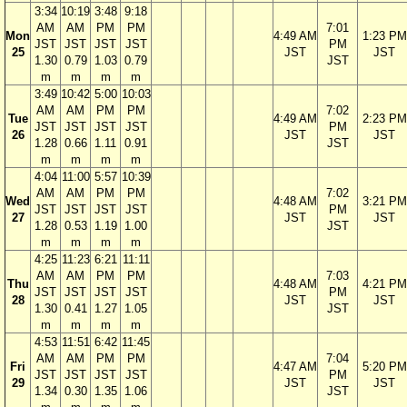
3:34
10:19
3:48
9:18
AM
AM
PM
PM
7:01
Mon
4:49 AM
1:23 PM
JST
JST
JST
JST
PM
25
JST
JST
1.30
0.79
1.03
0.79
JST
m
m
m
m
3:49
10:42
5:00
10:03
AM
AM
PM
PM
7:02
Tue
4:49 AM
2:23 PM
JST
JST
JST
JST
PM
26
JST
JST
1.28
0.66
1.11
0.91
JST
m
m
m
m
4:04
11:00
5:57
10:39
AM
AM
PM
PM
7:02
Wed
4:48 AM
3:21 PM
JST
JST
JST
JST
PM
27
JST
JST
1.28
0.53
1.19
1.00
JST
m
m
m
m
4:25
11:23
6:21
11:11
AM
AM
PM
PM
7:03
Thu
4:48 AM
4:21 PM
JST
JST
JST
JST
PM
28
JST
JST
1.30
0.41
1.27
1.05
JST
m
m
m
m
4:53
11:51
6:42
11:45
AM
AM
PM
PM
7:04
Fri
4:47 AM
5:20 PM
JST
JST
JST
JST
PM
29
JST
JST
1.34
0.30
1.35
1.06
JST