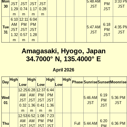
Mon
5:48 AM
3:33 P
JST
JST
JST
JST
PM
30
JST
JST
1.29
0.74
1.17
0.28
JST
m
m
m
m
6:10
12:11
6:04
AM
PM
PM
6:18
Tue
5:47 AM
4:35 P
JST
JST
JST
PM
31
JST
JST
1.32
0.57
1.28
JST
m
m
m
Amagasaki, Hyogo, Japan
34.7000° N, 135.4000° E
April 2026
High
High
High
High
Day
Phase
Sunrise
Sunset
Moonrise
Low
Low
Low
12:25
6:28
12:37
6:44
AM
AM
PM
PM
6:19
Wed
5:46 AM
5:36 PM
JST
JST
JST
JST
PM
01
JST
JST
0.32
1.36
0.41
1.36
JST
m
m
m
m
12:53
6:52
1:08
7:23
AM
AM
PM
PM
6:20
Thu
Full
5:44 AM
6:36 PM
JST
JST
JST
JST
PM