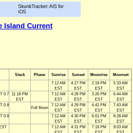
SkunkTracker: AIS for
iOS
e Island Current
Slack
Phase
Sunrise
Sunset
Moonrise
Moonset
7:12 AM
4:27 PM
2:19 PM
5:33 AM
EST
EST
EST
EST
T 0.7
11:18 PM
7:12 AM
4:28 PM
3:26 PM
6:44 AM
EST
EST
EST
EST
EST
T 0.8
7:12 AM
4:29 PM
4:42 PM
7:43 AM
Full Moon
EST
EST
EST
EST
T 0.8
7:12 AM
4:30 PM
6:01 PM
8:28 AM
EST
EST
EST
EST
 EST
7:12 AM
4:31 PM
7:18 PM
9:03 AM
EST
EST
EST
EST