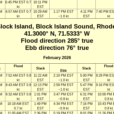
PM
6:45 PM EST 0.7
10:11 PM
kt
EST
AM
6:57 AM EST 0.7
10:29 AM
1:17 PM EST
4:11 PM
7:40 PM ES
kt
EST
−1.0 kt
EST
kt
Block Island, Block Island Sound, Rhod
41.3000° N, 71.5333° W
Flood direction 285° true
Ebb direction 76° true
February 2026
Flood
Flood
k
Slack
Slack
Ebb
AM
7:52 AM EST 0.8
11:22 AM
2:10 PM EST
5:00 PM
8:29 PM ES
kt
EST
−1.0 kt
EST
kt
AM
8:43 AM EST 0.8
12:13 PM
2:59 PM EST
5:47 PM
9:16 PM ES
kt
EST
−1.0 kt
EST
kt
AM
9:32 AM EST 0.8
1:01 PM
3:47 PM EST
6:31 PM
10:00 PM
kt
EST
−0.9 kt
EST
0.8 kt
AM
10:18 AM EST
1:49 PM
4:34 PM EST
7:16 PM
10:43 PM
0.7 kt
EST
−0.9 kt
EST
0.8 kt
AM
11:05 AM EST
2:36 PM
5:19 PM EST
8:01 PM
11:26 PM