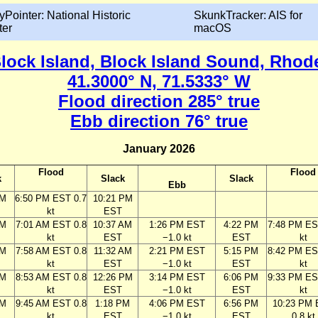
yPointer: National Historic
SkunkTracker: AIS for
ter
macOS
Block Island, Block Island Sound, Rhod
41.3000° N, 71.5333° W
Flood direction 285° true
Ebb direction 76° true
January 2026
Flood
Flood
k
Slack
Slack
Ebb
PM
6:50 PM EST 0.7
10:21 PM
kt
EST
AM
7:01 AM EST 0.8
10:37 AM
1:26 PM EST
4:22 PM
7:48 PM ES
kt
EST
−1.0 kt
EST
kt
AM
7:58 AM EST 0.8
11:32 AM
2:21 PM EST
5:15 PM
8:42 PM ES
kt
EST
−1.0 kt
EST
kt
AM
8:53 AM EST 0.8
12:26 PM
3:14 PM EST
6:06 PM
9:33 PM ES
kt
EST
−1.0 kt
EST
kt
AM
9:45 AM EST 0.8
1:18 PM
4:06 PM EST
6:56 PM
10:23 PM
kt
EST
−1.0 kt
EST
0.8 kt