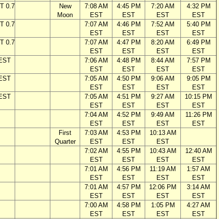
T 0.7
New
7:08 AM
4:45 PM
7:20 AM
4:32 PM
Moon
EST
EST
EST
EST
T 0.7
7:07 AM
4:46 PM
7:52 AM
5:40 PM
EST
EST
EST
EST
T 0.7
7:07 AM
4:47 PM
8:20 AM
6:49 PM
EST
EST
EST
EST
 EST
7:06 AM
4:48 PM
8:44 AM
7:57 PM
EST
EST
EST
EST
 EST
7:05 AM
4:50 PM
9:06 AM
9:05 PM
EST
EST
EST
EST
 EST
7:05 AM
4:51 PM
9:27 AM
10:15 PM
EST
EST
EST
EST
7:04 AM
4:52 PM
9:49 AM
11:26 PM
EST
EST
EST
EST
First
7:03 AM
4:53 PM
10:13 AM
Quarter
EST
EST
EST
7:02 AM
4:55 PM
10:43 AM
12:40 AM
EST
EST
EST
EST
7:01 AM
4:56 PM
11:19 AM
1:57 AM
EST
EST
EST
EST
7:01 AM
4:57 PM
12:06 PM
3:14 AM
EST
EST
EST
EST
7:00 AM
4:58 PM
1:05 PM
4:27 AM
EST
EST
EST
EST