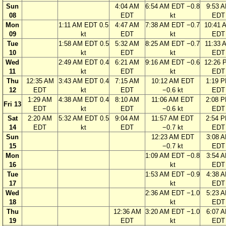
Sun
4:04 AM
6:54 AM EDT −0.8
9:53 
08
EDT
kt
EDT
Mon
1:11 AM EDT 0.5
4:47 AM
7:38 AM EDT −0.7
10:41 
09
kt
EDT
kt
EDT
Tue
1:58 AM EDT 0.5
5:32 AM
8:25 AM EDT −0.7
11:33 
10
kt
EDT
kt
EDT
Wed
2:49 AM EDT 0.4
6:21 AM
9:16 AM EDT −0.6
12:26 
11
kt
EDT
kt
EDT
Thu
12:35 AM
3:43 AM EDT 0.4
7:15 AM
10:12 AM EDT
1:19 
12
EDT
kt
EDT
−0.6 kt
EDT
1:29 AM
4:38 AM EDT 0.4
8:10 AM
11:06 AM EDT
2:08 
Fri 13
EDT
kt
EDT
−0.6 kt
EDT
Sat
2:20 AM
5:32 AM EDT 0.5
9:04 AM
11:57 AM EDT
2:54 
14
EDT
kt
EDT
−0.7 kt
EDT
Sun
12:23 AM EDT
3:08 
15
−0.7 kt
EDT
Mon
1:09 AM EDT −0.8
3:54 
16
kt
EDT
Tue
1:53 AM EDT −0.9
4:38 
17
kt
EDT
Wed
2:36 AM EDT −1.0
5:23 
18
kt
EDT
Thu
12:36 AM
3:20 AM EDT −1.0
6:07 
19
EDT
kt
EDT