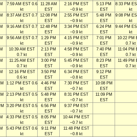
AM
7:59 AM EST 0.6
11:28 AM
2:16 PM EST
5:13 PM
8:33 PM ES
kt
EST
−0.9 kt
EST
kt
AM
8:37 AM EST 0.7
12:08 PM
2:55 PM EST
5:48 PM
9:08 PM ES
kt
EST
−0.9 kt
EST
kt
AM
9:16 AM EST 0.7
12:48 PM
3:34 PM EST
6:24 PM
9:44 PM ES
kt
EST
−0.9 kt
EST
kt
AM
9:56 AM EST 0.7
1:29 PM
4:15 PM EST
7:01 PM
10:22 PM
kt
EST
−0.9 kt
EST
0.7 kt
AM
10:39 AM EST
2:13 PM
4:58 PM EST
7:40 PM
11:04 PM
0.7 kt
EST
−0.9 kt
EST
0.7 kt
AM
11:25 AM EST
3:00 PM
5:45 PM EST
8:23 PM
11:49 PM
0.7 kt
EST
−0.9 kt
EST
0.7 kt
AM
12:16 PM EST
3:50 PM
6:34 PM EST
9:12 PM
0.6 kt
EST
−0.8 kt
EST
AM
1:12 PM EST 0.6
4:46 PM
7:30 PM EST
10:08 PM
kt
EST
−0.7 kt
EST
AM
2:13 PM EST 0.5
5:48 PM
8:31 PM EST
11:09 PM
kt
EST
−0.7 kt
EST
PM
3:20 PM EST 0.5
6:56 PM
9:37 PM EST
kt
EST
−0.7 kt
PM
4:33 PM EST 0.5
8:05 PM
10:44 PM EST
kt
EST
−0.7 kt
PM
5:43 PM EST 0.6
9:11 PM
11:48 PM EST
kt
EST
−0.8 kt