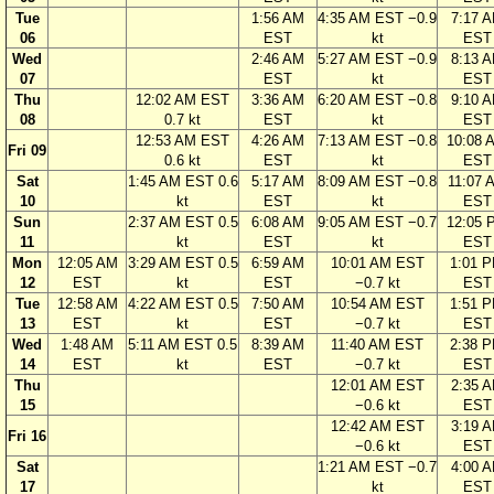
Tue
1:56 AM
4:35 AM EST −0.9
7:17 
06
EST
kt
EST
Wed
2:46 AM
5:27 AM EST −0.9
8:13 
07
EST
kt
EST
Thu
12:02 AM EST
3:36 AM
6:20 AM EST −0.8
9:10 
08
0.7 kt
EST
kt
EST
12:53 AM EST
4:26 AM
7:13 AM EST −0.8
10:08 
Fri 09
0.6 kt
EST
kt
EST
Sat
1:45 AM EST 0.6
5:17 AM
8:09 AM EST −0.8
11:07 
10
kt
EST
kt
EST
Sun
2:37 AM EST 0.5
6:08 AM
9:05 AM EST −0.7
12:05 
11
kt
EST
kt
EST
Mon
12:05 AM
3:29 AM EST 0.5
6:59 AM
10:01 AM EST
1:01 
12
EST
kt
EST
−0.7 kt
EST
Tue
12:58 AM
4:22 AM EST 0.5
7:50 AM
10:54 AM EST
1:51 
13
EST
kt
EST
−0.7 kt
EST
Wed
1:48 AM
5:11 AM EST 0.5
8:39 AM
11:40 AM EST
2:38 
14
EST
kt
EST
−0.7 kt
EST
Thu
12:01 AM EST
2:35 
15
−0.6 kt
EST
12:42 AM EST
3:19 
Fri 16
−0.6 kt
EST
Sat
1:21 AM EST −0.7
4:00 
17
kt
EST