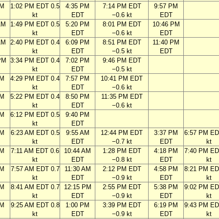
AM
1:02 PM EDT 0.5
4:35 PM
7:14 PM EDT
9:57 PM
kt
EDT
−0.6 kt
EDT
AM
1:49 PM EDT 0.5
5:20 PM
8:01 PM EDT
10:46 PM
kt
EDT
−0.6 kt
EDT
AM
2:40 PM EDT 0.4
6:09 PM
8:51 PM EDT
11:40 PM
kt
EDT
−0.5 kt
EDT
PM
3:34 PM EDT 0.4
7:02 PM
9:46 PM EDT
kt
EDT
−0.5 kt
PM
4:29 PM EDT 0.4
7:57 PM
10:41 PM EDT
kt
EDT
−0.6 kt
PM
5:22 PM EDT 0.4
8:50 PM
11:35 PM EDT
kt
EDT
−0.6 kt
PM
6:12 PM EDT 0.5
9:40 PM
kt
EDT
AM
6:23 AM EDT 0.5
9:55 AM
12:44 PM EDT
3:37 PM
6:57 PM ED
kt
EDT
−0.7 kt
EDT
kt
AM
7:11 AM EDT 0.6
10:44 AM
1:28 PM EDT
4:18 PM
7:40 PM ED
kt
EDT
−0.8 kt
EDT
kt
AM
7:57 AM EDT 0.7
11:30 AM
2:12 PM EDT
4:58 PM
8:21 PM ED
kt
EDT
−0.9 kt
EDT
kt
AM
8:41 AM EDT 0.7
12:15 PM
2:55 PM EDT
5:38 PM
9:02 PM ED
kt
EDT
−0.9 kt
EDT
kt
AM
9:25 AM EDT 0.8
1:00 PM
3:39 PM EDT
6:19 PM
9:43 PM ED
kt
EDT
−0.9 kt
EDT
kt