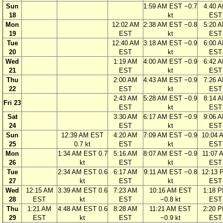
Sun
1:59 AM EST −0.7
4:40 
18
kt
EST
Mon
12:02 AM
2:38 AM EST −0.8
5:20 
19
EST
kt
EST
Tue
12:40 AM
3:18 AM EST −0.9
6:00 
20
EST
kt
EST
Wed
1:19 AM
4:00 AM EST −0.9
6:42 
21
EST
kt
EST
Thu
2:00 AM
4:43 AM EST −0.9
7:26 
22
EST
kt
EST
2:43 AM
5:28 AM EST −0.9
8:14 
Fri 23
EST
kt
EST
Sat
3:30 AM
6:17 AM EST −0.9
9:06 
24
EST
kt
EST
Sun
12:39 AM EST
4:20 AM
7:09 AM EST −0.9
10:04 
25
0.7 kt
EST
kt
EST
Mon
1:34 AM EST 0.7
5:16 AM
8:07 AM EST −0.9
11:07 
26
kt
EST
kt
EST
Tue
2:34 AM EST 0.6
6:17 AM
9:11 AM EST −0.8
12:13 
27
kt
EST
kt
EST
Wed
12:15 AM
3:39 AM EST 0.6
7:23 AM
10:16 AM EST
1:18 
28
EST
kt
EST
−0.8 kt
EST
Thu
1:21 AM
4:48 AM EST 0.6
8:28 AM
11:21 AM EST
2:20 
29
EST
kt
EST
−0.9 kt
EST