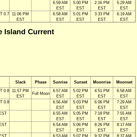
6:59 AM
5:00 PM
2:16 PM
5:29 AM
EST
EST
EST
EST
T 0.7
11:06 PM
6:58 AM
5:01 PM
3:33 PM
6:19 AM
EST
EST
EST
EST
EST
e Island Current
Slack
Phase
Sunrise
Sunset
Moonrise
Moonset
T 0.8
11:57 PM
6:57 AM
5:02 PM
4:51 PM
6:58 AM
Full Moon
EST
EST
EST
EST
EST
T 0.8
6:56 AM
5:03 PM
6:06 PM
7:29 AM
EST
EST
EST
EST
 EST
6:55 AM
5:05 PM
7:18 PM
7:55 AM
EST
EST
EST
EST
 EST
6:54 AM
5:06 PM
8:26 PM
8:17 AM
EST
EST
EST
EST
 EST
6:53 AM
5:07 PM
9:32 PM
8:37 AM