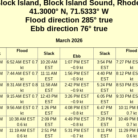
Block Island, Block Island Sound, Rhod
41.3000° N, 71.5333° W
Flood direction 285° true
Ebb direction 76° true
March 2026
Flood
Flood
k
Slack
Slack
Ebb
AM
6:52 AM EST 0.7
10:20 AM
1:07 PM EST
3:54 PM
7:27 PM ES
kt
EST
−0.9 kt
EST
kt
AM
7:44 AM EST 0.7
11:11 AM
1:56 PM EST
4:40 PM
8:12 PM ES
kt
EST
−0.9 kt
EST
kt
AM
8:31 AM EST 0.8
11:58 AM
2:42 PM EST
5:24 PM
8:53 PM ES
kt
EST
−0.9 kt
EST
kt
AM
9:15 AM EST 0.7
12:43 PM
3:26 PM EST
6:05 PM
9:33 PM ES
kt
EST
−0.9 kt
EST
kt
AM
9:56 AM EST 0.7
1:26 PM
4:08 PM EST
6:47 PM
10:11 PM
kt
EST
−0.8 kt
EST
0.7 kt
AM
10:38 AM EST
2:09 PM
4:49 PM EST
7:28 PM
10:49 PM
0.6 kt
EST
−0.8 kt
EST
0.7 kt
AM
11:19 AM EST
2:51 PM
5:31 PM EST
8:11 PM
11:29 PM
0.6 kt
EST
−0.7 kt
EST
0.6 kt