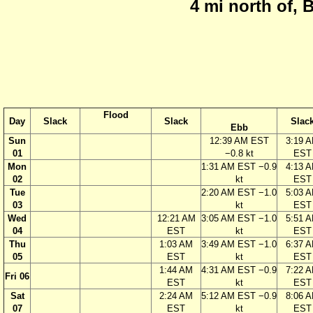
4 mi north of, 
Flood
Day
Slack
Slack
Slac
Ebb
Sun
12:39 AM EST
3:19 
01
−0.8 kt
EST
Mon
1:31 AM EST −0.9
4:13 
02
kt
EST
Tue
2:20 AM EST −1.0
5:03 
03
kt
EST
Wed
12:21 AM
3:05 AM EST −1.0
5:51 
04
EST
kt
EST
Thu
1:03 AM
3:49 AM EST −1.0
6:37 
05
EST
kt
EST
1:44 AM
4:31 AM EST −0.9
7:22 
Fri 06
EST
kt
EST
Sat
2:24 AM
5:12 AM EST −0.9
8:06 
07
EST
kt
EST