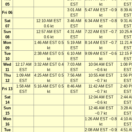
05
EST
kt
EST
3:01 AM
5:47 AM EST −0.9
8:39 
Fri 06
EST
kt
EST
Sat
12:10 AM EST
3:46 AM
6:34 AM EST −0.8
9:31 
07
0.6 kt
EST
kt
EST
Sun
12:57 AM EST
4:31 AM
7:22 AM EST −0.7
10:25 
08
0.6 kt
EST
kt
EST
Mon
1:46 AM EST 0.5
5:19 AM
8:14 AM EST −0.7
11:21 
09
kt
EST
kt
EST
Tue
2:38 AM EST 0.5
6:10 AM
9:09 AM EST −0.6
12:15 
10
kt
EST
kt
EST
Wed
12:17 AM
3:32 AM EST 0.4
7:03 AM
10:04 AM EST
1:08 
11
EST
kt
EST
−0.6 kt
EST
Thu
1:09 AM
4:25 AM EST 0.5
7:56 AM
10:55 AM EST
1:56 
12
EST
kt
EST
−0.7 kt
EST
1:58 AM
5:16 AM EST 0.5
8:46 AM
11:42 AM EST
2:40 
Fri 13
EST
kt
EST
−0.7 kt
EST
Sat
12:04 AM EST
2:44 
14
−0.6 kt
EST
Sun
12:46 AM EST
3:28 
15
−0.7 kt
EST
Mon
1:26 AM EST −0.8
4:10 
16
kt
EST
Tue
2:08 AM EST −0.9
4:51 