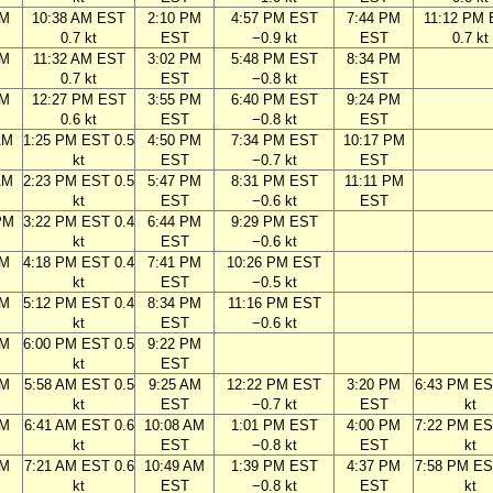
AM
10:38 AM EST
2:10 PM
4:57 PM EST
7:44 PM
11:12 PM
0.7 kt
EST
−0.9 kt
EST
0.7 kt
AM
11:32 AM EST
3:02 PM
5:48 PM EST
8:34 PM
0.7 kt
EST
−0.8 kt
EST
AM
12:27 PM EST
3:55 PM
6:40 PM EST
9:24 PM
0.6 kt
EST
−0.8 kt
EST
AM
1:25 PM EST 0.5
4:50 PM
7:34 PM EST
10:17 PM
kt
EST
−0.7 kt
EST
AM
2:23 PM EST 0.5
5:47 PM
8:31 PM EST
11:11 PM
kt
EST
−0.6 kt
EST
PM
3:22 PM EST 0.4
6:44 PM
9:29 PM EST
kt
EST
−0.6 kt
PM
4:18 PM EST 0.4
7:41 PM
10:26 PM EST
kt
EST
−0.5 kt
PM
5:12 PM EST 0.4
8:34 PM
11:16 PM EST
kt
EST
−0.6 kt
PM
6:00 PM EST 0.5
9:22 PM
kt
EST
AM
5:58 AM EST 0.5
9:25 AM
12:22 PM EST
3:20 PM
6:43 PM ES
kt
EST
−0.7 kt
EST
kt
AM
6:41 AM EST 0.6
10:08 AM
1:01 PM EST
4:00 PM
7:22 PM ES
kt
EST
−0.8 kt
EST
kt
AM
7:21 AM EST 0.6
10:49 AM
1:39 PM EST
4:37 PM
7:58 PM ES
kt
EST
−0.8 kt
EST
kt