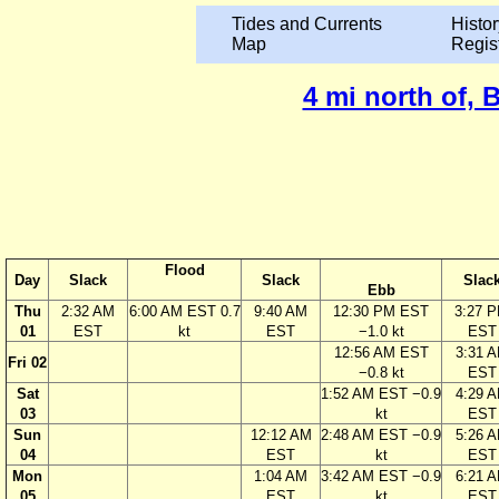
Tides and Currents
Histor
Map
Regis
4 mi north of, 
Flood
Day
Slack
Slack
Slac
Ebb
Thu
2:32 AM
6:00 AM EST 0.7
9:40 AM
12:30 PM EST
3:27 
01
EST
kt
EST
−1.0 kt
EST
12:56 AM EST
3:31 
Fri 02
−0.8 kt
EST
Sat
1:52 AM EST −0.9
4:29 
03
kt
EST
Sun
12:12 AM
2:48 AM EST −0.9
5:26 
04
EST
kt
EST
Mon
1:04 AM
3:42 AM EST −0.9
6:21 
05
EST
kt
EST