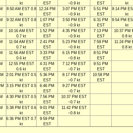
kt
EST
−0.9 kt
EST
kt
AM
8:50 AM EST 0.8
12:24 PM
3:07 PM EST
5:51 PM
9:14 PM ES
kt
EST
−0.9 kt
EST
kt
AM
9:32 AM EST 0.8
1:07 PM
3:50 PM EST
6:31 PM
9:54 PM ES
kt
EST
−0.9 kt
EST
kt
AM
10:16 AM EST
1:52 PM
4:35 PM EST
7:13 PM
10:37 PM
0.7 kt
EST
−0.9 kt
EST
0.8 kt
AM
11:04 AM EST
2:41 PM
5:23 PM EST
7:59 PM
11:24 PM
0.7 kt
EST
−0.9 kt
EST
0.8 kt
AM
11:56 AM EST
3:33 PM
6:15 PM EST
8:51 PM
0.6 kt
EST
−0.8 kt
EST
AM
12:55 PM EST
4:31 PM
7:12 PM EST
9:51 PM
0.6 kt
EST
−0.7 kt
EST
AM
2:01 PM EST 0.5
5:36 PM
8:17 PM EST
10:58 PM
kt
EST
−0.7 kt
EST
PM
3:15 PM EST 0.5
6:46 PM
9:27 PM EST
kt
EST
−0.7 kt
PM
4:30 PM EST 0.5
7:56 PM
10:37 PM EST
kt
EST
−0.7 kt
PM
5:38 PM EST 0.6
9:01 PM
11:42 PM EST
kt
EST
−0.8 kt
PM
6:36 PM EST 0.7
9:59 PM
kt
EST