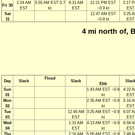
2:24 AM
5:55 AM EST 0.7
9:31 AM
12:21 PM EST
3:17 
Fri 30
EST
kt
EST
−0.9 kt
EST
Sat
12:47 AM EST
3:25 
31
−0.8 kt
EST
4 mi north of, 
Flood
Day
Slack
Slack
Slac
Ebb
Sun
1:43 AM EST −0.9
4:22 
01
kt
EST
Mon
2:35 AM EST −0.9
5:16 
02
kt
EST
Tue
12:45 AM
3:25 AM EST −0.9
6:07 
03
EST
kt
EST
Wed
1:31 AM
4:13 AM EST −0.9
6:58 
04
EST
kt
EST
Thu
2:16 AM
5:00 AM EST −0.9
7:48 