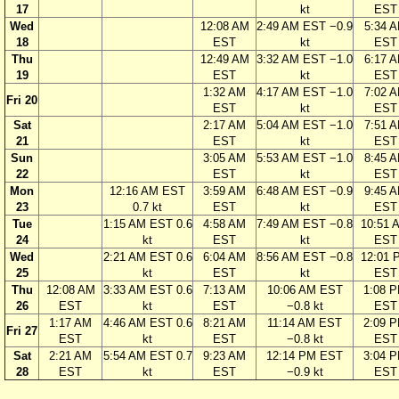
17
kt
EST
Wed
12:08 AM
2:49 AM EST −0.9
5:34 
18
EST
kt
EST
Thu
12:49 AM
3:32 AM EST −1.0
6:17 
19
EST
kt
EST
1:32 AM
4:17 AM EST −1.0
7:02 
Fri 20
EST
kt
EST
Sat
2:17 AM
5:04 AM EST −1.0
7:51 
21
EST
kt
EST
Sun
3:05 AM
5:53 AM EST −1.0
8:45 
22
EST
kt
EST
Mon
12:16 AM EST
3:59 AM
6:48 AM EST −0.9
9:45 
23
0.7 kt
EST
kt
EST
Tue
1:15 AM EST 0.6
4:58 AM
7:49 AM EST −0.8
10:51 
24
kt
EST
kt
EST
Wed
2:21 AM EST 0.6
6:04 AM
8:56 AM EST −0.8
12:01 
25
kt
EST
kt
EST
Thu
12:08 AM
3:33 AM EST 0.6
7:13 AM
10:06 AM EST
1:08 
26
EST
kt
EST
−0.8 kt
EST
1:17 AM
4:46 AM EST 0.6
8:21 AM
11:14 AM EST
2:09 
Fri 27
EST
kt
EST
−0.8 kt
EST
Sat
2:21 AM
5:54 AM EST 0.7
9:23 AM
12:14 PM EST
3:04 
28
EST
kt
EST
−0.9 kt
EST