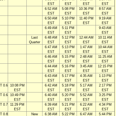
EST
EST
EST
EST
6:52 AM
5:08 PM
10:36 PM
8:57 AM
EST
EST
EST
EST
6:50 AM
5:10 PM
11:40 PM
9:19 AM
EST
EST
EST
EST
6:49 AM
5:11 PM
9:43 AM
EST
EST
EST
Last
6:48 AM
5:12 PM
12:44 AM
10:11 AM
Quarter
EST
EST
EST
EST
6:47 AM
5:13 PM
1:47 AM
10:44 AM
EST
EST
EST
EST
6:46 AM
5:15 PM
2:48 AM
11:25 AM
EST
EST
EST
EST
6:44 AM
5:16 PM
3:45 AM
12:15 PM
EST
EST
EST
EST
6:43 AM
5:17 PM
4:35 AM
1:13 PM
EST
EST
EST
EST
T 0.6
10:08 PM
6:42 AM
5:18 PM
5:17 AM
2:17 PM
EST
EST
EST
EST
EST
T 0.6
10:49 PM
6:40 AM
5:20 PM
5:52 AM
3:25 PM
EST
EST
EST
EST
EST
T 0.7
11:29 PM
6:39 AM
5:21 PM
6:22 AM
4:34 PM
EST
EST
EST
EST
EST
T 0.8
New
6:38 AM
5:22 PM
6:47 AM
5:44 PM