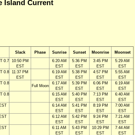
e Island Current
Slack
Phase
Sunrise
Sunset
Moonrise
Moonset
T 0.7
10:50 PM
6:20 AM
5:36 PM
3:45 PM
5:29 AM
EST
EST
EST
EST
EST
T 0.8
11:37 PM
6:19 AM
5:38 PM
4:57 PM
5:55 AM
EST
EST
EST
EST
EST
T 0.8
6:17 AM
5:39 PM
6:06 PM
6:19 AM
Full Moon
EST
EST
EST
EST
T 0.8
6:15 AM
5:40 PM
7:13 PM
6:40 AM
EST
EST
EST
EST
 EST
6:14 AM
5:41 PM
8:19 PM
7:00 AM
EST
EST
EST
EST
 EST
6:12 AM
5:42 PM
9:24 PM
7:21 AM
EST
EST
EST
EST
 EST
6:11 AM
5:43 PM
10:29 PM
7:44 AM
EST
EST
EST
EST