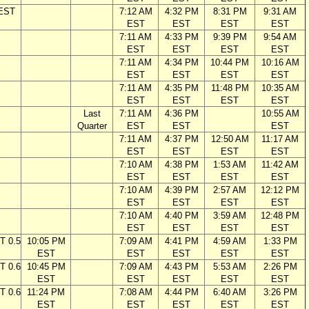
 EST
7:12 AM
4:32 PM
8:31 PM
9:31 AM
EST
EST
EST
EST
7:11 AM
4:33 PM
9:39 PM
9:54 AM
EST
EST
EST
EST
7:11 AM
4:34 PM
10:44 PM
10:16 AM
EST
EST
EST
EST
7:11 AM
4:35 PM
11:48 PM
10:35 AM
EST
EST
EST
EST
Last
7:11 AM
4:36 PM
10:55 AM
Quarter
EST
EST
EST
7:11 AM
4:37 PM
12:50 AM
11:17 AM
EST
EST
EST
EST
7:10 AM
4:38 PM
1:53 AM
11:42 AM
EST
EST
EST
EST
7:10 AM
4:39 PM
2:57 AM
12:12 PM
EST
EST
EST
EST
7:10 AM
4:40 PM
3:59 AM
12:48 PM
EST
EST
EST
EST
T 0.5
10:05 PM
7:09 AM
4:41 PM
4:59 AM
1:33 PM
EST
EST
EST
EST
EST
T 0.6
10:45 PM
7:09 AM
4:43 PM
5:53 AM
2:26 PM
EST
EST
EST
EST
EST
T 0.6
11:24 PM
7:08 AM
4:44 PM
6:40 AM
3:26 PM
EST
EST
EST
EST
EST