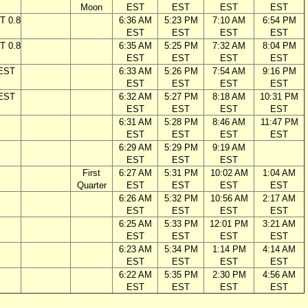
Moon
EST
EST
EST
EST
T 0.8
6:36 AM
5:23 PM
7:10 AM
6:54 PM
EST
EST
EST
EST
T 0.8
6:35 AM
5:25 PM
7:32 AM
8:04 PM
EST
EST
EST
EST
 EST
6:33 AM
5:26 PM
7:54 AM
9:16 PM
EST
EST
EST
EST
 EST
6:32 AM
5:27 PM
8:18 AM
10:31 PM
EST
EST
EST
EST
6:31 AM
5:28 PM
8:46 AM
11:47 PM
EST
EST
EST
EST
6:29 AM
5:29 PM
9:19 AM
EST
EST
EST
First
6:27 AM
5:31 PM
10:02 AM
1:04 AM
Quarter
EST
EST
EST
EST
6:26 AM
5:32 PM
10:56 AM
2:17 AM
EST
EST
EST
EST
6:25 AM
5:33 PM
12:01 PM
3:21 AM
EST
EST
EST
EST
6:23 AM
5:34 PM
1:14 PM
4:14 AM
EST
EST
EST
EST
6:22 AM
5:35 PM
2:30 PM
4:56 AM
EST
EST
EST
EST