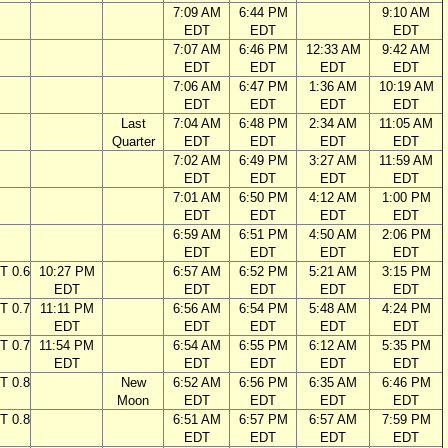
7:09 AM
6:44 PM
9:10 AM
EDT
EDT
EDT
7:07 AM
6:46 PM
12:33 AM
9:42 AM
EDT
EDT
EDT
EDT
7:06 AM
6:47 PM
1:36 AM
10:19 AM
EDT
EDT
EDT
EDT
Last
7:04 AM
6:48 PM
2:34 AM
11:05 AM
Quarter
EDT
EDT
EDT
EDT
7:02 AM
6:49 PM
3:27 AM
11:59 AM
EDT
EDT
EDT
EDT
7:01 AM
6:50 PM
4:12 AM
1:00 PM
EDT
EDT
EDT
EDT
6:59 AM
6:51 PM
4:50 AM
2:06 PM
EDT
EDT
EDT
EDT
T 0.6
10:27 PM
6:57 AM
6:52 PM
5:21 AM
3:15 PM
EDT
EDT
EDT
EDT
EDT
T 0.7
11:11 PM
6:56 AM
6:54 PM
5:48 AM
4:24 PM
EDT
EDT
EDT
EDT
EDT
T 0.7
11:54 PM
6:54 AM
6:55 PM
6:12 AM
5:35 PM
EDT
EDT
EDT
EDT
EDT
T 0.8
New
6:52 AM
6:56 PM
6:35 AM
6:46 PM
Moon
EDT
EDT
EDT
EDT
T 0.8
6:51 AM
6:57 PM
6:57 AM
7:59 PM
EDT
EDT
EDT
EDT