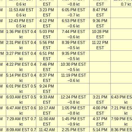
0.6 kt
EST
−0.8 kt
EST
0.7 kt
AM
11:53 AM EST
3:23 PM
6:05 PM EST
8:47 PM
0.6 kt
EST
−0.7 kt
EST
AM
12:43 PM EST
4:12 PM
6:53 PM EST
9:36 PM
0.5 kt
EST
−0.6 kt
EST
AM
1:36 PM EST 0.4
5:03 PM
7:44 PM EST
10:28 PM
kt
EST
−0.6 kt
EST
AM
2:31 PM EST 0.4
5:56 PM
8:39 PM EST
11:22 PM
kt
EST
−0.5 kt
EST
PM
3:27 PM EST 0.4
6:51 PM
9:35 PM EST
kt
EST
−0.5 kt
PM
4:22 PM EST 0.4
7:46 PM
10:30 PM EST
kt
EST
−0.5 kt
PM
5:14 PM EST 0.4
8:37 PM
11:19 PM EST
kt
EST
−0.6 kt
PM
6:01 PM EST 0.5
9:24 PM
kt
EST
AM
6:03 AM EST 0.5
9:33 AM
12:24 PM EST
3:21 PM
6:43 PM ES
kt
EST
−0.8 kt
EST
kt
AM
6:47 AM EST 0.6
10:17 AM
1:05 PM EST
4:00 PM
7:21 PM ES
kt
EST
−0.8 kt
EST
kt
AM
7:29 AM EST 0.7
11:00 AM
1:45 PM EST
4:37 PM
7:59 PM ES
kt
EST
−0.9 kt
EST
kt
AM
8:09 AM EST 0.7
11:42 AM
2:25 PM EST
5:14 PM
8:36 PM ES