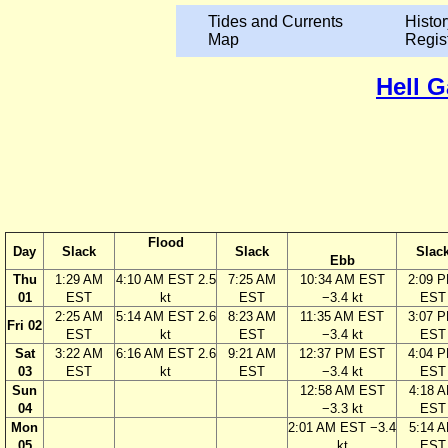
Tides and Currents
Histor
Map
Regis
Hell G
Flood
Day
Slack
Slack
Slac
Ebb
Thu
1:29 AM
4:10 AM EST 2.5
7:25 AM
10:34 AM EST
2:09 
01
EST
kt
EST
−3.4 kt
EST
2:25 AM
5:14 AM EST 2.6
8:23 AM
11:35 AM EST
3:07 
Fri 02
EST
kt
EST
−3.4 kt
EST
Sat
3:22 AM
6:16 AM EST 2.6
9:21 AM
12:37 PM EST
4:04 
03
EST
kt
EST
−3.4 kt
EST
Sun
12:58 AM EST
4:18 
04
−3.3 kt
EST
Mon
2:01 AM EST −3.4
5:14 
05
kt
EST