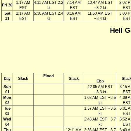
1:17 AM
4:13 AM EST 2.2
7:14 AM
10:47 AM EST
2:02 
Fri 30
EST
kt
EST
−3.2 kt
EST
Sat
2:17 AM
5:30 AM EST 2.4
8:16 AM
11:50 AM EST
3:00 
31
EST
kt
EST
−3.4 kt
EST
Hell G
Flood
Day
Slack
Slack
Slac
Ebb
Sun
12:05 AM EST
3:15 
01
−3.3 kt
EST
Mon
1:02 AM EST −3.5
4:09 
02
kt
EST
Tue
1:57 AM EST −3.6
5:01 
03
kt
EST
Wed
2:48 AM EST −3.7
5:52 
04
kt
EST
Thu
12:11 AM
3:36 AM EST −3.7
6:43 