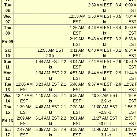
Tue
2:59 AM EST −3.4
6:09 
06
kt
EST
Wed
12:33 AM
3:53 AM EST −3.5
7:04 
07
EST
kt
EST
Thu
1:26 AM
4:46 AM EST −3.4
8:00 
08
EST
kt
EST
2:19 AM
5:43 AM EST −3.2
8:56 
Fri 09
EST
kt
EST
Sat
12:53 AM EST
3:11 AM
6:43 AM EST −3.1
9:54 
10
2.3 kt
EST
kt
EST
Sun
1:44 AM EST 2.2
4:04 AM
7:44 AM EST −2.9
10:51 
11
kt
EST
kt
EST
Mon
2:34 AM EST 2.2
4:57 AM
8:44 AM EST −2.9
11:44 
12
kt
EST
kt
EST
Tue
12:05 AM
3:23 AM EST 2.1
5:48 AM
9:37 AM EST −2.9
12:32 
13
EST
kt
EST
kt
EST
Wed
12:49 AM
4:10 AM EST 2.1
6:36 AM
10:23 AM EST
1:16 
14
EST
kt
EST
−2.9 kt
EST
Thu
1:30 AM
4:48 AM EST 2.1
7:20 AM
11:00 AM EST
1:56 
15
EST
kt
EST
−2.9 kt
EST
2:09 AM
5:14 AM EST 2.2
8:01 AM
11:27 AM EST
2:35 
Fri 16
EST
kt
EST
−3.0 kt
EST
Sat
2:47 AM
5:35 AM EST 2.4
8:39 AM
11:46 AM EST
3:12 
17
EST
kt
EST
−3.1 kt
EST