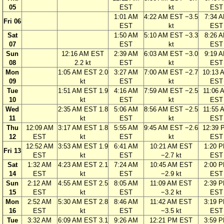
05
EST
kt
EST
1:01 AM
4:22 AM EST −3.5
7:34 
Fri 06
EST
kt
EST
Sat
1:50 AM
5:10 AM EST −3.3
8:26 
07
EST
kt
EST
Sun
12:16 AM EST
2:39 AM
6:03 AM EST −3.0
9:19 
08
2.2 kt
EST
kt
EST
Mon
1:05 AM EST 2.0
3:27 AM
7:00 AM EST −2.7
10:13 
09
kt
EST
kt
EST
Tue
1:51 AM EST 1.9
4:16 AM
7:59 AM EST −2.5
11:06 
10
kt
EST
kt
EST
Wed
2:35 AM EST 1.8
5:06 AM
8:56 AM EST −2.5
11:55 
11
kt
EST
kt
EST
Thu
12:09 AM
3:17 AM EST 1.8
5:55 AM
9:45 AM EST −2.6
12:39 
12
EST
kt
EST
kt
EST
12:52 AM
3:53 AM EST 1.9
6:41 AM
10:21 AM EST
1:20 
Fri 13
EST
kt
EST
−2.7 kt
EST
Sat
1:32 AM
4:23 AM EST 2.1
7:24 AM
10:45 AM EST
2:00 
14
EST
kt
EST
−2.9 kt
EST
Sun
2:12 AM
4:55 AM EST 2.5
8:05 AM
11:09 AM EST
2:39 
15
EST
kt
EST
−3.2 kt
EST
Mon
2:52 AM
5:30 AM EST 2.8
8:46 AM
11:42 AM EST
3:19 
16
EST
kt
EST
−3.5 kt
EST
Tue
3:32 AM
6:09 AM EST 3.1
9:26 AM
12:21 PM EST
3:59 