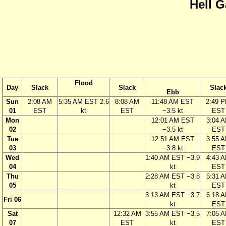
Hell G
Flood
Day
Slack
Slack
Slac
Ebb
Sun
2:08 AM
5:35 AM EST 2.6
8:08 AM
11:48 AM EST
2:49 
01
EST
kt
EST
−3.5 kt
EST
Mon
12:01 AM EST
3:04 
02
−3.5 kt
EST
Tue
12:51 AM EST
3:55 
03
−3.8 kt
EST
Wed
1:40 AM EST −3.9
4:43 
04
kt
EST
Thu
2:28 AM EST −3.8
5:31 
05
kt
EST
3:13 AM EST −3.7
6:18 
Fri 06
kt
EST
Sat
12:32 AM
3:55 AM EST −3.5
7:05 
07
EST
kt
EST