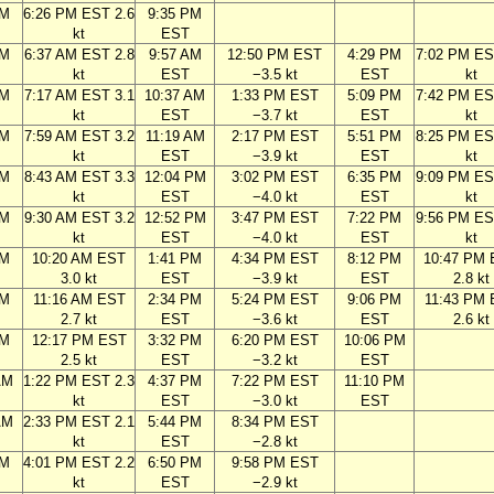
PM
6:26 PM EST 2.6
9:35 PM
kt
EST
AM
6:37 AM EST 2.8
9:57 AM
12:50 PM EST
4:29 PM
7:02 PM ES
kt
EST
−3.5 kt
EST
kt
AM
7:17 AM EST 3.1
10:37 AM
1:33 PM EST
5:09 PM
7:42 PM ES
kt
EST
−3.7 kt
EST
kt
AM
7:59 AM EST 3.2
11:19 AM
2:17 PM EST
5:51 PM
8:25 PM ES
kt
EST
−3.9 kt
EST
kt
AM
8:43 AM EST 3.3
12:04 PM
3:02 PM EST
6:35 PM
9:09 PM ES
kt
EST
−4.0 kt
EST
kt
AM
9:30 AM EST 3.2
12:52 PM
3:47 PM EST
7:22 PM
9:56 PM ES
kt
EST
−4.0 kt
EST
kt
AM
10:20 AM EST
1:41 PM
4:34 PM EST
8:12 PM
10:47 PM
3.0 kt
EST
−3.9 kt
EST
2.8 kt
AM
11:16 AM EST
2:34 PM
5:24 PM EST
9:06 PM
11:43 PM
2.7 kt
EST
−3.6 kt
EST
2.6 kt
AM
12:17 PM EST
3:32 PM
6:20 PM EST
10:06 PM
2.5 kt
EST
−3.2 kt
EST
AM
1:22 PM EST 2.3
4:37 PM
7:22 PM EST
11:10 PM
kt
EST
−3.0 kt
EST
AM
2:33 PM EST 2.1
5:44 PM
8:34 PM EST
kt
EST
−2.8 kt
PM
4:01 PM EST 2.2
6:50 PM
9:58 PM EST
kt
EST
−2.9 kt