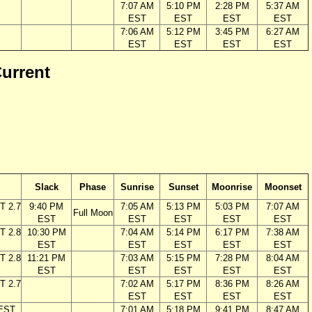
7:07 AM
5:10 PM
2:28 PM
5:37 AM
EST
EST
EST
EST
7:06 AM
5:12 PM
3:45 PM
6:27 AM
EST
EST
EST
EST
Current
Slack
Phase
Sunrise
Sunset
Moonrise
Moonset
T 2.7
9:40 PM
7:05 AM
5:13 PM
5:03 PM
7:07 AM
Full Moon
EST
EST
EST
EST
EST
T 2.8
10:30 PM
7:04 AM
5:14 PM
6:17 PM
7:38 AM
EST
EST
EST
EST
EST
T 2.8
11:21 PM
7:03 AM
5:15 PM
7:28 PM
8:04 AM
EST
EST
EST
EST
EST
T 2.7
7:02 AM
5:17 PM
8:36 PM
8:26 AM
EST
EST
EST
EST
 EST
7:01 AM
5:18 PM
9:41 PM
8:47 AM