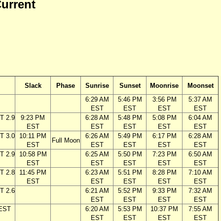
Current
Slack
Phase
Sunrise
Sunset
Moonrise
Moonset
6:29 AM
5:46 PM
3:56 PM
5:37 AM
EST
EST
EST
EST
T 2.9
9:23 PM
6:28 AM
5:48 PM
5:08 PM
6:04 AM
EST
EST
EST
EST
EST
T 3.0
10:11 PM
6:26 AM
5:49 PM
6:17 PM
6:28 AM
Full Moon
EST
EST
EST
EST
EST
T 2.9
10:58 PM
6:25 AM
5:50 PM
7:23 PM
6:50 AM
EST
EST
EST
EST
EST
T 2.8
11:45 PM
6:23 AM
5:51 PM
8:28 PM
7:10 AM
EST
EST
EST
EST
EST
T 2.6
6:21 AM
5:52 PM
9:33 PM
7:32 AM
EST
EST
EST
EST
 EST
6:20 AM
5:53 PM
10:37 PM
7:55 AM
EST
EST
EST
EST