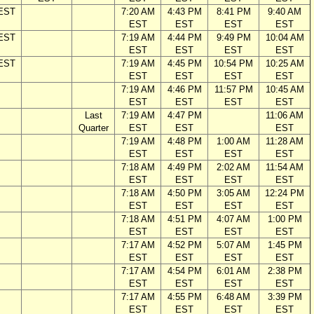
 EST
7:20 AM
4:43 PM
8:41 PM
9:40 AM
EST
EST
EST
EST
 EST
7:19 AM
4:44 PM
9:49 PM
10:04 AM
EST
EST
EST
EST
 EST
7:19 AM
4:45 PM
10:54 PM
10:25 AM
EST
EST
EST
EST
7:19 AM
4:46 PM
11:57 PM
10:45 AM
EST
EST
EST
EST
Last
7:19 AM
4:47 PM
11:06 AM
Quarter
EST
EST
EST
7:19 AM
4:48 PM
1:00 AM
11:28 AM
EST
EST
EST
EST
7:18 AM
4:49 PM
2:02 AM
11:54 AM
EST
EST
EST
EST
7:18 AM
4:50 PM
3:05 AM
12:24 PM
EST
EST
EST
EST
7:18 AM
4:51 PM
4:07 AM
1:00 PM
EST
EST
EST
EST
7:17 AM
4:52 PM
5:07 AM
1:45 PM
EST
EST
EST
EST
7:17 AM
4:54 PM
6:01 AM
2:38 PM
EST
EST
EST
EST
7:17 AM
4:55 PM
6:48 AM
3:39 PM
EST
EST
EST
EST