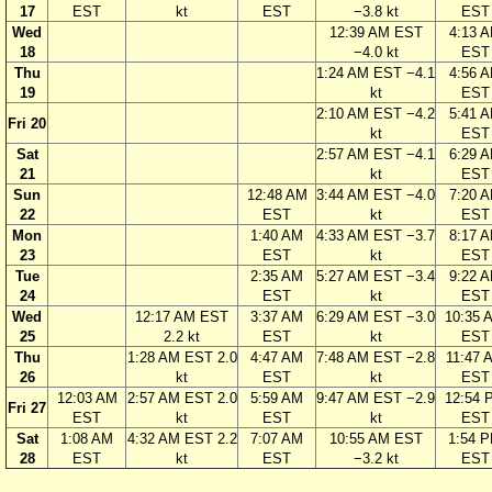
17
EST
kt
EST
−3.8 kt
EST
Wed
12:39 AM EST
4:13 
18
−4.0 kt
EST
Thu
1:24 AM EST −4.1
4:56 
19
kt
EST
2:10 AM EST −4.2
5:41 
Fri 20
kt
EST
Sat
2:57 AM EST −4.1
6:29 
21
kt
EST
Sun
12:48 AM
3:44 AM EST −4.0
7:20 
22
EST
kt
EST
Mon
1:40 AM
4:33 AM EST −3.7
8:17 
23
EST
kt
EST
Tue
2:35 AM
5:27 AM EST −3.4
9:22 
24
EST
kt
EST
Wed
12:17 AM EST
3:37 AM
6:29 AM EST −3.0
10:35 
25
2.2 kt
EST
kt
EST
Thu
1:28 AM EST 2.0
4:47 AM
7:48 AM EST −2.8
11:47 
26
kt
EST
kt
EST
12:03 AM
2:57 AM EST 2.0
5:59 AM
9:47 AM EST −2.9
12:54 
Fri 27
EST
kt
EST
kt
EST
Sat
1:08 AM
4:32 AM EST 2.2
7:07 AM
10:55 AM EST
1:54 
28
EST
kt
EST
−3.2 kt
EST