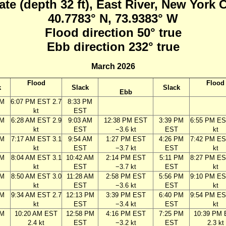
ate (depth 32 ft), East River, New York 
40.7783° N, 73.9383° W
Flood direction 50° true
Ebb direction 232° true
March 2026
Flood
Flood
k
Slack
Slack
Ebb
PM
6:07 PM EST 2.7
8:33 PM
kt
EST
AM
6:28 AM EST 2.9
9:03 AM
12:38 PM EST
3:39 PM
6:55 PM ES
kt
EST
−3.6 kt
EST
kt
AM
7:17 AM EST 3.1
9:54 AM
1:27 PM EST
4:26 PM
7:42 PM ES
kt
EST
−3.7 kt
EST
kt
AM
8:04 AM EST 3.1
10:42 AM
2:14 PM EST
5:11 PM
8:27 PM ES
kt
EST
−3.7 kt
EST
kt
AM
8:50 AM EST 3.0
11:28 AM
2:58 PM EST
5:56 PM
9:10 PM ES
kt
EST
−3.6 kt
EST
kt
AM
9:34 AM EST 2.7
12:13 PM
3:39 PM EST
6:40 PM
9:54 PM ES
kt
EST
−3.4 kt
EST
kt
AM
10:20 AM EST
12:58 PM
4:16 PM EST
7:25 PM
10:39 PM
2.4 kt
EST
−3.2 kt
EST
2.3 kt