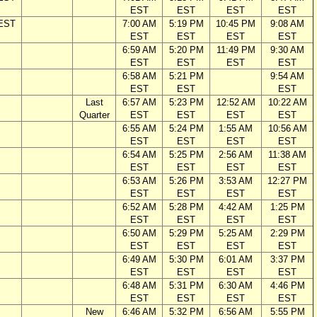
EST
EST
EST
EST
 EST
7:00 AM
5:19 PM
10:45 PM
9:08 AM
EST
EST
EST
EST
6:59 AM
5:20 PM
11:49 PM
9:30 AM
EST
EST
EST
EST
6:58 AM
5:21 PM
9:54 AM
EST
EST
EST
Last
6:57 AM
5:23 PM
12:52 AM
10:22 AM
Quarter
EST
EST
EST
EST
6:55 AM
5:24 PM
1:55 AM
10:56 AM
EST
EST
EST
EST
6:54 AM
5:25 PM
2:56 AM
11:38 AM
EST
EST
EST
EST
6:53 AM
5:26 PM
3:53 AM
12:27 PM
EST
EST
EST
EST
6:52 AM
5:28 PM
4:42 AM
1:25 PM
EST
EST
EST
EST
6:50 AM
5:29 PM
5:25 AM
2:29 PM
EST
EST
EST
EST
6:49 AM
5:30 PM
6:01 AM
3:37 PM
EST
EST
EST
EST
6:48 AM
5:31 PM
6:30 AM
4:46 PM
EST
EST
EST
EST
New
6:46 AM
5:32 PM
6:56 AM
5:55 PM