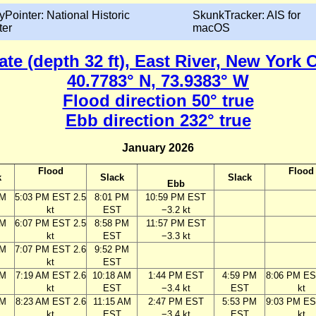
yPointer: National Historic
SkunkTracker: AIS for
ter
macOS
ate (depth 32 ft), East River, New York 
40.7783° N, 73.9383° W
Flood direction 50° true
Ebb direction 232° true
January 2026
Flood
Flood
k
Slack
Slack
Ebb
PM
5:03 PM EST 2.5
8:01 PM
10:59 PM EST
kt
EST
−3.2 kt
PM
6:07 PM EST 2.5
8:58 PM
11:57 PM EST
kt
EST
−3.3 kt
PM
7:07 PM EST 2.6
9:52 PM
kt
EST
AM
7:19 AM EST 2.6
10:18 AM
1:44 PM EST
4:59 PM
8:06 PM ES
kt
EST
−3.4 kt
EST
kt
AM
8:23 AM EST 2.6
11:15 AM
2:47 PM EST
5:53 PM
9:03 PM ES
kt
EST
−3.4 kt
EST
kt