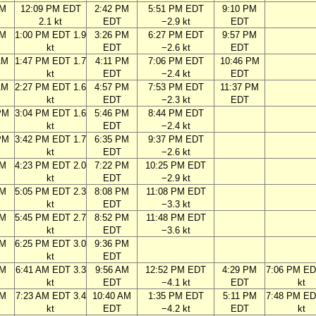
AM
12:09 PM EDT
2:42 PM
5:51 PM EDT
9:10 PM
2.1 kt
EDT
−2.9 kt
EDT
AM
1:00 PM EDT 1.9
3:26 PM
6:27 PM EDT
9:57 PM
kt
EDT
−2.6 kt
EDT
AM
1:47 PM EDT 1.7
4:11 PM
7:06 PM EDT
10:46 PM
kt
EDT
−2.4 kt
EDT
AM
2:27 PM EDT 1.6
4:57 PM
7:53 PM EDT
11:37 PM
kt
EDT
−2.3 kt
EDT
PM
3:04 PM EDT 1.6
5:46 PM
8:44 PM EDT
kt
EDT
−2.4 kt
PM
3:42 PM EDT 1.7
6:35 PM
9:37 PM EDT
kt
EDT
−2.6 kt
PM
4:23 PM EDT 2.0
7:22 PM
10:25 PM EDT
kt
EDT
−2.9 kt
PM
5:05 PM EDT 2.3
8:08 PM
11:08 PM EDT
kt
EDT
−3.3 kt
PM
5:45 PM EDT 2.7
8:52 PM
11:48 PM EDT
kt
EDT
−3.6 kt
PM
6:25 PM EDT 3.0
9:36 PM
kt
EDT
AM
6:41 AM EDT 3.3
9:56 AM
12:52 PM EDT
4:29 PM
7:06 PM ED
kt
EDT
−4.1 kt
EDT
kt
AM
7:23 AM EDT 3.4
10:40 AM
1:35 PM EDT
5:11 PM
7:48 PM ED
kt
EDT
−4.2 kt
EDT
kt