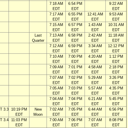
7:18 AM
6:54 PM
9:22 AM
EDT
EDT
EDT
7:17 AM
6:55 PM
12:41 AM
9:53 AM
EDT
EDT
EDT
EDT
7:15 AM
6:57 PM
1:43 AM
10:31 AM
EDT
EDT
EDT
EDT
Last
7:13 AM
6:58 PM
2:42 AM
11:18 AM
Quarter
EDT
EDT
EDT
EDT
7:12 AM
6:59 PM
3:34 AM
12:12 PM
EDT
EDT
EDT
EDT
7:10 AM
7:00 PM
4:20 AM
1:12 PM
EDT
EDT
EDT
EDT
7:09 AM
7:01 PM
4:58 AM
2:18 PM
EDT
EDT
EDT
EDT
7:07 AM
7:02 PM
5:29 AM
3:26 PM
EDT
EDT
EDT
EDT
7:05 AM
7:03 PM
5:57 AM
4:35 PM
EDT
EDT
EDT
EDT
7:04 AM
7:04 PM
6:21 AM
5:45 PM
EDT
EDT
EDT
EDT
T 3.3
10:19 PM
New
7:02 AM
7:05 PM
6:44 AM
6:56 PM
EDT
Moon
EDT
EDT
EDT
EDT
T 3.4
11:03 PM
7:00 AM
7:06 PM
7:07 AM
8:08 PM
EDT
EDT
EDT
EDT
EDT