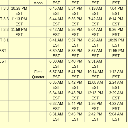
Moon
EST
EST
EST
EST
T 3.3
10:29 PM
6:45 AM
5:34 PM
7:19 AM
7:04 PM
EST
EST
EST
EST
EST
T 3.3
11:13 PM
6:44 AM
5:35 PM
7:42 AM
8:14 PM
EST
EST
EST
EST
EST
T 3.3
11:59 PM
6:42 AM
5:36 PM
8:04 AM
9:26 PM
EST
EST
EST
EST
EST
T 3.1
6:41 AM
5:37 PM
8:28 AM
10:39 PM
EST
EST
EST
EST
 EST
6:39 AM
5:38 PM
8:57 AM
11:55 PM
EST
EST
EST
EST
 EST
6:38 AM
5:40 PM
9:31 AM
EST
EST
EST
First
6:37 AM
5:41 PM
10:14 AM
1:12 AM
Quarter
EST
EST
EST
EST
6:35 AM
5:42 PM
11:08 AM
2:24 AM
EST
EST
EST
EST
6:34 AM
5:43 PM
12:13 PM
3:29 AM
EST
EST
EST
EST
6:32 AM
5:44 PM
1:26 PM
4:22 AM
EST
EST
EST
EST
6:31 AM
5:45 PM
2:42 PM
5:04 AM
EST
EST
EST
EST