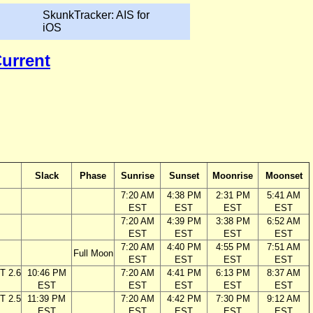
SkunkTracker: AIS for
iOS
Current
Slack
Phase
Sunrise
Sunset
Moonrise
Moonset
7:20 AM
4:38 PM
2:31 PM
5:41 AM
EST
EST
EST
EST
7:20 AM
4:39 PM
3:38 PM
6:52 AM
EST
EST
EST
EST
7:20 AM
4:40 PM
4:55 PM
7:51 AM
Full Moon
EST
EST
EST
EST
T 2.6
10:46 PM
7:20 AM
4:41 PM
6:13 PM
8:37 AM
EST
EST
EST
EST
EST
T 2.5
11:39 PM
7:20 AM
4:42 PM
7:30 PM
9:12 AM
EST
EST
EST
EST
EST