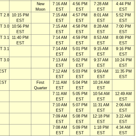
New
7:16 AM
4:56 PM
7:28 AM
4:44 PM
Moon
EST
EST
EST
EST
T 2.8
10:15 PM
7:15 AM
4:57 PM
8:01 AM
5:52 PM
EST
EST
EST
EST
EST
T 3.0
10:56 PM
7:15 AM
4:58 PM
8:28 AM
7:00 PM
EST
EST
EST
EST
EST
T 3.1
11:40 PM
7:14 AM
4:59 PM
8:53 AM
8:08 PM
EST
EST
EST
EST
EST
T 3.1
7:14 AM
5:01 PM
9:15 AM
9:16 PM
EST
EST
EST
EST
T 3.0
7:13 AM
5:02 PM
9:37 AM
10:24 PM
EST
EST
EST
EST
 EST
7:12 AM
5:03 PM
9:59 AM
11:35 PM
EST
EST
EST
EST
 EST
First
7:11 AM
5:04 PM
10:24 AM
Quarter
EST
EST
EST
7:11 AM
5:05 PM
10:54 AM
12:49 AM
EST
EST
EST
EST
7:10 AM
5:07 PM
11:31 AM
2:06 AM
EST
EST
EST
EST
7:09 AM
5:08 PM
12:18 PM
3:22 AM
EST
EST
EST
EST
7:08 AM
5:09 PM
1:18 PM
4:34 AM
EST
EST
EST
EST