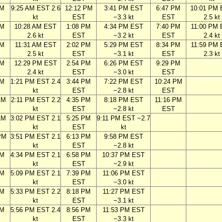
AM
9:25 AM EST 2.6
12:12 PM
3:41 PM EST
6:47 PM
10:01 PM
kt
EST
−3.3 kt
EST
2.5 kt
AM
10:28 AM EST
1:08 PM
4:34 PM EST
7:40 PM
11:00 PM
2.6 kt
EST
−3.2 kt
EST
2.4 kt
AM
11:31 AM EST
2:02 PM
5:29 PM EST
8:34 PM
11:59 PM
2.5 kt
EST
−3.1 kt
EST
2.3 kt
AM
12:29 PM EST
2:54 PM
6:26 PM EST
9:29 PM
2.4 kt
EST
−3.0 kt
EST
AM
1:21 PM EST 2.4
3:44 PM
7:22 PM EST
10:24 PM
kt
EST
−2.8 kt
EST
AM
2:11 PM EST 2.2
4:35 PM
8:18 PM EST
11:16 PM
kt
EST
−2.8 kt
EST
AM
3:02 PM EST 2.1
5:25 PM
9:11 PM EST −2.7
kt
EST
kt
PM
3:51 PM EST 2.1
6:13 PM
9:58 PM EST
kt
EST
−2.8 kt
PM
4:34 PM EST 2.1
6:58 PM
10:37 PM EST
kt
EST
−2.9 kt
PM
5:09 PM EST 2.1
7:39 PM
11:06 PM EST
kt
EST
−3.0 kt
PM
5:33 PM EST 2.2
8:18 PM
11:27 PM EST
kt
EST
−3.1 kt
PM
5:56 PM EST 2.4
8:56 PM
11:53 PM EST
kt
EST
−3.3 kt