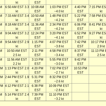
kt
EST
AM
6:50 AM EST 3.3
10:08 AM
1:03 PM EST
4:40 PM
7:15 PM ES
kt
EST
−4.0 kt
EST
kt
AM
7:33 AM EST 3.4
10:50 AM
1:48 PM EST
5:22 PM
7:58 PM ES
kt
EST
−4.2 kt
EST
kt
AM
8:18 AM EST 3.4
11:36 AM
2:34 PM EST
6:06 PM
8:41 PM ES
kt
EST
−4.2 kt
EST
kt
AM
9:04 AM EST 3.2
12:24 PM
3:20 PM EST
6:52 PM
9:27 PM ES
kt
EST
−4.1 kt
EST
kt
AM
9:54 AM EST 2.9
1:15 PM
4:07 PM EST
7:42 PM
10:17 PM
kt
EST
−3.8 kt
EST
2.9 kt
AM
10:50 AM EST
2:11 PM
4:58 PM EST
8:37 PM
11:13 PM
2.5 kt
EST
−3.4 kt
EST
2.5 kt
AM
11:56 AM EST
3:13 PM
5:55 PM EST
9:42 PM
2.2 kt
EST
−3.0 kt
EST
AM
1:13 PM EST 2.0
4:20 PM
7:02 PM EST
10:53 PM
kt
EST
−2.7 kt
EST
AM
2:44 PM EST 1.9
5:31 PM
8:32 PM EST
kt
EST
−2.6 kt
PM
4:12 PM EST 2.1
6:38 PM
10:09 PM EST
kt
EST
−2.8 kt
PM
5:14 PM EST 2.4
7:39 PM
11:10 PM EST
kt
EST
−3.2 kt