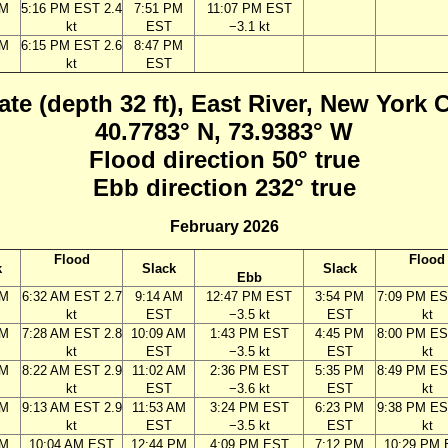
PM
5:16 PM EST 2.4
7:51 PM
11:07 PM EST
kt
EST
−3.1 kt
PM
6:15 PM EST 2.6
8:47 PM
kt
EST
ate (depth 32 ft), East River, New York 
40.7783° N, 73.9383° W
Flood direction 50° true
Ebb direction 232° true
February 2026
Flood
Flood
k
Slack
Slack
Ebb
AM
6:32 AM EST 2.7
9:14 AM
12:47 PM EST
3:54 PM
7:09 PM ES
kt
EST
−3.5 kt
EST
kt
AM
7:28 AM EST 2.8
10:09 AM
1:43 PM EST
4:45 PM
8:00 PM ES
kt
EST
−3.5 kt
EST
kt
AM
8:22 AM EST 2.9
11:02 AM
2:36 PM EST
5:35 PM
8:49 PM ES
kt
EST
−3.6 kt
EST
kt
AM
9:13 AM EST 2.9
11:53 AM
3:24 PM EST
6:23 PM
9:38 PM ES
kt
EST
−3.5 kt
EST
kt
AM
10:04 AM EST
12:44 PM
4:09 PM EST
7:12 PM
10:29 PM