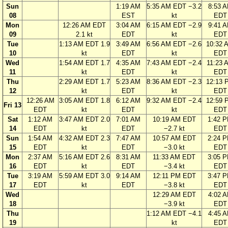
Sun
1:19 AM
5:35 AM EDT −3.2
8:53 
08
EST
kt
EDT
Mon
12:26 AM EDT
3:04 AM
6:15 AM EDT −2.9
9:41 
09
2.1 kt
EDT
kt
EDT
Tue
1:13 AM EDT 1.9
3:49 AM
6:56 AM EDT −2.6
10:32 
10
kt
EDT
kt
EDT
Wed
1:54 AM EDT 1.7
4:35 AM
7:43 AM EDT −2.4
11:23 
11
kt
EDT
kt
EDT
Thu
2:29 AM EDT 1.7
5:23 AM
8:36 AM EDT −2.3
12:13 
12
kt
EDT
kt
EDT
12:26 AM
3:05 AM EDT 1.8
6:12 AM
9:32 AM EDT −2.4
12:59 
Fri 13
EDT
kt
EDT
kt
EDT
Sat
1:12 AM
3:47 AM EDT 2.0
7:01 AM
10:19 AM EDT
1:42 
14
EDT
kt
EDT
−2.7 kt
EDT
Sun
1:54 AM
4:32 AM EDT 2.3
7:47 AM
10:57 AM EDT
2:24 
15
EDT
kt
EDT
−3.0 kt
EDT
Mon
2:37 AM
5:16 AM EDT 2.6
8:31 AM
11:33 AM EDT
3:05 
16
EDT
kt
EDT
−3.4 kt
EDT
Tue
3:19 AM
5:59 AM EDT 3.0
9:14 AM
12:11 PM EDT
3:47 
17
EDT
kt
EDT
−3.8 kt
EDT
Wed
12:29 AM EDT
4:02 
18
−3.9 kt
EDT
Thu
1:12 AM EDT −4.1
4:45 
19
kt
EDT