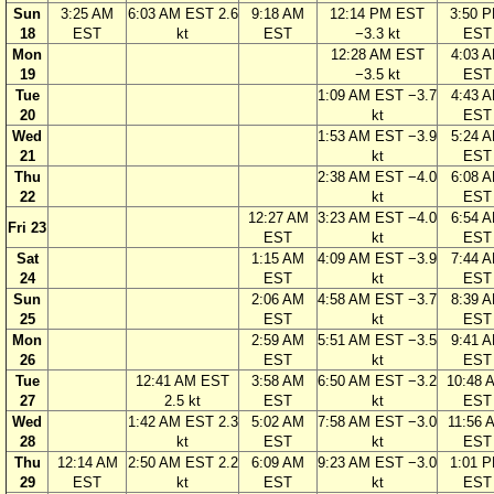
Sun
3:25 AM
6:03 AM EST 2.6
9:18 AM
12:14 PM EST
3:50 
18
EST
kt
EST
−3.3 kt
EST
Mon
12:28 AM EST
4:03 
19
−3.5 kt
EST
Tue
1:09 AM EST −3.7
4:43 
20
kt
EST
Wed
1:53 AM EST −3.9
5:24 
21
kt
EST
Thu
2:38 AM EST −4.0
6:08 
22
kt
EST
12:27 AM
3:23 AM EST −4.0
6:54 
Fri 23
EST
kt
EST
Sat
1:15 AM
4:09 AM EST −3.9
7:44 
24
EST
kt
EST
Sun
2:06 AM
4:58 AM EST −3.7
8:39 
25
EST
kt
EST
Mon
2:59 AM
5:51 AM EST −3.5
9:41 
26
EST
kt
EST
Tue
12:41 AM EST
3:58 AM
6:50 AM EST −3.2
10:48 
27
2.5 kt
EST
kt
EST
Wed
1:42 AM EST 2.3
5:02 AM
7:58 AM EST −3.0
11:56 
28
kt
EST
kt
EST
Thu
12:14 AM
2:50 AM EST 2.2
6:09 AM
9:23 AM EST −3.0
1:01 
29
EST
kt
EST
kt
EST