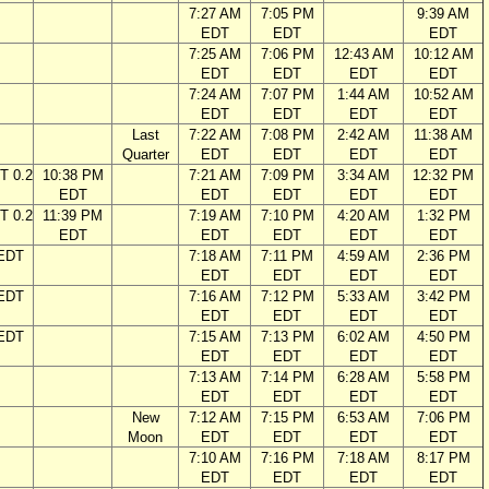
7:27 AM
7:05 PM
9:39 AM
EDT
EDT
EDT
7:25 AM
7:06 PM
12:43 AM
10:12 AM
EDT
EDT
EDT
EDT
7:24 AM
7:07 PM
1:44 AM
10:52 AM
EDT
EDT
EDT
EDT
Last
7:22 AM
7:08 PM
2:42 AM
11:38 AM
Quarter
EDT
EDT
EDT
EDT
T 0.2
10:38 PM
7:21 AM
7:09 PM
3:34 AM
12:32 PM
EDT
EDT
EDT
EDT
EDT
T 0.2
11:39 PM
7:19 AM
7:10 PM
4:20 AM
1:32 PM
EDT
EDT
EDT
EDT
EDT
 EDT
7:18 AM
7:11 PM
4:59 AM
2:36 PM
EDT
EDT
EDT
EDT
 EDT
7:16 AM
7:12 PM
5:33 AM
3:42 PM
EDT
EDT
EDT
EDT
 EDT
7:15 AM
7:13 PM
6:02 AM
4:50 PM
EDT
EDT
EDT
EDT
7:13 AM
7:14 PM
6:28 AM
5:58 PM
EDT
EDT
EDT
EDT
New
7:12 AM
7:15 PM
6:53 AM
7:06 PM
Moon
EDT
EDT
EDT
EDT
7:10 AM
7:16 PM
7:18 AM
8:17 PM
EDT
EDT
EDT
EDT