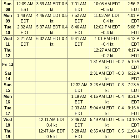
Sun
12:09 AM
3:59 AM EDT 0.5
7:01 AM
10:08 AM EDT
2:56 
08
EST
kt
EDT
−0.5 kt
EDT
Mon
1:48 AM
4:46 AM EDT 0.5
7:52 AM
11:03 AM EDT
4:01 
09
EDT
kt
EDT
−0.4 kt
EDT
Tue
2:32 AM
5:37 AM EDT 0.4
8:46 AM
12:02 PM EDT
5:08 
10
EDT
kt
EDT
−0.4 kt
EDT
Wed
3:21 AM
6:32 AM EDT 0.4
9:41 AM
1:01 PM EDT
6:12 
11
EDT
kt
EDT
−0.4 kt
EDT
Thu
12:27 AM EDT
4:17 
12
−0.2 kt
EDT
1:31 AM EDT −0.2
5:19 
Fri 13
kt
EDT
Sat
2:31 AM EDT −0.3
6:22 
14
kt
EDT
Sun
12:32 AM
3:26 AM EDT −0.3
7:23 
15
EDT
kt
EDT
Mon
1:19 AM
4:16 AM EDT −0.4
8:21 
16
EDT
kt
EDT
Tue
2:03 AM
5:04 AM EDT −0.4
9:16 
17
EDT
kt
EDT
Wed
12:11 AM EDT
2:46 AM
5:49 AM EDT −0.5
10:10 
18
0.4 kt
EDT
kt
EDT
Thu
12:47 AM EDT
3:28 AM
6:35 AM EDT −0.5
11:04 
19
0.5 kt
EDT
kt
EDT