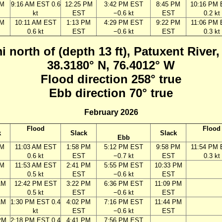
AM
9:16 AM EST 0.6
12:25 PM
3:42 PM EST
8:45 PM
10:16 PM
kt
EST
−0.6 kt
EST
0.2 kt
AM
10:11 AM EST
1:13 PM
4:29 PM EST
9:22 PM
11:06 PM
0.6 kt
EST
−0.6 kt
EST
0.3 kt
i north of (depth 13 ft), Patuxent River
38.3180° N, 76.4012° W
Flood direction 258° true
Ebb direction 70° true
February 2026
Flood
Flood
k
Slack
Slack
Ebb
AM
11:03 AM EST
1:58 PM
5:12 PM EST
9:58 PM
11:54 PM
0.6 kt
EST
−0.7 kt
EST
0.3 kt
AM
11:53 AM EST
2:41 PM
5:55 PM EST
10:33 PM
0.5 kt
EST
−0.6 kt
EST
AM
12:42 PM EST
3:22 PM
6:36 PM EST
11:09 PM
0.5 kt
EST
−0.6 kt
EST
AM
1:30 PM EST 0.4
4:02 PM
7:16 PM EST
11:44 PM
kt
EST
−0.6 kt
EST
PM
2:18 PM EST 0.4
4:41 PM
7:56 PM EST