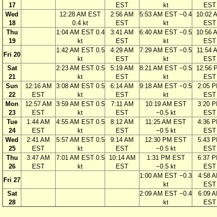
17
EST
kt
EST
Wed
12:28 AM EST
2:56 AM
5:53 AM EST −0.4
10:02 
18
0.4 kt
EST
kt
EST
Thu
1:04 AM EST 0.4
3:41 AM
6:40 AM EST −0.5
10:56 
19
kt
EST
kt
EST
1:42 AM EST 0.5
4:29 AM
7:29 AM EST −0.5
11:54 
Fri 20
kt
EST
kt
EST
Sat
2:23 AM EST 0.5
5:19 AM
8:21 AM EST −0.5
12:56 
21
kt
EST
kt
EST
Sun
12:16 AM
3:08 AM EST 0.5
6:14 AM
9:18 AM EST −0.5
2:05 
22
EST
kt
EST
kt
EST
Mon
12:57 AM
3:59 AM EST 0.5
7:11 AM
10:19 AM EST
3:20 
23
EST
kt
EST
−0.5 kt
EST
Tue
1:44 AM
4:55 AM EST 0.5
8:12 AM
11:25 AM EST
4:36 
24
EST
kt
EST
−0.5 kt
EST
Wed
2:41 AM
5:57 AM EST 0.5
9:14 AM
12:30 PM EST
5:43 
25
EST
kt
EST
−0.5 kt
EST
Thu
3:47 AM
7:01 AM EST 0.5
10:14 AM
1:31 PM EST
6:37 
26
EST
kt
EST
−0.5 kt
EST
1:00 AM EST −0.3
4:58 
Fri 27
kt
EST
Sat
2:09 AM EST −0.4
6:09 
28
kt
EST