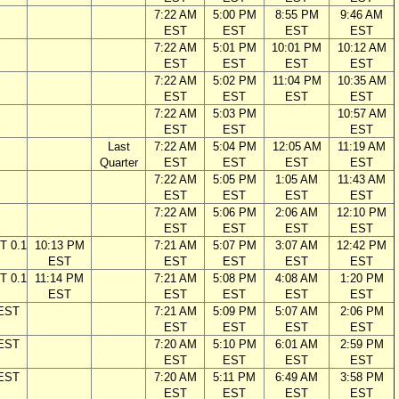
7:22 AM
5:00 PM
8:55 PM
9:46 AM
EST
EST
EST
EST
7:22 AM
5:01 PM
10:01 PM
10:12 AM
EST
EST
EST
EST
7:22 AM
5:02 PM
11:04 PM
10:35 AM
EST
EST
EST
EST
7:22 AM
5:03 PM
10:57 AM
EST
EST
EST
Last
7:22 AM
5:04 PM
12:05 AM
11:19 AM
Quarter
EST
EST
EST
EST
7:22 AM
5:05 PM
1:05 AM
11:43 AM
EST
EST
EST
EST
7:22 AM
5:06 PM
2:06 AM
12:10 PM
EST
EST
EST
EST
T 0.1
10:13 PM
7:21 AM
5:07 PM
3:07 AM
12:42 PM
EST
EST
EST
EST
EST
T 0.1
11:14 PM
7:21 AM
5:08 PM
4:08 AM
1:20 PM
EST
EST
EST
EST
EST
 EST
7:21 AM
5:09 PM
5:07 AM
2:06 PM
EST
EST
EST
EST
 EST
7:20 AM
5:10 PM
6:01 AM
2:59 PM
EST
EST
EST
EST
 EST
7:20 AM
5:11 PM
6:49 AM
3:58 PM
EST
EST
EST
EST