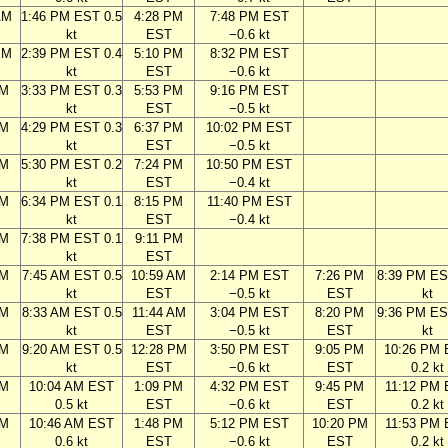
AM
1:46 PM EST 0.5
4:28 PM
7:48 PM EST
kt
EST
−0.6 kt
PM
2:39 PM EST 0.4
5:10 PM
8:32 PM EST
kt
EST
−0.6 kt
PM
3:33 PM EST 0.3
5:53 PM
9:16 PM EST
kt
EST
−0.5 kt
PM
4:29 PM EST 0.3
6:37 PM
10:02 PM EST
kt
EST
−0.5 kt
PM
5:30 PM EST 0.2
7:24 PM
10:50 PM EST
kt
EST
−0.4 kt
PM
6:34 PM EST 0.1
8:15 PM
11:40 PM EST
kt
EST
−0.4 kt
PM
7:38 PM EST 0.1
9:11 PM
kt
EST
AM
7:45 AM EST 0.5
10:59 AM
2:14 PM EST
7:26 PM
8:39 PM ES
kt
EST
−0.5 kt
EST
kt
AM
8:33 AM EST 0.5
11:44 AM
3:04 PM EST
8:20 PM
9:36 PM ES
kt
EST
−0.5 kt
EST
kt
AM
9:20 AM EST 0.5
12:28 PM
3:50 PM EST
9:05 PM
10:26 PM
kt
EST
−0.6 kt
EST
0.2 kt
AM
10:04 AM EST
1:09 PM
4:32 PM EST
9:45 PM
11:12 PM
0.5 kt
EST
−0.6 kt
EST
0.2 kt
AM
10:46 AM EST
1:48 PM
5:12 PM EST
10:20 PM
11:53 PM
0.6 kt
EST
−0.6 kt
EST
0.2 kt