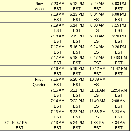
New
7:20 AM
5:12 PM
7:29 AM
5:03 PM
Moon
EST
EST
EST
EST
7:19 AM
5:13 PM
8:04 AM
6:08 PM
EST
EST
EST
EST
7:19 AM
5:14 PM
8:33 AM
7:15 PM
EST
EST
EST
EST
7:18 AM
5:15 PM
9:00 AM
8:20 PM
EST
EST
EST
EST
7:17 AM
5:16 PM
9:24 AM
9:26 PM
EST
EST
EST
EST
7:17 AM
5:18 PM
9:47 AM
10:33 PM
EST
EST
EST
EST
7:16 AM
5:19 PM
10:12 AM
11:42 PM
EST
EST
EST
EST
First
7:16 AM
5:20 PM
10:39 AM
Quarter
EST
EST
EST
7:15 AM
5:21 PM
11:11 AM
12:54 AM
EST
EST
EST
EST
7:14 AM
5:22 PM
11:49 AM
2:08 AM
EST
EST
EST
EST
7:13 AM
5:23 PM
12:38 PM
3:23 AM
EST
EST
EST
EST
T 0.2
10:57 PM
7:13 AM
5:24 PM
1:38 PM
4:34 AM
EST
EST
EST
EST
EST