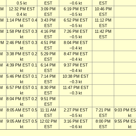
0.5 kt
EST
−0.6 kt
EST
AM
12:32 PM EST
3:09 PM
6:19 PM EST
10:46 PM
0.4 kt
EST
−0.5 kt
EST
AM
1:14 PM EST 0.4
3:43 PM
6:52 PM EST
11:12 PM
kt
EST
−0.5 kt
EST
AM
1:58 PM EST 0.3
4:16 PM
7:26 PM EST
11:42 PM
kt
EST
−0.5 kt
EST
PM
2:46 PM EST 0.3
4:51 PM
8:04 PM EST
kt
EST
−0.4 kt
PM
3:38 PM EST 0.2
5:29 PM
8:47 PM EST
kt
EST
−0.4 kt
PM
4:39 PM EST 0.1
6:14 PM
9:37 PM EST
kt
EST
−0.4 kt
PM
5:46 PM EST 0.1
7:14 PM
10:38 PM EST
kt
EST
−0.3 kt
PM
6:57 PM EST 0.1
8:30 PM
11:47 PM EST
kt
EST
−0.3 kt
PM
8:04 PM EST 0.2
9:51 PM
kt
EST
AM
8:05 AM EST 0.5
11:11 AM
2:27 PM EST
7:21 PM
9:03 PM ES
kt
EST
−0.5 kt
EST
kt
AM
9:05 AM EST 0.5
12:02 PM
3:16 PM EST
8:00 PM
9:55 PM ES
kt
EST
−0.6 kt
EST
kt