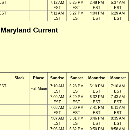
 EST
7:12 AM
5:25 PM
2:48 PM
5:37 AM
EST
EST
EST
EST
 EST
7:11 AM
5:27 PM
4:04 PM
6:29 AM
EST
EST
EST
EST
, Maryland Current
Slack
Phase
Sunrise
Sunset
Moonrise
Moonset
 EST
7:10 AM
5:28 PM
5:19 PM
7:10 AM
Full Moon
EST
EST
EST
EST
7:09 AM
5:29 PM
6:32 PM
7:43 AM
EST
EST
EST
EST
7:08 AM
5:30 PM
7:41 PM
8:11 AM
EST
EST
EST
EST
7:07 AM
5:31 PM
8:46 PM
8:35 AM
EST
EST
EST
EST
7:06 AM
5:32 PM
9:50 PM
8:58 AM