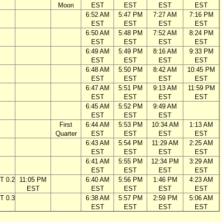
Moon
EST
EST
EST
EST
6:52 AM
5:47 PM
7:27 AM
7:16 PM
EST
EST
EST
EST
6:50 AM
5:48 PM
7:52 AM
8:24 PM
EST
EST
EST
EST
6:49 AM
5:49 PM
8:16 AM
9:33 PM
EST
EST
EST
EST
6:48 AM
5:50 PM
8:42 AM
10:45 PM
EST
EST
EST
EST
6:47 AM
5:51 PM
9:13 AM
11:59 PM
EST
EST
EST
EST
6:45 AM
5:52 PM
9:49 AM
EST
EST
EST
First
6:44 AM
5:53 PM
10:34 AM
1:13 AM
Quarter
EST
EST
EST
EST
6:43 AM
5:54 PM
11:29 AM
2:25 AM
EST
EST
EST
EST
6:41 AM
5:55 PM
12:34 PM
3:29 AM
EST
EST
EST
EST
T 0.2
11:05 PM
6:40 AM
5:56 PM
1:46 PM
4:23 AM
EST
EST
EST
EST
EST
T 0.3
6:38 AM
5:57 PM
2:59 PM
5:06 AM
EST
EST
EST
EST