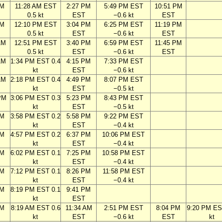
AM
11:28 AM EST
2:27 PM
5:49 PM EST
10:51 PM
0.5 kt
EST
−0.6 kt
EST
AM
12:10 PM EST
3:04 PM
6:25 PM EST
11:19 PM
0.5 kt
EST
−0.6 kt
EST
AM
12:51 PM EST
3:40 PM
6:59 PM EST
11:45 PM
0.5 kt
EST
−0.6 kt
EST
AM
1:34 PM EST 0.4
4:15 PM
7:33 PM EST
kt
EST
−0.6 kt
AM
2:18 PM EST 0.4
4:49 PM
8:07 PM EST
kt
EST
−0.5 kt
PM
3:06 PM EST 0.3
5:23 PM
8:43 PM EST
kt
EST
−0.5 kt
PM
3:58 PM EST 0.2
5:58 PM
9:22 PM EST
kt
EST
−0.4 kt
PM
4:57 PM EST 0.2
6:37 PM
10:06 PM EST
kt
EST
−0.4 kt
PM
6:02 PM EST 0.1
7:25 PM
10:58 PM EST
kt
EST
−0.4 kt
PM
7:12 PM EST 0.1
8:26 PM
11:58 PM EST
kt
EST
−0.4 kt
PM
8:19 PM EST 0.1
9:41 PM
kt
EST
AM
8:19 AM EST 0.6
11:34 AM
2:51 PM EST
8:04 PM
9:20 PM ES
kt
EST
−0.6 kt
EST
kt