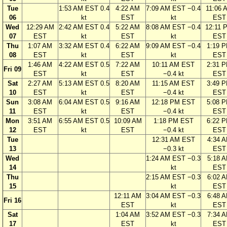
Tue
1:53 AM EST 0.4
4:22 AM
7:09 AM EST −0.4
11:06 
06
kt
EST
kt
EST
Wed
12:29 AM
2:42 AM EST 0.4
5:22 AM
8:08 AM EST −0.4
12:11 
07
EST
kt
EST
kt
EST
Thu
1:07 AM
3:32 AM EST 0.4
6:22 AM
9:09 AM EST −0.4
1:19 
08
EST
kt
EST
kt
EST
1:46 AM
4:22 AM EST 0.5
7:22 AM
10:11 AM EST
2:31 
Fri 09
EST
kt
EST
−0.4 kt
EST
Sat
2:27 AM
5:13 AM EST 0.5
8:20 AM
11:15 AM EST
3:49 
10
EST
kt
EST
−0.4 kt
EST
Sun
3:08 AM
6:04 AM EST 0.5
9:16 AM
12:18 PM EST
5:08 
11
EST
kt
EST
−0.4 kt
EST
Mon
3:51 AM
6:55 AM EST 0.5
10:09 AM
1:18 PM EST
6:22 
12
EST
kt
EST
−0.4 kt
EST
Tue
12:31 AM EST
4:34 
13
−0.3 kt
EST
Wed
1:24 AM EST −0.3
5:18 
14
kt
EST
Thu
2:15 AM EST −0.3
6:02 
15
kt
EST
12:11 AM
3:04 AM EST −0.3
6:48 
Fri 16
EST
kt
EST
Sat
1:04 AM
3:52 AM EST −0.3
7:34 
17
EST
kt
EST