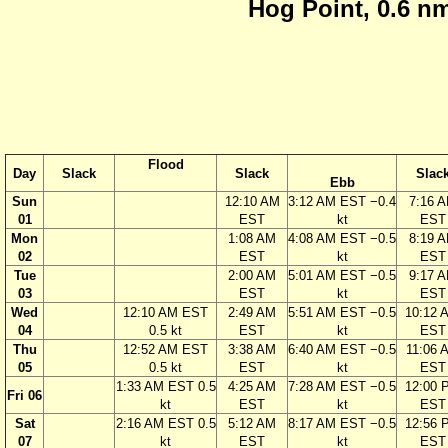
Hog Point, 0.6 nm
Flood
Day
Slack
Slack
Slac
Ebb
Sun
12:10 AM
3:12 AM EST −0.4
7:16 
01
EST
kt
EST
Mon
1:08 AM
4:08 AM EST −0.5
8:19 
02
EST
kt
EST
Tue
2:00 AM
5:01 AM EST −0.5
9:17 
03
EST
kt
EST
Wed
12:10 AM EST
2:49 AM
5:51 AM EST −0.5
10:12 
04
0.5 kt
EST
kt
EST
Thu
12:52 AM EST
3:38 AM
6:40 AM EST −0.5
11:06 
05
0.5 kt
EST
kt
EST
1:33 AM EST 0.5
4:25 AM
7:28 AM EST −0.5
12:00 
Fri 06
kt
EST
kt
EST
Sat
2:16 AM EST 0.5
5:12 AM
8:17 AM EST −0.5
12:56 
07
kt
EST
kt
EST