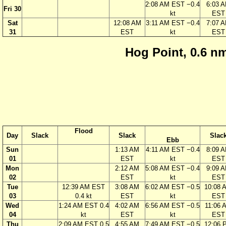
2:08 AM EST −0.4
6:03 
Fri 30
kt
EST
Sat
12:08 AM
3:11 AM EST −0.4
7:07 
31
EST
kt
EST
Hog Point, 0.6 nm
Flood
Day
Slack
Slack
Slac
Ebb
Sun
1:13 AM
4:11 AM EST −0.4
8:09 
01
EST
kt
EST
Mon
2:12 AM
5:08 AM EST −0.4
9:09 
02
EST
kt
EST
Tue
12:39 AM EST
3:08 AM
6:02 AM EST −0.5
10:08 
03
0.4 kt
EST
kt
EST
Wed
1:24 AM EST 0.4
4:02 AM
6:56 AM EST −0.5
11:06 
04
kt
EST
kt
EST
Thu
2:09 AM EST 0.5
4:55 AM
7:49 AM EST −0.5
12:06 