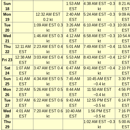
Sun
1:53 AM
4:38 AM EST −0.3
8:21 
18
EST
kt
EST
Mon
12:32 AM EST
2:40 AM
5:24 AM EST −0.3
9:09 
19
0.2 kt
EST
kt
EST
Tue
1:09 AM EST 0.3
3:26 AM
6:10 AM EST −0.3
10:00 
20
kt
EST
kt
EST
Wed
1:46 AM EST 0.3
4:12 AM
6:58 AM EST −0.3
10:54 
21
kt
EST
kt
EST
Thu
12:11 AM
2:23 AM EST 0.4
5:01 AM
7:49 AM EST −0.4
11:53 
22
EST
kt
EST
kt
EST
12:38 AM
3:03 AM EST 0.4
5:53 AM
8:43 AM EST −0.4
12:57 
Fri 23
EST
kt
EST
kt
EST
Sat
1:07 AM
3:47 AM EST 0.4
6:47 AM
9:41 AM EST −0.4
2:10 
24
EST
kt
EST
kt
EST
Sun
1:41 AM
4:34 AM EST 0.5
7:45 AM
10:45 AM EST
3:30 
25
EST
kt
EST
−0.4 kt
EST
Mon
2:20 AM
5:26 AM EST 0.5
8:44 AM
11:50 AM EST
4:56 
26
EST
kt
EST
−0.4 kt
EST
Tue
3:07 AM
6:22 AM EST 0.6
9:43 AM
12:55 PM EST
6:14 
27
EST
kt
EST
−0.5 kt
EST
Wed
4:01 AM
7:20 AM EST 0.6
10:40 AM
1:56 PM EST
7:16 
28
EST
kt
EST
−0.5 kt
EST
Thu
1:02 AM EST −0.3
5:00 
29
kt
EST