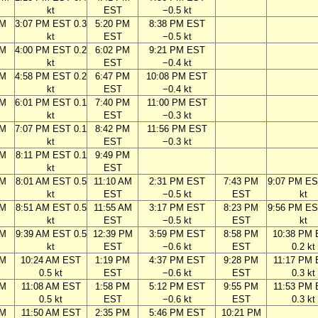
kt
EST
−0.5 kt
PM
3:07 PM EST 0.3
5:20 PM
8:38 PM EST
kt
EST
−0.5 kt
PM
4:00 PM EST 0.2
6:02 PM
9:21 PM EST
kt
EST
−0.4 kt
PM
4:58 PM EST 0.2
6:47 PM
10:08 PM EST
kt
EST
−0.4 kt
PM
6:01 PM EST 0.1
7:40 PM
11:00 PM EST
kt
EST
−0.3 kt
PM
7:07 PM EST 0.1
8:42 PM
11:56 PM EST
kt
EST
−0.3 kt
PM
8:11 PM EST 0.1
9:49 PM
kt
EST
AM
8:01 AM EST 0.5
11:10 AM
2:31 PM EST
7:43 PM
9:07 PM ES
kt
EST
−0.5 kt
EST
kt
AM
8:51 AM EST 0.5
11:55 AM
3:17 PM EST
8:23 PM
9:56 PM ES
kt
EST
−0.5 kt
EST
kt
AM
9:39 AM EST 0.5
12:39 PM
3:59 PM EST
8:58 PM
10:38 PM
kt
EST
−0.6 kt
EST
0.2 kt
AM
10:24 AM EST
1:19 PM
4:37 PM EST
9:28 PM
11:17 PM
0.5 kt
EST
−0.6 kt
EST
0.3 kt
AM
11:08 AM EST
1:58 PM
5:12 PM EST
9:55 PM
11:53 PM
0.5 kt
EST
−0.6 kt
EST
0.3 kt
AM
11:50 AM EST
2:35 PM
5:46 PM EST
10:21 PM