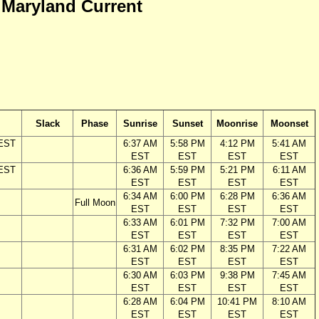
, Maryland Current
Slack
Phase
Sunrise
Sunset
Moonrise
Moonset
 EST
6:37 AM
5:58 PM
4:12 PM
5:41 AM
EST
EST
EST
EST
 EST
6:36 AM
5:59 PM
5:21 PM
6:11 AM
EST
EST
EST
EST
6:34 AM
6:00 PM
6:28 PM
6:36 AM
Full Moon
EST
EST
EST
EST
6:33 AM
6:01 PM
7:32 PM
7:00 AM
EST
EST
EST
EST
6:31 AM
6:02 PM
8:35 PM
7:22 AM
EST
EST
EST
EST
6:30 AM
6:03 PM
9:38 PM
7:45 AM
EST
EST
EST
EST
6:28 AM
6:04 PM
10:41 PM
8:10 AM
EST
EST
EST
EST