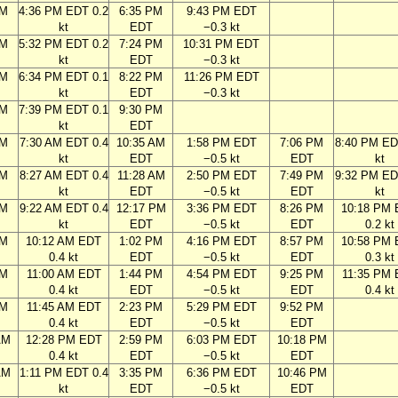
PM
4:36 PM EDT 0.2
6:35 PM
9:43 PM EDT
kt
EDT
−0.3 kt
PM
5:32 PM EDT 0.2
7:24 PM
10:31 PM EDT
kt
EDT
−0.3 kt
PM
6:34 PM EDT 0.1
8:22 PM
11:26 PM EDT
kt
EDT
−0.3 kt
PM
7:39 PM EDT 0.1
9:30 PM
kt
EDT
AM
7:30 AM EDT 0.4
10:35 AM
1:58 PM EDT
7:06 PM
8:40 PM ED
kt
EDT
−0.5 kt
EDT
kt
AM
8:27 AM EDT 0.4
11:28 AM
2:50 PM EDT
7:49 PM
9:32 PM ED
kt
EDT
−0.5 kt
EDT
kt
AM
9:22 AM EDT 0.4
12:17 PM
3:36 PM EDT
8:26 PM
10:18 PM
kt
EDT
−0.5 kt
EDT
0.2 kt
AM
10:12 AM EDT
1:02 PM
4:16 PM EDT
8:57 PM
10:58 PM
0.4 kt
EDT
−0.5 kt
EDT
0.3 kt
AM
11:00 AM EDT
1:44 PM
4:54 PM EDT
9:25 PM
11:35 PM
0.4 kt
EDT
−0.5 kt
EDT
0.4 kt
AM
11:45 AM EDT
2:23 PM
5:29 PM EDT
9:52 PM
0.4 kt
EDT
−0.5 kt
EDT
AM
12:28 PM EDT
2:59 PM
6:03 PM EDT
10:18 PM
0.4 kt
EDT
−0.5 kt
EDT
AM
1:11 PM EDT 0.4
3:35 PM
6:36 PM EDT
10:46 PM
kt
EDT
−0.5 kt
EDT