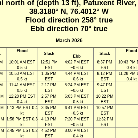
i north of (depth 13 ft), Patuxent River
38.3180° N, 76.4012° W
Flood direction 258° true
Ebb direction 70° true
March 2026
Flood
Flood
k
Slack
Slack
Ebb
AM
10:01 AM EST
12:51 PM
4:02 PM EST
8:37 PM
10:43 PM
0.5 kt
EST
−0.6 kt
EST
0.4 kt
AM
10:53 AM EST
1:35 PM
4:44 PM EST
9:12 PM
11:28 PM
0.5 kt
EST
−0.6 kt
EST
0.4 kt
AM
11:41 AM EST
2:17 PM
5:24 PM EST
9:47 PM
0.5 kt
EST
−0.6 kt
EST
AM
12:28 PM EST
2:57 PM
6:03 PM EST
10:22 PM
0.4 kt
EST
−0.5 kt
EST
AM
1:13 PM EST 0.4
3:35 PM
6:41 PM EST
10:57 PM
kt
EST
−0.5 kt
EST
PM
1:58 PM EST 0.3
4:13 PM
7:20 PM EST
11:32 PM
kt
EST
−0.5 kt
EST
PM
2:45 PM EST 0.2
4:52 PM
8:00 PM EST
kt
EST
−0.4 kt