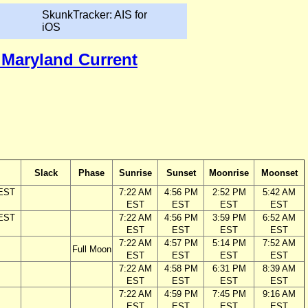
SkunkTracker: AIS for
iOS
, Maryland Current
Slack
Phase
Sunrise
Sunset
Moonrise
Moonset
 EST
7:22 AM
4:56 PM
2:52 PM
5:42 AM
EST
EST
EST
EST
 EST
7:22 AM
4:56 PM
3:59 PM
6:52 AM
EST
EST
EST
EST
7:22 AM
4:57 PM
5:14 PM
7:52 AM
Full Moon
EST
EST
EST
EST
7:22 AM
4:58 PM
6:31 PM
8:39 AM
EST
EST
EST
EST
7:22 AM
4:59 PM
7:45 PM
9:16 AM
EST
EST
EST
EST