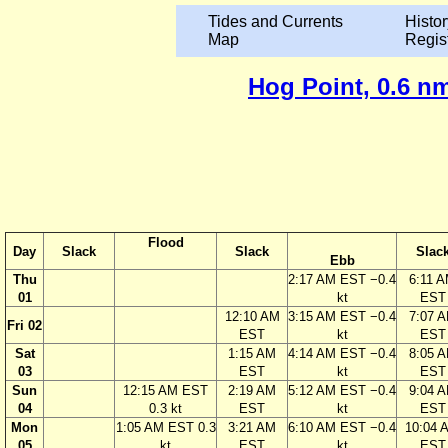
Tides and Currents
Histor
Map
Regis
Hog Point, 0.6 nm
Flood
Day
Slack
Slack
Slac
Ebb
Thu
2:17 AM EST −0.4
6:11 
01
kt
EST
12:10 AM
3:15 AM EST −0.4
7:07 
Fri 02
EST
kt
EST
Sat
1:15 AM
4:14 AM EST −0.4
8:05 
03
EST
kt
EST
Sun
12:15 AM EST
2:19 AM
5:12 AM EST −0.4
9:04 
04
0.3 kt
EST
kt
EST
Mon
1:05 AM EST 0.3
3:21 AM
6:10 AM EST −0.4
10:04 
05
kt
EST
kt
EST