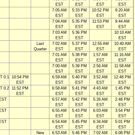
EST
EST
EST
EST
7:05 AM
5:33 PM
10:52 PM
9:20 AM
EST
EST
EST
EST
7:04 AM
5:35 PM
11:53 PM
9:44 AM
EST
EST
EST
EST
7:03 AM
5:36 PM
10:10 AM
EST
EST
EST
Last
7:02 AM
5:37 PM
12:55 AM
10:40 AM
Quarter
EST
EST
EST
EST
7:01 AM
5:38 PM
1:57 AM
11:16 AM
EST
EST
EST
EST
7:00 AM
5:39 PM
2:56 AM
11:58 AM
EST
EST
EST
EST
T 0.1
10:54 PM
6:59 AM
5:40 PM
3:52 AM
12:48 PM
EST
EST
EST
EST
EST
T 0.2
11:52 PM
6:58 AM
5:41 PM
4:43 AM
1:45 PM
EST
EST
EST
EST
EST
 EST
6:57 AM
5:42 PM
5:26 AM
2:48 PM
EST
EST
EST
EST
 EST
6:55 AM
5:43 PM
6:03 AM
3:54 PM
EST
EST
EST
EST
 EST
6:54 AM
5:45 PM
6:34 AM
5:01 PM
EST
EST
EST
EST
New
6:53 AM
5:46 PM
7:02 AM
6:08 PM