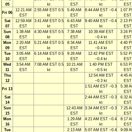
05
kt
EST
kt
EST
12:21 AM
2:55 AM EST 0.5
5:49 AM
8:44 AM EST −0.4
1:07 
Fri 06
EST
kt
EST
kt
EST
Sat
12:59 AM
3:41 AM EST 0.5
6:43 AM
9:40 AM EST −0.4
2:13 
07
EST
kt
EST
kt
EST
Sun
1:38 AM
4:30 AM EST 0.5
7:38 AM
10:39 AM EST
3:24 
08
EST
kt
EST
−0.4 kt
EST
Mon
2:20 AM
5:21 AM EST 0.5
8:34 AM
11:41 AM EST
4:40 
09
EST
kt
EST
−0.4 kt
EST
Tue
3:05 AM
6:14 AM EST 0.5
9:28 AM
12:42 PM EST
5:52 
10
EST
kt
EST
−0.4 kt
EST
Wed
3:54 AM
7:08 AM EST 0.5
10:21 AM
1:40 PM EST
6:53 
11
EST
kt
EST
−0.5 kt
EST
Thu
12:54 AM EST
4:45 
12
−0.3 kt
EST
1:51 AM EST −0.3
5:38 
Fri 13
kt
EST
Sat
2:44 AM EST −0.3
6:32 
14
kt
EST
Sun
12:43 AM
3:34 AM EST −0.3
7:25 
15
EST
kt
EST
Mon
1:29 AM
4:21 AM EST −0.4
8:17 
16
EST
kt
EST
Tue
2:13 AM
5:07 AM EST −0.4
9:09 