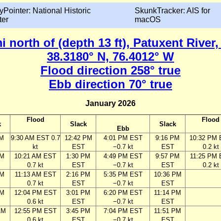
yPointer: National Historic
SkunkTracker: AIS for
ter
macOS
i north of (depth 13 ft), Patuxent River
38.3180° N, 76.4012° W
Flood direction 258° true
Ebb direction 70° true
January 2026
Flood
Flood
k
Slack
Slack
Ebb
AM
9:30 AM EST 0.7
12:42 PM
4:01 PM EST
9:16 PM
10:32 PM
kt
EST
−0.7 kt
EST
0.2 kt
AM
10:21 AM EST
1:30 PM
4:49 PM EST
9:57 PM
11:25 PM
0.7 kt
EST
−0.7 kt
EST
0.2 kt
AM
11:13 AM EST
2:16 PM
5:35 PM EST
10:36 PM
0.7 kt
EST
−0.7 kt
EST
AM
12:04 PM EST
3:01 PM
6:20 PM EST
11:14 PM
0.6 kt
EST
−0.7 kt
EST
AM
12:55 PM EST
3:45 PM
7:04 PM EST
11:51 PM
0.6 kt
EST
−0.7 kt
EST