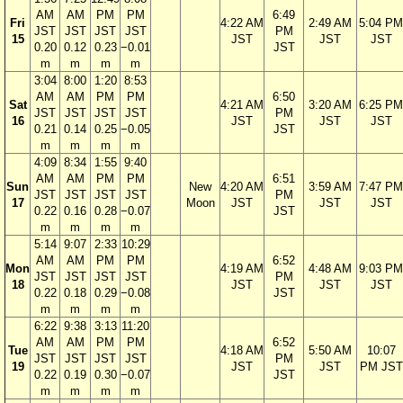
AM
AM
PM
PM
6:49
Fri
4:22 AM
2:49 AM
5:04 PM
JST
JST
JST
JST
PM
15
JST
JST
JST
0.20
0.12
0.23
−0.01
JST
m
m
m
m
3:04
8:00
1:20
8:53
AM
AM
PM
PM
6:50
Sat
4:21 AM
3:20 AM
6:25 PM
JST
JST
JST
JST
PM
16
JST
JST
JST
0.21
0.14
0.25
−0.05
JST
m
m
m
m
4:09
8:34
1:55
9:40
AM
AM
PM
PM
6:51
Sun
New
4:20 AM
3:59 AM
7:47 PM
JST
JST
JST
JST
PM
17
Moon
JST
JST
JST
0.22
0.16
0.28
−0.07
JST
m
m
m
m
5:14
9:07
2:33
10:29
AM
AM
PM
PM
6:52
Mon
4:19 AM
4:48 AM
9:03 PM
JST
JST
JST
JST
PM
18
JST
JST
JST
0.22
0.18
0.29
−0.08
JST
m
m
m
m
6:22
9:38
3:13
11:20
AM
AM
PM
PM
6:52
Tue
4:18 AM
5:50 AM
10:07
JST
JST
JST
JST
PM
19
JST
JST
PM JST
0.22
0.19
0.30
−0.07
JST
m
m
m
m