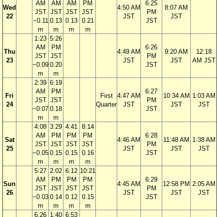
AM
AM
AM
PM
6:25
Wed
4:50 AM
8:07 AM
JST
JST
JST
JST
PM
22
JST
JST
−0.11
0.13
0.13
0.21
JST
m
m
m
m
1:23
5:26
AM
PM
6:26
Thu
4:49 AM
9:20 AM
12:18
JST
JST
PM
23
JST
JST
AM JST
−0.09
0.20
JST
m
m
2:39
6:19
AM
PM
6:27
Fri
First
4:47 AM
10:34 AM
1:03 AM
JST
JST
PM
24
Quarter
JST
JST
JST
−0.07
0.18
JST
m
m
4:08
3:29
4:41
8:14
AM
PM
PM
PM
6:28
Sat
4:46 AM
11:48 AM
1:38 AM
JST
JST
JST
JST
PM
25
JST
JST
JST
−0.05
0.15
0.15
0.16
JST
m
m
m
m
5:27
2:02
6:12
10:21
AM
PM
PM
PM
6:29
Sun
4:45 AM
12:58 PM
2:05 AM
JST
JST
JST
JST
PM
26
JST
JST
JST
−0.03
0.14
0.12
0.15
JST
m
m
m
m
6:26
1:40
6:53