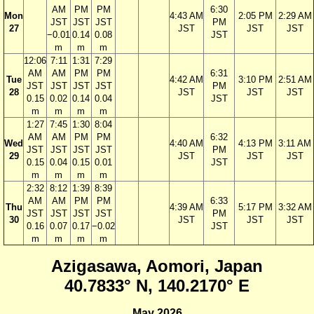
AM
PM
PM
6:30
Mon
4:43 AM
2:05 PM
2:29 AM
JST
JST
JST
PM
27
JST
JST
JST
−0.01
0.14
0.08
JST
m
m
m
12:06
7:11
1:31
7:29
AM
AM
PM
PM
6:31
Tue
4:42 AM
3:10 PM
2:51 AM
JST
JST
JST
JST
PM
28
JST
JST
JST
0.15
0.02
0.14
0.04
JST
m
m
m
m
1:27
7:45
1:30
8:04
AM
AM
PM
PM
6:32
Wed
4:40 AM
4:13 PM
3:11 AM
JST
JST
JST
JST
PM
29
JST
JST
JST
0.15
0.04
0.15
0.01
JST
m
m
m
m
2:32
8:12
1:39
8:39
AM
AM
PM
PM
6:33
Thu
4:39 AM
5:17 PM
3:32 AM
JST
JST
JST
JST
PM
30
JST
JST
JST
0.16
0.07
0.17
−0.02
JST
m
m
m
m
Azigasawa, Aomori, Japan
40.7833° N, 140.2170° E
May 2026