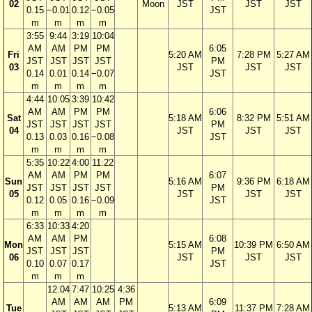
02
Moon
JST
JST
JST
0.15
−0.01
0.12
−0.05
JST
m
m
m
m
3:55
9:44
3:19
10:04
AM
AM
PM
PM
6:05
Fri
5:20 AM
7:28 PM
5:27 AM
JST
JST
JST
JST
PM
03
JST
JST
JST
0.14
0.01
0.14
−0.07
JST
m
m
m
m
4:44
10:05
3:39
10:42
AM
AM
PM
PM
6:06
Sat
5:18 AM
8:32 PM
5:51 AM
JST
JST
JST
JST
PM
04
JST
JST
JST
0.13
0.03
0.16
−0.08
JST
m
m
m
m
5:35
10:22
4:00
11:22
AM
AM
PM
PM
6:07
Sun
5:16 AM
9:36 PM
6:18 AM
JST
JST
JST
JST
PM
05
JST
JST
JST
0.12
0.05
0.16
−0.09
JST
m
m
m
m
6:33
10:33
4:20
AM
AM
PM
6:08
Mon
5:15 AM
10:39 PM
6:50 AM
JST
JST
JST
PM
06
JST
JST
JST
0.10
0.07
0.17
JST
m
m
m
12:04
7:47
10:25
4:36
AM
AM
AM
PM
6:09
Tue
5:13 AM
11:37 PM
7:28 AM