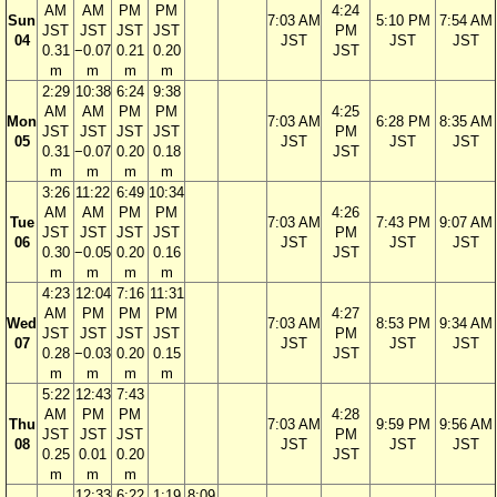
AM
AM
PM
PM
4:24
Sun
7:03 AM
5:10 PM
7:54 AM
JST
JST
JST
JST
PM
04
JST
JST
JST
0.31
−0.07
0.21
0.20
JST
m
m
m
m
2:29
10:38
6:24
9:38
AM
AM
PM
PM
4:25
Mon
7:03 AM
6:28 PM
8:35 AM
JST
JST
JST
JST
PM
05
JST
JST
JST
0.31
−0.07
0.20
0.18
JST
m
m
m
m
3:26
11:22
6:49
10:34
AM
AM
PM
PM
4:26
Tue
7:03 AM
7:43 PM
9:07 AM
JST
JST
JST
JST
PM
06
JST
JST
JST
0.30
−0.05
0.20
0.16
JST
m
m
m
m
4:23
12:04
7:16
11:31
AM
PM
PM
PM
4:27
Wed
7:03 AM
8:53 PM
9:34 AM
JST
JST
JST
JST
PM
07
JST
JST
JST
0.28
−0.03
0.20
0.15
JST
m
m
m
m
5:22
12:43
7:43
AM
PM
PM
4:28
Thu
7:03 AM
9:59 PM
9:56 AM
JST
JST
JST
PM
08
JST
JST
JST
0.25
0.01
0.20
JST
m
m
m
12:33
6:22
1:19
8:09