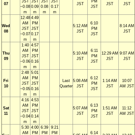
JST
JST
JST
JST
PM
07
JST
JST
JST
−0.08
0.09
0.08
0.17
JST
m
m
m
m
12:48
4:49
AM
PM
6:10
Wed
5:12 AM
8:14 AM
JST
JST
PM
08
JST
JST
−0.07
0.17
JST
m
m
1:40
4:57
AM
PM
6:11
Thu
5:10 AM
12:29 AM
9:07 AM
JST
JST
PM
09
JST
JST
JST
−0.06
0.16
JST
m
m
2:48
5:01
AM
PM
6:12
Fri
Last
5:08 AM
1:14 AM
10:07
JST
JST
PM
10
Quarter
JST
JST
AM JST
−0.05
0.16
JST
m
m
4:16
4:53
AM
PM
6:13
Sat
5:07 AM
1:51 AM
11:12
JST
JST
PM
11
JST
JST
AM JST
−0.04
0.14
JST
m
m
5:30
4:00
6:39
9:21
AM
PM
PM
PM
6:14