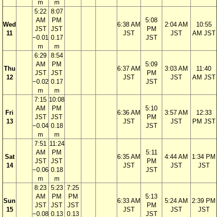
m
m
5:22
8:07
AM
PM
5:08
Wed
6:38 AM
2:04 AM
10:55
JST
JST
PM
11
JST
JST
AM JST
−0.01
0.17
JST
m
m
6:29
8:54
AM
PM
5:09
Thu
6:37 AM
3:03 AM
11:40
JST
JST
PM
12
JST
JST
AM JST
−0.02
0.17
JST
m
m
7:15
10:08
AM
PM
5:10
Fri
6:36 AM
3:57 AM
12:33
JST
JST
PM
13
JST
JST
PM JST
−0.04
0.18
JST
m
m
7:51
11:24
AM
PM
5:11
Sat
6:35 AM
4:44 AM
1:34 PM
JST
JST
PM
14
JST
JST
JST
−0.06
0.18
JST
m
m
8:23
5:23
7:25
AM
PM
PM
5:13
Sun
6:33 AM
5:24 AM
2:39 PM
JST
JST
JST
PM
15
JST
JST
JST
−0.08
0.13
0.13
JST