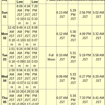
Low
Low
8:09
4:34
7:20
AM
PM
PM
5:29
Sun
6:13 AM
2:56 PM
5:02 AM
JST
JST
JST
PM
01
JST
JST
JST
−0.10
0.11
0.10
JST
m
m
m
12:42
8:49
4:13
8:08
AM
AM
PM
PM
5:30
Mon
6:12 AM
4:09 PM
5:32 AM
JST
JST
JST
JST
PM
02
JST
JST
JST
0.18
−0.10
0.10
0.07
JST
m
m
m
m
1:51
9:24
4:09
8:52
AM
AM
PM
PM
5:31
Tue
Full
6:10 AM
5:19 PM
5:58 AM
JST
JST
JST
JST
PM
03
Moon
JST
JST
JST
0.18
−0.09
0.10
0.03
JST
m
m
m
m
2:50
9:56
4:15
9:35
AM
AM
PM
PM
5:33
Wed
6:09 AM
6:27 PM
6:20 AM
JST
JST
JST
JST
PM
04
JST
JST
JST
0.18
−0.07
0.11
0.00
JST
m
m
m
m
3:44
10:26
4:29
10:18
AM
AM
PM
PM
5:34
Thu
6:07 AM
7:33 PM
6:41 AM
JST
JST
JST
JST
PM
05
JST
JST
JST
0.18
−0.05
0.12
−0.02
JST