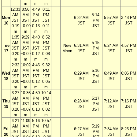
m
m
m
12:33
8:56
4:49
8:11
AM
AM
PM
PM
5:14
Mon
6:32 AM
5:57 AM
3:48 PM
JST
JST
JST
JST
PM
16
JST
JST
JST
0.19
−0.09
0.13
0.11
JST
m
m
m
m
1:35
9:29
4:40
8:52
AM
AM
PM
PM
5:15
Tue
New
6:31 AM
6:24 AM
4:57 PM
JST
JST
JST
JST
PM
17
Moon
JST
JST
JST
0.20
−0.09
0.12
0.08
JST
m
m
m
m
2:32
10:02
4:46
9:32
AM
AM
PM
PM
5:16
Wed
6:29 AM
6:49 AM
6:06 PM
JST
JST
JST
JST
PM
18
JST
JST
JST
0.20
−0.08
0.12
0.05
JST
m
m
m
m
3:27
10:36
4:59
10:14
AM
AM
PM
PM
5:17
Thu
6:28 AM
7:12 AM
7:16 PM
JST
JST
JST
JST
PM
19
JST
JST
JST
0.20
−0.07
0.13
0.02
JST
m
m
m
m
4:21
11:09
5:16
10:57
AM
AM
PM
PM
5:19
Fri
6:27 AM
7:34 AM
8:26 PM
JST
JST
JST
JST
PM
20
JST
JST
JST