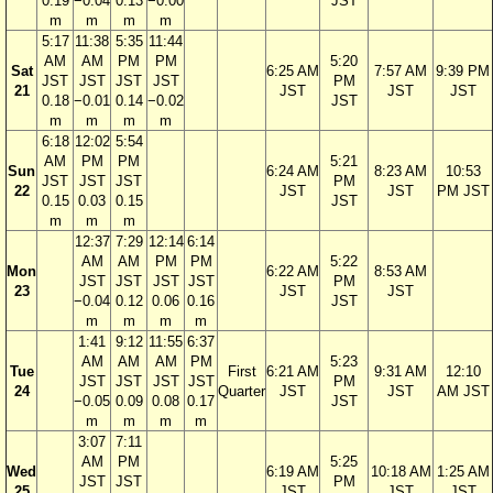
0.19
−0.04
0.13
−0.00
JST
m
m
m
m
5:17
11:38
5:35
11:44
AM
AM
PM
PM
5:20
Sat
6:25 AM
7:57 AM
9:39 PM
JST
JST
JST
JST
PM
21
JST
JST
JST
0.18
−0.01
0.14
−0.02
JST
m
m
m
m
6:18
12:02
5:54
AM
PM
PM
5:21
Sun
6:24 AM
8:23 AM
10:53
JST
JST
JST
PM
22
JST
JST
PM JST
0.15
0.03
0.15
JST
m
m
m
12:37
7:29
12:14
6:14
AM
AM
PM
PM
5:22
Mon
6:22 AM
8:53 AM
JST
JST
JST
JST
PM
23
JST
JST
−0.04
0.12
0.06
0.16
JST
m
m
m
m
1:41
9:12
11:55
6:37
AM
AM
AM
PM
5:23
Tue
First
6:21 AM
9:31 AM
12:10
JST
JST
JST
JST
PM
24
Quarter
JST
JST
AM JST
−0.05
0.09
0.08
0.17
JST
m
m
m
m
3:07
7:11
AM
PM
5:25
Wed
6:19 AM
10:18 AM
1:25 AM
JST
JST
PM
25
JST
JST
JST