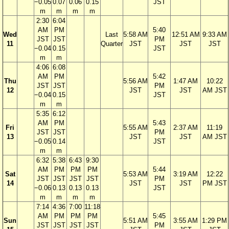
−0.05
0.07
0.06
0.15
JST
m
m
m
m
2:30
6:04
AM
PM
5:40
Wed
Last
5:58 AM
12:51 AM
9:33 AM
JST
JST
PM
11
Quarter
JST
JST
JST
−0.04
0.15
JST
m
m
4:06
6:08
AM
PM
5:42
Thu
5:56 AM
1:47 AM
10:22
JST
JST
PM
12
JST
JST
AM JST
−0.04
0.15
JST
m
m
5:35
6:12
AM
PM
5:43
Fri
5:55 AM
2:37 AM
11:19
JST
JST
PM
13
JST
JST
AM JST
−0.05
0.14
JST
m
m
6:32
5:38
6:43
9:30
AM
PM
PM
PM
5:44
Sat
5:53 AM
3:19 AM
12:22
JST
JST
JST
JST
PM
14
JST
JST
PM JST
−0.06
0.13
0.13
0.13
JST
m
m
m
m
7:14
4:36
7:00
11:18
AM
PM
PM
PM
5:45
Sun
5:51 AM
3:55 AM
1:29 PM
JST
JST
JST
JST
PM