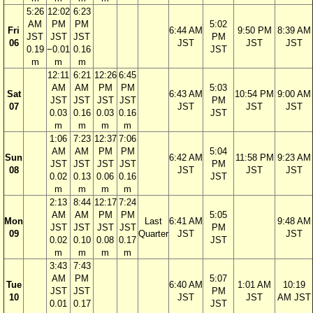
5:26
12:02
6:23
AM
PM
PM
5:02
Fri
6:44 AM
9:50 PM
8:39 AM
JST
JST
JST
PM
06
JST
JST
JST
0.19
−0.01
0.16
JST
m
m
m
12:11
6:21
12:26
6:45
AM
AM
PM
PM
5:03
Sat
6:43 AM
10:54 PM
9:00 AM
JST
JST
JST
JST
PM
07
JST
JST
JST
0.03
0.16
0.03
0.16
JST
m
m
m
m
1:06
7:23
12:37
7:06
AM
AM
PM
PM
5:04
Sun
6:42 AM
11:58 PM
9:23 AM
JST
JST
JST
JST
PM
08
JST
JST
JST
0.02
0.13
0.06
0.16
JST
m
m
m
m
2:13
8:44
12:17
7:24
AM
AM
PM
PM
5:05
Mon
Last
6:41 AM
9:48 AM
JST
JST
JST
JST
PM
09
Quarter
JST
JST
0.02
0.10
0.08
0.17
JST
m
m
m
m
3:43
7:43
AM
PM
5:07
Tue
6:40 AM
1:01 AM
10:19
JST
JST
PM
10
JST
JST
AM JST
0.01
0.17
JST