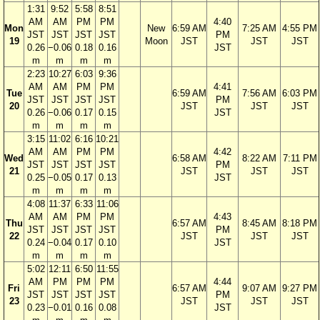
1:31
9:52
5:58
8:51
AM
AM
PM
PM
4:40
Mon
New
6:59 AM
7:25 AM
4:55 PM
JST
JST
JST
JST
PM
19
Moon
JST
JST
JST
0.26
−0.06
0.18
0.16
JST
m
m
m
m
2:23
10:27
6:03
9:36
AM
AM
PM
PM
4:41
Tue
6:59 AM
7:56 AM
6:03 PM
JST
JST
JST
JST
PM
20
JST
JST
JST
0.26
−0.06
0.17
0.15
JST
m
m
m
m
3:15
11:02
6:16
10:21
AM
AM
PM
PM
4:42
Wed
6:58 AM
8:22 AM
7:11 PM
JST
JST
JST
JST
PM
21
JST
JST
JST
0.25
−0.05
0.17
0.13
JST
m
m
m
m
4:08
11:37
6:33
11:06
AM
AM
PM
PM
4:43
Thu
6:57 AM
8:45 AM
8:18 PM
JST
JST
JST
JST
PM
22
JST
JST
JST
0.24
−0.04
0.17
0.10
JST
m
m
m
m
5:02
12:11
6:50
11:55
AM
PM
PM
PM
4:44
Fri
6:57 AM
9:07 AM
9:27 PM
JST
JST
JST
JST
PM
23
JST
JST
JST
0.23
−0.01
0.16
0.08
JST