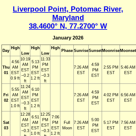
Liverpool Point, Potomac River,
Maryland
38.4600° N, 77.2700° W
January 2026
High
High
High
Day
Phase
Sunrise
Sunset
Moonrise
Moonset
Low
Low
10:19
11:33
4:56
5:13
AM
PM
4:59
Thu
AM
PM
7:26 AM
2:55 PM
5:46 AM
EST
EST
PM
01
EST
EST
EST
EST
EST
−0.2
−0.3
EST
0.9 ft
1.2 ft
ft
ft
11:24
5:55
6:10
AM
4:59
Fri
AM
PM
7:26 AM
4:02 PM
6:56 AM
EST
PM
02
EST
EST
EST
EST
EST
−0.3
EST
1.0 ft
1.2 ft
ft
12:28
12:25
6:51
7:06
AM
PM
5:00
Sat
AM
PM
Full
7:26 AM
5:17 PM
7:56 AM
EST
EST
PM
03
EST
EST
Moon
EST
EST
EST
−0.3
−0.3
EST
1.0 ft
1.2 ft