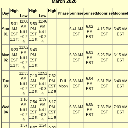
March 2026
High
High
High
Day
Phase
Sunrise
Sunset
Moonrise
Moonset
Low
Low
11:08
11:46
5:31
5:50
AM
PM
6:02
Sun
AM
PM
6:41 AM
4:15 PM
5:45 AM
EST
EST
PM
01
EST
EST
EST
EST
EST
−0.2
−0.2
EST
1.1 ft
1.1 ft
ft
ft
12:02
6:23
6:43
PM
6:03
Mon
AM
PM
6:39 AM
5:25 PM
6:15 AM
EST
PM
02
EST
EST
EST
EST
EST
−0.2
EST
1.1 ft
1.1 ft
ft
12:33
12:52
7:10
7:32
AM
PM
6:04
Tue
AM
PM
Full
6:38 AM
6:31 PM
6:40 AM
EST
EST
PM
03
EST
EST
Moon
EST
EST
EST
−0.2
−0.3
EST
1.2 ft
1.2 ft
ft
ft
1:16
1:39
7:54
8:17
AM
PM
6:05
Wed
AM
PM
6:36 AM
7:36 PM
7:03 AM
EST
EST
PM
04
EST
EST
EST
EST
EST
−0.2
−0.3
EST
1.2 ft
1.1 ft
ft
ft
1:57
2:24
8:37
9:02