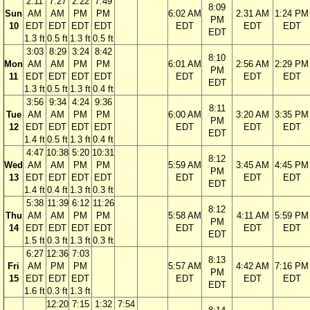
2:11
7:27
2:22
7:49
8:09
Sun
AM
AM
PM
PM
6:02 AM
2:31 AM
1:24 PM
PM
10
EDT
EDT
EDT
EDT
EDT
EDT
EDT
EDT
1.3 ft
0.5 ft
1.3 ft
0.5 ft
3:03
8:29
3:24
8:42
8:10
Mon
AM
AM
PM
PM
6:01 AM
2:56 AM
2:29 PM
PM
11
EDT
EDT
EDT
EDT
EDT
EDT
EDT
EDT
1.3 ft
0.5 ft
1.3 ft
0.4 ft
3:56
9:34
4:24
9:36
8:11
Tue
AM
AM
PM
PM
6:00 AM
3:20 AM
3:35 PM
PM
12
EDT
EDT
EDT
EDT
EDT
EDT
EDT
EDT
1.4 ft
0.5 ft
1.3 ft
0.4 ft
4:47
10:38
5:20
10:31
8:12
Wed
AM
AM
PM
PM
5:59 AM
3:45 AM
4:45 PM
PM
13
EDT
EDT
EDT
EDT
EDT
EDT
EDT
EDT
1.4 ft
0.4 ft
1.3 ft
0.3 ft
5:38
11:39
6:12
11:26
8:12
Thu
AM
AM
PM
PM
5:58 AM
4:11 AM
5:59 PM
PM
14
EDT
EDT
EDT
EDT
EDT
EDT
EDT
EDT
1.5 ft
0.3 ft
1.3 ft
0.3 ft
6:27
12:36
7:03
8:13
Fri
AM
PM
PM
5:57 AM
4:42 AM
7:16 PM
PM
15
EDT
EDT
EDT
EDT
EDT
EDT
EDT
1.6 ft
0.3 ft
1.3 ft
12:20
7:15
1:32
7:54