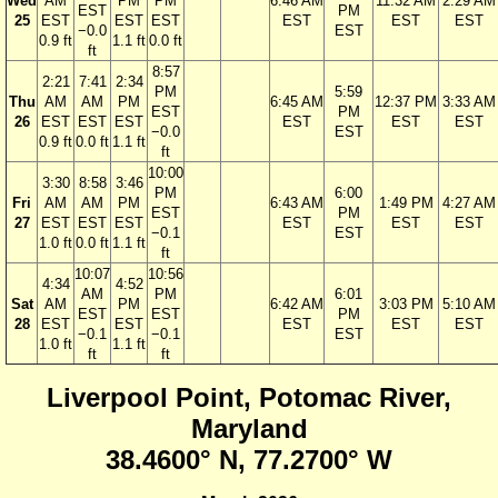
Wed
AM
PM
PM
6:46 AM
11:32 AM
2:29 AM
EST
PM
25
EST
EST
EST
EST
EST
EST
−0.0
EST
0.9 ft
1.1 ft
0.0 ft
ft
8:57
2:21
7:41
2:34
PM
5:59
Thu
AM
AM
PM
6:45 AM
12:37 PM
3:33 AM
EST
PM
26
EST
EST
EST
EST
EST
EST
−0.0
EST
0.9 ft
0.0 ft
1.1 ft
ft
10:00
3:30
8:58
3:46
PM
6:00
Fri
AM
AM
PM
6:43 AM
1:49 PM
4:27 AM
EST
PM
27
EST
EST
EST
EST
EST
EST
−0.1
EST
1.0 ft
0.0 ft
1.1 ft
ft
10:07
10:56
4:34
4:52
AM
PM
6:01
Sat
AM
PM
6:42 AM
3:03 PM
5:10 AM
EST
EST
PM
28
EST
EST
EST
EST
EST
−0.1
−0.1
EST
1.0 ft
1.1 ft
ft
ft
Liverpool Point, Potomac River,
Maryland
38.4600° N, 77.2700° W