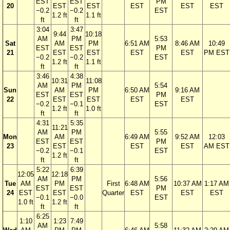
EST
EST
PM
20
EST
EST
EST
EST
EST
−0.2
−0.2
EST
1.2 ft
1.1 ft
ft
ft
3:04
3:47
9:44
10:18
AM
PM
5:53
Sat
AM
PM
6:51 AM
8:46 AM
10:49
EST
EST
PM
21
EST
EST
EST
EST
PM EST
−0.2
−0.2
EST
1.2 ft
1.1 ft
ft
ft
3:46
4:38
10:31
11:08
AM
PM
5:54
Sun
AM
PM
6:50 AM
9:16 AM
EST
EST
PM
22
EST
EST
EST
EST
−0.2
−0.1
EST
1.2 ft
1.0 ft
ft
ft
4:31
5:35
11:21
AM
PM
5:55
Mon
AM
6:49 AM
9:52 AM
12:03
EST
EST
PM
23
EST
EST
EST
AM EST
−0.2
−0.1
EST
1.2 ft
ft
ft
5:22
6:39
12:05
12:18
AM
PM
5:56
Tue
AM
PM
First
6:48 AM
10:37 AM
1:17 AM
EST
EST
PM
24
EST
EST
Quarter
EST
EST
EST
−0.1
−0.0
EST
1.0 ft
1.2 ft
ft
ft
6:25
1:10
1:23
7:49
AM
5:58