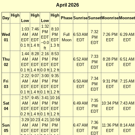
April 2026
High
High
High
Day
Phase
Sunrise
Sunset
Moonrise
Moonset
Low
Low
1:32
1:03
7:46
8:10
PM
7:32
Wed
AM
AM
PM
Full
6:53 AM
7:26 PM
6:29 AM
EDT
PM
01
EDT
EDT
EDT
Moon
EDT
EDT
EDT
−0.0
EDT
0.1 ft
1.4 ft
1.3 ft
ft
1:44
8:28
2:16
8:53
7:33
Thu
AM
AM
PM
PM
6:52 AM
8:28 PM
6:51 AM
PM
02
EDT
EDT
EDT
EDT
EDT
EDT
EDT
EDT
0.1 ft
1.4 ft
0.0 ft
1.2 ft
2:22
9:07
3:00
9:35
7:34
Fri
AM
AM
PM
PM
6:50 AM
9:31 PM
7:15 AM
PM
03
EDT
EDT
EDT
EDT
EDT
EDT
EDT
EDT
0.1 ft
1.4 ft
0.1 ft
1.2 ft
2:57
9:45
3:41
10:16
7:35
Sat
AM
AM
PM
PM
6:49 AM
10:34 PM
7:43 AM
PM
04
EDT
EDT
EDT
EDT
EDT
EDT
EDT
EDT
0.2 ft
1.4 ft
0.1 ft
1.2 ft
3:29
10:23
4:21
10:59
7:36
Sun
AM
AM
PM
PM
6:47 AM
11:36 PM
8:14 AM
PM
05
EDT
EDT
EDT
EDT
EDT
EDT
EDT
EDT