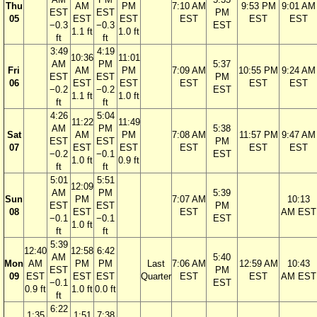
Thu
AM
PM
7:10 AM
9:53 PM
9:01 AM
EST
EST
PM
05
EST
EST
EST
EST
EST
−0.3
−0.3
EST
1.1 ft
1.0 ft
ft
ft
3:49
4:19
10:36
11:01
AM
PM
5:37
Fri
AM
PM
7:09 AM
10:55 PM
9:24 AM
EST
EST
PM
06
EST
EST
EST
EST
EST
−0.2
−0.2
EST
1.1 ft
1.0 ft
ft
ft
4:26
5:04
11:22
11:49
AM
PM
5:38
Sat
AM
PM
7:08 AM
11:57 PM
9:47 AM
EST
EST
PM
07
EST
EST
EST
EST
EST
−0.2
−0.1
EST
1.0 ft
0.9 ft
ft
ft
5:01
5:51
12:09
AM
PM
5:39
Sun
PM
7:07 AM
10:13
EST
EST
PM
08
EST
EST
AM EST
−0.1
−0.1
EST
1.0 ft
ft
ft
5:39
12:40
12:58
6:42
AM
5:40
Mon
AM
PM
PM
Last
7:06 AM
12:59 AM
10:43
EST
PM
09
EST
EST
EST
Quarter
EST
EST
AM EST
−0.1
EST
0.9 ft
1.0 ft
0.0 ft
ft
6:22
1:35
1:51
7:38