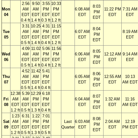
2:56
9:50
3:55
10:33
8:03
Mon
AM
AM
PM
PM
6:08 AM
11:22 PM
7:31 AM
PM
04
EDT
EDT
EDT
EDT
EDT
EDT
EDT
EDT
0.4 ft
1.4 ft
0.3 ft
1.2 ft
3:31
10:25
4:31
11:15
8:04
Tue
AM
AM
PM
PM
6:07 AM
8:19 AM
PM
05
EDT
EDT
EDT
EDT
EDT
EDT
EDT
0.5 ft
1.4 ft
0.4 ft
1.2 ft
4:09
11:02
5:06
11:56
8:05
Wed
AM
AM
PM
PM
6:06 AM
12:12 AM
9:14 AM
PM
06
EDT
EDT
EDT
EDT
EDT
EDT
EDT
EDT
0.5 ft
1.4 ft
0.4 ft
1.2 ft
4:52
11:42
5:41
8:06
Thu
AM
AM
PM
6:05 AM
12:55 AM
10:13
PM
07
EDT
EDT
EDT
EDT
EDT
AM EDT
EDT
0.5 ft
1.4 ft
0.4 ft
12:38
5:39
12:29
6:18
8:07
Fri
AM
AM
PM
PM
6:04 AM
1:32 AM
11:16
PM
08
EDT
EDT
EDT
EDT
EDT
EDT
AM EDT
EDT
1.2 ft
0.5 ft
1.3 ft
0.4 ft
1:23
6:31
1:22
7:01
8:08
Sat
AM
AM
PM
PM
Last
6:03 AM
2:04 AM
12:19
PM
09
EDT
EDT
EDT
EDT
Quarter
EDT
EDT
PM EDT
EDT
1.2 ft
0.5 ft
1.3 ft
0.5 ft