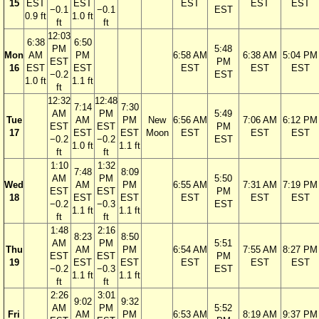
15
EST
EST
EST
EST
EST
−0.1
−0.1
EST
0.9 ft
1.0 ft
ft
ft
12:03
6:38
6:50
PM
5:48
Mon
AM
PM
6:58 AM
6:38 AM
5:04 PM
EST
PM
16
EST
EST
EST
EST
EST
−0.2
EST
1.0 ft
1.1 ft
ft
12:32
12:48
7:14
7:30
AM
PM
5:49
Tue
AM
PM
New
6:56 AM
7:06 AM
6:12 PM
EST
EST
PM
17
EST
EST
Moon
EST
EST
EST
−0.2
−0.2
EST
1.0 ft
1.1 ft
ft
ft
1:10
1:32
7:48
8:09
AM
PM
5:50
Wed
AM
PM
6:55 AM
7:31 AM
7:19 PM
EST
EST
PM
18
EST
EST
EST
EST
EST
−0.2
−0.3
EST
1.1 ft
1.1 ft
ft
ft
1:48
2:16
8:23
8:50
AM
PM
5:51
Thu
AM
PM
6:54 AM
7:55 AM
8:27 PM
EST
EST
PM
19
EST
EST
EST
EST
EST
−0.2
−0.3
EST
1.1 ft
1.1 ft
ft
ft
2:26
3:01
9:02
9:32
AM
PM
5:52
Fri
AM
PM
6:53 AM
8:19 AM
9:37 PM