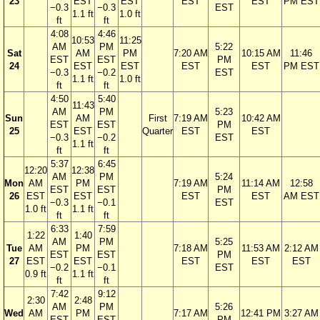
23
EST
EST
EST
EST
PM EST
−0.3
−0.3
EST
1.1 ft
1.0 ft
ft
ft
4:08
4:46
10:53
11:25
AM
PM
5:22
Sat
AM
PM
7:20 AM
10:15 AM
11:46
EST
EST
PM
24
EST
EST
EST
EST
PM EST
−0.3
−0.2
EST
1.1 ft
1.0 ft
ft
ft
4:50
5:40
11:43
AM
PM
5:23
Sun
AM
First
7:19 AM
10:42 AM
EST
EST
PM
25
EST
Quarter
EST
EST
−0.3
−0.2
EST
1.1 ft
ft
ft
5:37
6:45
12:20
12:38
AM
PM
5:24
Mon
AM
PM
7:19 AM
11:14 AM
12:58
EST
EST
PM
26
EST
EST
EST
EST
AM EST
−0.3
−0.1
EST
1.0 ft
1.1 ft
ft
ft
6:33
7:59
1:22
1:40
AM
PM
5:25
Tue
AM
PM
7:18 AM
11:53 AM
2:12 AM
EST
EST
PM
27
EST
EST
EST
EST
EST
−0.2
−0.1
EST
0.9 ft
1.1 ft
ft
ft
7:42
9:12
2:30
2:48
AM
PM
5:26
Wed
AM
PM
7:17 AM
12:41 PM
3:27 AM
EST
EST
PM