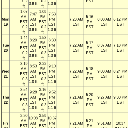
−0.2
−0.2
EST
0.9 ft
1.0 ft
ft
ft
1:07
1:09
7:47
7:53
AM
PM
5:16
Mon
AM
PM
7:23 AM
8:08 AM
6:12 PM
EST
EST
PM
19
EST
EST
EST
EST
EST
−0.2
−0.2
EST
0.9 ft
1.0 ft
ft
ft
1:44
1:52
8:20
8:30
AM
PM
5:17
Tue
AM
PM
7:22 AM
8:37 AM
7:18 PM
EST
EST
PM
20
EST
EST
EST
EST
EST
−0.2
−0.3
EST
0.9 ft
1.0 ft
ft
ft
2:19
2:33
8:53
9:10
AM
PM
5:18
Wed
AM
PM
7:22 AM
9:03 AM
8:24 PM
EST
EST
PM
21
EST
EST
EST
EST
EST
−0.3
−0.3
EST
1.0 ft
1.1 ft
ft
ft
2:54
3:16
9:28
9:52
AM
PM
5:20
Thu
AM
PM
7:21 AM
9:27 AM
9:30 PM
EST
EST
PM
22
EST
EST
EST
EST
EST
−0.3
−0.3
EST
1.0 ft
1.1 ft
ft
ft
3:30
3:59
10:08
10:37
AM
PM
5:21
Fri
AM
PM
7:21 AM
9:51 AM
10:37
EST
EST
PM