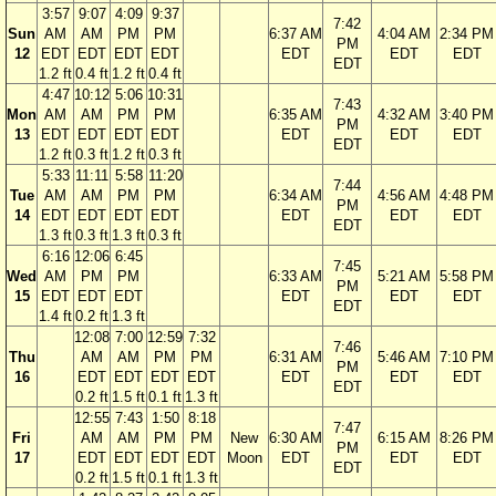
3:57
9:07
4:09
9:37
7:42
Sun
AM
AM
PM
PM
6:37 AM
4:04 AM
2:34 PM
PM
12
EDT
EDT
EDT
EDT
EDT
EDT
EDT
EDT
1.2 ft
0.4 ft
1.2 ft
0.4 ft
4:47
10:12
5:06
10:31
7:43
Mon
AM
AM
PM
PM
6:35 AM
4:32 AM
3:40 PM
PM
13
EDT
EDT
EDT
EDT
EDT
EDT
EDT
EDT
1.2 ft
0.3 ft
1.2 ft
0.3 ft
5:33
11:11
5:58
11:20
7:44
Tue
AM
AM
PM
PM
6:34 AM
4:56 AM
4:48 PM
PM
14
EDT
EDT
EDT
EDT
EDT
EDT
EDT
EDT
1.3 ft
0.3 ft
1.3 ft
0.3 ft
6:16
12:06
6:45
7:45
Wed
AM
PM
PM
6:33 AM
5:21 AM
5:58 PM
PM
15
EDT
EDT
EDT
EDT
EDT
EDT
EDT
1.4 ft
0.2 ft
1.3 ft
12:08
7:00
12:59
7:32
7:46
Thu
AM
AM
PM
PM
6:31 AM
5:46 AM
7:10 PM
PM
16
EDT
EDT
EDT
EDT
EDT
EDT
EDT
EDT
0.2 ft
1.5 ft
0.1 ft
1.3 ft
12:55
7:43
1:50
8:18
7:47
Fri
AM
AM
PM
PM
New
6:30 AM
6:15 AM
8:26 PM
PM
17
EDT
EDT
EDT
EDT
Moon
EDT
EDT
EDT
EDT
0.2 ft
1.5 ft
0.1 ft
1.3 ft