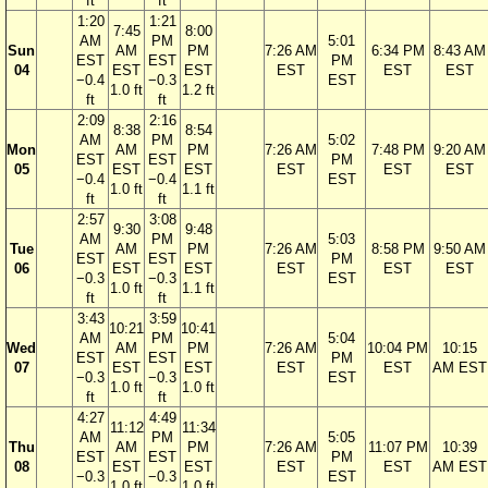
ft
ft
1:20
1:21
7:45
8:00
AM
PM
5:01
Sun
AM
PM
7:26 AM
6:34 PM
8:43 AM
EST
EST
PM
04
EST
EST
EST
EST
EST
−0.4
−0.3
EST
1.0 ft
1.2 ft
ft
ft
2:09
2:16
8:38
8:54
AM
PM
5:02
Mon
AM
PM
7:26 AM
7:48 PM
9:20 AM
EST
EST
PM
05
EST
EST
EST
EST
EST
−0.4
−0.4
EST
1.0 ft
1.1 ft
ft
ft
2:57
3:08
9:30
9:48
AM
PM
5:03
Tue
AM
PM
7:26 AM
8:58 PM
9:50 AM
EST
EST
PM
06
EST
EST
EST
EST
EST
−0.3
−0.3
EST
1.0 ft
1.1 ft
ft
ft
3:43
3:59
10:21
10:41
AM
PM
5:04
Wed
AM
PM
7:26 AM
10:04 PM
10:15
EST
EST
PM
07
EST
EST
EST
EST
AM EST
−0.3
−0.3
EST
1.0 ft
1.0 ft
ft
ft
4:27
4:49
11:12
11:34
AM
PM
5:05
Thu
AM
PM
7:26 AM
11:07 PM
10:39
EST
EST
PM
08
EST
EST
EST
EST
AM EST
−0.3
−0.3
EST
1.0 ft
1.0 ft