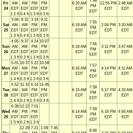
7:54
Fri
AM
AM
PM
PM
6:20 AM
12:55 PM
2:48 AM
PM
24
EDT
EDT
EDT
EDT
EDT
EDT
EDT
EDT
1.2 ft
0.4 ft
1.3 ft
0.3 ft
3:04
8:32
3:19
9:11
7:55
Sat
AM
AM
PM
PM
6:19 AM
2:04 PM
3:20 AM
PM
25
EDT
EDT
EDT
EDT
EDT
EDT
EDT
EDT
1.3 ft
0.4 ft
1.3 ft
0.3 ft
4:05
9:37
4:24
10:07
7:56
Sun
AM
AM
PM
PM
6:18 AM
3:11 PM
3:47 AM
PM
26
EDT
EDT
EDT
EDT
EDT
EDT
EDT
EDT
1.3 ft
0.3 ft
1.3 ft
0.3 ft
5:01
10:37
5:22
10:58
7:57
Mon
AM
AM
PM
PM
6:16 AM
4:14 PM
4:11 AM
PM
27
EDT
EDT
EDT
EDT
EDT
EDT
EDT
EDT
1.4 ft
0.3 ft
1.3 ft
0.3 ft
5:52
11:32
6:14
11:45
7:58
Tue
AM
AM
PM
PM
6:15 AM
5:17 PM
4:33 AM
PM
28
EDT
EDT
EDT
EDT
EDT
EDT
EDT
EDT
1.4 ft
0.2 ft
1.3 ft
0.3 ft
6:38
12:22
7:01
7:59
Wed
AM
PM
PM
6:14 AM
6:18 PM
4:56 AM
PM
29
EDT
EDT
EDT
EDT
EDT
EDT
EDT
1.5 ft
0.2 ft
1.3 ft
12:29
7:21
1:09
7:45
8:00