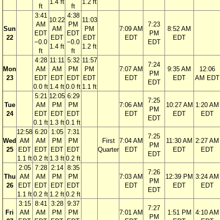
1.4 ft
1.2 ft
ft
ft
3:41
4:38
10:22
11:03
AM
PM
7:23
Sun
AM
PM
7:09 AM
8:52 AM
EDT
EDT
PM
22
EDT
EDT
EDT
EDT
−0.0
−0.0
EDT
1.4 ft
1.2 ft
ft
ft
4:28
11:11
5:32
11:57
7:24
Mon
AM
AM
PM
PM
7:07 AM
9:35 AM
12:06
PM
23
EDT
EDT
EDT
EDT
EDT
EDT
AM EDT
EDT
0.0 ft
1.4 ft
0.0 ft
1.1 ft
5:21
12:05
6:29
7:25
Tue
AM
PM
PM
7:06 AM
10:27 AM
1:20 AM
PM
24
EDT
EDT
EDT
EDT
EDT
EDT
EDT
0.1 ft
1.3 ft
0.1 ft
12:58
6:20
1:05
7:31
7:25
Wed
AM
AM
PM
PM
First
7:04 AM
11:30 AM
2:27 AM
PM
25
EDT
EDT
EDT
EDT
Quarter
EDT
EDT
EDT
EDT
1.1 ft
0.2 ft
1.3 ft
0.2 ft
2:05
7:28
2:14
8:35
7:26
Thu
AM
AM
PM
PM
7:03 AM
12:39 PM
3:24 AM
PM
26
EDT
EDT
EDT
EDT
EDT
EDT
EDT
EDT
1.1 ft
0.2 ft
1.2 ft
0.2 ft
3:15
8:41
3:28
9:37
7:27
Fri
AM
AM
PM
PM
7:01 AM
1:51 PM
4:10 AM
PM