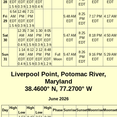
28
EDT
EDT
EDT
EDT
EDT
EDT
EDT
EDT
1.5 ft
0.3 ft
1.3 ft
0.4 ft
6:54
12:46
7:21
8:25
Fri
AM
PM
PM
5:48 AM
7:17 PM
4:17 AM
PM
29
EDT
EDT
EDT
EDT
EDT
EDT
EDT
1.5 ft
0.3 ft
1.3 ft
12:35
7:34
1:30
8:05
8:25
Sat
AM
AM
PM
PM
5:47 AM
8:18 PM
4:50 AM
PM
30
EDT
EDT
EDT
EDT
EDT
EDT
EDT
EDT
0.4 ft
1.5 ft
0.3 ft
1.3 ft
1:14
8:12
2:12
8:48
8:26
Sun
AM
AM
PM
PM
Full
5:47 AM
9:16 PM
5:29 AM
PM
31
EDT
EDT
EDT
EDT
Moon
EDT
EDT
EDT
EDT
0.4 ft
1.5 ft
0.3 ft
1.2 ft
Liverpool Point, Potomac River,
Maryland
38.4600° N, 77.2700° W
June 2026
High
High
High
Day
Phase
Sunrise
Sunset
Moonrise
Moonset
Low
Low