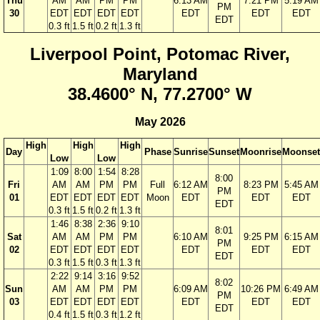
Thu
AM
AM
PM
PM
6:13 AM
7:21 PM
5:19 AM
PM
30
EDT
EDT
EDT
EDT
EDT
EDT
EDT
EDT
0.3 ft
1.5 ft
0.2 ft
1.3 ft
Liverpool Point, Potomac River,
Maryland
38.4600° N, 77.2700° W
May 2026
High
High
High
Day
Phase
Sunrise
Sunset
Moonrise
Moonset
Low
Low
1:09
8:00
1:54
8:28
8:00
Fri
AM
AM
PM
PM
Full
6:12 AM
8:23 PM
5:45 AM
PM
01
EDT
EDT
EDT
EDT
Moon
EDT
EDT
EDT
EDT
0.3 ft
1.5 ft
0.2 ft
1.3 ft
1:46
8:38
2:36
9:10
8:01
Sat
AM
AM
PM
PM
6:10 AM
9:25 PM
6:15 AM
PM
02
EDT
EDT
EDT
EDT
EDT
EDT
EDT
EDT
0.3 ft
1.5 ft
0.3 ft
1.3 ft
2:22
9:14
3:16
9:52
8:02
Sun
AM
AM
PM
PM
6:09 AM
10:26 PM
6:49 AM
PM
03
EDT
EDT
EDT
EDT
EDT
EDT
EDT
EDT
0.4 ft
1.5 ft
0.3 ft
1.2 ft