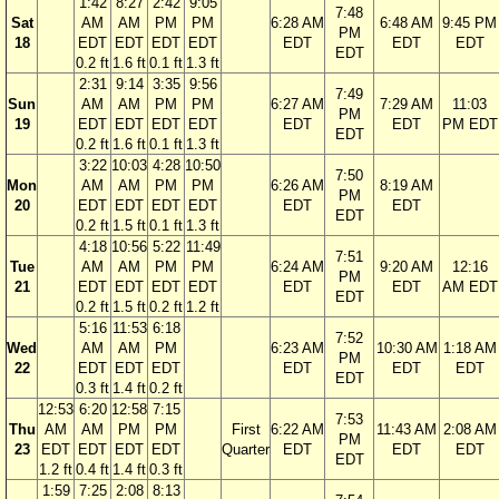
1:42
8:27
2:42
9:05
7:48
Sat
AM
AM
PM
PM
6:28 AM
6:48 AM
9:45 PM
PM
18
EDT
EDT
EDT
EDT
EDT
EDT
EDT
EDT
0.2 ft
1.6 ft
0.1 ft
1.3 ft
2:31
9:14
3:35
9:56
7:49
Sun
AM
AM
PM
PM
6:27 AM
7:29 AM
11:03
PM
19
EDT
EDT
EDT
EDT
EDT
EDT
PM EDT
EDT
0.2 ft
1.6 ft
0.1 ft
1.3 ft
3:22
10:03
4:28
10:50
7:50
Mon
AM
AM
PM
PM
6:26 AM
8:19 AM
PM
20
EDT
EDT
EDT
EDT
EDT
EDT
EDT
0.2 ft
1.5 ft
0.1 ft
1.3 ft
4:18
10:56
5:22
11:49
7:51
Tue
AM
AM
PM
PM
6:24 AM
9:20 AM
12:16
PM
21
EDT
EDT
EDT
EDT
EDT
EDT
AM EDT
EDT
0.2 ft
1.5 ft
0.2 ft
1.2 ft
5:16
11:53
6:18
7:52
Wed
AM
AM
PM
6:23 AM
10:30 AM
1:18 AM
PM
22
EDT
EDT
EDT
EDT
EDT
EDT
EDT
0.3 ft
1.4 ft
0.2 ft
12:53
6:20
12:58
7:15
7:53
Thu
AM
AM
PM
PM
First
6:22 AM
11:43 AM
2:08 AM
PM
23
EDT
EDT
EDT
EDT
Quarter
EDT
EDT
EDT
EDT
1.2 ft
0.4 ft
1.4 ft
0.3 ft
1:59
7:25
2:08
8:13