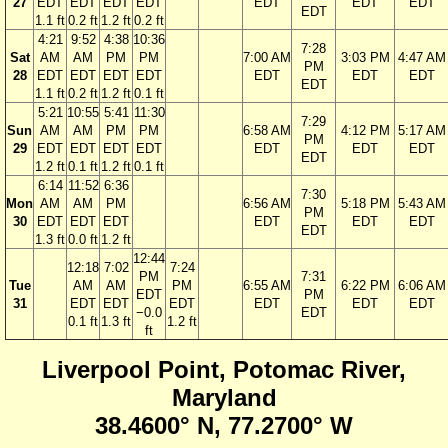
27
EDT
EDT
EDT
EDT
EDT
EDT
EDT
EDT
1.1 ft
0.2 ft
1.2 ft
0.2 ft
4:21
9:52
4:38
10:36
7:28
Sat
AM
AM
PM
PM
7:00 AM
3:03 PM
4:47 AM
PM
28
EDT
EDT
EDT
EDT
EDT
EDT
EDT
EDT
1.1 ft
0.2 ft
1.2 ft
0.1 ft
5:21
10:55
5:41
11:30
7:29
Sun
AM
AM
PM
PM
6:58 AM
4:12 PM
5:17 AM
PM
29
EDT
EDT
EDT
EDT
EDT
EDT
EDT
EDT
1.2 ft
0.1 ft
1.2 ft
0.1 ft
6:14
11:52
6:36
7:30
Mon
AM
AM
PM
6:56 AM
5:18 PM
5:43 AM
PM
30
EDT
EDT
EDT
EDT
EDT
EDT
EDT
1.3 ft
0.0 ft
1.2 ft
12:44
12:18
7:02
7:24
PM
7:31
Tue
AM
AM
PM
6:55 AM
6:22 PM
6:06 AM
EDT
PM
31
EDT
EDT
EDT
EDT
EDT
EDT
−0.0
EDT
0.1 ft
1.3 ft
1.2 ft
ft
Liverpool Point, Potomac River,
Maryland
38.4600° N, 77.2700° W