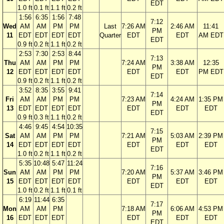
EDT
1.0 ft
0.1 ft
1.1 ft
0.2 ft
1:56
6:35
1:56
7:48
7:12
Wed
AM
AM
PM
PM
Last
7:26 AM
2:46 AM
11:41
PM
11
EDT
EDT
EDT
EDT
Quarter
EDT
EDT
AM EDT
EDT
0.9 ft
0.2 ft
1.1 ft
0.2 ft
2:53
7:30
2:53
8:44
7:13
Thu
AM
AM
PM
PM
7:24 AM
3:38 AM
12:35
PM
12
EDT
EDT
EDT
EDT
EDT
EDT
PM EDT
EDT
0.9 ft
0.2 ft
1.1 ft
0.2 ft
3:52
8:35
3:55
9:41
7:14
Fri
AM
AM
PM
PM
7:23 AM
4:24 AM
1:35 PM
PM
13
EDT
EDT
EDT
EDT
EDT
EDT
EDT
EDT
0.9 ft
0.3 ft
1.1 ft
0.2 ft
4:46
9:45
4:54
10:35
7:15
Sat
AM
AM
PM
PM
7:21 AM
5:03 AM
2:39 PM
PM
14
EDT
EDT
EDT
EDT
EDT
EDT
EDT
EDT
1.0 ft
0.2 ft
1.1 ft
0.2 ft
5:35
10:48
5:47
11:24
7:16
Sun
AM
AM
PM
PM
7:20 AM
5:37 AM
3:46 PM
PM
15
EDT
EDT
EDT
EDT
EDT
EDT
EDT
EDT
1.0 ft
0.2 ft
1.1 ft
0.1 ft
6:19
11:44
6:35
7:17
Mon
AM
AM
PM
7:18 AM
6:06 AM
4:53 PM
PM
16
EDT
EDT
EDT
EDT
EDT
EDT
EDT