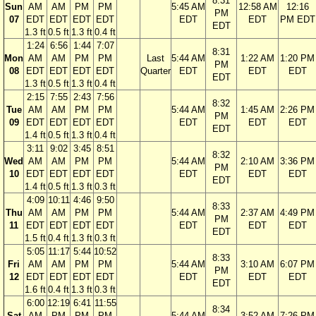
8:31
Sun
AM
AM
PM
PM
5:45 AM
12:58 AM
12:16
PM
07
EDT
EDT
EDT
EDT
EDT
EDT
PM EDT
EDT
1.3 ft
0.5 ft
1.3 ft
0.4 ft
1:24
6:56
1:44
7:07
8:31
Mon
AM
AM
PM
PM
Last
5:44 AM
1:22 AM
1:20 PM
PM
08
EDT
EDT
EDT
EDT
Quarter
EDT
EDT
EDT
EDT
1.3 ft
0.5 ft
1.3 ft
0.4 ft
2:15
7:55
2:43
7:56
8:32
Tue
AM
AM
PM
PM
5:44 AM
1:45 AM
2:26 PM
PM
09
EDT
EDT
EDT
EDT
EDT
EDT
EDT
EDT
1.4 ft
0.5 ft
1.3 ft
0.4 ft
3:11
9:02
3:45
8:51
8:32
Wed
AM
AM
PM
PM
5:44 AM
2:10 AM
3:36 PM
PM
10
EDT
EDT
EDT
EDT
EDT
EDT
EDT
EDT
1.4 ft
0.5 ft
1.3 ft
0.3 ft
4:09
10:11
4:46
9:50
8:33
Thu
AM
AM
PM
PM
5:44 AM
2:37 AM
4:49 PM
PM
11
EDT
EDT
EDT
EDT
EDT
EDT
EDT
EDT
1.5 ft
0.4 ft
1.3 ft
0.3 ft
5:05
11:17
5:44
10:52
8:33
Fri
AM
AM
PM
PM
5:44 AM
3:10 AM
6:07 PM
PM
12
EDT
EDT
EDT
EDT
EDT
EDT
EDT
EDT
1.6 ft
0.4 ft
1.3 ft
0.3 ft
6:00
12:19
6:41
11:55
8:34
Sat
AM
PM
PM
PM
5:44 AM
3:52 AM
7:26 PM