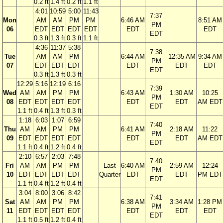
0.2 ft
1.4 ft
0.2 ft
1.1 ft
4:01
10:59
5:00
11:43
7:37
Mon
AM
AM
PM
PM
6:46 AM
8:51 AM
PM
06
EDT
EDT
EDT
EDT
EDT
EDT
EDT
0.3 ft
1.3 ft
0.3 ft
1.1 ft
4:36
11:37
5:38
7:38
Tue
AM
AM
PM
6:44 AM
12:35 AM
9:34 AM
PM
07
EDT
EDT
EDT
EDT
EDT
EDT
EDT
0.3 ft
1.3 ft
0.3 ft
12:29
5:16
12:19
6:16
7:39
Wed
AM
AM
PM
PM
6:43 AM
1:30 AM
10:25
PM
08
EDT
EDT
EDT
EDT
EDT
EDT
AM EDT
EDT
1.1 ft
0.4 ft
1.3 ft
0.3 ft
1:18
6:03
1:07
6:59
7:40
Thu
AM
AM
PM
PM
6:41 AM
2:18 AM
11:22
PM
09
EDT
EDT
EDT
EDT
EDT
EDT
AM EDT
EDT
1.1 ft
0.4 ft
1.2 ft
0.4 ft
2:10
6:57
2:03
7:48
7:40
Fri
AM
AM
PM
PM
Last
6:40 AM
2:59 AM
12:24
PM
10
EDT
EDT
EDT
EDT
Quarter
EDT
EDT
PM EDT
EDT
1.1 ft
0.4 ft
1.2 ft
0.4 ft
3:04
8:00
3:06
8:42
7:41
Sat
AM
AM
PM
PM
6:38 AM
3:34 AM
1:28 PM
PM
11
EDT
EDT
EDT
EDT
EDT
EDT
EDT
EDT
1.1 ft
0.5 ft
1.2 ft
0.4 ft