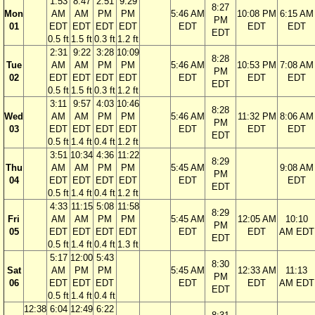
1:53
8:47
2:51
9:29
8:27
Mon
AM
AM
PM
PM
5:46 AM
10:08 PM
6:15 AM
PM
01
EDT
EDT
EDT
EDT
EDT
EDT
EDT
EDT
0.5 ft
1.5 ft
0.3 ft
1.2 ft
2:31
9:22
3:28
10:09
8:28
Tue
AM
AM
PM
PM
5:46 AM
10:53 PM
7:08 AM
PM
02
EDT
EDT
EDT
EDT
EDT
EDT
EDT
EDT
0.5 ft
1.5 ft
0.3 ft
1.2 ft
3:11
9:57
4:03
10:46
8:28
Wed
AM
AM
PM
PM
5:46 AM
11:32 PM
8:06 AM
PM
03
EDT
EDT
EDT
EDT
EDT
EDT
EDT
EDT
0.5 ft
1.4 ft
0.4 ft
1.2 ft
3:51
10:34
4:36
11:22
8:29
Thu
AM
AM
PM
PM
5:45 AM
9:08 AM
PM
04
EDT
EDT
EDT
EDT
EDT
EDT
EDT
0.5 ft
1.4 ft
0.4 ft
1.2 ft
4:33
11:15
5:08
11:58
8:29
Fri
AM
AM
PM
PM
5:45 AM
12:05 AM
10:10
PM
05
EDT
EDT
EDT
EDT
EDT
EDT
AM EDT
EDT
0.5 ft
1.4 ft
0.4 ft
1.3 ft
5:17
12:00
5:43
8:30
Sat
AM
PM
PM
5:45 AM
12:33 AM
11:13
PM
06
EDT
EDT
EDT
EDT
EDT
AM EDT
EDT
0.5 ft
1.4 ft
0.4 ft
12:38
6:04
12:49
6:22