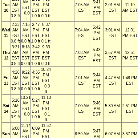
AM
5:41
Tue
AM
PM
PM
7:05 AM
2:01 AM
11:19
EST
PM
10
EST
EST
EST
EST
EST
AM EST
−0.0
EST
0.8 ft
1.0 ft
0.0 ft
ft
2:33
7:15
2:47
8:37
5:42
Wed
AM
AM
PM
PM
7:04 AM
3:01 AM
12:01
PM
11
EST
EST
EST
EST
EST
EST
PM EST
EST
0.8 ft
0.0 ft
1.0 ft
0.1 ft
3:31
8:18
3:42
9:33
5:43
Thu
AM
AM
PM
PM
7:03 AM
3:57 AM
12:51
PM
12
EST
EST
EST
EST
EST
EST
PM EST
EST
0.8 ft
0.0 ft
1.0 ft
0.0 ft
10:24
4:26
9:22
4:35
PM
5:44
Fri
AM
AM
PM
7:01 AM
4:47 AM
1:48 PM
EST
PM
13
EST
EST
EST
EST
EST
EST
−0.0
EST
0.8 ft
0.0 ft
1.0 ft
ft
10:21
11:10
5:16
5:24
AM
PM
5:46
Sat
AM
PM
7:00 AM
5:30 AM
2:51 PM
EST
EST
PM
14
EST
EST
EST
EST
EST
−0.0
−0.1
EST
0.9 ft
1.0 ft
ft
ft
11:14
11:52
6:00
6:09
AM
PM
5:47
Sun
AM
PM
6:59 AM
6:07 AM
3:57 PM
EST
EST
PM