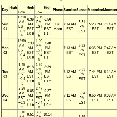
High
High
High
Day
Phase
Sunrise
Sunset
Moonrise
Moonset
Low
Low
12:10
12:15
6:39
6:56
AM
PM
5:31
Sun
AM
PM
Full
7:14 AM
5:23 PM
7:14 AM
EST
EST
PM
01
EST
EST
Moon
EST
EST
EST
−0.3
−0.3
EST
1.0 ft
1.1 ft
ft
ft
12:59
1:09
7:30
7:48
AM
PM
5:32
Mon
AM
PM
7:13 AM
6:35 PM
7:47 AM
EST
EST
PM
02
EST
EST
EST
EST
EST
−0.4
−0.4
EST
1.0 ft
1.1 ft
ft
ft
1:45
1:59
8:18
8:39
AM
PM
5:33
Tue
AM
PM
7:12 AM
7:44 PM
8:14 AM
EST
EST
PM
03
EST
EST
EST
EST
EST
−0.4
−0.4
EST
1.1 ft
1.1 ft
ft
ft
2:29
2:47
9:05
9:27
AM
PM
5:34
Wed
AM
PM
7:11 AM
8:50 PM
8:39 AM
EST
EST
PM
04
EST
EST
EST
EST
EST
−0.3
−0.4
EST
1.1 ft
1.0 ft
ft
ft
3:10
3:33
9:51
10:14
AM
PM
5:35