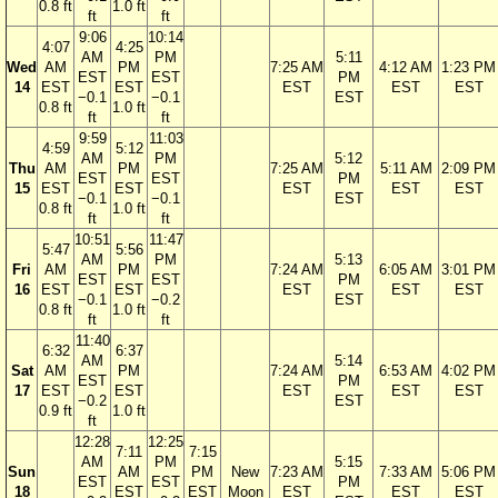
0.8 ft
1.0 ft
ft
ft
9:06
10:14
4:07
4:25
AM
PM
5:11
Wed
AM
PM
7:25 AM
4:12 AM
1:23 PM
EST
EST
PM
14
EST
EST
EST
EST
EST
−0.1
−0.1
EST
0.8 ft
1.0 ft
ft
ft
9:59
11:03
4:59
5:12
AM
PM
5:12
Thu
AM
PM
7:25 AM
5:11 AM
2:09 PM
EST
EST
PM
15
EST
EST
EST
EST
EST
−0.1
−0.1
EST
0.8 ft
1.0 ft
ft
ft
10:51
11:47
5:47
5:56
AM
PM
5:13
Fri
AM
PM
7:24 AM
6:05 AM
3:01 PM
EST
EST
PM
16
EST
EST
EST
EST
EST
−0.1
−0.2
EST
0.8 ft
1.0 ft
ft
ft
11:40
6:32
6:37
AM
5:14
Sat
AM
PM
7:24 AM
6:53 AM
4:02 PM
EST
PM
17
EST
EST
EST
EST
EST
−0.2
EST
0.9 ft
1.0 ft
ft
12:28
12:25
7:11
7:15
AM
PM
5:15
Sun
AM
PM
New
7:23 AM
7:33 AM
5:06 PM
EST
EST
PM
18
EST
EST
Moon
EST
EST
EST