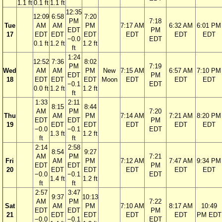
1.1 ft
0.1 ft
1.1 ft
12:35
12:09
6:58
7:20
PM
7:18
Tue
AM
AM
PM
7:17 AM
6:32 AM
6:01 PM
EDT
PM
17
EDT
EDT
EDT
EDT
EDT
EDT
−0.0
EDT
0.1 ft
1.2 ft
1.2 ft
ft
1:24
12:52
7:36
8:02
PM
7:19
Wed
AM
AM
PM
New
7:15 AM
6:57 AM
7:10 PM
EDT
PM
18
EDT
EDT
EDT
Moon
EDT
EDT
EDT
−0.1
EDT
0.0 ft
1.2 ft
1.2 ft
ft
1:33
2:11
8:15
8:44
AM
PM
7:20
Thu
AM
PM
7:14 AM
7:21 AM
8:20 PM
EDT
EDT
PM
19
EDT
EDT
EDT
EDT
EDT
−0.0
−0.1
EDT
1.3 ft
1.2 ft
ft
ft
2:14
2:58
8:54
9:27
AM
PM
7:21
Fri
AM
PM
7:12 AM
7:47 AM
9:34 PM
EDT
EDT
PM
20
EDT
EDT
EDT
EDT
EDT
−0.0
−0.1
EDT
1.4 ft
1.2 ft
ft
ft
2:57
3:47
9:37
10:13
AM
PM
7:22
Sat
AM
PM
7:10 AM
8:17 AM
10:49
EDT
EDT
PM
21
EDT
EDT
EDT
EDT
PM EDT
−0.0
−0.1
EDT