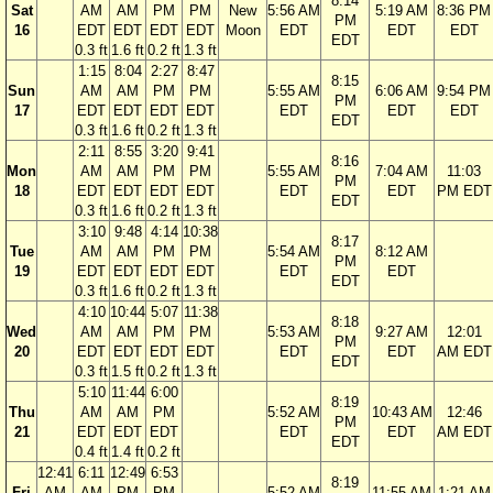
8:14
Sat
AM
AM
PM
PM
New
5:56 AM
5:19 AM
8:36 PM
PM
16
EDT
EDT
EDT
EDT
Moon
EDT
EDT
EDT
EDT
0.3 ft
1.6 ft
0.2 ft
1.3 ft
1:15
8:04
2:27
8:47
8:15
Sun
AM
AM
PM
PM
5:55 AM
6:06 AM
9:54 PM
PM
17
EDT
EDT
EDT
EDT
EDT
EDT
EDT
EDT
0.3 ft
1.6 ft
0.2 ft
1.3 ft
2:11
8:55
3:20
9:41
8:16
Mon
AM
AM
PM
PM
5:55 AM
7:04 AM
11:03
PM
18
EDT
EDT
EDT
EDT
EDT
EDT
PM EDT
EDT
0.3 ft
1.6 ft
0.2 ft
1.3 ft
3:10
9:48
4:14
10:38
8:17
Tue
AM
AM
PM
PM
5:54 AM
8:12 AM
PM
19
EDT
EDT
EDT
EDT
EDT
EDT
EDT
0.3 ft
1.6 ft
0.2 ft
1.3 ft
4:10
10:44
5:07
11:38
8:18
Wed
AM
AM
PM
PM
5:53 AM
9:27 AM
12:01
PM
20
EDT
EDT
EDT
EDT
EDT
EDT
AM EDT
EDT
0.3 ft
1.5 ft
0.2 ft
1.3 ft
5:10
11:44
6:00
8:19
Thu
AM
AM
PM
5:52 AM
10:43 AM
12:46
PM
21
EDT
EDT
EDT
EDT
EDT
AM EDT
EDT
0.4 ft
1.4 ft
0.2 ft
12:41
6:11
12:49
6:53
8:19
Fri
AM
AM
PM
PM
5:52 AM
11:55 AM
1:21 AM