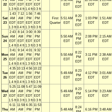
PM
22
EDT
EDT
EDT
EDT
EDT
EDT
EDT
EDT
1.3 ft
0.4 ft
1.4 ft
0.3 ft
1:43
7:12
1:56
7:46
8:20
Sat
AM
AM
PM
PM
First
5:51 AM
1:03 PM
1:51 AM
PM
23
EDT
EDT
EDT
EDT
Quarter
EDT
EDT
EDT
EDT
1.3 ft
0.4 ft
1.3 ft
0.3 ft
2:43
8:14
3:00
8:39
8:21
Sun
AM
AM
PM
PM
5:50 AM
2:08 PM
2:15 AM
PM
24
EDT
EDT
EDT
EDT
EDT
EDT
EDT
EDT
1.4 ft
0.4 ft
1.3 ft
0.3 ft
3:41
9:14
4:01
9:32
8:22
Mon
AM
AM
PM
PM
5:50 AM
3:11 PM
2:38 AM
PM
25
EDT
EDT
EDT
EDT
EDT
EDT
EDT
EDT
1.4 ft
0.4 ft
1.3 ft
0.3 ft
4:35
10:13
4:56
10:22
8:23
Tue
AM
AM
PM
PM
5:49 AM
4:12 PM
3:01 AM
PM
26
EDT
EDT
EDT
EDT
EDT
EDT
EDT
EDT
1.4 ft
0.4 ft
1.3 ft
0.3 ft
5:25
11:08
5:47
11:09
8:23
Wed
AM
AM
PM
PM
5:49 AM
5:14 PM
3:23 AM
PM
27
EDT
EDT
EDT
EDT
EDT
EDT
EDT
EDT
1.5 ft
0.3 ft
1.3 ft
0.3 ft
6:11
11:59
6:35
11:53
8:24
Thu
AM
AM
PM
PM
5:48 AM
6:16 PM
3:48 AM
PM