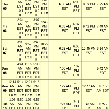
AM
PM
6:06
Thu
AM
PM
6:35 AM
8:39 PM
7:25 AM
EST
EST
PM
05
EST
EST
EST
EST
EST
−0.1
−0.2
EST
1.2 ft
1.1 ft
ft
ft
2:34
3:07
9:18
9:45
AM
PM
6:07
Fri
AM
PM
6:33 AM
9:42 PM
7:49 AM
EST
EST
PM
06
EST
EST
EST
EST
EST
−0.1
−0.1
EST
1.2 ft
1.1 ft
ft
ft
3:09
3:49
9:59
10:29
AM
PM
6:08
Sat
AM
PM
6:32 AM
10:45 PM
8:14 AM
EST
EST
PM
07
EST
EST
EST
EST
EST
−0.0
−0.0
EST
1.2 ft
1.1 ft
ft
ft
4:41
11:39
5:30
7:09
Sun
AM
AM
PM
7:30 AM
9:42 AM
PM
08
EDT
EDT
EDT
EDT
EDT
EDT
0.0 ft
1.2 ft
0.0 ft
12:14
5:14
12:21
6:13
7:10
Mon
AM
AM
PM
PM
7:29 AM
12:47 AM
10:15
PM
09
EDT
EDT
EDT
EDT
EDT
EDT
AM EDT
EDT
1.0 ft
0.1 ft
1.2 ft
0.1 ft
1:03
5:50
1:06
6:57
7:11
Tue
AM
AM
PM
PM
7:27 AM
1:48 AM
10:55
PM
10
EDT
EDT
EDT
EDT
EDT
EDT
AM EDT