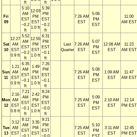
ft
ft
5:10
5:39
12:03
AM
PM
5:06
Fri
PM
7:26 AM
11:00
EST
EST
PM
09
EST
EST
AM EST
−0.2
−0.2
EST
1.0 ft
ft
ft
5:52
6:31
12:27
12:55
AM
PM
5:07
Sat
AM
PM
Last
7:26 AM
12:08 AM
11:23
EST
EST
PM
10
EST
EST
Quarter
EST
EST
AM EST
−0.2
−0.1
EST
0.9 ft
1.0 ft
ft
ft
6:35
7:26
1:21
1:49
AM
PM
5:08
Sun
AM
PM
7:26 AM
1:09 AM
11:47
EST
EST
PM
11
EST
EST
EST
EST
AM EST
−0.1
−0.1
EST
0.9 ft
1.0 ft
ft
ft
7:21
8:24
2:16
2:42
AM
PM
5:09
Mon
AM
PM
7:25 AM
2:10 AM
12:14
EST
EST
PM
12
EST
EST
EST
EST
PM EST
−0.1
−0.0
EST
0.8 ft
1.0 ft
ft
ft
8:12
9:21
3:12
3:35
AM
PM
5:10
Tue
AM
PM
7:25 AM
3:11 AM
12:45
EST
EST
PM
13
EST
EST
EST
EST
PM EST
−0.1
−0.0
EST