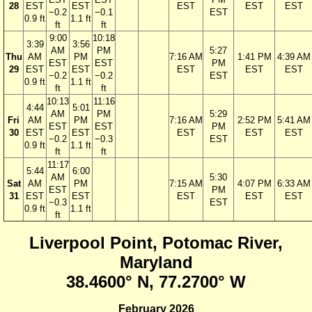
28
EST
EST
EST
EST
EST
−0.2
−0.1
EST
0.9 ft
1.1 ft
ft
ft
9:00
10:18
3:39
3:56
AM
PM
5:27
Thu
AM
PM
7:16 AM
1:41 PM
4:39 AM
EST
EST
PM
29
EST
EST
EST
EST
EST
−0.2
−0.2
EST
0.9 ft
1.1 ft
ft
ft
10:13
11:16
4:44
5:01
AM
PM
5:29
Fri
AM
PM
7:16 AM
2:52 PM
5:41 AM
EST
EST
PM
30
EST
EST
EST
EST
EST
−0.2
−0.3
EST
0.9 ft
1.1 ft
ft
ft
11:17
5:44
6:00
AM
5:30
Sat
AM
PM
7:15 AM
4:07 PM
6:33 AM
EST
PM
31
EST
EST
EST
EST
EST
−0.3
EST
0.9 ft
1.1 ft
ft
Liverpool Point, Potomac River,
Maryland
38.4600° N, 77.2700° W
February 2026