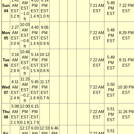
1:41
4:03
8:14
AM
5:48
Sun
AM
PM
PM
7:21 AM
7:22 PM
EST
PM
04
EST
EST
EST
EST
EST
−1.0
EST
3.2 ft
1.4 ft
1.0 ft
ft
10:03
2:27
4:40
9:06
AM
5:48
Mon
AM
PM
PM
7:22 AM
8:29 PM
EST
PM
05
EST
EST
EST
EST
EST
−0.8
EST
3.0 ft
1.4 ft
0.9 ft
ft
10:46
3:16
5:14
10:12
AM
5:49
Tue
AM
PM
PM
7:22 AM
9:31 PM
EST
PM
06
EST
EST
EST
EST
EST
−0.5
EST
2.8 ft
1.5 ft
0.8 ft
ft
11:25
4:11
5:45
11:17
AM
5:50
Wed
AM
PM
PM
7:22 AM
10:30 P
EST
PM
07
EST
EST
EST
EST
EST
−0.2
EST
2.4 ft
1.6 ft
0.7 ft
ft
5:08
12:00
6:15
5:51
Thu
AM
PM
PM
7:22 AM
11:26 P
PM
08
EST
EST
EST
EST
EST
EST
2.1 ft
0.1 ft
1.7 ft
12:17
6:03
12:33
6:46
5:51
Fri
AM
AM
PM
PM
7:22 AM