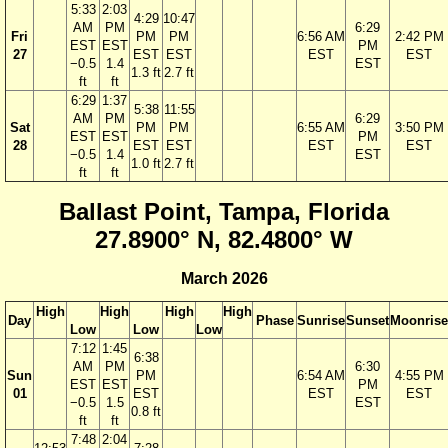
5:33
2:03
4:29
10:47
AM
PM
6:29
Fri
PM
PM
6:56 AM
2:42 PM
EST
EST
PM
27
EST
EST
EST
EST
−0.5
1.4
EST
1.3 ft
2.7 ft
ft
ft
6:29
1:37
5:38
11:55
AM
PM
6:29
Sat
PM
PM
6:55 AM
3:50 PM
EST
EST
PM
28
EST
EST
EST
EST
−0.5
1.4
EST
1.0 ft
2.7 ft
ft
ft
Ballast Point, Tampa, Florida
27.8900° N, 82.4800° W
March 2026
High
High
High
High
Day
Phase
Sunrise
Sunset
Moonrise
Low
Low
Low
7:12
1:45
6:38
AM
PM
6:30
Sun
PM
6:54 AM
4:55 PM
EST
EST
PM
01
EST
EST
EST
−0.5
1.5
EST
0.8 ft
ft
ft
7:48
2:04