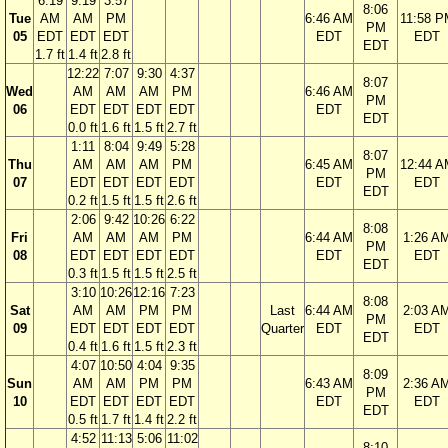
6:19
9:19
3:57
8:06
Tue
AM
AM
PM
6:46 AM
11:58 P
PM
05
EDT
EDT
EDT
EDT
EDT
EDT
1.7 ft
1.4 ft
2.8 ft
12:22
7:07
9:30
4:37
8:07
Wed
AM
AM
AM
PM
6:46 AM
PM
06
EDT
EDT
EDT
EDT
EDT
EDT
0.0 ft
1.6 ft
1.5 ft
2.7 ft
1:11
8:04
9:49
5:28
8:07
Thu
AM
AM
AM
PM
6:45 AM
12:44 A
PM
07
EDT
EDT
EDT
EDT
EDT
EDT
EDT
0.2 ft
1.5 ft
1.5 ft
2.6 ft
2:06
9:42
10:26
6:22
8:08
Fri
AM
AM
AM
PM
6:44 AM
1:26 A
PM
08
EDT
EDT
EDT
EDT
EDT
EDT
EDT
0.3 ft
1.5 ft
1.5 ft
2.5 ft
3:10
10:26
12:16
7:23
8:08
Sat
AM
AM
PM
PM
Last
6:44 AM
2:03 A
PM
09
EDT
EDT
EDT
EDT
Quarter
EDT
EDT
EDT
0.4 ft
1.6 ft
1.5 ft
2.3 ft
4:07
10:50
4:04
9:35
8:09
Sun
AM
AM
PM
PM
6:43 AM
2:36 A
PM
10
EDT
EDT
EDT
EDT
EDT
EDT
EDT
0.5 ft
1.7 ft
1.4 ft
2.2 ft
4:52
11:13
5:06
11:02
8:10