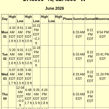
June 2026
High
High
High
High
Day
Phase
Sunrise
Sunset
Moonris
Low
Low
Low
10:31
4:33
8:51
2:44
PM
8:21
Mon
AM
AM
PM
6:33 AM
9:54 PM
EDT
PM
01
EDT
EDT
EDT
EDT
EDT
−0.2
EDT
1.8 ft
1.5 ft
3.0 ft
ft
11:18
5:20
9:01
3:13
PM
8:22
Tue
AM
AM
PM
6:33 AM
10:41 P
EDT
PM
02
EDT
EDT
EDT
EDT
EDT
−0.1
EDT
1.8 ft
1.5 ft
3.0 ft
ft
6:07
9:05
3:45
8:22
Wed
AM
AM
PM
6:33 AM
11:24 P
PM
03
EDT
EDT
EDT
EDT
EDT
EDT
1.7 ft
1.5 ft
2.9 ft
12:04
6:48
9:26
4:24
AM
8:23
Thu
AM
AM
PM
6:33 AM
EDT
PM
04
EDT
EDT
EDT
EDT
−0.0
EDT
1.7 ft
1.5 ft
2.8 ft
ft