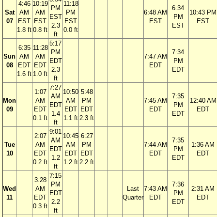
4:46
10:19
11:18
PM
6:34
Sat
AM
AM
PM
6:48 AM
10:43 PM
EST
PM
07
EST
EST
EST
EST
EST
2.3
EST
1.8 ft
0.8 ft
0.0 ft
ft
5:17
6:35
11:28
PM
7:34
Sun
AM
AM
7:47 AM
EDT
PM
08
EDT
EDT
EDT
2.3
EDT
1.6 ft
1.0 ft
ft
7:27
1:07
10:50
5:48
AM
7:35
Mon
AM
AM
PM
7:45 AM
12:40 AM
EDT
PM
09
EDT
EDT
EDT
EDT
EDT
1.4
EDT
0.1 ft
1.1 ft
2.3 ft
ft
9:01
2:07
10:45
6:27
AM
7:35
Tue
AM
AM
PM
7:44 AM
1:36 AM
EDT
PM
10
EDT
EDT
EDT
EDT
EDT
1.2
EDT
0.2 ft
1.2 ft
2.2 ft
ft
7:15
3:28
PM
7:36
Wed
AM
Last
7:43 AM
2:31 AM
EDT
PM
11
EDT
Quarter
EDT
EDT
2.2
EDT
0.3 ft
ft