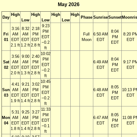
May 2026
High
High
High
High
Day
Phase
Sunrise
Sunset
Moonri
Low
Low
Low
9:23
3:16
8:32
2:18
PM
8:04
Fri
AM
AM
PM
Full
6:50 AM
8:20 P
EDT
PM
01
EDT
EDT
EDT
Moon
EDT
EDT
−0.2
EDT
2.1 ft
1.2 ft
2.8 ft
ft
10:02
3:56
9:00
2:40
PM
8:04
Sat
AM
AM
PM
6:49 AM
9:17 P
EDT
PM
02
EDT
EDT
EDT
EDT
EDT
−0.2
EDT
2.0 ft
1.3 ft
2.8 ft
ft
10:45
4:41
9:21
3:02
PM
8:05
Sun
AM
AM
PM
6:48 AM
10:13 P
EDT
PM
03
EDT
EDT
EDT
EDT
EDT
−0.2
EDT
1.9 ft
1.4 ft
2.8 ft
ft
11:33
5:31
9:25
3:27
PM
8:05
Mon
AM
AM
PM
6:47 AM
11:08 P
EDT
PM
04
EDT
EDT
EDT
EDT
EDT
−0.1
EDT
1.8 ft
1.4 ft
2.8 ft
ft