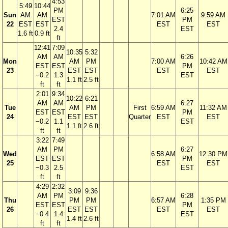
4:53
5:49
10:44
PM
6:25
Sun
AM
AM
7:01 AM
9:59 AM
EST
PM
22
EST
EST
EST
EST
2.4
EST
1.6 ft
0.9 ft
ft
12:41
7:09
10:35
5:32
AM
AM
6:26
Mon
AM
PM
7:00 AM
10:42 AM
EST
EST
PM
23
EST
EST
EST
EST
−0.2
1.3
EST
1.1 ft
2.5 ft
ft
ft
2:01
9:34
10:22
6:21
AM
AM
6:27
Tue
AM
PM
First
6:59 AM
11:32 AM
EST
EST
PM
24
EST
EST
Quarter
EST
EST
−0.2
1.1
EST
1.1 ft
2.6 ft
ft
ft
3:22
7:49
AM
PM
6:27
Wed
6:58 AM
12:30 PM
EST
EST
PM
25
EST
EST
−0.3
2.5
EST
ft
ft
4:29
2:32
3:09
9:36
AM
PM
6:28
Thu
PM
PM
6:57 AM
1:35 PM
EST
EST
PM
26
EST
EST
EST
EST
−0.4
1.4
EST
1.4 ft
2.6 ft
ft
ft