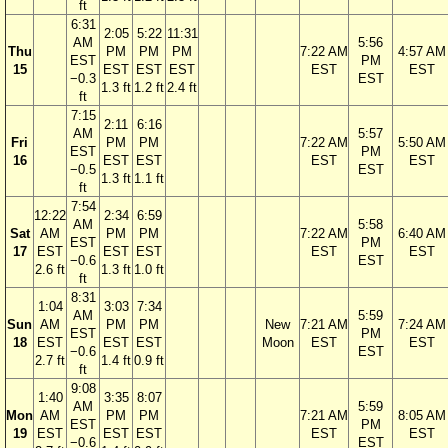
ft
6:31
2:05
5:22
11:31
AM
5:56
Thu
PM
PM
PM
7:22 AM
4:57 AM
EST
PM
15
EST
EST
EST
EST
EST
−0.3
EST
1.3 ft
1.2 ft
2.4 ft
ft
7:15
2:11
6:16
AM
5:57
Fri
PM
PM
7:22 AM
5:50 AM
EST
PM
16
EST
EST
EST
EST
−0.5
EST
1.3 ft
1.1 ft
ft
7:54
12:22
2:34
6:59
AM
5:58
Sat
AM
PM
PM
7:22 AM
6:40 AM
EST
PM
17
EST
EST
EST
EST
EST
−0.6
EST
2.6 ft
1.3 ft
1.0 ft
ft
8:31
1:04
3:03
7:34
AM
5:59
Sun
AM
PM
PM
New
7:21 AM
7:24 AM
EST
PM
18
EST
EST
EST
Moon
EST
EST
−0.6
EST
2.7 ft
1.4 ft
0.9 ft
ft
9:08
1:40
3:35
8:07
AM
5:59
Mon
AM
PM
PM
7:21 AM
8:05 AM
EST
PM
19
EST
EST
EST
EST
EST
−0.6
EST