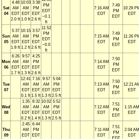
4:48
10:03
3:38
PM
7:49
Sat
AM
AM
PM
7:16 AM
10:29 P
EDT
PM
04
EDT
EDT
EDT
EDT
EDT
−0.1
EDT
2.0 ft
1.0 ft
2.6 ft
ft
11:52
5:37
10:15
3:57
PM
7:49
Sun
AM
AM
PM
7:15 AM
11:26 P
EDT
PM
05
EDT
EDT
EDT
EDT
EDT
−0.0
EDT
1.8 ft
1.2 ft
2.6 ft
ft
6:26
9:57
4:25
7:50
Mon
AM
AM
PM
7:14 AM
PM
06
EDT
EDT
EDT
EDT
EDT
1.7 ft
1.3 ft
2.6 ft
12:41
7:16
9:57
5:04
7:50
Tue
AM
AM
AM
PM
7:13 AM
12:21 A
PM
07
EDT
EDT
EDT
EDT
EDT
EDT
EDT
0.1 ft
1.5 ft
1.3 ft
2.5 ft
1:35
8:32
10:02
5:52
7:51
Wed
AM
AM
AM
PM
7:12 AM
1:15 A
PM
08
EDT
EDT
EDT
EDT
EDT
EDT
EDT
0.2 ft
1.4 ft
1.3 ft
2.5 ft
2:45
6:44
7:51
Thu
AM
PM
7:11 AM
2:04 A
PM
09
EDT
EDT
EDT
EDT
EDT