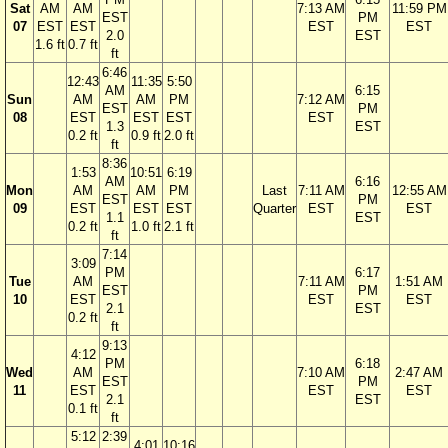
Sat
AM
AM
7:13 AM
11:59 PM
EST
PM
07
EST
EST
EST
EST
2.0
EST
1.6 ft
0.7 ft
ft
6:46
12:43
11:35
5:50
AM
6:15
Sun
AM
AM
PM
7:12 AM
EST
PM
08
EST
EST
EST
EST
1.3
EST
0.2 ft
0.9 ft
2.0 ft
ft
8:36
1:53
10:51
6:19
AM
6:16
Mon
AM
AM
PM
Last
7:11 AM
12:55 AM
EST
PM
09
EST
EST
EST
Quarter
EST
EST
1.1
EST
0.2 ft
1.0 ft
2.1 ft
ft
7:14
3:09
PM
6:17
Tue
AM
7:11 AM
1:51 AM
EST
PM
10
EST
EST
EST
2.1
EST
0.2 ft
ft
9:13
4:12
PM
6:18
Wed
AM
7:10 AM
2:47 AM
EST
PM
11
EST
EST
EST
2.1
EST
0.1 ft
ft
5:12
2:39
4:01
10:16