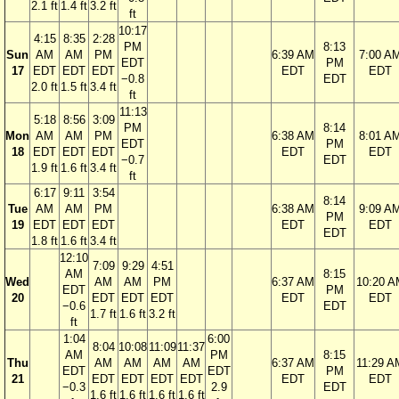
2.1 ft
1.4 ft
3.2 ft
ft
10:17
4:15
8:35
2:28
PM
8:13
Sun
AM
AM
PM
6:39 AM
7:00 A
EDT
PM
17
EDT
EDT
EDT
EDT
EDT
−0.8
EDT
2.0 ft
1.5 ft
3.4 ft
ft
11:13
5:18
8:56
3:09
PM
8:14
Mon
AM
AM
PM
6:38 AM
8:01 A
EDT
PM
18
EDT
EDT
EDT
EDT
EDT
−0.7
EDT
1.9 ft
1.6 ft
3.4 ft
ft
6:17
9:11
3:54
8:14
Tue
AM
AM
PM
6:38 AM
9:09 A
PM
19
EDT
EDT
EDT
EDT
EDT
EDT
1.8 ft
1.6 ft
3.4 ft
12:10
7:09
9:29
4:51
AM
8:15
Wed
AM
AM
PM
6:37 AM
10:20 A
EDT
PM
20
EDT
EDT
EDT
EDT
EDT
−0.6
EDT
1.7 ft
1.6 ft
3.2 ft
ft
1:04
6:00
8:04
10:08
11:09
11:37
AM
PM
8:15
Thu
AM
AM
AM
AM
6:37 AM
11:29 A
EDT
EDT
PM
21
EDT
EDT
EDT
EDT
EDT
EDT
−0.3
2.9
EDT
1.6 ft
1.6 ft
1.6 ft
1.6 ft