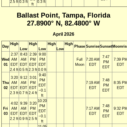
2.5 ft
0.3 ft
0.3 ft
ft
Ballast Point, Tampa, Florida
27.8900° N, 82.4800° W
April 2026
High
High
High
High
Day
Phase
Sunrise
Sunset
Moonris
Low
Low
Low
2:37
8:43
2:39
9:00
7:47
Wed
AM
AM
PM
PM
Full
7:20 AM
7:39 P
PM
01
EDT
EDT
EDT
EDT
Moon
EDT
EDT
EDT
2.4 ft
0.5 ft
2.3 ft
0.0 ft
9:40
3:20
9:12
3:01
PM
7:48
Thu
AM
AM
PM
7:19 AM
8:35 P
EDT
PM
02
EDT
EDT
EDT
EDT
EDT
−0.1
EDT
2.3 ft
0.7 ft
2.4 ft
ft
10:20
4:02
9:39
3:20
PM
7:48
Fri
AM
AM
PM
7:17 AM
9:32 P
EDT
PM
03
EDT
EDT
EDT
EDT
EDT
−0.1
EDT
2.2 ft
0.9 ft
2.5 ft
ft
11:05