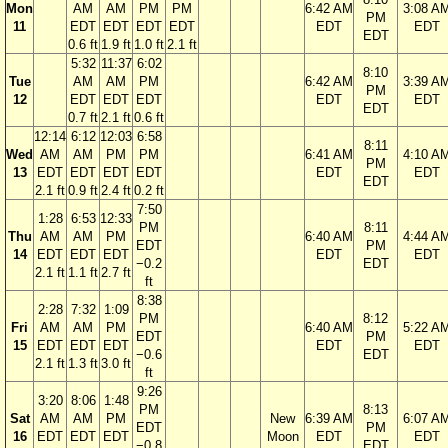
Mon
AM
AM
PM
PM
6:42 AM
3:08 A
PM
11
EDT
EDT
EDT
EDT
EDT
EDT
EDT
0.6 ft
1.9 ft
1.0 ft
2.1 ft
5:32
11:37
6:02
8:10
Tue
AM
AM
PM
6:42 AM
3:39 A
PM
12
EDT
EDT
EDT
EDT
EDT
EDT
0.7 ft
2.1 ft
0.6 ft
12:14
6:12
12:03
6:58
8:11
Wed
AM
AM
PM
PM
6:41 AM
4:10 A
PM
13
EDT
EDT
EDT
EDT
EDT
EDT
EDT
2.1 ft
0.9 ft
2.4 ft
0.2 ft
7:50
1:28
6:53
12:33
PM
8:11
Thu
AM
AM
PM
6:40 AM
4:44 A
EDT
PM
14
EDT
EDT
EDT
EDT
EDT
−0.2
EDT
2.1 ft
1.1 ft
2.7 ft
ft
8:38
2:28
7:32
1:09
PM
8:12
Fri
AM
AM
PM
6:40 AM
5:22 A
EDT
PM
15
EDT
EDT
EDT
EDT
EDT
−0.6
EDT
2.1 ft
1.3 ft
3.0 ft
ft
9:26
3:20
8:06
1:48
PM
8:13
Sat
AM
AM
PM
New
6:39 AM
6:07 A
EDT
PM
16
EDT
EDT
EDT
Moon
EDT
EDT
−0.8
EDT