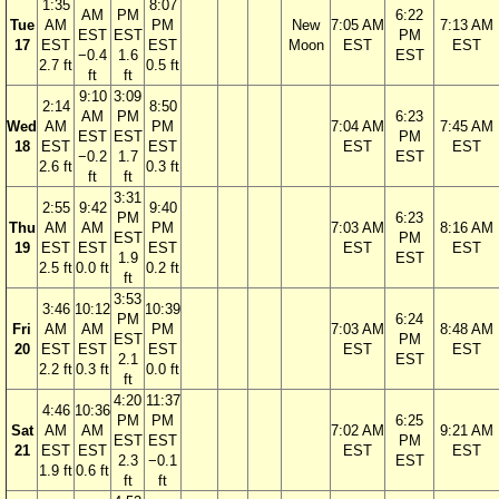
1:35
8:07
AM
PM
6:22
Tue
AM
PM
New
7:05 AM
7:13 AM
EST
EST
PM
17
EST
EST
Moon
EST
EST
−0.4
1.6
EST
2.7 ft
0.5 ft
ft
ft
9:10
3:09
2:14
8:50
AM
PM
6:23
Wed
AM
PM
7:04 AM
7:45 AM
EST
EST
PM
18
EST
EST
EST
EST
−0.2
1.7
EST
2.6 ft
0.3 ft
ft
ft
3:31
2:55
9:42
9:40
PM
6:23
Thu
AM
AM
PM
7:03 AM
8:16 AM
EST
PM
19
EST
EST
EST
EST
EST
1.9
EST
2.5 ft
0.0 ft
0.2 ft
ft
3:53
3:46
10:12
10:39
PM
6:24
Fri
AM
AM
PM
7:03 AM
8:48 AM
EST
PM
20
EST
EST
EST
EST
EST
2.1
EST
2.2 ft
0.3 ft
0.0 ft
ft
4:20
11:37
4:46
10:36
PM
PM
6:25
Sat
AM
AM
7:02 AM
9:21 AM
EST
EST
PM
21
EST
EST
EST
EST
2.3
−0.1
EST
1.9 ft
0.6 ft
ft
ft