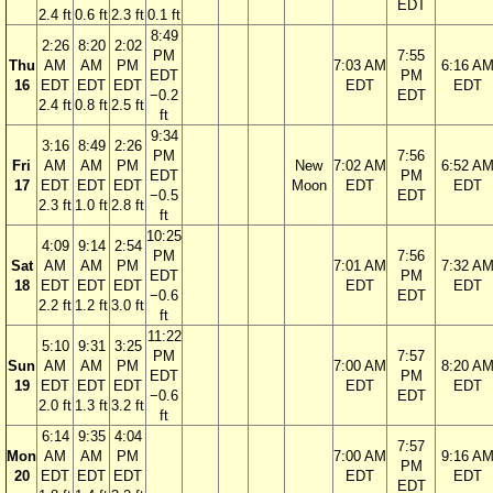
EDT
2.4 ft
0.6 ft
2.3 ft
0.1 ft
8:49
2:26
8:20
2:02
PM
7:55
Thu
AM
AM
PM
7:03 AM
6:16 A
EDT
PM
16
EDT
EDT
EDT
EDT
EDT
−0.2
EDT
2.4 ft
0.8 ft
2.5 ft
ft
9:34
3:16
8:49
2:26
PM
7:56
Fri
AM
AM
PM
New
7:02 AM
6:52 A
EDT
PM
17
EDT
EDT
EDT
Moon
EDT
EDT
−0.5
EDT
2.3 ft
1.0 ft
2.8 ft
ft
10:25
4:09
9:14
2:54
PM
7:56
Sat
AM
AM
PM
7:01 AM
7:32 A
EDT
PM
18
EDT
EDT
EDT
EDT
EDT
−0.6
EDT
2.2 ft
1.2 ft
3.0 ft
ft
11:22
5:10
9:31
3:25
PM
7:57
Sun
AM
AM
PM
7:00 AM
8:20 A
EDT
PM
19
EDT
EDT
EDT
EDT
EDT
−0.6
EDT
2.0 ft
1.3 ft
3.2 ft
ft
6:14
9:35
4:04
7:57
Mon
AM
AM
PM
7:00 AM
9:16 A
PM
20
EDT
EDT
EDT
EDT
EDT
EDT