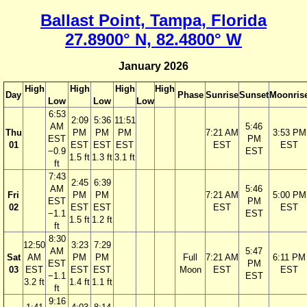
Ballast Point, Tampa, Florida
27.8900° N, 82.4800° W
January 2026
High
High
High
High
Day
Phase
Sunrise
Sunset
Moonris
Low
Low
Low
6:53
2:09
5:36
11:51
AM
5:46
Thu
PM
PM
PM
7:21 AM
3:53 PM
EST
PM
01
EST
EST
EST
EST
EST
−0.9
EST
1.5 ft
1.3 ft
3.1 ft
ft
7:43
2:45
6:39
AM
5:46
Fri
PM
PM
7:21 AM
5:00 PM
EST
PM
02
EST
EST
EST
EST
−1.1
EST
1.5 ft
1.2 ft
ft
8:30
12:50
3:23
7:29
AM
5:47
Sat
AM
PM
PM
Full
7:21 AM
6:11 PM
EST
PM
03
EST
EST
EST
Moon
EST
EST
−1.1
EST
3.2 ft
1.4 ft
1.1 ft
ft
9:16