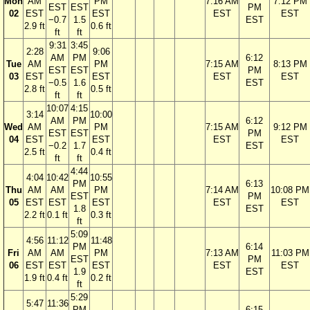
Mon
AM
PM
7:16 AM
7:12 PM
EST
EST
PM
02
EST
EST
EST
EST
−0.7
1.5
EST
2.9 ft
0.6 ft
ft
ft
9:31
3:45
2:28
9:06
AM
PM
6:12
Tue
AM
PM
7:15 AM
8:13 PM
EST
EST
PM
03
EST
EST
EST
EST
−0.5
1.6
EST
2.8 ft
0.5 ft
ft
ft
10:07
4:15
3:14
10:00
AM
PM
6:12
Wed
AM
PM
7:15 AM
9:12 PM
EST
EST
PM
04
EST
EST
EST
EST
−0.2
1.7
EST
2.5 ft
0.4 ft
ft
ft
4:44
4:04
10:42
10:55
PM
6:13
Thu
AM
AM
PM
7:14 AM
10:08 PM
EST
PM
05
EST
EST
EST
EST
EST
1.8
EST
2.2 ft
0.1 ft
0.3 ft
ft
5:09
4:56
11:12
11:48
PM
6:14
Fri
AM
AM
PM
7:13 AM
11:03 PM
EST
PM
06
EST
EST
EST
EST
EST
1.9
EST
1.9 ft
0.4 ft
0.2 ft
ft
5:29
5:47
11:36
PM
6:15