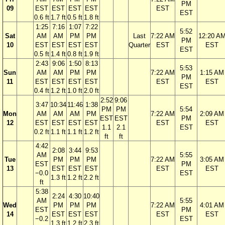
PM
09
EST
EST
EST
EST
EST
EST
0.6 ft
1.7 ft
0.5 ft
1.8 ft
1:25
7:16
1:07
7:22
5:52
Sat
AM
AM
PM
PM
Last
7:22 AM
12:20 A
PM
10
EST
EST
EST
EST
Quarter
EST
EST
EST
0.5 ft
1.4 ft
0.8 ft
1.9 ft
2:43
9:06
1:50
8:13
5:53
Sun
AM
AM
PM
PM
7:22 AM
1:15 AM
PM
11
EST
EST
EST
EST
EST
EST
EST
0.4 ft
1.2 ft
1.0 ft
2.0 ft
2:52
9:06
3:47
10:34
11:46
1:38
PM
PM
5:54
Mon
AM
AM
AM
PM
7:22 AM
2:09 AM
EST
EST
PM
12
EST
EST
EST
EST
EST
EST
1.1
2.1
EST
0.2 ft
1.1 ft
1.1 ft
1.2 ft
ft
ft
4:42
2:08
3:44
9:53
AM
5:55
Tue
PM
PM
PM
7:22 AM
3:05 AM
EST
PM
13
EST
EST
EST
EST
EST
−0.0
EST
1.3 ft
1.2 ft
2.2 ft
ft
5:38
2:24
4:30
10:40
AM
5:55
Wed
PM
PM
PM
7:22 AM
4:01 AM
EST
PM
14
EST
EST
EST
EST
EST
−0.2
EST
1.3 ft
1.2 ft
2.3 ft