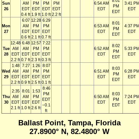
8:01
Sun
AM
PM
PM
PM
6:54 AM
3:41 P
PM
26
EDT
EDT
EDT
EDT
EDT
EDT
EDT
0.4 ft
1.9 ft
1.0 ft
2.2 ft
6:07
12:28
6:29
8:01
Mon
AM
PM
PM
6:53 AM
4:37 P
PM
27
EDT
EDT
EDT
EDT
EDT
EDT
0.6 ft
2.1 ft
0.7 ft
12:48
6:48
12:57
7:22
8:02
Tue
AM
AM
PM
PM
6:52 AM
5:33 P
PM
28
EDT
EDT
EDT
EDT
EDT
EDT
EDT
2.2 ft
0.7 ft
2.3 ft
0.3 ft
1:48
7:27
1:26
8:07
8:03
Wed
AM
AM
PM
PM
6:51 AM
6:28 P
PM
29
EDT
EDT
EDT
EDT
EDT
EDT
EDT
2.2 ft
0.9 ft
2.5 ft
0.1 ft
8:46
2:35
8:01
1:53
PM
8:03
Thu
AM
AM
PM
6:50 AM
7:24 P
EDT
PM
30
EDT
EDT
EDT
EDT
EDT
−0.1
EDT
2.1 ft
1.0 ft
2.6 ft
ft
Ballast Point, Tampa, Florida
27.8900° N, 82.4800° W