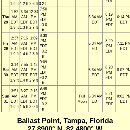
EDT
1.9 ft
1.2 ft
2.6 ft
0.2 ft
7:50
1:52
6:34
12:34
PM
8:19
Thu
AM
AM
PM
6:34 AM
6:14 P
EDT
PM
28
EDT
EDT
EDT
EDT
EDT
−0.0
EDT
1.9 ft
1.3 ft
2.7 ft
ft
8:30
2:37
7:16
1:09
PM
8:20
Fri
AM
AM
PM
6:34 AM
7:11 P
EDT
PM
29
EDT
EDT
EDT
EDT
EDT
−0.2
EDT
1.9 ft
1.4 ft
2.8 ft
ft
9:09
3:14
7:55
1:43
PM
8:20
Sat
AM
AM
PM
6:34 AM
8:07 P
EDT
PM
30
EDT
EDT
EDT
EDT
EDT
−0.2
EDT
1.9 ft
1.4 ft
2.9 ft
ft
9:48
3:51
8:27
2:15
PM
8:21
Sun
AM
AM
PM
Full
6:34 AM
9:02 P
EDT
PM
31
EDT
EDT
EDT
Moon
EDT
EDT
−0.2
EDT
1.9 ft
1.5 ft
3.0 ft
ft
Ballast Point, Tampa, Florida
27.8900° N, 82.4800° W