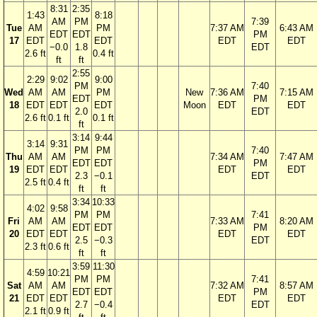
8:31
2:35
1:43
8:18
AM
PM
7:39
Tue
AM
PM
7:37 AM
6:43 AM
EDT
EDT
PM
17
EDT
EDT
EDT
EDT
−0.0
1.8
EDT
2.6 ft
0.4 ft
ft
ft
2:55
2:29
9:02
9:00
PM
7:40
Wed
AM
AM
PM
New
7:36 AM
7:15 AM
EDT
PM
18
EDT
EDT
EDT
Moon
EDT
EDT
2.0
EDT
2.6 ft
0.1 ft
0.1 ft
ft
3:14
9:44
3:14
9:31
PM
PM
7:40
Thu
AM
AM
7:34 AM
7:47 AM
EDT
EDT
PM
19
EDT
EDT
EDT
EDT
2.3
−0.1
EDT
2.5 ft
0.4 ft
ft
ft
3:34
10:33
4:02
9:58
PM
PM
7:41
Fri
AM
AM
7:33 AM
8:20 AM
EDT
EDT
PM
20
EDT
EDT
EDT
EDT
2.5
−0.3
EDT
2.3 ft
0.6 ft
ft
ft
3:59
11:30
4:59
10:21
PM
PM
7:41
Sat
AM
AM
7:32 AM
8:57 AM
EDT
EDT
PM
21
EDT
EDT
EDT
EDT
2.7
−0.4
EDT
2.1 ft
0.9 ft