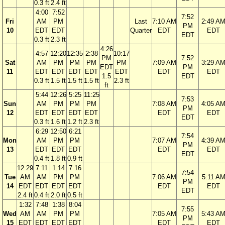
0.3 ft
2.4 ft
4:00
7:52
7:52
Fri
AM
PM
Last
7:10 AM
2:49 A
PM
10
EDT
EDT
Quarter
EDT
EDT
EDT
0.3 ft
2.3 ft
4:26
4:57
12:20
12:35
2:38
10:17
PM
7:52
Sat
AM
PM
PM
PM
PM
7:09 AM
3:29 A
EDT
PM
11
EDT
EDT
EDT
EDT
EDT
EDT
EDT
1.5
EDT
0.3 ft
1.5 ft
1.5 ft
1.5 ft
2.3 ft
ft
5:44
12:26
5:25
11:25
7:53
Sun
AM
PM
PM
PM
7:08 AM
4:05 A
PM
12
EDT
EDT
EDT
EDT
EDT
EDT
EDT
0.3 ft
1.6 ft
1.2 ft
2.3 ft
6:29
12:50
6:21
7:54
Mon
AM
PM
PM
7:07 AM
4:39 A
PM
13
EDT
EDT
EDT
EDT
EDT
EDT
0.4 ft
1.8 ft
0.9 ft
12:29
7:11
1:14
7:16
7:54
Tue
AM
AM
PM
PM
7:06 AM
5:11 A
PM
14
EDT
EDT
EDT
EDT
EDT
EDT
EDT
2.4 ft
0.4 ft
2.0 ft
0.5 ft
1:32
7:48
1:38
8:04
7:55
Wed
AM
AM
PM
PM
7:05 AM
5:43 A
PM
15
EDT
EDT
EDT
EDT
EDT
EDT