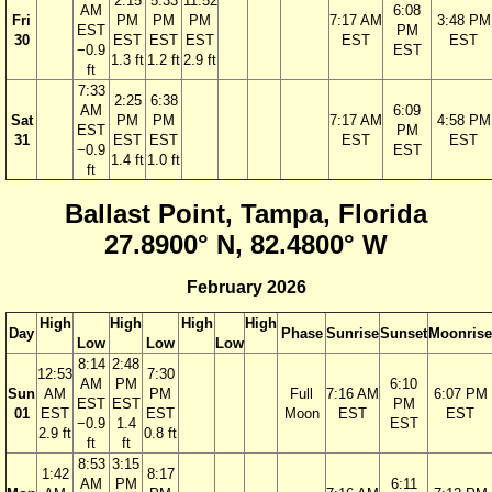
2:15
5:33
11:52
AM
6:08
Fri
PM
PM
PM
7:17 AM
3:48 PM
EST
PM
30
EST
EST
EST
EST
EST
−0.9
EST
1.3 ft
1.2 ft
2.9 ft
ft
7:33
2:25
6:38
AM
6:09
Sat
PM
PM
7:17 AM
4:58 PM
EST
PM
31
EST
EST
EST
EST
−0.9
EST
1.4 ft
1.0 ft
ft
Ballast Point, Tampa, Florida
27.8900° N, 82.4800° W
February 2026
High
High
High
High
Day
Phase
Sunrise
Sunset
Moonrise
Low
Low
Low
8:14
2:48
12:53
7:30
AM
PM
6:10
Sun
AM
PM
Full
7:16 AM
6:07 PM
EST
EST
PM
01
EST
EST
Moon
EST
EST
−0.9
1.4
EST
2.9 ft
0.8 ft
ft
ft
8:53
3:15
1:42
8:17
AM
PM
6:11