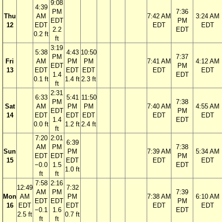
9:08
4:39
PM
7:36
Thu
AM
7:42 AM
3:24 AM
EDT
PM
12
EDT
EDT
EDT
2.2
EDT
0.2 ft
ft
3:19
5:38
4:43
10:50
PM
7:37
Fri
AM
PM
PM
7:41 AM
4:12 AM
EDT
PM
13
EDT
EDT
EDT
EDT
EDT
1.4
EDT
0.1 ft
1.4 ft
2.3 ft
ft
2:31
6:33
5:41
11:50
PM
7:38
Sat
AM
PM
PM
7:40 AM
4:55 AM
EDT
PM
14
EDT
EDT
EDT
EDT
EDT
1.4
EDT
0.0 ft
1.2 ft
2.4 ft
ft
7:20
2:01
6:39
AM
PM
7:38
Sun
PM
7:39 AM
5:34 AM
EDT
EDT
PM
15
EDT
EDT
EDT
−0.0
1.5
EDT
1.0 ft
ft
ft
7:58
2:16
12:49
7:32
AM
PM
7:39
Mon
AM
PM
7:38 AM
6:10 AM
EDT
EDT
PM
16
EDT
EDT
EDT
EDT
−0.1
1.6
EDT
2.5 ft
0.7 ft
ft
ft