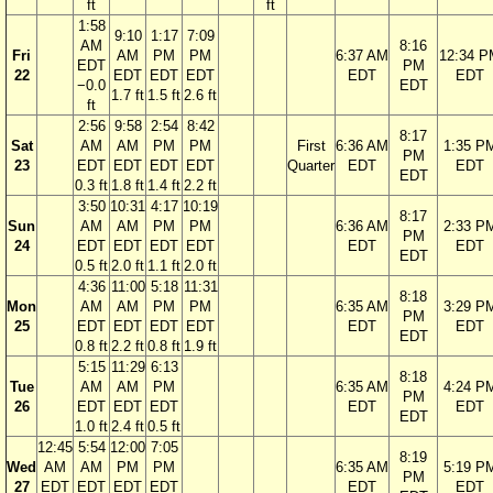
ft
ft
1:58
9:10
1:17
7:09
AM
8:16
Fri
AM
PM
PM
6:37 AM
12:34 P
EDT
PM
22
EDT
EDT
EDT
EDT
EDT
−0.0
EDT
1.7 ft
1.5 ft
2.6 ft
ft
2:56
9:58
2:54
8:42
8:17
Sat
AM
AM
PM
PM
First
6:36 AM
1:35 P
PM
23
EDT
EDT
EDT
EDT
Quarter
EDT
EDT
EDT
0.3 ft
1.8 ft
1.4 ft
2.2 ft
3:50
10:31
4:17
10:19
8:17
Sun
AM
AM
PM
PM
6:36 AM
2:33 P
PM
24
EDT
EDT
EDT
EDT
EDT
EDT
EDT
0.5 ft
2.0 ft
1.1 ft
2.0 ft
4:36
11:00
5:18
11:31
8:18
Mon
AM
AM
PM
PM
6:35 AM
3:29 P
PM
25
EDT
EDT
EDT
EDT
EDT
EDT
EDT
0.8 ft
2.2 ft
0.8 ft
1.9 ft
5:15
11:29
6:13
8:18
Tue
AM
AM
PM
6:35 AM
4:24 P
PM
26
EDT
EDT
EDT
EDT
EDT
EDT
1.0 ft
2.4 ft
0.5 ft
12:45
5:54
12:00
7:05
8:19
Wed
AM
AM
PM
PM
6:35 AM
5:19 P
PM
27
EDT
EDT
EDT
EDT
EDT
EDT