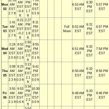
12:53
7:28
AM
PM
6:30
Mon
AM
PM
6:53 AM
5:57 PM
EST
EST
PM
02
EST
EST
EST
EST
−0.4
1.7
EST
2.7 ft
0.5 ft
ft
ft
8:21
2:27
1:41
8:11
AM
PM
6:31
Tue
AM
PM
Full
6:52 AM
6:57 PM
EST
EST
PM
03
EST
EST
Moon
EST
EST
−0.2
1.9
EST
2.7 ft
0.3 ft
ft
ft
2:50
2:24
8:52
8:55
PM
6:32
Wed
AM
AM
PM
6:51 AM
7:54 PM
EST
PM
04
EST
EST
EST
EST
EST
2.0
EST
2.5 ft
0.1 ft
0.1 ft
ft
3:13
3:08
9:23
9:41
PM
6:32
Thu
AM
AM
PM
6:50 AM
8:50 PM
EST
PM
05
EST
EST
EST
EST
EST
2.1
EST
2.3 ft
0.3 ft
0.0 ft
ft
3:34
3:55
9:53
10:30
PM
6:33
Fri
AM
AM
PM
6:49 AM
9:46 PM
EST
PM
06
EST
EST
EST
EST
EST
2.2
EST
2.1 ft
0.6 ft
0.0 ft
ft
3:54