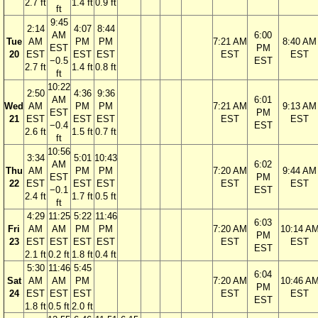
2.7 ft
1.4 ft
0.9 ft
ft
9:45
2:14
4:07
8:44
AM
6:00
Tue
AM
PM
PM
7:21 AM
8:40 AM
EST
PM
20
EST
EST
EST
EST
EST
−0.5
EST
2.7 ft
1.4 ft
0.8 ft
ft
10:22
2:50
4:36
9:36
AM
6:01
Wed
AM
PM
PM
7:21 AM
9:13 AM
EST
PM
21
EST
EST
EST
EST
EST
−0.4
EST
2.6 ft
1.5 ft
0.7 ft
ft
10:56
3:34
5:01
10:43
AM
6:02
Thu
AM
PM
PM
7:20 AM
9:44 AM
EST
PM
22
EST
EST
EST
EST
EST
−0.1
EST
2.4 ft
1.7 ft
0.5 ft
ft
4:29
11:25
5:22
11:46
6:03
Fri
AM
AM
PM
PM
7:20 AM
10:14 A
PM
23
EST
EST
EST
EST
EST
EST
EST
2.1 ft
0.2 ft
1.8 ft
0.4 ft
5:30
11:46
5:45
6:04
Sat
AM
AM
PM
7:20 AM
10:46 A
PM
24
EST
EST
EST
EST
EST
EST
1.8 ft
0.5 ft
2.0 ft