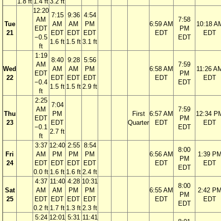
1.8 ft
1.4 ft
3.2 ft
12:20
7:15
9:36
4:54
AM
7:58
Tue
AM
AM
PM
6:59 AM
10:18 A
EDT
PM
21
EDT
EDT
EDT
EDT
EDT
−0.5
EDT
1.6 ft
1.5 ft
3.1 ft
ft
1:19
8:40
9:28
5:56
AM
7:59
Wed
AM
AM
PM
6:58 AM
11:26 A
EDT
PM
22
EDT
EDT
EDT
EDT
EDT
−0.4
EDT
1.5 ft
1.5 ft
2.9 ft
ft
2:25
7:04
AM
7:59
Thu
PM
First
6:57 AM
12:34 P
EDT
PM
23
EDT
Quarter
EDT
EDT
−0.1
EDT
2.7 ft
ft
3:37
12:40
2:55
8:54
8:00
Fri
AM
PM
PM
PM
6:56 AM
1:39 P
PM
24
EDT
EDT
EDT
EDT
EDT
EDT
EDT
0.0 ft
1.6 ft
1.6 ft
2.4 ft
4:37
11:40
4:28
10:31
8:00
Sat
AM
AM
PM
PM
6:55 AM
2:42 P
PM
25
EDT
EDT
EDT
EDT
EDT
EDT
EDT
0.2 ft
1.7 ft
1.3 ft
2.3 ft
5:24
12:01
5:31
11:41