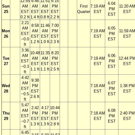
12:55
6:46
11:51
6:15
6:04
Sun
AM
AM
AM
PM
First
7:19 AM
11:20 A
PM
25
EST
EST
EST
EST
Quarter
EST
EST
EST
0.2 ft
1.4 ft
0.8 ft
2.2 ft
2:21
8:58
11:46
7:00
AM
6:05
Mon
AM
AM
PM
7:19 AM
11:59 A
EST
PM
26
EST
EST
EST
EST
EST
−0.0
EST
1.2 ft
1.0 ft
2.3 ft
ft
3:36
10:48
11:35
8:20
AM
6:06
Tue
AM
AM
PM
7:19 AM
12:44 P
EST
PM
27
EST
EST
EST
EST
EST
−0.3
EST
1.1 ft
1.1 ft
2.5 ft
ft
4:42
9:38
AM
6:07
Wed
PM
7:18 AM
1:38 PM
EST
PM
28
EST
EST
EST
−0.5
EST
2.6 ft
ft
5:47
2:42
4:17
10:44
AM
6:08
Thu
PM
PM
PM
7:18 AM
2:40 PM
EST
PM
29
EST
EST
EST
EST
EST
−0.7
EST
1.3 ft
1.3 ft
2.8 ft
ft
6:45