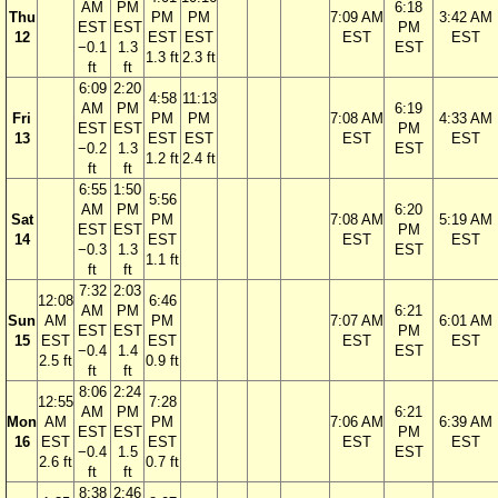
AM
PM
6:18
Thu
PM
PM
7:09 AM
3:42 AM
EST
EST
PM
12
EST
EST
EST
EST
−0.1
1.3
EST
1.3 ft
2.3 ft
ft
ft
6:09
2:20
4:58
11:13
AM
PM
6:19
Fri
PM
PM
7:08 AM
4:33 AM
EST
EST
PM
13
EST
EST
EST
EST
−0.2
1.3
EST
1.2 ft
2.4 ft
ft
ft
6:55
1:50
5:56
AM
PM
6:20
Sat
PM
7:08 AM
5:19 AM
EST
EST
PM
14
EST
EST
EST
−0.3
1.3
EST
1.1 ft
ft
ft
7:32
2:03
12:08
6:46
AM
PM
6:21
Sun
AM
PM
7:07 AM
6:01 AM
EST
EST
PM
15
EST
EST
EST
EST
−0.4
1.4
EST
2.5 ft
0.9 ft
ft
ft
8:06
2:24
12:55
7:28
AM
PM
6:21
Mon
AM
PM
7:06 AM
6:39 AM
EST
EST
PM
16
EST
EST
EST
EST
−0.4
1.5
EST
2.6 ft
0.7 ft
ft
ft
8:38
2:46