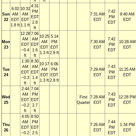
ft
ft
4:31
6:02
10:32
PM
7:42
Sun
AM
AM
7:31 AM
9:40 AM
EDT
PM
22
EDT
EDT
EDT
EDT
2.8
EDT
1.8 ft
1.1 ft
ft
12:28
7:06
10:25
5:14
AM
AM
7:42
Mon
AM
PM
7:30 AM
10:28 AM
EDT
EDT
PM
23
EDT
EDT
EDT
EDT
−0.4
1.6
EDT
1.3 ft
2.8 ft
ft
ft
1:30
8:30
10:17
6:06
AM
AM
7:43
Tue
AM
PM
7:29 AM
11:25 AM
EDT
EDT
PM
24
EDT
EDT
EDT
EDT
−0.3
1.4
EDT
1.3 ft
2.8 ft
ft
ft
2:44
7:04
AM
PM
7:43
Wed
First
7:28 AM
12:28 PM
EDT
EDT
PM
25
Quarter
EDT
EDT
−0.2
2.7
EDT
ft
ft
4:05
8:50
AM
PM
7:44
Thu
7:26 AM
1:34 PM
EDT
EDT
PM
26
EDT
EDT
−0.2
2.5
EDT