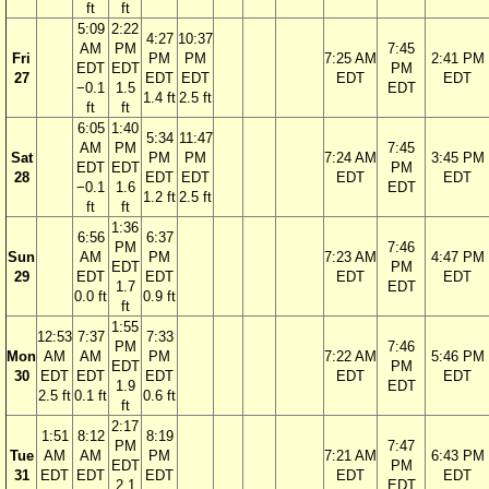
ft
ft
5:09
2:22
4:27
10:37
AM
PM
7:45
Fri
PM
PM
7:25 AM
2:41 PM
EDT
EDT
PM
27
EDT
EDT
EDT
EDT
−0.1
1.5
EDT
1.4 ft
2.5 ft
ft
ft
6:05
1:40
5:34
11:47
AM
PM
7:45
Sat
PM
PM
7:24 AM
3:45 PM
EDT
EDT
PM
28
EDT
EDT
EDT
EDT
−0.1
1.6
EDT
1.2 ft
2.5 ft
ft
ft
1:36
6:56
6:37
PM
7:46
Sun
AM
PM
7:23 AM
4:47 PM
EDT
PM
29
EDT
EDT
EDT
EDT
1.7
EDT
0.0 ft
0.9 ft
ft
1:55
12:53
7:37
7:33
PM
7:46
Mon
AM
AM
PM
7:22 AM
5:46 PM
EDT
PM
30
EDT
EDT
EDT
EDT
EDT
1.9
EDT
2.5 ft
0.1 ft
0.6 ft
ft
2:17
1:51
8:12
8:19
PM
7:47
Tue
AM
AM
PM
7:21 AM
6:43 PM
EDT
PM
31
EDT
EDT
EDT
EDT
EDT
2.1
EDT