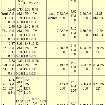
−0.0
EDT
1.1 ft
0.2 ft
ft
12:46
6:30
1:33
8:48
7:09
Wed
AM
AM
PM
PM
Last
7:23 AM
2:46 AM
11:35
PM
11
EDT
EDT
EDT
EDT
Quarter
EDT
EDT
AM EDT
EDT
0.6 ft
0.0 ft
1.0 ft
0.3 ft
1:40
7:24
2:40
9:49
7:10
Thu
AM
AM
PM
PM
7:22 AM
3:39 AM
12:29
PM
12
EDT
EDT
EDT
EDT
EDT
EDT
PM EDT
EDT
0.6 ft
0.0 ft
1.0 ft
0.3 ft
2:37
8:26
3:43
10:42
7:11
Fri
AM
AM
PM
PM
7:20 AM
4:24 AM
1:29 PM
PM
13
EDT
EDT
EDT
EDT
EDT
EDT
EDT
EDT
0.6 ft
0.0 ft
1.0 ft
0.3 ft
3:33
9:33
4:37
11:26
7:12
Sat
AM
AM
PM
PM
7:19 AM
5:03 AM
2:34 PM
PM
14
EDT
EDT
EDT
EDT
EDT
EDT
EDT
EDT
0.7 ft
0.0 ft
1.1 ft
0.3 ft
10:38
4:26
5:23
AM
7:13
Sun
AM
PM
7:17 AM
5:36 AM
3:41 PM
EDT
PM
15
EDT
EDT
EDT
EDT
EDT
−0.0
EDT
0.8 ft
1.1 ft
ft
11:37
12:04
5:14
6:03
AM
7:14