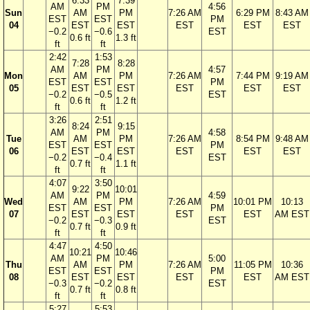
6:33
7:39
AM
PM
4:56
Sun
AM
PM
7:26 AM
6:29 PM
8:43 AM
EST
EST
PM
04
EST
EST
EST
EST
EST
−0.2
−0.6
EST
0.6 ft
1.3 ft
ft
ft
2:42
1:53
7:28
8:28
AM
PM
4:57
Mon
AM
PM
7:26 AM
7:44 PM
9:19 AM
EST
EST
PM
05
EST
EST
EST
EST
EST
−0.2
−0.5
EST
0.6 ft
1.2 ft
ft
ft
3:26
2:51
8:24
9:15
AM
PM
4:58
Tue
AM
PM
7:26 AM
8:54 PM
9:48 AM
EST
EST
PM
06
EST
EST
EST
EST
EST
−0.2
−0.4
EST
0.7 ft
1.1 ft
ft
ft
4:07
3:50
9:22
10:01
AM
PM
4:59
Wed
AM
PM
7:26 AM
10:01 PM
10:13
EST
EST
PM
07
EST
EST
EST
EST
AM EST
−0.2
−0.3
EST
0.7 ft
0.9 ft
ft
ft
4:47
4:50
10:21
10:46
AM
PM
5:00
Thu
AM
PM
7:26 AM
11:05 PM
10:36
EST
EST
PM
08
EST
EST
EST
EST
AM EST
−0.3
−0.2
EST
0.7 ft
0.8 ft
ft
ft
5:27
5:53