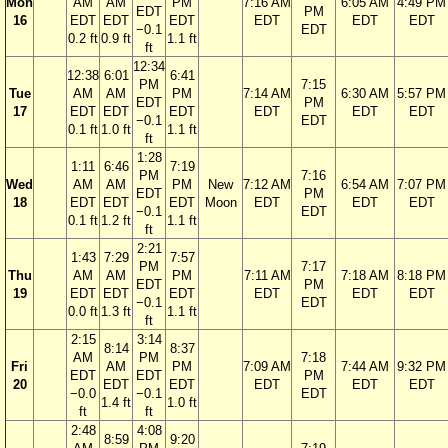
Mon
AM
AM
PM
7:16 AM
6:05 AM
4:49 PM
EDT
PM
16
EDT
EDT
EDT
EDT
EDT
EDT
−0.1
EDT
0.2 ft
0.9 ft
1.1 ft
ft
12:34
12:38
6:01
6:41
PM
7:15
Tue
AM
AM
PM
7:14 AM
6:30 AM
5:57 PM
EDT
PM
17
EDT
EDT
EDT
EDT
EDT
EDT
−0.1
EDT
0.1 ft
1.0 ft
1.1 ft
ft
1:28
1:11
6:46
7:19
PM
7:16
Wed
AM
AM
PM
New
7:12 AM
6:54 AM
7:07 PM
EDT
PM
18
EDT
EDT
EDT
Moon
EDT
EDT
EDT
−0.1
EDT
0.1 ft
1.2 ft
1.1 ft
ft
2:21
1:43
7:29
7:57
PM
7:17
Thu
AM
AM
PM
7:11 AM
7:18 AM
8:18 PM
EDT
PM
19
EDT
EDT
EDT
EDT
EDT
EDT
−0.1
EDT
0.0 ft
1.3 ft
1.1 ft
ft
2:15
3:14
8:14
8:37
AM
PM
7:18
Fri
AM
PM
7:09 AM
7:44 AM
9:32 PM
EDT
EDT
PM
20
EDT
EDT
EDT
EDT
EDT
−0.0
−0.1
EDT
1.4 ft
1.0 ft
ft
ft
2:48
4:08
8:59
9:20