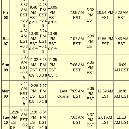
3:57
4:28
9:48
10:05
AM
PM
5:32
Fri
AM
PM
7:08 AM
10:54 PM
9:20 AM
EST
EST
PM
06
EST
EST
EST
EST
EST
−0.3
−0.2
EST
0.9 ft
0.7 ft
ft
ft
4:32
5:24
10:40
10:48
AM
PM
5:34
Sat
AM
PM
7:07 AM
11:56 PM
9:43 AM
EST
EST
PM
07
EST
EST
EST
EST
EST
−0.3
−0.1
EST
0.9 ft
0.6 ft
ft
ft
5:06
11:32
6:23
11:35
AM
5:35
Sun
AM
PM
PM
7:06 AM
10:09
EST
PM
08
EST
EST
EST
EST
AM EST
−0.3
EST
0.9 ft
0.0 ft
0.5 ft
ft
5:44
12:28
7:27
AM
5:36
Mon
PM
PM
Last
7:05 AM
12:59 AM
10:38
EST
PM
09
EST
EST
Quarter
EST
EST
AM EST
−0.2
EST
0.9 ft
0.1 ft
ft
6:25
12:26
1:28
8:34
AM
5:37
Tue
AM
PM
PM
7:03 AM
2:01 AM
11:13
EST
PM
10
EST
EST
EST
EST
EST
AM EST
−0.2
EST
0.5 ft
0.9 ft
0.1 ft