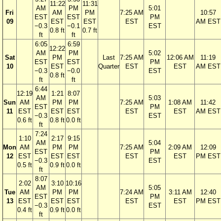
11:22
11:31
AM
PM
5:01
Fri
AM
PM
7:25 AM
10:57
EST
EST
PM
09
EST
EST
EST
AM EST
−0.3
−0.1
EST
0.8 ft
0.7 ft
ft
ft
6:05
6:59
12:22
AM
PM
5:02
Sat
PM
Last
7:25 AM
12:06 AM
11:19
EST
EST
PM
10
EST
Quarter
EST
EST
AM EST
−0.3
−0.0
EST
0.8 ft
ft
ft
6:44
12:19
1:21
8:07
AM
5:03
Sun
AM
PM
PM
7:25 AM
1:08 AM
11:42
EST
PM
11
EST
EST
EST
EST
EST
AM EST
−0.3
EST
0.6 ft
0.8 ft
0.0 ft
ft
7:24
1:10
2:17
9:15
AM
5:04
Mon
AM
PM
PM
7:25 AM
2:09 AM
12:09
EST
PM
12
EST
EST
EST
EST
EST
PM EST
−0.3
EST
0.5 ft
0.9 ft
0.0 ft
ft
8:07
2:02
3:10
10:16
AM
5:05
Tue
AM
PM
PM
7:24 AM
3:11 AM
12:40
EST
PM
13
EST
EST
EST
EST
EST
PM EST
−0.3
EST
0.4 ft
0.9 ft
0.0 ft
ft