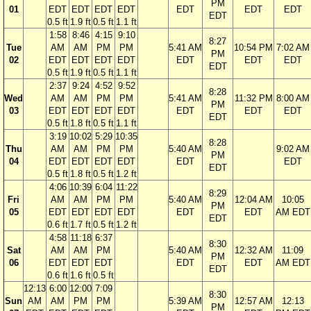
PM
01
EDT
EDT
EDT
EDT
EDT
EDT
EDT
EDT
0.5 ft
1.9 ft
0.5 ft
1.1 ft
1:58
8:46
4:15
9:10
8:27
Tue
AM
AM
PM
PM
5:41 AM
10:54 PM
7:02 AM
PM
02
EDT
EDT
EDT
EDT
EDT
EDT
EDT
EDT
0.5 ft
1.9 ft
0.5 ft
1.1 ft
2:37
9:24
4:52
9:52
8:28
Wed
AM
AM
PM
PM
5:41 AM
11:32 PM
8:00 AM
PM
03
EDT
EDT
EDT
EDT
EDT
EDT
EDT
EDT
0.5 ft
1.8 ft
0.5 ft
1.1 ft
3:19
10:02
5:29
10:35
8:28
Thu
AM
AM
PM
PM
5:40 AM
9:02 AM
PM
04
EDT
EDT
EDT
EDT
EDT
EDT
EDT
0.5 ft
1.8 ft
0.5 ft
1.2 ft
4:06
10:39
6:04
11:22
8:29
Fri
AM
AM
PM
PM
5:40 AM
12:04 AM
10:05
PM
05
EDT
EDT
EDT
EDT
EDT
EDT
AM EDT
EDT
0.6 ft
1.7 ft
0.5 ft
1.2 ft
4:58
11:18
6:37
8:30
Sat
AM
AM
PM
5:40 AM
12:32 AM
11:09
PM
06
EDT
EDT
EDT
EDT
EDT
AM EDT
EDT
0.6 ft
1.6 ft
0.5 ft
12:13
6:00
12:00
7:09
8:30
Sun
AM
AM
PM
PM
5:39 AM
12:57 AM
12:13
PM