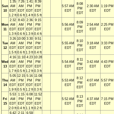
1:35
7:26
1:41
8:39
8:08
Sun
AM
AM
PM
PM
5:57 AM
2:30 AM
1:19 PM
PM
10
EDT
EDT
EDT
EDT
EDT
EDT
EDT
EDT
1.2 ft
0.6 ft
1.4 ft
0.5 ft
2:32
8:43
2:36
9:15
8:09
Mon
AM
AM
PM
PM
5:56 AM
2:54 AM
2:25 PM
PM
11
EDT
EDT
EDT
EDT
EDT
EDT
EDT
EDT
1.3 ft
0.6 ft
1.3 ft
0.4 ft
3:26
10:00
3:30
9:51
8:10
Tue
AM
AM
PM
PM
5:55 AM
3:18 AM
3:33 PM
PM
12
EDT
EDT
EDT
EDT
EDT
EDT
EDT
EDT
1.5 ft
0.6 ft
1.3 ft
0.4 ft
4:16
11:10
4:23
10:28
8:11
Wed
AM
AM
PM
PM
5:54 AM
3:42 AM
4:43 PM
PM
13
EDT
EDT
EDT
EDT
EDT
EDT
EDT
EDT
1.7 ft
0.5 ft
1.2 ft
0.3 ft
5:05
12:15
5:16
11:08
8:12
Thu
AM
PM
PM
PM
5:53 AM
4:07 AM
5:57 PM
PM
14
EDT
EDT
EDT
EDT
EDT
EDT
EDT
EDT
1.9 ft
0.5 ft
1.2 ft
0.3 ft
5:53
1:15
6:08
11:52
8:13
Fri
AM
PM
PM
PM
5:52 AM
4:37 AM
7:15 PM
PM
15
EDT
EDT
EDT
EDT
EDT
EDT
EDT
EDT
2.0 ft
0.4 ft
1.1 ft
0.2 ft
6:42
2:11
6:59