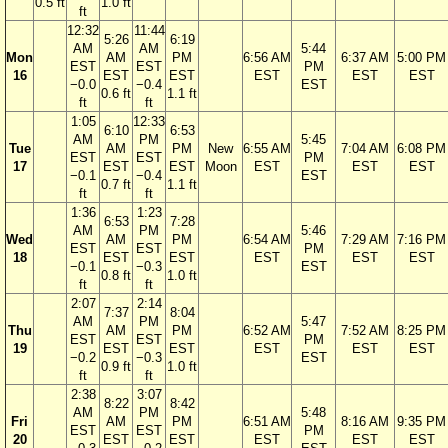
0.5 ft
1.0 ft
ft
12:32
11:44
5:26
6:19
AM
AM
5:44
Mon
AM
PM
6:56 AM
6:37 AM
5:00 PM
EST
EST
PM
16
EST
EST
EST
EST
EST
−0.0
−0.4
EST
0.6 ft
1.1 ft
ft
ft
1:05
12:33
6:10
6:53
AM
PM
5:45
Tue
AM
PM
New
6:55 AM
7:04 AM
6:08 PM
EST
EST
PM
17
EST
EST
Moon
EST
EST
EST
−0.1
−0.4
EST
0.7 ft
1.1 ft
ft
ft
1:36
1:23
6:53
7:28
AM
PM
5:46
Wed
AM
PM
6:54 AM
7:29 AM
7:16 PM
EST
EST
PM
18
EST
EST
EST
EST
EST
−0.1
−0.3
EST
0.8 ft
1.0 ft
ft
ft
2:07
2:14
7:37
8:04
AM
PM
5:47
Thu
AM
PM
6:52 AM
7:52 AM
8:25 PM
EST
EST
PM
19
EST
EST
EST
EST
EST
−0.2
−0.3
EST
0.9 ft
1.0 ft
ft
ft
2:38
3:07
8:22
8:42
AM
PM
5:48
Fri
AM
PM
6:51 AM
8:16 AM
9:35 PM
EST
EST
PM
20
EST
EST
EST
EST
EST