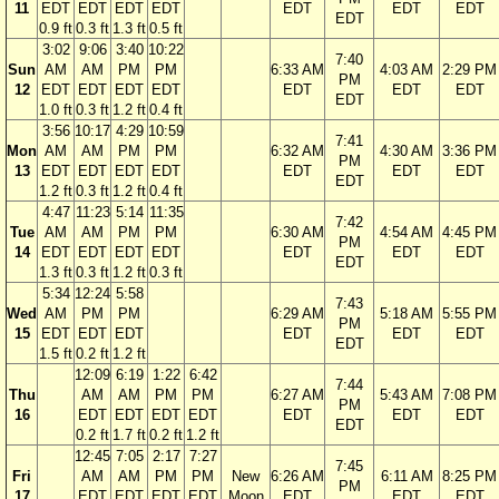
11
EDT
EDT
EDT
EDT
EDT
EDT
EDT
EDT
0.9 ft
0.3 ft
1.3 ft
0.5 ft
3:02
9:06
3:40
10:22
7:40
Sun
AM
AM
PM
PM
6:33 AM
4:03 AM
2:29 PM
PM
12
EDT
EDT
EDT
EDT
EDT
EDT
EDT
EDT
1.0 ft
0.3 ft
1.2 ft
0.4 ft
3:56
10:17
4:29
10:59
7:41
Mon
AM
AM
PM
PM
6:32 AM
4:30 AM
3:36 PM
PM
13
EDT
EDT
EDT
EDT
EDT
EDT
EDT
EDT
1.2 ft
0.3 ft
1.2 ft
0.4 ft
4:47
11:23
5:14
11:35
7:42
Tue
AM
AM
PM
PM
6:30 AM
4:54 AM
4:45 PM
PM
14
EDT
EDT
EDT
EDT
EDT
EDT
EDT
EDT
1.3 ft
0.3 ft
1.2 ft
0.3 ft
5:34
12:24
5:58
7:43
Wed
AM
PM
PM
6:29 AM
5:18 AM
5:55 PM
PM
15
EDT
EDT
EDT
EDT
EDT
EDT
EDT
1.5 ft
0.2 ft
1.2 ft
12:09
6:19
1:22
6:42
7:44
Thu
AM
AM
PM
PM
6:27 AM
5:43 AM
7:08 PM
PM
16
EDT
EDT
EDT
EDT
EDT
EDT
EDT
EDT
0.2 ft
1.7 ft
0.2 ft
1.2 ft
12:45
7:05
2:17
7:27
7:45
Fri
AM
AM
PM
PM
New
6:26 AM
6:11 AM
8:25 PM
PM
17
EDT
EDT
EDT
EDT
Moon
EDT
EDT
EDT