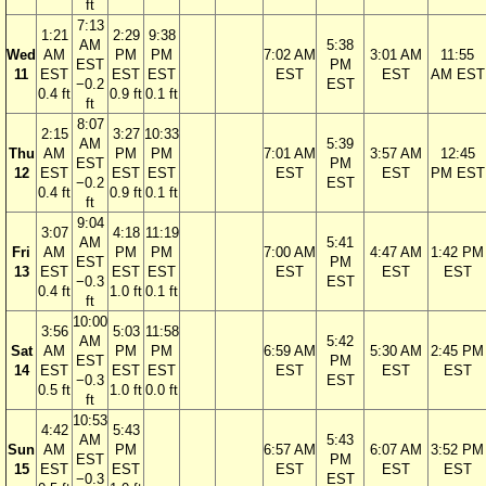
ft
7:13
1:21
2:29
9:38
AM
5:38
Wed
AM
PM
PM
7:02 AM
3:01 AM
11:55
EST
PM
11
EST
EST
EST
EST
EST
AM EST
−0.2
EST
0.4 ft
0.9 ft
0.1 ft
ft
8:07
2:15
3:27
10:33
AM
5:39
Thu
AM
PM
PM
7:01 AM
3:57 AM
12:45
EST
PM
12
EST
EST
EST
EST
EST
PM EST
−0.2
EST
0.4 ft
0.9 ft
0.1 ft
ft
9:04
3:07
4:18
11:19
AM
5:41
Fri
AM
PM
PM
7:00 AM
4:47 AM
1:42 PM
EST
PM
13
EST
EST
EST
EST
EST
EST
−0.3
EST
0.4 ft
1.0 ft
0.1 ft
ft
10:00
3:56
5:03
11:58
AM
5:42
Sat
AM
PM
PM
6:59 AM
5:30 AM
2:45 PM
EST
PM
14
EST
EST
EST
EST
EST
EST
−0.3
EST
0.5 ft
1.0 ft
0.0 ft
ft
10:53
4:42
5:43
AM
5:43
Sun
AM
PM
6:57 AM
6:07 AM
3:52 PM
EST
PM
15
EST
EST
EST
EST
EST
−0.3
EST