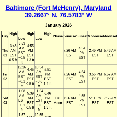
Baltimore (Fort McHenry), Maryland
39.2667° N, 76.5783° W
January 2026
High
High
High
Day
Phase
Sunrise
Sunset
Moonrise
Moonset
Low
Low
9:53
3:48
4:55
AM
4:54
Thu
AM
PM
7:26 AM
2:49 PM
5:46 AM
EST
PM
01
EST
EST
EST
EST
EST
−0.5
EST
0.5 ft
1.3 ft
ft
12:16
10:54
4:45
5:51
AM
AM
4:54
Fri
AM
PM
7:26 AM
3:56 PM
6:57 AM
EST
EST
PM
02
EST
EST
EST
EST
EST
−0.1
−0.6
EST
0.5 ft
1.4 ft
ft
ft
1:08
11:54
5:39
6:46
AM
AM
4:55
Sat
AM
PM
Full
7:26 AM
5:11 PM
7:56 AM
EST
EST
PM
03
EST
EST
Moon
EST
EST
EST
−0.1
−0.6
EST
0.5 ft
1.3 ft
ft
ft
1:57
12:55