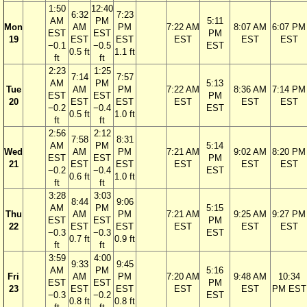
1:50
12:40
6:32
7:23
AM
PM
5:11
Mon
AM
PM
7:22 AM
8:07 AM
6:07 PM
EST
EST
PM
19
EST
EST
EST
EST
EST
−0.1
−0.5
EST
0.5 ft
1.1 ft
ft
ft
2:23
1:25
7:14
7:57
AM
PM
5:13
Tue
AM
PM
7:22 AM
8:36 AM
7:14 PM
EST
EST
PM
20
EST
EST
EST
EST
EST
−0.2
−0.4
EST
0.5 ft
1.0 ft
ft
ft
2:56
2:12
7:58
8:31
AM
PM
5:14
Wed
AM
PM
7:21 AM
9:02 AM
8:20 PM
EST
EST
PM
21
EST
EST
EST
EST
EST
−0.2
−0.4
EST
0.6 ft
1.0 ft
ft
ft
3:28
3:03
8:44
9:06
AM
PM
5:15
Thu
AM
PM
7:21 AM
9:25 AM
9:27 PM
EST
EST
PM
22
EST
EST
EST
EST
EST
−0.3
−0.3
EST
0.7 ft
0.9 ft
ft
ft
3:59
4:00
9:33
9:45
AM
PM
5:16
Fri
AM
PM
7:20 AM
9:48 AM
10:34
EST
EST
PM
23
EST
EST
EST
EST
PM EST
−0.3
−0.2
EST
0.8 ft
0.8 ft