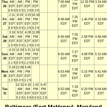
Thu
AM
AM
PM
PM
7:00 AM
12:33 PM
3:24 AM
PM
26
EDT
EDT
EDT
EDT
EDT
EDT
EDT
EDT
0.8 ft
0.0 ft
1.3 ft
0.3 ft
2:11
8:33
3:23
10:18
7:25
Fri
AM
AM
PM
PM
6:58 AM
1:46 PM
4:10 AM
PM
27
EDT
EDT
EDT
EDT
EDT
EDT
EDT
EDT
0.9 ft
0.0 ft
1.3 ft
0.3 ft
3:19
9:52
4:28
11:08
7:26
Sat
AM
AM
PM
PM
6:56 AM
2:58 PM
4:46 AM
PM
28
EDT
EDT
EDT
EDT
EDT
EDT
EDT
EDT
1.0 ft
0.0 ft
1.2 ft
0.3 ft
4:22
11:03
5:21
11:52
7:27
Sun
AM
AM
PM
PM
6:55 AM
4:08 PM
5:15 AM
PM
29
EDT
EDT
EDT
EDT
EDT
EDT
EDT
EDT
1.1 ft
0.0 ft
1.2 ft
0.2 ft
5:18
12:06
6:06
7:28
Mon
AM
PM
PM
6:53 AM
5:15 PM
5:41 AM
PM
30
EDT
EDT
EDT
EDT
EDT
EDT
EDT
1.2 ft
0.0 ft
1.2 ft
12:31
6:10
1:02
6:47
7:29
Tue
AM
AM
PM
PM
6:52 AM
6:20 PM
6:04 AM
PM
31
EDT
EDT
EDT
EDT
EDT
EDT
EDT
EDT
0.2 ft
1.4 ft
0.0 ft
1.2 ft
Baltimore (Fort McHenry), Maryland