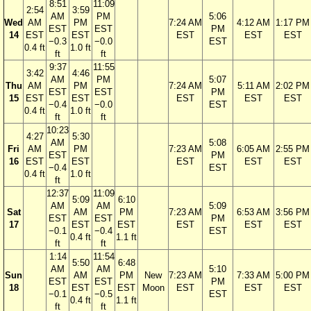
8:51
11:09
2:54
3:59
AM
PM
5:06
Wed
AM
PM
7:24 AM
4:12 AM
1:17 PM
EST
EST
PM
14
EST
EST
EST
EST
EST
−0.3
−0.0
EST
0.4 ft
1.0 ft
ft
ft
9:37
11:55
3:42
4:46
AM
PM
5:07
Thu
AM
PM
7:24 AM
5:11 AM
2:02 PM
EST
EST
PM
15
EST
EST
EST
EST
EST
−0.4
−0.0
EST
0.4 ft
1.0 ft
ft
ft
10:23
4:27
5:30
AM
5:08
Fri
AM
PM
7:23 AM
6:05 AM
2:55 PM
EST
PM
16
EST
EST
EST
EST
EST
−0.4
EST
0.4 ft
1.0 ft
ft
12:37
11:09
5:09
6:10
AM
AM
5:09
Sat
AM
PM
7:23 AM
6:53 AM
3:56 PM
EST
EST
PM
17
EST
EST
EST
EST
EST
−0.1
−0.4
EST
0.4 ft
1.1 ft
ft
ft
1:14
11:54
5:50
6:48
AM
AM
5:10
Sun
AM
PM
New
7:23 AM
7:33 AM
5:00 PM
EST
EST
PM
18
EST
EST
Moon
EST
EST
EST
−0.1
−0.5
EST
0.4 ft
1.1 ft
ft
ft