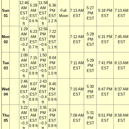
12:46
11:58
5:29
6:36
AM
AM
5:27
Sun
AM
PM
Full
7:13 AM
5:18 PM
7:13 AM
EST
EST
PM
01
EST
EST
Moon
EST
EST
EST
−0.2
−0.6
EST
0.6 ft
1.2 ft
ft
ft
1:29
12:56
6:23
7:22
AM
PM
5:28
Mon
AM
PM
7:12 AM
6:31 PM
7:45 AM
EST
EST
PM
02
EST
EST
EST
EST
EST
−0.2
−0.6
EST
0.7 ft
1.1 ft
ft
ft
2:08
1:50
7:15
8:04
AM
PM
5:29
Tue
AM
PM
7:11 AM
7:41 PM
8:13 AM
EST
EST
PM
03
EST
EST
EST
EST
EST
−0.2
−0.5
EST
0.8 ft
1.0 ft
ft
ft
2:46
2:43
8:07
8:45
AM
PM
5:30
Wed
AM
PM
7:10 AM
8:47 PM
8:37 AM
EST
EST
PM
04
EST
EST
EST
EST
EST
−0.3
−0.4
EST
0.8 ft
0.9 ft
ft
ft
3:22
3:35
8:58
9:24
AM
PM
5:31
Thu
AM
PM
7:09 AM
9:51 PM
8:58 AM
EST
EST
PM
05
EST
EST
EST
EST
EST
−0.3
−0.3
EST
0.9 ft
0.8 ft
ft
ft