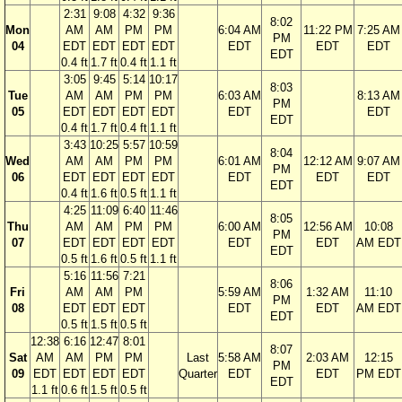
2:31
9:08
4:32
9:36
8:02
Mon
AM
AM
PM
PM
6:04 AM
11:22 PM
7:25 AM
PM
04
EDT
EDT
EDT
EDT
EDT
EDT
EDT
EDT
0.4 ft
1.7 ft
0.4 ft
1.1 ft
3:05
9:45
5:14
10:17
8:03
Tue
AM
AM
PM
PM
6:03 AM
8:13 AM
PM
05
EDT
EDT
EDT
EDT
EDT
EDT
EDT
0.4 ft
1.7 ft
0.4 ft
1.1 ft
3:43
10:25
5:57
10:59
8:04
Wed
AM
AM
PM
PM
6:01 AM
12:12 AM
9:07 AM
PM
06
EDT
EDT
EDT
EDT
EDT
EDT
EDT
EDT
0.4 ft
1.6 ft
0.5 ft
1.1 ft
4:25
11:09
6:40
11:46
8:05
Thu
AM
AM
PM
PM
6:00 AM
12:56 AM
10:08
PM
07
EDT
EDT
EDT
EDT
EDT
EDT
AM EDT
EDT
0.5 ft
1.6 ft
0.5 ft
1.1 ft
5:16
11:56
7:21
8:06
Fri
AM
AM
PM
5:59 AM
1:32 AM
11:10
PM
08
EDT
EDT
EDT
EDT
EDT
AM EDT
EDT
0.5 ft
1.5 ft
0.5 ft
12:38
6:16
12:47
8:01
8:07
Sat
AM
AM
PM
PM
Last
5:58 AM
2:03 AM
12:15
PM
09
EDT
EDT
EDT
EDT
Quarter
EDT
EDT
PM EDT
EDT
1.1 ft
0.6 ft
1.5 ft
0.5 ft