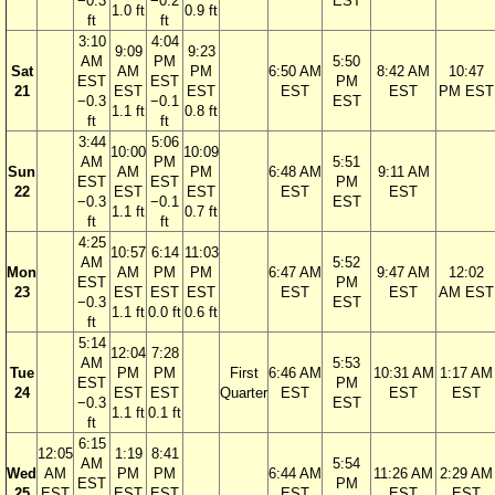
−0.3
−0.2
EST
1.0 ft
0.9 ft
ft
ft
3:10
4:04
9:09
9:23
AM
PM
5:50
Sat
AM
PM
6:50 AM
8:42 AM
10:47
EST
EST
PM
21
EST
EST
EST
EST
PM EST
−0.3
−0.1
EST
1.1 ft
0.8 ft
ft
ft
3:44
5:06
10:00
10:09
AM
PM
5:51
Sun
AM
PM
6:48 AM
9:11 AM
EST
EST
PM
22
EST
EST
EST
EST
−0.3
−0.1
EST
1.1 ft
0.7 ft
ft
ft
4:25
10:57
6:14
11:03
AM
5:52
Mon
AM
PM
PM
6:47 AM
9:47 AM
12:02
EST
PM
23
EST
EST
EST
EST
EST
AM EST
−0.3
EST
1.1 ft
0.0 ft
0.6 ft
ft
5:14
12:04
7:28
AM
5:53
Tue
PM
PM
First
6:46 AM
10:31 AM
1:17 AM
EST
PM
24
EST
EST
Quarter
EST
EST
EST
−0.3
EST
1.1 ft
0.1 ft
ft
6:15
12:05
1:19
8:41
AM
5:54
Wed
AM
PM
PM
6:44 AM
11:26 AM
2:29 AM
EST
PM
25
EST
EST
EST
EST
EST
EST