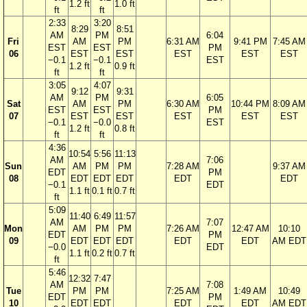
1.2 ft
1.0 ft
ft
ft
2:33
3:20
8:29
8:51
AM
PM
6:04
Fri
AM
PM
6:31 AM
9:41 PM
7:45 AM
EST
EST
PM
06
EST
EST
EST
EST
EST
−0.1
−0.1
EST
1.2 ft
0.9 ft
ft
ft
3:05
4:07
9:12
9:31
AM
PM
6:05
Sat
AM
PM
6:30 AM
10:44 PM
8:09 AM
EST
EST
PM
07
EST
EST
EST
EST
EST
−0.1
−0.0
EST
1.2 ft
0.8 ft
ft
ft
4:36
10:54
5:56
11:13
AM
7:06
Sun
AM
PM
PM
7:28 AM
9:37 AM
EDT
PM
08
EDT
EDT
EDT
EDT
EDT
−0.1
EDT
1.1 ft
0.1 ft
0.7 ft
ft
5:09
11:40
6:49
11:57
AM
7:07
Mon
AM
PM
PM
7:26 AM
12:47 AM
10:10
EDT
PM
09
EDT
EDT
EDT
EDT
EDT
AM EDT
−0.0
EDT
1.1 ft
0.2 ft
0.7 ft
ft
5:46
12:32
7:47
AM
7:08
Tue
PM
PM
7:25 AM
1:49 AM
10:49
EDT
PM
10
EDT
EDT
EDT
EDT
AM EDT