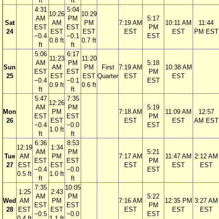
ft
ft
4:31
5:04
10:26
10:29
AM
PM
5:17
Sat
AM
PM
7:19 AM
10:11 AM
11:44
EST
EST
PM
24
EST
EST
EST
EST
PM EST
−0.4
−0.1
EST
0.8 ft
0.7 ft
ft
ft
5:06
6:17
11:23
11:20
AM
PM
5:18
Sun
AM
PM
First
7:19 AM
10:38 AM
EST
EST
PM
25
EST
EST
Quarter
EST
EST
−0.4
−0.1
EST
0.9 ft
0.6 ft
ft
ft
5:47
7:35
12:26
AM
PM
5:19
Mon
PM
7:18 AM
11:09 AM
12:57
EST
EST
PM
26
EST
EST
EST
AM EST
−0.4
−0.0
EST
1.0 ft
ft
ft
6:36
8:53
12:19
1:34
AM
PM
5:21
Tue
AM
PM
7:17 AM
11:47 AM
2:12 AM
EST
EST
PM
27
EST
EST
EST
EST
EST
−0.4
−0.0
EST
0.5 ft
1.0 ft
ft
ft
7:35
10:05
1:25
2:43
AM
PM
5:22
Wed
AM
PM
7:16 AM
12:35 PM
3:27 AM
EST
EST
PM
28
EST
EST
EST
EST
EST
−0.5
−0.0
EST
0.4 ft
1.1 ft