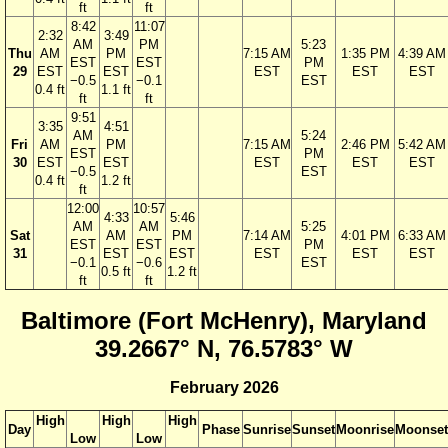
ft
ft
8:42
11:07
2:32
3:49
AM
PM
5:23
Thu
AM
PM
7:15 AM
1:35 PM
4:39 AM
EST
EST
PM
29
EST
EST
EST
EST
EST
−0.5
−0.1
EST
0.4 ft
1.1 ft
ft
ft
9:51
3:35
4:51
AM
5:24
Fri
AM
PM
7:15 AM
2:46 PM
5:42 AM
EST
PM
30
EST
EST
EST
EST
EST
−0.5
EST
0.4 ft
1.2 ft
ft
12:00
10:57
4:33
5:46
AM
AM
5:25
Sat
AM
PM
7:14 AM
4:01 PM
6:33 AM
EST
EST
PM
31
EST
EST
EST
EST
EST
−0.1
−0.6
EST
0.5 ft
1.2 ft
ft
ft
Baltimore (Fort McHenry), Maryland
39.2667° N, 76.5783° W
February 2026
High
High
High
Day
Phase
Sunrise
Sunset
Moonrise
Moonset
Low
Low