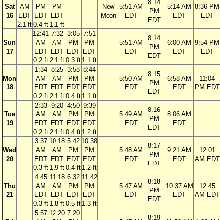
8:14
Sat
AM
PM
PM
New
5:51 AM
5:14 AM
8:36 PM
PM
16
EDT
EDT
EDT
Moon
EDT
EDT
EDT
EDT
2.1 ft
0.4 ft
1.1 ft
12:41
7:32
3:05
7:51
8:14
Sun
AM
AM
PM
PM
5:51 AM
6:00 AM
9:54 PM
PM
17
EDT
EDT
EDT
EDT
EDT
EDT
EDT
EDT
0.2 ft
2.1 ft
0.3 ft
1.1 ft
1:34
8:25
3:58
8:44
8:15
Mon
AM
AM
PM
PM
5:50 AM
6:58 AM
11:04
PM
18
EDT
EDT
EDT
EDT
EDT
EDT
PM EDT
EDT
0.2 ft
2.1 ft
0.4 ft
1.1 ft
2:33
9:20
4:50
9:39
8:16
Tue
AM
AM
PM
PM
5:49 AM
8:06 AM
PM
19
EDT
EDT
EDT
EDT
EDT
EDT
EDT
0.2 ft
2.1 ft
0.4 ft
1.2 ft
3:37
10:18
5:42
10:38
8:17
Wed
AM
AM
PM
PM
5:48 AM
9:21 AM
12:01
PM
20
EDT
EDT
EDT
EDT
EDT
EDT
AM EDT
EDT
0.3 ft
1.9 ft
0.4 ft
1.2 ft
4:45
11:18
6:32
11:42
8:18
Thu
AM
AM
PM
PM
5:47 AM
10:37 AM
12:45
PM
21
EDT
EDT
EDT
EDT
EDT
EDT
AM EDT
EDT
0.3 ft
1.8 ft
0.5 ft
1.3 ft
5:57
12:20
7:20
8:19