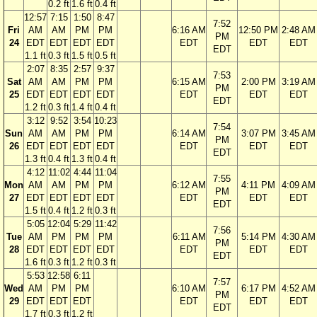
0.2 ft
1.6 ft
0.4 ft
12:57
7:15
1:50
8:47
7:52
Fri
AM
AM
PM
PM
6:16 AM
12:50 PM
2:48 AM
PM
24
EDT
EDT
EDT
EDT
EDT
EDT
EDT
EDT
1.1 ft
0.3 ft
1.5 ft
0.5 ft
2:07
8:35
2:57
9:37
7:53
Sat
AM
AM
PM
PM
6:15 AM
2:00 PM
3:19 AM
PM
25
EDT
EDT
EDT
EDT
EDT
EDT
EDT
EDT
1.2 ft
0.3 ft
1.4 ft
0.4 ft
3:12
9:52
3:54
10:23
7:54
Sun
AM
AM
PM
PM
6:14 AM
3:07 PM
3:45 AM
PM
26
EDT
EDT
EDT
EDT
EDT
EDT
EDT
EDT
1.3 ft
0.4 ft
1.3 ft
0.4 ft
4:12
11:02
4:44
11:04
7:55
Mon
AM
AM
PM
PM
6:12 AM
4:11 PM
4:09 AM
PM
27
EDT
EDT
EDT
EDT
EDT
EDT
EDT
EDT
1.5 ft
0.4 ft
1.2 ft
0.3 ft
5:05
12:04
5:29
11:42
7:56
Tue
AM
PM
PM
PM
6:11 AM
5:14 PM
4:30 AM
PM
28
EDT
EDT
EDT
EDT
EDT
EDT
EDT
EDT
1.6 ft
0.3 ft
1.2 ft
0.3 ft
5:53
12:58
6:11
7:57
Wed
AM
PM
PM
6:10 AM
6:17 PM
4:52 AM
PM
29
EDT
EDT
EDT
EDT
EDT
EDT
EDT
1.7 ft
0.3 ft
1.2 ft