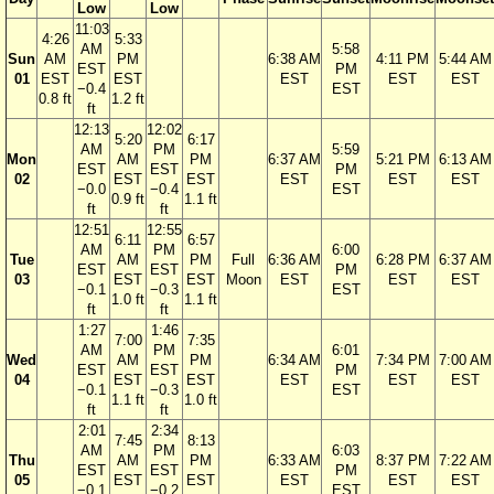
Low
Low
11:03
4:26
5:33
AM
5:58
Sun
AM
PM
6:38 AM
4:11 PM
5:44 AM
EST
PM
01
EST
EST
EST
EST
EST
−0.4
EST
0.8 ft
1.2 ft
ft
12:13
12:02
5:20
6:17
AM
PM
5:59
Mon
AM
PM
6:37 AM
5:21 PM
6:13 AM
EST
EST
PM
02
EST
EST
EST
EST
EST
−0.0
−0.4
EST
0.9 ft
1.1 ft
ft
ft
12:51
12:55
6:11
6:57
AM
PM
6:00
Tue
AM
PM
Full
6:36 AM
6:28 PM
6:37 AM
EST
EST
PM
03
EST
EST
Moon
EST
EST
EST
−0.1
−0.3
EST
1.0 ft
1.1 ft
ft
ft
1:27
1:46
7:00
7:35
AM
PM
6:01
Wed
AM
PM
6:34 AM
7:34 PM
7:00 AM
EST
EST
PM
04
EST
EST
EST
EST
EST
−0.1
−0.3
EST
1.1 ft
1.0 ft
ft
ft
2:01
2:34
7:45
8:13
AM
PM
6:03
Thu
AM
PM
6:33 AM
8:37 PM
7:22 AM
EST
EST
PM
05
EST
EST
EST
EST
EST
−0.1
−0.2
EST