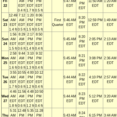
Fri
AM
PM
PM
5:47 AM
11:50 AM
1:20 AM
PM
22
EDT
EDT
EDT
EDT
EDT
EDT
EDT
0.4 ft
1.7 ft
0.5 ft
12:49
7:12
1:20
8:06
8:20
Sat
AM
AM
PM
PM
First
5:46 AM
12:59 PM
1:49 AM
PM
23
EDT
EDT
EDT
EDT
Quarter
EDT
EDT
EDT
EDT
1.4 ft
0.5 ft
1.5 ft
0.5 ft
1:56
8:29
2:17
8:50
8:20
Sun
AM
AM
PM
PM
5:45 AM
2:05 PM
2:13 AM
PM
24
EDT
EDT
EDT
EDT
EDT
EDT
EDT
EDT
1.5 ft
0.6 ft
1.4 ft
0.4 ft
2:58
9:44
3:10
9:32
8:21
Mon
AM
AM
PM
PM
5:45 AM
3:08 PM
2:36 AM
PM
25
EDT
EDT
EDT
EDT
EDT
EDT
EDT
EDT
1.6 ft
0.6 ft
1.3 ft
0.4 ft
3:55
10:55
4:00
10:12
8:22
Tue
AM
AM
PM
PM
5:44 AM
4:10 PM
2:57 AM
PM
26
EDT
EDT
EDT
EDT
EDT
EDT
EDT
EDT
1.7 ft
0.6 ft
1.2 ft
0.4 ft
4:46
11:56
4:48
10:50
8:23
Wed
AM
AM
PM
PM
5:44 AM
5:12 PM
3:20 AM
PM
27
EDT
EDT
EDT
EDT
EDT
EDT
EDT
EDT
1.8 ft
0.6 ft
1.2 ft
0.4 ft
5:31
12:48
5:35
11:28
8:24
Thu
AM
PM
PM
PM
5:43 AM
6:15 PM
3:44 AM