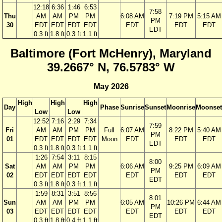
12:18
6:36
1:46
6:53
7:58
Thu
AM
AM
PM
PM
6:08 AM
7:19 PM
5:15 AM
PM
30
EDT
EDT
EDT
EDT
EDT
EDT
EDT
EDT
0.3 ft
1.8 ft
0.3 ft
1.1 ft
Baltimore (Fort McHenry), Maryland
39.2667° N, 76.5783° W
May 2026
High
High
High
Day
Phase
Sunrise
Sunset
Moonrise
Moonset
Low
Low
12:52
7:16
2:29
7:34
7:59
Fri
AM
AM
PM
PM
Full
6:07 AM
8:22 PM
5:40 AM
PM
01
EDT
EDT
EDT
EDT
Moon
EDT
EDT
EDT
EDT
0.3 ft
1.8 ft
0.3 ft
1.1 ft
1:26
7:54
3:11
8:15
8:00
Sat
AM
AM
PM
PM
6:06 AM
9:25 PM
6:09 AM
PM
02
EDT
EDT
EDT
EDT
EDT
EDT
EDT
EDT
0.3 ft
1.8 ft
0.3 ft
1.1 ft
1:59
8:31
3:51
8:56
8:01
Sun
AM
AM
PM
PM
6:05 AM
10:26 PM
6:44 AM
PM
03
EDT
EDT
EDT
EDT
EDT
EDT
EDT
EDT
0.3 ft
1.8 ft
0.4 ft
1.1 ft