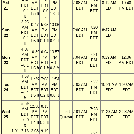
AM
PM
7:19
Sat
AM
PM
7:08 AM
8:12 AM
10:48
EDT
EDT
PM
21
EDT
EDT
EDT
EDT
PM EDT
−0.1
−0.0
EDT
1.5 ft
1.0 ft
ft
ft
3:25
9:47
5:05
10:06
AM
7:20
Sun
AM
PM
PM
7:06 AM
8:47 AM
EDT
PM
22
EDT
EDT
EDT
EDT
EDT
−0.1
EDT
1.5 ft
0.1 ft
0.9 ft
ft
4:07
10:39
6:04
10:57
AM
7:21
Mon
AM
PM
PM
7:04 AM
9:29 AM
12:06
EDT
PM
23
EDT
EDT
EDT
EDT
EDT
AM EDT
−0.1
EDT
1.5 ft
0.1 ft
0.8 ft
ft
4:58
11:39
7:08
11:54
AM
7:22
Tue
AM
PM
PM
7:03 AM
10:21 AM
1:20 AM
EDT
PM
24
EDT
EDT
EDT
EDT
EDT
EDT
−0.1
EDT
1.5 ft
0.2 ft
0.8 ft
ft
5:59
12:50
8:15
AM
7:23
Wed
PM
PM
First
7:01 AM
11:23 AM
2:28 AM
EDT
PM
25
EDT
EDT
Quarter
EDT
EDT
EDT
−0.0
EDT
1.4 ft
0.3 ft
ft
1:01
7:13
2:08
9:19
7:24