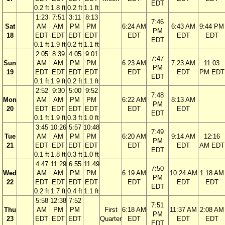
EDT
0.2 ft
1.8 ft
0.2 ft
1.1 ft
1:23
7:51
3:11
8:13
7:46
Sat
AM
AM
PM
PM
6:24 AM
6:43 AM
9:44 PM
PM
18
EDT
EDT
EDT
EDT
EDT
EDT
EDT
EDT
0.1 ft
1.9 ft
0.2 ft
1.1 ft
2:05
8:39
4:05
9:01
7:47
Sun
AM
AM
PM
PM
6:23 AM
7:23 AM
11:03
PM
19
EDT
EDT
EDT
EDT
EDT
EDT
PM EDT
EDT
0.1 ft
1.9 ft
0.2 ft
1.1 ft
2:52
9:30
5:00
9:52
7:48
Mon
AM
AM
PM
PM
6:22 AM
8:13 AM
PM
20
EDT
EDT
EDT
EDT
EDT
EDT
EDT
0.1 ft
1.9 ft
0.3 ft
1.0 ft
3:45
10:26
5:57
10:48
7:49
Tue
AM
AM
PM
PM
6:20 AM
9:14 AM
12:16
PM
21
EDT
EDT
EDT
EDT
EDT
EDT
AM EDT
EDT
0.1 ft
1.8 ft
0.3 ft
1.0 ft
4:47
11:29
6:55
11:49
7:50
Wed
AM
AM
PM
PM
6:19 AM
10:24 AM
1:18 AM
PM
22
EDT
EDT
EDT
EDT
EDT
EDT
EDT
EDT
0.2 ft
1.7 ft
0.4 ft
1.1 ft
5:58
12:38
7:52
7:51
Thu
AM
PM
PM
First
6:18 AM
11:37 AM
2:08 AM
PM
23
EDT
EDT
EDT
Quarter
EDT
EDT
EDT
EDT