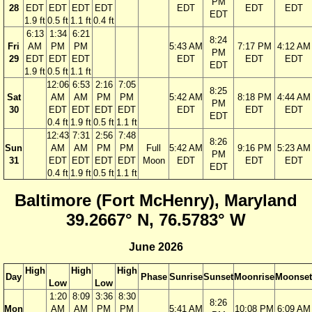
PM
28
EDT
EDT
EDT
EDT
EDT
EDT
EDT
EDT
1.9 ft
0.5 ft
1.1 ft
0.4 ft
6:13
1:34
6:21
8:24
Fri
AM
PM
PM
5:43 AM
7:17 PM
4:12 AM
PM
29
EDT
EDT
EDT
EDT
EDT
EDT
EDT
1.9 ft
0.5 ft
1.1 ft
12:06
6:53
2:16
7:05
8:25
Sat
AM
AM
PM
PM
5:42 AM
8:18 PM
4:44 AM
PM
30
EDT
EDT
EDT
EDT
EDT
EDT
EDT
EDT
0.4 ft
1.9 ft
0.5 ft
1.1 ft
12:43
7:31
2:56
7:48
8:26
Sun
AM
AM
PM
PM
Full
5:42 AM
9:16 PM
5:23 AM
PM
31
EDT
EDT
EDT
EDT
Moon
EDT
EDT
EDT
EDT
0.4 ft
1.9 ft
0.5 ft
1.1 ft
Baltimore (Fort McHenry), Maryland
39.2667° N, 76.5783° W
June 2026
High
High
High
Day
Phase
Sunrise
Sunset
Moonrise
Moonset
Low
Low
1:20
8:09
3:36
8:30
8:26
Mon
AM
AM
PM
PM
5:41 AM
10:08 PM
6:09 AM