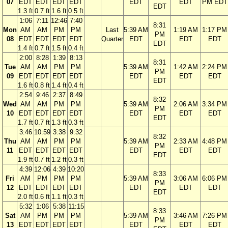
07
EDT
EDT
EDT
EDT
EDT
EDT
PM EDT
EDT
1.3 ft
0.7 ft
1.6 ft
0.5 ft
1:06
7:11
12:46
7:40
8:31
Mon
AM
AM
PM
PM
Last
5:39 AM
1:19 AM
1:17 PM
PM
08
EDT
EDT
EDT
EDT
Quarter
EDT
EDT
EDT
EDT
1.4 ft
0.7 ft
1.5 ft
0.4 ft
2:00
8:28
1:39
8:13
8:31
Tue
AM
AM
PM
PM
5:39 AM
1:42 AM
2:24 PM
PM
09
EDT
EDT
EDT
EDT
EDT
EDT
EDT
EDT
1.6 ft
0.8 ft
1.4 ft
0.4 ft
2:54
9:46
2:37
8:49
8:32
Wed
AM
AM
PM
PM
5:39 AM
2:06 AM
3:34 PM
PM
10
EDT
EDT
EDT
EDT
EDT
EDT
EDT
EDT
1.7 ft
0.7 ft
1.3 ft
0.3 ft
3:46
10:59
3:38
9:32
8:32
Thu
AM
AM
PM
PM
5:39 AM
2:33 AM
4:48 PM
PM
11
EDT
EDT
EDT
EDT
EDT
EDT
EDT
EDT
1.9 ft
0.7 ft
1.2 ft
0.3 ft
4:39
12:06
4:39
10:20
8:33
Fri
AM
PM
PM
PM
5:39 AM
3:06 AM
6:06 PM
PM
12
EDT
EDT
EDT
EDT
EDT
EDT
EDT
EDT
2.0 ft
0.6 ft
1.1 ft
0.3 ft
5:32
1:06
5:38
11:15
8:33
Sat
AM
PM
PM
PM
5:39 AM
3:46 AM
7:26 PM
PM
13
EDT
EDT
EDT
EDT
EDT
EDT
EDT