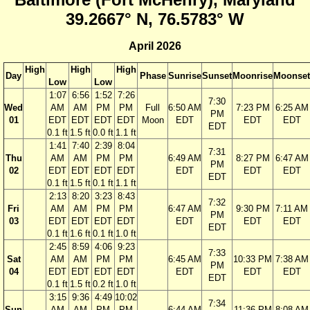
39.2667° N, 76.5783° W
April 2026
High
High
High
Day
Phase
Sunrise
Sunset
Moonrise
Moonset
Low
Low
1:07
6:56
1:52
7:26
7:30
Wed
AM
AM
PM
PM
Full
6:50 AM
7:23 PM
6:25 AM
PM
01
EDT
EDT
EDT
EDT
Moon
EDT
EDT
EDT
EDT
0.1 ft
1.5 ft
0.0 ft
1.1 ft
1:41
7:40
2:39
8:04
7:31
Thu
AM
AM
PM
PM
6:49 AM
8:27 PM
6:47 AM
PM
02
EDT
EDT
EDT
EDT
EDT
EDT
EDT
EDT
0.1 ft
1.5 ft
0.1 ft
1.1 ft
2:13
8:20
3:23
8:43
7:32
Fri
AM
AM
PM
PM
6:47 AM
9:30 PM
7:11 AM
PM
03
EDT
EDT
EDT
EDT
EDT
EDT
EDT
EDT
0.1 ft
1.6 ft
0.1 ft
1.0 ft
2:45
8:59
4:06
9:23
7:33
Sat
AM
AM
PM
PM
6:45 AM
10:33 PM
7:38 AM
PM
04
EDT
EDT
EDT
EDT
EDT
EDT
EDT
EDT
0.1 ft
1.5 ft
0.2 ft
1.0 ft
3:15
9:36
4:49
10:02
7:34
Sun
AM
AM
PM
PM
6:44 AM
11:36 PM
8:08 AM