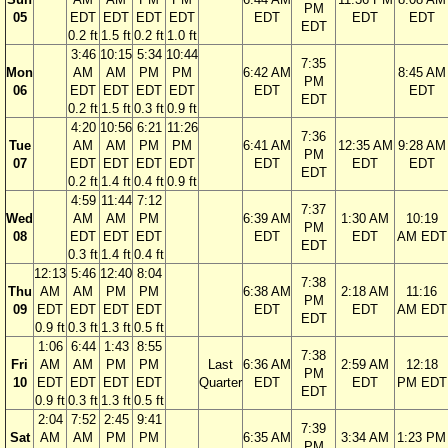
PM
05
EDT
EDT
EDT
EDT
EDT
EDT
EDT
EDT
0.2 ft
1.5 ft
0.2 ft
1.0 ft
3:46
10:15
5:34
10:44
7:35
Mon
AM
AM
PM
PM
6:42 AM
8:45 AM
PM
06
EDT
EDT
EDT
EDT
EDT
EDT
EDT
0.2 ft
1.5 ft
0.3 ft
0.9 ft
4:20
10:56
6:21
11:26
7:36
Tue
AM
AM
PM
PM
6:41 AM
12:35 AM
9:28 AM
PM
07
EDT
EDT
EDT
EDT
EDT
EDT
EDT
EDT
0.2 ft
1.4 ft
0.4 ft
0.9 ft
4:59
11:44
7:12
7:37
Wed
AM
AM
PM
6:39 AM
1:30 AM
10:19
PM
08
EDT
EDT
EDT
EDT
EDT
AM EDT
EDT
0.3 ft
1.4 ft
0.4 ft
12:13
5:46
12:40
8:04
7:38
Thu
AM
AM
PM
PM
6:38 AM
2:18 AM
11:16
PM
09
EDT
EDT
EDT
EDT
EDT
EDT
AM EDT
EDT
0.9 ft
0.3 ft
1.3 ft
0.5 ft
1:06
6:44
1:43
8:55
7:38
Fri
AM
AM
PM
PM
Last
6:36 AM
2:59 AM
12:18
PM
10
EDT
EDT
EDT
EDT
Quarter
EDT
EDT
PM EDT
EDT
0.9 ft
0.3 ft
1.3 ft
0.5 ft
2:04
7:52
2:45
9:41
7:39
Sat
AM
AM
PM
PM
6:35 AM
3:34 AM
1:23 PM
PM