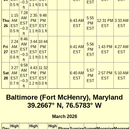
−0.3
EST
0.5 ft
1.1 ft
0.1 ft
ft
7:28
1:15
2:35
9:48
AM
5:55
Thu
AM
PM
PM
6:43 AM
12:31 PM
3:33 AM
EST
PM
26
EST
EST
EST
EST
EST
EST
−0.3
EST
0.5 ft
1.1 ft
0.1 ft
ft
8:46
2:24
3:44
10:44
AM
5:56
Fri
AM
PM
PM
6:41 AM
1:43 PM
4:27 AM
EST
PM
27
EST
EST
EST
EST
EST
EST
−0.3
EST
0.6 ft
1.1 ft
0.1 ft
ft
9:58
3:27
4:43
11:32
AM
5:57
Sat
AM
PM
PM
6:40 AM
2:57 PM
5:10 AM
EST
PM
28
EST
EST
EST
EST
EST
EST
−0.3
EST
0.7 ft
1.2 ft
0.0 ft
ft
Baltimore (Fort McHenry), Maryland
39.2667° N, 76.5783° W
March 2026
High
High
High
Day
Phase
Sunrise
Sunset
Moonrise
Moonset