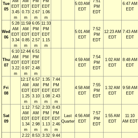
AM
AM
PM
PM
7:51
Tue
5:03 AM
6:47 AM
EDT
EDT
EDT
EDT
PM
05
EDT
EDT
3.45
0.73
2.67
1.06
EDT
m
m
m
m
5:28
11:59
6:05
11:33
AM
AM
PM
PM
7:52
Wed
5:01 AM
12:23 AM
7:43 AM
EDT
EDT
EDT
EDT
PM
06
EDT
EDT
EDT
3.34
0.85
2.57
1.15
EDT
m
m
m
m
6:10
12:44
6:51
AM
PM
PM
7:54
Thu
4:59 AM
1:02 AM
8:48 AM
EDT
EDT
EDT
PM
07
EDT
EDT
EDT
3.22
0.97
2.48
EDT
m
m
m
12:17
6:57
1:35
7:44
AM
AM
PM
PM
7:55
Fri
4:58 AM
1:32 AM
9:58 AM
EDT
EDT
EDT
EDT
PM
08
EDT
EDT
EDT
1.25
3.10
1.08
2.43
EDT
m
m
m
m
1:12
7:52
2:33
8:43
AM
AM
PM
PM
7:57
Sat
Last
4:56 AM
1:55 AM
11:10
EDT
EDT
EDT
EDT
PM
09
Quarter
EDT
EDT
AM EDT
1.34
2.98
1.13
2.46
EDT
m
m
m
m
2:22
8:53
3:32
9:44