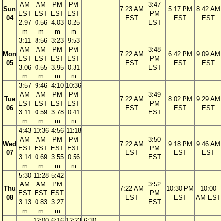
AM
AM
PM
PM
3:47
Sun
7:23 AM
5:17 PM
8:42 AM
EST
EST
EST
EST
PM
04
EST
EST
EST
2.97
0.56
4.03
0.25
EST
m
m
m
m
3:11
8:56
3:23
9:53
AM
AM
PM
PM
3:48
Mon
7:22 AM
6:42 PM
9:09 AM
EST
EST
EST
EST
PM
05
EST
EST
EST
3.06
0.55
3.95
0.31
EST
m
m
m
m
3:57
9:46
4:10
10:36
AM
AM
PM
PM
3:49
Tue
7:22 AM
8:02 PM
9:29 AM
EST
EST
EST
EST
PM
06
EST
EST
EST
3.11
0.59
3.78
0.41
EST
m
m
m
m
4:43
10:36
4:56
11:18
AM
AM
PM
PM
3:50
Wed
7:22 AM
9:18 PM
9:46 AM
EST
EST
EST
EST
PM
07
EST
EST
EST
3.14
0.69
3.55
0.56
EST
m
m
m
m
5:30
11:28
5:42
AM
AM
PM
3:52
Thu
7:22 AM
10:30 PM
10:00
EST
EST
EST
PM
08
EST
EST
AM EST
3.13
0.83
3.27
EST
m
m
m
12:00
6:16
12:23
6:30