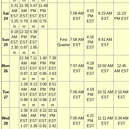
m
m
m
m
5:31
11:35
5:47
11:49
AM
AM
PM
PM
4:15
Sat
7:09 AM
9:23 AM
11:23
EST
EST
EST
EST
PM
24
EST
EST
PM EST
3.25
0.79
3.09
0.75
EST
m
m
m
m
6:18
12:32
6:39
AM
PM
PM
4:16
Sun
First
7:08 AM
9:41 AM
EST
EST
EST
PM
25
Quarter
EST
EST
3.30
0.87
2.85
EST
m
m
m
12:34
7:11
1:40
7:39
AM
AM
PM
PM
4:18
Mon
7:07 AM
10:02 AM
12:45
EST
EST
EST
EST
PM
26
EST
EST
AM EST
0.87
3.32
0.95
2.63
EST
m
m
m
m
1:28
8:13
3:00
8:51
AM
AM
PM
PM
4:19
Tue
7:06 AM
10:31 AM
2:10 AM
EST
EST
EST
EST
PM
27
EST
EST
EST
0.99
3.34
0.98
2.47
EST
m
m
m
m
2:36
9:23
4:22
10:11
AM
AM
PM
PM
4:21
Wed
7:05 AM
11:11 AM
3:34 AM
EST
EST
EST
EST
PM
28
EST
EST
EST
1.07
3.39
0.91
2.42
EST