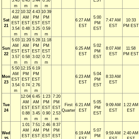
3.45
0.45
3.44
0.50
EST
m
m
m
m
4:22
10:32
4:43
10:39
AM
AM
PM
PM
5:00
Sat
6:27 AM
7:47 AM
10:33
EST
EST
EST
EST
PM
21
EST
EST
PM EST
3.54
0.48
3.25
0.59
EST
m
m
m
m
5:03
11:20
5:28
11:18
AM
AM
PM
PM
5:02
Sun
6:25 AM
8:07 AM
11:58
EST
EST
EST
EST
PM
22
EST
EST
PM EST
3.57
0.58
3.02
0.72
EST
m
m
m
m
5:50
12:15
6:19
AM
PM
PM
5:04
Mon
6:23 AM
8:33 AM
EST
EST
EST
PM
23
EST
EST
3.54
0.74
2.76
EST
m
m
m
12:04
6:45
1:23
7:20
AM
AM
PM
PM
5:05
Tue
First
6:21 AM
9:09 AM
1:22 AM
EST
EST
EST
EST
PM
24
Quarter
EST
EST
EST
0.88
3.45
0.90
2.53
EST
m
m
m
m
1:01
7:51
2:46
8:37
AM
AM
PM
PM
5:07
Wed
6:19 AM
9:59 AM
2:40 AM
EST
EST
EST
EST
PM
25
EST
EST
EST