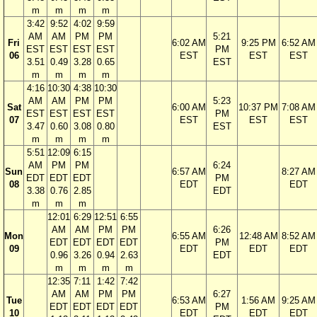
m
m
m
m
3:42
9:52
4:02
9:59
AM
AM
PM
PM
5:21
Fri
6:02 AM
9:25 PM
6:52 AM
EST
EST
EST
EST
PM
06
EST
EST
EST
3.51
0.49
3.28
0.65
EST
m
m
m
m
4:16
10:30
4:38
10:30
AM
AM
PM
PM
5:23
Sat
6:00 AM
10:37 PM
7:08 AM
EST
EST
EST
EST
PM
07
EST
EST
EST
3.47
0.60
3.08
0.80
EST
m
m
m
m
5:51
12:09
6:15
AM
PM
PM
6:24
Sun
6:57 AM
8:27 AM
EDT
EDT
EDT
PM
08
EDT
EDT
3.38
0.76
2.85
EDT
m
m
m
12:01
6:29
12:51
6:55
AM
AM
PM
PM
6:26
Mon
6:55 AM
12:48 AM
8:52 AM
EDT
EDT
EDT
EDT
PM
09
EDT
EDT
EDT
0.96
3.26
0.94
2.63
EDT
m
m
m
m
12:35
7:11
1:42
7:42
AM
AM
PM
PM
6:27
Tue
6:53 AM
1:56 AM
9:25 AM
EDT
EDT
EDT
EDT
PM
10
EDT
EDT
EDT