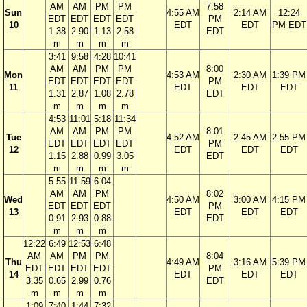
AM
AM
PM
PM
7:58
Sun
4:55 AM
2:14 AM
12:24
EDT
EDT
EDT
EDT
PM
10
EDT
EDT
PM EDT
1.38
2.90
1.13
2.58
EDT
m
m
m
m
3:41
9:58
4:28
10:41
AM
AM
PM
PM
8:00
Mon
4:53 AM
2:30 AM
1:39 PM
EDT
EDT
EDT
EDT
PM
11
EDT
EDT
EDT
1.31
2.87
1.08
2.78
EDT
m
m
m
m
4:53
11:01
5:18
11:34
AM
AM
PM
PM
8:01
Tue
4:52 AM
2:45 AM
2:55 PM
EDT
EDT
EDT
EDT
PM
12
EDT
EDT
EDT
1.15
2.88
0.99
3.05
EDT
m
m
m
m
5:55
11:59
6:04
AM
AM
PM
8:02
Wed
4:50 AM
3:00 AM
4:15 PM
EDT
EDT
EDT
PM
13
EDT
EDT
EDT
0.91
2.93
0.88
EDT
m
m
m
12:22
6:49
12:53
6:48
AM
AM
PM
PM
8:04
Thu
4:49 AM
3:16 AM
5:39 PM
EDT
EDT
EDT
EDT
PM
14
EDT
EDT
EDT
3.35
0.65
2.99
0.76
EDT
m
m
m
m
1:09
7:40
1:44
7:32