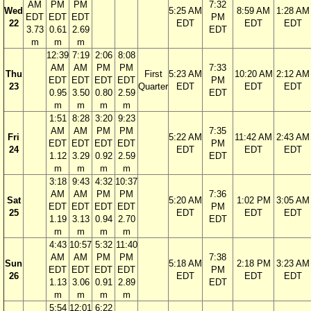
AM
PM
PM
7:32
Wed
5:25 AM
8:59 AM
1:28 AM
EDT
EDT
EDT
PM
22
EDT
EDT
EDT
3.73
0.61
2.69
EDT
m
m
m
12:39
7:19
2:06
8:08
AM
AM
PM
PM
7:33
Thu
First
5:23 AM
10:20 AM
2:12 AM
EDT
EDT
EDT
EDT
PM
23
Quarter
EDT
EDT
EDT
0.95
3.50
0.80
2.59
EDT
m
m
m
m
1:51
8:28
3:20
9:23
AM
AM
PM
PM
7:35
Fri
5:22 AM
11:42 AM
2:43 AM
EDT
EDT
EDT
EDT
PM
24
EDT
EDT
EDT
1.12
3.29
0.92
2.59
EDT
m
m
m
m
3:18
9:43
4:32
10:37
AM
AM
PM
PM
7:36
Sat
5:20 AM
1:02 PM
3:05 AM
EDT
EDT
EDT
EDT
PM
25
EDT
EDT
EDT
1.19
3.13
0.94
2.70
EDT
m
m
m
m
4:43
10:57
5:32
11:40
AM
AM
PM
PM
7:38
Sun
5:18 AM
2:18 PM
3:23 AM
EDT
EDT
EDT
EDT
PM
26
EDT
EDT
EDT
1.13
3.06
0.91
2.89
EDT
m
m
m
m
5:54
12:01
6:22