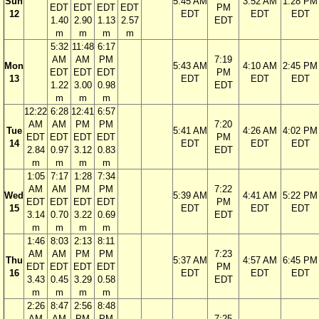
Sun
5:45 AM
3:52 AM
1:28 PM
EDT
EDT
EDT
EDT
PM
12
EDT
EDT
EDT
1.40
2.90
1.13
2.57
EDT
m
m
m
m
5:32
11:48
6:17
AM
AM
PM
7:19
Mon
5:43 AM
4:10 AM
2:45 PM
EDT
EDT
EDT
PM
13
EDT
EDT
EDT
1.22
3.00
0.98
EDT
m
m
m
12:22
6:28
12:41
6:57
AM
AM
PM
PM
7:20
Tue
5:41 AM
4:26 AM
4:02 PM
EDT
EDT
EDT
EDT
PM
14
EDT
EDT
EDT
2.84
0.97
3.12
0.83
EDT
m
m
m
m
1:05
7:17
1:28
7:34
AM
AM
PM
PM
7:22
Wed
5:39 AM
4:41 AM
5:22 PM
EDT
EDT
EDT
EDT
PM
15
EDT
EDT
EDT
3.14
0.70
3.22
0.69
EDT
m
m
m
m
1:46
8:03
2:13
8:11
AM
AM
PM
PM
7:23
Thu
5:37 AM
4:57 AM
6:45 PM
EDT
EDT
EDT
EDT
PM
16
EDT
EDT
EDT
3.43
0.45
3.29
0.58
EDT
m
m
m
m
2:26
8:47
2:56
8:48
AM
AM
PM
PM
7:25