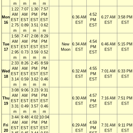
m
m
m
m
1:22
7:07
1:30
7:57
AM
AM
PM
PM
4:52
Mon
6:36 AM
6:27 AM
3:58 PM
EST
EST
EST
EST
PM
16
EST
EST
EST
2.75
0.89
3.51
0.62
EST
m
m
m
m
1:58
7:47
2:08
8:29
AM
AM
PM
PM
4:54
Tue
New
6:34 AM
6:46 AM
5:15 PM
EST
EST
EST
EST
PM
17
Moon
EST
EST
EST
2.95
0.73
3.59
0.52
EST
m
m
m
m
2:33
8:26
2:45
8:59
AM
AM
PM
PM
4:55
Wed
6:32 AM
7:01 AM
6:33 PM
EST
EST
EST
EST
PM
18
EST
EST
EST
3.14
0.59
3.62
0.46
EST
m
m
m
m
3:08
9:06
3:23
9:31
AM
AM
PM
PM
4:57
Thu
6:30 AM
7:16 AM
7:51 PM
EST
EST
EST
EST
PM
19
EST
EST
EST
3.31
0.49
3.57
0.46
EST
m
m
m
m
3:44
9:48
4:02
10:04
AM
AM
PM
PM
4:59
Fri
6:29 AM
7:31 AM
9:11 PM
EST
EST
EST
EST
PM
20
EST
EST
EST