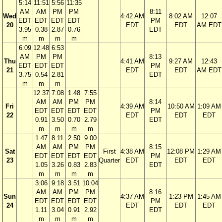
5:14
11:51
5:56
11:35
AM
AM
PM
PM
8:11
Wed
4:42 AM
8:02 AM
12:07
EDT
EDT
EDT
EDT
PM
20
EDT
EDT
AM EDT
3.95
0.38
2.87
0.76
EDT
m
m
m
m
6:09
12:48
6:53
AM
PM
PM
8:13
Thu
4:41 AM
9:27 AM
12:43
EDT
EDT
EDT
PM
21
EDT
EDT
AM EDT
3.75
0.54
2.81
EDT
m
m
m
12:37
7:08
1:48
7:55
AM
AM
PM
PM
8:14
Fri
4:39 AM
10:50 AM
1:09 AM
EDT
EDT
EDT
EDT
PM
22
EDT
EDT
EDT
0.91
3.50
0.70
2.79
EDT
m
m
m
m
1:47
8:11
2:50
9:00
AM
AM
PM
PM
8:15
Sat
First
4:38 AM
12:08 PM
1:29 AM
EDT
EDT
EDT
EDT
PM
23
Quarter
EDT
EDT
EDT
1.05
3.26
0.83
2.83
EDT
m
m
m
m
3:06
9:18
3:51
10:04
AM
AM
PM
PM
8:16
Sun
4:37 AM
1:23 PM
1:45 AM
EDT
EDT
EDT
EDT
PM
24
EDT
EDT
EDT
1.11
3.04
0.91
2.92
EDT
m
m
m
m