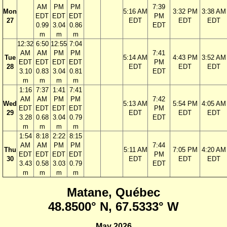
AM
PM
PM
7:39
Mon
5:16 AM
3:32 PM
3:38 AM
EDT
EDT
EDT
PM
27
EDT
EDT
EDT
0.99
3.04
0.86
EDT
m
m
m
12:32
6:50
12:55
7:04
AM
AM
PM
PM
7:41
Tue
5:14 AM
4:43 PM
3:52 AM
EDT
EDT
EDT
EDT
PM
28
EDT
EDT
EDT
3.10
0.83
3.04
0.81
EDT
m
m
m
m
1:16
7:37
1:41
7:41
AM
AM
PM
PM
7:42
Wed
5:13 AM
5:54 PM
4:05 AM
EDT
EDT
EDT
EDT
PM
29
EDT
EDT
EDT
3.28
0.68
3.04
0.79
EDT
m
m
m
m
1:54
8:18
2:22
8:15
AM
AM
PM
PM
7:44
Thu
5:11 AM
7:05 PM
4:20 AM
EDT
EDT
EDT
EDT
PM
30
EDT
EDT
EDT
3.43
0.58
3.03
0.79
EDT
m
m
m
m
Matane, Québec
48.8500° N, 67.5333° W
May 2026