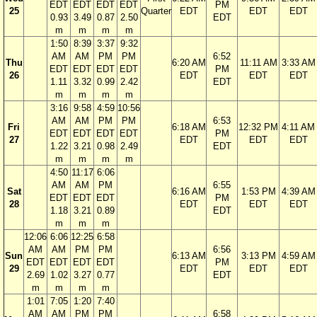
EDT
EDT
EDT
EDT
PM
25
Quarter
EDT
EDT
EDT
0.93
3.49
0.87
2.50
EDT
m
m
m
m
1:50
8:39
3:37
9:32
AM
AM
PM
PM
6:52
Thu
6:20 AM
11:11 AM
3:33 AM
EDT
EDT
EDT
EDT
PM
26
EDT
EDT
EDT
1.11
3.32
0.99
2.42
EDT
m
m
m
m
3:16
9:58
4:59
10:56
AM
AM
PM
PM
6:53
Fri
6:18 AM
12:32 PM
4:11 AM
EDT
EDT
EDT
EDT
PM
27
EDT
EDT
EDT
1.22
3.21
0.98
2.49
EDT
m
m
m
m
4:50
11:17
6:06
AM
AM
PM
6:55
Sat
6:16 AM
1:53 PM
4:39 AM
EDT
EDT
EDT
PM
28
EDT
EDT
EDT
1.18
3.21
0.89
EDT
m
m
m
12:06
6:06
12:25
6:58
AM
AM
PM
PM
6:56
Sun
6:13 AM
3:13 PM
4:59 AM
EDT
EDT
EDT
EDT
PM
29
EDT
EDT
EDT
2.69
1.02
3.27
0.77
EDT
m
m
m
m
1:01
7:05
1:20
7:40
AM
AM
PM
PM
6:58