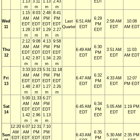
1.13
3.11
1.13
2.43
EDT
m
m
m
m
1:15
8:03
2:48
8:41
AM
AM
PM
PM
6:29
Wed
Last
6:51 AM
2:58 AM
10:08
EDT
EDT
EDT
EDT
PM
11
Quarter
EDT
EDT
AM EDT
1.28
2.97
1.29
2.27
EDT
m
m
m
m
2:12
9:08
4:13
9:58
AM
AM
PM
PM
6:30
Thu
6:49 AM
3:51 AM
11:03
EDT
EDT
EDT
EDT
PM
12
EDT
EDT
AM EDT
1.42
2.87
1.34
2.20
EDT
m
m
m
m
3:33
10:23
5:31
11:18
AM
AM
PM
PM
6:32
Fri
6:47 AM
4:33 AM
12:07
EDT
EDT
EDT
EDT
PM
13
EDT
EDT
PM EDT
1.48
2.87
1.27
2.26
EDT
m
m
m
m
5:00
11:33
6:27
AM
AM
PM
6:34
Sat
6:45 AM
5:05 AM
1:19 PM
EDT
EDT
EDT
PM
14
EDT
EDT
EDT
1.42
2.96
1.13
EDT
m
m
m
12:20
6:07
12:31
7:10
AM
AM
PM
PM
6:35
Sun
6:43 AM
5:30 AM
2:35 PM
EDT
EDT
EDT
EDT
PM