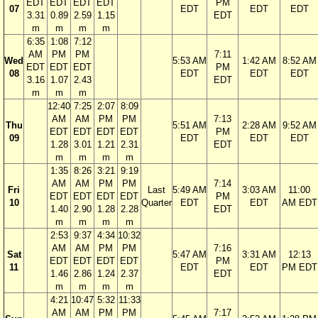
EDT
EDT
EDT
EDT
PM
07
EDT
EDT
EDT
3.31
0.89
2.59
1.15
EDT
m
m
m
m
6:35
1:08
7:12
AM
PM
PM
7:11
Wed
5:53 AM
1:42 AM
8:52 AM
EDT
EDT
EDT
PM
08
EDT
EDT
EDT
3.16
1.07
2.43
EDT
m
m
m
12:40
7:25
2:07
8:09
AM
AM
PM
PM
7:13
Thu
5:51 AM
2:28 AM
9:52 AM
EDT
EDT
EDT
EDT
PM
09
EDT
EDT
EDT
1.28
3.01
1.21
2.31
EDT
m
m
m
m
1:35
8:26
3:21
9:19
AM
AM
PM
PM
7:14
Fri
Last
5:49 AM
3:03 AM
11:00
EDT
EDT
EDT
EDT
PM
10
Quarter
EDT
EDT
AM EDT
1.40
2.90
1.28
2.28
EDT
m
m
m
m
2:53
9:37
4:34
10:32
AM
AM
PM
PM
7:16
Sat
5:47 AM
3:31 AM
12:13
EDT
EDT
EDT
EDT
PM
11
EDT
EDT
PM EDT
1.46
2.86
1.24
2.37
EDT
m
m
m
m
4:21
10:47
5:32
11:33
AM
AM
PM
PM
7:17