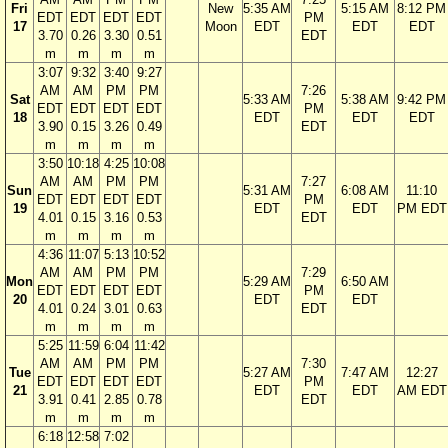
Fri
New
5:35 AM
5:15 AM
8:12 PM
EDT
EDT
EDT
EDT
PM
17
Moon
EDT
EDT
EDT
3.70
0.26
3.30
0.51
EDT
m
m
m
m
3:07
9:32
3:40
9:27
AM
AM
PM
PM
7:26
Sat
5:33 AM
5:38 AM
9:42 PM
EDT
EDT
EDT
EDT
PM
18
EDT
EDT
EDT
3.90
0.15
3.26
0.49
EDT
m
m
m
m
3:50
10:18
4:25
10:08
AM
AM
PM
PM
7:27
Sun
5:31 AM
6:08 AM
11:10
EDT
EDT
EDT
EDT
PM
19
EDT
EDT
PM EDT
4.01
0.15
3.16
0.53
EDT
m
m
m
m
4:36
11:07
5:13
10:52
AM
AM
PM
PM
7:29
Mon
5:29 AM
6:50 AM
EDT
EDT
EDT
EDT
PM
20
EDT
EDT
4.01
0.24
3.01
0.63
EDT
m
m
m
m
5:25
11:59
6:04
11:42
AM
AM
PM
PM
7:30
Tue
5:27 AM
7:47 AM
12:27
EDT
EDT
EDT
EDT
PM
21
EDT
EDT
AM EDT
3.91
0.41
2.85
0.78
EDT
m
m
m
m
6:18
12:58
7:02