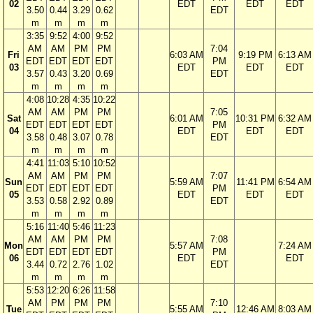
02
EDT
EDT
EDT
3.50
0.44
3.29
0.62
EDT
m
m
m
m
3:35
9:52
4:00
9:52
AM
AM
PM
PM
7:04
Fri
6:03 AM
9:19 PM
6:13 AM
EDT
EDT
EDT
EDT
PM
03
EDT
EDT
EDT
3.57
0.43
3.20
0.69
EDT
m
m
m
m
4:08
10:28
4:35
10:22
AM
AM
PM
PM
7:05
Sat
6:01 AM
10:31 PM
6:32 AM
EDT
EDT
EDT
EDT
PM
04
EDT
EDT
EDT
3.58
0.48
3.07
0.78
EDT
m
m
m
m
4:41
11:03
5:10
10:52
AM
AM
PM
PM
7:07
Sun
5:59 AM
11:41 PM
6:54 AM
EDT
EDT
EDT
EDT
PM
05
EDT
EDT
EDT
3.53
0.58
2.92
0.89
EDT
m
m
m
m
5:16
11:40
5:46
11:23
AM
AM
PM
PM
7:08
Mon
5:57 AM
7:24 AM
EDT
EDT
EDT
EDT
PM
06
EDT
EDT
3.44
0.72
2.76
1.02
EDT
m
m
m
m
5:53
12:20
6:26
11:58
AM
PM
PM
PM
7:10
Tue
5:55 AM
12:46 AM
8:03 AM