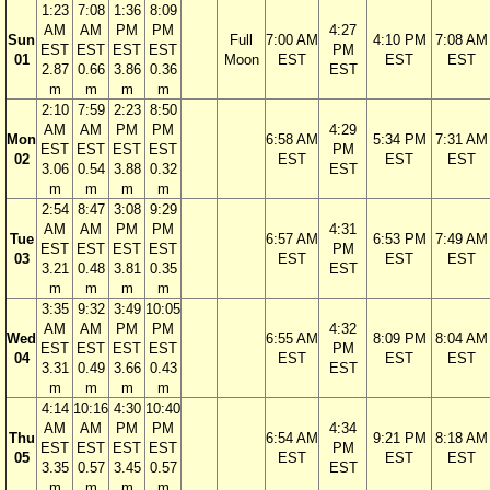
1:23
7:08
1:36
8:09
AM
AM
PM
PM
4:27
Sun
Full
7:00 AM
4:10 PM
7:08 AM
EST
EST
EST
EST
PM
01
Moon
EST
EST
EST
2.87
0.66
3.86
0.36
EST
m
m
m
m
2:10
7:59
2:23
8:50
AM
AM
PM
PM
4:29
Mon
6:58 AM
5:34 PM
7:31 AM
EST
EST
EST
EST
PM
02
EST
EST
EST
3.06
0.54
3.88
0.32
EST
m
m
m
m
2:54
8:47
3:08
9:29
AM
AM
PM
PM
4:31
Tue
6:57 AM
6:53 PM
7:49 AM
EST
EST
EST
EST
PM
03
EST
EST
EST
3.21
0.48
3.81
0.35
EST
m
m
m
m
3:35
9:32
3:49
10:05
AM
AM
PM
PM
4:32
Wed
6:55 AM
8:09 PM
8:04 AM
EST
EST
EST
EST
PM
04
EST
EST
EST
3.31
0.49
3.66
0.43
EST
m
m
m
m
4:14
10:16
4:30
10:40
AM
AM
PM
PM
4:34
Thu
6:54 AM
9:21 PM
8:18 AM
EST
EST
EST
EST
PM
05
EST
EST
EST
3.35
0.57
3.45
0.57
EST
m
m
m
m