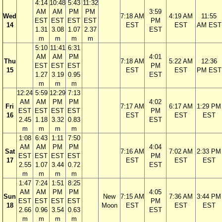
4:14
10:48
5:43
11:32
AM
AM
PM
PM
3:59
Wed
7:18 AM
4:19 AM
11:55
EST
EST
EST
EST
PM
14
EST
EST
AM EST
1.31
3.08
1.07
2.37
EST
m
m
m
m
5:10
11:41
6:31
AM
AM
PM
4:01
Thu
7:18 AM
5:22 AM
12:36
EST
EST
EST
PM
15
EST
EST
PM EST
1.27
3.19
0.95
EST
m
m
m
12:24
5:59
12:29
7:13
AM
AM
PM
PM
4:02
Fri
7:17 AM
6:17 AM
1:29 PM
EST
EST
EST
EST
PM
16
EST
EST
EST
2.45
1.18
3.32
0.83
EST
m
m
m
m
1:08
6:43
1:11
7:50
AM
AM
PM
PM
4:04
Sat
7:16 AM
7:02 AM
2:33 PM
EST
EST
EST
EST
PM
17
EST
EST
EST
2.55
1.07
3.44
0.72
EST
m
m
m
m
1:47
7:24
1:51
8:25
AM
AM
PM
PM
4:05
Sun
New
7:15 AM
7:36 AM
3:44 PM
EST
EST
EST
EST
PM
18
Moon
EST
EST
EST
2.66
0.96
3.54
0.63
EST
m
m
m
m