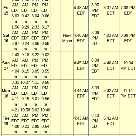
AM
AM
PM
PM
8:05
Fri
4:48 AM
3:37 AM
7:08 PM
EDT
EDT
EDT
EDT
PM
15
EDT
EDT
EDT
3.63
0.42
3.04
0.66
EDT
m
m
m
m
1:56
8:29
2:33
8:17
AM
AM
PM
PM
8:06
Sat
New
4:46 AM
4:03 AM
8:39 PM
EDT
EDT
EDT
EDT
PM
16
Moon
EDT
EDT
EDT
3.87
0.24
3.06
0.58
EDT
m
m
m
m
2:43
9:18
3:22
9:02
AM
AM
PM
PM
8:08
Sun
4:45 AM
4:40 AM
10:04
EDT
EDT
EDT
EDT
PM
17
EDT
EDT
PM EDT
4.04
0.15
3.05
0.55
EDT
m
m
m
m
3:31
10:07
4:11
9:50
AM
AM
PM
PM
8:09
Mon
4:44 AM
5:32 AM
11:14
EDT
EDT
EDT
EDT
PM
18
EDT
EDT
PM EDT
4.11
0.15
3.01
0.56
EDT
m
m
m
m
4:21
10:58
5:02
10:40
AM
AM
PM
PM
8:10
Tue
4:43 AM
6:41 AM
EDT
EDT
EDT
EDT
PM
19
EDT
EDT
4.08
0.23
2.95
0.64
EDT
m
m
m
m