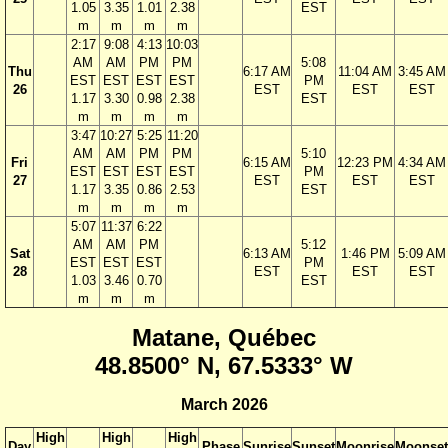
1.05
3.35
1.01
2.38
EST
m
m
m
m
2:17
9:08
4:13
10:03
AM
AM
PM
PM
5:08
Thu
6:17 AM
11:04 AM
3:45 AM
EST
EST
EST
EST
PM
26
EST
EST
EST
1.17
3.30
0.98
2.38
EST
m
m
m
m
3:47
10:27
5:25
11:20
AM
AM
PM
PM
5:10
Fri
6:15 AM
12:23 PM
4:34 AM
EST
EST
EST
EST
PM
27
EST
EST
EST
1.17
3.35
0.86
2.53
EST
m
m
m
m
5:07
11:37
6:22
AM
AM
PM
5:12
Sat
6:13 AM
1:46 PM
5:09 AM
EST
EST
EST
PM
28
EST
EST
EST
1.03
3.46
0.70
EST
m
m
m
Matane, Québec
48.8500° N, 67.5333° W
March 2026
High
High
High
Day
Phase
Sunrise
Sunset
Moonrise
Moonset