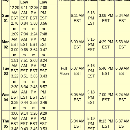
Low
Low
12:20
6:11
12:35
7:08
AM
AM
PM
PM
5:13
Sun
6:11 AM
3:09 PM
5:34 AM
EST
EST
EST
EST
PM
01
EST
EST
EST
2.76
0.84
3.58
0.56
EST
m
m
m
m
1:09
7:04
1:24
7:48
AM
AM
PM
PM
5:15
Mon
6:09 AM
4:29 PM
5:53 AM
EST
EST
EST
EST
PM
02
EST
EST
EST
3.00
0.65
3.64
0.47
EST
m
m
m
m
1:51
7:51
2:08
8:24
AM
AM
PM
PM
5:16
Tue
Full
6:07 AM
5:46 PM
6:09 AM
EST
EST
EST
EST
PM
03
Moon
EST
EST
EST
3.22
0.51
3.65
0.43
EST
m
m
m
m
2:30
8:34
2:48
8:57
AM
AM
PM
PM
5:18
Wed
6:05 AM
7:00 PM
6:24 AM
EST
EST
EST
EST
PM
04
EST
EST
EST
3.38
0.44
3.58
0.46
EST
m
m
m
m
3:06
9:14
3:26
9:29
AM
AM
PM
PM
5:19
Thu
6:04 AM
8:13 PM
6:37 AM
EST
EST
EST
EST
PM
05
EST
EST
EST
3.48
0.43
3.45
0.53
EST