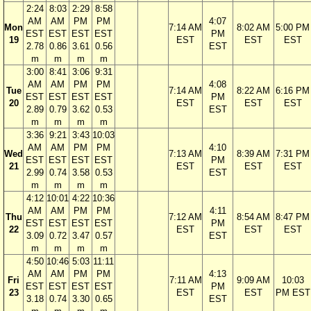
2:24
8:03
2:29
8:58
AM
AM
PM
PM
4:07
Mon
7:14 AM
8:02 AM
5:00 PM
EST
EST
EST
EST
PM
19
EST
EST
EST
2.78
0.86
3.61
0.56
EST
m
m
m
m
3:00
8:41
3:06
9:31
AM
AM
PM
PM
4:08
Tue
7:14 AM
8:22 AM
6:16 PM
EST
EST
EST
EST
PM
20
EST
EST
EST
2.89
0.79
3.62
0.53
EST
m
m
m
m
3:36
9:21
3:43
10:03
AM
AM
PM
PM
4:10
Wed
7:13 AM
8:39 AM
7:31 PM
EST
EST
EST
EST
PM
21
EST
EST
EST
2.99
0.74
3.58
0.53
EST
m
m
m
m
4:12
10:01
4:22
10:36
AM
AM
PM
PM
4:11
Thu
7:12 AM
8:54 AM
8:47 PM
EST
EST
EST
EST
PM
22
EST
EST
EST
3.09
0.72
3.47
0.57
EST
m
m
m
m
4:50
10:46
5:03
11:11
AM
AM
PM
PM
4:13
Fri
7:11 AM
9:09 AM
10:03
EST
EST
EST
EST
PM
23
EST
EST
PM EST
3.18
0.74
3.30
0.65
EST