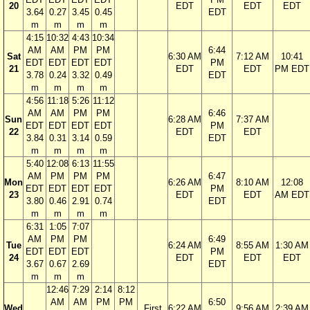
20
EDT
EDT
EDT
3.64
0.27
3.45
0.45
EDT
m
m
m
m
4:15
10:32
4:43
10:34
AM
AM
PM
PM
6:44
Sat
6:30 AM
7:12 AM
10:41
EDT
EDT
EDT
EDT
PM
21
EDT
EDT
PM EDT
3.78
0.24
3.32
0.49
EDT
m
m
m
m
4:56
11:18
5:26
11:12
AM
AM
PM
PM
6:46
Sun
6:28 AM
7:37 AM
EDT
EDT
EDT
EDT
PM
22
EDT
EDT
3.84
0.31
3.14
0.59
EDT
m
m
m
m
5:40
12:08
6:13
11:55
AM
PM
PM
PM
6:47
Mon
6:26 AM
8:10 AM
12:08
EDT
EDT
EDT
EDT
PM
23
EDT
EDT
AM EDT
3.80
0.46
2.91
0.74
EDT
m
m
m
m
6:31
1:05
7:07
AM
PM
PM
6:49
Tue
6:24 AM
8:55 AM
1:30 AM
EDT
EDT
EDT
PM
24
EDT
EDT
EDT
3.67
0.67
2.69
EDT
m
m
m
12:46
7:29
2:14
8:12
AM
AM
PM
PM
6:50
Wed
First
6:22 AM
9:56 AM
2:39 AM