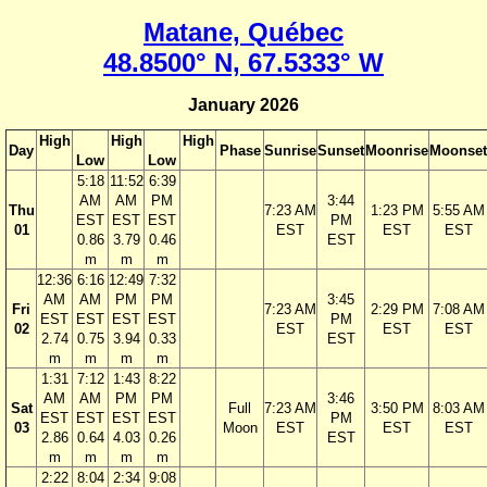
Matane, Québec
48.8500° N, 67.5333° W
January 2026
High
High
High
Day
Phase
Sunrise
Sunset
Moonrise
Moonset
Low
Low
5:18
11:52
6:39
AM
AM
PM
3:44
Thu
7:23 AM
1:23 PM
5:55 AM
EST
EST
EST
PM
01
EST
EST
EST
0.86
3.79
0.46
EST
m
m
m
12:36
6:16
12:49
7:32
AM
AM
PM
PM
3:45
Fri
7:23 AM
2:29 PM
7:08 AM
EST
EST
EST
EST
PM
02
EST
EST
EST
2.74
0.75
3.94
0.33
EST
m
m
m
m
1:31
7:12
1:43
8:22
AM
AM
PM
PM
3:46
Sat
Full
7:23 AM
3:50 PM
8:03 AM
EST
EST
EST
EST
PM
03
Moon
EST
EST
EST
2.86
0.64
4.03
0.26
EST
m
m
m
m
2:22
8:04
2:34
9:08