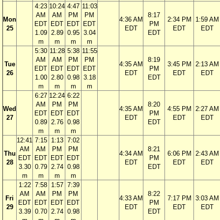
4:23
10:24
4:47
11:03
AM
AM
PM
PM
8:17
Mon
4:36 AM
2:34 PM
1:59 AM
EDT
EDT
EDT
EDT
PM
25
EDT
EDT
EDT
1.09
2.89
0.95
3.04
EDT
m
m
m
m
5:30
11:28
5:38
11:55
AM
AM
PM
PM
8:19
Tue
4:35 AM
3:45 PM
2:13 AM
EDT
EDT
EDT
EDT
PM
26
EDT
EDT
EDT
1.00
2.80
0.98
3.18
EDT
m
m
m
m
6:27
12:24
6:22
AM
PM
PM
8:20
Wed
4:35 AM
4:55 PM
2:27 AM
EDT
EDT
EDT
PM
27
EDT
EDT
EDT
0.89
2.76
0.98
EDT
m
m
m
12:41
7:15
1:13
7:02
AM
AM
PM
PM
8:21
Thu
4:34 AM
6:06 PM
2:43 AM
EDT
EDT
EDT
EDT
PM
28
EDT
EDT
EDT
3.30
0.79
2.74
0.98
EDT
m
m
m
m
1:22
7:58
1:57
7:39
AM
AM
PM
PM
8:22
Fri
4:33 AM
7:17 PM
3:03 AM
EDT
EDT
EDT
EDT
PM
29
EDT
EDT
EDT
3.39
0.70
2.74
0.98
EDT