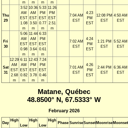
m
m
m
m
3:52
10:36
5:33
11:26
AM
AM
PM
PM
4:23
Thu
7:04 AM
12:08 PM
4:50 AM
EST
EST
EST
EST
PM
29
EST
EST
EST
1.08
3.50
0.77
2.51
EST
m
m
m
m
5:06
11:44
6:33
AM
AM
PM
4:24
Fri
7:02 AM
1:21 PM
5:52 AM
EST
EST
EST
PM
30
EST
EST
EST
0.98
3.64
0.61
EST
m
m
m
12:29
6:11
12:43
7:24
AM
AM
PM
PM
4:26
Sat
7:01 AM
2:44 PM
6:36 AM
EST
EST
EST
EST
PM
31
EST
EST
EST
2.68
0.82
3.78
0.46
EST
m
m
m
m
Matane, Québec
48.8500° N, 67.5333° W
February 2026
High
High
High
Day
Phase
Sunrise
Sunset
Moonrise
Moonset
Low
Low