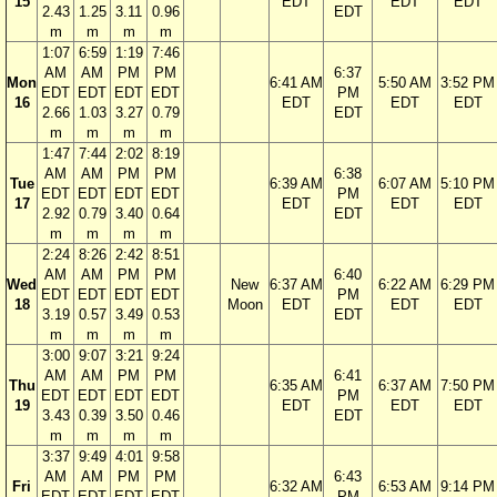
15
EDT
EDT
EDT
2.43
1.25
3.11
0.96
EDT
m
m
m
m
1:07
6:59
1:19
7:46
AM
AM
PM
PM
6:37
Mon
6:41 AM
5:50 AM
3:52 PM
EDT
EDT
EDT
EDT
PM
16
EDT
EDT
EDT
2.66
1.03
3.27
0.79
EDT
m
m
m
m
1:47
7:44
2:02
8:19
AM
AM
PM
PM
6:38
Tue
6:39 AM
6:07 AM
5:10 PM
EDT
EDT
EDT
EDT
PM
17
EDT
EDT
EDT
2.92
0.79
3.40
0.64
EDT
m
m
m
m
2:24
8:26
2:42
8:51
AM
AM
PM
PM
6:40
Wed
New
6:37 AM
6:22 AM
6:29 PM
EDT
EDT
EDT
EDT
PM
18
Moon
EDT
EDT
EDT
3.19
0.57
3.49
0.53
EDT
m
m
m
m
3:00
9:07
3:21
9:24
AM
AM
PM
PM
6:41
Thu
6:35 AM
6:37 AM
7:50 PM
EDT
EDT
EDT
EDT
PM
19
EDT
EDT
EDT
3.43
0.39
3.50
0.46
EDT
m
m
m
m
3:37
9:49
4:01
9:58
AM
AM
PM
PM
6:43
Fri
6:32 AM
6:53 AM
9:14 PM
EDT
EDT
EDT
EDT
PM