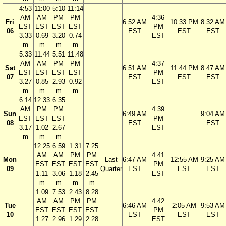
4:53
11:00
5:10
11:14
AM
AM
PM
PM
4:36
Fri
6:52 AM
10:33 PM
8:32 AM
EST
EST
EST
EST
PM
06
EST
EST
EST
3.33
0.69
3.20
0.74
EST
m
m
m
m
5:33
11:44
5:51
11:48
AM
AM
PM
PM
4:37
Sat
6:51 AM
11:44 PM
8:47 AM
EST
EST
EST
EST
PM
07
EST
EST
EST
3.27
0.85
2.93
0.92
EST
m
m
m
m
6:14
12:33
6:35
AM
PM
PM
4:39
Sun
6:49 AM
9:04 AM
EST
EST
EST
PM
08
EST
EST
3.17
1.02
2.67
EST
m
m
m
12:25
6:59
1:31
7:25
AM
AM
PM
PM
4:41
Mon
Last
6:47 AM
12:55 AM
9:25 AM
EST
EST
EST
EST
PM
09
Quarter
EST
EST
EST
1.11
3.06
1.18
2.45
EST
m
m
m
m
1:09
7:53
2:43
8:28
AM
AM
PM
PM
4:42
Tue
6:46 AM
2:05 AM
9:53 AM
EST
EST
EST
EST
PM
10
EST
EST
EST
1.27
2.96
1.29
2.28
EST