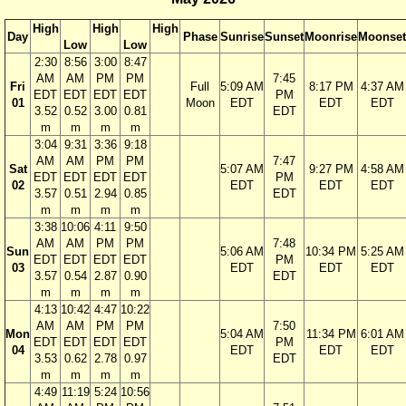
High
High
High
Day
Phase
Sunrise
Sunset
Moonrise
Moonset
Low
Low
2:30
8:56
3:00
8:47
AM
AM
PM
PM
7:45
Fri
Full
5:09 AM
8:17 PM
4:37 AM
EDT
EDT
EDT
EDT
PM
01
Moon
EDT
EDT
EDT
3.52
0.52
3.00
0.81
EDT
m
m
m
m
3:04
9:31
3:36
9:18
AM
AM
PM
PM
7:47
Sat
5:07 AM
9:27 PM
4:58 AM
EDT
EDT
EDT
EDT
PM
02
EDT
EDT
EDT
3.57
0.51
2.94
0.85
EDT
m
m
m
m
3:38
10:06
4:11
9:50
AM
AM
PM
PM
7:48
Sun
5:06 AM
10:34 PM
5:25 AM
EDT
EDT
EDT
EDT
PM
03
EDT
EDT
EDT
3.57
0.54
2.87
0.90
EDT
m
m
m
m
4:13
10:42
4:47
10:22
AM
AM
PM
PM
7:50
Mon
5:04 AM
11:34 PM
6:01 AM
EDT
EDT
EDT
EDT
PM
04
EDT
EDT
EDT
3.53
0.62
2.78
0.97
EDT
m
m
m
m
4:49
11:19
5:24
10:56