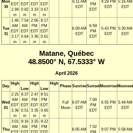
Mon
6:11 AM
4:29 PM
5:16 AM
EDT
EDT
EDT
EDT
PM
30
EDT
EDT
EDT
2.94
0.82
3.33
0.67
EDT
m
m
m
m
1:46
7:54
2:06
8:17
AM
AM
PM
PM
6:59
Tue
6:09 AM
5:43 PM
5:30 AM
EDT
EDT
EDT
EDT
PM
31
EDT
EDT
EDT
3.17
0.64
3.36
0.61
EDT
m
m
m
m
Matane, Québec
48.8500° N, 67.5333° W
April 2026
High
High
High
Day
Phase
Sunrise
Sunset
Moonrise
Moonset
Low
Low
2:25
8:37
2:47
8:51
AM
AM
PM
PM
7:00
Wed
Full
6:07 AM
6:55 PM
5:44 AM
EDT
EDT
EDT
EDT
PM
01
Moon
EDT
EDT
EDT
3.36
0.51
3.35
0.60
EDT
m
m
m
m
3:01
9:16
3:25
9:22
AM
AM
PM
PM
7:02
Thu
6:05 AM
8:07 PM
5:58 AM
EDT
EDT
EDT
EDT
PM