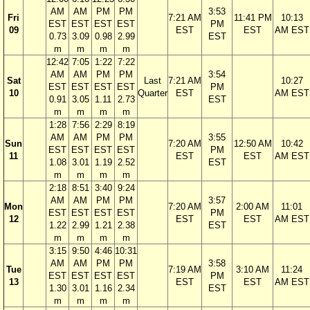
AM
AM
PM
PM
3:53
Fri
7:21 AM
11:41 PM
10:13
EST
EST
EST
EST
PM
09
EST
EST
AM EST
0.73
3.09
0.98
2.99
EST
m
m
m
m
12:42
7:05
1:22
7:22
AM
AM
PM
PM
3:54
Sat
Last
7:21 AM
10:27
EST
EST
EST
EST
PM
10
Quarter
EST
AM EST
0.91
3.05
1.11
2.73
EST
m
m
m
m
1:28
7:56
2:29
8:19
AM
AM
PM
PM
3:55
Sun
7:20 AM
12:50 AM
10:42
EST
EST
EST
EST
PM
11
EST
EST
AM EST
1.08
3.01
1.19
2.52
EST
m
m
m
m
2:18
8:51
3:40
9:24
AM
AM
PM
PM
3:57
Mon
7:20 AM
2:00 AM
11:01
EST
EST
EST
EST
PM
12
EST
EST
AM EST
1.22
2.99
1.21
2.38
EST
m
m
m
m
3:15
9:50
4:46
10:31
AM
AM
PM
PM
3:58
Tue
7:19 AM
3:10 AM
11:24
EST
EST
EST
EST
PM
13
EST
EST
AM EST
1.30
3.01
1.16
2.34
EST
m
m
m
m