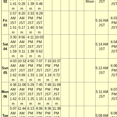
02
Moon
JST
1.41
0.28
1.39
0.46
JS
m
m
m
m
2:57
9:20
3:33
9:29
AM
AM
PM
PM
6:0
Fri
5:16 AM
JST
JST
JST
JST
PM
03
JST
1.51
0.17
1.40
0.54
JS
m
m
m
m
3:30
9:56
4:11
10:03
AM
AM
PM
PM
6:0
Sat
5:14 AM
JST
JST
JST
JST
PM
04
JST
1.59
0.11
1.38
0.62
JS
m
m
m
m
4:03
10:32
4:50
7:07
7:10
10:37
AM
AM
PM
PM
PM
PM
6:0
Sun
5:12 AM
JST
JST
JST
JST
JST
JST
PM
05
JST
1.62
0.09
1.33
1.19
1.19
0.72
JS
m
m
m
m
m
m
4:36
11:08
5:29
7:45
7:48
11:09
AM
AM
PM
PM
PM
PM
6:0
Mon
5:11 AM
JST
JST
JST
JST
JST
JST
PM
06
JST
1.62
0.13
1.25
1.15
1.15
0.81
JS
m
m
m
m
m
m
5:07
11:44
6:13
8:06
8:36
11:38
AM
AM
PM
PM
PM
PM
6:0
Tue
5:09 AM