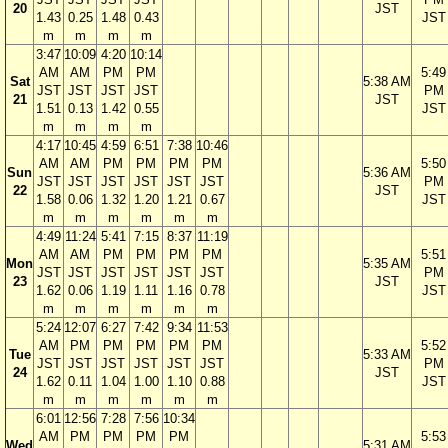
20
JST
1.43
0.25
1.48
0.43
JST
m
m
m
m
3:47
10:09
4:20
10:14
AM
AM
PM
PM
5:49
Sat
5:38 AM
JST
JST
JST
JST
PM
21
JST
1.51
0.13
1.42
0.55
JST
m
m
m
m
4:17
10:45
4:59
6:51
7:38
10:46
AM
AM
PM
PM
PM
PM
5:50
Sun
5:36 AM
JST
JST
JST
JST
JST
JST
PM
22
JST
1.58
0.06
1.32
1.20
1.21
0.67
JST
m
m
m
m
m
m
4:49
11:24
5:41
7:15
8:37
11:19
AM
AM
PM
PM
PM
PM
5:51
Mon
5:35 AM
JST
JST
JST
JST
JST
JST
PM
23
JST
1.62
0.06
1.19
1.11
1.16
0.78
JST
m
m
m
m
m
m
5:24
12:07
6:27
7:42
9:34
11:53
AM
PM
PM
PM
PM
PM
5:52
Tue
5:33 AM
JST
JST
JST
JST
JST
JST
PM
24
JST
1.62
0.11
1.04
1.00
1.10
0.88
JST
m
m
m
m
m
m
6:01
12:56
7:28
7:56
10:34
AM
PM
PM
PM
PM
5:53
Wed
5:31 AM