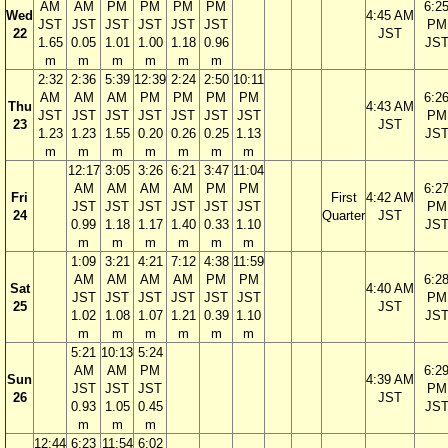
AM
AM
PM
PM
PM
PM
6:2
Wed
4:45 AM
JST
JST
JST
JST
JST
JST
PM
22
JST
1.65
0.05
1.01
1.00
1.18
0.96
JS
m
m
m
m
m
m
2:32
2:36
5:39
12:39
2:24
2:50
10:11
AM
AM
AM
PM
PM
PM
PM
6:2
Thu
4:43 AM
JST
JST
JST
JST
JST
JST
JST
PM
23
JST
1.23
1.23
1.55
0.20
0.26
0.25
1.13
JS
m
m
m
m
m
m
m
12:17
3:05
3:26
6:21
3:47
11:04
AM
AM
AM
AM
PM
PM
6:2
Fri
First
4:42 AM
JST
JST
JST
JST
JST
JST
PM
24
Quarter
JST
0.99
1.18
1.17
1.40
0.33
1.10
JS
m
m
m
m
m
m
1:09
3:21
4:21
7:12
4:38
11:59
AM
AM
AM
AM
PM
PM
6:2
Sat
4:40 AM
JST
JST
JST
JST
JST
JST
PM
25
JST
1.02
1.08
1.07
1.21
0.39
1.10
JS
m
m
m
m
m
m
5:21
10:13
5:24
AM
AM
PM
6:2
Sun
4:39 AM
JST
JST
JST
PM
26
JST
0.93
1.05
0.45
JS
m
m
m
12:44
6:23
11:54
6:02