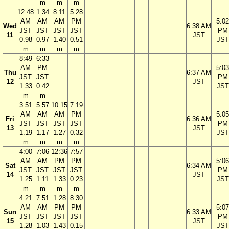
m
m
m
12:48
1:34
8:11
5:28
AM
AM
AM
PM
5:02
Wed
6:38 AM
JST
JST
JST
JST
PM
11
JST
0.98
0.97
1.40
0.51
JST
m
m
m
m
8:49
6:33
AM
PM
5:03
Thu
6:37 AM
JST
JST
PM
12
JST
1.33
0.42
JST
m
m
3:51
5:57
10:15
7:19
AM
AM
AM
PM
5:05
Fri
6:36 AM
JST
JST
JST
JST
PM
13
JST
1.19
1.17
1.27
0.32
JST
m
m
m
m
4:00
7:06
12:36
7:57
AM
AM
PM
PM
5:06
Sat
6:34 AM
JST
JST
JST
JST
PM
14
JST
1.25
1.11
1.33
0.23
JST
m
m
m
m
4:21
7:51
1:28
8:30
AM
AM
PM
PM
5:07
Sun
6:33 AM
JST
JST
JST
JST
PM
15
JST
1.28
1.03
1.43
0.15
JST