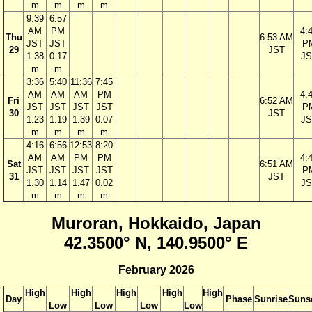
m
m
m
m
9:39
6:57
AM
PM
4:
Thu
6:53 AM
JST
JST
P
29
JST
1.38
0.17
JS
m
m
3:36
5:40
11:36
7:45
AM
AM
AM
PM
4:
Fri
6:52 AM
JST
JST
JST
JST
P
30
JST
1.23
1.19
1.39
0.07
JS
m
m
m
m
4:16
6:56
12:53
8:20
AM
AM
PM
PM
4:
Sat
6:51 AM
JST
JST
JST
JST
P
31
JST
1.30
1.14
1.47
0.02
JS
m
m
m
m
Muroran, Hokkaido, Japan
42.3500° N, 140.9500° E
February 2026
High
High
High
High
High
Day
Phase
Sunrise
Suns
Low
Low
Low
Low