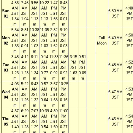
4:56
7:46
9:56
10:22
1:47
8:48
AM
AM
AM
AM
PM
PM
4:49
Sun
6:50 AM
JST
JST
JST
JST
JST
JST
PM
01
JST
1.34
1.04
1.13
1.13
1.56
0.01
JST
m
m
m
m
m
m
5:34
8:31
10:38
11:05
2:32
9:19
AM
AM
AM
AM
PM
PM
4:50
Mon
Full
6:49 AM
JST
JST
JST
JST
JST
JST
PM
02
Moon
JST
1.35
0.91
1.03
1.03
1.62
0.03
JST
m
m
m
m
m
m
3:48
4:12
6:11
9:14
11:33
11:36
3:15
9:51
AM
AM
AM
AM
AM
AM
PM
PM
4:52
Tue
6:48 AM
JST
JST
JST
JST
JST
JST
JST
JST
PM
03
JST
1.23
1.23
1.34
0.77
0.92
0.92
1.63
0.09
JST
m
m
m
m
m
m
m
m
4:06
5:22
6:43
9:57
3:57
10:25
AM
AM
AM
AM
PM
PM
4:53
Wed
6:47 AM
JST
JST
JST
JST
JST
JST
PM
04
JST
1.31
1.26
1.32
0.64
1.58
0.16
JST
m
m
m
m
m
m
4:37
6:29
7:07
10:39
4:39
11:00
AM
AM
AM
AM
PM
PM
4:54
Thu
6:45 AM
JST
JST
JST
JST
JST
JST
PM
05
JST
1.40
1.28
1.29
0.54
1.50
0.27
JST
m
m
m
m
m
m