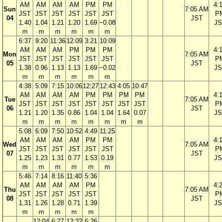
AM
AM
AM
AM
PM
PM
4:
Sun
7:05 AM
JST
JST
JST
JST
JST
JST
P
04
JST
1.40
1.04
1.21
1.20
1.69
−0.08
JS
m
m
m
m
m
m
6:37
9:20
11:36
12:09
3:21
10:09
AM
AM
AM
PM
PM
PM
4:
Mon
7:05 AM
JST
JST
JST
JST
JST
JST
P
05
JST
1.38
0.96
1.13
1.13
1.69
−0.02
JS
m
m
m
m
m
m
4:38
5:09
7:15
10:06
12:27
12:43
4:05
10:47
AM
AM
AM
AM
PM
PM
PM
PM
4:
Tue
7:05 AM
JST
JST
JST
JST
JST
JST
JST
JST
P
06
JST
1.21
1.20
1.35
0.86
1.04
1.04
1.64
0.07
JS
m
m
m
m
m
m
m
m
5:08
6:09
7:50
10:52
4:49
11:25
AM
AM
AM
AM
PM
PM
4:
Wed
7:05 AM
JST
JST
JST
JST
JST
JST
P
07
JST
1.25
1.23
1.31
0.77
1.53
0.19
JS
m
m
m
m
m
m
5:46
7:14
8:16
11:40
5:36
AM
AM
AM
AM
PM
4:
Thu
7:05 AM
JST
JST
JST
JST
JST
P
08
JST
1.31
1.26
1.28
0.71
1.39
JS
m
m
m
m
m
12:04
6:27
12:32
6:26