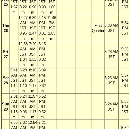
JST
JST
JST
JST
JST
PM
25
JST
1.57
0.22
0.90
0.90
1.06
JST
m
m
m
m
m
12:27
6:39
4:15
11:46
AM
AM
PM
PM
5:54
Thu
First
5:30 AM
JST
JST
JST
JST
PM
26
Quarter
JST
0.96
1.47
0.31
1.05
JST
m
m
m
m
12:58
7:20
5:15
AM
AM
PM
5:56
Fri
5:28 AM
JST
JST
JST
PM
27
JST
1.04
1.33
0.32
JST
m
m
m
3:41
5:28
8:16
6:09
AM
AM
AM
PM
5:57
Sat
5:26 AM
JST
JST
JST
JST
PM
28
JST
1.12
1.10
1.17
0.32
JST
m
m
m
m
2:31
6:24
11:57
6:52
AM
AM
AM
PM
5:58
Sun
5:24 AM
JST
JST
JST
JST
PM
29
JST
1.15
0.96
1.17
0.32
JST
m
m
m
m
2:59
7:02
12:54
7:21
AM
AM
PM
PM
5:59