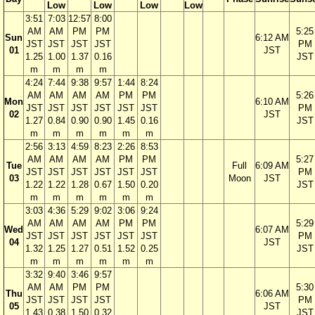
Low
Low
Low
Low
3:51
7:03
12:57
8:00
AM
AM
PM
PM
5:25
Sun
6:12 AM
JST
JST
JST
JST
PM
01
JST
1.25
1.00
1.37
0.16
JST
m
m
m
m
4:24
7:44
9:38
9:57
1:44
8:24
AM
AM
AM
AM
PM
PM
5:26
Mon
6:10 AM
JST
JST
JST
JST
JST
JST
PM
02
JST
1.27
0.84
0.90
0.90
1.45
0.16
JST
m
m
m
m
m
m
2:56
3:13
4:59
8:23
2:26
8:53
AM
AM
AM
AM
PM
PM
5:27
Tue
Full
6:09 AM
JST
JST
JST
JST
JST
JST
PM
03
Moon
JST
1.22
1.22
1.28
0.67
1.50
0.20
JST
m
m
m
m
m
m
3:03
4:36
5:29
9:02
3:06
9:24
AM
AM
AM
AM
PM
PM
5:29
Wed
6:07 AM
JST
JST
JST
JST
JST
JST
PM
04
JST
1.32
1.25
1.27
0.51
1.52
0.25
JST
m
m
m
m
m
m
3:32
9:40
3:46
9:57
AM
AM
PM
PM
5:30
Thu
6:06 AM
JST
JST
JST
JST
PM
05
JST
1.43
0.38
1.50
0.32
JST