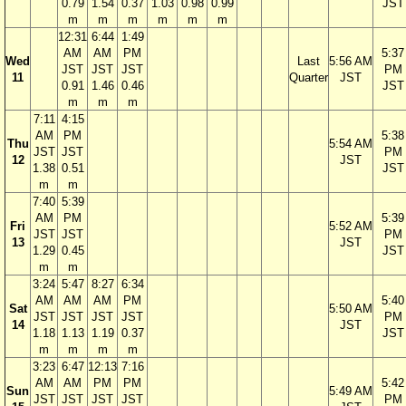
0.79
1.54
0.37
1.03
0.98
0.99
JST
m
m
m
m
m
m
12:31
6:44
1:49
AM
AM
PM
5:37
Wed
Last
5:56 AM
JST
JST
JST
PM
11
Quarter
JST
0.91
1.46
0.46
JST
m
m
m
7:11
4:15
AM
PM
5:38
Thu
5:54 AM
JST
JST
PM
12
JST
1.38
0.51
JST
m
m
7:40
5:39
AM
PM
5:39
Fri
5:52 AM
JST
JST
PM
13
JST
1.29
0.45
JST
m
m
3:24
5:47
8:27
6:34
AM
AM
AM
PM
5:40
Sat
5:50 AM
JST
JST
JST
JST
PM
14
JST
1.18
1.13
1.19
0.37
JST
m
m
m
m
3:23
6:47
12:13
7:16
AM
AM
PM
PM
5:42
Sun
5:49 AM
JST
JST
JST
JST
PM