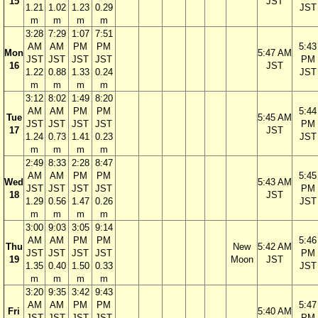
15
JST
1.21
1.02
1.23
0.29
JST
m
m
m
m
3:28
7:29
1:07
7:51
AM
AM
PM
PM
5:43
Mon
5:47 AM
JST
JST
JST
JST
PM
16
JST
1.22
0.88
1.33
0.24
JST
m
m
m
m
3:12
8:02
1:49
8:20
AM
AM
PM
PM
5:44
Tue
5:45 AM
JST
JST
JST
JST
PM
17
JST
1.24
0.73
1.41
0.23
JST
m
m
m
m
2:49
8:33
2:28
8:47
AM
AM
PM
PM
5:45
Wed
5:43 AM
JST
JST
JST
JST
PM
18
JST
1.29
0.56
1.47
0.26
JST
m
m
m
m
3:00
9:03
3:05
9:14
AM
AM
PM
PM
5:46
Thu
New
5:42 AM
JST
JST
JST
JST
PM
19
Moon
JST
1.35
0.40
1.50
0.33
JST
m
m
m
m
3:20
9:35
3:42
9:43
AM
AM
PM
PM
5:47
Fri
5:40 AM
JST
JST
JST
JST
PM