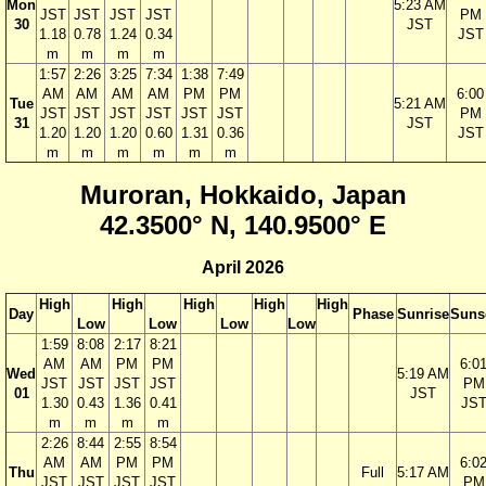
Mon
5:23 AM
JST
JST
JST
JST
PM
30
JST
1.18
0.78
1.24
0.34
JST
m
m
m
m
1:57
2:26
3:25
7:34
1:38
7:49
AM
AM
AM
AM
PM
PM
6:00
Tue
5:21 AM
JST
JST
JST
JST
JST
JST
PM
31
JST
1.20
1.20
1.20
0.60
1.31
0.36
JST
m
m
m
m
m
m
Muroran, Hokkaido, Japan
42.3500° N, 140.9500° E
April 2026
High
High
High
High
High
Day
Phase
Sunrise
Suns
Low
Low
Low
Low
1:59
8:08
2:17
8:21
AM
AM
PM
PM
6:0
Wed
5:19 AM
JST
JST
JST
JST
PM
01
JST
1.30
0.43
1.36
0.41
JS
m
m
m
m
2:26
8:44
2:55
8:54
AM
AM
PM
PM
6:0
Thu
Full
5:17 AM
JST
JST
JST
JST
PM