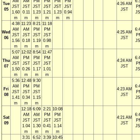
AM
AM
PM
PM
PM
PM
6:
Tue
4:26 AM
JST
JST
JST
JST
JST
JST
P
05
JST
1.60
0.11
1.23
1.21
1.23
0.94
J
m
m
m
m
m
m
4:38
11:23
8:21
11:18
AM
AM
PM
PM
6:
Wed
4:25 AM
JST
JST
JST
JST
P
06
JST
1.56
0.18
1.19
0.98
J
m
m
m
m
5:07
12:02
8:54
11:47
AM
PM
PM
PM
6:
Thu
4:24 AM
JST
JST
JST
JST
P
07
JST
1.50
0.26
1.17
1.01
J
m
m
m
m
5:36
12:48
9:30
AM
PM
PM
6:
Fri
4:23 AM
JST
JST
JST
P
08
JST
1.41
0.34
1.15
J
m
m
m
12:18
6:09
2:21
10:08
AM
AM
PM
PM
6:
Sat
4:21 AM
JST
JST
JST
JST
P
09
JST
1.04
1.30
0.41
1.14
J
m
m
m
m
3:31
6:52
3:39
10:45