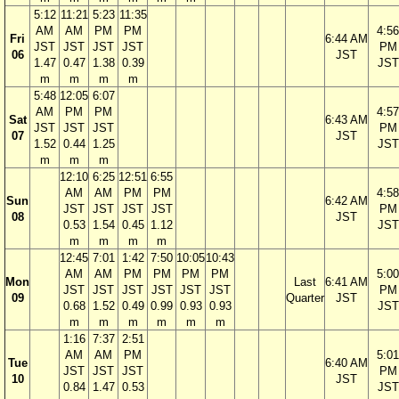
5:12
11:21
5:23
11:35
AM
AM
PM
PM
4:56
Fri
6:44 AM
JST
JST
JST
JST
PM
06
JST
1.47
0.47
1.38
0.39
JST
m
m
m
m
5:48
12:05
6:07
AM
PM
PM
4:57
Sat
6:43 AM
JST
JST
JST
PM
07
JST
1.52
0.44
1.25
JST
m
m
m
12:10
6:25
12:51
6:55
AM
AM
PM
PM
4:58
Sun
6:42 AM
JST
JST
JST
JST
PM
08
JST
0.53
1.54
0.45
1.12
JST
m
m
m
m
12:45
7:01
1:42
7:50
10:05
10:43
AM
AM
PM
PM
PM
PM
5:00
Mon
Last
6:41 AM
JST
JST
JST
JST
JST
JST
PM
09
Quarter
JST
0.68
1.52
0.49
0.99
0.93
0.93
JST
m
m
m
m
m
m
1:16
7:37
2:51
AM
AM
PM
5:01
Tue
6:40 AM
JST
JST
JST
PM
10
JST
0.84
1.47
0.53
JST