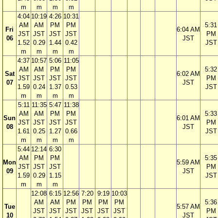
m
m
m
m
4:04
10:19
4:26
10:31
AM
AM
PM
PM
5:31
Fri
6:04 AM
JST
JST
JST
JST
PM
06
JST
1.52
0.29
1.44
0.42
JST
m
m
m
m
4:37
10:57
5:06
11:05
AM
AM
PM
PM
5:32
Sat
6:02 AM
JST
JST
JST
JST
PM
07
JST
1.59
0.24
1.37
0.53
JST
m
m
m
m
5:11
11:35
5:47
11:38
AM
AM
PM
PM
5:33
Sun
6:01 AM
JST
JST
JST
JST
PM
08
JST
1.61
0.25
1.27
0.66
JST
m
m
m
m
5:44
12:14
6:30
AM
PM
PM
5:35
Mon
5:59 AM
JST
JST
JST
PM
09
JST
1.59
0.29
1.15
JST
m
m
m
12:08
6:15
12:56
7:20
9:19
10:03
AM
AM
PM
PM
PM
PM
5:36
Tue
5:57 AM
JST
JST
JST
JST
JST
JST
PM
10
JST