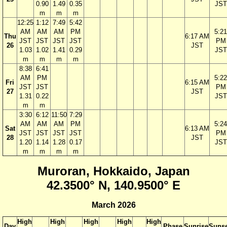
0.90
1.49
0.35
JST
m
m
m
12:25
1:12
7:49
5:42
AM
AM
AM
PM
5:21
Thu
6:17 AM
JST
JST
JST
JST
PM
26
JST
1.03
1.02
1.41
0.29
JST
m
m
m
m
8:38
6:41
AM
PM
5:22
Fri
6:15 AM
JST
JST
PM
27
JST
1.31
0.22
JST
m
m
3:30
6:12
11:50
7:29
AM
AM
AM
PM
5:24
Sat
6:13 AM
JST
JST
JST
JST
PM
28
JST
1.20
1.14
1.28
0.17
JST
m
m
m
m
Muroran, Hokkaido, Japan
42.3500° N, 140.9500° E
March 2026
High
High
High
High
High
Day
Phase
Sunrise
Sunse