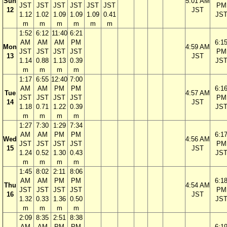
Sun
5:01 AM
JST
JST
JST
JST
JST
JST
PM
12
JST
1.12
1.02
1.09
1.09
1.09
0.41
JS
m
m
m
m
m
m
1:52
6:12
11:40
6:21
AM
AM
AM
PM
6:1
Mon
4:59 AM
JST
JST
JST
JST
PM
13
JST
1.14
0.88
1.13
0.39
JS
m
m
m
m
1:17
6:55
12:40
7:00
AM
AM
PM
PM
6:1
Tue
4:57 AM
JST
JST
JST
JST
PM
14
JST
1.18
0.71
1.22
0.39
JS
m
m
m
m
1:27
7:30
1:29
7:34
AM
AM
PM
PM
6:1
Wed
4:56 AM
JST
JST
JST
JST
PM
15
JST
1.24
0.52
1.30
0.43
JS
m
m
m
m
1:45
8:02
2:11
8:06
AM
AM
PM
PM
6:1
Thu
4:54 AM
JST
JST
JST
JST
PM
16
JST
1.32
0.33
1.36
0.50
JS
m
m
m
m
2:09
8:35
2:51
8:38
AM
AM
PM
PM
6:1