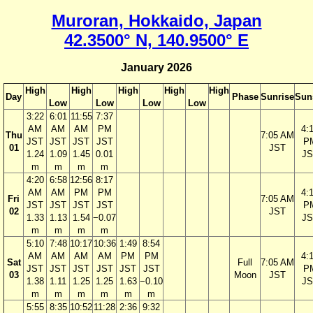
Muroran, Hokkaido, Japan
42.3500° N, 140.9500° E
January 2026
High
High
High
High
High
Day
Phase
Sunrise
Sun
Low
Low
Low
Low
3:22
6:01
11:55
7:37
AM
AM
AM
PM
4:
Thu
7:05 AM
JST
JST
JST
JST
P
01
JST
1.24
1.09
1.45
0.01
JS
m
m
m
m
4:20
6:58
12:56
8:17
AM
AM
PM
PM
4:
Fri
7:05 AM
JST
JST
JST
JST
P
02
JST
1.33
1.13
1.54
−0.07
JS
m
m
m
m
5:10
7:48
10:17
10:36
1:49
8:54
AM
AM
AM
AM
PM
PM
4:
Sat
Full
7:05 AM
JST
JST
JST
JST
JST
JST
P
03
Moon
JST
1.38
1.11
1.25
1.25
1.63
−0.10
JS
m
m
m
m
m
m
5:55
8:35
10:52
11:28
2:36
9:32