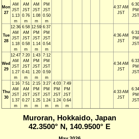
AM
AM
AM
PM
6:3
Mon
4:37 AM
JST
JST
JST
JST
PM
27
JST
1.13
0.76
1.08
0.50
JS
m
m
m
m
12:36
6:58
12:59
6:37
AM
AM
PM
PM
6:3
Tue
4:36 AM
JST
JST
JST
JST
PM
28
JST
1.18
0.58
1.14
0.54
JS
m
m
m
m
12:47
7:20
1:43
7:12
AM
AM
PM
PM
6:3
Wed
4:34 AM
JST
JST
JST
JST
PM
29
JST
1.27
0.41
1.20
0.59
JS
m
m
m
m
1:16
7:51
2:15
3:27
4:03
7:49
AM
AM
PM
PM
PM
PM
6:3
Thu
4:33 AM
JST
JST
JST
JST
JST
JST
PM
30
JST
1.37
0.27
1.25
1.24
1.24
0.64
JS
m
m
m
m
m
m
Muroran, Hokkaido, Japan
42.3500° N, 140.9500° E
May 2026