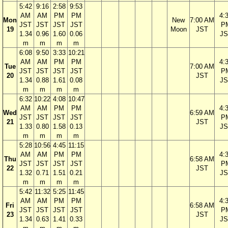
5:42
9:16
2:58
9:53
AM
AM
PM
PM
4:
Mon
New
7:00 AM
JST
JST
JST
JST
P
19
Moon
JST
1.34
0.96
1.60
0.06
JS
m
m
m
m
6:08
9:50
3:33
10:21
AM
AM
PM
PM
4:
Tue
7:00 AM
JST
JST
JST
JST
P
20
JST
1.34
0.88
1.61
0.08
JS
m
m
m
m
6:32
10:22
4:08
10:47
AM
AM
PM
PM
4:
Wed
6:59 AM
JST
JST
JST
JST
P
21
JST
1.33
0.80
1.58
0.13
JS
m
m
m
m
5:28
10:56
4:45
11:15
AM
AM
PM
PM
4:
Thu
6:58 AM
JST
JST
JST
JST
P
22
JST
1.32
0.71
1.51
0.21
JS
m
m
m
m
5:42
11:32
5:25
11:45
AM
AM
PM
PM
4:
Fri
6:58 AM
JST
JST
JST
JST
P
23
JST
1.34
0.63
1.41
0.33
JS