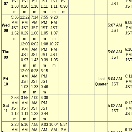
JST
JST
JST
JST
JST
JST
PM
07
JST
1.58
0.20
1.16
1.11
1.11
0.90
JS
m
m
m
m
m
m
5:36
12:22
7:14
7:55
9:28
AM
PM
PM
PM
PM
6:0
Wed
5:07 AM
JST
JST
JST
JST
JST
PM
08
JST
1.52
0.29
1.06
1.05
1.07
JS
m
m
m
m
m
12:00
6:02
1:08
10:27
AM
AM
PM
PM
6:1
Thu
5:06 AM
JST
JST
JST
JST
PM
09
JST
0.97
1.43
0.39
1.05
JS
m
m
m
m
12:09
6:28
3:15
AM
AM
PM
6:1
Fri
Last
5:04 AM
JST
JST
JST
PM
10
Quarter
JST
1.03
1.33
0.46
JS
m
m
m
2:58
3:55
7:00
4:38
AM
AM
AM
PM
6:1
Sat
5:02 AM
JST
JST
JST
JST
PM
11
JST
1.12
1.11
1.22
0.44
JS
m
m
m
m
2:23
5:16
7:58
9:03
10:04
5:34
AM
AM
AM
AM
AM
PM
6:1