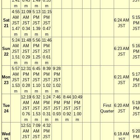
1.41
0.43
1.49
0.33
JST
m
m
m
m
4:55
11:09
5:13
11:15
AM
AM
PM
PM
5:15
Sat
6:24 AM
JST
JST
JST
JST
PM
21
JST
1.47
0.34
1.39
0.47
JST
m
m
m
m
5:24
11:48
5:56
11:46
AM
AM
PM
PM
5:16
Sun
6:23 AM
JST
JST
JST
JST
PM
22
JST
1.51
0.29
1.25
0.61
JST
m
m
m
m
5:57
12:31
6:45
8:39
9:28
AM
PM
PM
PM
PM
5:17
Mon
6:21 AM
JST
JST
JST
JST
JST
PM
23
JST
1.53
0.28
1.10
1.02
1.02
JST
m
m
m
m
m
12:19
6:32
1:24
7:46
8:44
10:49
AM
AM
PM
PM
PM
PM
5:19
Tue
First
6:20 AM
JST
JST
JST
JST
JST
JST
PM
24
Quarter
JST
0.76
1.53
0.31
0.93
0.92
1.00
JST
m
m
m
m
m
m
12:51
7:09
4:32
AM
AM
PM
5:20
Wed
6:18 AM
JST
JST
JST
PM
25
JST