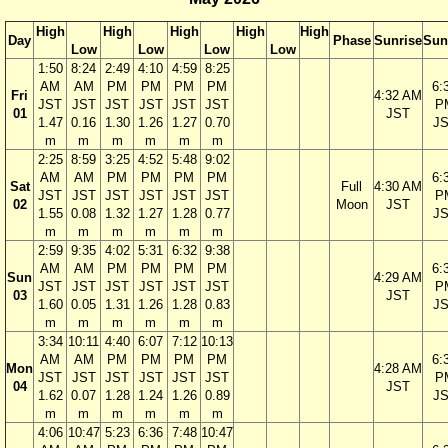
High
High
High
High
High
Day
Phase
Sunrise
Sun
Low
Low
Low
Low
1:50
8:24
2:49
4:10
4:59
8:25
AM
AM
PM
PM
PM
PM
6:
Fri
4:32 AM
JST
JST
JST
JST
JST
JST
P
01
JST
1.47
0.16
1.30
1.26
1.27
0.70
J
m
m
m
m
m
m
2:25
8:59
3:25
4:52
5:48
9:02
AM
AM
PM
PM
PM
PM
6:
Sat
Full
4:30 AM
JST
JST
JST
JST
JST
JST
P
02
Moon
JST
1.55
0.08
1.32
1.27
1.28
0.77
J
m
m
m
m
m
m
2:59
9:35
4:02
5:31
6:32
9:38
AM
AM
PM
PM
PM
PM
6:
Sun
4:29 AM
JST
JST
JST
JST
JST
JST
P
03
JST
1.60
0.05
1.31
1.26
1.28
0.83
J
m
m
m
m
m
m
3:34
10:11
4:40
6:07
7:12
10:13
AM
AM
PM
PM
PM
PM
6:
Mon
4:28 AM
JST
JST
JST
JST
JST
JST
P
04
JST
1.62
0.07
1.28
1.24
1.26
0.89
J
m
m
m
m
m
m
4:06
10:47
5:23
6:36
7:48
10:47