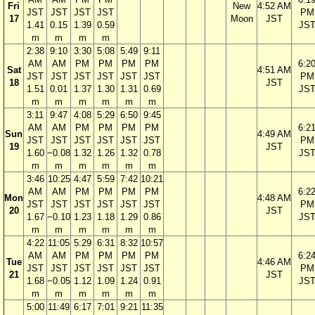
Fri
New
4:52 AM
JST
JST
JST
JST
PM
17
Moon
JST
1.41
0.15
1.39
0.59
JS
m
m
m
m
2:38
9:10
3:30
5:08
5:49
9:11
AM
AM
PM
PM
PM
PM
6:2
Sat
4:51 AM
JST
JST
JST
JST
JST
JST
PM
18
JST
1.51
0.01
1.37
1.30
1.31
0.69
JS
m
m
m
m
m
m
3:11
9:47
4:08
5:29
6:50
9:45
AM
AM
PM
PM
PM
PM
6:2
Sun
4:49 AM
JST
JST
JST
JST
JST
JST
PM
19
JST
1.60
−0.08
1.32
1.26
1.32
0.78
JS
m
m
m
m
m
m
3:46
10:25
4:47
5:59
7:42
10:21
AM
AM
PM
PM
PM
PM
6:2
Mon
4:48 AM
JST
JST
JST
JST
JST
JST
PM
20
JST
1.67
−0.10
1.23
1.18
1.29
0.86
JS
m
m
m
m
m
m
4:22
11:05
5:29
6:31
8:32
10:57
AM
AM
PM
PM
PM
PM
6:2
Tue
4:46 AM
JST
JST
JST
JST
JST
JST
PM
21
JST
1.68
−0.05
1.12
1.09
1.24
0.91
JS
m
m
m
m
m
m
5:00
11:49
6:17
7:01
9:21
11:35