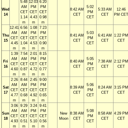
5:48
12:03
6:20
AM
PM
PM
5:02
Wed
8:42 AM
5:33 AM
12:46
CET
CET
CET
PM
14
CET
CET
PM CE
1.14
4.43
0.98
CET
m
m
m
12:41
6:56
1:08
7:23
AM
AM
PM
PM
5:03
Thu
8:41 AM
6:41 AM
1:22 PM
CET
CET
CET
CET
PM
15
CET
CET
CET
4.45
1.04
4.53
0.90
CET
m
m
m
m
1:39
7:54
2:01
8:15
AM
AM
PM
PM
5:05
Fri
8:40 AM
7:38 AM
2:12 PM
CET
CET
CET
CET
PM
16
CET
CET
CET
4.60
0.87
4.72
0.77
CET
m
m
m
m
2:26
8:44
2:45
9:00
AM
AM
PM
PM
5:06
Sat
8:39 AM
8:24 AM
3:15 PM
CET
CET
CET
CET
PM
17
CET
CET
CET
4.77
0.68
4.92
0.65
CET
m
m
m
m
3:06
9:29
3:24
9:41
AM
AM
PM
PM
5:08
Sun
New
8:38 AM
8:58 AM
4:29 PM
CET
CET
CET
CET
PM
18
Moon
CET
CET
CET
4.93
0.51
5.10
0.56
CET
m
m
m
m