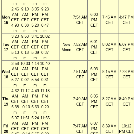
m
m
m
m
2:46
9:10
3:05
9:23
AM
AM
PM
PM
6:00
Mon
7:54 AM
7:46 AM
4:47 PM
CET
CET
CET
CET
PM
16
CET
CET
CET
4.93
0.38
5.20
0.47
CET
m
m
m
m
3:23
9:53
3:41
10:02
AM
AM
PM
PM
6:01
Tue
New
7:52 AM
8:02 AM
6:07 PM
CET
CET
CET
CET
PM
17
Moon
CET
CET
CET
5.13
0.18
5.39
0.37
CET
m
m
m
m
3:58
10:33
4:14
10:40
AM
AM
PM
PM
6:03
Wed
7:51 AM
8:15 AM
7:28 PM
CET
CET
CET
CET
PM
18
CET
CET
CET
5.27
0.02
5.54
0.31
CET
m
m
m
m
4:32
11:12
4:49
11:18
AM
AM
PM
PM
6:05
Thu
7:49 AM
8:27 AM
8:49 PM
CET
CET
CET
CET
PM
19
CET
CET
CET
5.38
−0.10
5.63
0.29
CET
m
m
m
m
5:07
11:51
5:24
11:55
AM
AM
PM
PM
6:07
Fri
7:47 AM
8:39 AM
10:12
CET
CET
CET
CET
PM
20
CET
CET
PM CET