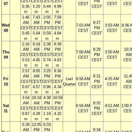
CEST
CEST
CEST
CEST
PM
07
CEST
CEST
CES
0.36
5.20
0.44
4.99
CEST
m
m
m
m
1:46
7:43
2:05
7:59
AM
AM
PM
PM
8:27
Wed
7:03 AM
3:03 AM
9:36 
CEST
CEST
CEST
CEST
PM
08
CEST
CEST
CES
0.45
5.04
0.59
4.84
CEST
m
m
m
m
2:16
8:19
2:38
8:39
AM
AM
PM
PM
8:29
10:3
Thu
7:00 AM
3:50 AM
CEST
CEST
CEST
CEST
PM
AM
09
CEST
CEST
0.53
4.85
0.74
4.63
CEST
CES
m
m
m
m
2:57
9:05
3:25
9:36
AM
AM
PM
PM
8:31
11:4
Fri
Last
6:58 AM
4:25 AM
CEST
CEST
CEST
CEST
PM
AM
10
Quarter
CEST
CEST
0.67
4.57
0.96
4.34
CEST
CES
m
m
m
m
3:54
10:18
4:38
10:59
AM
AM
PM
PM
8:32
Sat
6:56 AM
4:51 AM
1:00 
CEST
CEST
CEST
CEST
PM
11
CEST
CEST
CES
0.87
4.28
1.19
4.10
CEST
m
m
m
m
5:38
12:05
6:33
AM
PM
PM
8:34