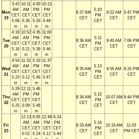
3:43
10:11
4:00
10:21
AM
AM
PM
PM
5:10
Mon
8:37 AM
9:22 AM
5:47 PM
CET
CET
CET
CET
PM
19
CET
CET
CET
5.06
0.35
5.26
0.49
CET
m
m
m
m
4:19
10:52
4:35
11:00
AM
AM
PM
PM
5:11
Tue
8:36 AM
9:40 AM
7:06 PM
CET
CET
CET
CET
PM
20
CET
CET
CET
5.16
0.21
5.39
0.46
CET
m
m
m
m
4:54
11:32
5:10
11:37
AM
AM
PM
PM
5:13
Wed
8:35 AM
9:55 AM
8:25 PM
CET
CET
CET
CET
PM
21
CET
CET
CET
5.23
0.12
5.46
0.47
CET
m
m
m
m
5:29
12:11
5:46
AM
PM
PM
5:15
Thu
8:34 AM
10:07 AM
9:44 PM
CET
CET
CET
PM
22
CET
CET
CET
5.25
0.09
5.48
CET
m
m
m
12:13
6:05
12:49
6:24
AM
AM
PM
PM
5:16
Fri
8:33 AM
10:19 AM
11:03
CET
CET
CET
CET
PM
23
CET
CET
PM CE
0.52
5.24
0.12
5.44
CET