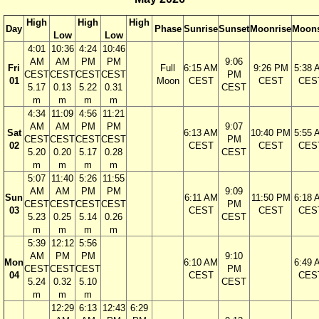
High
High
High
Day
Phase
Sunrise
Sunset
Moonrise
Moons
Low
Low
4:01
10:36
4:24
10:46
AM
AM
PM
PM
9:06
Fri
Full
6:15 AM
9:26 PM
5:38 
CEST
CEST
CEST
CEST
PM
01
Moon
CEST
CEST
CES
5.17
0.13
5.22
0.31
CEST
m
m
m
m
4:34
11:09
4:56
11:21
AM
AM
PM
PM
9:07
Sat
6:13 AM
10:40 PM
5:55 
CEST
CEST
CEST
CEST
PM
02
CEST
CEST
CES
5.20
0.20
5.17
0.28
CEST
m
m
m
m
5:07
11:40
5:26
11:55
AM
AM
PM
PM
9:09
Sun
6:11 AM
11:50 PM
6:18 
CEST
CEST
CEST
CEST
PM
03
CEST
CEST
CES
5.23
0.25
5.14
0.26
CEST
m
m
m
m
5:39
12:12
5:56
AM
PM
PM
9:10
Mon
6:10 AM
6:49 
CEST
CEST
CEST
PM
04
CEST
CES
5.24
0.32
5.10
CEST
m
m
m
12:29
6:13
12:43
6:29