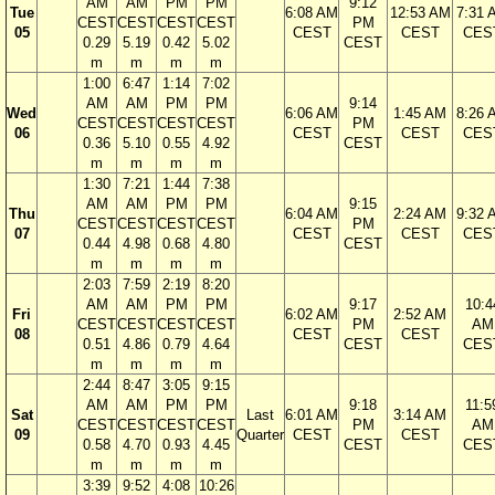
AM
AM
PM
PM
9:12
Tue
6:08 AM
12:53 AM
7:31 
CEST
CEST
CEST
CEST
PM
05
CEST
CEST
CES
0.29
5.19
0.42
5.02
CEST
m
m
m
m
1:00
6:47
1:14
7:02
AM
AM
PM
PM
9:14
Wed
6:06 AM
1:45 AM
8:26 
CEST
CEST
CEST
CEST
PM
06
CEST
CEST
CES
0.36
5.10
0.55
4.92
CEST
m
m
m
m
1:30
7:21
1:44
7:38
AM
AM
PM
PM
9:15
Thu
6:04 AM
2:24 AM
9:32 
CEST
CEST
CEST
CEST
PM
07
CEST
CEST
CES
0.44
4.98
0.68
4.80
CEST
m
m
m
m
2:03
7:59
2:19
8:20
AM
AM
PM
PM
9:17
10:4
Fri
6:02 AM
2:52 AM
CEST
CEST
CEST
CEST
PM
AM
08
CEST
CEST
0.51
4.86
0.79
4.64
CEST
CES
m
m
m
m
2:44
8:47
3:05
9:15
AM
AM
PM
PM
9:18
11:5
Sat
Last
6:01 AM
3:14 AM
CEST
CEST
CEST
CEST
PM
AM
09
Quarter
CEST
CEST
0.58
4.70
0.93
4.45
CEST
CES
m
m
m
m
3:39
9:52
4:08
10:26