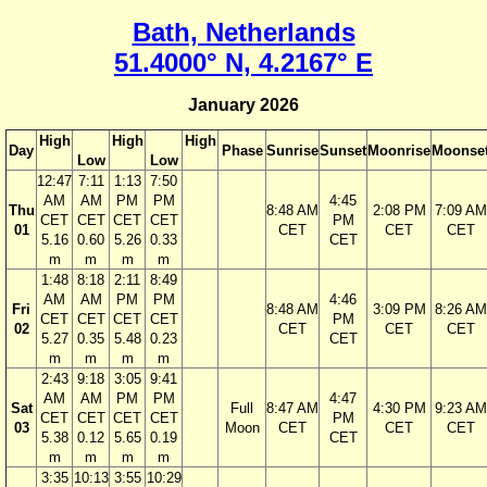
Bath, Netherlands
51.4000° N, 4.2167° E
January 2026
High
High
High
Day
Phase
Sunrise
Sunset
Moonrise
Moonse
Low
Low
12:47
7:11
1:13
7:50
AM
AM
PM
PM
4:45
Thu
8:48 AM
2:08 PM
7:09 AM
CET
CET
CET
CET
PM
01
CET
CET
CET
5.16
0.60
5.26
0.33
CET
m
m
m
m
1:48
8:18
2:11
8:49
AM
AM
PM
PM
4:46
Fri
8:48 AM
3:09 PM
8:26 AM
CET
CET
CET
CET
PM
02
CET
CET
CET
5.27
0.35
5.48
0.23
CET
m
m
m
m
2:43
9:18
3:05
9:41
AM
AM
PM
PM
4:47
Sat
Full
8:47 AM
4:30 PM
9:23 AM
CET
CET
CET
CET
PM
03
Moon
CET
CET
CET
5.38
0.12
5.65
0.19
CET
m
m
m
m
3:35
10:13
3:55
10:29