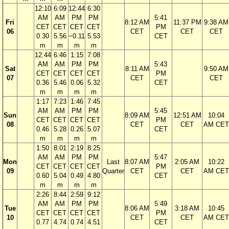
12:10
6:09
12:44
6:30
AM
AM
PM
PM
5:41
Fri
8:12 AM
11:37 PM
9:38 AM
CET
CET
CET
CET
PM
06
CET
CET
CET
0.30
5.56
−0.11
5.53
CET
m
m
m
m
12:44
6:46
1:15
7:08
AM
AM
PM
PM
5:43
Sat
8:11 AM
9:50 AM
CET
CET
CET
CET
PM
07
CET
CET
0.36
5.46
0.06
5.32
CET
m
m
m
m
1:17
7:23
1:46
7:45
AM
AM
PM
PM
5:45
Sun
8:09 AM
12:51 AM
10:04
CET
CET
CET
CET
PM
08
CET
CET
AM CET
0.46
5.28
0.26
5.07
CET
m
m
m
m
1:50
8:01
2:19
8:25
AM
AM
PM
PM
5:47
Mon
Last
8:07 AM
2:05 AM
10:22
CET
CET
CET
CET
PM
09
Quarter
CET
CET
AM CET
0.60
5.04
0.49
4.80
CET
m
m
m
m
2:26
8:44
2:59
9:12
AM
AM
PM
PM
5:49
Tue
8:06 AM
3:18 AM
10:45
CET
CET
CET
CET
PM
10
CET
CET
AM CET
0.77
4.74
0.74
4.51
CET