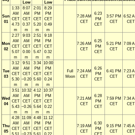
Low
Low
1:33
8:07
2:01
8:29
AM
AM
PM
PM
6:23
Sun
7:28 AM
3:57 PM
6:52 
CET
CET
CET
CET
PM
01
CET
CET
CET
4.73
0.37
5.20
0.49
CET
m
m
m
m
2:27
9:03
2:51
9:18
AM
AM
PM
PM
6:25
Mon
7:26 AM
5:21 PM
7:09 
CET
CET
CET
CET
PM
02
CET
CET
CET
5.07
0.00
5.47
0.32
CET
m
m
m
m
3:12
9:51
3:34
10:00
AM
AM
PM
PM
6:26
Tue
Full
7:24 AM
6:41 PM
7:23 
CET
CET
CET
CET
PM
03
Moon
CET
CET
CET
5.30
−0.20
5.60
0.24
CET
m
m
m
m
3:51
10:32
4:12
10:37
AM
AM
PM
PM
6:28
Wed
7:21 AM
7:59 PM
7:34 
CET
CET
CET
CET
PM
04
CET
CET
CET
5.43
−0.26
5.64
0.22
CET
m
m
m
m
4:28
11:09
4:48
11:12
AM
AM
PM
PM
6:30
Thu
7:19 AM
9:15 PM
7:45 
CET
CET
CET
CET
PM
05
CET
CET
CET
5.51
−0.23
5.61
0.22
CET