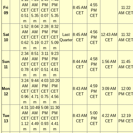
AM
AM
PM
PM
4:55
Fri
8:45 AM
11:22
CET
CET
CET
CET
PM
09
CET
AM CE
0.51
5.35
0.07
5.35
CET
m
m
m
m
1:52
8:04
2:28
8:32
AM
AM
PM
PM
4:56
Sat
Last
8:45 AM
12:43 AM
11:32
CET
CET
CET
CET
PM
10
Quarter
CET
CET
AM CE
0.62
5.19
0.27
5.09
CET
m
m
m
m
2:34
8:51
3:11
9:23
AM
AM
PM
PM
4:58
Sun
8:44 AM
1:56 AM
11:45
CET
CET
CET
CET
PM
11
CET
CET
AM CE
0.78
4.97
0.51
4.81
CET
m
m
m
m
3:24
9:44
4:03
10:20
AM
AM
PM
PM
4:59
Mon
8:43 AM
3:09 AM
12:00
CET
CET
CET
CET
PM
12
CET
CET
PM CE
0.96
4.71
0.75
4.56
CET
m
m
m
m
4:31
10:49
5:08
11:30
AM
AM
PM
PM
5:00
Tue
8:43 AM
4:22 AM
12:19
CET
CET
CET
CET
PM
13
CET
CET
PM CE
1.12
4.49
0.93
4.41
CET
m
m
m
m