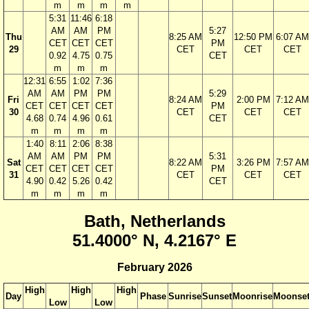
m
m
m
m
5:31
11:46
6:18
AM
AM
PM
5:27
Thu
8:25 AM
12:50 PM
6:07 AM
CET
CET
CET
PM
29
CET
CET
CET
0.92
4.75
0.75
CET
m
m
m
12:31
6:55
1:02
7:36
AM
AM
PM
PM
5:29
Fri
8:24 AM
2:00 PM
7:12 AM
CET
CET
CET
CET
PM
30
CET
CET
CET
4.68
0.74
4.96
0.61
CET
m
m
m
m
1:40
8:11
2:06
8:38
AM
AM
PM
PM
5:31
Sat
8:22 AM
3:26 PM
7:57 AM
CET
CET
CET
CET
PM
31
CET
CET
CET
4.90
0.42
5.26
0.42
CET
m
m
m
m
Bath, Netherlands
51.4000° N, 4.2167° E
February 2026
High
High
High
Day
Phase
Sunrise
Sunset
Moonrise
Moonse
Low
Low