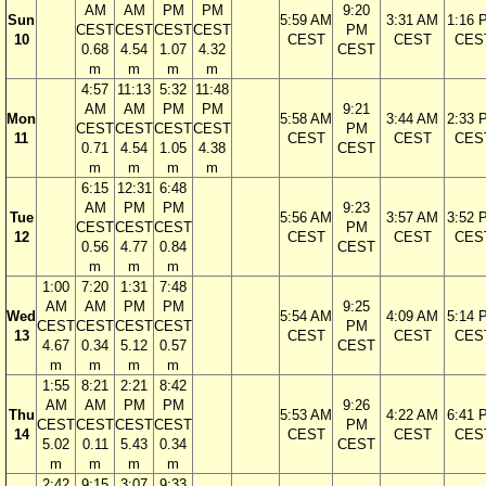
AM
AM
PM
PM
9:20
Sun
5:59 AM
3:31 AM
1:16 
CEST
CEST
CEST
CEST
PM
10
CEST
CEST
CES
0.68
4.54
1.07
4.32
CEST
m
m
m
m
4:57
11:13
5:32
11:48
AM
AM
PM
PM
9:21
Mon
5:58 AM
3:44 AM
2:33 
CEST
CEST
CEST
CEST
PM
11
CEST
CEST
CES
0.71
4.54
1.05
4.38
CEST
m
m
m
m
6:15
12:31
6:48
AM
PM
PM
9:23
Tue
5:56 AM
3:57 AM
3:52 
CEST
CEST
CEST
PM
12
CEST
CEST
CES
0.56
4.77
0.84
CEST
m
m
m
1:00
7:20
1:31
7:48
AM
AM
PM
PM
9:25
Wed
5:54 AM
4:09 AM
5:14 
CEST
CEST
CEST
CEST
PM
13
CEST
CEST
CES
4.67
0.34
5.12
0.57
CEST
m
m
m
m
1:55
8:21
2:21
8:42
AM
AM
PM
PM
9:26
Thu
5:53 AM
4:22 AM
6:41 
CEST
CEST
CEST
CEST
PM
14
CEST
CEST
CES
5.02
0.11
5.43
0.34
CEST
m
m
m
m
2:42
9:15
3:07
9:33