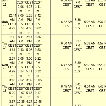
Sun
6:54 AM
5:11 AM
2:18 
CEST
CEST
CEST
PM
12
CEST
CEST
CES
0.96
4.27
1.11
CEST
m
m
m
12:44
7:05
1:25
7:42
AM
AM
PM
PM
8:36
Mon
6:52 AM
5:26 AM
3:37 
CEST
CEST
CEST
CEST
PM
13
CEST
CEST
CES
4.22
0.74
4.65
0.82
CEST
m
m
m
m
1:50
8:11
2:17
8:36
AM
AM
PM
PM
8:37
Tue
6:50 AM
5:39 AM
4:57 
CEST
CEST
CEST
CEST
PM
14
CEST
CEST
CES
4.61
0.43
5.08
0.53
CEST
m
m
m
m
2:37
9:05
3:00
9:22
AM
AM
PM
PM
8:39
Wed
6:47 AM
5:52 AM
6:20 
CEST
CEST
CEST
CEST
PM
15
CEST
CEST
CES
4.99
0.14
5.41
0.32
CEST
m
m
m
m
3:18
9:52
3:39
10:05
AM
AM
PM
PM
8:41
Thu
6:45 AM
6:04 AM
7:46 
CEST
CEST
CEST
CEST
PM
16
CEST
CEST
CES
5.29
−0.07
5.63
0.17
CEST
m
m
m
m
3:57
10:35
4:17
10:48
AM
AM
PM
PM
8:42