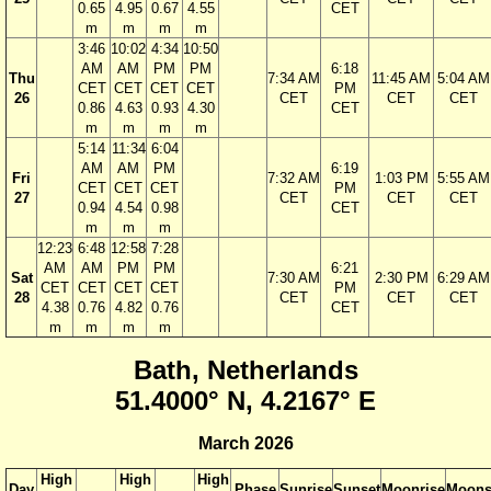
0.65
4.95
0.67
4.55
CET
m
m
m
m
3:46
10:02
4:34
10:50
AM
AM
PM
PM
6:18
Thu
7:34 AM
11:45 AM
5:04 AM
CET
CET
CET
CET
PM
26
CET
CET
CET
0.86
4.63
0.93
4.30
CET
m
m
m
m
5:14
11:34
6:04
AM
AM
PM
6:19
Fri
7:32 AM
1:03 PM
5:55 AM
CET
CET
CET
PM
27
CET
CET
CET
0.94
4.54
0.98
CET
m
m
m
12:23
6:48
12:58
7:28
AM
AM
PM
PM
6:21
Sat
7:30 AM
2:30 PM
6:29 AM
CET
CET
CET
CET
PM
28
CET
CET
CET
4.38
0.76
4.82
0.76
CET
m
m
m
m
Bath, Netherlands
51.4000° N, 4.2167° E
March 2026
High
High
High
Day
Phase
Sunrise
Sunset
Moonrise
Moons