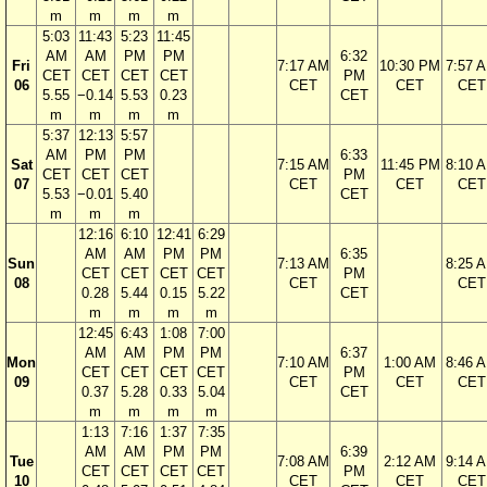
m
m
m
m
5:03
11:43
5:23
11:45
AM
AM
PM
PM
6:32
Fri
7:17 AM
10:30 PM
7:57 
CET
CET
CET
CET
PM
06
CET
CET
CET
5.55
−0.14
5.53
0.23
CET
m
m
m
m
5:37
12:13
5:57
AM
PM
PM
6:33
Sat
7:15 AM
11:45 PM
8:10 
CET
CET
CET
PM
07
CET
CET
CET
5.53
−0.01
5.40
CET
m
m
m
12:16
6:10
12:41
6:29
AM
AM
PM
PM
6:35
Sun
7:13 AM
8:25 
CET
CET
CET
CET
PM
08
CET
CET
0.28
5.44
0.15
5.22
CET
m
m
m
m
12:45
6:43
1:08
7:00
AM
AM
PM
PM
6:37
Mon
7:10 AM
1:00 AM
8:46 
CET
CET
CET
CET
PM
09
CET
CET
CET
0.37
5.28
0.33
5.04
CET
m
m
m
m
1:13
7:16
1:37
7:35
AM
AM
PM
PM
6:39
Tue
7:08 AM
2:12 AM
9:14 
CET
CET
CET
CET
PM
10
CET
CET
CET