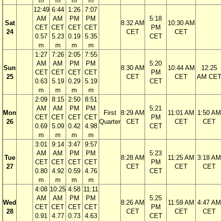
m
m
m
m
12:49
6:44
1:26
7:07
AM
AM
PM
PM
5:18
Sat
8:32 AM
10:30 AM
CET
CET
CET
CET
PM
24
CET
CET
0.57
5.23
0.19
5.35
CET
m
m
m
m
1:27
7:26
2:05
7:55
AM
AM
PM
PM
5:20
Sun
8:30 AM
10:44 AM
12:25
CET
CET
CET
CET
PM
25
CET
CET
AM CE
0.63
5.19
0.29
5.19
CET
m
m
m
m
2:09
8:15
2:50
8:51
AM
AM
PM
PM
5:21
Mon
First
8:29 AM
11:01 AM
1:50 AM
CET
CET
CET
CET
PM
26
Quarter
CET
CET
CET
0.69
5.09
0.42
4.98
CET
m
m
m
m
3:01
9:14
3:47
9:57
AM
AM
PM
PM
5:23
Tue
8:28 AM
11:25 AM
3:18 AM
CET
CET
CET
CET
PM
27
CET
CET
CET
0.80
4.92
0.59
4.76
CET
m
m
m
m
4:08
10:25
4:58
11:11
AM
AM
PM
PM
5:25
Wed
8:26 AM
11:59 AM
4:47 AM
CET
CET
CET
CET
PM
28
CET
CET
CET
0.91
4.77
0.73
4.63
CET