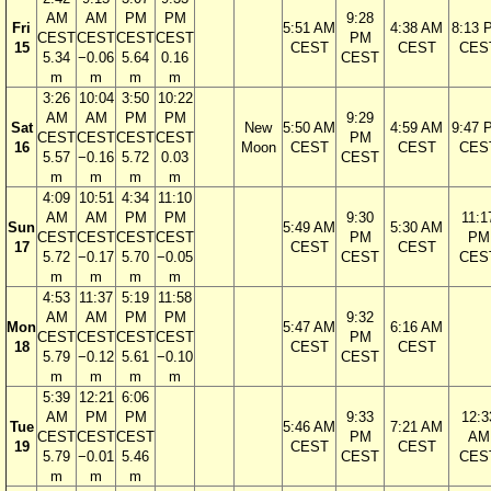
AM
AM
PM
PM
9:28
Fri
5:51 AM
4:38 AM
8:13 
CEST
CEST
CEST
CEST
PM
15
CEST
CEST
CES
5.34
−0.06
5.64
0.16
CEST
m
m
m
m
3:26
10:04
3:50
10:22
AM
AM
PM
PM
9:29
Sat
New
5:50 AM
4:59 AM
9:47 
CEST
CEST
CEST
CEST
PM
16
Moon
CEST
CEST
CES
5.57
−0.16
5.72
0.03
CEST
m
m
m
m
4:09
10:51
4:34
11:10
AM
AM
PM
PM
9:30
11:1
Sun
5:49 AM
5:30 AM
CEST
CEST
CEST
CEST
PM
PM
17
CEST
CEST
5.72
−0.17
5.70
−0.05
CEST
CES
m
m
m
m
4:53
11:37
5:19
11:58
AM
AM
PM
PM
9:32
Mon
5:47 AM
6:16 AM
CEST
CEST
CEST
CEST
PM
18
CEST
CEST
5.79
−0.12
5.61
−0.10
CEST
m
m
m
m
5:39
12:21
6:06
AM
PM
PM
9:33
12:3
Tue
5:46 AM
7:21 AM
CEST
CEST
CEST
PM
AM
19
CEST
CEST
5.79
−0.01
5.46
CEST
CES
m
m
m