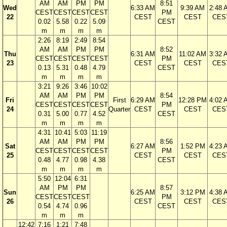
AM
AM
PM
PM
8:51
Wed
6:33 AM
9:39 AM
2:48 
CEST
CEST
CEST
CEST
PM
22
CEST
CEST
CES
0.02
5.58
0.22
5.09
CEST
m
m
m
m
2:26
8:19
2:49
8:54
AM
AM
PM
PM
8:52
Thu
6:31 AM
11:02 AM
3:32 
CEST
CEST
CEST
CEST
PM
23
CEST
CEST
CES
0.13
5.31
0.48
4.79
CEST
m
m
m
m
3:21
9:26
3:46
10:02
AM
AM
PM
PM
8:54
Fri
First
6:29 AM
12:28 PM
4:02 
CEST
CEST
CEST
CEST
PM
24
Quarter
CEST
CEST
CES
0.31
5.00
0.77
4.52
CEST
m
m
m
m
4:31
10:41
5:03
11:19
AM
AM
PM
PM
8:56
Sat
6:27 AM
1:52 PM
4:23 
CEST
CEST
CEST
CEST
PM
25
CEST
CEST
CES
0.48
4.77
0.98
4.38
CEST
m
m
m
m
5:50
12:04
6:31
AM
PM
PM
8:57
Sun
6:25 AM
3:12 PM
4:38 
CEST
CEST
CEST
PM
26
CEST
CEST
CES
0.54
4.74
0.96
CEST
m
m
m
12:42
7:16
1:21
7:48