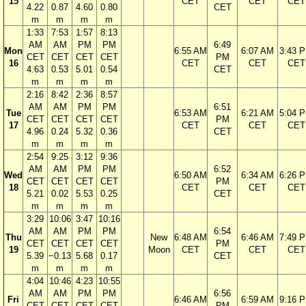
15
CET
CET
CET
4.22
0.87
4.60
0.80
CET
m
m
m
m
1:33
7:53
1:57
8:13
AM
AM
PM
PM
6:49
Mon
6:55 AM
6:07 AM
3:43 
CET
CET
CET
CET
PM
16
CET
CET
CET
4.63
0.53
5.01
0.54
CET
m
m
m
m
2:16
8:42
2:36
8:57
AM
AM
PM
PM
6:51
Tue
6:53 AM
6:21 AM
5:04 
CET
CET
CET
CET
PM
17
CET
CET
CET
4.96
0.24
5.32
0.36
CET
m
m
m
m
2:54
9:25
3:12
9:36
AM
AM
PM
PM
6:52
Wed
6:50 AM
6:34 AM
6:26 
CET
CET
CET
CET
PM
18
CET
CET
CET
5.21
0.02
5.53
0.25
CET
m
m
m
m
3:29
10:06
3:47
10:16
AM
AM
PM
PM
6:54
Thu
New
6:48 AM
6:46 AM
7:49 
CET
CET
CET
CET
PM
19
Moon
CET
CET
CET
5.39
−0.13
5.68
0.17
CET
m
m
m
m
4:04
10:46
4:23
10:55
AM
AM
PM
PM
6:56
Fri
6:46 AM
6:59 AM
9:16 
CET
CET
CET
CET
PM