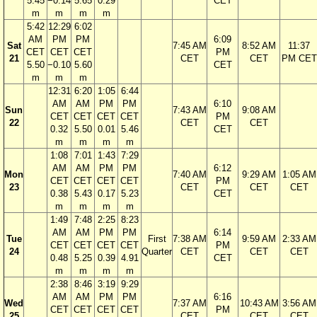
5.45
−0.14
5.65
0.29
CET
m
m
m
m
5:42
12:29
6:02
AM
PM
PM
6:09
Sat
7:45 AM
8:52 AM
11:37
CET
CET
CET
PM
21
CET
CET
PM CET
5.50
−0.10
5.60
CET
m
m
m
12:31
6:20
1:05
6:44
AM
AM
PM
PM
6:10
Sun
7:43 AM
9:08 AM
CET
CET
CET
CET
PM
22
CET
CET
0.32
5.50
0.01
5.46
CET
m
m
m
m
1:08
7:01
1:43
7:29
AM
AM
PM
PM
6:12
Mon
7:40 AM
9:29 AM
1:05 AM
CET
CET
CET
CET
PM
23
CET
CET
CET
0.38
5.43
0.17
5.23
CET
m
m
m
m
1:49
7:48
2:25
8:23
AM
AM
PM
PM
6:14
Tue
First
7:38 AM
9:59 AM
2:33 AM
CET
CET
CET
CET
PM
24
Quarter
CET
CET
CET
0.48
5.25
0.39
4.91
CET
m
m
m
m
2:38
8:46
3:19
9:29
AM
AM
PM
PM
6:16
Wed
7:37 AM
10:43 AM
3:56 AM
CET
CET
CET
CET
PM
25
CET
CET
CET