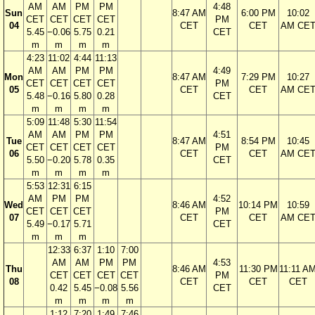
AM
AM
PM
PM
4:48
Sun
8:47 AM
6:00 PM
10:02
CET
CET
CET
CET
PM
04
CET
CET
AM CE
5.45
−0.06
5.75
0.21
CET
m
m
m
m
4:23
11:02
4:44
11:13
AM
AM
PM
PM
4:49
Mon
8:47 AM
7:29 PM
10:27
CET
CET
CET
CET
PM
05
CET
CET
AM CE
5.48
−0.16
5.80
0.28
CET
m
m
m
m
5:09
11:48
5:30
11:54
AM
AM
PM
PM
4:51
Tue
8:47 AM
8:54 PM
10:45
CET
CET
CET
CET
PM
06
CET
CET
AM CE
5.50
−0.20
5.78
0.35
CET
m
m
m
m
5:53
12:31
6:15
AM
PM
PM
4:52
Wed
8:46 AM
10:14 PM
10:59
CET
CET
CET
PM
07
CET
CET
AM CE
5.49
−0.17
5.71
CET
m
m
m
12:33
6:37
1:10
7:00
AM
AM
PM
PM
4:53
Thu
8:46 AM
11:30 PM
11:11 A
CET
CET
CET
CET
PM
08
CET
CET
CET
0.42
5.45
−0.08
5.56
CET
m
m
m
m
1:12
7:20
1:49
7:46