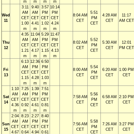
m
m
m
m
3:11
9:40
3:57
10:14
AM
AM
PM
PM
5:51
Wed
8:04 AM
4:28 AM
11:17
CET
CET
CET
CET
PM
11
CET
CET
AM CET
1.00
4.41
1.02
4.24
CET
m
m
m
m
4:35
11:04
5:29
11:47
AM
AM
PM
PM
5:52
Thu
8:02 AM
5:30 AM
12:01
CET
CET
CET
CET
PM
12
CET
CET
PM CET
1.21
4.17
1.15
4.13
CET
m
m
m
m
6:13
12:36
6:50
AM
PM
PM
5:54
Fri
8:00 AM
6:20 AM
1:00 PM
CET
CET
CET
PM
13
CET
CET
CET
1.15
4.28
1.03
CET
m
m
m
1:10
7:25
1:39
7:51
AM
AM
PM
PM
5:56
Sat
7:58 AM
6:58 AM
2:10 PM
CET
CET
CET
CET
PM
14
CET
CET
CET
4.36
0.92
4.61
0.81
CET
m
m
m
m
2:04
8:23
2:27
8:40
AM
AM
PM
PM
5:58
Sun
7:56 AM
7:26 AM
3:27 PM
CET
CET
CET
CET
PM
15
CET
CET
CET
4.67
0.64
4.94
0.61
CET