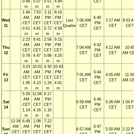
0.48
5.07
0.51
4.84
CET
m
m
m
m
1:44
7:53
2:11
8:16
AM
AM
PM
PM
6:40
Wed
Last
7:06 AM
3:17 AM
9:53 
CET
CET
CET
CET
PM
11
Quarter
CET
CET
CET
0.61
4.81
0.72
4.58
CET
m
m
m
m
2:23
8:41
2:59
9:15
AM
AM
PM
PM
6:42
Thu
7:04 AM
4:12 AM
10:4
CET
CET
CET
CET
PM
12
CET
CET
AM C
0.79
4.47
0.99
4.25
CET
m
m
m
m
3:23
10:01
4:30
10:43
AM
AM
PM
PM
6:44
Fri
7:01 AM
4:55 AM
11:5
CET
CET
CET
CET
PM
13
CET
CET
AM C
1.06
4.13
1.24
4.01
CET
m
m
m
m
5:28
11:58
6:17
AM
AM
PM
6:46
Sat
6:59 AM
5:26 AM
1:04 
CET
CET
CET
PM
14
CET
CET
CET
1.14
4.18
1.10
CET
m
m
m
12:34
6:49
1:08
7:22
AM
AM
PM
PM
6:47
Sun
6:57 AM
5:50 AM
2:22 
CET
CET
CET
CET
PM