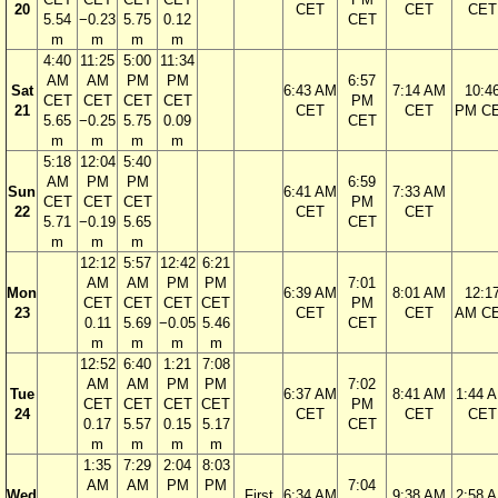
20
CET
CET
CET
5.54
−0.23
5.75
0.12
CET
m
m
m
m
4:40
11:25
5:00
11:34
AM
AM
PM
PM
6:57
Sat
6:43 AM
7:14 AM
10:4
CET
CET
CET
CET
PM
21
CET
CET
PM C
5.65
−0.25
5.75
0.09
CET
m
m
m
m
5:18
12:04
5:40
AM
PM
PM
6:59
Sun
6:41 AM
7:33 AM
CET
CET
CET
PM
22
CET
CET
5.71
−0.19
5.65
CET
m
m
m
12:12
5:57
12:42
6:21
AM
AM
PM
PM
7:01
Mon
6:39 AM
8:01 AM
12:1
CET
CET
CET
CET
PM
23
CET
CET
AM C
0.11
5.69
−0.05
5.46
CET
m
m
m
m
12:52
6:40
1:21
7:08
AM
AM
PM
PM
7:02
Tue
6:37 AM
8:41 AM
1:44 
CET
CET
CET
CET
PM
24
CET
CET
CET
0.17
5.57
0.15
5.17
CET
m
m
m
m
1:35
7:29
2:04
8:03
AM
AM
PM
PM
7:04
Wed
First
6:34 AM
9:38 AM
2:58 