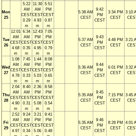
5:22
11:30
5:51
AM
AM
PM
9:42
Mon
5:38 AM
3:34 PM
3:10 
CEST
CEST
CEST
PM
25
CEST
CEST
CES
0.29
4.93
0.87
CEST
m
m
m
12:01
6:34
12:43
7:05
AM
AM
PM
PM
9:43
Tue
5:37 AM
4:48 PM
3:21 
CEST
CEST
CEST
CEST
PM
26
CEST
CEST
CES
4.68
0.35
4.95
0.79
CEST
m
m
m
m
1:08
7:45
1:44
8:08
AM
AM
PM
PM
9:44
Wed
5:36 AM
6:01 PM
3:32 
CEST
CEST
CEST
CEST
PM
27
CEST
CEST
CES
4.78
0.33
5.03
0.65
CEST
m
m
m
m
2:04
8:40
2:36
8:58
AM
AM
PM
PM
9:45
Thu
5:35 AM
7:15 PM
3:45 
CEST
CEST
CEST
CEST
PM
28
CEST
CEST
CES
4.90
0.31
5.08
0.54
CEST
m
m
m
m
2:52
9:24
3:21
9:41
AM
AM
PM
PM
9:46
Fri
5:35 AM
8:28 PM
4:01 
CEST
CEST
CEST
CEST
PM
29
CEST
CEST
CES
4.97
0.34
5.06
0.48
CEST