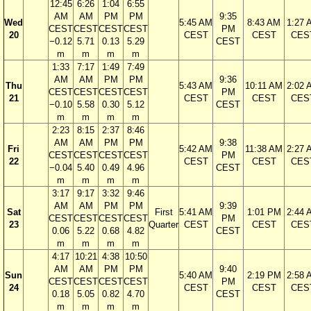
12:45
6:26
1:04
6:55
AM
AM
PM
PM
9:35
Wed
5:45 AM
8:43 AM
1:27 
CEST
CEST
CEST
CEST
PM
20
CEST
CEST
CES
−0.12
5.71
0.13
5.29
CEST
m
m
m
m
1:33
7:17
1:49
7:49
AM
AM
PM
PM
9:36
Thu
5:43 AM
10:11 AM
2:02 
CEST
CEST
CEST
CEST
PM
21
CEST
CEST
CES
−0.10
5.58
0.30
5.12
CEST
m
m
m
m
2:23
8:15
2:37
8:46
AM
AM
PM
PM
9:38
Fri
5:42 AM
11:38 AM
2:27 
CEST
CEST
CEST
CEST
PM
22
CEST
CEST
CES
−0.04
5.40
0.49
4.96
CEST
m
m
m
m
3:17
9:17
3:32
9:46
AM
AM
PM
PM
9:39
Sat
First
5:41 AM
1:01 PM
2:44 
CEST
CEST
CEST
CEST
PM
23
Quarter
CEST
CEST
CES
0.06
5.22
0.68
4.82
CEST
m
m
m
m
4:17
10:21
4:38
10:50
AM
AM
PM
PM
9:40
Sun
5:40 AM
2:19 PM
2:58 
CEST
CEST
CEST
CEST
PM
24
CEST
CEST
CES
0.18
5.05
0.82
4.70
CEST
m
m
m
m