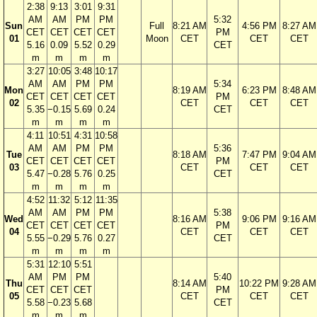
2:38
9:13
3:01
9:31
AM
AM
PM
PM
5:32
Sun
Full
8:21 AM
4:56 PM
8:27 AM
CET
CET
CET
CET
PM
01
Moon
CET
CET
CET
5.16
0.09
5.52
0.29
CET
m
m
m
m
3:27
10:05
3:48
10:17
AM
AM
PM
PM
5:34
Mon
8:19 AM
6:23 PM
8:48 AM
CET
CET
CET
CET
PM
02
CET
CET
CET
5.35
−0.15
5.69
0.24
CET
m
m
m
m
4:11
10:51
4:31
10:58
AM
AM
PM
PM
5:36
Tue
8:18 AM
7:47 PM
9:04 AM
CET
CET
CET
CET
PM
03
CET
CET
CET
5.47
−0.28
5.76
0.25
CET
m
m
m
m
4:52
11:32
5:12
11:35
AM
AM
PM
PM
5:38
Wed
8:16 AM
9:06 PM
9:16 AM
CET
CET
CET
CET
PM
04
CET
CET
CET
5.55
−0.29
5.76
0.27
CET
m
m
m
m
5:31
12:10
5:51
AM
PM
PM
5:40
Thu
8:14 AM
10:22 PM
9:28 AM
CET
CET
CET
PM
05
CET
CET
CET
5.58
−0.23
5.68
CET
m
m
m