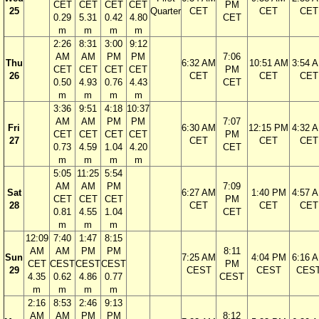
CET
CET
CET
CET
PM
25
Quarter
CET
CET
CET
0.29
5.31
0.42
4.80
CET
m
m
m
m
2:26
8:31
3:00
9:12
AM
AM
PM
PM
7:06
Thu
6:32 AM
10:51 AM
3:54 
CET
CET
CET
CET
PM
26
CET
CET
CET
0.50
4.93
0.76
4.43
CET
m
m
m
m
3:36
9:51
4:18
10:37
AM
AM
PM
PM
7:07
Fri
6:30 AM
12:15 PM
4:32 
CET
CET
CET
CET
PM
27
CET
CET
CET
0.73
4.59
1.04
4.20
CET
m
m
m
m
5:05
11:25
5:54
AM
AM
PM
7:09
Sat
6:27 AM
1:40 PM
4:57 
CET
CET
CET
PM
28
CET
CET
CET
0.81
4.55
1.04
CET
m
m
m
12:09
7:40
1:47
8:15
AM
AM
PM
PM
8:11
Sun
7:25 AM
4:04 PM
6:16 
CET
CEST
CEST
CEST
PM
29
CEST
CEST
CES
4.35
0.62
4.86
0.77
CEST
m
m
m
m
2:16
8:53
2:46
9:13
AM
AM
PM
PM
8:12