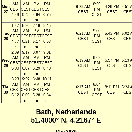
AM
AM
PM
PM
8:59
Mon
6:23 AM
4:29 PM
4:51 
CEST
CEST
CEST
CEST
PM
27
CEST
CEST
CES
4.49
0.43
4.94
0.75
CEST
m
m
m
m
1:47
8:26
2:19
8:46
AM
AM
PM
PM
9:00
Tue
6:21 AM
5:43 PM
5:02 
CEST
CEST
CEST
CEST
PM
28
CEST
CEST
CES
4.77
0.21
5.17
0.53
CEST
m
m
m
m
2:39
9:17
3:07
9:31
AM
AM
PM
PM
9:02
Wed
6:19 AM
6:57 PM
5:13 
CEST
CEST
CEST
CEST
PM
29
CEST
CEST
CES
5.00
0.07
5.29
0.40
CEST
m
m
m
m
3:23
9:59
3:48
10:11
AM
AM
PM
PM
9:04
Thu
6:17 AM
8:11 PM
5:24 
CEST
CEST
CEST
CEST
PM
30
CEST
CEST
CES
5.12
0.06
5.28
0.34
CEST
m
m
m
m
Bath, Netherlands
51.4000° N, 4.2167° E
May 2026