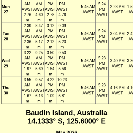
AM
AM
PM
PM
5:24
Mon
5:45 AM
2:28 PM
1:
AWST
AWST
AWST
AWST
PM
27
AWST
AWST
A
2.76
4.60
2.78
4.76
AWST
m
m
m
m
2:39
8:47
3:12
9:09
AM
AM
PM
PM
5:24
Tue
5:46 AM
3:04 PM
2:
AWST
AWST
AWST
AWST
PM
28
AWST
AWST
A
2.36
5.17
2.12
5.20
AWST
m
m
m
m
3:22
9:25
3:50
9:50
AM
AM
PM
PM
5:23
Wed
5:46 AM
3:40 PM
3:
AWST
AWST
AWST
AWST
PM
29
AWST
AWST
A
1.97
5.69
1.54
5.56
AWST
m
m
m
m
3:55
9:57
4:22
10:23
AM
AM
PM
PM
5:23
Thu
5:46 AM
4:16 PM
4:
AWST
AWST
AWST
AWST
PM
30
AWST
AWST
A
1.67
6.13
1.09
5.81
AWST
m
m
m
m
Baudin Island, Australia
14.1333° S, 125.6000° E
May 2026