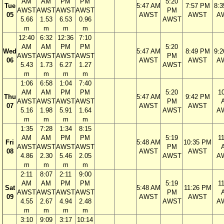
AM
AM
PM
PM
5:20
Tue
5:47 AM
7:57 PM
8:
AWST
AWST
AWST
AWST
PM
05
AWST
AWST
A
5.66
1.53
6.53
0.96
AWST
m
m
m
m
12:40
6:32
12:36
7:10
AM
AM
PM
PM
5:20
Wed
5:47 AM
8:49 PM
9:
AWST
AWST
AWST
AWST
PM
06
AWST
AWST
A
5.43
1.73
6.27
1.27
AWST
m
m
m
m
1:06
6:58
1:04
7:40
AM
AM
PM
PM
5:20
1
Thu
5:47 AM
9:42 PM
AWST
AWST
AWST
AWST
PM
07
AWST
AWST
5.16
1.98
5.91
1.64
AWST
A
m
m
m
m
1:35
7:28
1:34
8:15
AM
AM
PM
PM
5:19
1
Fri
5:48 AM
10:35 PM
AWST
AWST
AWST
AWST
PM
08
AWST
AWST
4.86
2.30
5.46
2.05
AWST
A
m
m
m
m
2:11
8:07
2:11
9:00
AM
AM
PM
PM
5:19
1
Sat
5:48 AM
11:26 PM
AWST
AWST
AWST
AWST
PM
09
AWST
AWST
4.55
2.67
4.94
2.48
AWST
A
m
m
m
m
3:10
9:09
3:17
10:14