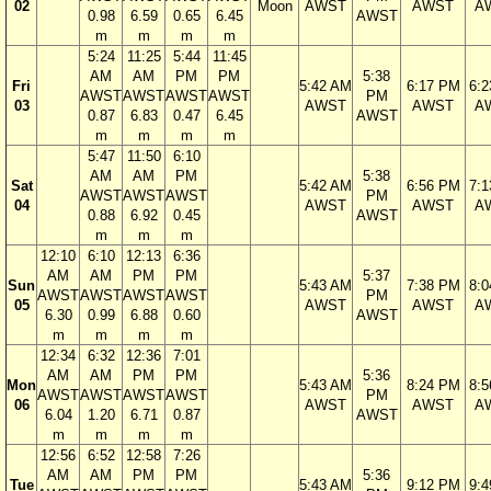
02
Moon
AWST
AWST
A
0.98
6.59
0.65
6.45
AWST
m
m
m
m
5:24
11:25
5:44
11:45
AM
AM
PM
PM
5:38
Fri
5:42 AM
6:17 PM
6:
AWST
AWST
AWST
AWST
PM
03
AWST
AWST
A
0.87
6.83
0.47
6.45
AWST
m
m
m
m
5:47
11:50
6:10
AM
AM
PM
5:38
Sat
5:42 AM
6:56 PM
7:
AWST
AWST
AWST
PM
04
AWST
AWST
A
0.88
6.92
0.45
AWST
m
m
m
12:10
6:10
12:13
6:36
AM
AM
PM
PM
5:37
Sun
5:43 AM
7:38 PM
8:
AWST
AWST
AWST
AWST
PM
05
AWST
AWST
A
6.30
0.99
6.88
0.60
AWST
m
m
m
m
12:34
6:32
12:36
7:01
AM
AM
PM
PM
5:36
Mon
5:43 AM
8:24 PM
8:
AWST
AWST
AWST
AWST
PM
06
AWST
AWST
A
6.04
1.20
6.71
0.87
AWST
m
m
m
m
12:56
6:52
12:58
7:26
AM
AM
PM
PM
5:36
Tue
5:43 AM
9:12 PM
9: