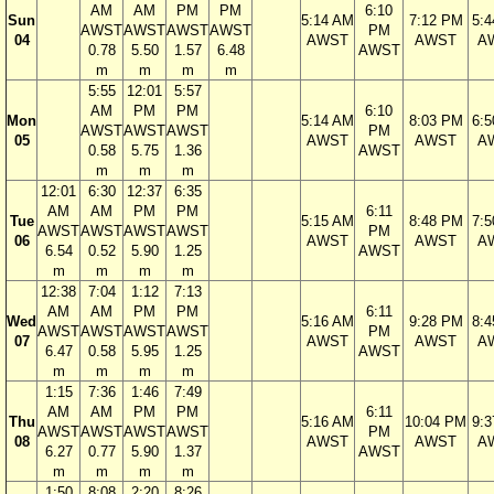
AM
AM
PM
PM
6:10
Sun
5:14 AM
7:12 PM
5:
AWST
AWST
AWST
AWST
PM
04
AWST
AWST
A
0.78
5.50
1.57
6.48
AWST
m
m
m
m
5:55
12:01
5:57
AM
PM
PM
6:10
Mon
5:14 AM
8:03 PM
6:
AWST
AWST
AWST
PM
05
AWST
AWST
A
0.58
5.75
1.36
AWST
m
m
m
12:01
6:30
12:37
6:35
AM
AM
PM
PM
6:11
Tue
5:15 AM
8:48 PM
7:
AWST
AWST
AWST
AWST
PM
06
AWST
AWST
A
6.54
0.52
5.90
1.25
AWST
m
m
m
m
12:38
7:04
1:12
7:13
AM
AM
PM
PM
6:11
Wed
5:16 AM
9:28 PM
8:
AWST
AWST
AWST
AWST
PM
07
AWST
AWST
A
6.47
0.58
5.95
1.25
AWST
m
m
m
m
1:15
7:36
1:46
7:49
AM
AM
PM
PM
6:11
Thu
5:16 AM
10:04 PM
9:
AWST
AWST
AWST
AWST
PM
08
AWST
AWST
A
6.27
0.77
5.90
1.37
AWST
m
m
m
m
1:50
8:08
2:20
8:26