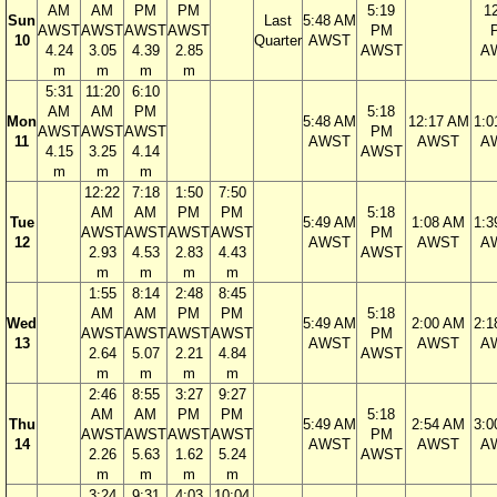
AM
AM
PM
PM
5:19
1
Sun
Last
5:48 AM
AWST
AWST
AWST
AWST
PM
10
Quarter
AWST
4.24
3.05
4.39
2.85
AWST
A
m
m
m
m
5:31
11:20
6:10
AM
AM
PM
5:18
Mon
5:48 AM
12:17 AM
1:0
AWST
AWST
AWST
PM
11
AWST
AWST
A
4.15
3.25
4.14
AWST
m
m
m
12:22
7:18
1:50
7:50
AM
AM
PM
PM
5:18
Tue
5:49 AM
1:08 AM
1:3
AWST
AWST
AWST
AWST
PM
12
AWST
AWST
A
2.93
4.53
2.83
4.43
AWST
m
m
m
m
1:55
8:14
2:48
8:45
AM
AM
PM
PM
5:18
Wed
5:49 AM
2:00 AM
2:1
AWST
AWST
AWST
AWST
PM
13
AWST
AWST
A
2.64
5.07
2.21
4.84
AWST
m
m
m
m
2:46
8:55
3:27
9:27
AM
AM
PM
PM
5:18
Thu
5:49 AM
2:54 AM
3:0
AWST
AWST
AWST
AWST
PM
14
AWST
AWST
A
2.26
5.63
1.62
5.24
AWST
m
m
m
m
3:24
9:31
4:03
10:04