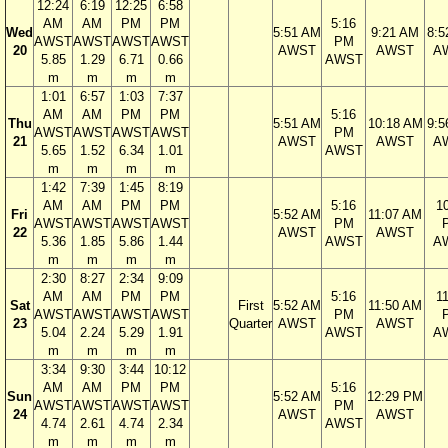
12:24
6:19
12:25
6:58
AM
AM
PM
PM
5:16
Wed
5:51 AM
9:21 AM
8:5
AWST
AWST
AWST
AWST
PM
20
AWST
AWST
A
5.85
1.29
6.71
0.66
AWST
m
m
m
m
1:01
6:57
1:03
7:37
AM
AM
PM
PM
5:16
Thu
5:51 AM
10:18 AM
9:5
AWST
AWST
AWST
AWST
PM
21
AWST
AWST
A
5.65
1.52
6.34
1.01
AWST
m
m
m
m
1:42
7:39
1:45
8:19
AM
AM
PM
PM
5:16
1
Fri
5:52 AM
11:07 AM
AWST
AWST
AWST
AWST
PM
22
AWST
AWST
5.36
1.85
5.86
1.44
AWST
A
m
m
m
m
2:30
8:27
2:34
9:09
AM
AM
PM
PM
5:16
1
Sat
First
5:52 AM
11:50 AM
AWST
AWST
AWST
AWST
PM
23
Quarter
AWST
AWST
5.04
2.24
5.29
1.91
AWST
A
m
m
m
m
3:34
9:30
3:44
10:12
AM
AM
PM
PM
5:16
Sun
5:52 AM
12:29 PM
AWST
AWST
AWST
AWST
PM
24
AWST
AWST
4.74
2.61
4.74
2.34
AWST
m
m
m
m