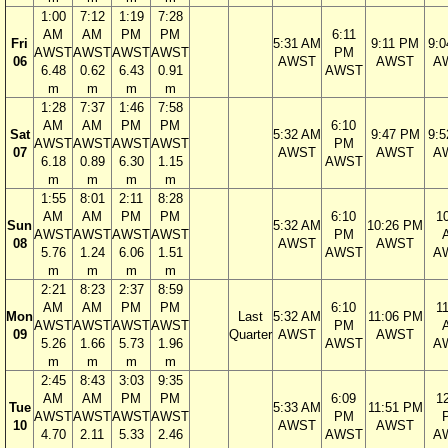
1:00
7:12
1:19
7:28
AM
AM
PM
PM
6:11
Fri
5:31 AM
9:11 PM
9:
AWST
AWST
AWST
AWST
PM
06
AWST
AWST
A
6.48
0.62
6.43
0.91
AWST
m
m
m
m
1:28
7:37
1:46
7:58
AM
AM
PM
PM
6:10
Sat
5:32 AM
9:47 PM
9:
AWST
AWST
AWST
AWST
PM
07
AWST
AWST
A
6.18
0.89
6.30
1.15
AWST
m
m
m
m
1:55
8:01
2:11
8:28
AM
AM
PM
PM
6:10
1
Sun
5:32 AM
10:26 PM
AWST
AWST
AWST
AWST
PM
08
AWST
AWST
5.76
1.24
6.06
1.51
AWST
A
m
m
m
m
2:21
8:23
2:37
8:59
AM
AM
PM
PM
6:10
1
Mon
Last
5:32 AM
11:06 PM
AWST
AWST
AWST
AWST
PM
09
Quarter
AWST
AWST
5.26
1.66
5.73
1.96
AWST
A
m
m
m
m
2:45
8:43
3:03
9:35
AM
AM
PM
PM
6:09
1
Tue
5:33 AM
11:51 PM
AWST
AWST
AWST
AWST
PM
10
AWST
AWST
4.70
2.11
5.33
2.46
AWST
A