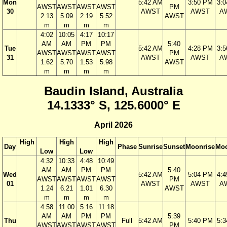
Mon
5:42 AM
3:50 PM
3:
AWST
AWST
AWST
AWST
PM
30
AWST
AWST
A
2.13
5.09
2.19
5.52
AWST
m
m
m
m
4:02
10:05
4:17
10:17
AM
AM
PM
PM
5:40
Tue
5:42 AM
4:28 PM
3:
AWST
AWST
AWST
AWST
PM
31
AWST
AWST
A
1.62
5.70
1.53
5.98
AWST
m
m
m
m
Baudin Island, Australia
14.1333° S, 125.6000° E
April 2026
High
High
High
Day
Phase
Sunrise
Sunset
Moonrise
Moo
Low
Low
4:32
10:33
4:48
10:49
AM
AM
PM
PM
5:40
Wed
5:42 AM
5:04 PM
4:
AWST
AWST
AWST
AWST
PM
01
AWST
AWST
A
1.24
6.21
1.01
6.30
AWST
m
m
m
m
4:58
11:00
5:16
11:18
AM
AM
PM
PM
5:39
Thu
Full
5:42 AM
5:40 PM
5:
AWST
AWST
AWST
AWST
PM