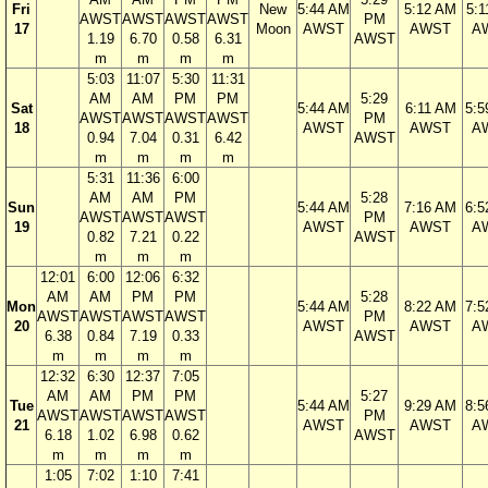
Fri
New
5:44 AM
5:12 AM
5:
AWST
AWST
AWST
AWST
PM
17
Moon
AWST
AWST
A
1.19
6.70
0.58
6.31
AWST
m
m
m
m
5:03
11:07
5:30
11:31
AM
AM
PM
PM
5:29
Sat
5:44 AM
6:11 AM
5:5
AWST
AWST
AWST
AWST
PM
18
AWST
AWST
A
0.94
7.04
0.31
6.42
AWST
m
m
m
m
5:31
11:36
6:00
AM
AM
PM
5:28
Sun
5:44 AM
7:16 AM
6:5
AWST
AWST
AWST
PM
19
AWST
AWST
A
0.82
7.21
0.22
AWST
m
m
m
12:01
6:00
12:06
6:32
AM
AM
PM
PM
5:28
Mon
5:44 AM
8:22 AM
7:5
AWST
AWST
AWST
AWST
PM
20
AWST
AWST
A
6.38
0.84
7.19
0.33
AWST
m
m
m
m
12:32
6:30
12:37
7:05
AM
AM
PM
PM
5:27
Tue
5:44 AM
9:29 AM
8:5
AWST
AWST
AWST
AWST
PM
21
AWST
AWST
A
6.18
1.02
6.98
0.62
AWST
m
m
m
m
1:05
7:02
1:10
7:41