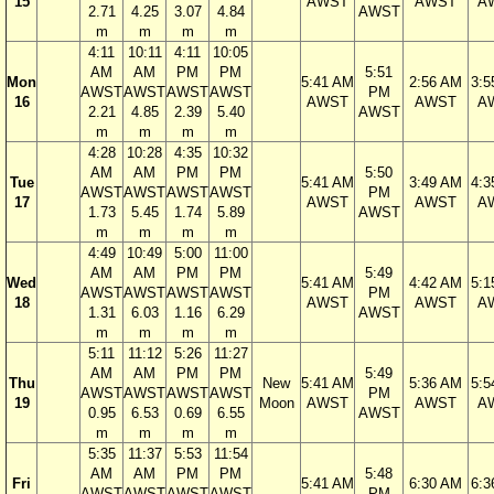
15
AWST
AWST
A
2.71
4.25
3.07
4.84
AWST
m
m
m
m
4:11
10:11
4:11
10:05
AM
AM
PM
PM
5:51
Mon
5:41 AM
2:56 AM
3:5
AWST
AWST
AWST
AWST
PM
16
AWST
AWST
A
2.21
4.85
2.39
5.40
AWST
m
m
m
m
4:28
10:28
4:35
10:32
AM
AM
PM
PM
5:50
Tue
5:41 AM
3:49 AM
4:3
AWST
AWST
AWST
AWST
PM
17
AWST
AWST
A
1.73
5.45
1.74
5.89
AWST
m
m
m
m
4:49
10:49
5:00
11:00
AM
AM
PM
PM
5:49
Wed
5:41 AM
4:42 AM
5:1
AWST
AWST
AWST
AWST
PM
18
AWST
AWST
A
1.31
6.03
1.16
6.29
AWST
m
m
m
m
5:11
11:12
5:26
11:27
AM
AM
PM
PM
5:49
Thu
New
5:41 AM
5:36 AM
5:5
AWST
AWST
AWST
AWST
PM
19
Moon
AWST
AWST
A
0.95
6.53
0.69
6.55
AWST
m
m
m
m
5:35
11:37
5:53
11:54
AM
AM
PM
PM
5:48
Fri
5:41 AM
6:30 AM
6:3
AWST
AWST
AWST
AWST
PM