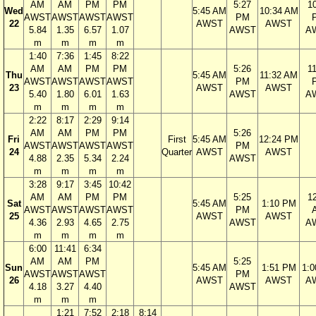
AM
AM
PM
PM
5:27
1
Wed
5:45 AM
10:34 AM
AWST
AWST
AWST
AWST
PM
22
AWST
AWST
5.84
1.35
6.57
1.07
AWST
A
m
m
m
m
1:40
7:36
1:45
8:22
AM
AM
PM
PM
5:26
1
Thu
5:45 AM
11:32 AM
AWST
AWST
AWST
AWST
PM
23
AWST
AWST
5.40
1.80
6.01
1.63
AWST
A
m
m
m
m
2:22
8:17
2:29
9:14
AM
AM
PM
PM
5:26
Fri
First
5:45 AM
12:24 PM
AWST
AWST
AWST
AWST
PM
24
Quarter
AWST
AWST
4.88
2.35
5.34
2.24
AWST
m
m
m
m
3:28
9:17
3:45
10:42
AM
AM
PM
PM
5:25
1
Sat
5:45 AM
1:10 PM
AWST
AWST
AWST
AWST
PM
25
AWST
AWST
4.36
2.93
4.65
2.75
AWST
A
m
m
m
m
6:00
11:41
6:34
AM
AM
PM
5:25
Sun
5:45 AM
1:51 PM
1:
AWST
AWST
AWST
PM
26
AWST
AWST
A
4.18
3.27
4.40
AWST
m
m
m
1:21
7:52
2:18
8:14