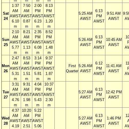
m
m
m
m
1:37
7:50
2:00
8:13
AM
AM
PM
PM
6:13
Sat
5:25 AM
9:51 AM
9:5
AWST
AWST
AWST
AWST
PM
24
AWST
AWST
A
6.10
0.87
6.23
1.20
AWST
m
m
m
m
2:10
8:21
2:35
8:52
AM
AM
PM
PM
6:13
1
Sun
5:26 AM
10:45 AM
AWST
AWST
AWST
AWST
PM
25
AWST
AWST
5.77
1.13
6.08
1.48
AWST
A
m
m
m
m
2:47
8:53
3:14
9:37
AM
AM
PM
PM
6:12
1
Mon
First
5:26 AM
11:41 AM
AWST
AWST
AWST
AWST
PM
26
Quarter
AWST
AWST
5.31
1.51
5.81
1.87
AWST
A
m
m
m
m
3:31
9:31
4:04
10:37
AM
AM
PM
PM
6:13
Tue
5:27 AM
12:42 PM
AWST
AWST
AWST
AWST
PM
27
AWST
AWST
4.76
1.98
5.43
2.30
AWST
m
m
m
m
4:37
10:20
5:22
AM
AM
PM
6:13
1
Wed
5:27 AM
1:46 PM
AWST
AWST
AWST
PM
28
AWST
AWST
4.19
2.51
5.06
AWST
A