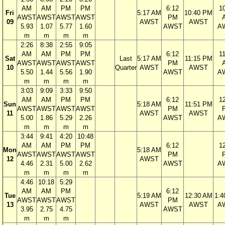
AM
AM
PM
PM
6:12
1
Fri
5:17 AM
10:40 PM
AWST
AWST
AWST
AWST
PM
09
AWST
AWST
5.93
1.07
5.77
1.60
AWST
A
m
m
m
m
2:26
8:38
2:55
9:05
AM
AM
PM
PM
6:12
1
Sat
Last
5:17 AM
11:15 PM
AWST
AWST
AWST
AWST
PM
10
Quarter
AWST
AWST
5.50
1.44
5.56
1.90
AWST
A
m
m
m
m
3:03
9:09
3:33
9:50
AM
AM
PM
PM
6:12
1
Sun
5:18 AM
11:51 PM
AWST
AWST
AWST
AWST
PM
11
AWST
AWST
5.00
1.86
5.29
2.26
AWST
A
m
m
m
m
3:44
9:41
4:20
10:48
AM
AM
PM
PM
6:12
1
Mon
5:18 AM
AWST
AWST
AWST
AWST
PM
12
AWST
4.46
2.31
5.00
2.62
AWST
A
m
m
m
m
4:46
10:18
5:29
AM
AM
PM
6:12
Tue
5:19 AM
12:30 AM
1:4
AWST
AWST
AWST
PM
13
AWST
AWST
A
3.95
2.75
4.75
AWST
m
m
m