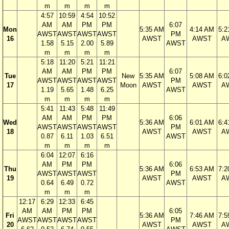
m
m
m
m
4:57
10:59
4:54
10:52
AM
AM
PM
PM
6:07
Mon
5:35 AM
4:14 AM
5:2
AWST
AWST
AWST
AWST
PM
16
AWST
AWST
A
1.58
5.15
2.00
5.89
AWST
m
m
m
m
5:18
11:20
5:21
11:21
AM
AM
PM
PM
6:07
Tue
New
5:35 AM
5:08 AM
6:0
AWST
AWST
AWST
AWST
PM
17
Moon
AWST
AWST
A
1.19
5.65
1.48
6.25
AWST
m
m
m
m
5:41
11:43
5:48
11:49
AM
AM
PM
PM
6:06
Wed
5:36 AM
6:01 AM
6:4
AWST
AWST
AWST
AWST
PM
18
AWST
AWST
A
0.87
6.11
1.03
6.51
AWST
m
m
m
m
6:04
12:07
6:16
AM
PM
PM
6:06
Thu
5:36 AM
6:53 AM
7:2
AWST
AWST
AWST
PM
19
AWST
AWST
A
0.64
6.49
0.72
AWST
m
m
m
12:17
6:29
12:33
6:45
AM
AM
PM
PM
6:05
Fri
5:36 AM
7:46 AM
7:5
AWST
AWST
AWST
AWST
PM
20
AWST
AWST
A