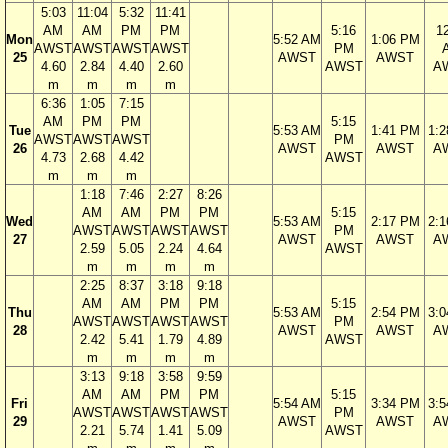
5:03
11:04
5:32
11:41
AM
AM
PM
PM
5:16
1
Mon
5:52 AM
1:06 PM
AWST
AWST
AWST
AWST
PM
25
AWST
AWST
4.60
2.84
4.40
2.60
AWST
A
m
m
m
m
6:36
1:05
7:15
AM
PM
PM
5:15
Tue
5:53 AM
1:41 PM
1:
AWST
AWST
AWST
PM
26
AWST
AWST
A
4.73
2.68
4.42
AWST
m
m
m
1:18
7:46
2:27
8:26
AM
AM
PM
PM
5:15
Wed
5:53 AM
2:17 PM
2:
AWST
AWST
AWST
AWST
PM
27
AWST
AWST
A
2.59
5.05
2.24
4.64
AWST
m
m
m
m
2:25
8:37
3:18
9:18
AM
AM
PM
PM
5:15
Thu
5:53 AM
2:54 PM
3:
AWST
AWST
AWST
AWST
PM
28
AWST
AWST
A
2.42
5.41
1.79
4.89
AWST
m
m
m
m
3:13
9:18
3:58
9:59
AM
AM
PM
PM
5:15
Fri
5:54 AM
3:34 PM
3:
AWST
AWST
AWST
AWST
PM
29
AWST
AWST
A
2.21
5.74
1.41
5.09
AWST