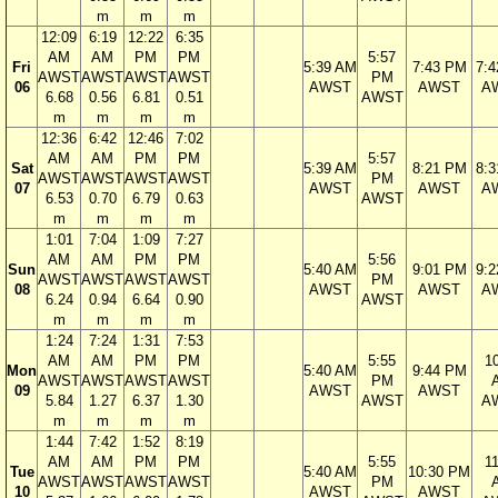
m
m
m
12:09
6:19
12:22
6:35
AM
AM
PM
PM
5:57
Fri
5:39 AM
7:43 PM
7:
AWST
AWST
AWST
AWST
PM
06
AWST
AWST
A
6.68
0.56
6.81
0.51
AWST
m
m
m
m
12:36
6:42
12:46
7:02
AM
AM
PM
PM
5:57
Sat
5:39 AM
8:21 PM
8:
AWST
AWST
AWST
AWST
PM
07
AWST
AWST
A
6.53
0.70
6.79
0.63
AWST
m
m
m
m
1:01
7:04
1:09
7:27
AM
AM
PM
PM
5:56
Sun
5:40 AM
9:01 PM
9:
AWST
AWST
AWST
AWST
PM
08
AWST
AWST
A
6.24
0.94
6.64
0.90
AWST
m
m
m
m
1:24
7:24
1:31
7:53
AM
AM
PM
PM
5:55
1
Mon
5:40 AM
9:44 PM
AWST
AWST
AWST
AWST
PM
09
AWST
AWST
5.84
1.27
6.37
1.30
AWST
A
m
m
m
m
1:44
7:42
1:52
8:19
AM
AM
PM
PM
5:55
1
Tue
5:40 AM
10:30 PM
AWST
AWST
AWST
AWST
PM
10
AWST
AWST