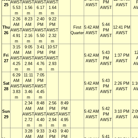
AWST
AWST
AWST
AWST
PM
25
AWST
AWST
5.53
1.56
6.17
1.64
AWST
A
m
m
m
m
2:26
8:23
2:40
9:22
AM
AM
PM
PM
5:44
Thu
First
5:42 AM
12:41 PM
AWST
AWST
AWST
AWST
PM
26
Quarter
AWST
AWST
4.91
2.16
5.50
2.32
AWST
m
m
m
m
3:15
9:05
3:41
10:57
AM
AM
PM
PM
5:43
1
Fri
5:42 AM
1:37 PM
AWST
AWST
AWST
AWST
PM
27
AWST
AWST
4.25
2.84
4.76
2.93
AWST
A
m
m
m
m
6:29
11:11
7:05
AM
AM
PM
5:43
Sat
5:42 AM
2:26 PM
1:
AWST
AWST
AWST
PM
28
AWST
AWST
A
3.83
3.46
4.45
AWST
m
m
m
2:34
8:48
2:56
8:49
AM
AM
PM
PM
5:42
Sun
5:42 AM
3:10 PM
2:
AWST
AWST
AWST
AWST
PM
29
AWST
AWST
A
2.72
4.40
2.94
4.95
AWST
m
m
m
m
3:28
9:33
3:43
9:40
AM
AM
PM
PM
5:41