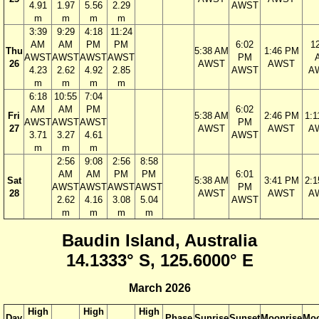
4.91
1.97
5.56
2.29
AWST
m
m
m
m
3:39
9:29
4:18
11:24
AM
AM
PM
PM
6:02
1
Thu
5:38 AM
1:46 PM
AWST
AWST
AWST
AWST
PM
26
AWST
AWST
4.23
2.62
4.92
2.85
AWST
A
m
m
m
m
6:18
10:55
7:04
AM
AM
PM
6:02
Fri
5:38 AM
2:46 PM
1:
AWST
AWST
AWST
PM
27
AWST
AWST
A
3.71
3.27
4.61
AWST
m
m
m
2:56
9:08
2:56
8:58
AM
AM
PM
PM
6:01
Sat
5:38 AM
3:41 PM
2:
AWST
AWST
AWST
AWST
PM
28
AWST
AWST
A
2.62
4.16
3.08
5.04
AWST
m
m
m
m
Baudin Island, Australia
14.1333° S, 125.6000° E
March 2026
High
High
High
Day
Phase
Sunrise
Sunset
Moonrise
Moo