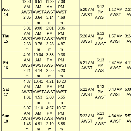
12:31
6:51
11:22
7:08
AM
AM
AM
PM
6:12
Wed
5:20 AM
1:12 AM
2:3
AWST
AWST
AWST
AWST
PM
14
AWST
AWST
A
2.85
3.64
3.14
4.68
AWST
m
m
m
m
3:01
9:00
2:01
8:36
AM
AM
PM
PM
6:13
Thu
5:20 AM
1:57 AM
3:2
AWST
AWST
AWST
AWST
PM
15
AWST
AWST
A
2.63
3.78
3.28
4.87
AWST
m
m
m
m
4:01
10:04
3:33
9:36
AM
AM
PM
PM
6:13
Fri
5:21 AM
2:47 AM
4:1
AWST
AWST
AWST
AWST
PM
16
AWST
AWST
A
2.21
4.14
2.99
5.20
AWST
m
m
m
m
4:37
10:41
4:21
10:20
AM
AM
PM
PM
6:13
Sat
5:21 AM
3:40 AM
5:0
AWST
AWST
AWST
AWST
PM
17
AWST
AWST
A
1.81
4.53
2.60
5.55
AWST
m
m
m
m
5:07
11:10
4:57
10:57
AM
AM
PM
PM
6:13
Sun
5:22 AM
4:34 AM
5:5
AWST
AWST
AWST
AWST
PM
18
AWST
AWST
A
1.46
4.91
2.19
5.88
AWST
m
m
m
m