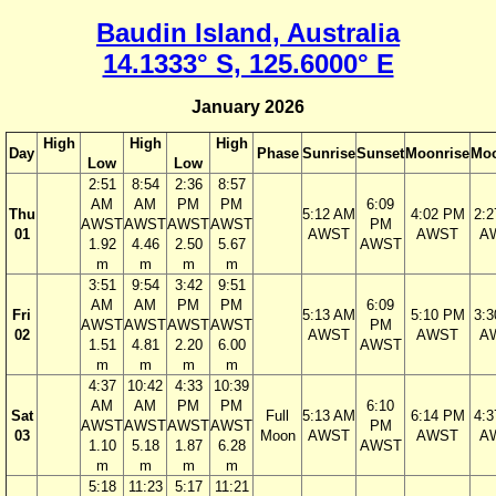
Baudin Island, Australia
14.1333° S, 125.6000° E
January 2026
High
High
High
Day
Phase
Sunrise
Sunset
Moonrise
Moo
Low
Low
2:51
8:54
2:36
8:57
AM
AM
PM
PM
6:09
Thu
5:12 AM
4:02 PM
2:
AWST
AWST
AWST
AWST
PM
01
AWST
AWST
A
1.92
4.46
2.50
5.67
AWST
m
m
m
m
3:51
9:54
3:42
9:51
AM
AM
PM
PM
6:09
Fri
5:13 AM
5:10 PM
3:
AWST
AWST
AWST
AWST
PM
02
AWST
AWST
A
1.51
4.81
2.20
6.00
AWST
m
m
m
m
4:37
10:42
4:33
10:39
AM
AM
PM
PM
6:10
Sat
Full
5:13 AM
6:14 PM
4:
AWST
AWST
AWST
AWST
PM
03
Moon
AWST
AWST
A
1.10
5.18
1.87
6.28
AWST
m
m
m
m
5:18
11:23
5:17
11:21