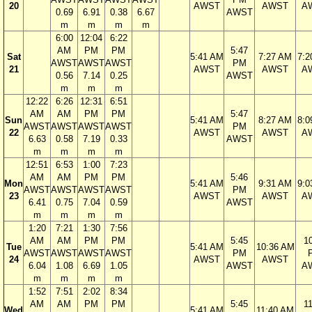
20
AWST
AWST
A
0.69
6.91
0.38
6.67
AWST
m
m
m
m
6:00
12:04
6:22
AM
PM
PM
5:47
Sat
5:41 AM
7:27 AM
7:2
AWST
AWST
AWST
PM
21
AWST
AWST
A
0.56
7.14
0.25
AWST
m
m
m
12:22
6:26
12:31
6:51
AM
AM
PM
PM
5:47
Sun
5:41 AM
8:27 AM
8:0
AWST
AWST
AWST
AWST
PM
22
AWST
AWST
A
6.63
0.58
7.19
0.33
AWST
m
m
m
m
12:51
6:53
1:00
7:23
AM
AM
PM
PM
5:46
Mon
5:41 AM
9:31 AM
9:0
AWST
AWST
AWST
AWST
PM
23
AWST
AWST
A
6.41
0.75
7.04
0.59
AWST
m
m
m
m
1:20
7:21
1:30
7:56
AM
AM
PM
PM
5:45
1
Tue
5:41 AM
10:36 AM
AWST
AWST
AWST
AWST
PM
24
AWST
AWST
6.04
1.08
6.69
1.05
AWST
A
m
m
m
m
1:52
7:51
2:02
8:34
AM
AM
PM
PM
5:45
1
Wed
5:41 AM
11:40 AM