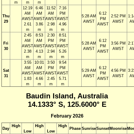
m
m
m
12:19
6:46
11:52
7:16
AM
AM
AM
PM
6:12
Thu
5:28 AM
2:52 PM
1:
AWST
AWST
AWST
AWST
PM
29
AWST
AWST
A
2.61
3.86
2.98
4.96
AWST
m
m
m
m
2:45
8:53
2:30
8:51
AM
AM
PM
PM
6:12
Fri
5:28 AM
3:56 PM
2:
AWST
AWST
AWST
AWST
PM
30
AWST
AWST
A
2.38
4.13
2.94
5.26
AWST
m
m
m
m
3:55
10:01
3:50
9:54
AM
AM
PM
PM
6:12
Sat
5:29 AM
4:56 PM
3:
AWST
AWST
AWST
AWST
PM
31
AWST
AWST
A
1.83
4.66
2.45
5.71
AWST
m
m
m
m
Baudin Island, Australia
14.1333° S, 125.6000° E
February 2026
High
High
High
Day
Phase
Sunrise
Sunset
Moonrise
Moo
Low
Low