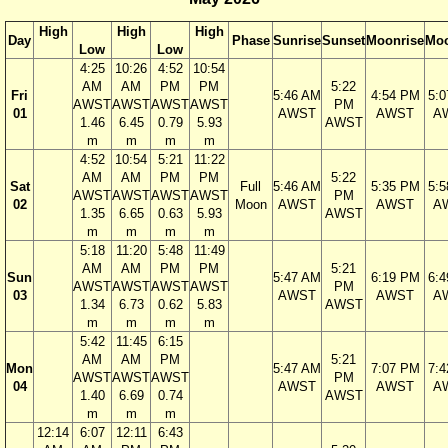
High
High
High
Day
Phase
Sunrise
Sunset
Moonrise
Moo
Low
Low
4:25
10:26
4:52
10:54
AM
AM
PM
PM
5:22
Fri
5:46 AM
4:54 PM
5:
AWST
AWST
AWST
AWST
PM
01
AWST
AWST
A
1.46
6.45
0.79
5.93
AWST
m
m
m
m
4:52
10:54
5:21
11:22
AM
AM
PM
PM
5:22
Sat
Full
5:46 AM
5:35 PM
5:
AWST
AWST
AWST
AWST
PM
02
Moon
AWST
AWST
A
1.35
6.65
0.63
5.93
AWST
m
m
m
m
5:18
11:20
5:48
11:49
AM
AM
PM
PM
5:21
Sun
5:47 AM
6:19 PM
6:
AWST
AWST
AWST
AWST
PM
03
AWST
AWST
A
1.34
6.73
0.62
5.83
AWST
m
m
m
m
5:42
11:45
6:15
AM
AM
PM
5:21
Mon
5:47 AM
7:07 PM
7:
AWST
AWST
AWST
PM
04
AWST
AWST
A
1.40
6.69
0.74
AWST
m
m
m
12:14
6:07
12:11
6:43