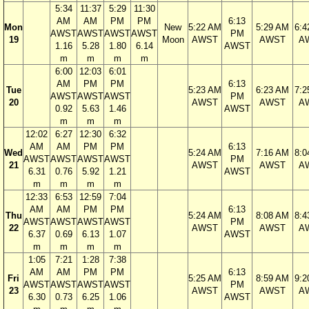
5:34
11:37
5:29
11:30
AM
AM
PM
PM
6:13
Mon
New
5:22 AM
5:29 AM
6:4
AWST
AWST
AWST
AWST
PM
19
Moon
AWST
AWST
A
1.16
5.28
1.80
6.14
AWST
m
m
m
m
6:00
12:03
6:01
AM
PM
PM
6:13
Tue
5:23 AM
6:23 AM
7:2
AWST
AWST
AWST
PM
20
AWST
AWST
A
0.92
5.63
1.46
AWST
m
m
m
12:02
6:27
12:30
6:32
AM
AM
PM
PM
6:13
Wed
5:24 AM
7:16 AM
8:0
AWST
AWST
AWST
AWST
PM
21
AWST
AWST
A
6.31
0.76
5.92
1.21
AWST
m
m
m
m
12:33
6:53
12:59
7:04
AM
AM
PM
PM
6:13
Thu
5:24 AM
8:08 AM
8:4
AWST
AWST
AWST
AWST
PM
22
AWST
AWST
A
6.37
0.69
6.13
1.07
AWST
m
m
m
m
1:05
7:21
1:28
7:38
AM
AM
PM
PM
6:13
Fri
5:25 AM
8:59 AM
9:2
AWST
AWST
AWST
AWST
PM
23
AWST
AWST
A
6.30
0.73
6.25
1.06
AWST