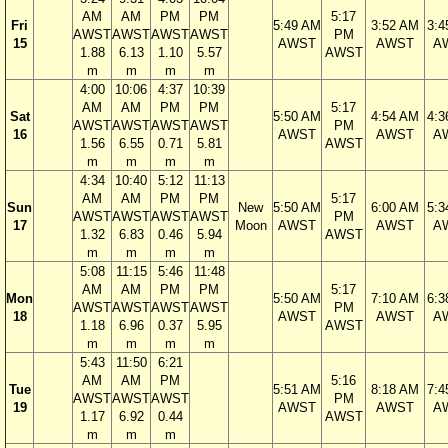
AM
AM
PM
PM
5:17
Fri
5:49 AM
3:52 AM
3:4
AWST
AWST
AWST
AWST
PM
15
AWST
AWST
A
1.88
6.13
1.10
5.57
AWST
m
m
m
m
4:00
10:06
4:37
10:39
AM
AM
PM
PM
5:17
Sat
5:50 AM
4:54 AM
4:3
AWST
AWST
AWST
AWST
PM
16
AWST
AWST
A
1.56
6.55
0.71
5.81
AWST
m
m
m
m
4:34
10:40
5:12
11:13
AM
AM
PM
PM
5:17
Sun
New
5:50 AM
6:00 AM
5:3
AWST
AWST
AWST
AWST
PM
17
Moon
AWST
AWST
A
1.32
6.83
0.46
5.94
AWST
m
m
m
m
5:08
11:15
5:46
11:48
AM
AM
PM
PM
5:17
Mon
5:50 AM
7:10 AM
6:3
AWST
AWST
AWST
AWST
PM
18
AWST
AWST
A
1.18
6.96
0.37
5.95
AWST
m
m
m
m
5:43
11:50
6:21
AM
AM
PM
5:16
Tue
5:51 AM
8:18 AM
7:4
AWST
AWST
AWST
PM
19
AWST
AWST
A
1.17
6.92
0.44
AWST
m
m
m