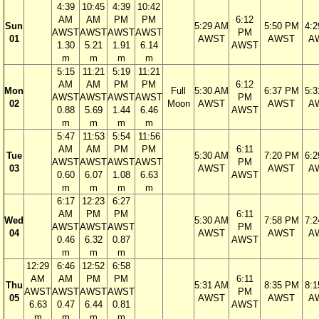
4:39
10:45
4:39
10:42
AM
AM
PM
PM
6:12
Sun
5:29 AM
5:50 PM
4:
AWST
AWST
AWST
AWST
PM
01
AWST
AWST
A
1.30
5.21
1.91
6.14
AWST
m
m
m
m
5:15
11:21
5:19
11:21
AM
AM
PM
PM
6:12
Mon
Full
5:30 AM
6:37 PM
5:
AWST
AWST
AWST
AWST
PM
02
Moon
AWST
AWST
A
0.88
5.69
1.44
6.46
AWST
m
m
m
m
5:47
11:53
5:54
11:56
AM
AM
PM
PM
6:11
Tue
5:30 AM
7:20 PM
6:
AWST
AWST
AWST
AWST
PM
03
AWST
AWST
A
0.60
6.07
1.08
6.63
AWST
m
m
m
m
6:17
12:23
6:27
AM
PM
PM
6:11
Wed
5:30 AM
7:58 PM
7:
AWST
AWST
AWST
PM
04
AWST
AWST
A
0.46
6.32
0.87
AWST
m
m
m
12:29
6:46
12:52
6:58
AM
AM
PM
PM
6:11
Thu
5:31 AM
8:35 PM
8:
AWST
AWST
AWST
AWST
PM
05
AWST
AWST
A
6.63
0.47
6.44
0.81
AWST
m
m
m
m