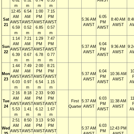
6.62
0.52
6.74
0.55
AWST
m
m
m
m
12:45
6:54
1:00
7:15
AM
AM
PM
PM
6:05
Sat
5:36 AM
8:40 AM
8:4
AWST
AWST
AWST
AWST
PM
21
AWST
AWST
A
6.59
0.52
6.85
0.57
AWST
m
m
m
m
1:14
7:21
1:29
7:47
AM
AM
PM
PM
6:04
Sun
5:37 AM
9:36 AM
9:2
AWST
AWST
AWST
AWST
PM
22
AWST
AWST
A
6.39
0.67
6.78
0.77
AWST
m
m
m
m
1:44
7:49
2:00
8:21
AM
AM
PM
PM
6:04
1
Mon
5:37 AM
10:36 AM
AWST
AWST
AWST
AWST
PM
23
AWST
AWST
6.03
0.97
6.54
1.15
AWST
A
m
m
m
m
2:16
8:18
2:33
9:00
AM
AM
PM
PM
6:03
1
Tue
First
5:37 AM
11:38 AM
AWST
AWST
AWST
AWST
PM
24
Quarter
AWST
AWST
5.53
1.41
6.12
1.67
AWST
A
m
m
m
m
2:51
8:50
3:13
9:50
AM
AM
PM
PM
6:03
Wed
5:37 AM
12:43 PM
AWST
AWST
AWST
AWST
PM
25
AWST
AWST