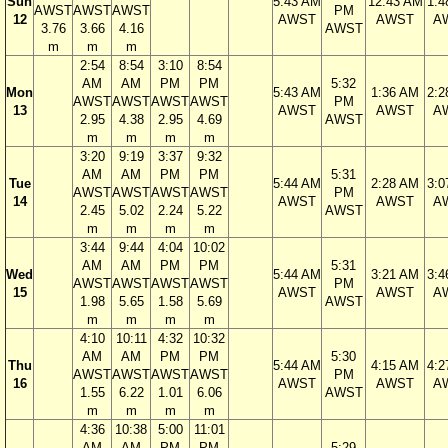
Sun
5:43 AM
12:43 AM
1:4
AWST
AWST
AWST
PM
12
AWST
AWST
A
3.76
3.66
4.16
AWST
m
m
m
2:54
8:54
3:10
8:54
AM
AM
PM
PM
5:32
Mon
5:43 AM
1:36 AM
2:2
AWST
AWST
AWST
AWST
PM
13
AWST
AWST
A
2.95
4.38
2.95
4.69
AWST
m
m
m
m
3:20
9:19
3:37
9:32
AM
AM
PM
PM
5:31
Tue
5:44 AM
2:28 AM
3:0
AWST
AWST
AWST
AWST
PM
14
AWST
AWST
A
2.45
5.02
2.24
5.22
AWST
m
m
m
m
3:44
9:44
4:04
10:02
AM
AM
PM
PM
5:31
Wed
5:44 AM
3:21 AM
3:4
AWST
AWST
AWST
AWST
PM
15
AWST
AWST
A
1.98
5.65
1.58
5.69
AWST
m
m
m
m
4:10
10:11
4:32
10:32
AM
AM
PM
PM
5:30
Thu
5:44 AM
4:15 AM
4:2
AWST
AWST
AWST
AWST
PM
16
AWST
AWST
A
1.55
6.22
1.01
6.06
AWST
m
m
m
m
4:36
10:38
5:00
11:01
AM
AM
PM
PM
5:29