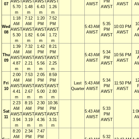
AWST
AWST
AWST
AWST
PM
07
AWST
AWST
A
5.70
1.48
6.43
1.26
AWST
m
m
m
m
1:18
7:12
1:20
7:52
AM
AM
PM
PM
5:35
1
Wed
5:43 AM
10:03 PM
AWST
AWST
AWST
AWST
PM
08
AWST
AWST
5.30
1.82
6.04
1.72
AWST
A
m
m
m
m
1:39
7:32
1:42
8:21
AM
AM
PM
PM
5:34
1
Thu
5:43 AM
10:56 PM
AWST
AWST
AWST
AWST
PM
09
AWST
AWST
4.87
2.21
5.56
2.25
AWST
A
m
m
m
m
2:00
7:53
2:05
8:59
AM
AM
PM
PM
5:34
1
Fri
Last
5:43 AM
11:50 PM
AWST
AWST
AWST
AWST
PM
10
Quarter
AWST
AWST
4.41
2.67
5.00
2.80
AWST
A
m
m
m
m
2:23
8:15
2:30
10:36
AM
AM
PM
PM
5:33
Sat
5:43 AM
1:0
AWST
AWST
AWST
AWST
PM
11
AWST
A
3.94
3.19
4.36
3.31
AWST
m
m
m
m
8:20
2:34
7:47
AM
PM
PM
5:32