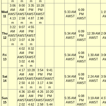
m
m
m
m
3:06
9:00
3:35
10:28
AM
AM
PM
PM
6:09
Wed
5:33 AM
1:1
AWST
AWST
AWST
AWST
PM
11
AWST
A
4.13
2.58
4.87
2.98
AWST
m
m
m
m
3:22
9:07
4:55
AM
AM
PM
6:09
Thu
5:34 AM
12:39 AM
2:0
AWST
AWST
AWST
PM
12
AWST
AWST
A
3.57
3.07
4.39
AWST
m
m
m
4:02
8:32
AM
PM
6:08
Fri
5:34 AM
1:30 AM
3:0
AWST
AWST
PM
13
AWST
AWST
A
3.02
4.46
AWST
m
m
4:17
10:28
3:54
9:41
AM
AM
PM
PM
6:08
Sat
5:34 AM
2:24 AM
3:5
AWST
AWST
AWST
AWST
PM
14
AWST
AWST
A
2.50
4.10
3.17
4.94
AWST
m
m
m
m
4:36
10:40
4:26
10:20
AM
AM
PM
PM
6:08
Sun
5:35 AM
3:19 AM
4:3
AWST
AWST
AWST
AWST
PM
15
AWST
AWST
A
2.02
4.62
2.58
5.44
AWST