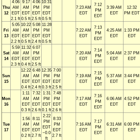
4:06
9:17
4:06
10:31
7:12
Thu
AM
AM
PM
PM
7:23 AM
3:39 AM
12:32
PM
12
EDT
EDT
EDT
EDT
EDT
EDT
PM EDT
EDT
2.1 ft
0.5 ft
2.5 ft
0.5 ft
5:05
10:22
5:08
11:28
7:13
Fri
AM
AM
PM
PM
7:22 AM
4:25 AM
1:33 PM
PM
13
EDT
EDT
EDT
EDT
EDT
EDT
EDT
EDT
2.2 ft
0.5 ft
2.4 ft
0.5 ft
5:59
11:32
6:07
7:14
Sat
AM
AM
PM
7:20 AM
5:04 AM
2:37 PM
PM
14
EDT
EDT
EDT
EDT
EDT
EDT
EDT
2.3 ft
0.4 ft
2.5 ft
12:22
6:48
12:35
7:00
7:15
Sun
AM
AM
PM
PM
7:19 AM
5:37 AM
3:44 PM
PM
15
EDT
EDT
EDT
EDT
EDT
EDT
EDT
EDT
0.4 ft
2.4 ft
0.3 ft
2.5 ft
1:11
7:32
1:31
7:48
7:16
Mon
AM
AM
PM
PM
7:17 AM
6:06 AM
4:52 PM
PM
16
EDT
EDT
EDT
EDT
EDT
EDT
EDT
EDT
0.3 ft
2.6 ft
0.1 ft
2.6 ft
2:22
1:56
8:11
8:33
PM
7:17
Tue
AM
AM
PM
7:16 AM
6:31 AM
6:00 PM
EDT
PM
17
EDT
EDT
EDT
EDT
EDT
EDT
−0.0
EDT
0.2 ft
2.7 ft
2.7 ft
ft