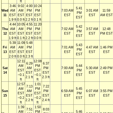
ft
3:46
9:02
4:00
10:24
5:41
Wed
AM
AM
PM
PM
7:03 AM
3:01 AM
11:59
PM
11
EST
EST
EST
EST
EST
EST
AM EST
EST
1.9 ft
0.0 ft
2.2 ft
0.1 ft
4:44
10:05
4:55
11:20
5:42
Thu
AM
AM
PM
PM
7:02 AM
3:57 AM
12:48
PM
12
EST
EST
EST
EST
EST
EST
PM EST
EST
1.9 ft
0.1 ft
2.2 ft
0.0 ft
5:39
11:09
5:48
5:43
Fri
AM
AM
PM
7:01 AM
4:47 AM
1:46 PM
PM
13
EST
EST
EST
EST
EST
EST
EST
2.0 ft
0.0 ft
2.3 ft
12:11
12:08
6:29
6:37
AM
PM
5:44
Sat
AM
PM
7:00 AM
5:30 AM
2:49 PM
EST
EST
PM
14
EST
EST
EST
EST
EST
−0.1
−0.1
EST
2.1 ft
2.3 ft
ft
ft
12:57
1:01
7:13
7:22
AM
PM
5:45
Sun
AM
PM
6:59 AM
6:07 AM
3:55 PM
EST
EST
PM
15
EST
EST
EST
EST
EST
−0.2
−0.2
EST
2.2 ft
2.4 ft
ft
ft
1:39
1:50
7:51
8:03
AM
PM
5:46