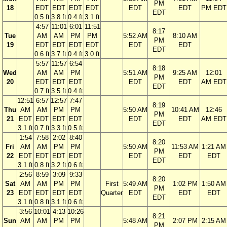
PM
18
EDT
EDT
EDT
EDT
EDT
EDT
PM EDT
EDT
0.5 ft
3.8 ft
0.4 ft
3.1 ft
4:57
11:01
6:01
11:51
8:17
Tue
AM
AM
PM
PM
5:52 AM
8:10 AM
PM
19
EDT
EDT
EDT
EDT
EDT
EDT
EDT
0.6 ft
3.7 ft
0.4 ft
3.0 ft
5:57
11:57
6:54
8:18
Wed
AM
AM
PM
5:51 AM
9:25 AM
12:01
PM
20
EDT
EDT
EDT
EDT
EDT
AM EDT
EDT
0.7 ft
3.5 ft
0.4 ft
12:51
6:57
12:57
7:47
8:19
Thu
AM
AM
PM
PM
5:50 AM
10:41 AM
12:46
PM
21
EDT
EDT
EDT
EDT
EDT
EDT
AM EDT
EDT
3.1 ft
0.7 ft
3.3 ft
0.5 ft
1:54
7:58
2:02
8:40
8:20
Fri
AM
AM
PM
PM
5:50 AM
11:53 AM
1:21 AM
PM
22
EDT
EDT
EDT
EDT
EDT
EDT
EDT
EDT
3.1 ft
0.8 ft
3.2 ft
0.6 ft
2:56
8:59
3:09
9:33
8:20
Sat
AM
AM
PM
PM
First
5:49 AM
1:02 PM
1:50 AM
PM
23
EDT
EDT
EDT
EDT
Quarter
EDT
EDT
EDT
EDT
3.1 ft
0.8 ft
3.1 ft
0.6 ft
3:56
10:01
4:13
10:26
8:21
Sun
AM
AM
PM
PM
5:48 AM
2:07 PM
2:15 AM
PM