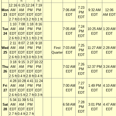
ft
ft
12:16
6:15
12:24
7:19
7:23
Mon
AM
AM
PM
PM
7:06 AM
9:32 AM
12:06
PM
23
EDT
EDT
EDT
EDT
EDT
EDT
AM EDT
EDT
2.7 ft
0.0 ft
3.2 ft
0.1 ft
1:10
7:08
1:18
8:16
7:24
Tue
AM
AM
PM
PM
7:05 AM
10:25 AM
1:20 AM
PM
24
EDT
EDT
EDT
EDT
EDT
EDT
EDT
EDT
2.6 ft
0.2 ft
3.1 ft
0.2 ft
2:11
8:07
2:18
9:18
7:25
Wed
AM
AM
PM
PM
First
7:03 AM
11:27 AM
2:28 AM
PM
25
EDT
EDT
EDT
EDT
Quarter
EDT
EDT
EDT
EDT
2.6 ft
0.3 ft
3.0 ft
0.3 ft
3:18
9:15
3:27
10:22
7:26
Thu
AM
AM
PM
PM
7:02 AM
12:37 PM
3:24 AM
PM
26
EDT
EDT
EDT
EDT
EDT
EDT
EDT
EDT
2.5 ft
0.4 ft
2.8 ft
0.4 ft
4:28
10:28
4:41
11:24
7:27
Fri
AM
AM
PM
PM
7:00 AM
1:49 PM
4:10 AM
PM
27
EDT
EDT
EDT
EDT
EDT
EDT
EDT
EDT
2.6 ft
0.5 ft
2.7 ft
0.3 ft
5:34
11:39
5:51
7:28
Sat
AM
AM
PM
6:58 AM
3:01 PM
4:47 AM
PM
28
EDT
EDT
EDT
EDT
EDT
EDT
EDT
2.7 ft
0.4 ft
2.7 ft