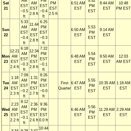
AM
PM
5:52
Sat
AM
PM
6:51 AM
8:44 AM
10:48
EST
EST
PM
21
EST
EST
EST
EST
PM EST
−0.5
−0.4
EST
2.8 ft
2.5 ft
ft
ft
5:33
6:25
11:44
AM
PM
5:53
Sun
AM
6:50 AM
9:14 AM
EST
EST
PM
22
EST
EST
EST
−0.4
−0.3
EST
2.8 ft
ft
ft
6:18
7:22
12:21
12:34
AM
PM
5:54
Mon
AM
PM
6:48 AM
9:50 AM
12:03
EST
EST
PM
23
EST
EST
EST
EST
AM EST
−0.3
−0.1
EST
2.4 ft
2.8 ft
ft
ft
7:09
8:26
1:18
1:31
AM
PM
5:55
Tue
AM
PM
First
6:47 AM
10:35 AM
1:18 AM
EST
EST
PM
24
EST
EST
Quarter
EST
EST
EST
−0.2
−0.0
EST
2.3 ft
2.7 ft
ft
ft
8:12
2:23
2:36
9:36
AM
5:56
Wed
AM
PM
PM
6:46 AM
11:29 AM
2:29 AM
EST
PM
25
EST
EST
EST
EST
EST
EST
−0.1
EST
2.2 ft
2.6 ft
0.0 ft
ft
10:44
3:34
9:28
3:47