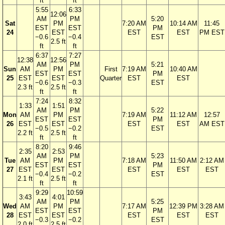
ft
ft
5:55
6:33
12:06
AM
PM
5:20
Sat
PM
7:20 AM
10:14 AM
11:45
EST
EST
PM
24
EST
EST
EST
PM EST
−0.6
−0.4
EST
2.5 ft
ft
ft
6:37
7:27
12:38
12:56
AM
PM
5:21
Sun
AM
PM
First
7:19 AM
10:40 AM
EST
EST
PM
25
EST
EST
Quarter
EST
EST
−0.6
−0.3
EST
2.3 ft
2.5 ft
ft
ft
7:24
8:32
1:33
1:51
AM
PM
5:22
Mon
AM
PM
7:19 AM
11:12 AM
12:57
EST
EST
PM
26
EST
EST
EST
EST
AM EST
−0.5
−0.2
EST
2.2 ft
2.5 ft
ft
ft
8:20
9:46
2:35
2:53
AM
PM
5:23
Tue
AM
PM
7:18 AM
11:50 AM
2:12 AM
EST
EST
PM
27
EST
EST
EST
EST
EST
−0.4
−0.2
EST
2.1 ft
2.5 ft
ft
ft
9:29
10:59
3:43
4:01
AM
PM
5:25
Wed
AM
PM
7:17 AM
12:39 PM
3:28 AM
EST
EST
PM
28
EST
EST
EST
EST
EST
−0.3
−0.2
EST
2.0 ft
2.5 ft