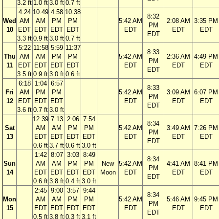
3.2 ft
1.0 ft
3.0 ft
0.7 ft
4:24
10:49
4:58
10:38
8:32
Wed
AM
AM
PM
PM
5:42 AM
2:08 AM
3:35 PM
PM
10
EDT
EDT
EDT
EDT
EDT
EDT
EDT
EDT
3.3 ft
0.9 ft
3.0 ft
0.7 ft
5:22
11:58
5:59
11:37
8:33
Thu
AM
AM
PM
PM
5:42 AM
2:36 AM
4:49 PM
PM
11
EDT
EDT
EDT
EDT
EDT
EDT
EDT
EDT
3.5 ft
0.9 ft
3.0 ft
0.6 ft
6:18
1:04
6:57
8:33
Fri
AM
PM
PM
5:42 AM
3:09 AM
6:07 PM
PM
12
EDT
EDT
EDT
EDT
EDT
EDT
EDT
3.6 ft
0.7 ft
3.0 ft
12:39
7:13
2:06
7:54
8:34
Sat
AM
AM
PM
PM
5:42 AM
3:49 AM
7:26 PM
PM
13
EDT
EDT
EDT
EDT
EDT
EDT
EDT
EDT
0.6 ft
3.7 ft
0.6 ft
3.0 ft
1:42
8:07
3:03
8:49
8:34
Sun
AM
AM
PM
PM
New
5:42 AM
4:41 AM
8:41 PM
PM
14
EDT
EDT
EDT
EDT
Moon
EDT
EDT
EDT
EDT
0.6 ft
3.8 ft
0.4 ft
3.0 ft
2:45
9:00
3:57
9:44
8:34
Mon
AM
AM
PM
PM
5:42 AM
5:46 AM
9:45 PM
PM
15
EDT
EDT
EDT
EDT
EDT
EDT
EDT
EDT
0.5 ft
3.8 ft
0.3 ft
3.1 ft