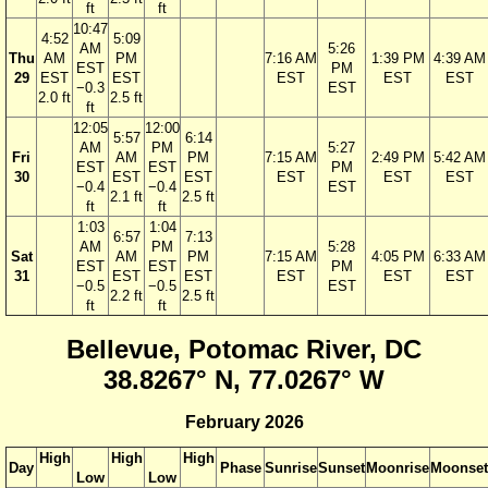
ft
ft
10:47
4:52
5:09
AM
5:26
Thu
AM
PM
7:16 AM
1:39 PM
4:39 AM
EST
PM
29
EST
EST
EST
EST
EST
−0.3
EST
2.0 ft
2.5 ft
ft
12:05
12:00
5:57
6:14
AM
PM
5:27
Fri
AM
PM
7:15 AM
2:49 PM
5:42 AM
EST
EST
PM
30
EST
EST
EST
EST
EST
−0.4
−0.4
EST
2.1 ft
2.5 ft
ft
ft
1:03
1:04
6:57
7:13
AM
PM
5:28
Sat
AM
PM
7:15 AM
4:05 PM
6:33 AM
EST
EST
PM
31
EST
EST
EST
EST
EST
−0.5
−0.5
EST
2.2 ft
2.5 ft
ft
ft
Bellevue, Potomac River, DC
38.8267° N, 77.0267° W
February 2026
High
High
High
Day
Phase
Sunrise
Sunset
Moonrise
Moonset
Low
Low