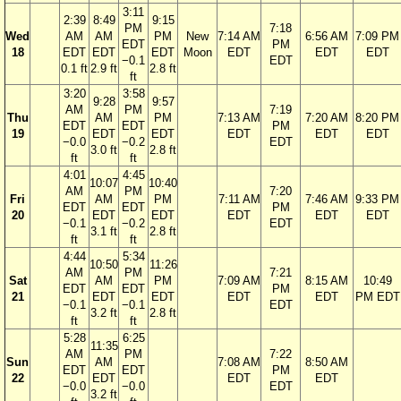
3:11
2:39
8:49
9:15
PM
7:18
Wed
AM
AM
PM
New
7:14 AM
6:56 AM
7:09 PM
EDT
PM
18
EDT
EDT
EDT
Moon
EDT
EDT
EDT
−0.1
EDT
0.1 ft
2.9 ft
2.8 ft
ft
3:20
3:58
9:28
9:57
AM
PM
7:19
Thu
AM
PM
7:13 AM
7:20 AM
8:20 PM
EDT
EDT
PM
19
EDT
EDT
EDT
EDT
EDT
−0.0
−0.2
EDT
3.0 ft
2.8 ft
ft
ft
4:01
4:45
10:07
10:40
AM
PM
7:20
Fri
AM
PM
7:11 AM
7:46 AM
9:33 PM
EDT
EDT
PM
20
EDT
EDT
EDT
EDT
EDT
−0.1
−0.2
EDT
3.1 ft
2.8 ft
ft
ft
4:44
5:34
10:50
11:26
AM
PM
7:21
Sat
AM
PM
7:09 AM
8:15 AM
10:49
EDT
EDT
PM
21
EDT
EDT
EDT
EDT
PM EDT
−0.1
−0.1
EDT
3.2 ft
2.8 ft
ft
ft
5:28
6:25
11:35
AM
PM
7:22
Sun
AM
7:08 AM
8:50 AM
EDT
EDT
PM
22
EDT
EDT
EDT
−0.0
−0.0
EDT
3.2 ft