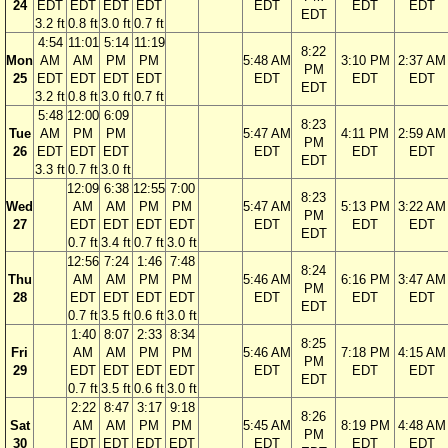
24
EDT
EDT
EDT
EDT
EDT
EDT
EDT
EDT
3.2 ft
0.8 ft
3.0 ft
0.7 ft
4:54
11:01
5:14
11:19
8:22
Mon
AM
AM
PM
PM
5:48 AM
3:10 PM
2:37 AM
PM
25
EDT
EDT
EDT
EDT
EDT
EDT
EDT
EDT
3.2 ft
0.8 ft
3.0 ft
0.7 ft
5:48
12:00
6:09
8:23
Tue
AM
PM
PM
5:47 AM
4:11 PM
2:59 AM
PM
26
EDT
EDT
EDT
EDT
EDT
EDT
EDT
3.3 ft
0.7 ft
3.0 ft
12:09
6:38
12:55
7:00
8:23
Wed
AM
AM
PM
PM
5:47 AM
5:13 PM
3:22 AM
PM
27
EDT
EDT
EDT
EDT
EDT
EDT
EDT
EDT
0.7 ft
3.4 ft
0.7 ft
3.0 ft
12:56
7:24
1:46
7:48
8:24
Thu
AM
AM
PM
PM
5:46 AM
6:16 PM
3:47 AM
PM
28
EDT
EDT
EDT
EDT
EDT
EDT
EDT
EDT
0.7 ft
3.5 ft
0.6 ft
3.0 ft
1:40
8:07
2:33
8:34
8:25
Fri
AM
AM
PM
PM
5:46 AM
7:18 PM
4:15 AM
PM
29
EDT
EDT
EDT
EDT
EDT
EDT
EDT
EDT
0.7 ft
3.5 ft
0.6 ft
3.0 ft
2:22
8:47
3:17
9:18
8:26
Sat
AM
AM
PM
PM
5:45 AM
8:19 PM
4:48 AM
PM
30
EDT
EDT
EDT
EDT
EDT
EDT
EDT