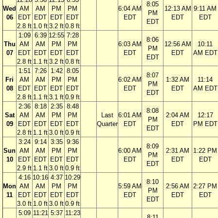
8:05
Wed
AM
AM
PM
PM
6:04 AM
12:13 AM
9:11 AM
PM
06
EDT
EDT
EDT
EDT
EDT
EDT
EDT
EDT
2.8 ft
1.0 ft
3.2 ft
0.8 ft
1:09
6:39
12:55
7:28
8:06
Thu
AM
AM
PM
PM
6:03 AM
12:56 AM
10:11
PM
07
EDT
EDT
EDT
EDT
EDT
EDT
AM EDT
EDT
2.8 ft
1.1 ft
3.2 ft
0.8 ft
1:51
7:26
1:42
8:05
8:07
Fri
AM
AM
PM
PM
6:02 AM
1:32 AM
11:14
PM
08
EDT
EDT
EDT
EDT
EDT
EDT
AM EDT
EDT
2.8 ft
1.1 ft
3.1 ft
0.9 ft
2:36
8:18
2:35
8:48
8:08
Sat
AM
AM
PM
PM
Last
6:01 AM
2:04 AM
12:17
PM
09
EDT
EDT
EDT
EDT
Quarter
EDT
EDT
PM EDT
EDT
2.8 ft
1.1 ft
3.0 ft
0.9 ft
3:24
9:14
3:35
9:36
8:09
Sun
AM
AM
PM
PM
6:00 AM
2:31 AM
1:22 PM
PM
10
EDT
EDT
EDT
EDT
EDT
EDT
EDT
EDT
2.9 ft
1.1 ft
3.0 ft
0.9 ft
4:16
10:16
4:37
10:29
8:10
Mon
AM
AM
PM
PM
5:59 AM
2:56 AM
2:27 PM
PM
11
EDT
EDT
EDT
EDT
EDT
EDT
EDT
EDT
3.0 ft
1.0 ft
3.0 ft
0.9 ft
5:09
11:21
5:37
11:23
8:11