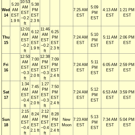
10:53
5:20
5:38
AM
5:09
Wed
AM
PM
7:25 AM
4:13 AM
1:21 PM
EST
PM
14
EST
EST
EST
EST
EST
−0.2
EST
1.9 ft
2.3 ft
ft
12:01
11:46
6:12
6:25
AM
AM
5:10
Thu
AM
PM
7:24 AM
5:11 AM
2:06 PM
EST
EST
PM
15
EST
EST
EST
EST
EST
−0.2
−0.2
EST
1.9 ft
2.3 ft
ft
ft
12:50
12:38
7:00
7:09
AM
PM
5:11
Fri
AM
PM
7:24 AM
6:05 AM
2:59 PM
EST
EST
PM
16
EST
EST
EST
EST
EST
−0.3
−0.3
EST
2.0 ft
2.4 ft
ft
ft
1:34
1:27
7:45
7:50
AM
PM
5:12
Sat
AM
PM
7:24 AM
6:53 AM
3:59 PM
EST
EST
PM
17
EST
EST
EST
EST
EST
−0.4
−0.3
EST
2.0 ft
2.4 ft
ft
ft
2:15
2:12
8:24
8:28
AM
PM
5:13
Sun
AM
PM
New
7:23 AM
7:34 AM
5:04 PM
EST
EST
PM
18
EST
EST
Moon
EST
EST
EST
−0.4
−0.4
EST
2.1 ft
2.4 ft
ft
ft