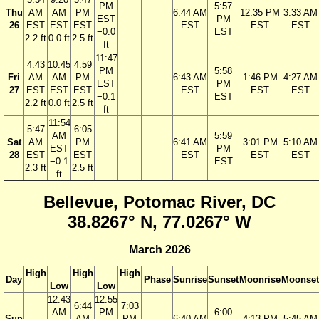
PM
5:57
Thu
AM
AM
PM
6:44 AM
12:35 PM
3:33 AM
EST
PM
26
EST
EST
EST
EST
EST
EST
−0.0
EST
2.2 ft
0.0 ft
2.5 ft
ft
11:47
4:43
10:45
4:59
PM
5:58
Fri
AM
AM
PM
6:43 AM
1:46 PM
4:27 AM
EST
PM
27
EST
EST
EST
EST
EST
EST
−0.1
EST
2.2 ft
0.0 ft
2.5 ft
ft
11:54
5:47
6:05
AM
5:59
Sat
AM
PM
6:41 AM
3:01 PM
5:10 AM
EST
PM
28
EST
EST
EST
EST
EST
−0.1
EST
2.3 ft
2.5 ft
ft
Bellevue, Potomac River, DC
38.8267° N, 77.0267° W
March 2026
High
High
High
Day
Phase
Sunrise
Sunset
Moonrise
Moonset
Low
Low
12:43
12:55
6:44
7:03
AM
PM
6:00
Sun
AM
PM
6:40 AM
4:13 PM
5:45 AM