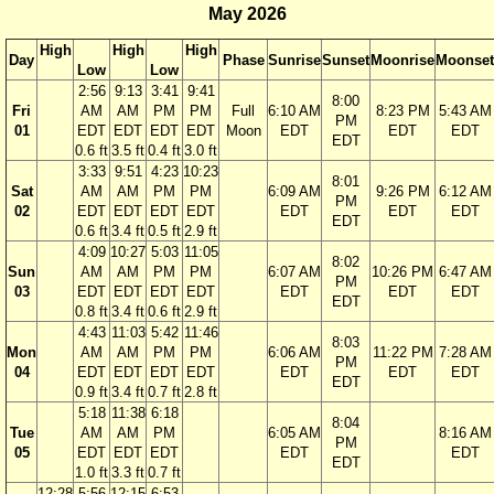
May 2026
High
High
High
Day
Phase
Sunrise
Sunset
Moonrise
Moonset
Low
Low
2:56
9:13
3:41
9:41
8:00
Fri
AM
AM
PM
PM
Full
6:10 AM
8:23 PM
5:43 AM
PM
01
EDT
EDT
EDT
EDT
Moon
EDT
EDT
EDT
EDT
0.6 ft
3.5 ft
0.4 ft
3.0 ft
3:33
9:51
4:23
10:23
8:01
Sat
AM
AM
PM
PM
6:09 AM
9:26 PM
6:12 AM
PM
02
EDT
EDT
EDT
EDT
EDT
EDT
EDT
EDT
0.6 ft
3.4 ft
0.5 ft
2.9 ft
4:09
10:27
5:03
11:05
8:02
Sun
AM
AM
PM
PM
6:07 AM
10:26 PM
6:47 AM
PM
03
EDT
EDT
EDT
EDT
EDT
EDT
EDT
EDT
0.8 ft
3.4 ft
0.6 ft
2.9 ft
4:43
11:03
5:42
11:46
8:03
Mon
AM
AM
PM
PM
6:06 AM
11:22 PM
7:28 AM
PM
04
EDT
EDT
EDT
EDT
EDT
EDT
EDT
EDT
0.9 ft
3.4 ft
0.7 ft
2.8 ft
5:18
11:38
6:18
8:04
Tue
AM
AM
PM
6:05 AM
8:16 AM
PM
05
EDT
EDT
EDT
EDT
EDT
EDT
1.0 ft
3.3 ft
0.7 ft
12:28
5:56
12:15
6:53