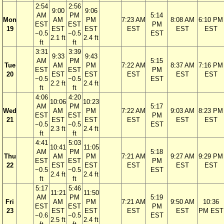
2:54
2:56
9:00
9:06
AM
PM
5:14
Mon
AM
PM
7:23 AM
8:08 AM
6:10 PM
EST
EST
PM
19
EST
EST
EST
EST
EST
−0.5
−0.5
EST
2.1 ft
2.4 ft
ft
ft
3:31
3:39
9:33
9:43
AM
PM
5:15
Tue
AM
PM
7:22 AM
8:37 AM
7:16 PM
EST
EST
PM
20
EST
EST
EST
EST
EST
−0.5
−0.5
EST
2.2 ft
2.4 ft
ft
ft
4:06
4:20
10:06
10:23
AM
PM
5:17
Wed
AM
PM
7:22 AM
9:03 AM
8:23 PM
EST
EST
PM
21
EST
EST
EST
EST
EST
−0.5
−0.5
EST
2.3 ft
2.4 ft
ft
ft
4:41
5:03
10:41
11:05
AM
PM
5:18
Thu
AM
PM
7:21 AM
9:27 AM
9:29 PM
EST
EST
PM
22
EST
EST
EST
EST
EST
−0.5
−0.5
EST
2.4 ft
2.4 ft
ft
ft
5:17
5:46
11:21
11:50
AM
PM
5:19
Fri
AM
PM
7:21 AM
9:50 AM
10:36
EST
EST
PM
23
EST
EST
EST
EST
PM EST
−0.6
−0.5
EST
2.5 ft
2.4 ft