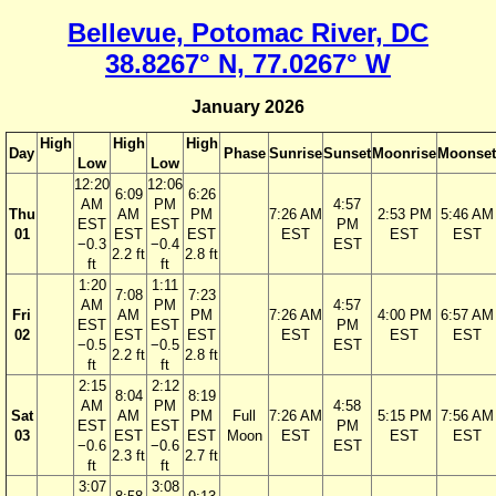
Bellevue, Potomac River, DC
38.8267° N, 77.0267° W
January 2026
High
High
High
Day
Phase
Sunrise
Sunset
Moonrise
Moonset
Low
Low
12:20
12:06
6:09
6:26
AM
PM
4:57
Thu
AM
PM
7:26 AM
2:53 PM
5:46 AM
EST
EST
PM
01
EST
EST
EST
EST
EST
−0.3
−0.4
EST
2.2 ft
2.8 ft
ft
ft
1:20
1:11
7:08
7:23
AM
PM
4:57
Fri
AM
PM
7:26 AM
4:00 PM
6:57 AM
EST
EST
PM
02
EST
EST
EST
EST
EST
−0.5
−0.5
EST
2.2 ft
2.8 ft
ft
ft
2:15
2:12
8:04
8:19
AM
PM
4:58
Sat
AM
PM
Full
7:26 AM
5:15 PM
7:56 AM
EST
EST
PM
03
EST
EST
Moon
EST
EST
EST
−0.6
−0.6
EST
2.3 ft
2.7 ft
ft
ft
3:07
3:08