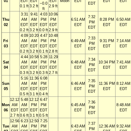
01
EDT
EDT
EDT
Moon
EDT
EDT
EDT
−0.0
EDT
0.1 ft
3.2 ft
2.9 ft
ft
3:31
9:41
4:03
10:06
7:32
Thu
AM
AM
PM
PM
6:51 AM
8:28 PM
6:50 AM
PM
02
EDT
EDT
EDT
EDT
EDT
EDT
EDT
EDT
0.2 ft
3.2 ft
0.0 ft
2.9 ft
4:09
10:20
4:47
10:48
7:33
Fri
AM
AM
PM
PM
6:49 AM
9:31 PM
7:14 AM
PM
03
EDT
EDT
EDT
EDT
EDT
EDT
EDT
EDT
0.2 ft
3.2 ft
0.1 ft
2.8 ft
4:44
10:58
5:28
11:29
7:34
Sat
AM
AM
PM
PM
6:48 AM
10:34 PM
7:41 AM
PM
04
EDT
EDT
EDT
EDT
EDT
EDT
EDT
EDT
0.3 ft
3.2 ft
0.3 ft
2.7 ft
5:16
11:36
6:08
7:35
Sun
AM
AM
PM
6:46 AM
11:36 PM
8:12 AM
PM
05
EDT
EDT
EDT
EDT
EDT
EDT
EDT
0.5 ft
3.1 ft
0.4 ft
12:12
5:48
12:12
6:47
7:36
Mon
AM
AM
PM
PM
6:45 AM
8:48 AM
PM
06
EDT
EDT
EDT
EDT
EDT
EDT
EDT
2.7 ft
0.6 ft
3.1 ft
0.5 ft
12:56
6:23
12:50
7:25
7:37
Tue
AM
AM
PM
PM
6:43 AM
12:36 AM
9:32 AM
PM