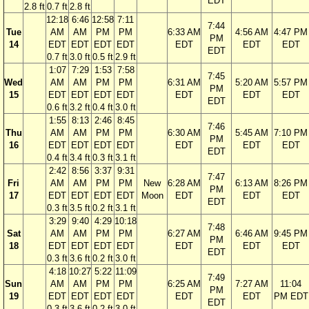
EDT
2.8 ft
0.7 ft
2.8 ft
12:18
6:46
12:58
7:11
7:44
Tue
AM
AM
PM
PM
6:33 AM
4:56 AM
4:47 PM
PM
14
EDT
EDT
EDT
EDT
EDT
EDT
EDT
EDT
0.7 ft
3.0 ft
0.5 ft
2.9 ft
1:07
7:29
1:53
7:58
7:45
Wed
AM
AM
PM
PM
6:31 AM
5:20 AM
5:57 PM
PM
15
EDT
EDT
EDT
EDT
EDT
EDT
EDT
EDT
0.6 ft
3.2 ft
0.4 ft
3.0 ft
1:55
8:13
2:46
8:45
7:46
Thu
AM
AM
PM
PM
6:30 AM
5:45 AM
7:10 PM
PM
16
EDT
EDT
EDT
EDT
EDT
EDT
EDT
EDT
0.4 ft
3.4 ft
0.3 ft
3.1 ft
2:42
8:56
3:37
9:31
7:47
Fri
AM
AM
PM
PM
New
6:28 AM
6:13 AM
8:26 PM
PM
17
EDT
EDT
EDT
EDT
Moon
EDT
EDT
EDT
EDT
0.3 ft
3.5 ft
0.2 ft
3.1 ft
3:29
9:40
4:29
10:18
7:48
Sat
AM
AM
PM
PM
6:27 AM
6:46 AM
9:45 PM
PM
18
EDT
EDT
EDT
EDT
EDT
EDT
EDT
EDT
0.3 ft
3.6 ft
0.2 ft
3.0 ft
4:18
10:27
5:22
11:09
7:49
Sun
AM
AM
PM
PM
6:25 AM
7:27 AM
11:04
PM
19
EDT
EDT
EDT
EDT
EDT
EDT
PM EDT
EDT
0.3 ft
3.6 ft
0.2 ft
3.0 ft