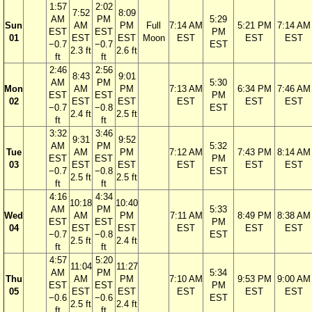
1:57
2:02
7:52
8:09
AM
PM
5:29
Sun
AM
PM
Full
7:14 AM
5:21 PM
7:14 AM
EST
EST
PM
01
EST
EST
Moon
EST
EST
EST
−0.7
−0.7
EST
2.3 ft
2.6 ft
ft
ft
2:46
2:56
8:43
9:01
AM
PM
5:30
Mon
AM
PM
7:13 AM
6:34 PM
7:46 AM
EST
EST
PM
02
EST
EST
EST
EST
EST
−0.7
−0.8
EST
2.4 ft
2.5 ft
ft
ft
3:32
3:46
9:31
9:52
AM
PM
5:32
Tue
AM
PM
7:12 AM
7:43 PM
8:14 AM
EST
EST
PM
03
EST
EST
EST
EST
EST
−0.7
−0.8
EST
2.5 ft
2.5 ft
ft
ft
4:16
4:34
10:18
10:40
AM
PM
5:33
Wed
AM
PM
7:11 AM
8:49 PM
8:38 AM
EST
EST
PM
04
EST
EST
EST
EST
EST
−0.7
−0.8
EST
2.5 ft
2.4 ft
ft
ft
4:57
5:20
11:04
11:27
AM
PM
5:34
Thu
AM
PM
7:10 AM
9:53 PM
9:00 AM
EST
EST
PM
05
EST
EST
EST
EST
EST
−0.6
−0.6
EST
2.5 ft
2.4 ft
ft
ft