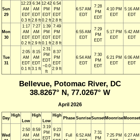
12:23
6:34
12:42
6:54
7:28
Sun
AM
AM
PM
PM
6:57 AM
4:10 PM
5:16 AM
PM
29
EDT
EDT
EDT
EDT
EDT
EDT
EDT
EDT
0.3 ft
2.8 ft
0.2 ft
2.8 ft
1:17
7:27
1:39
7:49
7:29
Mon
AM
AM
PM
PM
6:55 AM
5:17 PM
5:42 AM
PM
30
EDT
EDT
EDT
EDT
EDT
EDT
EDT
EDT
0.2 ft
2.9 ft
0.1 ft
2.8 ft
2:31
2:05
8:15
8:37
PM
7:30
Tue
AM
AM
PM
6:54 AM
6:21 PM
6:06 AM
EDT
PM
31
EDT
EDT
EDT
EDT
EDT
EDT
−0.0
EDT
0.1 ft
3.1 ft
2.9 ft
ft
Bellevue, Potomac River, DC
38.8267° N, 77.0267° W
April 2026
High
High
High
Day
Phase
Sunrise
Sunset
Moonrise
Moonset
Low
Low
3:19
2:50
8:59
9:23
PM
7:31
Wed
AM
AM
PM
Full
6:52 AM
7:25 PM
6:27 AM
EDT
PM