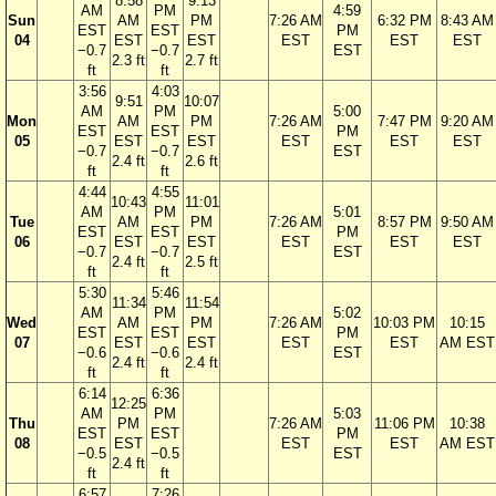
8:58
9:13
AM
PM
4:59
Sun
AM
PM
7:26 AM
6:32 PM
8:43 AM
EST
EST
PM
04
EST
EST
EST
EST
EST
−0.7
−0.7
EST
2.3 ft
2.7 ft
ft
ft
3:56
4:03
9:51
10:07
AM
PM
5:00
Mon
AM
PM
7:26 AM
7:47 PM
9:20 AM
EST
EST
PM
05
EST
EST
EST
EST
EST
−0.7
−0.7
EST
2.4 ft
2.6 ft
ft
ft
4:44
4:55
10:43
11:01
AM
PM
5:01
Tue
AM
PM
7:26 AM
8:57 PM
9:50 AM
EST
EST
PM
06
EST
EST
EST
EST
EST
−0.7
−0.7
EST
2.4 ft
2.5 ft
ft
ft
5:30
5:46
11:34
11:54
AM
PM
5:02
Wed
AM
PM
7:26 AM
10:03 PM
10:15
EST
EST
PM
07
EST
EST
EST
EST
AM EST
−0.6
−0.6
EST
2.4 ft
2.4 ft
ft
ft
6:14
6:36
12:25
AM
PM
5:03
Thu
PM
7:26 AM
11:06 PM
10:38
EST
EST
PM
08
EST
EST
EST
AM EST
−0.5
−0.5
EST
2.4 ft
ft
ft
6:57
7:26