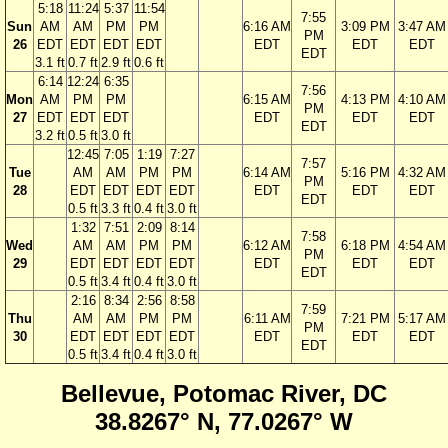
5:18
11:24
5:37
11:54
7:55
Sun
AM
AM
PM
PM
6:16 AM
3:09 PM
3:47 AM
PM
26
EDT
EDT
EDT
EDT
EDT
EDT
EDT
EDT
3.1 ft
0.7 ft
2.9 ft
0.6 ft
6:14
12:24
6:35
7:56
Mon
AM
PM
PM
6:15 AM
4:13 PM
4:10 AM
PM
27
EDT
EDT
EDT
EDT
EDT
EDT
EDT
3.2 ft
0.5 ft
3.0 ft
12:45
7:05
1:19
7:27
7:57
Tue
AM
AM
PM
PM
6:14 AM
5:16 PM
4:32 AM
PM
28
EDT
EDT
EDT
EDT
EDT
EDT
EDT
EDT
0.5 ft
3.3 ft
0.4 ft
3.0 ft
1:32
7:51
2:09
8:14
7:58
Wed
AM
AM
PM
PM
6:12 AM
6:18 PM
4:54 AM
PM
29
EDT
EDT
EDT
EDT
EDT
EDT
EDT
EDT
0.5 ft
3.4 ft
0.4 ft
3.0 ft
2:16
8:34
2:56
8:58
7:59
Thu
AM
AM
PM
PM
6:11 AM
7:21 PM
5:17 AM
PM
30
EDT
EDT
EDT
EDT
EDT
EDT
EDT
EDT
0.5 ft
3.4 ft
0.4 ft
3.0 ft
Bellevue, Potomac River, DC
38.8267° N, 77.0267° W