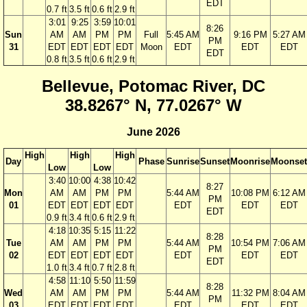
EDT
0.7 ft
3.5 ft
0.6 ft
2.9 ft
3:01
9:25
3:59
10:01
8:26
Sun
AM
AM
PM
PM
Full
5:45 AM
9:16 PM
5:27 AM
PM
31
EDT
EDT
EDT
EDT
Moon
EDT
EDT
EDT
EDT
0.8 ft
3.5 ft
0.6 ft
2.9 ft
Bellevue, Potomac River, DC
38.8267° N, 77.0267° W
June 2026
High
High
High
Day
Phase
Sunrise
Sunset
Moonrise
Moonset
Low
Low
3:40
10:00
4:38
10:42
8:27
Mon
AM
AM
PM
PM
5:44 AM
10:08 PM
6:12 AM
PM
01
EDT
EDT
EDT
EDT
EDT
EDT
EDT
EDT
0.9 ft
3.4 ft
0.6 ft
2.9 ft
4:18
10:35
5:15
11:22
8:28
Tue
AM
AM
PM
PM
5:44 AM
10:54 PM
7:06 AM
PM
02
EDT
EDT
EDT
EDT
EDT
EDT
EDT
EDT
1.0 ft
3.4 ft
0.7 ft
2.8 ft
4:58
11:10
5:50
11:59
8:28
Wed
AM
AM
PM
PM
5:44 AM
11:32 PM
8:04 AM
PM
03
EDT
EDT
EDT
EDT
EDT
EDT
EDT