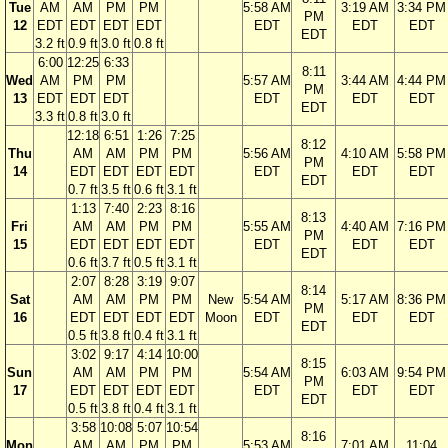
Tue
AM
AM
PM
PM
5:58 AM
3:19 AM
3:34 PM
PM
12
EDT
EDT
EDT
EDT
EDT
EDT
EDT
EDT
3.2 ft
0.9 ft
3.0 ft
0.8 ft
6:00
12:25
6:33
8:11
Wed
AM
PM
PM
5:57 AM
3:44 AM
4:44 PM
PM
13
EDT
EDT
EDT
EDT
EDT
EDT
EDT
3.3 ft
0.8 ft
3.0 ft
12:18
6:51
1:26
7:25
8:12
Thu
AM
AM
PM
PM
5:56 AM
4:10 AM
5:58 PM
PM
14
EDT
EDT
EDT
EDT
EDT
EDT
EDT
EDT
0.7 ft
3.5 ft
0.6 ft
3.1 ft
1:13
7:40
2:23
8:16
8:13
Fri
AM
AM
PM
PM
5:55 AM
4:40 AM
7:16 PM
PM
15
EDT
EDT
EDT
EDT
EDT
EDT
EDT
EDT
0.6 ft
3.7 ft
0.5 ft
3.1 ft
2:07
8:28
3:19
9:07
8:14
Sat
AM
AM
PM
PM
New
5:54 AM
5:17 AM
8:36 PM
PM
16
EDT
EDT
EDT
EDT
Moon
EDT
EDT
EDT
EDT
0.5 ft
3.8 ft
0.4 ft
3.1 ft
3:02
9:17
4:14
10:00
8:15
Sun
AM
AM
PM
PM
5:54 AM
6:03 AM
9:54 PM
PM
17
EDT
EDT
EDT
EDT
EDT
EDT
EDT
EDT
0.5 ft
3.8 ft
0.4 ft
3.1 ft
3:58
10:08
5:07
10:54
8:16
Mon
AM
AM
PM
PM
5:53 AM
7:01 AM
11:04