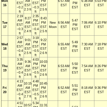
Mon
AM
PM
6:57 AM
6:38 AM
5:03 PM
EST
EST
PM
16
EST
EST
EST
EST
EST
−0.2
−0.3
EST
2.3 ft
2.5 ft
ft
ft
2:19
2:35
8:27
8:43
AM
PM
5:47
Tue
AM
PM
New
6:56 AM
7:06 AM
6:10 PM
EST
EST
PM
17
EST
EST
Moon
EST
EST
EST
−0.3
−0.4
EST
2.4 ft
2.5 ft
ft
ft
2:57
3:19
9:01
9:22
AM
PM
5:49
Wed
AM
PM
6:55 AM
7:30 AM
7:18 PM
EST
EST
PM
18
EST
EST
EST
EST
EST
−0.4
−0.5
EST
2.5 ft
2.6 ft
ft
ft
3:35
4:03
9:36
10:03
AM
PM
5:50
Thu
AM
PM
6:53 AM
7:54 AM
8:26 PM
EST
EST
PM
19
EST
EST
EST
EST
EST
−0.4
−0.5
EST
2.6 ft
2.6 ft
ft
ft
4:13
4:48
10:15
10:45
AM
PM
5:51
Fri
AM
PM
6:52 AM
8:18 AM
9:36 PM
EST
EST
PM
20
EST
EST
EST
EST
EST
−0.4
−0.5
EST
2.7 ft
2.6 ft
ft
ft
4:51
5:34
10:57
11:31