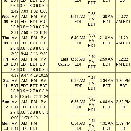
07
EDT
EDT
EDT
EDT
EDT
EDT
EDT
EDT
2.6 ft
0.7 ft
3.0 ft
0.6 ft
1:42
7:03
1:32
8:03
7:38
Wed
AM
AM
PM
PM
6:41 AM
1:30 AM
10:22
PM
08
EDT
EDT
EDT
EDT
EDT
EDT
AM EDT
EDT
2.5 ft
0.8 ft
2.9 ft
0.7 ft
2:31
7:50
2:20
8:46
7:39
Thu
AM
AM
PM
PM
6:40 AM
2:18 AM
11:20
PM
09
EDT
EDT
EDT
EDT
EDT
EDT
AM EDT
EDT
2.5 ft
0.8 ft
2.9 ft
0.8 ft
3:23
8:44
3:16
9:35
7:40
Fri
AM
AM
PM
PM
Last
6:38 AM
2:59 AM
12:22
PM
10
EDT
EDT
EDT
EDT
Quarter
EDT
EDT
PM EDT
EDT
2.5 ft
0.9 ft
2.8 ft
0.8 ft
4:17
9:47
4:19
10:29
7:41
Sat
AM
AM
PM
PM
6:37 AM
3:34 AM
1:26 PM
PM
11
EDT
EDT
EDT
EDT
EDT
EDT
EDT
EDT
2.6 ft
0.9 ft
2.7 ft
0.8 ft
5:10
10:54
5:22
11:24
7:42
Sun
AM
AM
PM
PM
6:35 AM
4:04 AM
2:32 PM
PM
12
EDT
EDT
EDT
EDT
EDT
EDT
EDT
EDT
2.7 ft
0.8 ft
2.8 ft
0.8 ft
6:00
11:59
6:19
7:43
Mon
AM
AM
PM
6:34 AM
4:31 AM
3:39 PM
PM
13
EDT
EDT
EDT
EDT
EDT
EDT