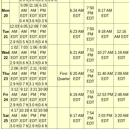
5:09
11:16
6:15
7:50
Mon
AM
AM
PM
6:24 AM
8:17 AM
PM
20
EDT
EDT
EDT
EDT
EDT
EDT
0.4 ft
3.6 ft
0.3 ft
12:03
6:05
12:09
7:09
7:50
Tue
AM
AM
PM
PM
6:23 AM
9:18 AM
12:16
PM
21
EDT
EDT
EDT
EDT
EDT
EDT
AM EDT
EDT
2.9 ft
0.5 ft
3.5 ft
0.4 ft
1:02
7:03
1:06
8:05
7:51
Wed
AM
AM
PM
PM
6:21 AM
10:27 AM
1:19 AM
PM
22
EDT
EDT
EDT
EDT
EDT
EDT
EDT
EDT
2.9 ft
0.6 ft
3.3 ft
0.4 ft
2:06
8:07
2:11
9:02
7:52
Thu
AM
AM
PM
PM
First
6:20 AM
11:40 AM
2:09 AM
PM
23
EDT
EDT
EDT
EDT
Quarter
EDT
EDT
EDT
EDT
2.9 ft
0.7 ft
3.1 ft
0.5 ft
3:12
9:12
3:21
10:00
7:53
Fri
AM
AM
PM
PM
6:19 AM
12:53 PM
2:48 AM
PM
24
EDT
EDT
EDT
EDT
EDT
EDT
EDT
EDT
2.9 ft
0.7 ft
3.0 ft
0.6 ft
4:17
10:19
4:32
10:58
7:54
Sat
AM
AM
PM
PM
6:17 AM
2:03 PM
3:20 AM
PM
25
EDT
EDT
EDT
EDT
EDT
EDT
EDT
EDT
3.0 ft
0.7 ft
2.9 ft
0.6 ft