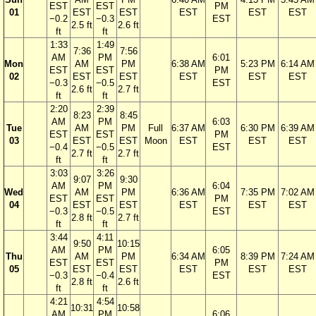
EST
EST
PM
01
EST
EST
EST
EST
EST
−0.2
−0.3
EST
2.5 ft
2.6 ft
ft
ft
1:33
1:49
7:36
7:56
AM
PM
6:01
Mon
AM
PM
6:38 AM
5:23 PM
6:14 AM
EST
EST
PM
02
EST
EST
EST
EST
EST
−0.3
−0.5
EST
2.6 ft
2.7 ft
ft
ft
2:20
2:39
8:23
8:45
AM
PM
6:03
Tue
AM
PM
Full
6:37 AM
6:30 PM
6:39 AM
EST
EST
PM
03
EST
EST
Moon
EST
EST
EST
−0.4
−0.5
EST
2.7 ft
2.7 ft
ft
ft
3:03
3:26
9:07
9:30
AM
PM
6:04
Wed
AM
PM
6:36 AM
7:35 PM
7:02 AM
EST
EST
PM
04
EST
EST
EST
EST
EST
−0.3
−0.5
EST
2.8 ft
2.7 ft
ft
ft
3:44
4:11
9:50
10:15
AM
PM
6:05
Thu
AM
PM
6:34 AM
8:39 PM
7:24 AM
EST
EST
PM
05
EST
EST
EST
EST
EST
−0.3
−0.4
EST
2.8 ft
2.6 ft
ft
ft
4:21
4:54
10:31
10:58
AM
PM
6:06