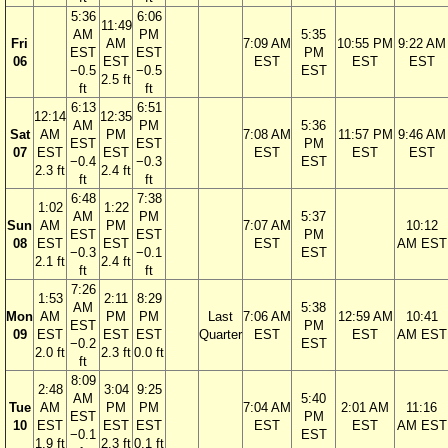
5:36
6:06
11:49
AM
PM
5:35
Fri
AM
7:09 AM
10:55 PM
9:22 AM
EST
EST
PM
06
EST
EST
EST
EST
−0.5
−0.5
EST
2.5 ft
ft
ft
6:13
6:51
12:14
12:35
AM
PM
5:36
Sat
AM
PM
7:08 AM
11:57 PM
9:46 AM
EST
EST
PM
07
EST
EST
EST
EST
EST
−0.4
−0.3
EST
2.3 ft
2.4 ft
ft
ft
6:48
7:38
1:02
1:22
AM
PM
5:37
Sun
AM
PM
7:07 AM
10:12
EST
EST
PM
08
EST
EST
EST
AM EST
−0.3
−0.1
EST
2.1 ft
2.4 ft
ft
ft
7:26
1:53
2:11
8:29
AM
5:38
Mon
AM
PM
PM
Last
7:06 AM
12:59 AM
10:41
EST
PM
09
EST
EST
EST
Quarter
EST
EST
AM EST
−0.2
EST
2.0 ft
2.3 ft
0.0 ft
ft
8:09
2:48
3:04
9:25
AM
5:40
Tue
AM
PM
PM
7:04 AM
2:01 AM
11:16
EST
PM
10
EST
EST
EST
EST
EST
AM EST
−0.1
EST
1.9 ft
2.3 ft
0.1 ft