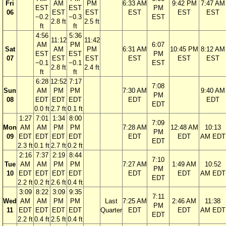
Fri
AM
PM
6:33 AM
9:42 PM
7:47 AM
EST
EST
PM
06
EST
EST
EST
EST
EST
−0.2
−0.3
EST
2.8 ft
2.5 ft
ft
ft
4:56
5:36
11:12
11:42
AM
PM
6:07
Sat
AM
PM
6:31 AM
10:45 PM
8:12 AM
EST
EST
PM
07
EST
EST
EST
EST
EST
−0.1
−0.1
EST
2.8 ft
2.4 ft
ft
ft
6:28
12:52
7:17
7:08
Sun
AM
PM
PM
7:30 AM
9:40 AM
PM
08
EDT
EDT
EDT
EDT
EDT
EDT
0.0 ft
2.7 ft
0.1 ft
1:27
7:01
1:34
8:00
7:09
Mon
AM
AM
PM
PM
7:28 AM
12:48 AM
10:13
PM
09
EDT
EDT
EDT
EDT
EDT
EDT
AM EDT
EDT
2.3 ft
0.1 ft
2.7 ft
0.2 ft
2:16
7:37
2:19
8:44
7:10
Tue
AM
AM
PM
PM
7:27 AM
1:49 AM
10:52
PM
10
EDT
EDT
EDT
EDT
EDT
EDT
AM EDT
EDT
2.2 ft
0.2 ft
2.6 ft
0.4 ft
3:09
8:22
3:09
9:35
7:11
Wed
AM
AM
PM
PM
Last
7:25 AM
2:46 AM
11:38
PM
11
EDT
EDT
EDT
EDT
Quarter
EDT
EDT
AM EDT
EDT
2.2 ft
0.4 ft
2.5 ft
0.4 ft