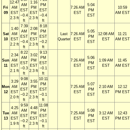
12:47
1:16
AM
PM
5:04
Fri
AM
PM
7:26 AM
10:59
EST
EST
PM
09
EST
EST
EST
AM EST
−0.4
−0.4
EST
2.3 ft
2.3 ft
ft
ft
7:39
8:18
1:40
2:08
AM
PM
5:05
Sat
AM
PM
Last
7:26 AM
12:08 AM
11:21
EST
EST
PM
10
EST
EST
Quarter
EST
EST
AM EST
−0.4
−0.2
EST
2.2 ft
2.3 ft
ft
ft
8:22
9:13
2:34
3:02
AM
PM
5:06
Sun
AM
PM
7:26 AM
1:09 AM
11:45
EST
EST
PM
11
EST
EST
EST
EST
AM EST
−0.3
−0.1
EST
2.1 ft
2.3 ft
ft
ft
9:08
10:11
3:29
3:55
AM
PM
5:07
Mon
AM
PM
7:25 AM
2:10 AM
12:12
EST
EST
PM
12
EST
EST
EST
EST
PM EST
−0.2
−0.1
EST
2.0 ft
2.3 ft
ft
ft
9:59
11:08
4:25
4:48
AM
PM
5:08
Tue
AM
PM
7:25 AM
3:12 AM
12:43
EST
EST
PM
13
EST
EST
EST
EST
PM EST
−0.2
−0.1
EST
1.9 ft
2.3 ft
ft
ft