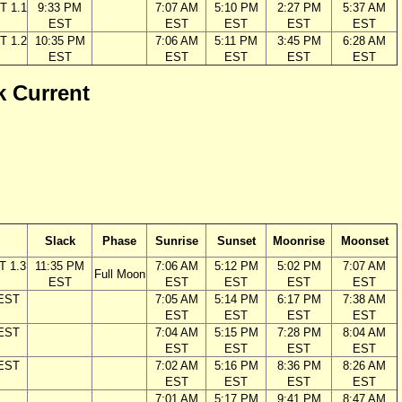
T 1.1
9:33 PM
7:07 AM
5:10 PM
2:27 PM
5:37 AM
EST
EST
EST
EST
EST
T 1.2
10:35 PM
7:06 AM
5:11 PM
3:45 PM
6:28 AM
EST
EST
EST
EST
EST
k Current
Slack
Phase
Sunrise
Sunset
Moonrise
Moonset
T 1.3
11:35 PM
7:06 AM
5:12 PM
5:02 PM
7:07 AM
Full Moon
EST
EST
EST
EST
EST
 EST
7:05 AM
5:14 PM
6:17 PM
7:38 AM
EST
EST
EST
EST
 EST
7:04 AM
5:15 PM
7:28 PM
8:04 AM
EST
EST
EST
EST
 EST
7:02 AM
5:16 PM
8:36 PM
8:26 AM
EST
EST
EST
EST
7:01 AM
5:17 PM
9:41 PM
8:47 AM