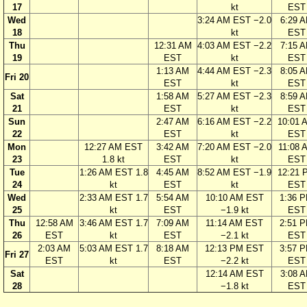
17
kt
EST
Wed
3:24 AM EST −2.0
6:29 
18
kt
EST
Thu
12:31 AM
4:03 AM EST −2.2
7:15 
19
EST
kt
EST
1:13 AM
4:44 AM EST −2.3
8:05 
Fri 20
EST
kt
EST
Sat
1:58 AM
5:27 AM EST −2.3
8:59 
21
EST
kt
EST
Sun
2:47 AM
6:16 AM EST −2.2
10:01 
22
EST
kt
EST
Mon
12:27 AM EST
3:42 AM
7:20 AM EST −2.0
11:08 
23
1.8 kt
EST
kt
EST
Tue
1:26 AM EST 1.8
4:45 AM
8:52 AM EST −1.9
12:21 
24
kt
EST
kt
EST
Wed
2:33 AM EST 1.7
5:54 AM
10:10 AM EST
1:36 
25
kt
EST
−1.9 kt
EST
Thu
12:58 AM
3:46 AM EST 1.7
7:09 AM
11:14 AM EST
2:51 
26
EST
kt
EST
−2.1 kt
EST
2:03 AM
5:03 AM EST 1.7
8:18 AM
12:13 PM EST
3:57 
Fri 27
EST
kt
EST
−2.2 kt
EST
Sat
12:14 AM EST
3:08 
28
−1.8 kt
EST