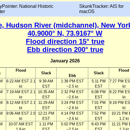
yPointer: National Historic
SkunkTracker: AIS for
ter
macOS
e, Hudson River (midchannel), New Yor
40.9000° N, 73.9167° W
Flood direction 15° true
Ebb direction 200° true
January 2026
Flood
Flood
k
Slack
Slack
Ebb
AM
6:22 AM EST 2.1
9:39 AM
1:38 PM EST
5:11 PM
7:27 PM ES
kt
EST
−2.5 kt
EST
kt
AM
7:19 AM EST 2.1
10:35 AM
2:32 PM EST
6:08 PM
8:22 PM ES
kt
EST
−2.6 kt
EST
kt
AM
8:12 AM EST 2.1
11:29 AM
3:24 PM EST
7:01 PM
9:19 PM ES
kt
EST
−2.6 kt
EST
kt
AM
9:06 AM EST 2.0
12:21 PM
4:14 PM EST
7:52 PM
10:21 PM
kt
EST
−2.6 kt
EST
1.2 kt
AM
10:07 AM EST
1:11 PM
5:02 PM EST
8:43 PM
11:21 PM
1.9 kt
EST
−2.5 kt
EST
1.3 kt