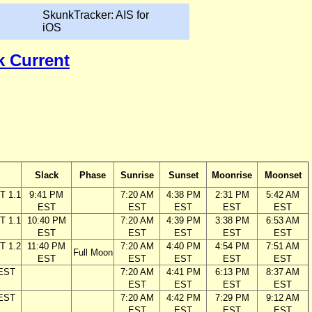
SkunkTracker: AIS for
iOS
k Current
Slack
Phase
Sunrise
Sunset
Moonrise
Moonset
T 1.1
9:41 PM
7:20 AM
4:38 PM
2:31 PM
5:42 AM
EST
EST
EST
EST
EST
T 1.1
10:40 PM
7:20 AM
4:39 PM
3:38 PM
6:53 AM
EST
EST
EST
EST
EST
T 1.2
11:40 PM
7:20 AM
4:40 PM
4:54 PM
7:51 AM
Full Moon
EST
EST
EST
EST
EST
 EST
7:20 AM
4:41 PM
6:13 PM
8:37 AM
EST
EST
EST
EST
 EST
7:20 AM
4:42 PM
7:29 PM
9:12 AM
EST
EST
EST
EST