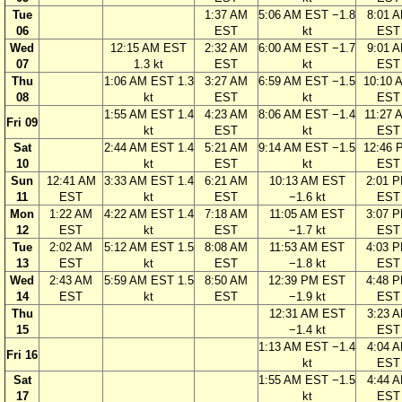
Tue
1:37 AM
5:06 AM EST −1.8
8:01 
06
EST
kt
EST
Wed
12:15 AM EST
2:32 AM
6:00 AM EST −1.7
9:01 
07
1.3 kt
EST
kt
EST
Thu
1:06 AM EST 1.3
3:27 AM
6:59 AM EST −1.5
10:10 
08
kt
EST
kt
EST
1:55 AM EST 1.4
4:23 AM
8:06 AM EST −1.4
11:27 
Fri 09
kt
EST
kt
EST
Sat
2:44 AM EST 1.4
5:21 AM
9:14 AM EST −1.5
12:46 
10
kt
EST
kt
EST
Sun
12:41 AM
3:33 AM EST 1.4
6:21 AM
10:13 AM EST
2:01 
11
EST
kt
EST
−1.6 kt
EST
Mon
1:22 AM
4:22 AM EST 1.4
7:18 AM
11:05 AM EST
3:07 
12
EST
kt
EST
−1.7 kt
EST
Tue
2:02 AM
5:12 AM EST 1.5
8:08 AM
11:53 AM EST
4:03 
13
EST
kt
EST
−1.8 kt
EST
Wed
2:43 AM
5:59 AM EST 1.5
8:50 AM
12:39 PM EST
4:48 
14
EST
kt
EST
−1.9 kt
EST
Thu
12:31 AM EST
3:23 
15
−1.4 kt
EST
1:13 AM EST −1.4
4:04 
Fri 16
kt
EST
Sat
1:55 AM EST −1.5
4:44 
17
kt
EST