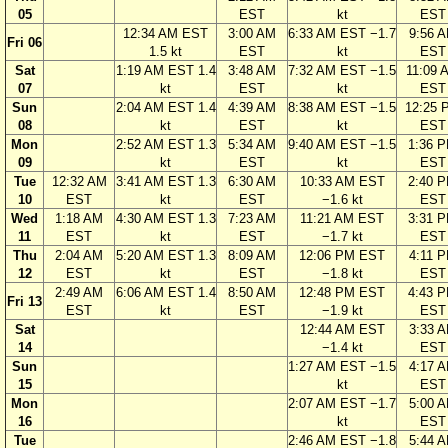
05
EST
kt
EST
12:34 AM EST
3:00 AM
6:33 AM EST −1.7
9:56 
Fri 06
1.5 kt
EST
kt
EST
Sat
1:19 AM EST 1.4
3:48 AM
7:32 AM EST −1.5
11:09 
07
kt
EST
kt
EST
Sun
2:04 AM EST 1.4
4:39 AM
8:38 AM EST −1.5
12:25 
08
kt
EST
kt
EST
Mon
2:52 AM EST 1.3
5:34 AM
9:40 AM EST −1.5
1:36 
09
kt
EST
kt
EST
Tue
12:32 AM
3:41 AM EST 1.3
6:30 AM
10:33 AM EST
2:40 
10
EST
kt
EST
−1.6 kt
EST
Wed
1:18 AM
4:30 AM EST 1.3
7:23 AM
11:21 AM EST
3:31 
11
EST
kt
EST
−1.7 kt
EST
Thu
2:04 AM
5:20 AM EST 1.3
8:09 AM
12:06 PM EST
4:11 
12
EST
kt
EST
−1.8 kt
EST
2:49 AM
6:06 AM EST 1.4
8:50 AM
12:48 PM EST
4:43 
Fri 13
EST
kt
EST
−1.9 kt
EST
Sat
12:44 AM EST
3:33 
14
−1.4 kt
EST
Sun
1:27 AM EST −1.5
4:17 
15
kt
EST
Mon
2:07 AM EST −1.7
5:00 
16
kt
EST
Tue
2:46 AM EST −1.8
5:44 