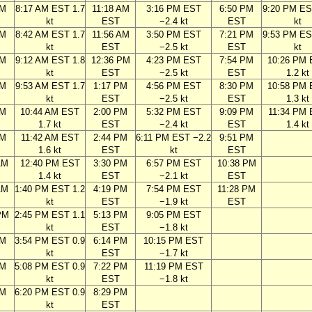
AM
8:17 AM EST 1.7
11:18 AM
3:16 PM EST
6:50 PM
9:20 PM ES
kt
EST
−2.4 kt
EST
kt
AM
8:42 AM EST 1.7
11:56 AM
3:50 PM EST
7:21 PM
9:53 PM ES
kt
EST
−2.5 kt
EST
kt
AM
9:12 AM EST 1.8
12:36 PM
4:23 PM EST
7:54 PM
10:26 PM
kt
EST
−2.5 kt
EST
1.2 kt
AM
9:53 AM EST 1.7
1:17 PM
4:56 PM EST
8:30 PM
10:58 PM
kt
EST
−2.5 kt
EST
1.3 kt
AM
10:44 AM EST
2:00 PM
5:32 PM EST
9:09 PM
11:34 PM
1.7 kt
EST
−2.4 kt
EST
1.4 kt
AM
11:42 AM EST
2:44 PM
6:11 PM EST −2.2
9:51 PM
1.6 kt
EST
kt
EST
AM
12:40 PM EST
3:30 PM
6:57 PM EST
10:38 PM
1.4 kt
EST
−2.1 kt
EST
AM
1:40 PM EST 1.2
4:19 PM
7:54 PM EST
11:28 PM
kt
EST
−1.9 kt
EST
PM
2:45 PM EST 1.1
5:13 PM
9:05 PM EST
kt
EST
−1.8 kt
PM
3:54 PM EST 0.9
6:14 PM
10:15 PM EST
kt
EST
−1.7 kt
PM
5:08 PM EST 0.9
7:22 PM
11:19 PM EST
kt
EST
−1.8 kt
PM
6:20 PM EST 0.9
8:29 PM
kt
EST