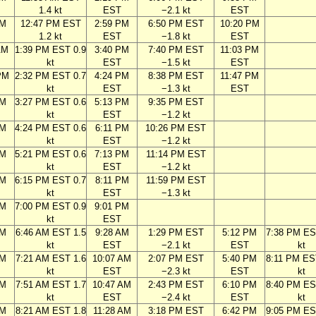
1.4 kt
EST
−2.1 kt
EST
AM
12:47 PM EST
2:59 PM
6:50 PM EST
10:20 PM
1.2 kt
EST
−1.8 kt
EST
AM
1:39 PM EST 0.9
3:40 PM
7:40 PM EST
11:03 PM
kt
EST
−1.5 kt
EST
PM
2:32 PM EST 0.7
4:24 PM
8:38 PM EST
11:47 PM
kt
EST
−1.3 kt
EST
PM
3:27 PM EST 0.6
5:13 PM
9:35 PM EST
kt
EST
−1.2 kt
PM
4:24 PM EST 0.6
6:11 PM
10:26 PM EST
kt
EST
−1.2 kt
PM
5:21 PM EST 0.6
7:13 PM
11:14 PM EST
kt
EST
−1.2 kt
PM
6:15 PM EST 0.7
8:11 PM
11:59 PM EST
kt
EST
−1.3 kt
PM
7:00 PM EST 0.9
9:01 PM
kt
EST
AM
6:46 AM EST 1.5
9:28 AM
1:29 PM EST
5:12 PM
7:38 PM ES
kt
EST
−2.1 kt
EST
kt
AM
7:21 AM EST 1.6
10:07 AM
2:07 PM EST
5:40 PM
8:11 PM ES
kt
EST
−2.3 kt
EST
kt
AM
7:51 AM EST 1.7
10:47 AM
2:43 PM EST
6:10 PM
8:40 PM ES
kt
EST
−2.4 kt
EST
kt
AM
8:21 AM EST 1.8
11:28 AM
3:18 PM EST
6:42 PM
9:05 PM ES