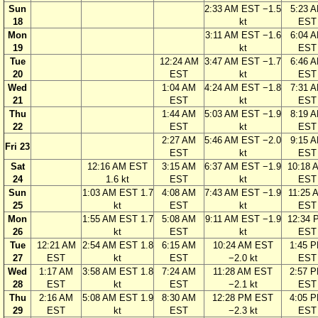
Sun
2:33 AM EST −1.5
5:23 
18
kt
EST
Mon
3:11 AM EST −1.6
6:04 
19
kt
EST
Tue
12:24 AM
3:47 AM EST −1.7
6:46 
20
EST
kt
EST
Wed
1:04 AM
4:24 AM EST −1.8
7:31 
21
EST
kt
EST
Thu
1:44 AM
5:03 AM EST −1.9
8:19 
22
EST
kt
EST
2:27 AM
5:46 AM EST −2.0
9:15 
Fri 23
EST
kt
EST
Sat
12:16 AM EST
3:15 AM
6:37 AM EST −1.9
10:18 
24
1.6 kt
EST
kt
EST
Sun
1:03 AM EST 1.7
4:08 AM
7:43 AM EST −1.9
11:25 
25
kt
EST
kt
EST
Mon
1:55 AM EST 1.7
5:08 AM
9:11 AM EST −1.9
12:34 
26
kt
EST
kt
EST
Tue
12:21 AM
2:54 AM EST 1.8
6:15 AM
10:24 AM EST
1:45 
27
EST
kt
EST
−2.0 kt
EST
Wed
1:17 AM
3:58 AM EST 1.8
7:24 AM
11:28 AM EST
2:57 
28
EST
kt
EST
−2.1 kt
EST
Thu
2:16 AM
5:08 AM EST 1.9
8:30 AM
12:28 PM EST
4:05 
29
EST
kt
EST
−2.3 kt
EST