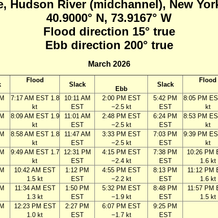
e, Hudson River (midchannel), New Yor
40.9000° N, 73.9167° W
Flood direction 15° true
Ebb direction 200° true
March 2026
Flood
Flood
k
Slack
Slack
Ebb
AM
7:17 AM EST 1.8
10:11 AM
2:00 PM EST
5:42 PM
8:05 PM ES
kt
EST
−2.5 kt
EST
kt
AM
8:09 AM EST 1.9
11:01 AM
2:48 PM EST
6:24 PM
8:53 PM ES
kt
EST
−2.5 kt
EST
kt
AM
8:58 AM EST 1.8
11:47 AM
3:33 PM EST
7:03 PM
9:39 PM ES
kt
EST
−2.5 kt
EST
kt
AM
9:49 AM EST 1.7
12:31 PM
4:15 PM EST
7:38 PM
10:26 PM
kt
EST
−2.4 kt
EST
1.6 kt
AM
10:42 AM EST
1:12 PM
4:55 PM EST
8:13 PM
11:12 PM
1.5 kt
EST
−2.2 kt
EST
1.6 kt
AM
11:34 AM EST
1:50 PM
5:32 PM EST
8:48 PM
11:57 PM
1.3 kt
EST
−1.9 kt
EST
1.5 kt
AM
12:23 PM EST
2:27 PM
6:07 PM EST
9:25 PM
1.0 kt
EST
−1.7 kt
EST