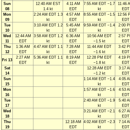
Sun
12:40 AM EST
4:11 AM
7:55 AM EDT −1.7
11:46 
08
1.4 kt
EDT
kt
EDT
Mon
2:24 AM EDT 1.3
4:57 AM
8:55 AM EDT −1.5
12:56 
09
kt
EDT
kt
EDT
Tue
3:10 AM EDT 1.2
5:45 AM
9:59 AM EDT −1.4
2:00 
10
kt
EDT
kt
EDT
Wed
12:44 AM
3:58 AM EDT 1.2
6:36 AM
10:56 AM EDT
2:57 
11
EDT
kt
EDT
−1.5 kt
EDT
Thu
1:36 AM
4:47 AM EDT 1.1
7:28 AM
11:44 AM EDT
3:42 
12
EDT
kt
EDT
−1.6 kt
EDT
2:27 AM
5:36 AM EDT 1.1
8:19 AM
12:28 PM EDT
4:19 
Fri 13
EDT
kt
EDT
−1.8 kt
EDT
Sat
12:28 AM EDT
3:17 
14
−1.2 kt
EDT
Sun
1:14 AM EDT −1.4
4:05 
15
kt
EDT
Mon
1:57 AM EDT −1.6
4:53 
16
kt
EDT
Tue
2:40 AM EDT −1.9
5:40 
17
kt
EDT
Wed
3:21 AM EDT −2.1
6:27 
18
kt
EDT
Thu
12:18 AM
4:02 AM EDT −2.3
7:14 
19
EDT
kt
EDT