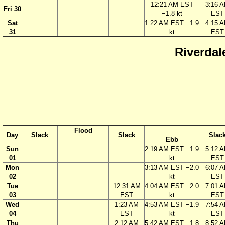
12:21 AM EST
3:16 
Fri 30
−1.8 kt
EST
Sat
1:22 AM EST −1.9
4:15 
31
kt
EST
Riverdal
Flood
Day
Slack
Slack
Slac
Ebb
Sun
2:19 AM EST −1.9
5:12 
01
kt
EST
Mon
3:13 AM EST −2.0
6:07 
02
kt
EST
Tue
12:31 AM
4:04 AM EST −2.0
7:01 
03
EST
kt
EST
Wed
1:23 AM
4:53 AM EST −1.9
7:54 
04
EST
kt
EST
Thu
2:12 AM
5:42 AM EST −1.8
8:52 