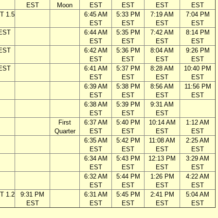
EST
Moon
EST
EST
EST
EST
T 1.5
6:45 AM
5:33 PM
7:19 AM
7:04 PM
EST
EST
EST
EST
 EST
6:44 AM
5:35 PM
7:42 AM
8:14 PM
EST
EST
EST
EST
 EST
6:42 AM
5:36 PM
8:04 AM
9:26 PM
EST
EST
EST
EST
 EST
6:41 AM
5:37 PM
8:28 AM
10:40 PM
EST
EST
EST
EST
6:39 AM
5:38 PM
8:56 AM
11:56 PM
EST
EST
EST
EST
6:38 AM
5:39 PM
9:31 AM
EST
EST
EST
First
6:37 AM
5:40 PM
10:14 AM
1:12 AM
Quarter
EST
EST
EST
EST
6:35 AM
5:42 PM
11:08 AM
2:25 AM
EST
EST
EST
EST
6:34 AM
5:43 PM
12:13 PM
3:29 AM
EST
EST
EST
EST
6:32 AM
5:44 PM
1:26 PM
4:22 AM
EST
EST
EST
EST
T 1.2
9:31 PM
6:31 AM
5:45 PM
2:41 PM
5:04 AM
EST
EST
EST
EST
EST