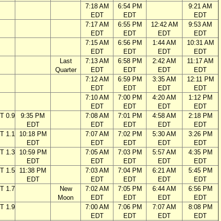
7:18 AM
6:54 PM
9:21 AM
EDT
EDT
EDT
7:17 AM
6:55 PM
12:42 AM
9:53 AM
EDT
EDT
EDT
EDT
7:15 AM
6:56 PM
1:44 AM
10:31 AM
EDT
EDT
EDT
EDT
Last
7:13 AM
6:58 PM
2:42 AM
11:17 AM
Quarter
EDT
EDT
EDT
EDT
7:12 AM
6:59 PM
3:35 AM
12:11 PM
EDT
EDT
EDT
EDT
7:10 AM
7:00 PM
4:20 AM
1:12 PM
EDT
EDT
EDT
EDT
T 0.9
9:35 PM
7:08 AM
7:01 PM
4:58 AM
2:18 PM
EDT
EDT
EDT
EDT
EDT
T 1.1
10:18 PM
7:07 AM
7:02 PM
5:30 AM
3:26 PM
EDT
EDT
EDT
EDT
EDT
T 1.3
10:59 PM
7:05 AM
7:03 PM
5:57 AM
4:35 PM
EDT
EDT
EDT
EDT
EDT
T 1.5
11:38 PM
7:03 AM
7:04 PM
6:21 AM
5:45 PM
EDT
EDT
EDT
EDT
EDT
T 1.7
New
7:02 AM
7:05 PM
6:44 AM
6:56 PM
Moon
EDT
EDT
EDT
EDT
T 1.9
7:00 AM
7:06 PM
7:07 AM
8:08 PM
EDT
EDT
EDT
EDT