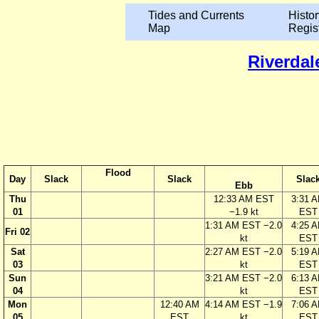
Tides and Currents
Histor
Map
Regis
Riverdal
Flood
Day
Slack
Slack
Slac
Ebb
Thu
12:33 AM EST
3:31 
01
−1.9 kt
EST
1:31 AM EST −2.0
4:25 
Fri 02
kt
EST
Sat
2:27 AM EST −2.0
5:19 
03
kt
EST
Sun
3:21 AM EST −2.0
6:13 
04
kt
EST
Mon
12:40 AM
4:14 AM EST −1.9
7:06 
05
EST
kt
EST