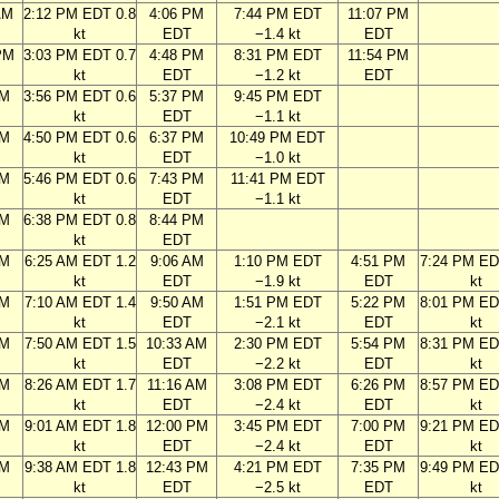
AM
2:12 PM EDT 0.8
4:06 PM
7:44 PM EDT
11:07 PM
kt
EDT
−1.4 kt
EDT
PM
3:03 PM EDT 0.7
4:48 PM
8:31 PM EDT
11:54 PM
kt
EDT
−1.2 kt
EDT
PM
3:56 PM EDT 0.6
5:37 PM
9:45 PM EDT
kt
EDT
−1.1 kt
PM
4:50 PM EDT 0.6
6:37 PM
10:49 PM EDT
kt
EDT
−1.0 kt
PM
5:46 PM EDT 0.6
7:43 PM
11:41 PM EDT
kt
EDT
−1.1 kt
PM
6:38 PM EDT 0.8
8:44 PM
kt
EDT
AM
6:25 AM EDT 1.2
9:06 AM
1:10 PM EDT
4:51 PM
7:24 PM ED
kt
EDT
−1.9 kt
EDT
kt
AM
7:10 AM EDT 1.4
9:50 AM
1:51 PM EDT
5:22 PM
8:01 PM ED
kt
EDT
−2.1 kt
EDT
kt
AM
7:50 AM EDT 1.5
10:33 AM
2:30 PM EDT
5:54 PM
8:31 PM ED
kt
EDT
−2.2 kt
EDT
kt
AM
8:26 AM EDT 1.7
11:16 AM
3:08 PM EDT
6:26 PM
8:57 PM ED
kt
EDT
−2.4 kt
EDT
kt
AM
9:01 AM EDT 1.8
12:00 PM
3:45 PM EDT
7:00 PM
9:21 PM ED
kt
EDT
−2.4 kt
EDT
kt
AM
9:38 AM EDT 1.8
12:43 PM
4:21 PM EDT
7:35 PM
9:49 PM ED
kt
EDT
−2.5 kt
EDT
kt