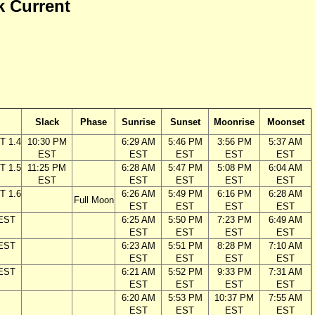
k Current
Slack
Phase
Sunrise
Sunset
Moonrise
Moonset
T 1.4
10:30 PM
6:29 AM
5:46 PM
3:56 PM
5:37 AM
EST
EST
EST
EST
EST
T 1.5
11:25 PM
6:28 AM
5:47 PM
5:08 PM
6:04 AM
EST
EST
EST
EST
EST
T 1.6
6:26 AM
5:49 PM
6:16 PM
6:28 AM
Full Moon
EST
EST
EST
EST
 EST
6:25 AM
5:50 PM
7:23 PM
6:49 AM
EST
EST
EST
EST
 EST
6:23 AM
5:51 PM
8:28 PM
7:10 AM
EST
EST
EST
EST
 EST
6:21 AM
5:52 PM
9:33 PM
7:31 AM
EST
EST
EST
EST
6:20 AM
5:53 PM
10:37 PM
7:55 AM
EST
EST
EST
EST