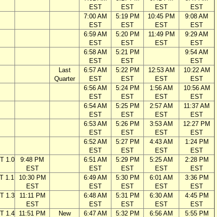
EST
EST
EST
EST
7:00 AM
5:19 PM
10:45 PM
9:08 AM
EST
EST
EST
EST
6:59 AM
5:20 PM
11:49 PM
9:29 AM
EST
EST
EST
EST
6:58 AM
5:21 PM
9:54 AM
EST
EST
EST
Last
6:57 AM
5:22 PM
12:53 AM
10:22 AM
Quarter
EST
EST
EST
EST
6:56 AM
5:24 PM
1:56 AM
10:56 AM
EST
EST
EST
EST
6:54 AM
5:25 PM
2:57 AM
11:37 AM
EST
EST
EST
EST
6:53 AM
5:26 PM
3:53 AM
12:27 PM
EST
EST
EST
EST
6:52 AM
5:27 PM
4:43 AM
1:24 PM
EST
EST
EST
EST
T 1.0
9:48 PM
6:51 AM
5:29 PM
5:25 AM
2:28 PM
EST
EST
EST
EST
EST
T 1.1
10:30 PM
6:49 AM
5:30 PM
6:01 AM
3:36 PM
EST
EST
EST
EST
EST
T 1.3
11:11 PM
6:48 AM
5:31 PM
6:30 AM
4:45 PM
EST
EST
EST
EST
EST
T 1.4
11:51 PM
New
6:47 AM
5:32 PM
6:56 AM
5:55 PM