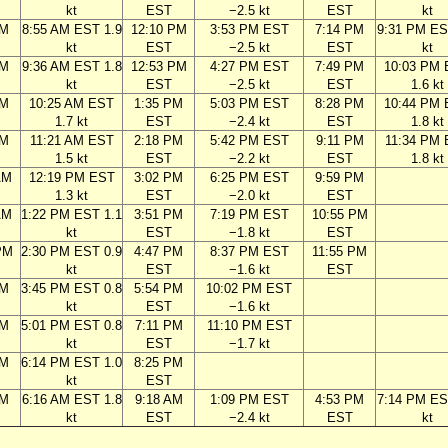
kt
EST
−2.5 kt
EST
kt
AM
8:55 AM EST 1.9
12:10 PM
3:53 PM EST
7:14 PM
9:31 PM ES
kt
EST
−2.5 kt
EST
kt
AM
9:36 AM EST 1.8
12:53 PM
4:27 PM EST
7:49 PM
10:03 PM
kt
EST
−2.5 kt
EST
1.6 kt
AM
10:25 AM EST
1:35 PM
5:03 PM EST
8:28 PM
10:44 PM
1.7 kt
EST
−2.4 kt
EST
1.8 kt
AM
11:21 AM EST
2:18 PM
5:42 PM EST
9:11 PM
11:34 PM
1.5 kt
EST
−2.2 kt
EST
1.8 kt
AM
12:19 PM EST
3:02 PM
6:25 PM EST
9:59 PM
1.3 kt
EST
−2.0 kt
EST
AM
1:22 PM EST 1.1
3:51 PM
7:19 PM EST
10:55 PM
kt
EST
−1.8 kt
EST
PM
2:30 PM EST 0.9
4:47 PM
8:37 PM EST
11:55 PM
kt
EST
−1.6 kt
EST
PM
3:45 PM EST 0.8
5:54 PM
10:02 PM EST
kt
EST
−1.6 kt
PM
5:01 PM EST 0.8
7:11 PM
11:10 PM EST
kt
EST
−1.7 kt
PM
6:14 PM EST 1.0
8:25 PM
kt
EST
AM
6:16 AM EST 1.8
9:18 AM
1:09 PM EST
4:53 PM
7:14 PM ES
kt
EST
−2.4 kt
EST
kt