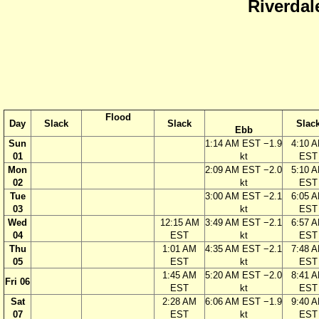
Riverdal
Flood
Day
Slack
Slack
Slac
Ebb
Sun
1:14 AM EST −1.9
4:10 
01
kt
EST
Mon
2:09 AM EST −2.0
5:10 
02
kt
EST
Tue
3:00 AM EST −2.1
6:05 
03
kt
EST
Wed
12:15 AM
3:49 AM EST −2.1
6:57 
04
EST
kt
EST
Thu
1:01 AM
4:35 AM EST −2.1
7:48 
05
EST
kt
EST
1:45 AM
5:20 AM EST −2.0
8:41 
Fri 06
EST
kt
EST
Sat
2:28 AM
6:06 AM EST −1.9
9:40 
07
EST
kt
EST