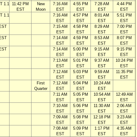
T 1.1
11:42 PM
New
7:16 AM
4:55 PM
7:28 AM
4:44 PM
EST
Moon
EST
EST
EST
EST
T 1.1
7:16 AM
4:57 PM
8:01 AM
5:51 PM
EST
EST
EST
EST
 EST
7:15 AM
4:58 PM
8:29 AM
7:00 PM
EST
EST
EST
EST
 EST
7:14 AM
4:59 PM
8:53 AM
8:07 PM
EST
EST
EST
EST
 EST
7:14 AM
5:00 PM
9:15 AM
9:15 PM
EST
EST
EST
EST
7:13 AM
5:01 PM
9:37 AM
10:24 PM
EST
EST
EST
EST
7:12 AM
5:03 PM
9:59 AM
11:35 PM
EST
EST
EST
EST
First
7:12 AM
5:04 PM
10:24 AM
Quarter
EST
EST
EST
7:11 AM
5:05 PM
10:54 AM
12:49 AM
EST
EST
EST
EST
7:10 AM
5:06 PM
11:30 AM
2:06 AM
EST
EST
EST
EST
7:09 AM
5:08 PM
12:18 PM
3:23 AM
EST
EST
EST
EST
7:08 AM
5:09 PM
1:17 PM
4:35 AM
EST
EST
EST
EST