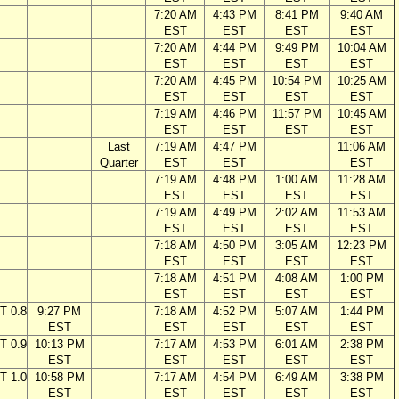
7:20 AM
4:43 PM
8:41 PM
9:40 AM
EST
EST
EST
EST
7:20 AM
4:44 PM
9:49 PM
10:04 AM
EST
EST
EST
EST
7:20 AM
4:45 PM
10:54 PM
10:25 AM
EST
EST
EST
EST
7:19 AM
4:46 PM
11:57 PM
10:45 AM
EST
EST
EST
EST
Last
7:19 AM
4:47 PM
11:06 AM
Quarter
EST
EST
EST
7:19 AM
4:48 PM
1:00 AM
11:28 AM
EST
EST
EST
EST
7:19 AM
4:49 PM
2:02 AM
11:53 AM
EST
EST
EST
EST
7:18 AM
4:50 PM
3:05 AM
12:23 PM
EST
EST
EST
EST
7:18 AM
4:51 PM
4:08 AM
1:00 PM
EST
EST
EST
EST
T 0.8
9:27 PM
7:18 AM
4:52 PM
5:07 AM
1:44 PM
EST
EST
EST
EST
EST
T 0.9
10:13 PM
7:17 AM
4:53 PM
6:01 AM
2:38 PM
EST
EST
EST
EST
EST
T 1.0
10:58 PM
7:17 AM
4:54 PM
6:49 AM
3:38 PM
EST
EST
EST
EST
EST