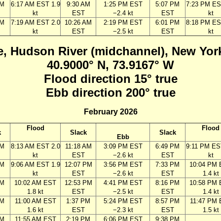
AM
6:17 AM EST 1.9
9:30 AM
1:25 PM EST
5:07 PM
7:23 PM ES
kt
EST
−2.4 kt
EST
kt
AM
7:19 AM EST 2.0
10:26 AM
2:19 PM EST
6:01 PM
8:18 PM ES
kt
EST
−2.5 kt
EST
kt
e, Hudson River (midchannel), New Yor
40.9000° N, 73.9167° W
Flood direction 15° true
Ebb direction 200° true
February 2026
Flood
Flood
k
Slack
Slack
Ebb
AM
8:13 AM EST 2.0
11:18 AM
3:09 PM EST
6:49 PM
9:11 PM ES
kt
EST
−2.6 kt
EST
kt
AM
9:06 AM EST 1.9
12:07 PM
3:56 PM EST
7:33 PM
10:04 PM
kt
EST
−2.6 kt
EST
1.4 kt
AM
10:02 AM EST
12:53 PM
4:41 PM EST
8:16 PM
10:58 PM
1.8 kt
EST
−2.5 kt
EST
1.4 kt
AM
11:00 AM EST
1:37 PM
5:24 PM EST
8:57 PM
11:47 PM
1.6 kt
EST
−2.3 kt
EST
1.5 kt
AM
11:55 AM EST
2:19 PM
6:06 PM EST
9:38 PM