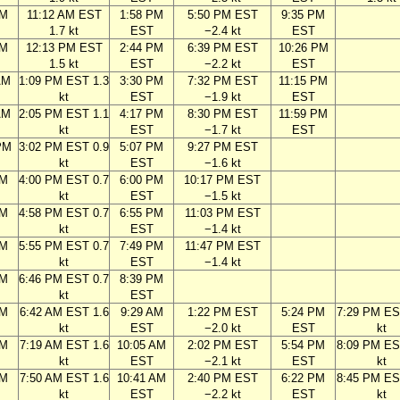
AM
11:12 AM EST
1:58 PM
5:50 PM EST
9:35 PM
1.7 kt
EST
−2.4 kt
EST
AM
12:13 PM EST
2:44 PM
6:39 PM EST
10:26 PM
1.5 kt
EST
−2.2 kt
EST
AM
1:09 PM EST 1.3
3:30 PM
7:32 PM EST
11:15 PM
kt
EST
−1.9 kt
EST
AM
2:05 PM EST 1.1
4:17 PM
8:30 PM EST
11:59 PM
kt
EST
−1.7 kt
EST
PM
3:02 PM EST 0.9
5:07 PM
9:27 PM EST
kt
EST
−1.6 kt
PM
4:00 PM EST 0.7
6:00 PM
10:17 PM EST
kt
EST
−1.5 kt
PM
4:58 PM EST 0.7
6:55 PM
11:03 PM EST
kt
EST
−1.4 kt
PM
5:55 PM EST 0.7
7:49 PM
11:47 PM EST
kt
EST
−1.4 kt
PM
6:46 PM EST 0.7
8:39 PM
kt
EST
AM
6:42 AM EST 1.6
9:29 AM
1:22 PM EST
5:24 PM
7:29 PM ES
kt
EST
−2.0 kt
EST
kt
AM
7:19 AM EST 1.6
10:05 AM
2:02 PM EST
5:54 PM
8:09 PM ES
kt
EST
−2.1 kt
EST
kt
AM
7:50 AM EST 1.6
10:41 AM
2:40 PM EST
6:22 PM
8:45 PM ES
kt
EST
−2.2 kt
EST
kt