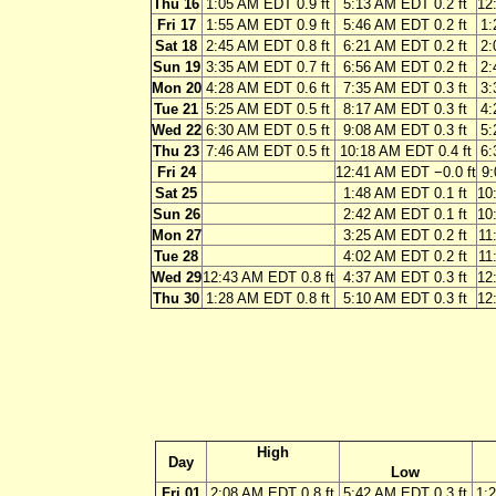
Thu 16
1:05 AM EDT 0.9 ft
5:13 AM EDT 0.2 ft
12
Fri 17
1:55 AM EDT 0.9 ft
5:46 AM EDT 0.2 ft
1:
Sat 18
2:45 AM EDT 0.8 ft
6:21 AM EDT 0.2 ft
2:
Sun 19
3:35 AM EDT 0.7 ft
6:56 AM EDT 0.2 ft
2:
Mon 20
4:28 AM EDT 0.6 ft
7:35 AM EDT 0.3 ft
3:
Tue 21
5:25 AM EDT 0.5 ft
8:17 AM EDT 0.3 ft
4:
Wed 22
6:30 AM EDT 0.5 ft
9:08 AM EDT 0.3 ft
5:
Thu 23
7:46 AM EDT 0.5 ft
10:18 AM EDT 0.4 ft
6:
Fri 24
12:41 AM EDT −0.0 ft
9:
Sat 25
1:48 AM EDT 0.1 ft
10
Sun 26
2:42 AM EDT 0.1 ft
10
Mon 27
3:25 AM EDT 0.2 ft
11
Tue 28
4:02 AM EDT 0.2 ft
11
Wed 29
12:43 AM EDT 0.8 ft
4:37 AM EDT 0.3 ft
12
Thu 30
1:28 AM EDT 0.8 ft
5:10 AM EDT 0.3 ft
12
High
Day
Low
Fri 01
2:08 AM EDT 0.8 ft
5:42 AM EDT 0.3 ft
1: