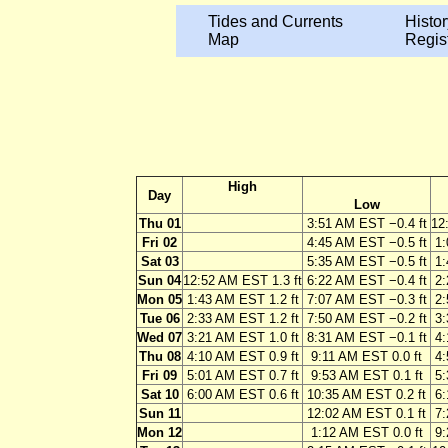
Tides and Currents
Histor
Map
Regis
High
Day
Low
Thu 01
3:51 AM EST −0.4 ft
12
Fri 02
4:45 AM EST −0.5 ft
1:
Sat 03
5:35 AM EST −0.5 ft
1:
Sun 04
12:52 AM EST 1.3 ft
6:22 AM EST −0.4 ft
2:
Mon 05
1:43 AM EST 1.2 ft
7:07 AM EST −0.3 ft
2:
Tue 06
2:33 AM EST 1.2 ft
7:50 AM EST −0.2 ft
3:
Wed 07
3:21 AM EST 1.0 ft
8:31 AM EST −0.1 ft
4:
Thu 08
4:10 AM EST 0.9 ft
9:11 AM EST 0.0 ft
4:
Fri 09
5:01 AM EST 0.7 ft
9:53 AM EST 0.1 ft
5:
Sat 10
6:00 AM EST 0.6 ft
10:35 AM EST 0.2 ft
6:
Sun 11
12:02 AM EST 0.1 ft
7:
Mon 12
1:12 AM EST 0.0 ft
9: