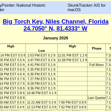
yPointer: National Historic
SkunkTracker: AIS for
ter
macOS
Big Torch Key, Niles Channel, Florida
24.7050° N, 81.4333° W
January 2026
High
High
Phase
Low
:14 PM EST 0.5 ft
2:53 PM EST 0.2 ft
11:01 PM EST 1.2 ft
7:
00 PM EST 0.5 ft
3:47 PM EST 0.2 ft
11:58 PM EST 1.2 ft
7:
42 PM EST 0.5 ft
4:41 PM EST 0.1 ft
Full Moon
7:
21 PM EST 0.6 ft
5:35 PM EST 0.1 ft
7:
59 PM EST 0.6 ft
6:30 PM EST 0.1 ft
7:
36 PM EST 0.7 ft
7:27 PM EST 0.1 ft
7:
14 PM EST 0.7 ft
8:29 PM EST 0.1 ft
7:
52 PM EST 0.8 ft
9:36 PM EST 0.1 ft
7:
32 PM EST 0.8 ft
10:48 PM EST 0.1 ft
7:
14 PM EST 0.8 ft
Last Quarter
7:
20 AM EST 0.5 ft
11:21 AM EST 0.3 ft
7:00 PM EST 0.8 ft
7:
20 AM EST 0.4 ft
12:13 PM EST 0.3 ft
7:52 PM EST 0.8 ft
7: