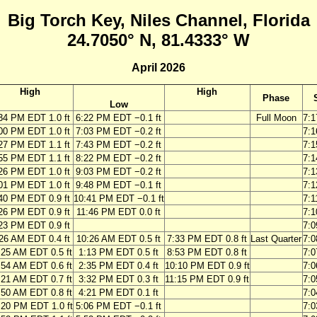
Big Torch Key, Niles Channel, Florida
24.7050° N, 81.4333° W
April 2026
High
High
Phase
Low
34 PM EDT 1.0 ft
6:22 PM EDT −0.1 ft
Full Moon
7:
00 PM EDT 1.0 ft
7:03 PM EDT −0.2 ft
7:
27 PM EDT 1.1 ft
7:43 PM EDT −0.2 ft
7:
55 PM EDT 1.1 ft
8:22 PM EDT −0.2 ft
7:
26 PM EDT 1.0 ft
9:03 PM EDT −0.2 ft
7:
01 PM EDT 1.0 ft
9:48 PM EDT −0.1 ft
7:
40 PM EDT 0.9 ft
10:41 PM EDT −0.1 ft
7:
26 PM EDT 0.9 ft
11:46 PM EDT 0.0 ft
7:
23 PM EDT 0.9 ft
7:
26 AM EDT 0.4 ft
10:26 AM EDT 0.5 ft
7:33 PM EDT 0.8 ft
Last Quarter
7:
:25 AM EDT 0.5 ft
1:13 PM EDT 0.5 ft
8:53 PM EDT 0.8 ft
7:
:54 AM EDT 0.6 ft
2:35 PM EDT 0.4 ft
10:10 PM EDT 0.9 ft
7:
:21 AM EDT 0.7 ft
3:32 PM EDT 0.3 ft
11:15 PM EDT 0.9 ft
7:
:50 AM EDT 0.8 ft
4:21 PM EDT 0.1 ft
7:
:20 PM EDT 1.0 ft
5:06 PM EDT −0.1 ft
7: