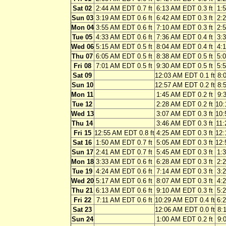
Sat 02
2:44 AM EDT 0.7 ft
6:13 AM EDT 0.3 ft
1:
Sun 03
3:19 AM EDT 0.6 ft
6:42 AM EDT 0.3 ft
2:
Mon 04
3:55 AM EDT 0.6 ft
7:10 AM EDT 0.3 ft
2:
Tue 05
4:33 AM EDT 0.6 ft
7:36 AM EDT 0.4 ft
3:
Wed 06
5:15 AM EDT 0.5 ft
8:04 AM EDT 0.4 ft
4:
Thu 07
6:05 AM EDT 0.5 ft
8:38 AM EDT 0.5 ft
5:
Fri 08
7:01 AM EDT 0.5 ft
9:30 AM EDT 0.5 ft
5:
Sat 09
12:03 AM EDT 0.1 ft
8:
Sun 10
12:57 AM EDT 0.2 ft
8:
Mon 11
1:45 AM EDT 0.2 ft
9:
Tue 12
2:28 AM EDT 0.2 ft
10:
Wed 13
3:07 AM EDT 0.3 ft
10:
Thu 14
3:46 AM EDT 0.3 ft
11:
Fri 15
12:55 AM EDT 0.8 ft
4:25 AM EDT 0.3 ft
12:
Sat 16
1:50 AM EDT 0.7 ft
5:05 AM EDT 0.3 ft
12:
Sun 17
2:41 AM EDT 0.7 ft
5:45 AM EDT 0.3 ft
1:
Mon 18
3:33 AM EDT 0.6 ft
6:28 AM EDT 0.3 ft
2:
Tue 19
4:24 AM EDT 0.6 ft
7:14 AM EDT 0.3 ft
3:
Wed 20
5:17 AM EDT 0.6 ft
8:07 AM EDT 0.3 ft
4:
Thu 21
6:13 AM EDT 0.6 ft
9:10 AM EDT 0.3 ft
5:
Fri 22
7:11 AM EDT 0.6 ft
10:29 AM EDT 0.4 ft
6:
Sat 23
12:06 AM EDT 0.0 ft
8:
Sun 24
1:00 AM EDT 0.2 ft
9: