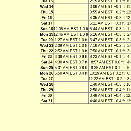
Tue 13
2:15 AM EST −0.1 ft
10
Wed 14
3:09 AM EST −0.1 ft
11
Thu 15
3:55 AM EST −0.2 ft
12
Fri 16
4:35 AM EST −0.3 ft
12
Sat 17
5:11 AM EST −0.3 ft
1:
Sun 18
12:05 AM EST 1.0 ft
5:44 AM EST −0.3 ft
1:
Mon 19
12:46 AM EST 1.0 ft
6:16 AM EST −0.3 ft
2:
Tue 20
1:27 AM EST 1.0 ft
6:47 AM EST −0.3 ft
2:
Wed 21
2:09 AM EST 1.0 ft
7:18 AM EST −0.2 ft
3:
Thu 22
2:52 AM EST 1.0 ft
7:50 AM EST −0.1 ft
3:
Fri 23
3:38 AM EST 0.9 ft
8:23 AM EST −0.1 ft
4:
Sat 24
4:30 AM EST 0.7 ft
8:57 AM EST 0.0 ft
4:
Sun 25
5:31 AM EST 0.6 ft
9:35 AM EST 0.1 ft
5:
Mon 26
6:50 AM EST 0.4 ft
10:19 AM EST 0.2 ft
6:
Tue 27
12:22 AM EST −0.2 ft
8:
Wed 28
1:40 AM EST −0.3 ft
10
Thu 29
2:50 AM EST −0.4 ft
11
Fri 30
3:49 AM EST −0.4 ft
12
Sat 31
4:40 AM EST −0.4 ft
12