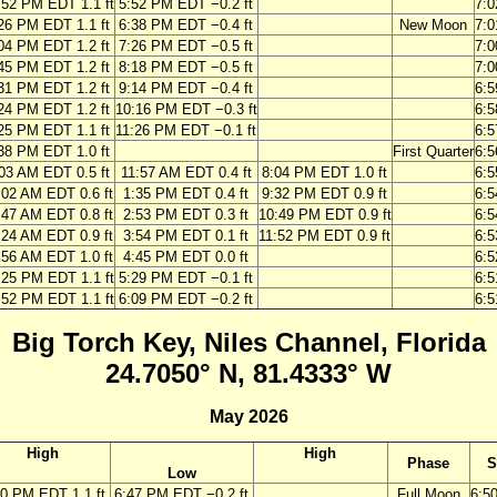
:52 PM EDT 1.1 ft
5:52 PM EDT −0.2 ft
7:
26 PM EDT 1.1 ft
6:38 PM EDT −0.4 ft
New Moon
7:
04 PM EDT 1.2 ft
7:26 PM EDT −0.5 ft
7:
45 PM EDT 1.2 ft
8:18 PM EDT −0.5 ft
7:
31 PM EDT 1.2 ft
9:14 PM EDT −0.4 ft
6:
24 PM EDT 1.2 ft
10:16 PM EDT −0.3 ft
6:
25 PM EDT 1.1 ft
11:26 PM EDT −0.1 ft
6:
38 PM EDT 1.0 ft
First Quarter
6:
03 AM EDT 0.5 ft
11:57 AM EDT 0.4 ft
8:04 PM EDT 1.0 ft
6:
:02 AM EDT 0.6 ft
1:35 PM EDT 0.4 ft
9:32 PM EDT 0.9 ft
6:
:47 AM EDT 0.8 ft
2:53 PM EDT 0.3 ft
10:49 PM EDT 0.9 ft
6:
:24 AM EDT 0.9 ft
3:54 PM EDT 0.1 ft
11:52 PM EDT 0.9 ft
6:
:56 AM EDT 1.0 ft
4:45 PM EDT 0.0 ft
6:
:25 PM EDT 1.1 ft
5:29 PM EDT −0.1 ft
6:
:52 PM EDT 1.1 ft
6:09 PM EDT −0.2 ft
6:
Big Torch Key, Niles Channel, Florida
24.7050° N, 81.4333° W
May 2026
High
High
Phase
S
Low
20 PM EDT 1.1 ft
6:47 PM EDT −0.2 ft
Full Moon
6:5