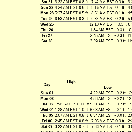
Sat 21
3:32 AM EST 0.8 ft
7:42 AM EST 0.0 ft
3:
Sun 22
4:24 AM EST 0.6 ft
8:16 AM EST 0.1 ft
4:
Mon 23
5:27 AM EST 0.5 ft
8:51 AM EST 0.1 ft
4:
Tue 24
6:53 AM EST 0.3 ft
9:34 AM EST 0.2 ft
5:
Wed 25
12:10 AM EST −0.3 ft
8:
Thu 26
1:34 AM EST −0.3 ft
10
Fri 27
2:45 AM EST −0.3 ft
11
Sat 28
3:39 AM EST −0.3 ft
11
High
Day
Low
Sun 01
4:22 AM EST −0.2 ft
12
Mon 02
4:58 AM EST −0.2 ft
12
Tue 03
12:45 AM EST 1.0 ft
5:31 AM EST −0.2 ft
1:
Wed 04
1:28 AM EST 1.0 ft
6:03 AM EST −0.1 ft
1:
Thu 05
2:07 AM EST 0.9 ft
6:34 AM EST −0.0 ft
2:
Fri 06
2:45 AM EST 0.8 ft
7:05 AM EST 0.0 ft
2:
Sat 07
3:22 AM EST 0.7 ft
7:33 AM EST 0.1 ft
3: