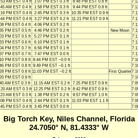
:53 AM EST 0.4 ft
1:07 PM EST 0.3 ft
8:48 PM EST 0.8 ft
7:
:45 AM EST 0.4 ft
1:58 PM EST 0.3 ft
9:44 PM EST 0.8 ft
7:
:19 PM EST 0.4 ft
2:45 PM EST 0.3 ft
10:35 PM EST 0.9 ft
7:
:44 PM EST 0.4 ft
3:27 PM EST 0.2 ft
11:21 PM EST 0.9 ft
7:
08 PM EST 0.4 ft
4:06 PM EST 0.2 ft
7:
35 PM EST 0.5 ft
4:46 PM EST 0.2 ft
New Moon
7:
03 PM EST 0.5 ft
5:27 PM EST 0.1 ft
7:
33 PM EST 0.6 ft
6:10 PM EST 0.1 ft
7:
04 PM EST 0.7 ft
6:56 PM EST 0.1 ft
7:
37 PM EST 0.7 ft
7:47 PM EST 0.0 ft
7:
10 PM EST 0.8 ft
8:44 PM EST −0.0 ft
7:
46 PM EST 0.8 ft
9:49 PM EST −0.1 ft
7:
28 PM EST 0.8 ft
11:03 PM EST −0.2 ft
First Quarter
7:
20 PM EST 0.9 ft
7:
40 AM EST 0.3 ft
11:15 AM EST 0.2 ft
7:25 PM EST 0.9 ft
7:
:20 AM EST 0.3 ft
12:25 PM EST 0.2 ft
8:42 PM EST 0.9 ft
7:
:23 AM EST 0.3 ft
1:38 PM EST 0.2 ft
9:57 PM EST 1.0 ft
7:
:08 PM EST 0.4 ft
2:44 PM EST 0.1 ft
11:03 PM EST 1.1 ft
7:
:45 PM EST 0.4 ft
3:45 PM EST 0.0 ft
7:
Big Torch Key, Niles Channel, Florida
24.7050° N, 81.4333° W