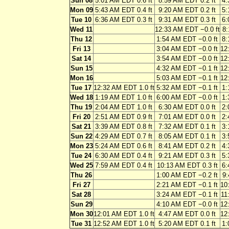
Sun 08
5:01 AM EDT 0.6 ft
8:59 AM EDT 0.2 ft
4:
Mon 09
5:43 AM EDT 0.4 ft
9:20 AM EDT 0.2 ft
5:
Tue 10
6:36 AM EDT 0.3 ft
9:31 AM EDT 0.3 ft
6:
Wed 11
12:33 AM EDT −0.0 ft
8:
Thu 12
1:54 AM EDT −0.0 ft
8:
Fri 13
3:04 AM EDT −0.0 ft
12
Sat 14
3:54 AM EDT −0.0 ft
12
Sun 15
4:32 AM EDT −0.1 ft
12
Mon 16
5:03 AM EDT −0.1 ft
12
Tue 17
12:32 AM EDT 1.0 ft
5:32 AM EDT −0.1 ft
1:
Wed 18
1:19 AM EDT 1.0 ft
6:00 AM EDT −0.0 ft
1:
Thu 19
2:04 AM EDT 1.0 ft
6:30 AM EDT 0.0 ft
2:
Fri 20
2:51 AM EDT 0.9 ft
7:01 AM EDT 0.0 ft
2:
Sat 21
3:39 AM EDT 0.8 ft
7:32 AM EDT 0.1 ft
3:
Sun 22
4:29 AM EDT 0.7 ft
8:05 AM EDT 0.1 ft
3:
Mon 23
5:24 AM EDT 0.6 ft
8:41 AM EDT 0.2 ft
4:
Tue 24
6:30 AM EDT 0.4 ft
9:21 AM EDT 0.3 ft
5:
Wed 25
7:59 AM EDT 0.4 ft
10:13 AM EDT 0.3 ft
6:
Thu 26
1:00 AM EDT −0.2 ft
9:
Fri 27
2:21 AM EDT −0.1 ft
10
Sat 28
3:24 AM EDT −0.1 ft
11
Sun 29
4:10 AM EDT −0.0 ft
12
Mon 30
12:01 AM EDT 1.0 ft
4:47 AM EDT 0.0 ft
12
Tue 31
12:52 AM EDT 1.0 ft
5:20 AM EDT 0.1 ft
1: