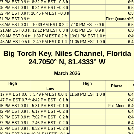
27 PM EST 0.9 ft
8:32 PM EST −0.3 ft
6:
05 PM EST 0.9 ft
9:34 PM EST −0.3 ft
6:
52 PM EST 0.9 ft
10:46 PM EST −0.3 ft
6:
51 PM EST 0.9 ft
First Quarter
6:
53 AM EST 0.3 ft
10:39 AM EST 0.2 ft
7:10 PM EST 0.9 ft
6:
:21 AM EST 0.3 ft
12:12 PM EST 0.3 ft
8:41 PM EST 0.9 ft
6:
:09 AM EST 0.4 ft
1:39 PM EST 0.2 ft
10:01 PM EST 1.0 ft
6:
:45 AM EST 0.5 ft
2:49 PM EST 0.1 ft
11:05 PM EST 1.0 ft
6:
Big Torch Key, Niles Channel, Florida
24.7050° N, 81.4333° W
March 2026
High
High
Phase
Low
:17 PM EST 0.6 ft
3:49 PM EST 0.0 ft
11:58 PM EST 1.0 ft
6:
:47 PM EST 0.7 ft
4:42 PM EST −0.1 ft
6:
15 PM EST 0.8 ft
5:31 PM EST −0.1 ft
Full Moon
6:
42 PM EST 0.9 ft
6:17 PM EST −0.2 ft
6:
09 PM EST 0.9 ft
7:02 PM EST −0.2 ft
6:
37 PM EST 0.9 ft
7:46 PM EST −0.2 ft
6:
06 PM EST 0.9 ft
8:32 PM EST −0.2 ft
6: