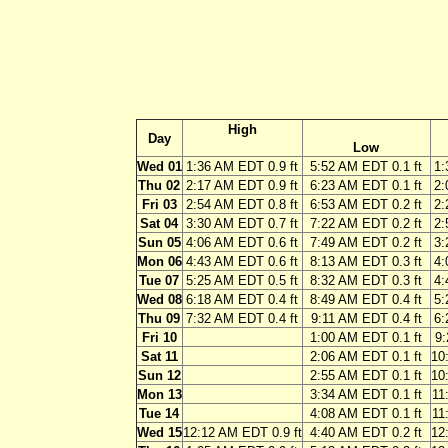
High
Day
Low
Wed 01
1:36 AM EDT 0.9 ft
5:52 AM EDT 0.1 ft
1:
Thu 02
2:17 AM EDT 0.9 ft
6:23 AM EDT 0.1 ft
2:
Fri 03
2:54 AM EDT 0.8 ft
6:53 AM EDT 0.2 ft
2:
Sat 04
3:30 AM EDT 0.7 ft
7:22 AM EDT 0.2 ft
2:
Sun 05
4:06 AM EDT 0.6 ft
7:49 AM EDT 0.2 ft
3:
Mon 06
4:43 AM EDT 0.6 ft
8:13 AM EDT 0.3 ft
4:
Tue 07
5:25 AM EDT 0.5 ft
8:32 AM EDT 0.3 ft
4:
Wed 08
6:18 AM EDT 0.4 ft
8:49 AM EDT 0.4 ft
5:
Thu 09
7:32 AM EDT 0.4 ft
9:11 AM EDT 0.4 ft
6:
Fri 10
1:00 AM EDT 0.1 ft
9:
Sat 11
2:06 AM EDT 0.1 ft
10
Sun 12
2:55 AM EDT 0.1 ft
10
Mon 13
3:34 AM EDT 0.1 ft
11
Tue 14
4:08 AM EDT 0.1 ft
11
Wed 15
12:12 AM EDT 0.9 ft
4:40 AM EDT 0.2 ft
12