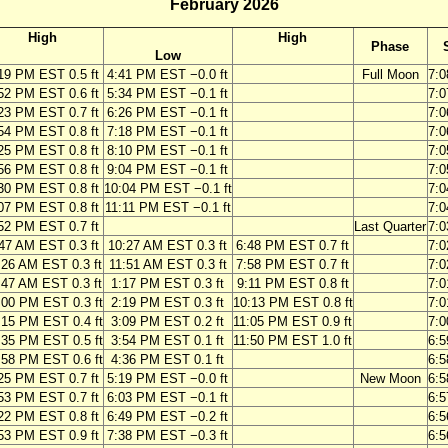
February 2026
High
High
Phase
Low
19 PM EST 0.5 ft
4:41 PM EST −0.0 ft
Full Moon
7:
52 PM EST 0.6 ft
5:34 PM EST −0.1 ft
7:
23 PM EST 0.7 ft
6:26 PM EST −0.1 ft
7:
54 PM EST 0.8 ft
7:18 PM EST −0.1 ft
7:
25 PM EST 0.8 ft
8:10 PM EST −0.1 ft
7:
56 PM EST 0.8 ft
9:04 PM EST −0.1 ft
7:
30 PM EST 0.8 ft
10:04 PM EST −0.1 ft
7:
07 PM EST 0.8 ft
11:11 PM EST −0.1 ft
7:
52 PM EST 0.7 ft
Last Quarter
7:
47 AM EST 0.3 ft
10:27 AM EST 0.3 ft
6:48 PM EST 0.7 ft
7:
:26 AM EST 0.3 ft
11:51 AM EST 0.3 ft
7:58 PM EST 0.7 ft
7:
:47 AM EST 0.3 ft
1:17 PM EST 0.3 ft
9:11 PM EST 0.8 ft
7:
:00 PM EST 0.3 ft
2:19 PM EST 0.3 ft
10:13 PM EST 0.8 ft
7:
:15 PM EST 0.4 ft
3:09 PM EST 0.2 ft
11:05 PM EST 0.9 ft
7:
:35 PM EST 0.5 ft
3:54 PM EST 0.1 ft
11:50 PM EST 1.0 ft
6:
:58 PM EST 0.6 ft
4:36 PM EST 0.1 ft
6:
25 PM EST 0.7 ft
5:19 PM EST −0.0 ft
New Moon
6:
53 PM EST 0.7 ft
6:03 PM EST −0.1 ft
6:
22 PM EST 0.8 ft
6:49 PM EST −0.2 ft
6:
53 PM EST 0.9 ft
7:38 PM EST −0.3 ft
6: