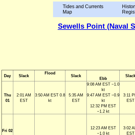
Tides and Currents
Histor
Map
Regis
Sewells Point (Naval S
Flood
Day
Slack
Slack
Slac
Ebb
9:08 AM EST −1.0
kt
Thu
2:01 AM
3:50 AM EST 0.8
5:35 AM
9:47 AM EST −0.9
3:11 
01
EST
kt
EST
kt
EST
12:32 PM EST
−1.2 kt
12:23 AM EST
3:02 
Fri 02
−1.0 kt
EST