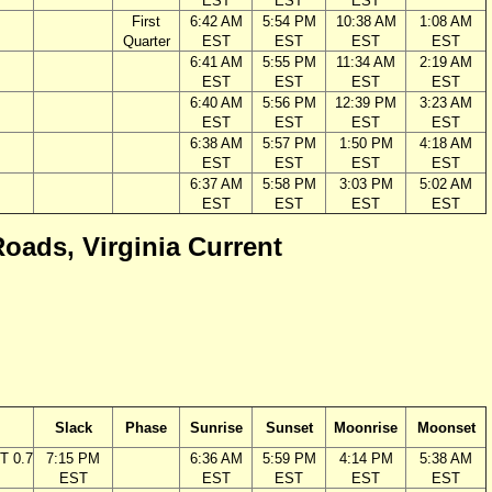
EST
EST
EST
First
6:42 AM
5:54 PM
10:38 AM
1:08 AM
Quarter
EST
EST
EST
EST
6:41 AM
5:55 PM
11:34 AM
2:19 AM
EST
EST
EST
EST
6:40 AM
5:56 PM
12:39 PM
3:23 AM
EST
EST
EST
EST
6:38 AM
5:57 PM
1:50 PM
4:18 AM
EST
EST
EST
EST
6:37 AM
5:58 PM
3:03 PM
5:02 AM
EST
EST
EST
EST
Roads, Virginia Current
Slack
Phase
Sunrise
Sunset
Moonrise
Moonset
T 0.7
7:15 PM
6:36 AM
5:59 PM
4:14 PM
5:38 AM
EST
EST
EST
EST
EST