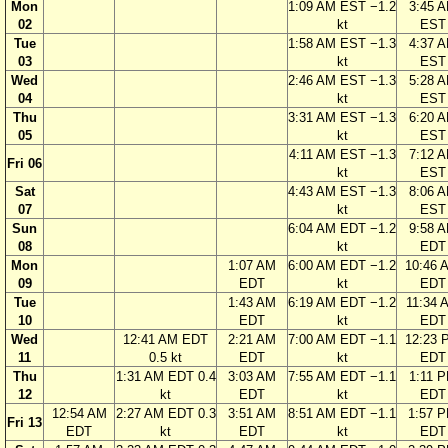
Mon
1:09 AM EST −1.2
3:45 
02
kt
EST
Tue
1:58 AM EST −1.3
4:37 
03
kt
EST
Wed
2:46 AM EST −1.3
5:28 
04
kt
EST
Thu
3:31 AM EST −1.3
6:20 
05
kt
EST
4:11 AM EST −1.3
7:12 
Fri 06
kt
EST
Sat
4:43 AM EST −1.3
8:06 
07
kt
EST
Sun
6:04 AM EDT −1.2
9:58 
08
kt
EDT
Mon
1:07 AM
6:00 AM EDT −1.2
10:46 
09
EDT
kt
EDT
Tue
1:43 AM
6:19 AM EDT −1.2
11:34 
10
EDT
kt
EDT
Wed
12:41 AM EDT
2:21 AM
7:00 AM EDT −1.1
12:23 
11
0.5 kt
EDT
kt
EDT
Thu
1:31 AM EDT 0.4
3:03 AM
7:55 AM EDT −1.1
1:11 
12
kt
EDT
kt
EDT
12:54 AM
2:27 AM EDT 0.3
3:51 AM
8:51 AM EDT −1.1
1:57 
Fri 13
EDT
kt
EDT
kt
EDT