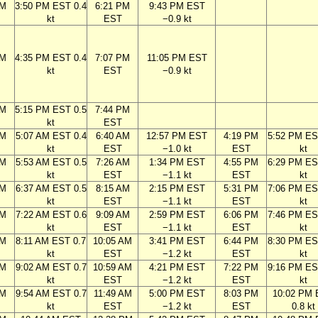
PM
3:50 PM EST 0.4
6:21 PM
9:43 PM EST
kt
EST
−0.9 kt
PM
4:35 PM EST 0.4
7:07 PM
11:05 PM EST
kt
EST
−0.9 kt
PM
5:15 PM EST 0.5
7:44 PM
kt
EST
AM
5:07 AM EST 0.4
6:40 AM
12:57 PM EST
4:19 PM
5:52 PM ES
kt
EST
−1.0 kt
EST
kt
AM
5:53 AM EST 0.5
7:26 AM
1:34 PM EST
4:55 PM
6:29 PM ES
kt
EST
−1.1 kt
EST
kt
AM
6:37 AM EST 0.5
8:15 AM
2:15 PM EST
5:31 PM
7:06 PM ES
kt
EST
−1.1 kt
EST
kt
AM
7:22 AM EST 0.6
9:09 AM
2:59 PM EST
6:06 PM
7:46 PM ES
kt
EST
−1.1 kt
EST
kt
AM
8:11 AM EST 0.7
10:05 AM
3:41 PM EST
6:44 PM
8:30 PM ES
kt
EST
−1.2 kt
EST
kt
AM
9:02 AM EST 0.7
10:59 AM
4:21 PM EST
7:22 PM
9:16 PM ES
kt
EST
−1.2 kt
EST
kt
AM
9:54 AM EST 0.7
11:49 AM
5:00 PM EST
8:03 PM
10:02 PM
kt
EST
−1.2 kt
EST
0.8 kt