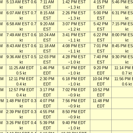
AM
5:13 AM EST 0.6
7:11 AM
1:42 PM EST
4:15 PM
5:46 PM ES
kt
EST
−1.3 kt
EST
kt
AM
6:07 AM EST 0.7
8:15 AM
2:26 PM EST
5:00 PM
6:31 PM ES
kt
EST
−1.3 kt
EST
kt
AM
6:58 AM EST 0.7
9:20 AM
3:07 PM EST
5:42 PM
7:15 PM ES
kt
EST
−1.2 kt
EST
kt
AM
7:49 AM EST 0.6
10:24 AM
3:41 PM EST
6:22 PM
8:00 PM ES
kt
EST
−1.1 kt
EST
kt
AM
8:43 AM EST 0.6
11:18 AM
4:08 PM EST
7:01 PM
8:45 PM ES
kt
EST
−1.1 kt
EST
kt
AM
9:36 AM EST 0.5
12:03 PM
4:28 PM EST
7:40 PM
9:30 PM ES
kt
EST
−1.0 kt
EST
kt
AM
11:25 AM EDT
1:46 PM
5:47 PM EDT
9:20 PM
11:14 PM
0.5 kt
EDT
−1.0 kt
EDT
0.7 kt
AM
12:11 PM EDT
2:30 PM
6:18 PM EDT
10:04 PM
11:56 PM
0.4 kt
EDT
−1.0 kt
EDT
0.6 kt
AM
12:57 PM EDT
3:17 PM
7:02 PM EDT
10:52 PM
0.4 kt
EDT
−0.9 kt
EDT
PM
1:48 PM EDT 0.3
4:07 PM
7:56 PM EDT
11:48 PM
kt
EDT
−0.9 kt
EDT
PM
2:39 PM EDT 0.3
4:55 PM
8:50 PM EDT
kt
EDT
−0.9 kt
PM
3:26 PM EDT 0.4
5:39 PM
9:40 PM EDT
kt
EDT
−1.0 kt