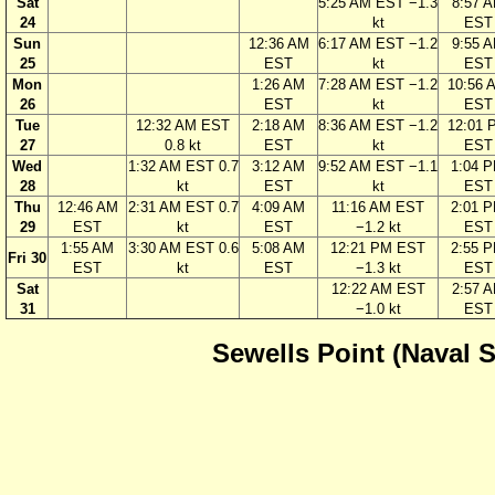
Sat
5:25 AM EST −1.3
8:57 
24
kt
EST
Sun
12:36 AM
6:17 AM EST −1.2
9:55 
25
EST
kt
EST
Mon
1:26 AM
7:28 AM EST −1.2
10:56 
26
EST
kt
EST
Tue
12:32 AM EST
2:18 AM
8:36 AM EST −1.2
12:01 
27
0.8 kt
EST
kt
EST
Wed
1:32 AM EST 0.7
3:12 AM
9:52 AM EST −1.1
1:04 
28
kt
EST
kt
EST
Thu
12:46 AM
2:31 AM EST 0.7
4:09 AM
11:16 AM EST
2:01 
29
EST
kt
EST
−1.2 kt
EST
1:55 AM
3:30 AM EST 0.6
5:08 AM
12:21 PM EST
2:55 
Fri 30
EST
kt
EST
−1.3 kt
EST
Sat
12:22 AM EST
2:57 
31
−1.0 kt
EST
Sewells Point (Naval S