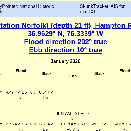
yPointer: National Historic
SkunkTracker: AIS for
ter
macOS
tation Norfolk) (depth 21 ft), Hampton 
36.9629° N, 76.3339° W
Flood direction 202° true
Ebb direction 10° true
January 2026
Flood
Flood
k
Slack
Slack
Ebb
PM
4:47 PM EST 0.7
6:54 PM
kt
EST
9:40 AM EST −0.9
kt
AM
4:46 AM EST 0.8
6:31 AM
10:18 AM EST
4:05 PM
5:39 PM ES
kt
EST
−0.8 kt
EST
kt