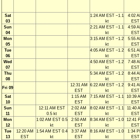
Sat
1:24 AM EST −1.1
4:02 
03
kt
EST
Sun
2:21 AM EST −1.1
4:59 
04
kt
EST
Mon
3:15 AM EST −1.2
5:55 
05
kt
EST
Tue
4:05 AM EST −1.2
6:51 
06
kt
EST
Wed
4:50 AM EST −1.2
7:48 
07
kt
EST
Thu
5:34 AM EST −1.2
8:44 
08
kt
EST
12:31 AM
6:22 AM EST −1.2
9:41 
Fri 09
EST
kt
EST
Sat
1:15 AM
7:15 AM EST −1.1
10:39 
10
EST
kt
EST
Sun
12:11 AM EST
2:02 AM
8:02 AM EST −1.1
11:40 
11
0.5 kt
EST
kt
EST
Mon
1:02 AM EST 0.5
2:50 AM
8:34 AM EST −1.0
12:41 
12
kt
EST
kt
EST
Tue
12:20 AM
1:54 AM EST 0.4
3:37 AM
8:16 AM EST −1.0
1:34 
13
EST
kt
EST
kt
EST