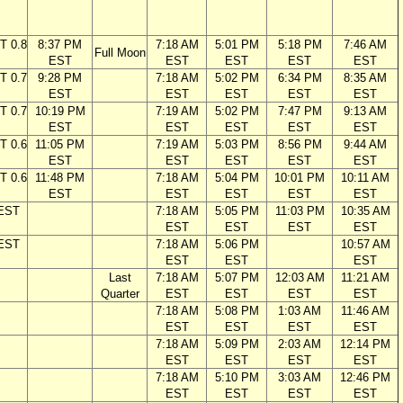
T 0.8
8:37 PM
7:18 AM
5:01 PM
5:18 PM
7:46 AM
Full Moon
EST
EST
EST
EST
EST
T 0.7
9:28 PM
7:18 AM
5:02 PM
6:34 PM
8:35 AM
EST
EST
EST
EST
EST
T 0.7
10:19 PM
7:19 AM
5:02 PM
7:47 PM
9:13 AM
EST
EST
EST
EST
EST
T 0.6
11:05 PM
7:19 AM
5:03 PM
8:56 PM
9:44 AM
EST
EST
EST
EST
EST
T 0.6
11:48 PM
7:18 AM
5:04 PM
10:01 PM
10:11 AM
EST
EST
EST
EST
EST
 EST
7:18 AM
5:05 PM
11:03 PM
10:35 AM
EST
EST
EST
EST
 EST
7:18 AM
5:06 PM
10:57 AM
EST
EST
EST
Last
7:18 AM
5:07 PM
12:03 AM
11:21 AM
Quarter
EST
EST
EST
EST
7:18 AM
5:08 PM
1:03 AM
11:46 AM
EST
EST
EST
EST
7:18 AM
5:09 PM
2:03 AM
12:14 PM
EST
EST
EST
EST
7:18 AM
5:10 PM
3:03 AM
12:46 PM
EST
EST
EST
EST