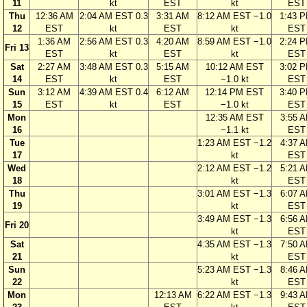
11
kt
EST
kt
EST
Thu
12:36 AM
2:04 AM EST 0.3
3:31 AM
8:12 AM EST −1.0
1:43 
12
EST
kt
EST
kt
EST
1:36 AM
2:56 AM EST 0.3
4:20 AM
8:59 AM EST −1.0
2:24 
Fri 13
EST
kt
EST
kt
EST
Sat
2:27 AM
3:48 AM EST 0.3
5:15 AM
10:12 AM EST
3:02 
14
EST
kt
EST
−1.0 kt
EST
Sun
3:12 AM
4:39 AM EST 0.4
6:12 AM
12:14 PM EST
3:40 
15
EST
kt
EST
−1.0 kt
EST
Mon
12:35 AM EST
3:55 
16
−1.1 kt
EST
Tue
1:23 AM EST −1.2
4:37 
17
kt
EST
Wed
2:12 AM EST −1.2
5:21 
18
kt
EST
Thu
3:01 AM EST −1.3
6:07 
19
kt
EST
3:49 AM EST −1.3
6:56 
Fri 20
kt
EST
Sat
4:35 AM EST −1.3
7:50 
21
kt
EST
Sun
5:23 AM EST −1.3
8:46 
22
kt
EST
Mon
12:13 AM
6:22 AM EST −1.3
9:43 