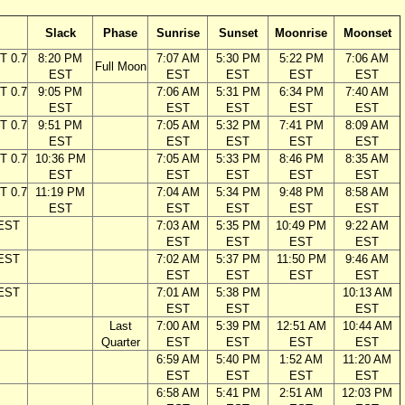
Slack
Phase
Sunrise
Sunset
Moonrise
Moonset
T 0.7
8:20 PM
7:07 AM
5:30 PM
5:22 PM
7:06 AM
Full Moon
EST
EST
EST
EST
EST
T 0.7
9:05 PM
7:06 AM
5:31 PM
6:34 PM
7:40 AM
EST
EST
EST
EST
EST
T 0.7
9:51 PM
7:05 AM
5:32 PM
7:41 PM
8:09 AM
EST
EST
EST
EST
EST
T 0.7
10:36 PM
7:05 AM
5:33 PM
8:46 PM
8:35 AM
EST
EST
EST
EST
EST
T 0.7
11:19 PM
7:04 AM
5:34 PM
9:48 PM
8:58 AM
EST
EST
EST
EST
EST
 EST
7:03 AM
5:35 PM
10:49 PM
9:22 AM
EST
EST
EST
EST
 EST
7:02 AM
5:37 PM
11:50 PM
9:46 AM
EST
EST
EST
EST
 EST
7:01 AM
5:38 PM
10:13 AM
EST
EST
EST
Last
7:00 AM
5:39 PM
12:51 AM
10:44 AM
Quarter
EST
EST
EST
EST
6:59 AM
5:40 PM
1:52 AM
11:20 AM
EST
EST
EST
EST
6:58 AM
5:41 PM
2:51 AM
12:03 PM