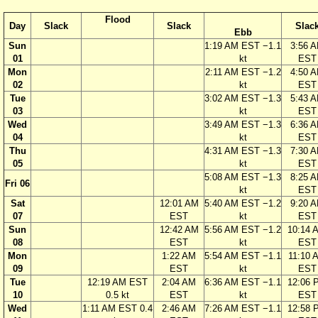
Flood
Day
Slack
Slack
Slac
Ebb
Sun
1:19 AM EST −1.1
3:56 
01
kt
EST
Mon
2:11 AM EST −1.2
4:50 
02
kt
EST
Tue
3:02 AM EST −1.3
5:43 
03
kt
EST
Wed
3:49 AM EST −1.3
6:36 
04
kt
EST
Thu
4:31 AM EST −1.3
7:30 
05
kt
EST
5:08 AM EST −1.3
8:25 
Fri 06
kt
EST
Sat
12:01 AM
5:40 AM EST −1.2
9:20 
07
EST
kt
EST
Sun
12:42 AM
5:56 AM EST −1.2
10:14 
08
EST
kt
EST
Mon
1:22 AM
5:54 AM EST −1.1
11:10 
09
EST
kt
EST
Tue
12:19 AM EST
2:04 AM
6:36 AM EST −1.1
12:06 
10
0.5 kt
EST
kt
EST
Wed
1:11 AM EST 0.4
2:46 AM
7:26 AM EST −1.1
12:58 