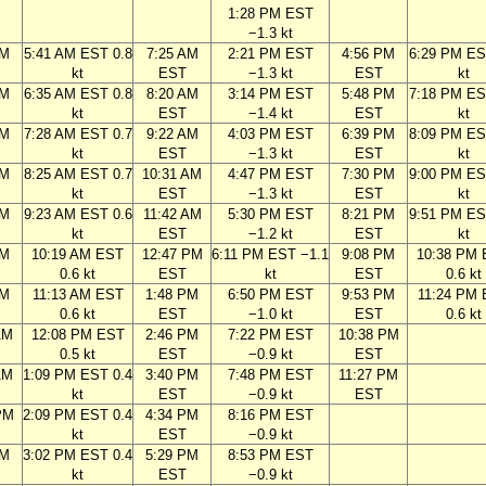
1:28 PM EST
−1.3 kt
AM
5:41 AM EST 0.8
7:25 AM
2:21 PM EST
4:56 PM
6:29 PM ES
kt
EST
−1.3 kt
EST
kt
AM
6:35 AM EST 0.8
8:20 AM
3:14 PM EST
5:48 PM
7:18 PM ES
kt
EST
−1.4 kt
EST
kt
AM
7:28 AM EST 0.7
9:22 AM
4:03 PM EST
6:39 PM
8:09 PM ES
kt
EST
−1.3 kt
EST
kt
AM
8:25 AM EST 0.7
10:31 AM
4:47 PM EST
7:30 PM
9:00 PM ES
kt
EST
−1.3 kt
EST
kt
AM
9:23 AM EST 0.6
11:42 AM
5:30 PM EST
8:21 PM
9:51 PM ES
kt
EST
−1.2 kt
EST
kt
AM
10:19 AM EST
12:47 PM
6:11 PM EST −1.1
9:08 PM
10:38 PM
0.6 kt
EST
kt
EST
0.6 kt
AM
11:13 AM EST
1:48 PM
6:50 PM EST
9:53 PM
11:24 PM
0.6 kt
EST
−1.0 kt
EST
0.6 kt
AM
12:08 PM EST
2:46 PM
7:22 PM EST
10:38 PM
0.5 kt
EST
−0.9 kt
EST
AM
1:09 PM EST 0.4
3:40 PM
7:48 PM EST
11:27 PM
kt
EST
−0.9 kt
EST
PM
2:09 PM EST 0.4
4:34 PM
8:16 PM EST
kt
EST
−0.9 kt
PM
3:02 PM EST 0.4
5:29 PM
8:53 PM EST
kt
EST
−0.9 kt