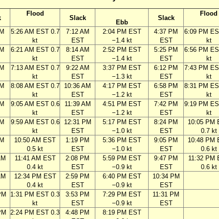
Flood
Flood
k
Slack
Slack
Ebb
AM
5:26 AM EST 0.7
7:12 AM
2:04 PM EST
4:37 PM
6:09 PM ES
kt
EST
−1.4 kt
EST
kt
AM
6:21 AM EST 0.7
8:14 AM
2:52 PM EST
5:25 PM
6:56 PM ES
kt
EST
−1.4 kt
EST
kt
AM
7:13 AM EST 0.7
9:22 AM
3:37 PM EST
6:12 PM
7:43 PM ES
kt
EST
−1.3 kt
EST
kt
AM
8:08 AM EST 0.7
10:36 AM
4:17 PM EST
6:58 PM
8:31 PM ES
kt
EST
−1.2 kt
EST
kt
AM
9:05 AM EST 0.6
11:39 AM
4:51 PM EST
7:42 PM
9:19 PM ES
kt
EST
−1.2 kt
EST
kt
AM
9:59 AM EST 0.6
12:31 PM
5:17 PM EST
8:24 PM
10:05 PM
kt
EST
−1.0 kt
EST
0.7 kt
AM
10:50 AM EST
1:19 PM
5:36 PM EST
9:05 PM
10:48 PM
0.5 kt
EST
−1.0 kt
EST
0.6 kt
AM
11:41 AM EST
2:08 PM
5:59 PM EST
9:47 PM
11:32 PM
0.4 kt
EST
−0.9 kt
EST
0.6 kt
AM
12:34 PM EST
2:59 PM
6:40 PM EST
10:34 PM
0.4 kt
EST
−0.9 kt
EST
PM
1:31 PM EST 0.3
3:53 PM
7:29 PM EST
11:31 PM
kt
EST
−0.9 kt
EST
PM
2:24 PM EST 0.3
4:48 PM
8:19 PM EST