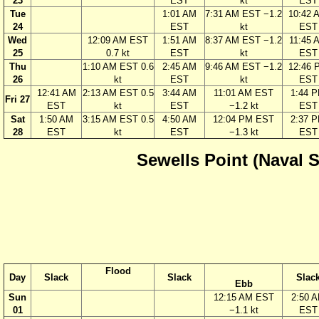
23
EST
kt
EST
Tue
1:01 AM
7:31 AM EST −1.2
10:42 
24
EST
kt
EST
Wed
12:09 AM EST
1:51 AM
8:37 AM EST −1.2
11:45 
25
0.7 kt
EST
kt
EST
Thu
1:10 AM EST 0.6
2:45 AM
9:46 AM EST −1.2
12:46 
26
kt
EST
kt
EST
12:41 AM
2:13 AM EST 0.5
3:44 AM
11:01 AM EST
1:44 
Fri 27
EST
kt
EST
−1.2 kt
EST
Sat
1:50 AM
3:15 AM EST 0.5
4:50 AM
12:04 PM EST
2:37 
28
EST
kt
EST
−1.3 kt
EST
Sewells Point (Naval S
Flood
Day
Slack
Slack
Slac
Ebb
Sun
12:15 AM EST
2:50 
01
−1.1 kt
EST