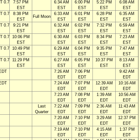
T 0.7
7:57 PM
6:34 AM
6:00 PM
5:22 PM
6:08 AM
EST
EST
EST
EST
EST
T 0.7
8:38 PM
6:33 AM
6:01 PM
6:28 PM
6:35 AM
Full Moon
EST
EST
EST
EST
EST
T 0.7
9:21 PM
6:32 AM
6:02 PM
7:32 PM
6:59 AM
EST
EST
EST
EST
EST
T 0.7
10:06 PM
6:30 AM
6:03 PM
8:34 PM
7:23 AM
EST
EST
EST
EST
EST
T 0.7
10:49 PM
6:29 AM
6:04 PM
9:35 PM
7:47 AM
EST
EST
EST
EST
EST
T 0.7
11:29 PM
6:27 AM
6:05 PM
10:37 PM
8:13 AM
EST
EST
EST
EST
EST
 EDT
7:26 AM
7:06 PM
9:42 AM
EDT
EDT
EDT
 EDT
7:24 AM
7:07 PM
12:39 AM
10:16 AM
EDT
EDT
EDT
EDT
7:23 AM
7:08 PM
1:39 AM
10:56 AM
EDT
EDT
EDT
EDT
Last
7:22 AM
7:09 PM
2:36 AM
11:43 AM
Quarter
EDT
EDT
EDT
EDT
7:20 AM
7:10 PM
3:29 AM
12:37 PM
EDT
EDT
EDT
EDT
7:19 AM
7:10 PM
4:15 AM
1:37 PM
EDT
EDT
EDT
EDT