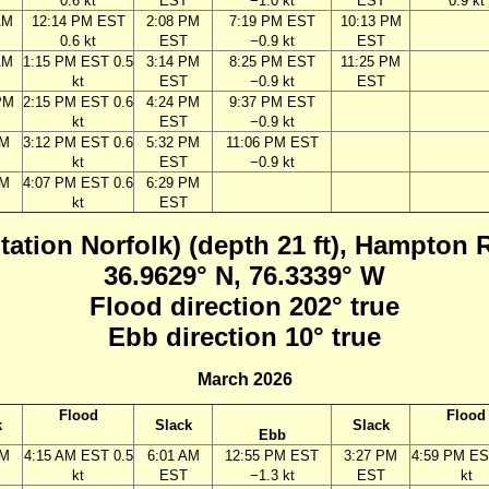
0.6 kt
EST
−1.0 kt
EST
0.9 kt
AM
12:14 PM EST
2:08 PM
7:19 PM EST
10:13 PM
0.6 kt
EST
−0.9 kt
EST
AM
1:15 PM EST 0.5
3:14 PM
8:25 PM EST
11:25 PM
kt
EST
−0.9 kt
EST
PM
2:15 PM EST 0.6
4:24 PM
9:37 PM EST
kt
EST
−0.9 kt
PM
3:12 PM EST 0.6
5:32 PM
11:06 PM EST
kt
EST
−0.9 kt
PM
4:07 PM EST 0.6
6:29 PM
kt
EST
tation Norfolk) (depth 21 ft), Hampton 
36.9629° N, 76.3339° W
Flood direction 202° true
Ebb direction 10° true
March 2026
Flood
Flood
k
Slack
Slack
Ebb
AM
4:15 AM EST 0.5
6:01 AM
12:55 PM EST
3:27 PM
4:59 PM ES
kt
EST
−1.3 kt
EST
kt