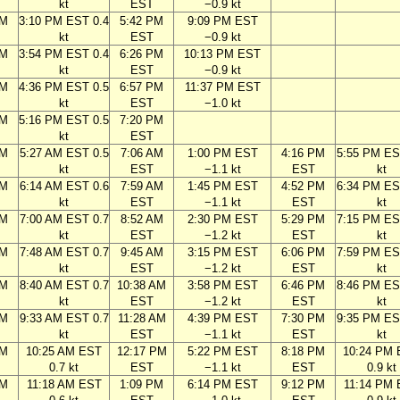
kt
EST
−0.9 kt
PM
3:10 PM EST 0.4
5:42 PM
9:09 PM EST
kt
EST
−0.9 kt
PM
3:54 PM EST 0.4
6:26 PM
10:13 PM EST
kt
EST
−0.9 kt
PM
4:36 PM EST 0.5
6:57 PM
11:37 PM EST
kt
EST
−1.0 kt
PM
5:16 PM EST 0.5
7:20 PM
kt
EST
AM
5:27 AM EST 0.5
7:06 AM
1:00 PM EST
4:16 PM
5:55 PM ES
kt
EST
−1.1 kt
EST
kt
AM
6:14 AM EST 0.6
7:59 AM
1:45 PM EST
4:52 PM
6:34 PM ES
kt
EST
−1.1 kt
EST
kt
AM
7:00 AM EST 0.7
8:52 AM
2:30 PM EST
5:29 PM
7:15 PM ES
kt
EST
−1.2 kt
EST
kt
AM
7:48 AM EST 0.7
9:45 AM
3:15 PM EST
6:06 PM
7:59 PM ES
kt
EST
−1.2 kt
EST
kt
AM
8:40 AM EST 0.7
10:38 AM
3:58 PM EST
6:46 PM
8:46 PM ES
kt
EST
−1.2 kt
EST
kt
AM
9:33 AM EST 0.7
11:28 AM
4:39 PM EST
7:30 PM
9:35 PM ES
kt
EST
−1.1 kt
EST
kt
AM
10:25 AM EST
12:17 PM
5:22 PM EST
8:18 PM
10:24 PM
0.7 kt
EST
−1.1 kt
EST
0.9 kt
AM
11:18 AM EST
1:09 PM
6:14 PM EST
9:12 PM
11:14 PM