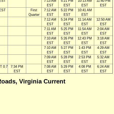
 EST
7:13 AM
5:21 PM
10:13 AM
11:40 PM
EST
EST
EST
EST
 EST
First
7:12 AM
5:22 PM
10:41 AM
Quarter
EST
EST
EST
7:12 AM
5:24 PM
11:14 AM
12:50 AM
EST
EST
EST
EST
7:11 AM
5:25 PM
11:54 AM
2:04 AM
EST
EST
EST
EST
7:10 AM
5:26 PM
12:43 PM
3:18 AM
EST
EST
EST
EST
7:10 AM
5:27 PM
1:43 PM
4:29 AM
EST
EST
EST
EST
7:09 AM
5:28 PM
2:53 PM
5:32 AM
EST
EST
EST
EST
T 0.7
7:34 PM
7:08 AM
5:29 PM
4:08 PM
6:24 AM
EST
EST
EST
EST
EST
Roads, Virginia Current