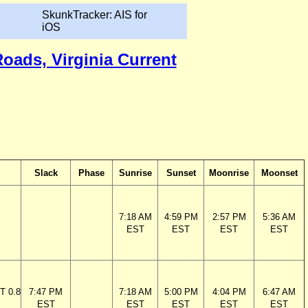
SkunkTracker: AIS for
iOS
Roads, Virginia Current
Slack
Phase
Sunrise
Sunset
Moonrise
Moonset
7:18 AM
4:59 PM
2:57 PM
5:36 AM
EST
EST
EST
EST
T 0.8
7:47 PM
7:18 AM
5:00 PM
4:04 PM
6:47 AM
EST
EST
EST
EST
EST