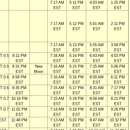
7:17 AM
5:11 PM
4:03 AM
1:25 PM
EST
EST
EST
EST
7:17 AM
5:12 PM
5:01 AM
2:11 PM
EST
EST
EST
EST
7:17 AM
5:13 PM
5:55 AM
3:04 PM
EST
EST
EST
EST
T 0.5
8:11 PM
7:16 AM
5:14 PM
6:43 AM
4:03 PM
EST
EST
EST
EST
EST
T 0.5
8:31 PM
New
7:16 AM
5:15 PM
7:25 AM
5:06 PM
EST
Moon
EST
EST
EST
EST
T 0.6
8:58 PM
7:16 AM
5:16 PM
8:00 AM
6:11 PM
EST
EST
EST
EST
EST
T 0.6
9:35 PM
7:15 AM
5:17 PM
8:31 AM
7:17 PM
EST
EST
EST
EST
EST
T 0.7
10:16 PM
7:15 AM
5:18 PM
8:58 AM
8:21 PM
EST
EST
EST
EST
EST
T 0.7
11:02 PM
7:14 AM
5:19 PM
9:23 AM
9:26 PM
EST
EST
EST
EST
EST
 EST
11:48 PM
7:13 AM
5:20 PM
9:47 AM
10:32 PM
EST
EST
EST
EST
EST