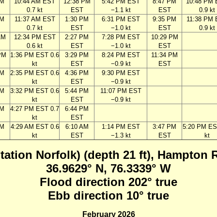
AM
10:44 AM EST
12:38 PM
5:42 PM EST
8:47 PM
10:48 PM
0.7 kt
EST
−1.1 kt
EST
0.9 kt
AM
11:37 AM EST
1:30 PM
6:31 PM EST
9:35 PM
11:38 PM
0.7 kt
EST
−1.0 kt
EST
0.9 kt
AM
12:34 PM EST
2:27 PM
7:28 PM EST
10:29 PM
0.6 kt
EST
−1.0 kt
EST
PM
1:36 PM EST 0.6
3:29 PM
8:24 PM EST
11:34 PM
kt
EST
−0.9 kt
EST
PM
2:35 PM EST 0.6
4:36 PM
9:30 PM EST
kt
EST
−0.9 kt
PM
3:32 PM EST 0.6
5:44 PM
11:07 PM EST
kt
EST
−0.9 kt
PM
4:27 PM EST 0.7
6:44 PM
kt
EST
AM
4:29 AM EST 0.6
6:10 AM
1:14 PM EST
3:47 PM
5:20 PM ES
kt
EST
−1.3 kt
EST
kt
tation Norfolk) (depth 21 ft), Hampton 
36.9629° N, 76.3339° W
Flood direction 202° true
Ebb direction 10° true
February 2026