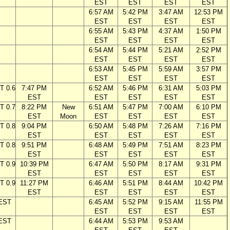
EST
EST
EST
EST
6:57 AM
5:42 PM
3:47 AM
12:53 PM
EST
EST
EST
EST
6:55 AM
5:43 PM
4:37 AM
1:50 PM
EST
EST
EST
EST
6:54 AM
5:44 PM
5:21 AM
2:52 PM
EST
EST
EST
EST
6:53 AM
5:45 PM
5:59 AM
3:57 PM
EST
EST
EST
EST
T 0.6
7:47 PM
6:52 AM
5:46 PM
6:31 AM
5:03 PM
EST
EST
EST
EST
EST
T 0.7
8:22 PM
New
6:51 AM
5:47 PM
7:00 AM
6:10 PM
EST
Moon
EST
EST
EST
EST
T 0.8
9:04 PM
6:50 AM
5:48 PM
7:26 AM
7:16 PM
EST
EST
EST
EST
EST
T 0.8
9:51 PM
6:48 AM
5:49 PM
7:51 AM
8:23 PM
EST
EST
EST
EST
EST
T 0.9
10:39 PM
6:47 AM
5:50 PM
8:17 AM
9:31 PM
EST
EST
EST
EST
EST
T 0.9
11:27 PM
6:46 AM
5:51 PM
8:44 AM
10:42 PM
EST
EST
EST
EST
EST
 EST
6:45 AM
5:52 PM
9:15 AM
11:55 PM
EST
EST
EST
EST
 EST
6:44 AM
5:53 PM
9:53 AM