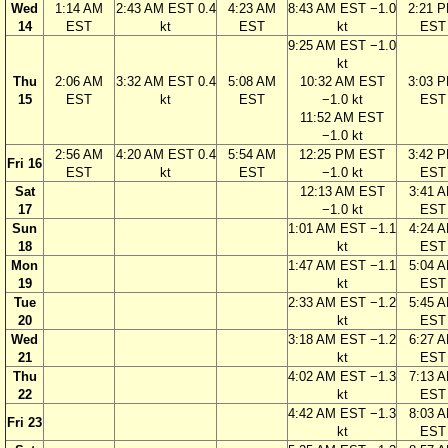
Wed
1:14 AM
2:43 AM EST 0.4
4:23 AM
8:43 AM EST −1.0
2:21 
14
EST
kt
EST
kt
EST
9:25 AM EST −1.0
kt
Thu
2:06 AM
3:32 AM EST 0.4
5:08 AM
10:32 AM EST
3:03 
15
EST
kt
EST
−1.0 kt
EST
11:52 AM EST
−1.0 kt
2:56 AM
4:20 AM EST 0.4
5:54 AM
12:25 PM EST
3:42 
Fri 16
EST
kt
EST
−1.0 kt
EST
Sat
12:13 AM EST
3:41 
17
−1.0 kt
EST
Sun
1:01 AM EST −1.1
4:24 
18
kt
EST
Mon
1:47 AM EST −1.1
5:04 
19
kt
EST
Tue
2:33 AM EST −1.2
5:45 
20
kt
EST
Wed
3:18 AM EST −1.2
6:27 
21
kt
EST
Thu
4:02 AM EST −1.3
7:13 
22
kt
EST
4:42 AM EST −1.3
8:03 
Fri 23
kt
EST