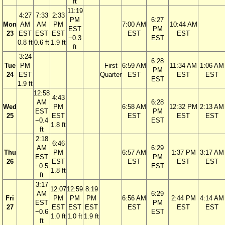
ft
11:19
4:27
7:33
2:33
PM
6:27
Mon
AM
AM
PM
7:00 AM
10:44 AM
EST
PM
23
EST
EST
EST
EST
EST
−0.3
EST
0.8 ft
0.6 ft
1.9 ft
ft
3:24
6:28
Tue
PM
First
6:59 AM
11:34 AM
1:06 AM
PM
24
EST
Quarter
EST
EST
EST
EST
1.9 ft
12:58
4:43
AM
6:28
Wed
PM
6:58 AM
12:32 PM
2:13 AM
EST
PM
25
EST
EST
EST
EST
−0.4
EST
1.8 ft
ft
2:18
6:46
AM
6:29
Thu
PM
6:57 AM
1:37 PM
3:17 AM
EST
PM
26
EST
EST
EST
EST
−0.5
EST
1.8 ft
ft
3:17
12:07
12:59
8:19
AM
6:29
Fri
PM
PM
PM
6:56 AM
2:44 PM
4:14 AM
EST
PM
27
EST
EST
EST
EST
EST
EST
−0.6
EST
1.0 ft
1.0 ft
1.9 ft
ft