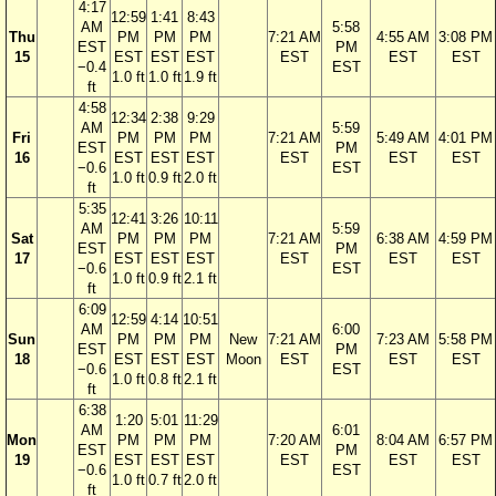
4:17
12:59
1:41
8:43
AM
5:58
Thu
PM
PM
PM
7:21 AM
4:55 AM
3:08 PM
EST
PM
15
EST
EST
EST
EST
EST
EST
−0.4
EST
1.0 ft
1.0 ft
1.9 ft
ft
4:58
12:34
2:38
9:29
AM
5:59
Fri
PM
PM
PM
7:21 AM
5:49 AM
4:01 PM
EST
PM
16
EST
EST
EST
EST
EST
EST
−0.6
EST
1.0 ft
0.9 ft
2.0 ft
ft
5:35
12:41
3:26
10:11
AM
5:59
Sat
PM
PM
PM
7:21 AM
6:38 AM
4:59 PM
EST
PM
17
EST
EST
EST
EST
EST
EST
−0.6
EST
1.0 ft
0.9 ft
2.1 ft
ft
6:09
12:59
4:14
10:51
AM
6:00
Sun
PM
PM
PM
New
7:21 AM
7:23 AM
5:58 PM
EST
PM
18
EST
EST
EST
Moon
EST
EST
EST
−0.6
EST
1.0 ft
0.8 ft
2.1 ft
ft
6:38
1:20
5:01
11:29
AM
6:01
Mon
PM
PM
PM
7:20 AM
8:04 AM
6:57 PM
EST
PM
19
EST
EST
EST
EST
EST
EST
−0.6
EST
1.0 ft
0.7 ft
2.0 ft
ft