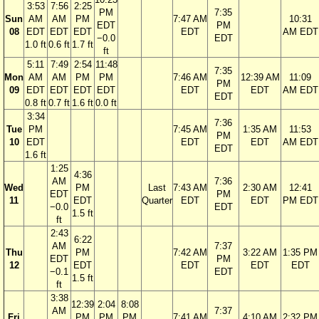
3:53
7:56
2:25
PM
7:35
Sun
AM
AM
PM
7:47 AM
10:31
EDT
PM
08
EDT
EDT
EDT
EDT
AM EDT
−0.0
EDT
1.0 ft
0.6 ft
1.7 ft
ft
5:11
7:49
2:54
11:48
7:35
Mon
AM
AM
PM
PM
7:46 AM
12:39 AM
11:09
PM
09
EDT
EDT
EDT
EDT
EDT
EDT
AM EDT
EDT
0.8 ft
0.7 ft
1.6 ft
0.0 ft
3:34
7:36
Tue
PM
7:45 AM
1:35 AM
11:53
PM
10
EDT
EDT
EDT
AM EDT
EDT
1.6 ft
1:25
4:36
AM
7:36
Wed
PM
Last
7:43 AM
2:30 AM
12:41
EDT
PM
11
EDT
Quarter
EDT
EDT
PM EDT
−0.0
EDT
1.5 ft
ft
2:43
6:22
AM
7:37
Thu
PM
7:42 AM
3:22 AM
1:35 PM
EDT
PM
12
EDT
EDT
EDT
EDT
−0.1
EDT
1.5 ft
ft
3:38
12:39
2:04
8:08
AM
7:37
Fri
PM
PM
PM
7:41 AM
4:10 AM
2:32 PM