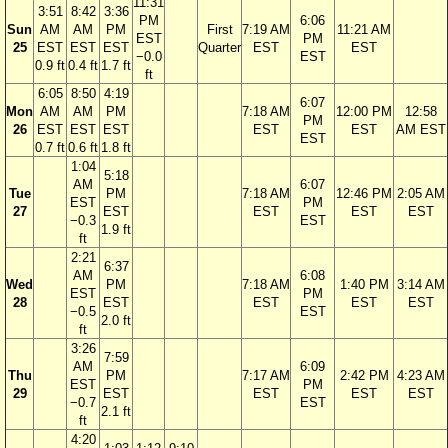
11:31
3:51
8:42
3:36
PM
6:06
Sun
AM
AM
PM
First
7:19 AM
11:21 AM
EST
PM
25
EST
EST
EST
Quarter
EST
EST
−0.0
EST
0.9 ft
0.4 ft
1.7 ft
ft
6:05
8:50
4:19
6:07
Mon
AM
AM
PM
7:18 AM
12:00 PM
12:58
PM
26
EST
EST
EST
EST
EST
AM EST
EST
0.7 ft
0.6 ft
1.8 ft
1:04
5:18
AM
6:07
Tue
PM
7:18 AM
12:46 PM
2:05 AM
EST
PM
27
EST
EST
EST
EST
−0.3
EST
1.9 ft
ft
2:21
6:37
AM
6:08
Wed
PM
7:18 AM
1:40 PM
3:14 AM
EST
PM
28
EST
EST
EST
EST
−0.5
EST
2.0 ft
ft
3:26
7:59
AM
6:09
Thu
PM
7:17 AM
2:42 PM
4:23 AM
EST
PM
29
EST
EST
EST
EST
−0.7
EST
2.1 ft
ft
4:20