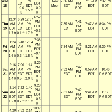
Wed
PM
New
7:36 AM
7:15 AM
7:32 PM
EDT
EDT
PM
18
EDT
Moon
EDT
EDT
EDT
−0.0
−0.0
EDT
1.5 ft
ft
ft
6:52
12:34
6:29
12:37
PM
7:41
Thu
AM
AM
PM
7:35 AM
7:47 AM
8:34 PM
EDT
PM
19
EDT
EDT
EDT
EDT
EDT
EDT
−0.3
EDT
1.7 ft
0.1 ft
1.7 ft
ft
7:38
1:24
6:48
12:54
PM
7:41
Fri
AM
AM
PM
7:34 AM
8:21 AM
9:39 PM
EDT
PM
20
EDT
EDT
EDT
EDT
EDT
EDT
−0.4
EDT
1.6 ft
0.3 ft
1.8 ft
ft
8:29
2:16
7:06
1:14
PM
7:42
Sat
AM
AM
PM
7:32 AM
8:59 AM
10:46
EDT
PM
21
EDT
EDT
EDT
EDT
EDT
PM EDT
−0.5
EDT
1.4 ft
0.5 ft
2.0 ft
ft
9:28
3:14
7:22
1:40
PM
7:42
Sun
AM
AM
PM
7:31 AM
9:41 AM
11:56
EDT
PM
22
EDT
EDT
EDT
EDT
EDT
PM EDT
−0.5
EDT
1.2 ft
0.7 ft
2.1 ft
ft
10:43
4:28
7:32
2:14