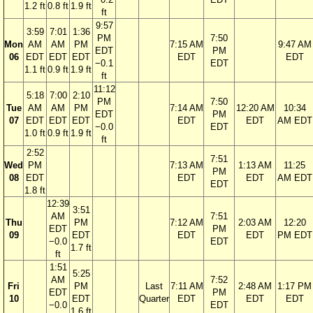
1.2 ft
0.8 ft
1.9 ft
ft
9:57
3:59
7:01
1:36
PM
7:50
Mon
AM
AM
PM
7:15 AM
9:47 AM
EDT
PM
06
EDT
EDT
EDT
EDT
EDT
−0.1
EDT
1.1 ft
0.9 ft
1.9 ft
ft
11:12
5:18
7:00
2:10
PM
7:50
Tue
AM
AM
PM
7:14 AM
12:20 AM
10:34
EDT
PM
07
EDT
EDT
EDT
EDT
EDT
AM EDT
−0.0
EDT
1.0 ft
0.9 ft
1.9 ft
ft
2:52
7:51
Wed
PM
7:13 AM
1:13 AM
11:25
PM
08
EDT
EDT
EDT
AM EDT
EDT
1.8 ft
12:39
3:51
AM
7:51
Thu
PM
7:12 AM
2:03 AM
12:20
EDT
PM
09
EDT
EDT
EDT
PM EDT
−0.0
EDT
1.7 ft
ft
1:51
5:25
AM
7:52
Fri
PM
Last
7:11 AM
2:48 AM
1:17 PM
EDT
PM
10
EDT
Quarter
EDT
EDT
EDT
−0.0
EDT
1.6 ft