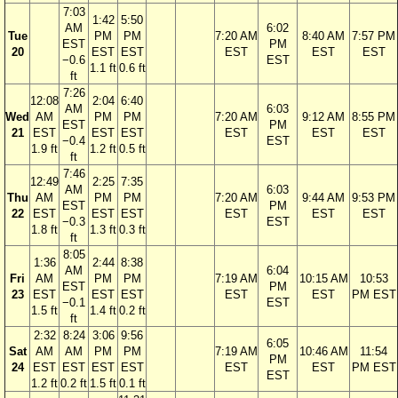
7:03
1:42
5:50
AM
6:02
Tue
PM
PM
7:20 AM
8:40 AM
7:57 PM
EST
PM
20
EST
EST
EST
EST
EST
−0.6
EST
1.1 ft
0.6 ft
ft
7:26
12:08
2:04
6:40
AM
6:03
Wed
AM
PM
PM
7:20 AM
9:12 AM
8:55 PM
EST
PM
21
EST
EST
EST
EST
EST
EST
−0.4
EST
1.9 ft
1.2 ft
0.5 ft
ft
7:46
12:49
2:25
7:35
AM
6:03
Thu
AM
PM
PM
7:20 AM
9:44 AM
9:53 PM
EST
PM
22
EST
EST
EST
EST
EST
EST
−0.3
EST
1.8 ft
1.3 ft
0.3 ft
ft
8:05
1:36
2:44
8:38
AM
6:04
Fri
AM
PM
PM
7:19 AM
10:15 AM
10:53
EST
PM
23
EST
EST
EST
EST
EST
PM EST
−0.1
EST
1.5 ft
1.4 ft
0.2 ft
ft
2:32
8:24
3:06
9:56
6:05
Sat
AM
AM
PM
PM
7:19 AM
10:46 AM
11:54
PM
24
EST
EST
EST
EST
EST
EST
PM EST
EST
1.2 ft
0.2 ft
1.5 ft
0.1 ft