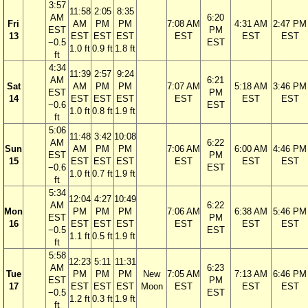
3:57
11:58
2:05
8:35
AM
6:20
Fri
AM
PM
PM
7:08 AM
4:31 AM
2:47 PM
EST
PM
13
EST
EST
EST
EST
EST
EST
−0.5
EST
1.0 ft
0.9 ft
1.8 ft
ft
4:34
11:39
2:57
9:24
AM
6:21
Sat
AM
PM
PM
7:07 AM
5:18 AM
3:46 PM
EST
PM
14
EST
EST
EST
EST
EST
EST
−0.6
EST
1.0 ft
0.8 ft
1.9 ft
ft
5:06
11:48
3:42
10:08
AM
6:22
Sun
AM
PM
PM
7:06 AM
6:00 AM
4:46 PM
EST
PM
15
EST
EST
EST
EST
EST
EST
−0.6
EST
1.0 ft
0.7 ft
1.9 ft
ft
5:34
12:04
4:27
10:49
AM
6:22
Mon
PM
PM
PM
7:06 AM
6:38 AM
5:46 PM
EST
PM
16
EST
EST
EST
EST
EST
EST
−0.5
EST
1.1 ft
0.5 ft
1.9 ft
ft
5:58
12:23
5:11
11:31
AM
6:23
Tue
PM
PM
PM
New
7:05 AM
7:13 AM
6:46 PM
EST
PM
17
EST
EST
EST
Moon
EST
EST
EST
−0.5
EST
1.2 ft
0.3 ft
1.9 ft
ft