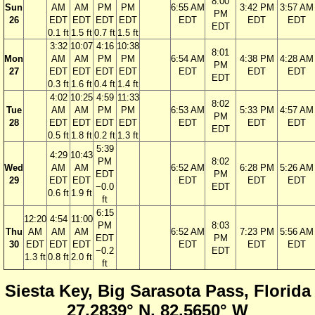
8:00
Sun
AM
AM
PM
PM
6:55 AM
3:42 PM
3:57 AM
PM
26
EDT
EDT
EDT
EDT
EDT
EDT
EDT
EDT
0.1 ft
1.5 ft
0.7 ft
1.5 ft
3:32
10:07
4:16
10:38
8:01
Mon
AM
AM
PM
PM
6:54 AM
4:38 PM
4:28 AM
PM
27
EDT
EDT
EDT
EDT
EDT
EDT
EDT
EDT
0.3 ft
1.6 ft
0.4 ft
1.4 ft
4:02
10:25
4:59
11:33
8:02
Tue
AM
AM
PM
PM
6:53 AM
5:33 PM
4:57 AM
PM
28
EDT
EDT
EDT
EDT
EDT
EDT
EDT
EDT
0.5 ft
1.8 ft
0.2 ft
1.3 ft
5:39
4:29
10:43
PM
8:02
Wed
AM
AM
6:52 AM
6:28 PM
5:26 AM
EDT
PM
29
EDT
EDT
EDT
EDT
EDT
−0.0
EDT
0.6 ft
1.9 ft
ft
6:15
12:20
4:54
11:00
PM
8:03
Thu
AM
AM
AM
6:52 AM
7:23 PM
5:56 AM
EDT
PM
30
EDT
EDT
EDT
EDT
EDT
EDT
−0.2
EDT
1.3 ft
0.8 ft
2.0 ft
ft
Siesta Key, Big Sarasota Pass, Florida
27.2839° N, 82.5650° W