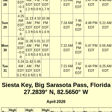
Sat
AM
PM
PM
7:25 AM
3:47 PM
4:44 AM
EDT
PM
28
EDT
EDT
EDT
EDT
EDT
EDT
−0.3
EDT
1.2 ft
0.9 ft
1.7 ft
ft
4:25
11:13
4:10
10:34
AM
7:46
Sun
AM
PM
PM
7:24 AM
4:48 PM
5:21 AM
EDT
PM
29
EDT
EDT
EDT
EDT
EDT
EDT
−0.2
EDT
1.3 ft
0.6 ft
1.6 ft
ft
4:56
11:26
5:01
11:27
AM
7:46
Mon
AM
PM
PM
7:22 AM
5:47 PM
5:55 AM
EDT
PM
30
EDT
EDT
EDT
EDT
EDT
EDT
−0.0
EDT
1.4 ft
0.4 ft
1.6 ft
ft
5:24
11:42
5:45
7:47
Tue
AM
AM
PM
7:21 AM
6:44 PM
6:25 AM
PM
31
EDT
EDT
EDT
EDT
EDT
EDT
EDT
0.2 ft
1.6 ft
0.1 ft
Siesta Key, Big Sarasota Pass, Florida
27.2839° N, 82.5650° W
April 2026
High
High
High