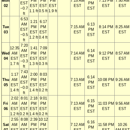
Mon
PM
PM
PM
7:15 AM
7:13 PM
7:50 AM
EST
PM
02
EST
EST
EST
EST
EST
EST
−0.7
EST
1.1 ft
0.5 ft
1.9 ft
ft
6:53
1:21
6:17
AM
6:13
Tue
PM
PM
7:15 AM
8:14 PM
8:25 AM
EST
PM
03
EST
EST
EST
EST
EST
−0.5
EST
1.2 ft
0.4 ft
ft
7:20
12:35
1:41
7:09
AM
6:14
Wed
AM
PM
PM
7:14 AM
9:12 PM
8:57 AM
EST
PM
04
EST
EST
EST
EST
EST
EST
−0.3
EST
1.7 ft
1.3 ft
0.3 ft
ft
7:43
1:17
2:00
8:03
AM
6:14
Thu
AM
PM
PM
7:13 AM
10:08 PM
9:26 AM
EST
PM
05
EST
EST
EST
EST
EST
EST
−0.0
EST
1.4 ft
1.4 ft
0.2 ft
ft
2:02
8:01
2:18
9:01
6:15
Fri
AM
AM
PM
PM
7:13 AM
11:03 PM
9:56 AM
PM
06
EST
EST
EST
EST
EST
EST
EST
EST
1.2 ft
0.2 ft
1.4 ft
0.2 ft
2:55
8:08
2:39
10:12
6:16
Sat
AM
AM
PM
PM
7:12 AM
11:58 PM
10:26
PM
07
EST
EST
EST
EST
EST
EST
AM EST