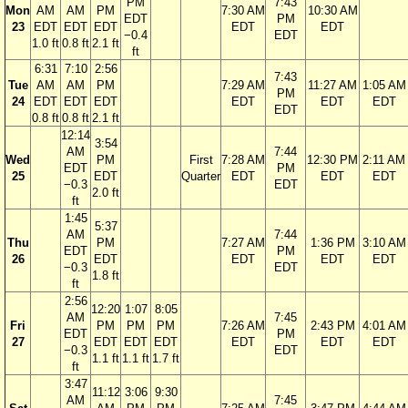
PM
7:43
Mon
AM
AM
PM
7:30 AM
10:30 AM
EDT
PM
23
EDT
EDT
EDT
EDT
EDT
−0.4
EDT
1.0 ft
0.8 ft
2.1 ft
ft
6:31
7:10
2:56
7:43
Tue
AM
AM
PM
7:29 AM
11:27 AM
1:05 AM
PM
24
EDT
EDT
EDT
EDT
EDT
EDT
EDT
0.8 ft
0.8 ft
2.1 ft
12:14
3:54
AM
7:44
Wed
PM
First
7:28 AM
12:30 PM
2:11 AM
EDT
PM
25
EDT
Quarter
EDT
EDT
EDT
−0.3
EDT
2.0 ft
ft
1:45
5:37
AM
7:44
Thu
PM
7:27 AM
1:36 PM
3:10 AM
EDT
PM
26
EDT
EDT
EDT
EDT
−0.3
EDT
1.8 ft
ft
2:56
12:20
1:07
8:05
AM
7:45
Fri
PM
PM
PM
7:26 AM
2:43 PM
4:01 AM
EDT
PM
27
EDT
EDT
EDT
EDT
EDT
EDT
−0.3
EDT
1.1 ft
1.1 ft
1.7 ft
ft
3:47
11:12
3:06
9:30
AM
7:45