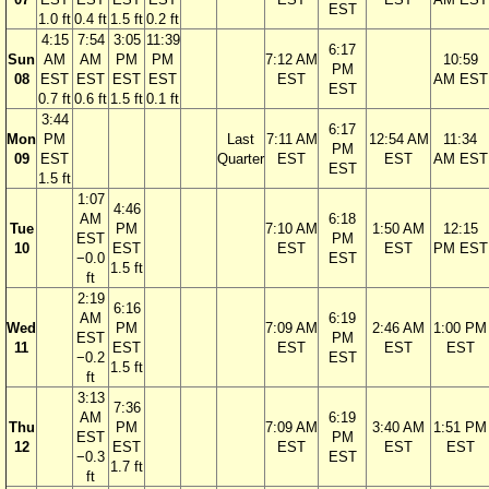
EST
1.0 ft
0.4 ft
1.5 ft
0.2 ft
4:15
7:54
3:05
11:39
6:17
Sun
AM
AM
PM
PM
7:12 AM
10:59
PM
08
EST
EST
EST
EST
EST
AM EST
EST
0.7 ft
0.6 ft
1.5 ft
0.1 ft
3:44
6:17
Mon
PM
Last
7:11 AM
12:54 AM
11:34
PM
09
EST
Quarter
EST
EST
AM EST
EST
1.5 ft
1:07
4:46
AM
6:18
Tue
PM
7:10 AM
1:50 AM
12:15
EST
PM
10
EST
EST
EST
PM EST
−0.0
EST
1.5 ft
ft
2:19
6:16
AM
6:19
Wed
PM
7:09 AM
2:46 AM
1:00 PM
EST
PM
11
EST
EST
EST
EST
−0.2
EST
1.5 ft
ft
3:13
7:36
AM
6:19
Thu
PM
7:09 AM
3:40 AM
1:51 PM
EST
PM
12
EST
EST
EST
EST
−0.3
EST
1.7 ft
ft