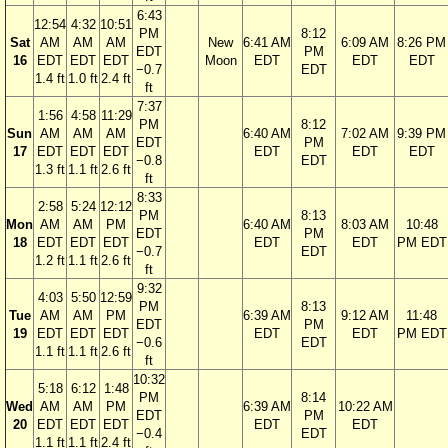
6:43
12:54
4:32
10:51
PM
8:12
Sat
AM
AM
AM
New
6:41 AM
6:09 AM
8:26 PM
EDT
PM
16
EDT
EDT
EDT
Moon
EDT
EDT
EDT
−0.7
EDT
1.4 ft
1.0 ft
2.4 ft
ft
7:37
1:56
4:58
11:29
PM
8:12
Sun
AM
AM
AM
6:40 AM
7:02 AM
9:39 PM
EDT
PM
17
EDT
EDT
EDT
EDT
EDT
EDT
−0.8
EDT
1.3 ft
1.1 ft
2.6 ft
ft
8:33
2:58
5:24
12:12
PM
8:13
Mon
AM
AM
PM
6:40 AM
8:03 AM
10:48
EDT
PM
18
EDT
EDT
EDT
EDT
EDT
PM EDT
−0.7
EDT
1.2 ft
1.1 ft
2.6 ft
ft
9:32
4:03
5:50
12:59
PM
8:13
Tue
AM
AM
PM
6:39 AM
9:12 AM
11:48
EDT
PM
19
EDT
EDT
EDT
EDT
EDT
PM EDT
−0.6
EDT
1.1 ft
1.1 ft
2.6 ft
ft
10:32
5:18
6:12
1:48
PM
8:14
Wed
AM
AM
PM
6:39 AM
10:22 AM
EDT
PM
20
EDT
EDT
EDT
EDT
EDT
−0.4
EDT
1.1 ft
1.1 ft
2.4 ft