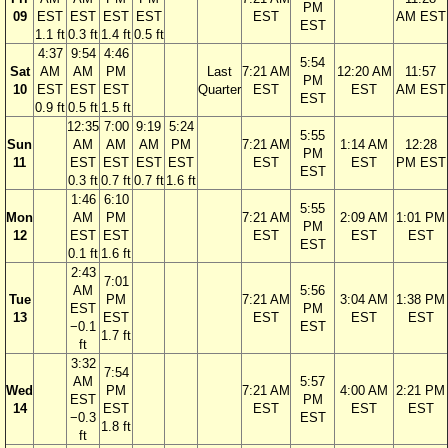
PM
09
EST
EST
EST
EST
EST
AM EST
EST
1.1 ft
0.3 ft
1.4 ft
0.5 ft
4:37
9:54
4:46
5:54
Sat
AM
AM
PM
Last
7:21 AM
12:20 AM
11:57
PM
10
EST
EST
EST
Quarter
EST
EST
AM EST
EST
0.9 ft
0.5 ft
1.5 ft
12:35
7:00
9:19
5:24
5:55
Sun
AM
AM
AM
PM
7:21 AM
1:14 AM
12:28
PM
11
EST
EST
EST
EST
EST
EST
PM EST
EST
0.3 ft
0.7 ft
0.7 ft
1.6 ft
1:46
6:10
5:55
Mon
AM
PM
7:21 AM
2:09 AM
1:01 PM
PM
12
EST
EST
EST
EST
EST
EST
0.1 ft
1.6 ft
2:43
7:01
AM
5:56
Tue
PM
7:21 AM
3:04 AM
1:38 PM
EST
PM
13
EST
EST
EST
EST
−0.1
EST
1.7 ft
ft
3:32
7:54
AM
5:57
Wed
PM
7:21 AM
4:00 AM
2:21 PM
EST
PM
14
EST
EST
EST
EST
−0.3
EST
1.8 ft
ft