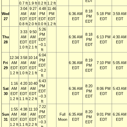
EDT
0.7 ft
1.9 ft
0.2 ft
1.2 ft
3:04
9:27
4:48
11:46
8:18
Wed
AM
AM
PM
PM
6:36 AM
5:18 PM
3:59 AM
PM
27
EDT
EDT
EDT
EDT
EDT
EDT
EDT
EDT
0.8 ft
2.0 ft
0.0 ft
1.2 ft
5:26
3:33
9:50
PM
8:18
Thu
AM
AM
6:36 AM
6:13 PM
4:30 AM
EDT
PM
28
EDT
EDT
EDT
EDT
EDT
−0.1
EDT
1.0 ft
2.1 ft
ft
6:04
12:34
3:58
10:14
PM
8:19
Fri
AM
AM
AM
6:36 AM
7:10 PM
5:05 AM
EDT
PM
29
EDT
EDT
EDT
EDT
EDT
EDT
−0.2
EDT
1.2 ft
1.0 ft
2.1 ft
ft
6:43
1:16
4:20
10:40
PM
8:20
Sat
AM
AM
AM
6:36 AM
8:06 PM
5:43 AM
EDT
PM
30
EDT
EDT
EDT
EDT
EDT
EDT
−0.3
EDT
1.2 ft
1.1 ft
2.2 ft
ft
7:22
1:55
4:38
11:10
PM
8:20
Sun
AM
AM
AM
Full
6:35 AM
9:01 PM
6:26 AM
EDT
PM
31
EDT
EDT
EDT
Moon
EDT
EDT
EDT
−0.3
EDT
1.2 ft
1.1 ft
2.2 ft