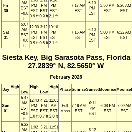
1:03
1:12
9:10
AM
6:10
Fri
PM
PM
PM
7:17 AM
3:50 PM
5:26 AM
EST
PM
30
EST
EST
EST
EST
EST
EST
−0.8
EST
0.9 ft
0.9 ft
2.1 ft
ft
5:07
12:30
3:12
10:10
AM
6:10
Sat
PM
PM
PM
7:16 AM
5:00 PM
6:22 AM
EST
PM
31
EST
EST
EST
EST
EST
EST
−0.8
EST
0.9 ft
0.8 ft
2.1 ft
ft
Siesta Key, Big Sarasota Pass, Florida
27.2839° N, 82.5650° W
February 2026
High
High
High
Day
Phase
Sunrise
Sunset
Moonrise
Moonset
Low
Low
5:47
12:43
4:21
11:03
AM
6:11
Sun
PM
PM
PM
Full
7:16 AM
6:08 PM
7:09 AM
EST
PM
01
EST
EST
EST
Moon
EST
EST
EST
−0.8
EST
1.0 ft
0.7 ft
2.0 ft
ft
6:22
1:02
5:21
11:51
AM
6:12