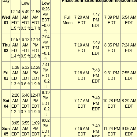
Day
Phase
Sunrise
Sunset
Moonrise
Moonset
Low
Low
6:26
12:14
5:49
11:58
PM
7:47
Wed
AM
AM
AM
Full
7:20 AM
7:39 PM
6:54 AM
EDT
PM
01
EDT
EDT
EDT
Moon
EDT
EDT
EDT
−0.0
EDT
1.5 ft
0.3 ft
1.7 ft
ft
7:04
12:57
6:12
12:14
PM
7:48
Thu
AM
AM
PM
7:19 AM
8:35 PM
7:24 AM
EDT
PM
02
EDT
EDT
EDT
EDT
EDT
EDT
−0.1
EDT
1.4 ft
0.5 ft
1.8 ft
ft
7:41
1:39
6:32
12:29
PM
7:48
Fri
AM
AM
PM
7:18 AM
9:31 PM
7:55 AM
EDT
PM
03
EDT
EDT
EDT
EDT
EDT
EDT
−0.2
EDT
1.3 ft
0.6 ft
1.9 ft
ft
8:19
2:20
6:46
12:47
PM
7:49
Sat
AM
AM
PM
7:17 AM
10:28 PM
8:29 AM
EDT
PM
04
EDT
EDT
EDT
EDT
EDT
EDT
−0.2
EDT
1.2 ft
0.7 ft
1.9 ft
ft
9:02
3:05
6:55
1:09
PM
7:49
Sun
AM
AM
PM
7:16 AM
11:24 PM
9:06 AM
EDT
PM
05
EDT
EDT
EDT
EDT
EDT
EDT
−0.2
EDT