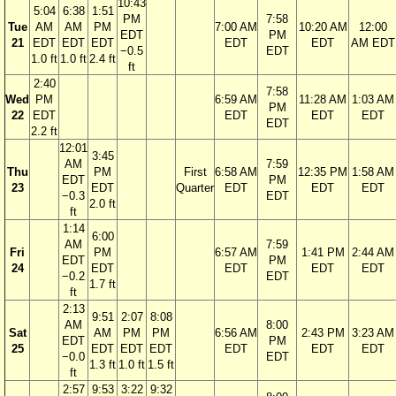
10:43
5:04
6:38
1:51
PM
7:58
Tue
AM
AM
PM
7:00 AM
10:20 AM
12:00
EDT
PM
21
EDT
EDT
EDT
EDT
EDT
AM EDT
−0.5
EDT
1.0 ft
1.0 ft
2.4 ft
ft
2:40
7:58
Wed
PM
6:59 AM
11:28 AM
1:03 AM
PM
22
EDT
EDT
EDT
EDT
EDT
2.2 ft
12:01
3:45
AM
7:59
Thu
PM
First
6:58 AM
12:35 PM
1:58 AM
EDT
PM
23
EDT
Quarter
EDT
EDT
EDT
−0.3
EDT
2.0 ft
ft
1:14
6:00
AM
7:59
Fri
PM
6:57 AM
1:41 PM
2:44 AM
EDT
PM
24
EDT
EDT
EDT
EDT
−0.2
EDT
1.7 ft
ft
2:13
9:51
2:07
8:08
AM
8:00
Sat
AM
PM
PM
6:56 AM
2:43 PM
3:23 AM
EDT
PM
25
EDT
EDT
EDT
EDT
EDT
EDT
−0.0
EDT
1.3 ft
1.0 ft
1.5 ft
ft
2:57
9:53
3:22
9:32