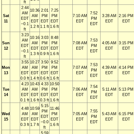
ft
2:44
10:36
2:01
7:25
AM
7:52
Sat
AM
PM
PM
7:10 AM
3:28 AM
2:16 PM
EDT
PM
11
EDT
EDT
EDT
EDT
EDT
EDT
−0.1
EDT
1.2 ft
1.1 ft
1.6 ft
ft
3:23
10:16
3:03
8:48
AM
7:53
Sun
AM
PM
PM
7:08 AM
4:05 AM
3:15 PM
EDT
PM
12
EDT
EDT
EDT
EDT
EDT
EDT
−0.1
EDT
1.3 ft
0.9 ft
1.6 ft
ft
3:55
10:27
3:50
9:52
7:53
Mon
AM
AM
PM
PM
7:07 AM
4:39 AM
4:14 PM
PM
13
EDT
EDT
EDT
EDT
EDT
EDT
EDT
EDT
0.0 ft
1.4 ft
0.6 ft
1.6 ft
4:23
10:43
4:33
10:50
7:54
Tue
AM
AM
PM
PM
7:06 AM
5:11 AM
5:13 PM
PM
14
EDT
EDT
EDT
EDT
EDT
EDT
EDT
EDT
0.1 ft
1.6 ft
0.3 ft
1.6 ft
5:15
4:48
10:59
11:46
PM
7:55
Wed
AM
AM
PM
7:05 AM
5:43 AM
6:15 PM
EDT
PM
15
EDT
EDT
EDT
EDT
EDT
EDT
−0.0
EDT
0.3 ft
1.7 ft
1.6 ft
ft
5:59