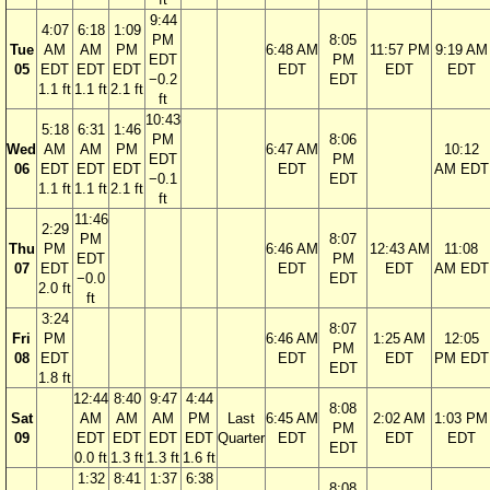
9:44
4:07
6:18
1:09
PM
8:05
Tue
AM
AM
PM
6:48 AM
11:57 PM
9:19 AM
EDT
PM
05
EDT
EDT
EDT
EDT
EDT
EDT
−0.2
EDT
1.1 ft
1.1 ft
2.1 ft
ft
10:43
5:18
6:31
1:46
PM
8:06
Wed
AM
AM
PM
6:47 AM
10:12
EDT
PM
06
EDT
EDT
EDT
EDT
AM EDT
−0.1
EDT
1.1 ft
1.1 ft
2.1 ft
ft
11:46
2:29
PM
8:07
Thu
PM
6:46 AM
12:43 AM
11:08
EDT
PM
07
EDT
EDT
EDT
AM EDT
−0.0
EDT
2.0 ft
ft
3:24
8:07
Fri
PM
6:46 AM
1:25 AM
12:05
PM
08
EDT
EDT
EDT
PM EDT
EDT
1.8 ft
12:44
8:40
9:47
4:44
8:08
Sat
AM
AM
AM
PM
Last
6:45 AM
2:02 AM
1:03 PM
PM
09
EDT
EDT
EDT
EDT
Quarter
EDT
EDT
EDT
EDT
0.0 ft
1.3 ft
1.3 ft
1.6 ft
1:32
8:41
1:37
6:38
8:08