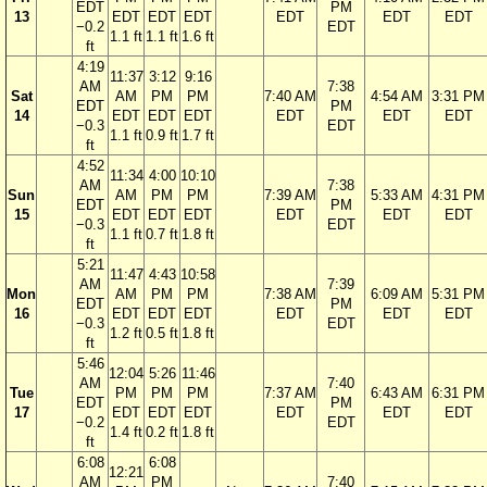
EDT
PM
13
EDT
EDT
EDT
EDT
EDT
EDT
−0.2
EDT
1.1 ft
1.1 ft
1.6 ft
ft
4:19
11:37
3:12
9:16
AM
7:38
Sat
AM
PM
PM
7:40 AM
4:54 AM
3:31 PM
EDT
PM
14
EDT
EDT
EDT
EDT
EDT
EDT
−0.3
EDT
1.1 ft
0.9 ft
1.7 ft
ft
4:52
11:34
4:00
10:10
AM
7:38
Sun
AM
PM
PM
7:39 AM
5:33 AM
4:31 PM
EDT
PM
15
EDT
EDT
EDT
EDT
EDT
EDT
−0.3
EDT
1.1 ft
0.7 ft
1.8 ft
ft
5:21
11:47
4:43
10:58
AM
7:39
Mon
AM
PM
PM
7:38 AM
6:09 AM
5:31 PM
EDT
PM
16
EDT
EDT
EDT
EDT
EDT
EDT
−0.3
EDT
1.2 ft
0.5 ft
1.8 ft
ft
5:46
12:04
5:26
11:46
AM
7:40
Tue
PM
PM
PM
7:37 AM
6:43 AM
6:31 PM
EDT
PM
17
EDT
EDT
EDT
EDT
EDT
EDT
−0.2
EDT
1.4 ft
0.2 ft
1.8 ft
ft
6:08
6:08
12:21
AM
PM
7:40