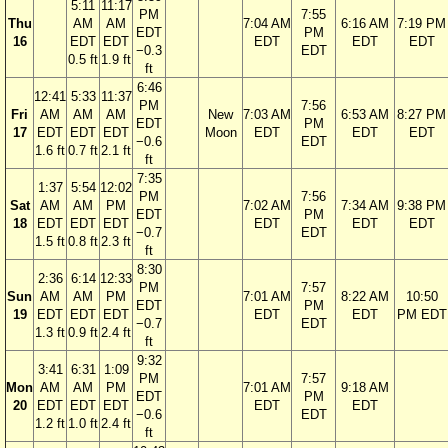
5:11
11:17
PM
7:55
Thu
AM
AM
7:04 AM
6:16 AM
7:19 PM
EDT
PM
16
EDT
EDT
EDT
EDT
EDT
−0.3
EDT
0.5 ft
1.9 ft
ft
6:46
12:41
5:33
11:37
PM
7:56
Fri
AM
AM
AM
New
7:03 AM
6:53 AM
8:27 PM
EDT
PM
17
EDT
EDT
EDT
Moon
EDT
EDT
EDT
−0.6
EDT
1.6 ft
0.7 ft
2.1 ft
ft
7:35
1:37
5:54
12:02
PM
7:56
Sat
AM
AM
PM
7:02 AM
7:34 AM
9:38 PM
EDT
PM
18
EDT
EDT
EDT
EDT
EDT
EDT
−0.7
EDT
1.5 ft
0.8 ft
2.3 ft
ft
8:30
2:36
6:14
12:33
PM
7:57
Sun
AM
AM
PM
7:01 AM
8:22 AM
10:50
EDT
PM
19
EDT
EDT
EDT
EDT
EDT
PM EDT
−0.7
EDT
1.3 ft
0.9 ft
2.4 ft
ft
9:32
3:41
6:31
1:09
PM
7:57
Mon
AM
AM
PM
7:01 AM
9:18 AM
EDT
PM
20
EDT
EDT
EDT
EDT
EDT
−0.6
EDT
1.2 ft
1.0 ft
2.4 ft
ft