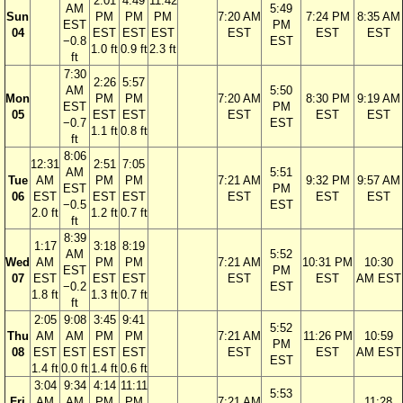
2:01
4:49
11:42
AM
5:49
Sun
PM
PM
PM
7:20 AM
7:24 PM
8:35 AM
EST
PM
04
EST
EST
EST
EST
EST
EST
−0.8
EST
1.0 ft
0.9 ft
2.3 ft
ft
7:30
2:26
5:57
AM
5:50
Mon
PM
PM
7:20 AM
8:30 PM
9:19 AM
EST
PM
05
EST
EST
EST
EST
EST
−0.7
EST
1.1 ft
0.8 ft
ft
8:06
12:31
2:51
7:05
AM
5:51
Tue
AM
PM
PM
7:21 AM
9:32 PM
9:57 AM
EST
PM
06
EST
EST
EST
EST
EST
EST
−0.5
EST
2.0 ft
1.2 ft
0.7 ft
ft
8:39
1:17
3:18
8:19
AM
5:52
Wed
AM
PM
PM
7:21 AM
10:31 PM
10:30
EST
PM
07
EST
EST
EST
EST
EST
AM EST
−0.2
EST
1.8 ft
1.3 ft
0.7 ft
ft
2:05
9:08
3:45
9:41
5:52
Thu
AM
AM
PM
PM
7:21 AM
11:26 PM
10:59
PM
08
EST
EST
EST
EST
EST
EST
AM EST
EST
1.4 ft
0.0 ft
1.4 ft
0.6 ft
3:04
9:34
4:14
11:11
5:53
Fri
AM
AM
PM
PM
7:21 AM
11:28