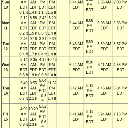
Sun
AM
AM
PM
PM
6:44 AM
2:36 AM
2:00 PM
PM
10
EDT
EDT
EDT
EDT
EDT
EDT
EDT
EDT
0.1 ft
1.4 ft
1.1 ft
1.5 ft
2:12
8:58
2:42
8:19
8:09
Mon
AM
AM
PM
PM
6:44 AM
3:08 AM
2:58 PM
PM
11
EDT
EDT
EDT
EDT
EDT
EDT
EDT
EDT
0.2 ft
1.5 ft
0.8 ft
1.4 ft
2:45
9:16
3:31
9:39
8:09
Tue
AM
AM
PM
PM
6:43 AM
3:39 AM
3:57 PM
PM
12
EDT
EDT
EDT
EDT
EDT
EDT
EDT
EDT
0.4 ft
1.7 ft
0.4 ft
1.4 ft
3:14
9:35
4:17
10:48
8:10
Wed
AM
AM
PM
PM
6:42 AM
4:11 AM
4:58 PM
PM
13
EDT
EDT
EDT
EDT
EDT
EDT
EDT
EDT
0.6 ft
1.9 ft
0.0 ft
1.4 ft
5:04
3:40
9:55
11:52
PM
8:11
Thu
AM
AM
PM
6:42 AM
4:45 AM
6:04 PM
EDT
PM
14
EDT
EDT
EDT
EDT
EDT
EDT
−0.3
EDT
0.7 ft
2.1 ft
1.4 ft
ft
5:52
4:06
10:20
PM
8:11
Fri
AM
AM
6:41 AM
5:24 AM
7:13 PM
EDT
PM
15
EDT
EDT
EDT
EDT
EDT
−0.6
EDT
0.9 ft
2.3 ft
ft