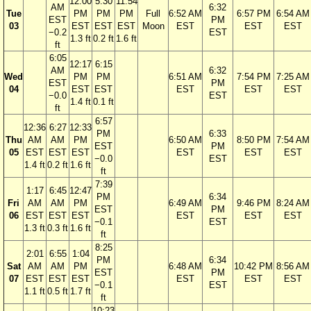
12:00
5:30
11:54
AM
6:32
Tue
PM
PM
PM
Full
6:52 AM
6:57 PM
6:54 AM
EST
PM
03
EST
EST
EST
Moon
EST
EST
EST
−0.2
EST
1.3 ft
0.2 ft
1.6 ft
ft
6:05
12:17
6:15
AM
6:32
Wed
PM
PM
6:51 AM
7:54 PM
7:25 AM
EST
PM
04
EST
EST
EST
EST
EST
−0.0
EST
1.4 ft
0.1 ft
ft
6:57
12:36
6:27
12:33
PM
6:33
Thu
AM
AM
PM
6:50 AM
8:50 PM
7:54 AM
EST
PM
05
EST
EST
EST
EST
EST
EST
−0.0
EST
1.4 ft
0.2 ft
1.6 ft
ft
7:39
1:17
6:45
12:47
PM
6:34
Fri
AM
AM
PM
6:49 AM
9:46 PM
8:24 AM
EST
PM
06
EST
EST
EST
EST
EST
EST
−0.1
EST
1.3 ft
0.3 ft
1.6 ft
ft
8:25
2:01
6:55
1:04
PM
6:34
Sat
AM
AM
PM
6:48 AM
10:42 PM
8:56 AM
EST
PM
07
EST
EST
EST
EST
EST
EST
−0.1
EST
1.1 ft
0.5 ft
1.7 ft
ft
10:23