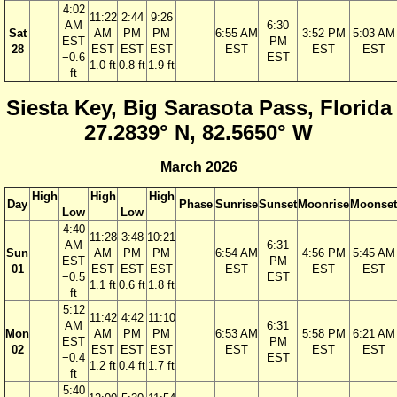
4:02
11:22
2:44
9:26
AM
6:30
Sat
AM
PM
PM
6:55 AM
3:52 PM
5:03 AM
EST
PM
28
EST
EST
EST
EST
EST
EST
−0.6
EST
1.0 ft
0.8 ft
1.9 ft
ft
Siesta Key, Big Sarasota Pass, Florida
27.2839° N, 82.5650° W
March 2026
High
High
High
Day
Phase
Sunrise
Sunset
Moonrise
Moonset
Low
Low
4:40
11:28
3:48
10:21
AM
6:31
Sun
AM
PM
PM
6:54 AM
4:56 PM
5:45 AM
EST
PM
01
EST
EST
EST
EST
EST
EST
−0.5
EST
1.1 ft
0.6 ft
1.8 ft
ft
5:12
11:42
4:42
11:10
AM
6:31
Mon
AM
PM
PM
6:53 AM
5:58 PM
6:21 AM
EST
PM
02
EST
EST
EST
EST
EST
EST
−0.4
EST
1.2 ft
0.4 ft
1.7 ft
ft
5:40