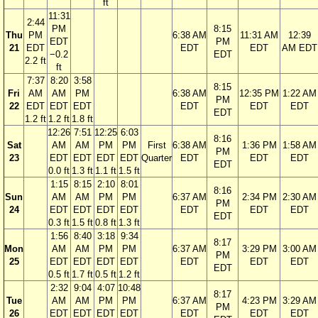
ft
11:31
2:44
PM
8:15
Thu
PM
6:38 AM
11:31 AM
12:39
EDT
PM
21
EDT
EDT
EDT
AM EDT
−0.2
EDT
2.2 ft
ft
7:37
8:20
3:58
8:15
Fri
AM
AM
PM
6:38 AM
12:35 PM
1:22 AM
PM
22
EDT
EDT
EDT
EDT
EDT
EDT
EDT
1.2 ft
1.2 ft
1.8 ft
12:26
7:51
12:25
6:03
8:16
Sat
AM
AM
PM
PM
First
6:38 AM
1:36 PM
1:58 AM
PM
23
EDT
EDT
EDT
EDT
Quarter
EDT
EDT
EDT
EDT
0.0 ft
1.3 ft
1.1 ft
1.5 ft
1:15
8:15
2:10
8:01
8:16
Sun
AM
AM
PM
PM
6:37 AM
2:34 PM
2:30 AM
PM
24
EDT
EDT
EDT
EDT
EDT
EDT
EDT
EDT
0.3 ft
1.5 ft
0.8 ft
1.3 ft
1:56
8:40
3:18
9:34
8:17
Mon
AM
AM
PM
PM
6:37 AM
3:29 PM
3:00 AM
PM
25
EDT
EDT
EDT
EDT
EDT
EDT
EDT
EDT
0.5 ft
1.7 ft
0.5 ft
1.2 ft
2:32
9:04
4:07
10:48
8:17
Tue
AM
AM
PM
PM
6:37 AM
4:23 PM
3:29 AM
PM
26
EDT
EDT
EDT
EDT
EDT
EDT
EDT