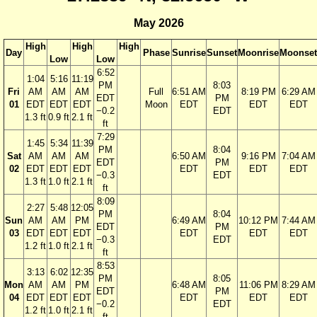
May 2026
High
High
High
Day
Phase
Sunrise
Sunset
Moonrise
Moonset
Low
Low
6:52
1:04
5:16
11:19
PM
8:03
Fri
AM
AM
AM
Full
6:51 AM
8:19 PM
6:29 AM
EDT
PM
01
EDT
EDT
EDT
Moon
EDT
EDT
EDT
−0.2
EDT
1.3 ft
0.9 ft
2.1 ft
ft
7:29
1:45
5:34
11:39
PM
8:04
Sat
AM
AM
AM
6:50 AM
9:16 PM
7:04 AM
EDT
PM
02
EDT
EDT
EDT
EDT
EDT
EDT
−0.3
EDT
1.3 ft
1.0 ft
2.1 ft
ft
8:09
2:27
5:48
12:05
PM
8:04
Sun
AM
AM
PM
6:49 AM
10:12 PM
7:44 AM
EDT
PM
03
EDT
EDT
EDT
EDT
EDT
EDT
−0.3
EDT
1.2 ft
1.0 ft
2.1 ft
ft
8:53
3:13
6:02
12:35
PM
8:05
Mon
AM
AM
PM
6:48 AM
11:06 PM
8:29 AM
EDT
PM
04
EDT
EDT
EDT
EDT
EDT
EDT
−0.2
EDT
1.2 ft
1.0 ft
2.1 ft
ft