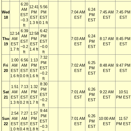
6:20
12:41
5:56
AM
6:24
Wed
PM
PM
7:04 AM
7:45 AM
7:45 PM
EST
PM
18
EST
EST
EST
EST
EST
−0.3
EST
1.3 ft
0.1 ft
ft
6:39
6:42
12:14
12:58
AM
PM
6:24
Thu
AM
PM
7:03 AM
8:17 AM
8:45 PM
EST
EST
PM
19
EST
EST
EST
EST
EST
−0.2
−0.0
EST
1.7 ft
1.4 ft
ft
ft
7:32
1:00
6:56
1:13
PM
6:25
Fri
AM
AM
PM
7:02 AM
8:48 AM
9:47 PM
EST
PM
20
EST
EST
EST
EST
EST
EST
−0.2
EST
1.6 ft
0.0 ft
1.6 ft
ft
8:30
1:51
7:13
1:32
PM
6:26
Sat
AM
AM
PM
7:01 AM
9:22 AM
10:51
EST
PM
21
EST
EST
EST
EST
EST
PM EST
−0.2
EST
1.3 ft
0.2 ft
1.7 ft
ft
9:44
2:54
7:27
1:57
PM
6:26
Sun
AM
AM
PM
7:01 AM
10:00 AM
11:57
EST
PM
22
EST
EST
EST
EST
EST
PM EST
−0.3
EST
1.0 ft
0.4 ft
1.8 ft