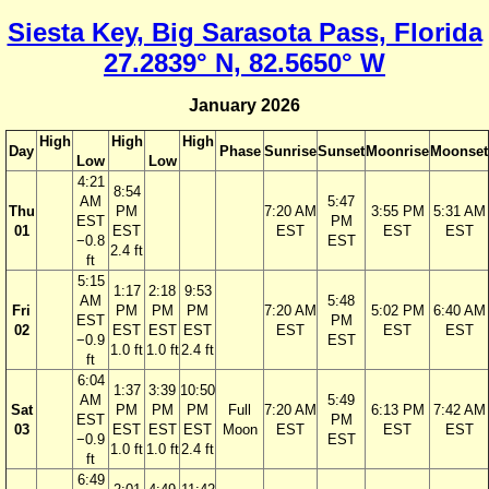
Siesta Key, Big Sarasota Pass, Florida
27.2839° N, 82.5650° W
January 2026
High
High
High
Day
Phase
Sunrise
Sunset
Moonrise
Moonset
Low
Low
4:21
8:54
AM
5:47
Thu
PM
7:20 AM
3:55 PM
5:31 AM
EST
PM
01
EST
EST
EST
EST
−0.8
EST
2.4 ft
ft
5:15
1:17
2:18
9:53
AM
5:48
Fri
PM
PM
PM
7:20 AM
5:02 PM
6:40 AM
EST
PM
02
EST
EST
EST
EST
EST
EST
−0.9
EST
1.0 ft
1.0 ft
2.4 ft
ft
6:04
1:37
3:39
10:50
AM
5:49
Sat
PM
PM
PM
Full
7:20 AM
6:13 PM
7:42 AM
EST
PM
03
EST
EST
EST
Moon
EST
EST
EST
−0.9
EST
1.0 ft
1.0 ft
2.4 ft
ft
6:49