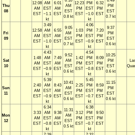
8:18
8:49
12:08
AM
6:01
12:23
PM
6:32
Thu
AM
PM
AM
EST
AM
PM
EST
PM
08
EST
EST
EST
−1.1
EST
EST
−1.0
EST
0.8 kt
0.7 kt
kt
kt
3:49
4:06
9:05
9:37
12:58
AM
6:55
1:03
PM
7:20
Fri
AM
PM
AM
EST
AM
PM
EST
PM
09
EST
EST
EST
−1.0
EST
EST
−0.9
EST
0.7 kt
0.6 kt
kt
kt
4:43
4:54
9:52
10:25
1:48
AM
7:49
1:42
PM
8:09
Sat
AM
PM
La
AM
EST
AM
PM
EST
PM
10
EST
EST
Quar
EST
−0.9
EST
EST
−0.8
EST
0.6 kt
0.6 kt
kt
kt
5:39
5:45
10:41
11:15
2:40
AM
8:43
2:25
PM
8:59
Sun
AM
PM
AM
EST
AM
PM
EST
PM
11
EST
EST
EST
−0.9
EST
EST
−0.7
EST
0.6 kt
0.6 kt
kt
kt
6:34
6:38
11:31
3:33
AM
9:38
3:12
PM
9:50
Mon
AM
AM
EST
AM
PM
EST
PM
12
EST
EST
−0.8
EST
EST
−0.7
EST
0.5 kt
kt
kt
7:29
7:32