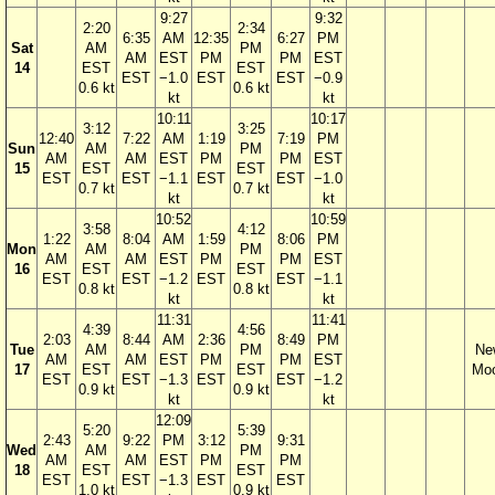
9:27
9:32
2:20
2:34
6:35
AM
12:35
6:27
PM
Sat
AM
PM
AM
EST
PM
PM
EST
14
EST
EST
EST
−1.0
EST
EST
−0.9
0.6 kt
0.6 kt
kt
kt
10:11
10:17
3:12
3:25
12:40
7:22
AM
1:19
7:19
PM
Sun
AM
PM
AM
AM
EST
PM
PM
EST
15
EST
EST
EST
EST
−1.1
EST
EST
−1.0
0.7 kt
0.7 kt
kt
kt
10:52
10:59
3:58
4:12
1:22
8:04
AM
1:59
8:06
PM
Mon
AM
PM
AM
AM
EST
PM
PM
EST
16
EST
EST
EST
EST
−1.2
EST
EST
−1.1
0.8 kt
0.8 kt
kt
kt
11:31
11:41
4:39
4:56
2:03
8:44
AM
2:36
8:49
PM
Tue
AM
PM
Ne
AM
AM
EST
PM
PM
EST
17
EST
EST
Mo
EST
EST
−1.3
EST
EST
−1.2
0.9 kt
0.9 kt
kt
kt
12:09
5:20
5:39
2:43
9:22
PM
3:12
9:31
Wed
AM
PM
AM
AM
EST
PM
PM
18
EST
EST
EST
EST
−1.3
EST
EST
1.0 kt
0.9 kt