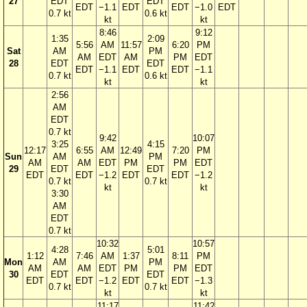
27
EDT
EDT
EDT
−1.1
EDT
EDT
−1.0
EDT
0.7 kt
0.6 kt
kt
kt
8:46
9:12
1:35
2:09
5:56
AM
11:57
6:20
PM
Sat
AM
PM
AM
EDT
AM
PM
EDT
28
EDT
EDT
EDT
−1.1
EDT
EDT
−1.1
0.7 kt
0.6 kt
kt
kt
2:56
AM
EDT
0.7 kt
9:42
10:07
3:25
4:15
12:17
6:55
AM
12:49
7:20
PM
Sun
AM
PM
AM
AM
EDT
PM
PM
EDT
29
EDT
EDT
EDT
EDT
−1.2
EDT
EDT
−1.2
0.7 kt
0.7 kt
kt
kt
3:30
AM
EDT
0.7 kt
10:32
10:57
4:28
5:01
1:12
7:46
AM
1:37
8:11
PM
Mon
AM
PM
AM
AM
EDT
PM
PM
EDT
30
EDT
EDT
EDT
EDT
−1.2
EDT
EDT
−1.3
0.7 kt
0.7 kt
kt
kt
11:17
11:42