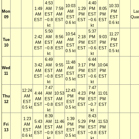
4:53
4:40
10:03
10:33
1:49
AM
7:59
1:29
PM
8:05
Mon
AM
PM
La
AM
EST
AM
PM
EST
PM
09
EST
EST
Quar
EST
−0.8
EST
EST
−0.6
EST
0.6 kt
0.6 kt
kt
kt
5:50
5:37
10:54
11:27
2:42
AM
8:56
2:18
PM
9:03
Tue
AM
PM
AM
EST
AM
PM
EST
PM
10
EST
EST
EST
−0.8
EST
EST
−0.6
EST
0.5 kt
0.5 kt
kt
kt
6:49
6:44
11:48
3:42
AM
9:55
3:17
PM
10:04
Wed
AM
AM
EST
AM
PM
EST
PM
11
EST
EST
−0.8
EST
EST
−0.6
EST
0.5 kt
kt
kt
7:47
7:47
12:24
12:43
4:44
AM
10:53
4:23
PM
11:01
Thu
AM
PM
AM
EST
AM
PM
EST
PM
12
EST
EST
EST
−0.8
EST
EST
−0.7
EST
0.5 kt
0.5 kt
kt
kt
8:39
8:43
1:23
1:39
5:43
AM
11:46
5:29
PM
11:53
Fri
AM
PM
AM
EST
AM
PM
EST
PM
13
EST
EST
EST
−0.9
EST
EST
−0.8
EST
0.6 kt
0.5 kt
kt
kt