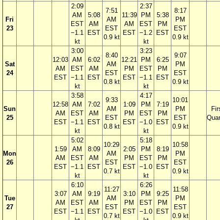
2:09
2:37
7:51
8:17
AM
5:08
11:39
PM
5:38
Fri
AM
PM
EST
AM
AM
EST
PM
23
EST
EST
−1.1
EST
EST
−1.2
EST
0.9 kt
0.9 kt
kt
kt
3:00
3:23
8:40
9:07
12:03
AM
6:02
12:21
PM
6:25
Sat
AM
PM
AM
EST
AM
PM
EST
PM
24
EST
EST
EST
−1.1
EST
EST
−1.1
EST
0.8 kt
0.9 kt
kt
kt
3:58
4:17
9:33
10:01
12:58
AM
7:02
1:09
PM
7:19
Sun
AM
PM
Fir
AM
EST
AM
PM
EST
PM
25
EST
EST
Quar
EST
−1.1
EST
EST
−1.0
EST
0.8 kt
0.9 kt
kt
kt
5:02
5:18
10:29
10:58
1:59
AM
8:09
2:05
PM
8:19
Mon
AM
PM
AM
EST
AM
PM
EST
PM
26
EST
EST
EST
−1.1
EST
EST
−1.0
EST
0.7 kt
0.9 kt
kt
kt
6:10
6:26
11:27
11:58
3:07
AM
9:19
3:10
PM
9:25
Tue
AM
PM
AM
EST
AM
PM
EST
PM
27
EST
EST
EST
−1.1
EST
EST
−1.0
EST
0.7 kt
0.9 kt