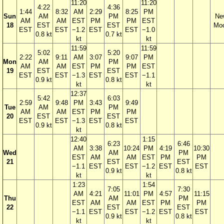
11:20
11:20
4:22
4:36
1:44
8:32
AM
2:29
8:25
PM
Sun
AM
PM
Ne
AM
AM
EST
PM
PM
EST
18
EST
EST
Mo
EST
EST
−1.2
EST
EST
−1.0
0.8 kt
0.7 kt
kt
kt
11:59
11:59
5:02
5:20
2:22
9:11
AM
3:07
9:07
PM
Mon
AM
PM
AM
AM
EST
PM
PM
EST
19
EST
EST
EST
EST
−1.3
EST
EST
−1.1
0.9 kt
0.8 kt
kt
kt
12:37
5:42
6:03
2:59
9:48
PM
3:43
9:49
Tue
AM
PM
AM
AM
EST
PM
PM
20
EST
EST
EST
EST
−1.3
EST
EST
0.9 kt
0.8 kt
kt
12:40
1:15
6:23
6:46
AM
3:38
10:24
PM
4:19
10:30
Wed
AM
PM
EST
AM
AM
EST
PM
PM
21
EST
EST
−1.1
EST
EST
−1.2
EST
EST
0.9 kt
0.8 kt
kt
kt
1:23
1:54
7:05
7:30
AM
4:21
11:01
PM
4:57
11:15
Thu
AM
PM
EST
AM
AM
EST
PM
PM
22
EST
EST
−1.1
EST
EST
−1.2
EST
EST
0.9 kt
0.8 kt
kt
kt