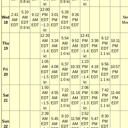
0.8 kt
0.9 kt
kt
kt
12:00
5:10
5:28
2:41
9:12
PM
3:01
9:26
Wed
AM
PM
Ne
AM
AM
EDT
PM
PM
18
EDT
EDT
Mo
EDT
EDT
−1.3
EDT
EDT
0.9 kt
1.0 kt
kt
12:20
12:41
5:54
6:12
AM
3:24
9:52
PM
3:39
10:11
Thu
AM
PM
EDT
AM
AM
EDT
PM
PM
19
EDT
EDT
−1.4
EDT
EDT
−1.4
EDT
EDT
1.0 kt
1.1 kt
kt
kt
1:05
1:23
6:37
6:56
AM
4:08
10:33
PM
4:18
10:57
Fri
AM
PM
EDT
AM
AM
EDT
PM
PM
20
EDT
EDT
−1.5
EDT
EDT
−1.4
EDT
EDT
1.0 kt
1.1 kt
kt
kt
1:50
2:06
7:22
7:42
AM
4:55
11:14
PM
5:00
11:44
Sat
AM
PM
EDT
AM
AM
EDT
PM
PM
21
EDT
EDT
−1.5
EDT
EDT
−1.3
EDT
EDT
1.0 kt
1.1 kt
kt
kt
2:39
2:52
8:10
8:30
AM
5:45
11:59
PM
5:47
Sun
AM
PM
EDT
AM
AM
EDT
PM
22
EDT
EDT