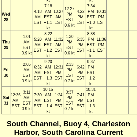
kt
kt
7:18
7:34
12:27
4:18
AM
10:27
4:22
PM
10:31
Wed
PM
AM
EST
AM
PM
EST
PM
28
EST
EST
−1.1
EST
EST
−1.0
EST
0.6 kt
kt
kt
8:22
8:38
1:01
1:30
5:28
AM
11:32
5:35
PM
11:36
Thu
AM
PM
AM
EST
AM
PM
EST
PM
29
EST
EST
EST
−1.2
EST
EST
−1.1
EST
0.9 kt
0.6 kt
kt
kt
9:20
9:37
2:05
2:33
6:32
AM
12:31
6:42
PM
Fri
AM
PM
AM
EST
PM
PM
EST
30
EST
EST
EST
−1.3
EST
EST
−1.2
0.9 kt
0.7 kt
kt
kt
10:15
10:31
3:11
3:37
12:36
7:30
AM
1:24
7:41
PM
Sat
AM
PM
AM
AM
EST
PM
PM
EST
31
EST
EST
EST
EST
−1.4
EST
EST
−1.3
0.9 kt
0.7 kt
kt
kt
South Channel, Buoy 4, Charleston
Harbor, South Carolina Current