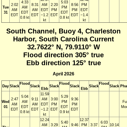
4:33
5:03
2:02
8:31
AM
2:20
8:56
PM
Tue
AM
PM
AM
AM
EDT
PM
PM
EDT
31
EDT
EDT
EDT
EDT
−1.2
EDT
EDT
−1.4
0.8 kt
0.8 kt
kt
kt
South Channel, Buoy 4, Charleston
Harbor, South Carolina Current
32.7622° N, 79.9110° W
Flood direction 305° true
Ebb direction 125° true
April 2026
Flood
Flood
Flood
Day
Slack
Slack
Slack
Slack
Slack
Slack
Pha
Ebb
Ebb
11:59
5:04
5:29
2:47
9:11
AM
3:00
9:36
Wed
AM
PM
Ful
AM
AM
EDT
PM
PM
01
EDT
EDT
Mo
EDT
EDT
−1.2
EDT
EDT
0.8 kt
0.9 kt
kt
12:24
12:37
5:40
6:03
AM
3:29
9:46
PM
3:37
10:14