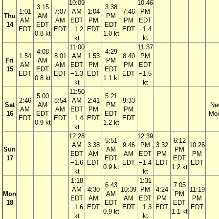
10:09
10:46
3:15
3:38
1:01
7:07
AM
1:04
7:46
PM
Thu
AM
PM
AM
AM
EDT
PM
PM
EDT
14
EDT
EDT
EDT
EDT
−1.2
EDT
EDT
−1.4
0.8 kt
1.0 kt
kt
kt
11:00
11:37
4:08
4:29
1:54
8:01
AM
1:53
8:40
PM
Fri
AM
PM
AM
AM
EDT
PM
PM
EDT
15
EDT
EDT
EDT
EDT
−1.3
EDT
EDT
−1.5
0.8 kt
1.1 kt
kt
kt
11:50
5:00
5:21
2:46
8:54
AM
2:41
9:33
Sat
AM
PM
Ne
AM
AM
EDT
PM
PM
16
EDT
EDT
Mo
EDT
EDT
−1.4
EDT
EDT
0.9 kt
1.2 kt
kt
12:28
12:39
5:51
6:12
AM
3:38
9:46
PM
3:32
10:26
Sun
AM
PM
EDT
AM
AM
EDT
PM
PM
17
EDT
EDT
−1.6
EDT
EDT
−1.4
EDT
EDT
0.9 kt
1.2 kt
kt
kt
1:18
1:31
6:43
7:05
AM
4:30
10:39
PM
4:24
11:19
Mon
AM
PM
EDT
AM
AM
EDT
PM
PM
18
EDT
EDT
−1.6
EDT
EDT
−1.3
EDT
EDT
0.9 kt
1.1 kt
kt
kt