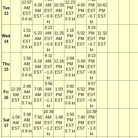
12:07
12:23
4:28
AM
10:33
4:05
PM
10:42
Tue
AM
PM
AM
EST
AM
PM
EST
PM
13
EST
EST
EST
−0.9
EST
EST
−0.7
EST
0.6 kt
0.5 kt
kt
kt
8:22
8:24
1:01
1:16
5:23
AM
11:25
5:02
PM
11:32
Wed
AM
PM
AM
EST
AM
PM
EST
PM
14
EST
EST
EST
−0.9
EST
EST
−0.7
EST
0.6 kt
0.5 kt
kt
kt
9:11
9:13
1:56
2:09
6:16
AM
12:16
5:59
PM
Thu
AM
PM
AM
EST
PM
PM
EST
15
EST
EST
EST
−1.0
EST
EST
−0.8
0.6 kt
0.6 kt
kt
kt
9:56
9:57
2:49
3:00
12:20
7:05
AM
1:03
6:52
PM
Fri
AM
PM
AM
AM
EST
PM
PM
EST
16
EST
EST
EST
EST
−1.1
EST
EST
−0.9
0.7 kt
0.6 kt
kt
kt
10:39
10:39
3:38
3:50
1:04
7:50
AM
1:48
7:40
PM
Sat
AM
PM
AM
AM
EST
PM
PM
EST
17
EST
EST
EST
EST
−1.2
EST
EST
−1.0
0.8 kt
0.7 kt
kt
kt