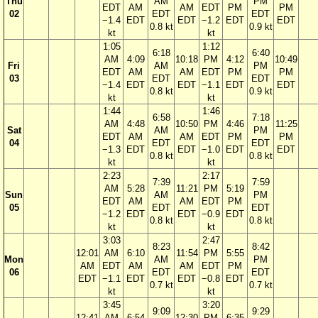
Thu
AM
PM
EDT
AM
AM
EDT
PM
PM
02
EDT
EDT
−1.4
EDT
EDT
−1.2
EDT
EDT
0.8 kt
0.9 kt
kt
kt
1:05
1:12
6:18
6:40
AM
4:09
10:18
PM
4:12
10:49
Fri
AM
PM
EDT
AM
AM
EDT
PM
PM
03
EDT
EDT
−1.4
EDT
EDT
−1.1
EDT
EDT
0.8 kt
0.9 kt
kt
kt
1:44
1:46
6:58
7:18
AM
4:48
10:50
PM
4:46
11:25
Sat
AM
PM
EDT
AM
AM
EDT
PM
PM
04
EDT
EDT
−1.3
EDT
EDT
−1.0
EDT
EDT
0.8 kt
0.8 kt
kt
kt
2:23
2:17
7:39
7:59
AM
5:28
11:21
PM
5:19
Sun
AM
PM
EDT
AM
AM
EDT
PM
05
EDT
EDT
−1.2
EDT
EDT
−0.9
EDT
0.8 kt
0.8 kt
kt
kt
3:03
2:47
8:23
8:42
12:01
AM
6:10
11:54
PM
5:55
Mon
AM
PM
AM
EDT
AM
AM
EDT
PM
06
EDT
EDT
EDT
−1.1
EDT
EDT
−0.8
EDT
0.7 kt
0.7 kt
kt
kt
3:45
3:20
9:09
9:29
12:41
AM
6:54
12:30
PM
6:35