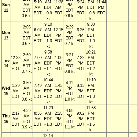
5:10
AM
11:28
5:24
PM
11:44
Sun
AM
PM
AM
EDT
AM
PM
EDT
PM
12
EDT
EDT
EDT
−0.9
EDT
EDT
−0.8
EDT
0.6 kt
0.6 kt
kt
kt
9:10
9:30
2:05
2:29
6:07
AM
12:15
6:26
PM
Mon
AM
PM
AM
EDT
PM
PM
EDT
13
EDT
EDT
EDT
−1.0
EDT
EDT
−1.0
0.6 kt
0.7 kt
kt
kt
9:58
10:21
2:59
3:21
12:38
7:00
AM
1:00
7:22
PM
Tue
AM
PM
AM
AM
EDT
PM
PM
EDT
14
EDT
EDT
EDT
EDT
−1.1
EDT
EDT
−1.2
0.7 kt
0.8 kt
kt
kt
10:44
11:10
3:50
4:11
1:29
7:49
AM
1:43
8:13
PM
Wed
AM
PM
AM
AM
EDT
PM
PM
EDT
15
EDT
EDT
EDT
EDT
−1.2
EDT
EDT
−1.3
0.8 kt
1.0 kt
kt
kt
11:29
11:58
4:39
4:58
2:17
8:36
AM
2:25
9:02
PM
Thu
AM
PM
AM
AM
EDT
PM
PM
EDT
16
EDT
EDT
EDT
EDT
−1.3
EDT
EDT
−1.5
0.9 kt
1.1 kt
kt
kt
12:14