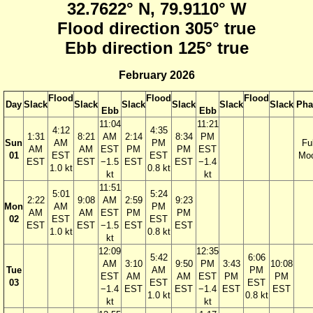
32.7622° N, 79.9110° W
Flood direction 305° true
Ebb direction 125° true
February 2026
Flood
Flood
Flood
Day
Slack
Slack
Slack
Slack
Slack
Slack
Pha
Ebb
Ebb
11:04
11:21
4:12
4:35
1:31
8:21
AM
2:14
8:34
PM
Sun
AM
PM
Ful
AM
AM
EST
PM
PM
EST
01
EST
EST
Mo
EST
EST
−1.5
EST
EST
−1.4
1.0 kt
0.8 kt
kt
kt
11:51
5:01
5:24
2:22
9:08
AM
2:59
9:23
Mon
AM
PM
AM
AM
EST
PM
PM
02
EST
EST
EST
EST
−1.5
EST
EST
1.0 kt
0.8 kt
kt
12:09
12:35
5:42
6:06
AM
3:10
9:50
PM
3:43
10:08
Tue
AM
PM
EST
AM
AM
EST
PM
PM
03
EST
EST
−1.4
EST
EST
−1.4
EST
EST
1.0 kt
0.8 kt
kt
kt