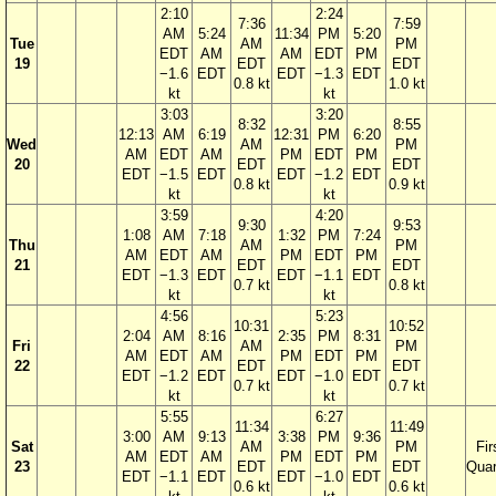
2:10
2:24
7:36
7:59
AM
5:24
11:34
PM
5:20
Tue
AM
PM
EDT
AM
AM
EDT
PM
19
EDT
EDT
−1.6
EDT
EDT
−1.3
EDT
0.8 kt
1.0 kt
kt
kt
3:03
3:20
8:32
8:55
12:13
AM
6:19
12:31
PM
6:20
Wed
AM
PM
AM
EDT
AM
PM
EDT
PM
20
EDT
EDT
EDT
−1.5
EDT
EDT
−1.2
EDT
0.8 kt
0.9 kt
kt
kt
3:59
4:20
9:30
9:53
1:08
AM
7:18
1:32
PM
7:24
Thu
AM
PM
AM
EDT
AM
PM
EDT
PM
21
EDT
EDT
EDT
−1.3
EDT
EDT
−1.1
EDT
0.7 kt
0.8 kt
kt
kt
4:56
5:23
10:31
10:52
2:04
AM
8:16
2:35
PM
8:31
Fri
AM
PM
AM
EDT
AM
PM
EDT
PM
22
EDT
EDT
EDT
−1.2
EDT
EDT
−1.0
EDT
0.7 kt
0.7 kt
kt
kt
5:55
6:27
11:34
11:49
3:00
AM
9:13
3:38
PM
9:36
Sat
AM
PM
Fir
AM
EDT
AM
PM
EDT
PM
23
EDT
EDT
Quar
EDT
−1.1
EDT
EDT
−1.0
EDT
0.6 kt
0.6 kt