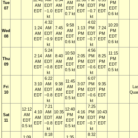
Tue
AM
PM
AM
EDT
AM
PM
EDT
PM
07
EDT
EDT
EDT
−1.0
EDT
EDT
−0.7
EDT
0.7 kt
0.6 kt
kt
kt
4:32
4:02
9:58
10:20
1:24
AM
7:45
1:13
PM
7:24
Wed
AM
PM
AM
EDT
AM
PM
EDT
PM
08
EDT
EDT
EDT
−0.9
EDT
EDT
−0.7
EDT
0.6 kt
0.6 kt
kt
kt
5:24
4:56
10:50
11:15
2:14
AM
8:40
2:05
PM
8:25
Thu
AM
PM
AM
EDT
AM
PM
EDT
PM
09
EDT
EDT
EDT
−0.8
EDT
EDT
−0.6
EDT
0.5 kt
0.5 kt
kt
kt
6:22
6:07
11:45
3:10
AM
9:38
3:07
PM
9:35
Fri
AM
La
AM
EDT
AM
PM
EDT
PM
10
EDT
Quar
EDT
−0.8
EDT
EDT
−0.6
EDT
0.5 kt
kt
kt
7:21
7:25
12:12
12:40
4:10
AM
10:35
4:16
PM
10:43
Sat
AM
PM
AM
EDT
AM
PM
EDT
PM
11
EDT
EDT
EDT
−0.8
EDT
EDT
−0.7
EDT
0.5 kt
0.5 kt
kt
kt
8:18
8:32
1:09
1:35