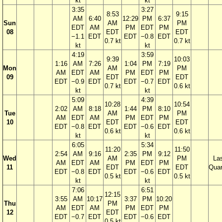
kt
kt
3:35
3:27
8:53
9:15
AM
6:40
12:29
PM
6:37
Sun
AM
PM
EDT
AM
PM
EDT
PM
08
EDT
EDT
−1.1
EDT
EDT
−0.8
EDT
0.7 kt
0.7 kt
kt
kt
4:19
3:59
9:39
10:03
1:16
AM
7:26
1:04
PM
7:19
Mon
AM
PM
AM
EDT
AM
PM
EDT
PM
09
EDT
EDT
EDT
−0.9
EDT
EDT
−0.7
EDT
0.7 kt
0.6 kt
kt
kt
5:09
4:39
10:28
10:54
2:02
AM
8:18
1:44
PM
8:10
Tue
AM
PM
AM
EDT
AM
PM
EDT
PM
10
EDT
EDT
EDT
−0.8
EDT
EDT
−0.6
EDT
0.6 kt
0.6 kt
kt
kt
6:05
5:34
11:20
11:50
2:54
AM
9:16
2:35
PM
9:12
Wed
AM
PM
La
AM
EDT
AM
PM
EDT
PM
11
EDT
EDT
Quar
EDT
−0.8
EDT
EDT
−0.6
EDT
0.5 kt
0.5 kt
kt
kt
7:06
6:51
12:15
3:55
AM
10:17
3:37
PM
10:20
Thu
PM
AM
EDT
AM
PM
EDT
PM
12
EDT
EDT
−0.7
EDT
EDT
−0.6
EDT
0.5 kt