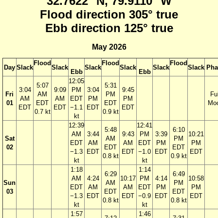
32.7622° N, 79.9110° W
Flood direction 305° true
Ebb direction 125° true
May 2026
Flood
Flood
Flood
Day
Slack
Slack
Slack
Slack
Slack
Slack
Pha
Ebb
Ebb
12:05
5:07
5:31
3:04
9:09
PM
3:04
9:45
Fri
AM
PM
Ful
AM
AM
EDT
PM
PM
01
EDT
EDT
Mo
EDT
EDT
−1.1
EDT
EDT
0.7 kt
0.9 kt
kt
12:39
12:41
5:48
6:10
AM
3:44
9:43
PM
3:39
10:21
Sat
AM
PM
EDT
AM
AM
EDT
PM
PM
02
EDT
EDT
−1.3
EDT
EDT
−1.0
EDT
EDT
0.8 kt
0.9 kt
kt
kt
1:18
1:14
6:29
6:49
AM
4:24
10:17
PM
4:14
10:58
Sun
AM
PM
EDT
AM
AM
EDT
PM
PM
03
EDT
EDT
−1.3
EDT
EDT
−0.9
EDT
EDT
0.8 kt
0.8 kt
kt
kt
1:57
1:46