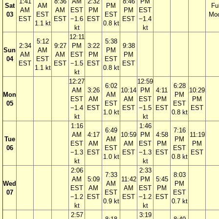
1:41
8:36
AM
2:32
8:46
PM
Sat
AM
PM
Ful
AM
AM
EST
PM
PM
EST
03
EST
EST
Mo
EST
EST
−1.6
EST
EST
−1.4
1.1 kt
0.8 kt
kt
kt
12:11
5:12
5:38
2:34
9:27
PM
3:22
9:38
Sun
AM
PM
AM
AM
EST
PM
PM
04
EST
EST
EST
EST
−1.5
EST
EST
1.1 kt
0.8 kt
kt
12:27
12:59
6:02
6:28
AM
3:26
10:14
PM
4:11
10:29
Mon
AM
PM
EST
AM
AM
EST
PM
PM
05
EST
EST
−1.4
EST
EST
−1.5
EST
EST
1.0 kt
0.8 kt
kt
kt
1:16
1:46
6:49
7:16
AM
4:17
10:59
PM
4:58
11:19
Tue
AM
PM
EST
AM
AM
EST
PM
PM
06
EST
EST
−1.3
EST
EST
−1.3
EST
EST
1.0 kt
0.8 kt
kt
kt
2:06
2:33
7:33
8:03
AM
5:09
11:42
PM
5:45
Wed
AM
PM
EST
AM
AM
EST
PM
07
EST
EST
−1.2
EST
EST
−1.2
EST
0.9 kt
0.7 kt
kt
kt
2:57
3:19