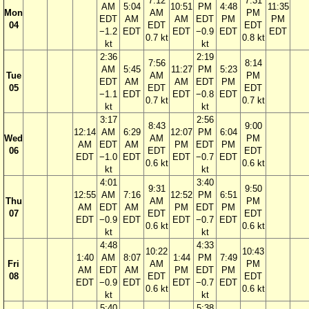
7:12
7:31
AM
5:04
10:51
PM
4:48
11:35
Mon
AM
PM
EDT
AM
AM
EDT
PM
PM
04
EDT
EDT
−1.2
EDT
EDT
−0.9
EDT
EDT
0.7 kt
0.8 kt
kt
kt
2:36
2:19
7:56
8:14
AM
5:45
11:27
PM
5:23
Tue
AM
PM
EDT
AM
AM
EDT
PM
05
EDT
EDT
−1.1
EDT
EDT
−0.8
EDT
0.7 kt
0.7 kt
kt
kt
3:17
2:56
8:43
9:00
12:14
AM
6:29
12:07
PM
6:04
Wed
AM
PM
AM
EDT
AM
PM
EDT
PM
06
EDT
EDT
EDT
−1.0
EDT
EDT
−0.7
EDT
0.6 kt
0.6 kt
kt
kt
4:01
3:40
9:31
9:50
12:55
AM
7:16
12:52
PM
6:51
Thu
AM
PM
AM
EDT
AM
PM
EDT
PM
07
EDT
EDT
EDT
−0.9
EDT
EDT
−0.7
EDT
0.6 kt
0.6 kt
kt
kt
4:48
4:33
10:22
10:43
1:40
AM
8:07
1:44
PM
7:49
Fri
AM
PM
AM
EDT
AM
PM
EDT
PM
08
EDT
EDT
EDT
−0.9
EDT
EDT
−0.7
EDT
0.6 kt
0.6 kt
kt
kt
5:40
5:38