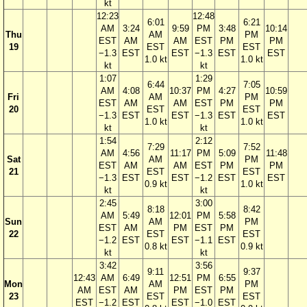
kt
12:23
12:48
6:01
6:21
AM
3:24
9:59
PM
3:48
10:14
Thu
AM
PM
EST
AM
AM
EST
PM
PM
19
EST
EST
−1.3
EST
EST
−1.3
EST
EST
1.0 kt
1.0 kt
kt
kt
1:07
1:29
6:44
7:05
AM
4:08
10:37
PM
4:27
10:59
Fri
AM
PM
EST
AM
AM
EST
PM
PM
20
EST
EST
−1.3
EST
EST
−1.3
EST
EST
1.0 kt
1.0 kt
kt
kt
1:54
2:12
7:29
7:52
AM
4:56
11:17
PM
5:09
11:48
Sat
AM
PM
EST
AM
AM
EST
PM
PM
21
EST
EST
−1.3
EST
EST
−1.2
EST
EST
0.9 kt
1.0 kt
kt
kt
2:45
3:00
8:18
8:42
AM
5:49
12:01
PM
5:58
Sun
AM
PM
EST
AM
PM
EST
PM
22
EST
EST
−1.2
EST
EST
−1.1
EST
0.8 kt
0.9 kt
kt
kt
3:42
3:56
9:11
9:37
12:43
AM
6:49
12:51
PM
6:55
Mon
AM
PM
AM
EST
AM
PM
EST
PM
23
EST
EST
EST
−1.2
EST
EST
−1.0
EST