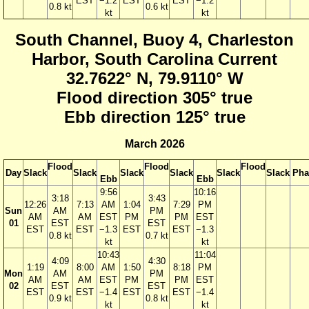
EST
−1.2
EST
EST
−1.2
0.8 kt
0.6 kt
kt
kt
South Channel, Buoy 4, Charleston
Harbor, South Carolina Current
32.7622° N, 79.9110° W
Flood direction 305° true
Ebb direction 125° true
March 2026
Flood
Flood
Flood
Day
Slack
Slack
Slack
Slack
Slack
Slack
Pha
Ebb
Ebb
9:56
10:16
3:18
3:43
12:26
7:13
AM
1:04
7:29
PM
Sun
AM
PM
AM
AM
EST
PM
PM
EST
01
EST
EST
EST
EST
−1.3
EST
EST
−1.3
0.8 kt
0.7 kt
kt
kt
10:43
11:04
4:09
4:30
1:19
8:00
AM
1:50
8:18
PM
Mon
AM
PM
AM
AM
EST
PM
PM
EST
02
EST
EST
EST
EST
−1.4
EST
EST
−1.4
0.9 kt
0.8 kt
kt
kt