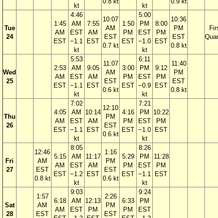
0.8 kt
0.9 kt
kt
kt
4:46
5:00
10:07
10:36
1:45
AM
7:55
1:50
PM
8:00
Tue
AM
PM
Fir
AM
EST
AM
PM
EST
PM
24
EST
EST
Quar
EST
−1.1
EST
EST
−1.0
EST
0.7 kt
0.8 kt
kt
kt
5:53
6:11
11:07
11:40
2:53
AM
9:05
3:00
PM
9:12
Wed
AM
PM
AM
EST
AM
PM
EST
PM
25
EST
EST
EST
−1.1
EST
EST
−0.9
EST
0.6 kt
0.8 kt
kt
kt
7:02
7:21
12:10
4:05
AM
10:14
4:16
PM
10:22
Thu
PM
AM
EST
AM
PM
EST
PM
26
EST
EST
−1.1
EST
EST
−1.0
EST
0.6 kt
kt
kt
8:05
8:26
12:46
1:16
5:15
AM
11:17
5:29
PM
11:28
Fri
AM
PM
AM
EST
AM
PM
EST
PM
27
EST
EST
EST
−1.2
EST
EST
−1.1
EST
0.8 kt
0.6 kt
kt
kt
9:03
9:24
1:57
2:26
6:18
AM
12:13
6:33
PM
Sat
AM
PM
AM
EST
PM
PM
EST
28
EST
EST