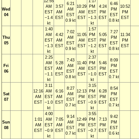
12:55
1:17
6:21
6:46
AM
3:57
10:29
PM
4:24
10:52
Wed
AM
PM
EST
AM
AM
EST
PM
PM
04
EST
EST
−1.4
EST
EST
−1.3
EST
EST
0.9 kt
0.8 kt
kt
kt
1:40
1:57
7:02
7:27
AM
4:42
11:05
PM
5:05
11:34
Thu
AM
PM
EST
AM
AM
EST
PM
PM
05
EST
EST
−1.3
EST
EST
−1.2
EST
EST
0.9 kt
0.8 kt
kt
kt
2:25
2:37
7:43
8:09
AM
5:28
11:40
PM
5:46
Fri
AM
PM
EST
AM
AM
EST
PM
06
EST
EST
−1.1
EST
EST
−1.0
EST
0.8 kt
0.7 kt
kt
kt
3:11
3:15
8:27
8:54
12:16
AM
6:16
12:13
PM
6:28
Sat
AM
PM
AM
EST
AM
PM
EST
PM
07
EST
EST
EST
−1.0
EST
EST
−0.9
EST
0.7 kt
0.7 kt
kt
kt
4:00
3:55
9:14
9:42
1:01
AM
7:05
12:49
PM
7:13
Sun
AM
PM
AM
EST
AM
PM
EST
PM
08
EST
EST
EST
−0.9
EST
EST
−0.7
EST
0.7 kt
0.6 kt
kt
kt