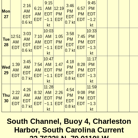
9:15
9:45
2:16
3:46
6:21
AM
12:19
6:57
PM
Mon
AM
PM
AM
EDT
PM
PM
EDT
27
EDT
EDT
EDT
−1.1
EDT
EDT
−1.2
0.6 kt
0.7 kt
kt
kt
10:03
10:33
3:03
3:58
12:51
7:10
AM
1:05
7:45
PM
Tue
AM
PM
AM
AM
EDT
PM
PM
EDT
28
EDT
EDT
EDT
EDT
−1.1
EDT
EDT
−1.3
0.6 kt
0.7 kt
kt
kt
10:47
11:17
3:45
4:18
1:39
7:54
AM
1:47
8:28
PM
Wed
AM
PM
AM
AM
EDT
PM
PM
EDT
29
EDT
EDT
EDT
EDT
−1.1
EDT
EDT
−1.3
0.7 kt
0.8 kt
kt
kt
11:28
11:59
4:26
4:54
2:22
8:32
AM
2:26
9:08
PM
Thu
AM
PM
AM
AM
EDT
PM
PM
EDT
30
EDT
EDT
EDT
EDT
−1.1
EDT
EDT
−1.3
0.7 kt
0.8 kt
kt
kt
South Channel, Buoy 4, Charleston
Harbor, South Carolina Current