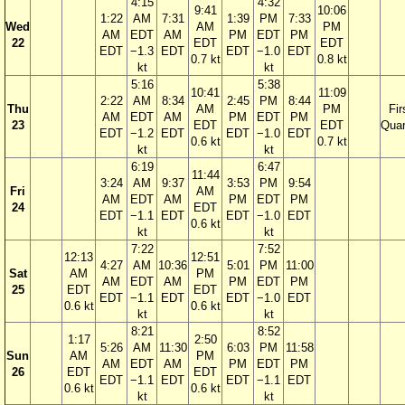
4:15
4:32
9:41
10:06
1:22
AM
7:31
1:39
PM
7:33
Wed
AM
PM
AM
EDT
AM
PM
EDT
PM
22
EDT
EDT
EDT
−1.3
EDT
EDT
−1.0
EDT
0.7 kt
0.8 kt
kt
kt
5:16
5:38
10:41
11:09
2:22
AM
8:34
2:45
PM
8:44
Thu
AM
PM
Fir
AM
EDT
AM
PM
EDT
PM
23
EDT
EDT
Quar
EDT
−1.2
EDT
EDT
−1.0
EDT
0.6 kt
0.7 kt
kt
kt
6:19
6:47
11:44
3:24
AM
9:37
3:53
PM
9:54
Fri
AM
AM
EDT
AM
PM
EDT
PM
24
EDT
EDT
−1.1
EDT
EDT
−1.0
EDT
0.6 kt
kt
kt
7:22
7:52
12:13
12:51
4:27
AM
10:36
5:01
PM
11:00
Sat
AM
PM
AM
EDT
AM
PM
EDT
PM
25
EDT
EDT
EDT
−1.1
EDT
EDT
−1.0
EDT
0.6 kt
0.6 kt
kt
kt
8:21
8:52
1:17
2:50
5:26
AM
11:30
6:03
PM
11:58
Sun
AM
PM
AM
EDT
AM
PM
EDT
PM
26
EDT
EDT
EDT
−1.1
EDT
EDT
−1.1
EDT
0.6 kt
0.6 kt
kt
kt