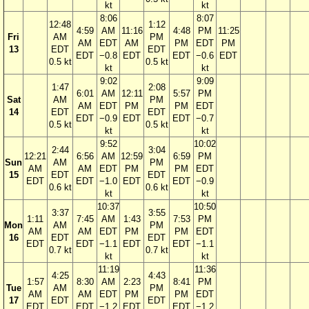
kt
kt
8:06
8:07
12:48
1:12
4:59
AM
11:16
4:48
PM
11:25
Fri
AM
PM
AM
EDT
AM
PM
EDT
PM
13
EDT
EDT
EDT
−0.8
EDT
EDT
−0.6
EDT
0.5 kt
0.5 kt
kt
kt
9:02
9:09
1:47
2:08
6:01
AM
12:11
5:57
PM
Sat
AM
PM
AM
EDT
PM
PM
EDT
14
EDT
EDT
EDT
−0.9
EDT
EDT
−0.7
0.5 kt
0.5 kt
kt
kt
9:52
10:02
2:44
3:04
12:21
6:56
AM
12:59
6:59
PM
Sun
AM
PM
AM
AM
EDT
PM
PM
EDT
15
EDT
EDT
EDT
EDT
−1.0
EDT
EDT
−0.9
0.6 kt
0.6 kt
kt
kt
10:37
10:50
3:37
3:55
1:11
7:45
AM
1:43
7:53
PM
Mon
AM
PM
AM
AM
EDT
PM
PM
EDT
16
EDT
EDT
EDT
EDT
−1.1
EDT
EDT
−1.1
0.7 kt
0.7 kt
kt
kt
11:19
11:36
4:25
4:43
1:57
8:30
AM
2:23
8:41
PM
Tue
AM
PM
AM
AM
EDT
PM
PM
EDT
17
EDT
EDT
EDT
EDT
−1.2
EDT
EDT
−1.2