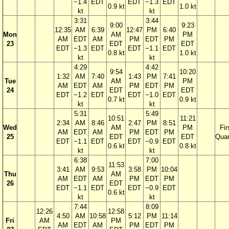
−1.4
EDT
EDT
−1.3
EDT
0.9 kt
1.0 kt
kt
kt
3:31
3:44
9:00
9:23
12:35
AM
6:39
12:47
PM
6:40
Mon
AM
PM
AM
EDT
AM
PM
EDT
PM
23
EDT
EDT
EDT
−1.3
EDT
EDT
−1.1
EDT
0.8 kt
1.0 kt
kt
kt
4:29
4:42
9:54
10:20
1:32
AM
7:40
1:43
PM
7:41
Tue
AM
PM
AM
EDT
AM
PM
EDT
PM
24
EDT
EDT
EDT
−1.2
EDT
EDT
−1.0
EDT
0.7 kt
0.9 kt
kt
kt
5:31
5:49
10:51
11:21
2:34
AM
8:46
2:47
PM
8:51
Wed
AM
PM
Fir
AM
EDT
AM
PM
EDT
PM
25
EDT
EDT
Quar
EDT
−1.1
EDT
EDT
−0.9
EDT
0.6 kt
0.8 kt
kt
kt
6:38
7:00
11:53
3:41
AM
9:53
3:58
PM
10:04
Thu
AM
AM
EDT
AM
PM
EDT
PM
26
EDT
EDT
−1.1
EDT
EDT
−0.9
EDT
0.6 kt
kt
kt
7:44
8:09
12:26
12:58
4:50
AM
10:58
5:12
PM
11:14
Fri
AM
PM
AM
EDT
AM
PM
EDT
PM