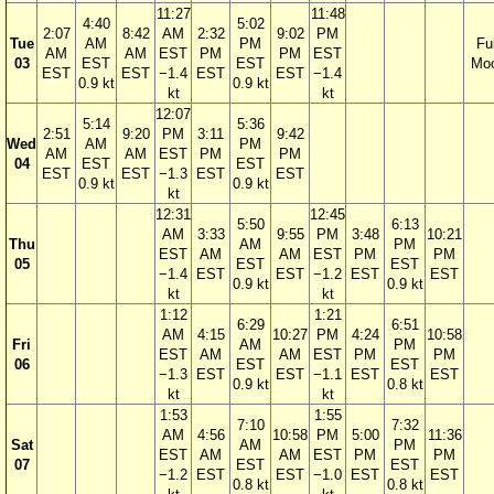
11:27
11:48
4:40
5:02
2:07
8:42
AM
2:32
9:02
PM
Tue
AM
PM
Ful
AM
AM
EST
PM
PM
EST
03
EST
EST
Mo
EST
EST
−1.4
EST
EST
−1.4
0.9 kt
0.9 kt
kt
kt
12:07
5:14
5:36
2:51
9:20
PM
3:11
9:42
Wed
AM
PM
AM
AM
EST
PM
PM
04
EST
EST
EST
EST
−1.3
EST
EST
0.9 kt
0.9 kt
kt
12:31
12:45
5:50
6:13
AM
3:33
9:55
PM
3:48
10:21
Thu
AM
PM
EST
AM
AM
EST
PM
PM
05
EST
EST
−1.4
EST
EST
−1.2
EST
EST
0.9 kt
0.9 kt
kt
kt
1:12
1:21
6:29
6:51
AM
4:15
10:27
PM
4:24
10:58
Fri
AM
PM
EST
AM
AM
EST
PM
PM
06
EST
EST
−1.3
EST
EST
−1.1
EST
EST
0.9 kt
0.8 kt
kt
kt
1:53
1:55
7:10
7:32
AM
4:56
10:58
PM
5:00
11:36
Sat
AM
PM
EST
AM
AM
EST
PM
PM
07
EST
EST
−1.2
EST
EST
−1.0
EST
EST
0.8 kt
0.8 kt