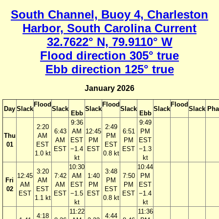
South Channel, Buoy 4, Charleston
Harbor, South Carolina Current
32.7622° N, 79.9110° W
Flood direction 305° true
Ebb direction 125° true
January 2026
Flood
Flood
Flood
Day
Slack
Slack
Slack
Slack
Slack
Slack
Pha
Ebb
Ebb
9:36
9:49
2:20
2:49
6:43
AM
12:45
6:51
PM
Thu
AM
PM
AM
EST
PM
PM
EST
01
EST
EST
EST
−1.4
EST
EST
−1.3
1.0 kt
0.8 kt
kt
kt
10:30
10:44
3:20
3:48
12:45
7:42
AM
1:40
7:50
PM
Fri
AM
PM
AM
AM
EST
PM
PM
EST
02
EST
EST
EST
EST
−1.5
EST
EST
−1.4
1.1 kt
0.8 kt
kt
kt
11:22
11:36
4:18
4:44