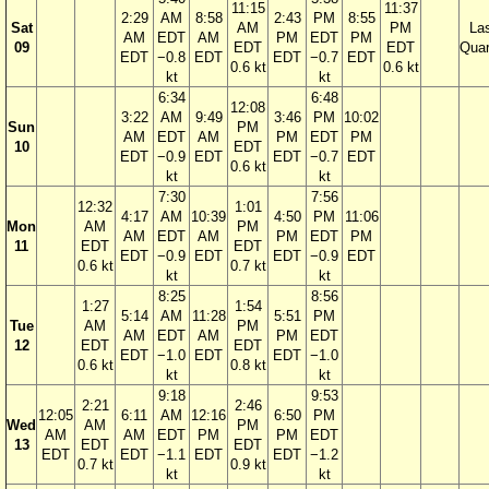
11:15
11:37
2:29
AM
8:58
2:43
PM
8:55
Sat
AM
PM
La
AM
EDT
AM
PM
EDT
PM
09
EDT
EDT
Quar
EDT
−0.8
EDT
EDT
−0.7
EDT
0.6 kt
0.6 kt
kt
kt
6:34
6:48
12:08
3:22
AM
9:49
3:46
PM
10:02
Sun
PM
AM
EDT
AM
PM
EDT
PM
10
EDT
EDT
−0.9
EDT
EDT
−0.7
EDT
0.6 kt
kt
kt
7:30
7:56
12:32
1:01
4:17
AM
10:39
4:50
PM
11:06
Mon
AM
PM
AM
EDT
AM
PM
EDT
PM
11
EDT
EDT
EDT
−0.9
EDT
EDT
−0.9
EDT
0.6 kt
0.7 kt
kt
kt
8:25
8:56
1:27
1:54
5:14
AM
11:28
5:51
PM
Tue
AM
PM
AM
EDT
AM
PM
EDT
12
EDT
EDT
EDT
−1.0
EDT
EDT
−1.0
0.6 kt
0.8 kt
kt
kt
9:18
9:53
2:21
2:46
12:05
6:11
AM
12:16
6:50
PM
Wed
AM
PM
AM
AM
EDT
PM
PM
EDT
13
EDT
EDT
EDT
EDT
−1.1
EDT
EDT
−1.2
0.7 kt
0.9 kt
kt
kt