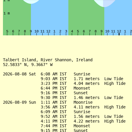
Talbert Island, River Shannon, Ireland

52.5833° N, 9.3667° W

2026-08-08 Sat  6:08 AM IST   Sunrise

                9:03 AM IST   1.71 meters  Low Tide

                3:23 PM IST   4.04 meters  High Tide

                6:44 PM IST   Moonset

                9:16 PM IST   Sunset

                9:30 PM IST   1.46 meters  Low Tide

2026-08-09 Sun  1:11 AM IST   Moonrise

                3:56 AM IST   4.11 meters  High Tide

                6:09 AM IST   Sunrise

                9:52 AM IST   1.56 meters  Low Tide

                4:11 PM IST   4.22 meters  High Tide

                7:44 PM IST   Moonset

                9:15 PM IST   Sunset
