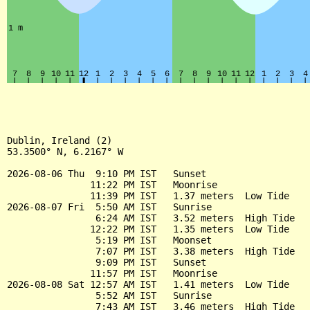
Dublin, Ireland (2)

53.3500° N, 6.2167° W

2026-08-06 Thu  9:10 PM IST   Sunset

               11:22 PM IST   Moonrise

               11:39 PM IST   1.37 meters  Low Tide

2026-08-07 Fri  5:50 AM IST   Sunrise

                6:24 AM IST   3.52 meters  High Tide

               12:22 PM IST   1.35 meters  Low Tide

                5:19 PM IST   Moonset

                7:07 PM IST   3.38 meters  High Tide

                9:09 PM IST   Sunset

               11:57 PM IST   Moonrise

2026-08-08 Sat 12:57 AM IST   1.41 meters  Low Tide

                5:52 AM IST   Sunrise

                7:43 AM IST   3.46 meters  High Tide
