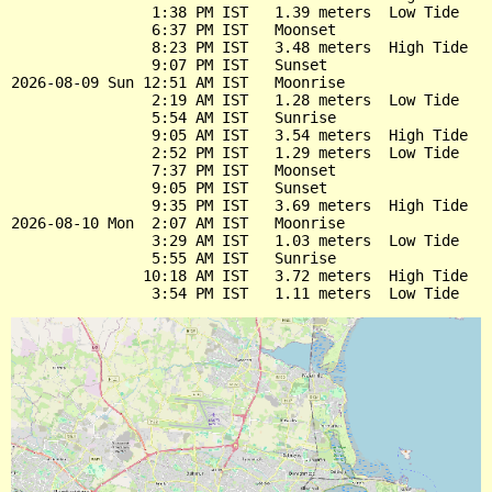
                1:38 PM IST   1.39 meters  Low Tide

                6:37 PM IST   Moonset

                8:23 PM IST   3.48 meters  High Tide

                9:07 PM IST   Sunset

2026-08-09 Sun 12:51 AM IST   Moonrise

                2:19 AM IST   1.28 meters  Low Tide

                5:54 AM IST   Sunrise

                9:05 AM IST   3.54 meters  High Tide

                2:52 PM IST   1.29 meters  Low Tide

                7:37 PM IST   Moonset

                9:05 PM IST   Sunset

                9:35 PM IST   3.69 meters  High Tide

2026-08-10 Mon  2:07 AM IST   Moonrise

                3:29 AM IST   1.03 meters  Low Tide

                5:55 AM IST   Sunrise

               10:18 AM IST   3.72 meters  High Tide
