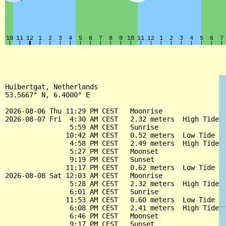
Huibertgat, Netherlands

53.5667° N, 6.4000° E

2026-08-06 Thu 11:29 PM CEST   Moonrise

2026-08-07 Fri  4:30 AM CEST   2.32 meters  High Tide

                5:59 AM CEST   Sunrise

               10:42 AM CEST   0.52 meters  Low Tide

                4:58 PM CEST   2.49 meters  High Tide

                5:27 PM CEST   Moonset

                9:19 PM CEST   Sunset

               11:17 PM CEST   0.62 meters  Low Tide

2026-08-08 Sat 12:03 AM CEST   Moonrise

                5:28 AM CEST   2.32 meters  High Tide

                6:01 AM CEST   Sunrise

               11:53 AM CEST   0.60 meters  Low Tide

                6:08 PM CEST   2.41 meters  High Tide

                6:46 PM CEST   Moonset

                9:17 PM CEST   Sunset
