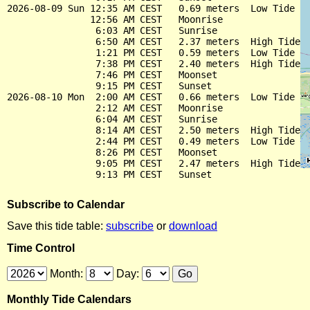
2026-08-09 Sun 12:35 AM CEST   0.69 meters  Low Tide

               12:56 AM CEST   Moonrise

                6:03 AM CEST   Sunrise

                6:50 AM CEST   2.37 meters  High Tide

                1:21 PM CEST   0.59 meters  Low Tide

                7:38 PM CEST   2.40 meters  High Tide

                7:46 PM CEST   Moonset

                9:15 PM CEST   Sunset

2026-08-10 Mon  2:00 AM CEST   0.66 meters  Low Tide

                2:12 AM CEST   Moonrise

                6:04 AM CEST   Sunrise

                8:14 AM CEST   2.50 meters  High Tide

                2:44 PM CEST   0.49 meters  Low Tide

                8:26 PM CEST   Moonset

                9:05 PM CEST   2.47 meters  High Tide

Subscribe to Calendar
Save this tide table:
subscribe
or
download
Time Control
Month:
Day:
Monthly Tide Calendars