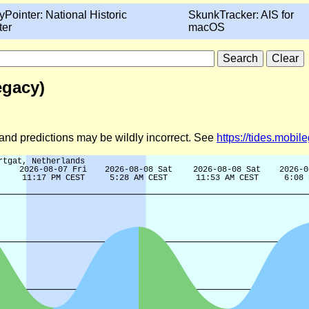
yPointer: National Historic
SkunkTracker: AIS for
ter
macOS
egacy)
d and predictions may be wildly incorrect. See
https://tides.mobi