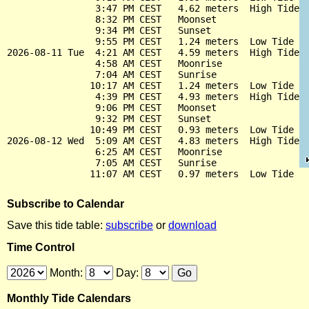
                3:47 PM CEST   4.62 meters  High Tide

                8:32 PM CEST   Moonset

                9:34 PM CEST   Sunset

                9:55 PM CEST   1.24 meters  Low Tide

2026-08-11 Tue  4:21 AM CEST   4.59 meters  High Tide

                4:58 AM CEST   Moonrise

                7:04 AM CEST   Sunrise

               10:17 AM CEST   1.24 meters  Low Tide

                4:39 PM CEST   4.93 meters  High Tide

                9:06 PM CEST   Moonset

                9:32 PM CEST   Sunset

               10:49 PM CEST   0.93 meters  Low Tide

2026-08-12 Wed  5:09 AM CEST   4.83 meters  High Tide

                6:25 AM CEST   Moonrise

                7:05 AM CEST   Sunrise

Subscribe to Calendar
Save this tide table:
subscribe
or
download
Time Control
Month:
Day:
Monthly Tide Calendars