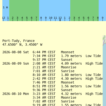
Port-Tudy, France

47.6500° N, 3.4500° W

2026-08-08 Sat  6:44 PM CEST   Moonset

                7:34 PM CEST   1.79 meters  Low Tide

                9:37 PM CEST   Sunset

2026-08-09 Sun  2:08 AM CEST   4.09 meters  High Tide

                2:21 AM CEST   Moonrise

                7:01 AM CEST   Sunrise

                8:10 AM CEST   1.80 meters  Low Tide

                2:42 PM CEST   4.30 meters  High Tide

                7:46 PM CEST   Moonset

                8:51 PM CEST   1.56 meters  Low Tide

                9:36 PM CEST   Sunset

2026-08-10 Mon  3:23 AM CEST   4.32 meters  High Tide

                3:34 AM CEST   Moonrise

                7:02 AM CEST   Sunrise

                9:19 AM CEST   1.55 meters  Low Tide
