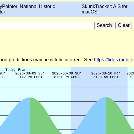
yPointer: National Historic
SkunkTracker: AIS for
ter
macOS
d and predictions may be wildly incorrect. See
https://tides.mobi