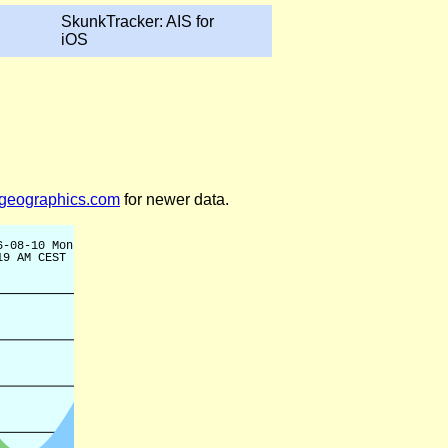
SkunkTracker: AIS for
iOS
legeographics.com
for newer data.