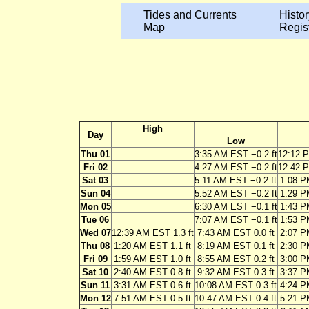
Tides and Currents
Histor
Map
Regis
High
Day
Low
Thu 01
3:35 AM EST −0.2 ft
12:12 P
Fri 02
4:27 AM EST −0.2 ft
12:42 P
Sat 03
5:11 AM EST −0.2 ft
1:08 P
Sun 04
5:52 AM EST −0.2 ft
1:29 P
Mon 05
6:30 AM EST −0.1 ft
1:43 P
Tue 06
7:07 AM EST −0.1 ft
1:53 P
Wed 07
12:39 AM EST 1.3 ft
7:43 AM EST 0.0 ft
2:07 P
Thu 08
1:20 AM EST 1.1 ft
8:19 AM EST 0.1 ft
2:30 P
Fri 09
1:59 AM EST 1.0 ft
8:55 AM EST 0.2 ft
3:00 P
Sat 10
2:40 AM EST 0.8 ft
9:32 AM EST 0.3 ft
3:37 P
Sun 11
3:31 AM EST 0.6 ft
10:08 AM EST 0.3 ft
4:24 P
Mon 12
7:51 AM EST 0.5 ft
10:47 AM EST 0.4 ft
5:21 P