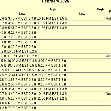
February 2026
High
High
P
Low
Low
.6 ft
3:40 PM EST 0.4 ft
10:16 PM EST 1.5 ft
Ful
.7 ft
4:38 PM EST 0.3 ft
11:09 PM EST 1.4 ft
.8 ft
5:31 PM EST 0.3 ft
11:56 PM EST 1.3 ft
9 ft
6:25 PM EST 0.2 ft
0 ft
7:20 PM EST 0.2 ft
1 ft
8:16 PM EST 0.2 ft
2 ft
9:12 PM EST 0.2 ft
2 ft
10:09 PM EST 0.2 ft
3 ft
11:07 PM EST 0.2 ft
Last
5 ft
10:00 AM EST 0.4 ft
4:07 PM EST 1.3 ft
5 ft
10:43 AM EST 0.5 ft
5:20 PM EST 1.3 ft
.5 ft
11:36 AM EST 0.5 ft
6:37 PM EST 1.3 ft
.5 ft
12:44 PM EST 0.5 ft
7:39 PM EST 1.3 ft
.6 ft
1:55 PM EST 0.5 ft
8:30 PM EST 1.3 ft
.6 ft
2:58 PM EST 0.5 ft
9:16 PM EST 1.3 ft
.6 ft
3:51 PM EST 0.4 ft
10:01 PM EST 1.3 ft
.7 ft
4:40 PM EST 0.3 ft
10:46 PM EST 1.3 ft
Ne
.8 ft
5:28 PM EST 0.2 ft
11:30 PM EST 1.2 ft
.0 ft
6:18 PM EST 0.2 ft
.2 ft
7:13 PM EST 0.1 ft