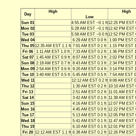
High
High
Day
Low
Sun 01
4:55 AM EST −0.1 ft
12:25 PM EST 0
Mon 02
5:28 AM EST −0.1 ft
12:42 PM EST 0
Tue 03
5:58 AM EST −0.0 ft
12:52 PM EST 0
Wed 04
6:29 AM EST 0.0 ft
1:00 PM EST 0.
Thu 05
12:35 AM EST 1.1 ft
7:01 AM EST 0.1 ft
1:15 PM EST 1.
Fri 06
1:11 AM EST 1.0 ft
7:33 AM EST 0.2 ft
1:36 PM EST 1.
Sat 07
1:45 AM EST 0.9 ft
8:07 AM EST 0.3 ft
2:02 PM EST 1.
Sun 08
2:18 AM EST 0.7 ft
8:43 AM EST 0.3 ft
2:34 PM EST 1.
Mon 09
2:54 AM EST 0.6 ft
9:20 AM EST 0.4 ft
3:14 PM EST 1.
Tue 10
3:40 AM EST 0.5 ft
5:45 AM EST 0.5 ft
7:54 AM EST 0.
Wed 11
12:12 AM EST 0.2 ft
9:08 AM EST 0.
Thu 12
1:30 AM EST 0.2 ft
10:10 AM EST 0
Fri 13
2:51 AM EST 0.2 ft
11:01 AM EST 0
Sat 14
3:42 AM EST 0.1 ft
11:38 AM EST 0
Sun 15
4:16 AM EST 0.1 ft
12:07 PM EST 0
Mon 16
4:45 AM EST 0.0 ft
12:22 PM EST 0
Tue 17
5:13 AM EST 0.0 ft
12:05 PM EST 0
Wed 18
5:41 AM EST 0.1 ft
11:47 AM EST 0
Thu 19
6:10 AM EST 0.1 ft
12:01 PM EST 1
Fri 20
12:12 AM EST 1.1 ft
6:38 AM EST 0.2 ft
12:26 PM EST 1