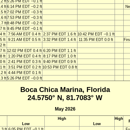
2 ft
5:26 PM EDT −0.1 ft
4 ft
6:14 PM EDT −0.2 ft
Ne
5 ft
7:02 PM EDT −0.3 ft
6 ft
7:53 PM EDT −0.3 ft
7 ft
8:48 PM EDT −0.2 ft
7 ft
9:45 PM EDT −0.1 ft
 ft
7:56 AM EDT 0.4 ft
2:37 PM EDT 1.6 ft
10:42 PM EDT −0.1 ft
 ft
9:21 AM EDT 0.5 ft
3:32 PM EDT 1.4 ft
11:35 PM EDT 0.0 ft
Firs
2 ft
 ft
12:02 PM EDT 0.4 ft
6:20 PM EDT 1.1 ft
 ft
1:20 PM EDT 0.4 ft
8:17 PM EDT 1.0 ft
 ft
2:41 PM EDT 0.3 ft
9:40 PM EDT 0.9 ft
 ft
3:51 PM EDT 0.2 ft
10:53 PM EDT 0.8 ft
2 ft
4:44 PM EDT 0.1 ft
3 ft
5:26 PM EDT −0.0 ft
Boca Chica Marina, Florida
24.5750° N, 81.7083° W
May 2026
High
High
Low
Low
3 ft
6:05 PM EDT −0.1 ft
Fu