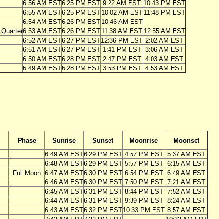
6:56 AM EST
6:25 PM EST
9:22 AM EST
10:43 PM EST
6:55 AM EST
6:25 PM EST
10:02 AM EST
11:48 PM EST
6:54 AM EST
6:26 PM EST
10:46 AM EST
t Quarter
6:53 AM EST
6:26 PM EST
11:38 AM EST
12:55 AM EST
6:52 AM EST
6:27 PM EST
12:36 PM EST
2:02 AM EST
6:51 AM EST
6:27 PM EST
1:41 PM EST
3:06 AM EST
6:50 AM EST
6:28 PM EST
2:47 PM EST
4:03 AM EST
6:49 AM EST
6:28 PM EST
3:53 PM EST
4:53 AM EST
Phase
Sunrise
Sunset
Moonrise
Moonset
6:49 AM EST
6:29 PM EST
4:57 PM EST
5:37 AM EST
6:48 AM EST
6:29 PM EST
5:57 PM EST
6:15 AM EST
Full Moon
6:47 AM EST
6:30 PM EST
6:54 PM EST
6:49 AM EST
6:46 AM EST
6:30 PM EST
7:50 PM EST
7:21 AM EST
6:45 AM EST
6:31 PM EST
8:44 PM EST
7:52 AM EST
6:44 AM EST
6:31 PM EST
9:39 PM EST
8:24 AM EST
6:43 AM EST
6:32 PM EST
10:33 PM EST
8:57 AM EST