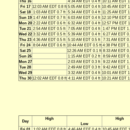
Thu 16
4:34 AM EDT 0.4 ft
10:11 AM EDT 1.
Fri 17
12:03 AM EDT 0.8 ft
5:05 AM EDT 0.4 ft
10:45 AM EDT 1.
Sat 18
1:03 AM EDT 0.7 ft
5:34 AM EDT 0.4 ft
11:25 AM EDT 1.
Sun 19
1:47 AM EDT 0.7 ft
6:03 AM EDT 0.4 ft
12:10 PM EDT 1.
Mon 20
2:22 AM EDT 0.6 ft
6:32 AM EDT 0.4 ft
12:57 PM EDT 1.
Tue 21
2:54 AM EDT 0.5 ft
7:05 AM EDT 0.4 ft
1:47 PM EDT 1.
Wed 22
3:32 AM EDT 0.5 ft
5:39 AM EDT 0.4 ft
6:27 AM EDT 0.4
Thu 23
4:36 AM EDT 0.5 ft
5:10 AM EDT 0.5 ft
7:31 AM EDT 0.5
Fri 24
8:04 AM EDT 0.6 ft
10:44 AM EDT 0.5 ft
4:38 PM EDT 1.
Sat 25
12:26 AM EDT 0.1 ft
8:33 AM EDT 0.7
Sun 26
1:15 AM EDT 0.2 ft
8:59 AM EDT 0.8
Mon 27
2:03 AM EDT 0.3 ft
9:22 AM EDT 1.0
Tue 28
2:49 AM EDT 0.3 ft
9:42 AM EDT 1.1
Wed 29
3:32 AM EDT 0.4 ft
10:01 AM EDT 1.
Thu 30
12:02 AM EDT 0.8 ft
4:11 AM EDT 0.4 ft
10:21 AM EDT 1.
High
High
Day
Low
Fri 01
1:02 AM EDT 0.8 ft
4:46 AM EDT 0.4 ft
10:45 AM EDT 1.