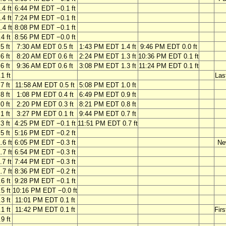
4 ft
6:44 PM EDT −0.1 ft
4 ft
7:24 PM EDT −0.1 ft
4 ft
8:08 PM EDT −0.1 ft
4 ft
8:56 PM EDT −0.0 ft
5 ft
7:30 AM EDT 0.5 ft
1:43 PM EDT 1.4 ft
9:46 PM EDT 0.0 ft
6 ft
8:20 AM EDT 0.6 ft
2:24 PM EDT 1.3 ft
10:36 PM EDT 0.1 ft
6 ft
9:36 AM EDT 0.6 ft
3:08 PM EDT 1.3 ft
11:24 PM EDT 0.1 ft
1 ft
Las
7 ft
11:58 AM EDT 0.5 ft
5:08 PM EDT 1.0 ft
8 ft
1:08 PM EDT 0.4 ft
6:49 PM EDT 0.9 ft
0 ft
2:20 PM EDT 0.3 ft
8:21 PM EDT 0.8 ft
1 ft
3:27 PM EDT 0.1 ft
9:44 PM EDT 0.7 ft
3 ft
4:25 PM EDT −0.1 ft
11:51 PM EDT 0.7 ft
5 ft
5:16 PM EDT −0.2 ft
6 ft
6:05 PM EDT −0.3 ft
Ne
7 ft
6:54 PM EDT −0.3 ft
7 ft
7:44 PM EDT −0.3 ft
7 ft
8:36 PM EDT −0.2 ft
6 ft
9:28 PM EDT −0.1 ft
5 ft
10:16 PM EDT −0.0 ft
3 ft
11:01 PM EDT 0.1 ft
1 ft
11:42 PM EDT 0.1 ft
Firs
9 ft