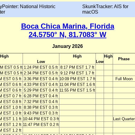
yPointer: National Historic
SkunkTracker: AIS for
ter
macOS
Boca Chica Marina, Florida
24.5750° N, 81.7083° W
January 2026
High
High
High
Phase
Low
Low
M EST 0.5 ft
1:24 PM EST 0.5 ft
8:17 PM EST 1.7 ft
M EST 0.5 ft
2:34 PM EST 0.5 ft
9:12 PM EST 1.7 ft
M EST 0.5 ft
3:36 PM EST 0.4 ft
10:09 PM EST 1.7 ft
Full Moon
M EST 0.6 ft
4:33 PM EST 0.4 ft
11:04 PM EST 1.6 ft
M EST 0.6 ft
5:29 PM EST 0.4 ft
11:55 PM EST 1.5 ft
M EST 0.7 ft
6:28 PM EST 0.4 ft
M EST 0.8 ft
7:32 PM EST 0.4 ft
M EST 1.0 ft
8:38 PM EST 0.3 ft
M EST 1.0 ft
9:43 PM EST 0.3 ft
M EST 1.1 ft
10:44 PM EST 0.3 ft
Last Quarter
M EST 1.2 ft
11:47 PM EST 0.2 ft
M EST 1.2 ft