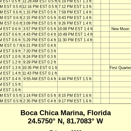
M EST 0.5 ft
11:28 AM EST 0.5 ft
6:19 PM EST 1.3 ft
M EST 0.5 ft
12:16 PM EST 0.5 ft
7:12 PM EST 1.3 ft
M EST 0.6 ft
1:15 PM EST 0.5 ft
7:59 PM EST 1.4 ft
M EST 0.6 ft
2:15 PM EST 0.5 ft
8:43 PM EST 1.4 ft
M EST 0.6 ft
3:09 PM EST 0.5 ft
9:26 PM EST 1.4 ft
M EST 0.6 ft
3:57 PM EST 0.5 ft
10:08 PM EST 1.4 ft
New Moon
M EST 0.6 ft
4:43 PM EST 0.4 ft
10:49 PM EST 1.4 ft
M EST 0.6 ft
5:29 PM EST 0.4 ft
11:30 PM EST 1.4 ft
M EST 0.7 ft
6:21 PM EST 0.4 ft
M EST 0.9 ft
7:20 PM EST 0.3 ft
M EST 1.0 ft
8:24 PM EST 0.3 ft
M EST 1.2 ft
9:29 PM EST 0.2 ft
M EST 1.3 ft
10:35 PM EST 0.1 ft
First Quarter
M EST 1.4 ft
11:43 PM EST 0.1 ft
M EST 0.4 ft
9:55 AM EST 0.4 ft
4:44 PM EST 1.5 ft
M EST 1.5 ft
M EST 1.6 ft
M EST 0.5 ft
1:14 PM EST 0.5 ft
8:15 PM EST 1.6 ft
M EST 0.5 ft
2:35 PM EST 0.4 ft
9:17 PM EST 1.6 ft
Boca Chica Marina, Florida
24.5750° N, 81.7083° W