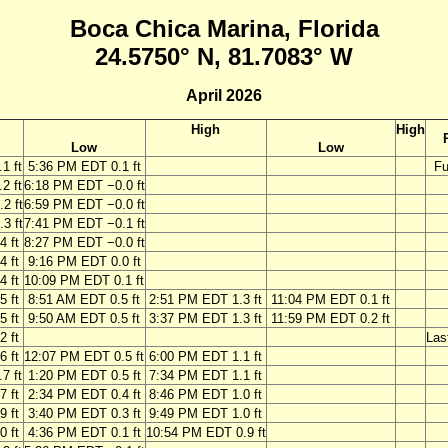
Boca Chica Marina, Florida
24.5750° N, 81.7083° W
April 2026
High
High
Low
Low
1 ft
5:36 PM EDT 0.1 ft
Fu
2 ft
6:18 PM EDT −0.0 ft
2 ft
6:59 PM EDT −0.0 ft
3 ft
7:41 PM EDT −0.1 ft
4 ft
8:27 PM EDT −0.0 ft
4 ft
9:16 PM EDT 0.0 ft
4 ft
10:09 PM EDT 0.1 ft
 ft
8:51 AM EDT 0.5 ft
2:51 PM EDT 1.3 ft
11:04 PM EDT 0.1 ft
 ft
9:50 AM EDT 0.5 ft
3:37 PM EDT 1.3 ft
11:59 PM EDT 0.2 ft
2 ft
Las
 ft
12:07 PM EDT 0.5 ft
6:00 PM EDT 1.1 ft
7 ft
1:20 PM EDT 0.5 ft
7:34 PM EDT 1.1 ft
 ft
2:34 PM EDT 0.4 ft
8:46 PM EDT 1.0 ft
 ft
3:40 PM EDT 0.3 ft
9:49 PM EDT 1.0 ft
 ft
4:36 PM EDT 0.1 ft
10:54 PM EDT 0.9 ft