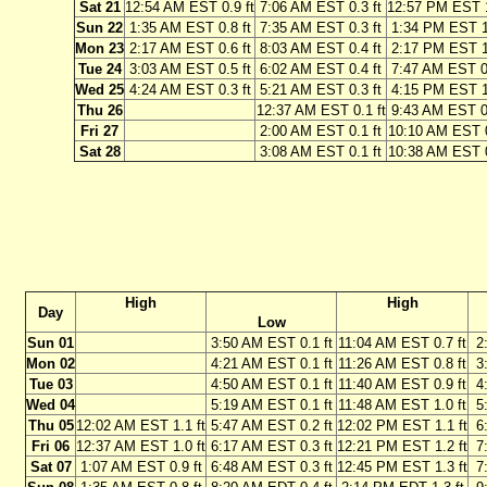
Sat 21
12:54 AM EST 0.9 ft
7:06 AM EST 0.3 ft
12:57 PM EST 1
Sun 22
1:35 AM EST 0.8 ft
7:35 AM EST 0.3 ft
1:34 PM EST 1.
Mon 23
2:17 AM EST 0.6 ft
8:03 AM EST 0.4 ft
2:17 PM EST 1.
Tue 24
3:03 AM EST 0.5 ft
6:02 AM EST 0.4 ft
7:47 AM EST 0.
Wed 25
4:24 AM EST 0.3 ft
5:21 AM EST 0.3 ft
4:15 PM EST 1.
Thu 26
12:37 AM EST 0.1 ft
9:43 AM EST 0.
Fri 27
2:00 AM EST 0.1 ft
10:10 AM EST 0
Sat 28
3:08 AM EST 0.1 ft
10:38 AM EST 0
High
High
Day
Low
Sun 01
3:50 AM EST 0.1 ft
11:04 AM EST 0.7 ft
2
Mon 02
4:21 AM EST 0.1 ft
11:26 AM EST 0.8 ft
3
Tue 03
4:50 AM EST 0.1 ft
11:40 AM EST 0.9 ft
4
Wed 04
5:19 AM EST 0.1 ft
11:48 AM EST 1.0 ft
5
Thu 05
12:02 AM EST 1.1 ft
5:47 AM EST 0.2 ft
12:02 PM EST 1.1 ft
6
Fri 06
12:37 AM EST 1.0 ft
6:17 AM EST 0.3 ft
12:21 PM EST 1.2 ft
7
Sat 07
1:07 AM EST 0.9 ft
6:48 AM EST 0.3 ft
12:45 PM EST 1.3 ft
7