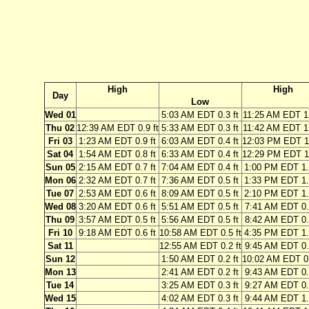
High
High
Day
Low
Wed 01
5:03 AM EDT 0.3 ft
11:25 AM EDT 1.
Thu 02
12:39 AM EDT 0.9 ft
5:33 AM EDT 0.3 ft
11:42 AM EDT 1.
Fri 03
1:23 AM EDT 0.9 ft
6:03 AM EDT 0.4 ft
12:03 PM EDT 1.
Sat 04
1:54 AM EDT 0.8 ft
6:33 AM EDT 0.4 ft
12:29 PM EDT 1.
Sun 05
2:15 AM EDT 0.7 ft
7:04 AM EDT 0.4 ft
1:00 PM EDT 1.
Mon 06
2:32 AM EDT 0.7 ft
7:36 AM EDT 0.5 ft
1:33 PM EDT 1.
Tue 07
2:53 AM EDT 0.6 ft
8:09 AM EDT 0.5 ft
2:10 PM EDT 1.
Wed 08
3:20 AM EDT 0.6 ft
5:51 AM EDT 0.5 ft
7:41 AM EDT 0.5
Thu 09
3:57 AM EDT 0.5 ft
5:56 AM EDT 0.5 ft
8:42 AM EDT 0.5
Fri 10
9:18 AM EDT 0.6 ft
10:58 AM EDT 0.5 ft
4:35 PM EDT 1.
Sat 11
12:55 AM EDT 0.2 ft
9:45 AM EDT 0.6
Sun 12
1:50 AM EDT 0.2 ft
10:02 AM EDT 0.
Mon 13
2:41 AM EDT 0.2 ft
9:43 AM EDT 0.7
Tue 14
3:25 AM EDT 0.3 ft
9:27 AM EDT 0.9
Wed 15
4:02 AM EDT 0.3 ft
9:44 AM EDT 1.0