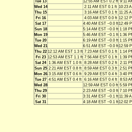
Tue 13
12:55 AM EST 0.2 ft
9:11 A
Wed 14
2:11 AM EST 0.1 ft
10:23 A
Thu 15
3:16 AM EST 0.1 ft
11:25 A
Fri 16
4:03 AM EST 0.0 ft
12:12 P
Sat 17
4:40 AM EST −0.0 ft
12:49 P
Sun 18
5:14 AM EST −0.0 ft
1:18 P
Mon 19
5:46 AM EST −0.1 ft
1:36 P
Tue 20
6:19 AM EST −0.0 ft
1:15 P
Wed 21
6:51 AM EST −0.0 ft
12:59 P
Thu 22
12:12 AM EST 1.3 ft
7:23 AM EST 0.1 ft
1:14 P
Fri 23
12:53 AM EST 1.1 ft
7:56 AM EST 0.1 ft
1:39 P
Sat 24
1:36 AM EST 1.0 ft
8:28 AM EST 0.2 ft
2:11 P
Sun 25
2:21 AM EST 0.8 ft
8:59 AM EST 0.3 ft
2:51 P
Mon 26
3:15 AM EST 0.6 ft
9:29 AM EST 0.4 ft
3:40 P
Tue 27
4:51 AM EST 0.4 ft
6:16 AM EST 0.4 ft
8:53 A
Wed 28
12:59 AM EST 0.0 ft
5:59 P
Thu 29
2:23 AM EST −0.0 ft
7:10 P
Fri 30
3:31 AM EST −0.1 ft
11:39 A
Sat 31
4:18 AM EST −0.1 ft
12:02 P